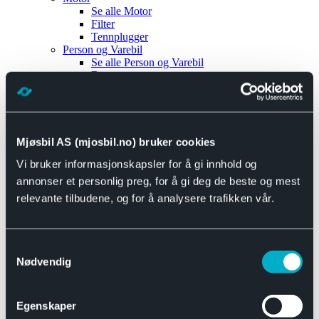
Se alle
Motor
Filter
Tennplugger
Person og Varebil
Se alle
Person og Varebil
Brems
Elektrisk
Bremser
Motor og drivverk
Universal
Se alle
Universal
Mjøsbil AS (mjosbil.no) bruker cookies
Bremsedeler
Vi bruker informasjonskapsler for å gi innhold og
Se alle
Bremsedeler
Bremsenippler
annonser et personlig preg, for å gi deg de beste og mest
Drivline og motor
relevante tilbudene, og for å analysere trafikken vår.
Se alle
Drivline og motor
Bensinpumpe
Eksosanlegg
Se alle
Eksosanlegg
Samtykkevalg
Reparasjonsmateriell
Nødvendig
Eksteriør
Se alle
Eksteriør
Horn og Tuter
Egenskaper
Speil
Interiør