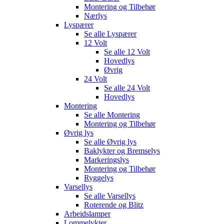
Montering og Tilbehør
Nærlys
Lyspærer
Se alle
Lyspærer
12 Volt
Se alle
12 Volt
Hovedlys
Øvrig
24 Volt
Se alle
24 Volt
Hovedlys
Montering
Se alle
Montering
Montering og Tilbehør
Øvrig lys
Se alle
Øvrig lys
Baklykter og Bremselys
Markeringslys
Montering og Tilbehør
Ryggelys
Varsellys
Se alle
Varsellys
Roterende og Blitz
Arbeidslamper
Lommelykter