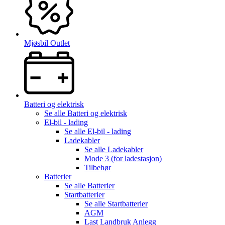
Mjøsbil Outlet
Batteri og elektrisk
Se alle
Batteri og elektrisk
El-bil - lading
Se alle
El-bil - lading
Ladekabler
Se alle
Ladekabler
Mode 3 (for ladestasjon)
Tilbehør
Batterier
Se alle
Batterier
Startbatterier
Se alle
Startbatterier
AGM
Last Landbruk Anlegg