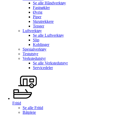
Se alle
Håndverktøy
Fastnøkler
Øvrig
Piper
Skrutrekkere
Tenger
Luftverktøy
Se alle
Luftverktøy
Slip
Koblinger
Spesialverktøy
Testutstyr
Verkstedutstyr
Se alle
Verkstedutstyr
Servicedeler
Fritid
Se alle
Fritid
Båtpleie