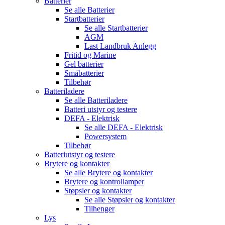
Batterier
Se alle
Batterier
Startbatterier
Se alle
Startbatterier
AGM
Last Landbruk Anlegg
Fritid og Marine
Gel batterier
Småbatterier
Tilbehør
Batteriladere
Se alle
Batteriladere
Batteri utstyr og testere
DEFA - Elektrisk
Se alle
DEFA - Elektrisk
Powersystem
Tilbehør
Batteriutstyr og testere
Brytere og kontakter
Se alle
Brytere og kontakter
Brytere og kontrollamper
Støpsler og kontakter
Se alle
Støpsler og kontakter
Tilhenger
Lys