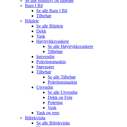
Se alle
Bilutstyr og tilbehør
Barn I Bil
Se alle
Barn I Bil
Tilbehør
Bilpleie
Se alle
Bilpleie
Dekk
Vask
Høytrykksvaskere
Se alle
Høytrykksvaskere
Tilbehør
Innvendig
Poleringsmaskin
Støvsuger
Tilbehør
Se alle
Tilbehør
Poleringsmaskin
Utvendig
Se alle
Utvendig
Dekk og Felg
Polering
Vask
Vask og rens
Bilrekvisita
Se alle
Bilrekvisita