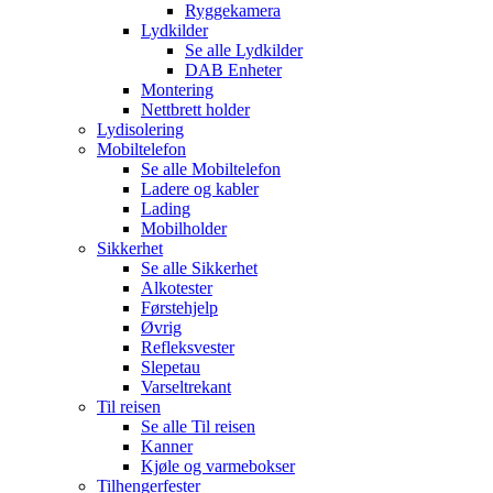
Ryggekamera
Lydkilder
Se alle
Lydkilder
DAB Enheter
Montering
Nettbrett holder
Lydisolering
Mobiltelefon
Se alle
Mobiltelefon
Ladere og kabler
Lading
Mobilholder
Sikkerhet
Se alle
Sikkerhet
Alkotester
Førstehjelp
Øvrig
Refleksvester
Slepetau
Varseltrekant
Til reisen
Se alle
Til reisen
Kanner
Kjøle og varmebokser
Tilhengerfester