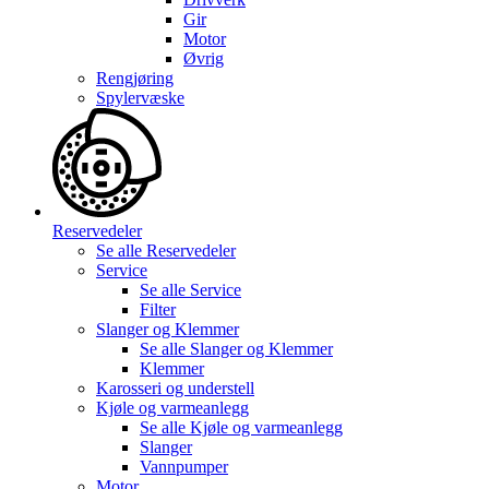
Gir
Motor
Øvrig
Rengjøring
Spylervæske
Reservedeler
Se alle
Reservedeler
Service
Se alle
Service
Filter
Slanger og Klemmer
Se alle
Slanger og Klemmer
Klemmer
Karosseri og understell
Kjøle og varmeanlegg
Se alle
Kjøle og varmeanlegg
Slanger
Vannpumper
Motor