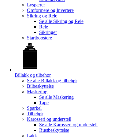
Lyspærer
Omformere og Invertere
Sikring og Rele
Se alle
Sikring og Rele
Rele
Sikringer
Startboostere
Billakk og tilbehør
Se alle
Billakk og tilbehør
Bilbeskyttelse
Maskering
Se alle
Maskering
Tape
Sparkel
Tilbehør
Karosseri og understell
Se alle
Karosseri og understell
Rustbeskyttelse
Lakk