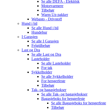
Se alle
DEFA - Elektrisk
Motorvarmere
Tilbehør
Warm Up pakker
Webasto - Drivstoff
Hund i bil
Se alle
Hund i bil
Hundebur
I Garasjen
Se alle
I Garasjen
Felgtilbehør
Last og Dra
Se alle
Last og Dra
Lasteholder
Se alle
Lasteholder
For tak
Sykkelholder
Se alle
Sykkelholder
For hengerfeste
Tilbehør
Tak- og bagasjebokser
Se alle
Tak- og bagasjebokser
Bagasjeboks for hengerfeste
Se alle
Bagasjeboks for hengerfeste
Tilbehør