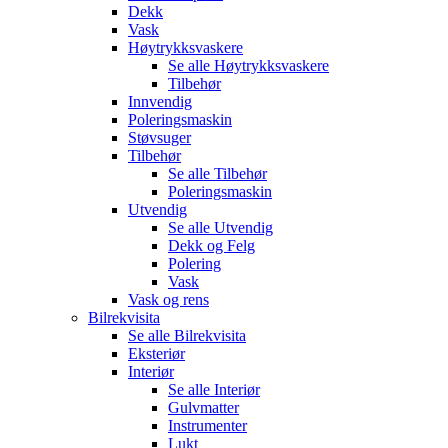
Dekk
Vask
Høytrykksvaskere
Se alle
Høytrykksvaskere
Tilbehør
Innvendig
Poleringsmaskin
Støvsuger
Tilbehør
Se alle
Tilbehør
Poleringsmaskin
Utvendig
Se alle
Utvendig
Dekk og Felg
Polering
Vask
Vask og rens
Bilrekvisita
Se alle
Bilrekvisita
Eksteriør
Interiør
Se alle
Interiør
Gulvmatter
Instrumenter
Lukt