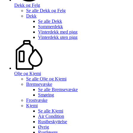
Dekk og Felg
Se alle
Dekk og Felg
Dekk
Se alle
Dekk
Sommerdekk
Vinterdekk med pigg
Vinterdekk uten pigg
Olje og Kjemi
Se alle
Olje og Kjemi
Bremsevæske
Se alle
Bremsevæske
Smøring
Frostvæske
Kjemi
Se alle
Kjemi
Air Condition
Rustbeskyttelse
Øvrig
Rustløsere