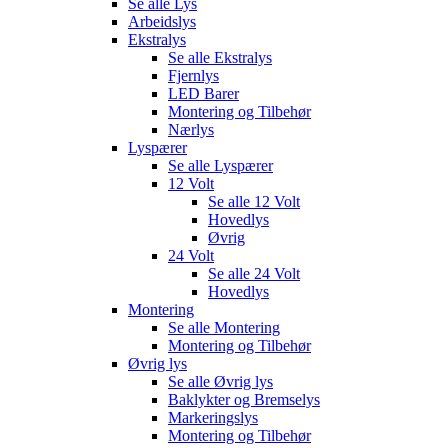
Se alle
Lys
Arbeidslys
Ekstralys
Se alle
Ekstralys
Fjernlys
LED Barer
Montering og Tilbehør
Nærlys
Lyspærer
Se alle
Lyspærer
12 Volt
Se alle
12 Volt
Hovedlys
Øvrig
24 Volt
Se alle
24 Volt
Hovedlys
Montering
Se alle
Montering
Montering og Tilbehør
Øvrig lys
Se alle
Øvrig lys
Baklykter og Bremselys
Markeringslys
Montering og Tilbehør