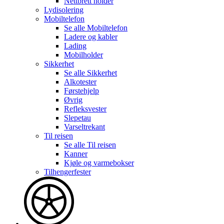
Nettbrett holder
Lydisolering
Mobiltelefon
Se alle
Mobiltelefon
Ladere og kabler
Lading
Mobilholder
Sikkerhet
Se alle
Sikkerhet
Alkotester
Førstehjelp
Øvrig
Refleksvester
Slepetau
Varseltrekant
Til reisen
Se alle
Til reisen
Kanner
Kjøle og varmebokser
Tilhengerfester