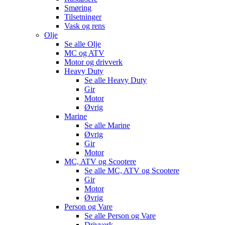
Smøring
Tilsetninger
Vask og rens
Olje
Se alle
Olje
MC og ATV
Motor og drivverk
Heavy Duty
Se alle
Heavy Duty
Gir
Motor
Øvrig
Marine
Se alle
Marine
Øvrig
Gir
Motor
MC, ATV og Scootere
Se alle
MC, ATV og Scootere
Gir
Motor
Øvrig
Person og Vare
Se alle
Person og Vare
Drivverk