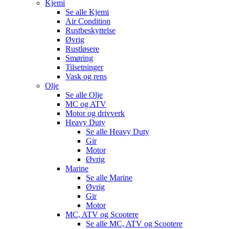
Kjemi
Se alle
Kjemi
Air Condition
Rustbeskyttelse
Øvrig
Rustløsere
Smøring
Tilsetninger
Vask og rens
Olje
Se alle
Olje
MC og ATV
Motor og drivverk
Heavy Duty
Se alle
Heavy Duty
Gir
Motor
Øvrig
Marine
Se alle
Marine
Øvrig
Gir
Motor
MC, ATV og Scootere
Se alle
MC, ATV og Scootere