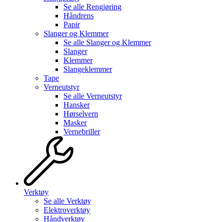
Se alle
Rengjøring
Håndrens
Papir
Slanger og Klemmer
Se alle
Slanger og Klemmer
Slanger
Klemmer
Slangeklemmer
Tape
Verneutstyr
Se alle
Verneutstyr
Hansker
Hørselvern
Masker
Vernebriller
Verktøy
Se alle
Verktøy
Elektroverktøy
Håndverktøy