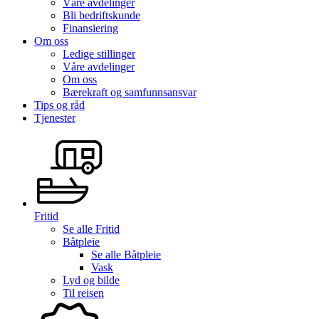
Våre avdelinger
Bli bedriftskunde
Finansiering
Om oss
Ledige stillinger
Våre avdelinger
Om oss
Bærekraft og samfunnsansvar
Tips og råd
Tjenester
Fritid
Se alle
Fritid
Båtpleie
Se alle
Båtpleie
Vask
Lyd og bilde
Til reisen