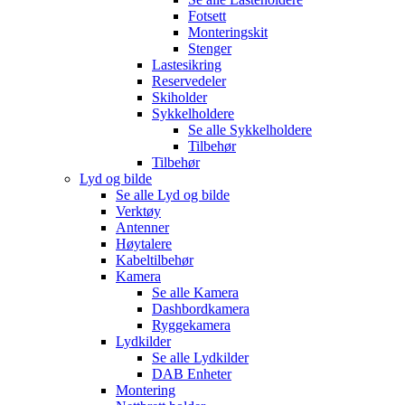
Fotsett
Monteringskit
Stenger
Lastesikring
Reservedeler
Skiholder
Sykkelholdere
Se alle
Sykkelholdere
Tilbehør
Tilbehør
Lyd og bilde
Se alle
Lyd og bilde
Verktøy
Antenner
Høytalere
Kabeltilbehør
Kamera
Se alle
Kamera
Dashbordkamera
Ryggekamera
Lydkilder
Se alle
Lydkilder
DAB Enheter
Montering