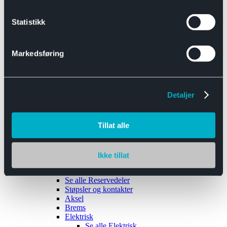
Se alle
Interiør
Sikkerhetsbelte
Statistikk
Tanklokk
Vindusviskere
Markedsføring
Detaljer
Tilhengere
Se alle
Tilhengere
Biltransport
Tillat alle
Maskinhenger
Yrkeshenger
Båthengere
Skaphengere
Ikke tillat
Varehengere
Reservedeler
Se alle
Reservedeler
Støpsler og kontakter
Aksel
Brems
Elektrisk
Se alle
Elektrisk