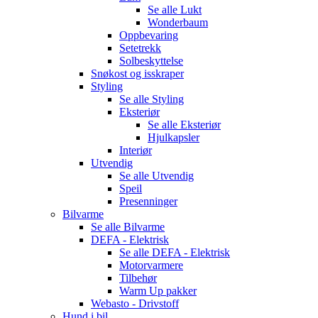
Se alle
Lukt
Wonderbaum
Oppbevaring
Setetrekk
Solbeskyttelse
Snøkost og isskraper
Styling
Se alle
Styling
Eksteriør
Se alle
Eksteriør
Hjulkapsler
Interiør
Utvendig
Se alle
Utvendig
Speil
Presenninger
Bilvarme
Se alle
Bilvarme
DEFA - Elektrisk
Se alle
DEFA - Elektrisk
Motorvarmere
Tilbehør
Warm Up pakker
Webasto - Drivstoff
Hund i bil