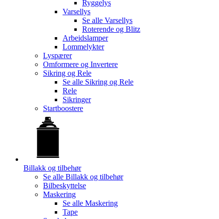
Ryggelys
Varsellys
Se alle
Varsellys
Roterende og Blitz
Arbeidslamper
Lommelykter
Lyspærer
Omformere og Invertere
Sikring og Rele
Se alle
Sikring og Rele
Rele
Sikringer
Startboostere
Billakk og tilbehør
Se alle
Billakk og tilbehør
Bilbeskyttelse
Maskering
Se alle
Maskering
Tape