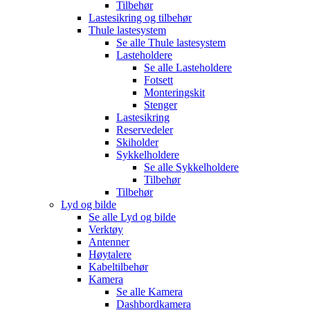
Tilbehør
Lastesikring og tilbehør
Thule lastesystem
Se alle
Thule lastesystem
Lasteholdere
Se alle
Lasteholdere
Fotsett
Monteringskit
Stenger
Lastesikring
Reservedeler
Skiholder
Sykkelholdere
Se alle
Sykkelholdere
Tilbehør
Tilbehør
Lyd og bilde
Se alle
Lyd og bilde
Verktøy
Antenner
Høytalere
Kabeltilbehør
Kamera
Se alle
Kamera
Dashbordkamera