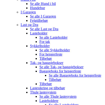
Se alle
Hund i bil
Hundebur
I Garasjen
Se alle
I Garasjen
Felgtilbehør
Last og Dra
Se alle
Last og Dra
Lasteholder
Se alle
Lasteholder
For tak
Sykkelholder
Se alle
Sykkelholder
For hengerfeste
Tilbehør
Tak- og bagasjebokser
Se alle
Tak- og bagasjebokser
Bagasjeboks for hengerfeste
Se alle
Bagasjeboks for hengerfeste
Tilbehør
Tilbehør
Lastesikring og tilbehør
Thule lastesystem
Se alle
Thule lastesystem
Lasteholdere
Se alle
Lasteholdere