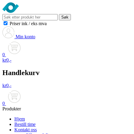
Søk
Priser ink
/
eks mva
Min konto
0
kr
0
,-
Handlekurv
kr
0
,-
0
Produkter
Hjem
Bestill time
Kontakt oss