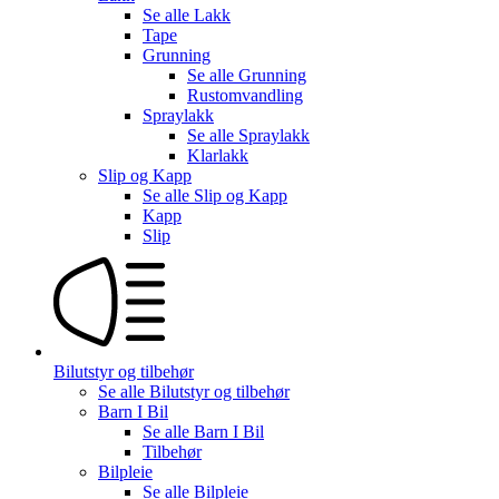
Se alle
Lakk
Tape
Grunning
Se alle
Grunning
Rustomvandling
Spraylakk
Se alle
Spraylakk
Klarlakk
Slip og Kapp
Se alle
Slip og Kapp
Kapp
Slip
Bilutstyr og tilbehør
Se alle
Bilutstyr og tilbehør
Barn I Bil
Se alle
Barn I Bil
Tilbehør
Bilpleie
Se alle
Bilpleie