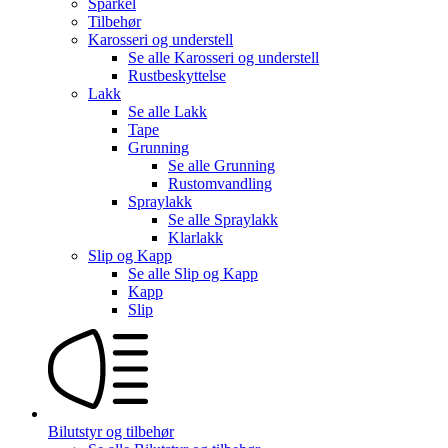
Sparkel
Tilbehør
Karosseri og understell
Se alle
Karosseri og understell
Rustbeskyttelse
Lakk
Se alle
Lakk
Tape
Grunning
Se alle
Grunning
Rustomvandling
Spraylakk
Se alle
Spraylakk
Klarlakk
Slip og Kapp
Se alle
Slip og Kapp
Kapp
Slip
Bilutstyr og tilbehør