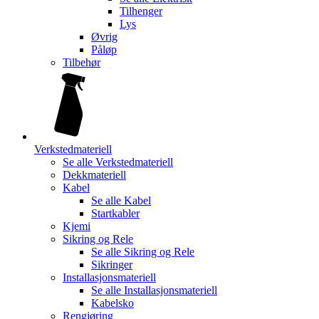
Tilhenger
Lys
Øvrig
Påløp
Tilbehør
Verkstedmateriell
Se alle
Verkstedmateriell
Dekkmateriell
Kabel
Se alle
Kabel
Startkabler
Kjemi
Sikring og Rele
Se alle
Sikring og Rele
Sikringer
Installasjonsmateriell
Se alle
Installasjonsmateriell
Kabelsko
Rengjøring