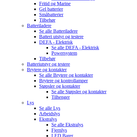
Fritid og Marine
Gel batterier
Småbatterier
Tilbehør
Batteriladere
Se alle
Batteriladere
Batteri utstyr og testere
DEFA - Elektrisk
Se alle
DEFA - Elektrisk
Powersystem
Tilbehør
Batteriutstyr og testere
Brytere og kontakter
Se alle
Brytere og kontakter
Brytere og kontrollamper
Støpsler og kontakter
Se alle
Støpsler og kontakter
Tilhenger
Lys
Se alle
Lys
Arbeidslys
Ekstralys
Se alle
Ekstralys
Fjernlys
LED Barer