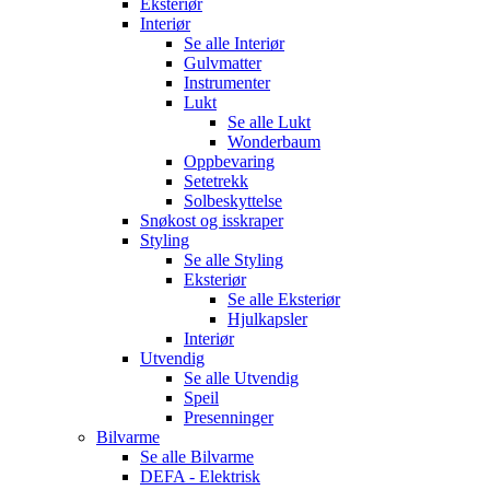
Eksteriør
Interiør
Se alle
Interiør
Gulvmatter
Instrumenter
Lukt
Se alle
Lukt
Wonderbaum
Oppbevaring
Setetrekk
Solbeskyttelse
Snøkost og isskraper
Styling
Se alle
Styling
Eksteriør
Se alle
Eksteriør
Hjulkapsler
Interiør
Utvendig
Se alle
Utvendig
Speil
Presenninger
Bilvarme
Se alle
Bilvarme
DEFA - Elektrisk