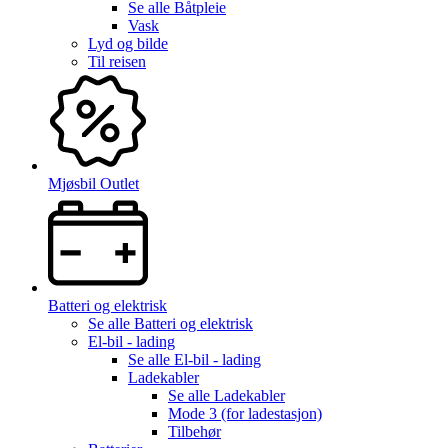
Se alle
Båtpleie
Vask
Lyd og bilde
Til reisen
Mjøsbil Outlet
Batteri og elektrisk
Se alle
Batteri og elektrisk
El-bil - lading
Se alle
El-bil - lading
Ladekabler
Se alle
Ladekabler
Mode 3 (for ladestasjon)
Tilbehør