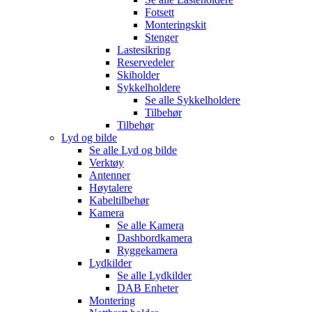
Fotsett
Monteringskit
Stenger
Lastesikring
Reservedeler
Skiholder
Sykkelholdere
Se alle
Sykkelholdere
Tilbehør
Tilbehør
Lyd og bilde
Se alle
Lyd og bilde
Verktøy
Antenner
Høytalere
Kabeltilbehør
Kamera
Se alle
Kamera
Dashbordkamera
Ryggekamera
Lydkilder
Se alle
Lydkilder
DAB Enheter
Montering