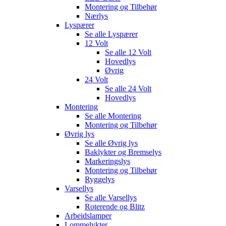
Montering og Tilbehør
Nærlys
Lyspærer
Se alle
Lyspærer
12 Volt
Se alle
12 Volt
Hovedlys
Øvrig
24 Volt
Se alle
24 Volt
Hovedlys
Montering
Se alle
Montering
Montering og Tilbehør
Øvrig lys
Se alle
Øvrig lys
Baklykter og Bremselys
Markeringslys
Montering og Tilbehør
Ryggelys
Varsellys
Se alle
Varsellys
Roterende og Blitz
Arbeidslamper
Lommelykter