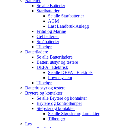
Batterier
Se alle
Batterier
Startbatterier
Se alle
Startbatterier
AGM
Last Landbruk Anlegg
Fritid og Marine
Gel batterier
Småbatterier
Tilbehør
Batteriladere
Se alle
Batteriladere
Batteri utstyr og testere
DEFA - Elektrisk
Se alle
DEFA - Elektrisk
Powersystem
Tilbehør
Batteriutstyr og testere
Brytere og kontakter
Se alle
Brytere og kontakter
Brytere og kontrollamper
Støpsler og kontakter
Se alle
Støpsler og kontakter
Tilhenger
Lys