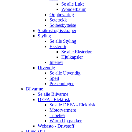
Se alle
Lukt
Wonderbaum
Oppbevaring
Setetrekk
Solbeskyttelse
Snøkost og isskraper
Styling
Se alle
Styling
Eksteriør
Se alle
Eksteriør
Hjulkapsler
Interiør
Utvendig
Se alle
Utvendig
Speil
Presenninger
Bilvarme
Se alle
Bilvarme
DEFA - Elektrisk
Se alle
DEFA - Elektrisk
Motorvarmere
Tilbehør
Warm Up pakker
Webasto - Drivstoff
Hund i bil