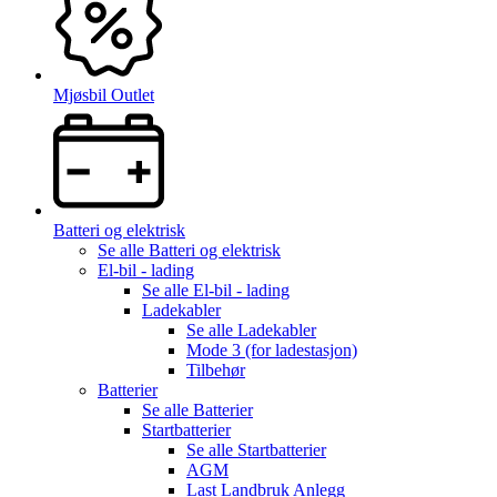
Mjøsbil Outlet
Batteri og elektrisk
Se alle
Batteri og elektrisk
El-bil - lading
Se alle
El-bil - lading
Ladekabler
Se alle
Ladekabler
Mode 3 (for ladestasjon)
Tilbehør
Batterier
Se alle
Batterier
Startbatterier
Se alle
Startbatterier
AGM
Last Landbruk Anlegg