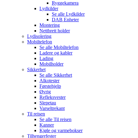
Ryggekamera
Lydkilder
Se alle
Lydkilder
DAB Enheter
Montering
Nettbrett holder
Lydisolering
Mobiltelefon
Se alle
Mobiltelefon
Ladere og kabler
Lading
Mobilholder
Sikkerhet
Se alle
Sikkerhet
Alkotester
Førstehjelp
Øvrig
Refleksvester
Slepetau
Varseltrekant
Til reisen
Se alle
Til reisen
Kanner
Kjøle og varmebokser
Tilhengerfester