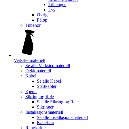
Tilhenger
Lys
Øvrig
Påløp
Tilbehør
Verkstedmateriell
Se alle
Verkstedmateriell
Dekkmateriell
Kabel
Se alle
Kabel
Startkabler
Kjemi
Sikring og Rele
Se alle
Sikring og Rele
Sikringer
Installasjonsmateriell
Se alle
Installasjonsmateriell
Kabelsko
Rengjøring