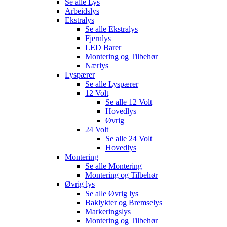
Se alle
Lys
Arbeidslys
Ekstralys
Se alle
Ekstralys
Fjernlys
LED Barer
Montering og Tilbehør
Nærlys
Lyspærer
Se alle
Lyspærer
12 Volt
Se alle
12 Volt
Hovedlys
Øvrig
24 Volt
Se alle
24 Volt
Hovedlys
Montering
Se alle
Montering
Montering og Tilbehør
Øvrig lys
Se alle
Øvrig lys
Baklykter og Bremselys
Markeringslys
Montering og Tilbehør