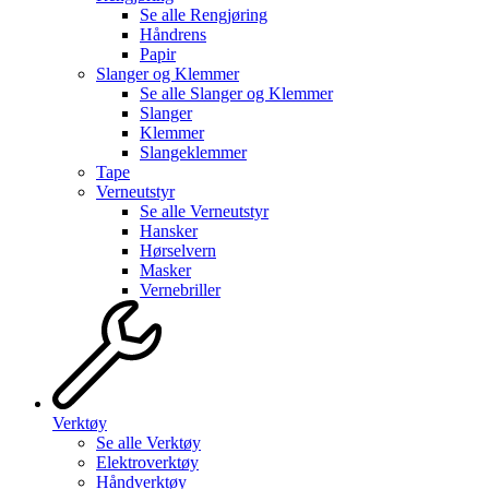
Se alle
Rengjøring
Håndrens
Papir
Slanger og Klemmer
Se alle
Slanger og Klemmer
Slanger
Klemmer
Slangeklemmer
Tape
Verneutstyr
Se alle
Verneutstyr
Hansker
Hørselvern
Masker
Vernebriller
Verktøy
Se alle
Verktøy
Elektroverktøy
Håndverktøy