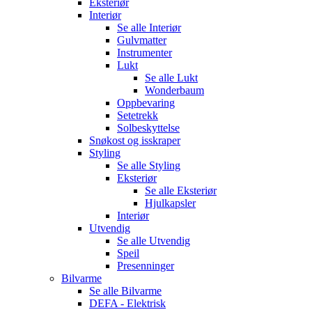
Eksteriør
Interiør
Se alle
Interiør
Gulvmatter
Instrumenter
Lukt
Se alle
Lukt
Wonderbaum
Oppbevaring
Setetrekk
Solbeskyttelse
Snøkost og isskraper
Styling
Se alle
Styling
Eksteriør
Se alle
Eksteriør
Hjulkapsler
Interiør
Utvendig
Se alle
Utvendig
Speil
Presenninger
Bilvarme
Se alle
Bilvarme
DEFA - Elektrisk