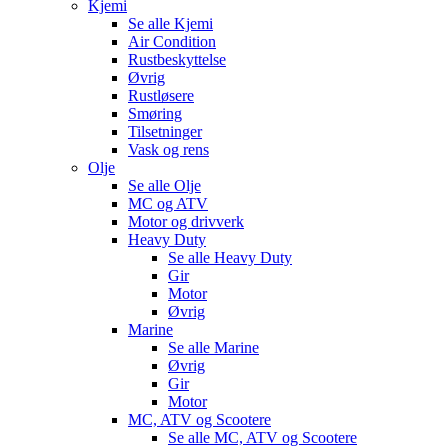
Kjemi
Se alle
Kjemi
Air Condition
Rustbeskyttelse
Øvrig
Rustløsere
Smøring
Tilsetninger
Vask og rens
Olje
Se alle
Olje
MC og ATV
Motor og drivverk
Heavy Duty
Se alle
Heavy Duty
Gir
Motor
Øvrig
Marine
Se alle
Marine
Øvrig
Gir
Motor
MC, ATV og Scootere
Se alle
MC, ATV og Scootere