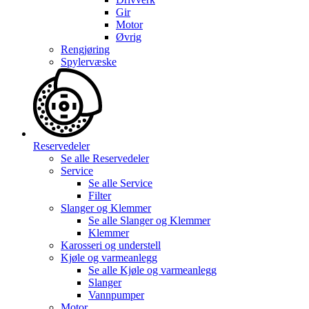
Gir
Motor
Øvrig
Rengjøring
Spylervæske
Reservedeler
Se alle
Reservedeler
Service
Se alle
Service
Filter
Slanger og Klemmer
Se alle
Slanger og Klemmer
Klemmer
Karosseri og understell
Kjøle og varmeanlegg
Se alle
Kjøle og varmeanlegg
Slanger
Vannpumper
Motor