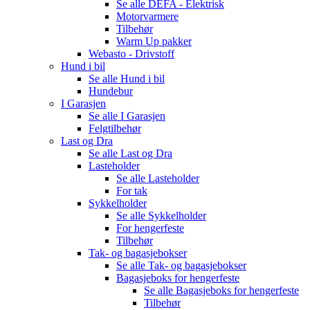
Se alle
DEFA - Elektrisk
Motorvarmere
Tilbehør
Warm Up pakker
Webasto - Drivstoff
Hund i bil
Se alle
Hund i bil
Hundebur
I Garasjen
Se alle
I Garasjen
Felgtilbehør
Last og Dra
Se alle
Last og Dra
Lasteholder
Se alle
Lasteholder
For tak
Sykkelholder
Se alle
Sykkelholder
For hengerfeste
Tilbehør
Tak- og bagasjebokser
Se alle
Tak- og bagasjebokser
Bagasjeboks for hengerfeste
Se alle
Bagasjeboks for hengerfeste
Tilbehør