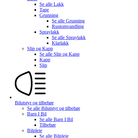
Se alle
Lakk
Tape
Grunning
Se alle
Grunning
Rustomvandling
Spraylakk
Se alle
Spraylakk
Klarlakk
Slip og Kapp
Se alle
Slip og Kapp
Kapp
Slip
Bilutstyr og tilbehør
Se alle
Bilutstyr og tilbehør
Barn I Bil
Se alle
Barn I Bil
Tilbehør
Bilpleie
Se alle
Bilpleie