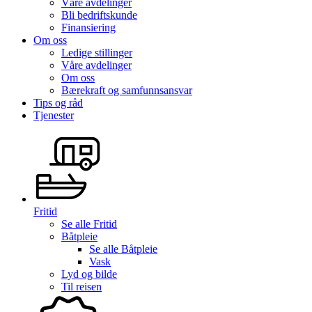
Våre avdelinger
Bli bedriftskunde
Finansiering
Om oss
Ledige stillinger
Våre avdelinger
Om oss
Bærekraft og samfunnsansvar
Tips og råd
Tjenester
Fritid
Se alle
Fritid
Båtpleie
Se alle
Båtpleie
Vask
Lyd og bilde
Til reisen