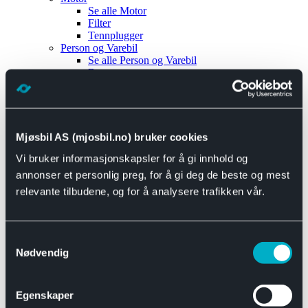
Se alle
Motor
Filter
Tennplugger
Person og Varebil
Se alle
Person og Varebil
Brems
Elektrisk
Bremser
Motor og drivverk
Universal
Se alle
Universal
Mjøsbil AS (mjosbil.no) bruker cookies
Bremsedeler
Vi bruker informasjonskapsler for å gi innhold og
Se alle
Bremsedeler
Bremsenippler
annonser et personlig preg, for å gi deg de beste og mest
Drivline og motor
relevante tilbudene, og for å analysere trafikken vår.
Se alle
Drivline og motor
Bensinpumpe
Eksosanlegg
Se alle
Eksosanlegg
Samtykkevalg
Reparasjonsmateriell
Nødvendig
Eksteriør
Se alle
Eksteriør
Horn og Tuter
Egenskaper
Speil
Interiør