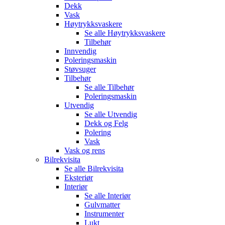
Dekk
Vask
Høytrykksvaskere
Se alle
Høytrykksvaskere
Tilbehør
Innvendig
Poleringsmaskin
Støvsuger
Tilbehør
Se alle
Tilbehør
Poleringsmaskin
Utvendig
Se alle
Utvendig
Dekk og Felg
Polering
Vask
Vask og rens
Bilrekvisita
Se alle
Bilrekvisita
Eksteriør
Interiør
Se alle
Interiør
Gulvmatter
Instrumenter
Lukt