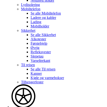
Nettbrett holder
Lydisolering
Mobiltelefon
Se alle
Mobiltelefon
Ladere og kabler
Lading
Mobilholder
Sikkerhet
Se alle
Sikkerhet
Alkotester
Førstehjelp
Øvrig
Refleksvester
Slepetau
Varseltrekant
Til reisen
Se alle
Til reisen
Kanner
Kjøle og varmebokser
Tilhengerfester