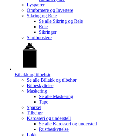
Lyspærer
Omformere og Invertere
Sikring og Rele
Se alle
Sikring og Rele
Rele
Sikringer
Startboostere
Billakk og tilbehør
Se alle
Billakk og tilbehør
Bilbeskyttelse
Maskering
Se alle
Maskering
Tape
Sparkel
Tilbehør
Karosseri og understell
Se alle
Karosseri og understell
Rustbeskyttelse
Lakk