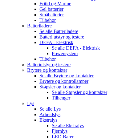
Fritid og Marine
Gel batterier
Småbatterier
Tilbehør
Batteriladere
Se alle
Batteriladere
Batteri utstyr og testere
DEFA - Elektrisk
Se alle
DEFA - Elektrisk
Powersystem
Tilbehør
Batteriutstyr og testere
Brytere og kontakter
Se alle
Brytere og kontakter
Brytere og kontrollamper
Støpsler og kontakter
Se alle
Støpsler og kontakter
Tilhenger
Lys
Se alle
Lys
Arbeidslys
Ekstralys
Se alle
Ekstralys
Fjernlys
LED Barer