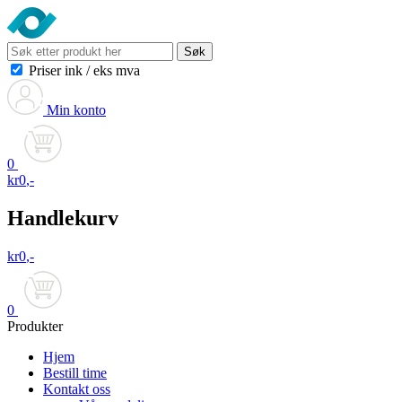
Søk
Priser ink
/
eks mva
Min konto
0
kr
0
,-
Handlekurv
kr
0
,-
0
Produkter
Hjem
Bestill time
Kontakt oss