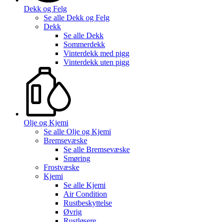
Dekk og Felg
Se alle
Dekk og Felg
Dekk
Se alle
Dekk
Sommerdekk
Vinterdekk med pigg
Vinterdekk uten pigg
Olje og Kjemi
Se alle
Olje og Kjemi
Bremsevæske
Se alle
Bremsevæske
Smøring
Frostvæske
Kjemi
Se alle
Kjemi
Air Condition
Rustbeskyttelse
Øvrig
Rustløsere