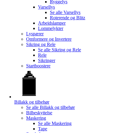
Ryggelys
Varsellys
Se alle
Varsellys
Roterende og Blitz
Arbeidslamper
Lommelykter
Lyspærer
Omformere og Invertere
Sikring og Rele
Se alle
Sikring og Rele
Rele
Sikringer
Startboostere
Billakk og tilbehør
Se alle
Billakk og tilbehør
Bilbeskyttelse
Maskering
Se alle
Maskering
Tape