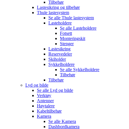
Tilbehør
Lastesikring og tilbehør
Thule lastesystem
Se alle
Thule lastesystem
Lasteholdere
Se alle
Lasteholdere
Fotsett
Monteringskit
Stenger
Lastesikring
Reservedeler
Skiholder
Sykkelholdere
Se alle
Sykkelholdere
Tilbehør
Tilbehør
Lyd og bilde
Se alle
Lyd og bilde
Verktøy
Antenner
Høytalere
Kabeltilbehør
Kamera
Se alle
Kamera
Dashbordkamera