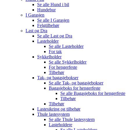
Se alle
Hund i bil
Hundebur
I Garasjen
Se alle
I Garasjen
Felgtilbehør
Last og Dra
Se alle
Last og Dra
Lasteholder
Se alle
Lasteholder
For tak
Sykkelholder
Se alle
Sykkelholder
For hengerfeste
Tilbehør
Tak- og bagasjebokser
Se alle
Tak- og bagasjebokser
Bagasjeboks for hengerfeste
Se alle
Bagasjeboks for hengerfeste
Tilbehør
Tilbehør
Lastesikring og tilbehør
Thule lastesystem
Se alle
Thule lastesystem
Lasteholdere
Se alle
Lasteholdere