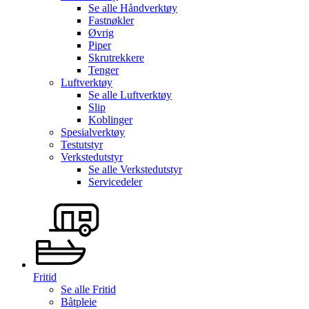
Se alle
Håndverktøy
Fastnøkler
Øvrig
Piper
Skrutrekkere
Tenger
Luftverktøy
Se alle
Luftverktøy
Slip
Koblinger
Spesialverktøy
Testutstyr
Verkstedutstyr
Se alle
Verkstedutstyr
Servicedeler
Fritid
Se alle
Fritid
Båtpleie