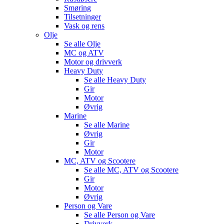
Smøring
Tilsetninger
Vask og rens
Olje
Se alle
Olje
MC og ATV
Motor og drivverk
Heavy Duty
Se alle
Heavy Duty
Gir
Motor
Øvrig
Marine
Se alle
Marine
Øvrig
Gir
Motor
MC, ATV og Scootere
Se alle
MC, ATV og Scootere
Gir
Motor
Øvrig
Person og Vare
Se alle
Person og Vare
Drivverk