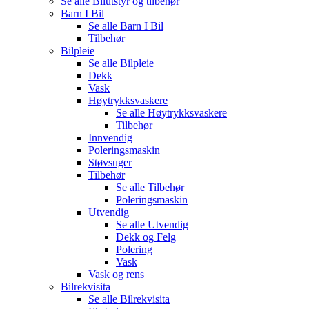
Se alle
Bilutstyr og tilbehør
Barn I Bil
Se alle
Barn I Bil
Tilbehør
Bilpleie
Se alle
Bilpleie
Dekk
Vask
Høytrykksvaskere
Se alle
Høytrykksvaskere
Tilbehør
Innvendig
Poleringsmaskin
Støvsuger
Tilbehør
Se alle
Tilbehør
Poleringsmaskin
Utvendig
Se alle
Utvendig
Dekk og Felg
Polering
Vask
Vask og rens
Bilrekvisita
Se alle
Bilrekvisita