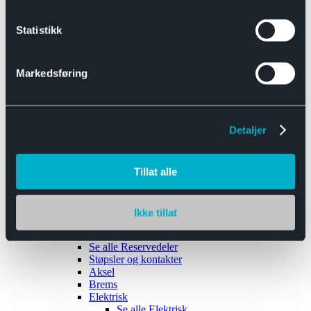
Se alle
Interiør
Sikkerhetsbelte
Statistikk
Tanklokk
Vindusviskere
Markedsføring
Detaljer
Tilhengere
Se alle
Tilhengere
Biltransport
Tillat alle
Maskinhenger
Yrkeshenger
Båthengere
Skaphengere
Ikke tillat
Varehengere
Reservedeler
Se alle
Reservedeler
Støpsler og kontakter
Aksel
Brems
Elektrisk
Se alle
Elektrisk