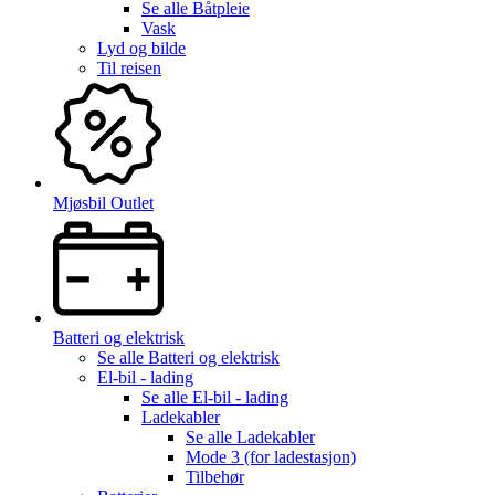
Se alle
Båtpleie
Vask
Lyd og bilde
Til reisen
Mjøsbil Outlet
Batteri og elektrisk
Se alle
Batteri og elektrisk
El-bil - lading
Se alle
El-bil - lading
Ladekabler
Se alle
Ladekabler
Mode 3 (for ladestasjon)
Tilbehør