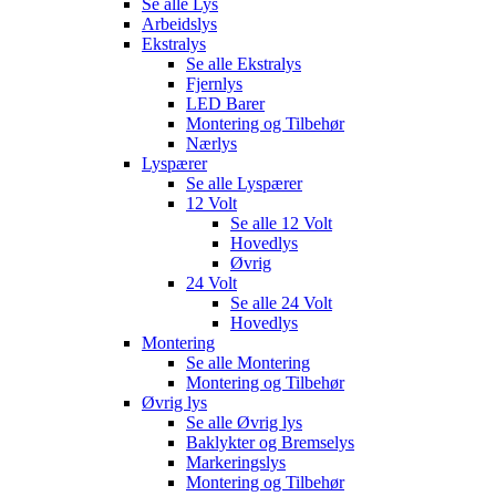
Se alle
Lys
Arbeidslys
Ekstralys
Se alle
Ekstralys
Fjernlys
LED Barer
Montering og Tilbehør
Nærlys
Lyspærer
Se alle
Lyspærer
12 Volt
Se alle
12 Volt
Hovedlys
Øvrig
24 Volt
Se alle
24 Volt
Hovedlys
Montering
Se alle
Montering
Montering og Tilbehør
Øvrig lys
Se alle
Øvrig lys
Baklykter og Bremselys
Markeringslys
Montering og Tilbehør