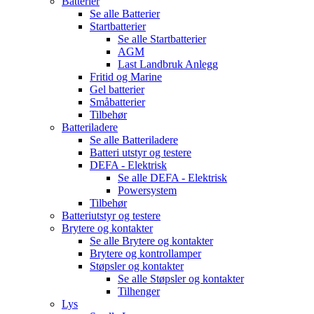
Batterier
Se alle
Batterier
Startbatterier
Se alle
Startbatterier
AGM
Last Landbruk Anlegg
Fritid og Marine
Gel batterier
Småbatterier
Tilbehør
Batteriladere
Se alle
Batteriladere
Batteri utstyr og testere
DEFA - Elektrisk
Se alle
DEFA - Elektrisk
Powersystem
Tilbehør
Batteriutstyr og testere
Brytere og kontakter
Se alle
Brytere og kontakter
Brytere og kontrollamper
Støpsler og kontakter
Se alle
Støpsler og kontakter
Tilhenger
Lys