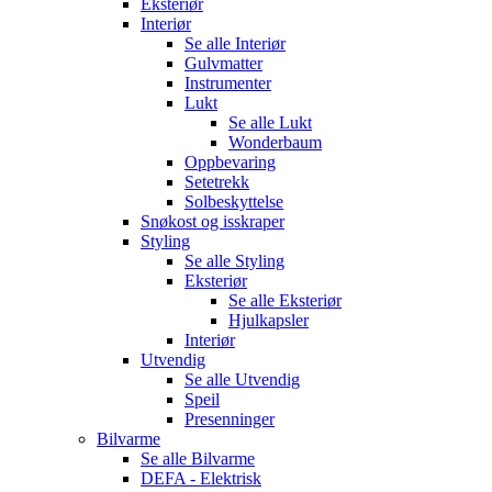
Eksteriør
Interiør
Se alle
Interiør
Gulvmatter
Instrumenter
Lukt
Se alle
Lukt
Wonderbaum
Oppbevaring
Setetrekk
Solbeskyttelse
Snøkost og isskraper
Styling
Se alle
Styling
Eksteriør
Se alle
Eksteriør
Hjulkapsler
Interiør
Utvendig
Se alle
Utvendig
Speil
Presenninger
Bilvarme
Se alle
Bilvarme
DEFA - Elektrisk