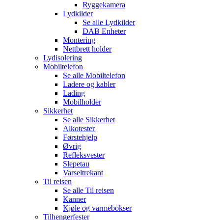
Ryggekamera
Lydkilder
Se alle
Lydkilder
DAB Enheter
Montering
Nettbrett holder
Lydisolering
Mobiltelefon
Se alle
Mobiltelefon
Ladere og kabler
Lading
Mobilholder
Sikkerhet
Se alle
Sikkerhet
Alkotester
Førstehjelp
Øvrig
Refleksvester
Slepetau
Varseltrekant
Til reisen
Se alle
Til reisen
Kanner
Kjøle og varmebokser
Tilhengerfester