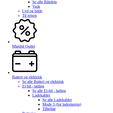
Se alle
Båtpleie
Vask
Lyd og bilde
Til reisen
Mjøsbil Outlet
Batteri og elektrisk
Se alle
Batteri og elektrisk
El-bil - lading
Se alle
El-bil - lading
Ladekabler
Se alle
Ladekabler
Mode 3 (for ladestasjon)
Tilbehør