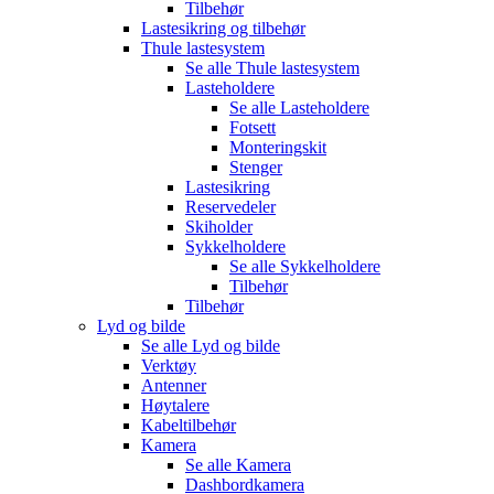
Tilbehør
Lastesikring og tilbehør
Thule lastesystem
Se alle
Thule lastesystem
Lasteholdere
Se alle
Lasteholdere
Fotsett
Monteringskit
Stenger
Lastesikring
Reservedeler
Skiholder
Sykkelholdere
Se alle
Sykkelholdere
Tilbehør
Tilbehør
Lyd og bilde
Se alle
Lyd og bilde
Verktøy
Antenner
Høytalere
Kabeltilbehør
Kamera
Se alle
Kamera
Dashbordkamera