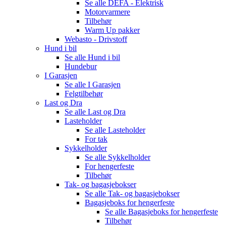
Se alle
DEFA - Elektrisk
Motorvarmere
Tilbehør
Warm Up pakker
Webasto - Drivstoff
Hund i bil
Se alle
Hund i bil
Hundebur
I Garasjen
Se alle
I Garasjen
Felgtilbehør
Last og Dra
Se alle
Last og Dra
Lasteholder
Se alle
Lasteholder
For tak
Sykkelholder
Se alle
Sykkelholder
For hengerfeste
Tilbehør
Tak- og bagasjebokser
Se alle
Tak- og bagasjebokser
Bagasjeboks for hengerfeste
Se alle
Bagasjeboks for hengerfeste
Tilbehør