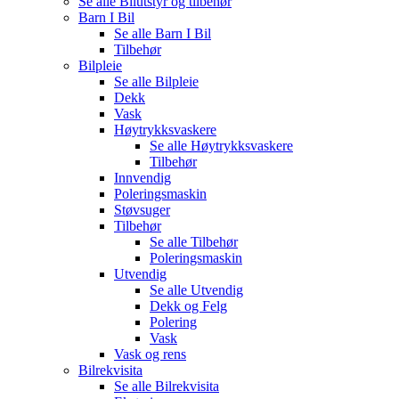
Se alle
Bilutstyr og tilbehør
Barn I Bil
Se alle
Barn I Bil
Tilbehør
Bilpleie
Se alle
Bilpleie
Dekk
Vask
Høytrykksvaskere
Se alle
Høytrykksvaskere
Tilbehør
Innvendig
Poleringsmaskin
Støvsuger
Tilbehør
Se alle
Tilbehør
Poleringsmaskin
Utvendig
Se alle
Utvendig
Dekk og Felg
Polering
Vask
Vask og rens
Bilrekvisita
Se alle
Bilrekvisita