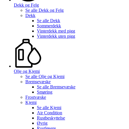
Dekk og Felg
Se alle
Dekk og Felg
Dekk
Se alle
Dekk
Sommerdekk
Vinterdekk med pigg
Vinterdekk uten pigg
Olje og Kjemi
Se alle
Olje og Kjemi
Bremsevæske
Se alle
Bremsevæske
Smøring
Frostvæske
Kjemi
Se alle
Kjemi
Air Condition
Rustbeskyttelse
Øvrig
Rustløsere