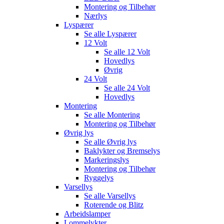
Montering og Tilbehør
Nærlys
Lyspærer
Se alle
Lyspærer
12 Volt
Se alle
12 Volt
Hovedlys
Øvrig
24 Volt
Se alle
24 Volt
Hovedlys
Montering
Se alle
Montering
Montering og Tilbehør
Øvrig lys
Se alle
Øvrig lys
Baklykter og Bremselys
Markeringslys
Montering og Tilbehør
Ryggelys
Varsellys
Se alle
Varsellys
Roterende og Blitz
Arbeidslamper
Lommelykter