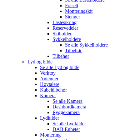
Fotsett
Monteringskit
Stenger
Lastesikring
Reservedeler
Skiholder
Sykkelholdere
Se alle
Sykkelholdere
Tilbehør
Tilbehør
Lyd og bilde
Se alle
Lyd og bilde
Verktøy
Antenner
Høytalere
Kabeltilbehør
Kamera
Se alle
Kamera
Dashbordkamera
Ryggekamera
Lydkilder
Se alle
Lydkilder
DAB Enheter
Montering