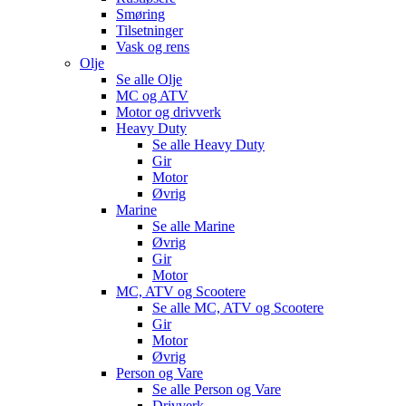
Smøring
Tilsetninger
Vask og rens
Olje
Se alle
Olje
MC og ATV
Motor og drivverk
Heavy Duty
Se alle
Heavy Duty
Gir
Motor
Øvrig
Marine
Se alle
Marine
Øvrig
Gir
Motor
MC, ATV og Scootere
Se alle
MC, ATV og Scootere
Gir
Motor
Øvrig
Person og Vare
Se alle
Person og Vare
Drivverk