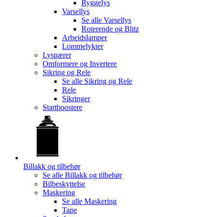
Ryggelys
Varsellys
Se alle
Varsellys
Roterende og Blitz
Arbeidslamper
Lommelykter
Lyspærer
Omformere og Invertere
Sikring og Rele
Se alle
Sikring og Rele
Rele
Sikringer
Startboostere
Billakk og tilbehør
Se alle
Billakk og tilbehør
Bilbeskyttelse
Maskering
Se alle
Maskering
Tape