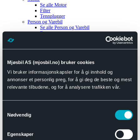
Se alle
Motor
Filter
Tennplugger
Person og Varebil
Se alle
Person og Varebil
Brems
Elektrisk
Bremser
Motor og drivverk
Universal
Se alle
Universal
Mjøsbil AS (mjosbil.no) bruker cookies
Bremsedeler
Vi bruker informasjonskapsler for å gi innhold og
Se alle
Bremsedeler
Bremsenippler
annonser et personlig preg, for å gi deg de beste og mest
Drivline og motor
relevante tilbudene, og for å analysere trafikken vår.
Se alle
Drivline og motor
Bensinpumpe
Eksosanlegg
Se alle
Eksosanlegg
Samtykkevalg
Reparasjonsmateriell
Nødvendig
Eksteriør
Se alle
Eksteriør
Horn og Tuter
Egenskaper
Speil
Interiør