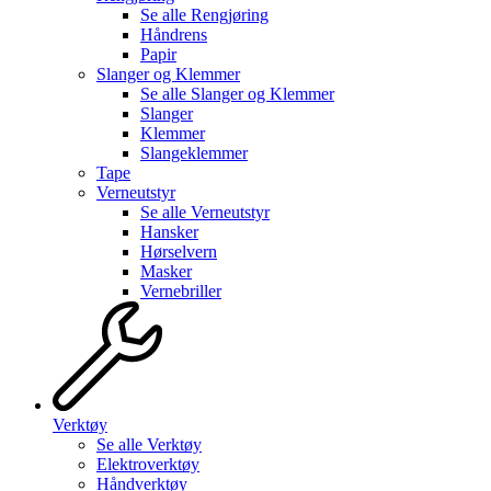
Se alle
Rengjøring
Håndrens
Papir
Slanger og Klemmer
Se alle
Slanger og Klemmer
Slanger
Klemmer
Slangeklemmer
Tape
Verneutstyr
Se alle
Verneutstyr
Hansker
Hørselvern
Masker
Vernebriller
Verktøy
Se alle
Verktøy
Elektroverktøy
Håndverktøy