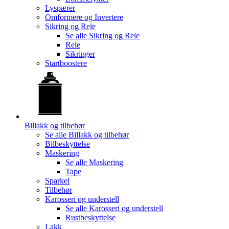
Lyspærer
Omformere og Invertere
Sikring og Rele
Se alle
Sikring og Rele
Rele
Sikringer
Startboostere
Billakk og tilbehør
Se alle
Billakk og tilbehør
Bilbeskyttelse
Maskering
Se alle
Maskering
Tape
Sparkel
Tilbehør
Karosseri og understell
Se alle
Karosseri og understell
Rustbeskyttelse
Lakk