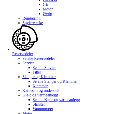
Gir
Motor
Øvrig
Rengjøring
Spylervæske
Reservedeler
Se alle
Reservedeler
Service
Se alle
Service
Filter
Slanger og Klemmer
Se alle
Slanger og Klemmer
Klemmer
Karosseri og understell
Kjøle og varmeanlegg
Se alle
Kjøle og varmeanlegg
Slanger
Vannpumper
Motor