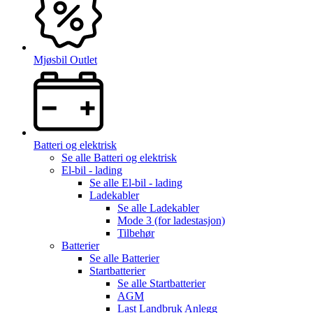
Mjøsbil Outlet
Batteri og elektrisk
Se alle
Batteri og elektrisk
El-bil - lading
Se alle
El-bil - lading
Ladekabler
Se alle
Ladekabler
Mode 3 (for ladestasjon)
Tilbehør
Batterier
Se alle
Batterier
Startbatterier
Se alle
Startbatterier
AGM
Last Landbruk Anlegg