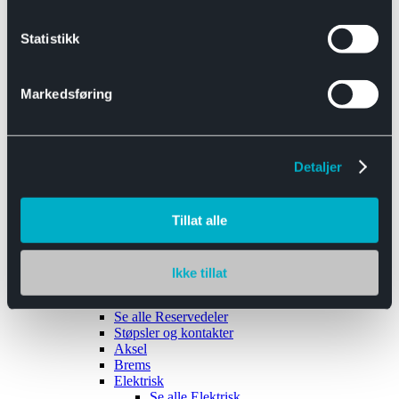
Se alle
Interiør
Sikkerhetsbelte
Statistikk
Tanklokk
Vindusviskere
Markedsføring
Detaljer
Tilhengere
Se alle
Tilhengere
Biltransport
Tillat alle
Maskinhenger
Yrkeshenger
Båthengere
Skaphengere
Ikke tillat
Varehengere
Reservedeler
Se alle
Reservedeler
Støpsler og kontakter
Aksel
Brems
Elektrisk
Se alle
Elektrisk