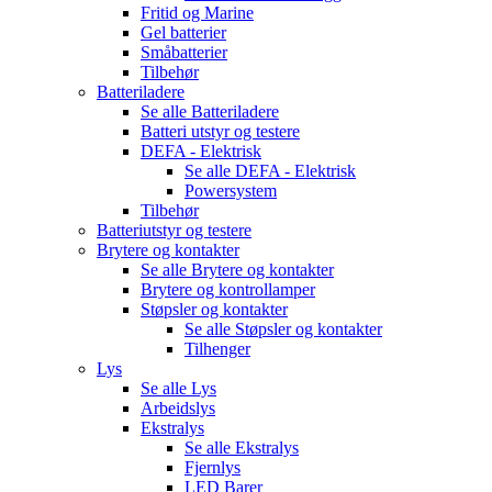
Fritid og Marine
Gel batterier
Småbatterier
Tilbehør
Batteriladere
Se alle
Batteriladere
Batteri utstyr og testere
DEFA - Elektrisk
Se alle
DEFA - Elektrisk
Powersystem
Tilbehør
Batteriutstyr og testere
Brytere og kontakter
Se alle
Brytere og kontakter
Brytere og kontrollamper
Støpsler og kontakter
Se alle
Støpsler og kontakter
Tilhenger
Lys
Se alle
Lys
Arbeidslys
Ekstralys
Se alle
Ekstralys
Fjernlys
LED Barer