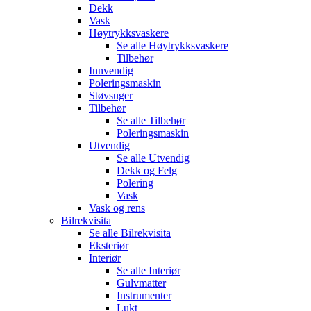
Dekk
Vask
Høytrykksvaskere
Se alle
Høytrykksvaskere
Tilbehør
Innvendig
Poleringsmaskin
Støvsuger
Tilbehør
Se alle
Tilbehør
Poleringsmaskin
Utvendig
Se alle
Utvendig
Dekk og Felg
Polering
Vask
Vask og rens
Bilrekvisita
Se alle
Bilrekvisita
Eksteriør
Interiør
Se alle
Interiør
Gulvmatter
Instrumenter
Lukt