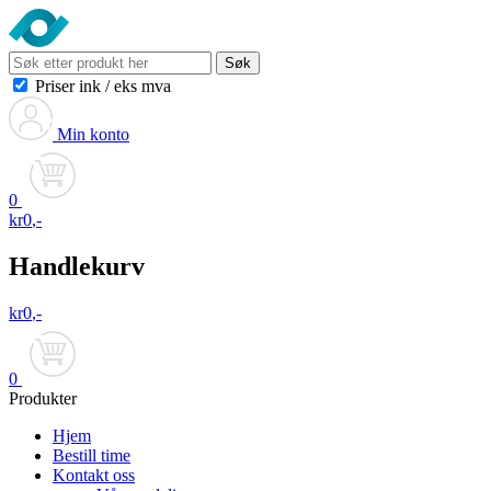
Søk
Priser ink
/
eks mva
Min konto
0
kr
0
,-
Handlekurv
kr
0
,-
0
Produkter
Hjem
Bestill time
Kontakt oss