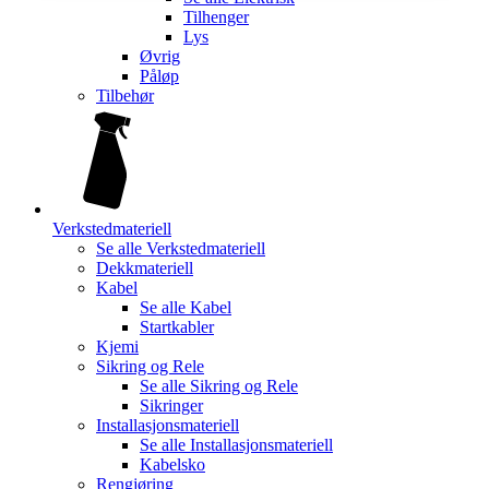
Tilhenger
Lys
Øvrig
Påløp
Tilbehør
Verkstedmateriell
Se alle
Verkstedmateriell
Dekkmateriell
Kabel
Se alle
Kabel
Startkabler
Kjemi
Sikring og Rele
Se alle
Sikring og Rele
Sikringer
Installasjonsmateriell
Se alle
Installasjonsmateriell
Kabelsko
Rengjøring