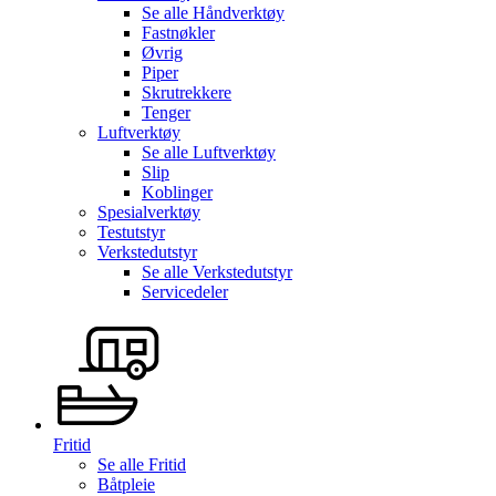
Se alle
Håndverktøy
Fastnøkler
Øvrig
Piper
Skrutrekkere
Tenger
Luftverktøy
Se alle
Luftverktøy
Slip
Koblinger
Spesialverktøy
Testutstyr
Verkstedutstyr
Se alle
Verkstedutstyr
Servicedeler
Fritid
Se alle
Fritid
Båtpleie