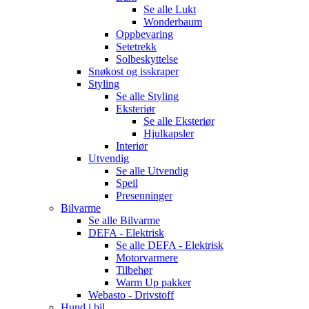
Se alle
Lukt
Wonderbaum
Oppbevaring
Setetrekk
Solbeskyttelse
Snøkost og isskraper
Styling
Se alle
Styling
Eksteriør
Se alle
Eksteriør
Hjulkapsler
Interiør
Utvendig
Se alle
Utvendig
Speil
Presenninger
Bilvarme
Se alle
Bilvarme
DEFA - Elektrisk
Se alle
DEFA - Elektrisk
Motorvarmere
Tilbehør
Warm Up pakker
Webasto - Drivstoff
Hund i bil