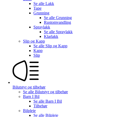
Se alle
Lakk
Tape
Grunning
Se alle
Grunning
Rustomvandling
Spraylakk
Se alle
Spraylakk
Klarlakk
Slip og Kapp
Se alle
Slip og Kapp
Kapp
Slip
Bilutstyr og tilbehør
Se alle
Bilutstyr og tilbehør
Barn I Bil
Se alle
Barn I Bil
Tilbehør
Bilpleie
Se alle
Bilpleie