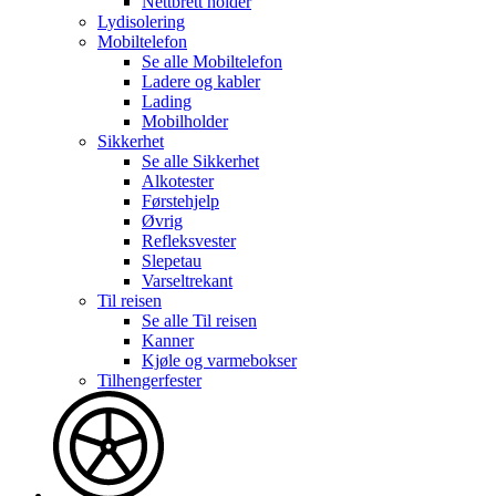
Nettbrett holder
Lydisolering
Mobiltelefon
Se alle
Mobiltelefon
Ladere og kabler
Lading
Mobilholder
Sikkerhet
Se alle
Sikkerhet
Alkotester
Førstehjelp
Øvrig
Refleksvester
Slepetau
Varseltrekant
Til reisen
Se alle
Til reisen
Kanner
Kjøle og varmebokser
Tilhengerfester