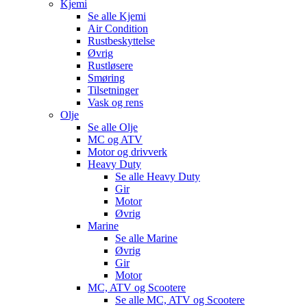
Kjemi
Se alle
Kjemi
Air Condition
Rustbeskyttelse
Øvrig
Rustløsere
Smøring
Tilsetninger
Vask og rens
Olje
Se alle
Olje
MC og ATV
Motor og drivverk
Heavy Duty
Se alle
Heavy Duty
Gir
Motor
Øvrig
Marine
Se alle
Marine
Øvrig
Gir
Motor
MC, ATV og Scootere
Se alle
MC, ATV og Scootere