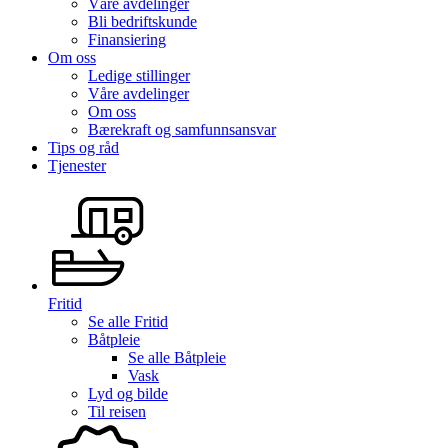
Våre avdelinger
Bli bedriftskunde
Finansiering
Om oss
Ledige stillinger
Våre avdelinger
Om oss
Bærekraft og samfunnsansvar
Tips og råd
Tjenester
Fritid
Se alle
Fritid
Båtpleie
Se alle
Båtpleie
Vask
Lyd og bilde
Til reisen