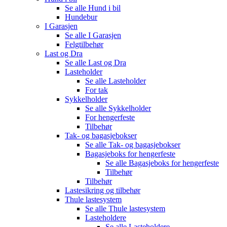
Se alle
Hund i bil
Hundebur
I Garasjen
Se alle
I Garasjen
Felgtilbehør
Last og Dra
Se alle
Last og Dra
Lasteholder
Se alle
Lasteholder
For tak
Sykkelholder
Se alle
Sykkelholder
For hengerfeste
Tilbehør
Tak- og bagasjebokser
Se alle
Tak- og bagasjebokser
Bagasjeboks for hengerfeste
Se alle
Bagasjeboks for hengerfeste
Tilbehør
Tilbehør
Lastesikring og tilbehør
Thule lastesystem
Se alle
Thule lastesystem
Lasteholdere
Se alle
Lasteholdere