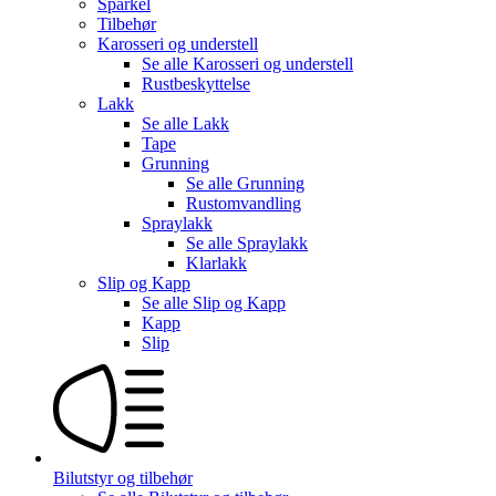
Sparkel
Tilbehør
Karosseri og understell
Se alle
Karosseri og understell
Rustbeskyttelse
Lakk
Se alle
Lakk
Tape
Grunning
Se alle
Grunning
Rustomvandling
Spraylakk
Se alle
Spraylakk
Klarlakk
Slip og Kapp
Se alle
Slip og Kapp
Kapp
Slip
Bilutstyr og tilbehør