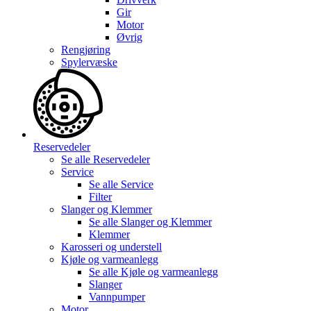
Gir
Motor
Øvrig
Rengjøring
Spylervæske
Reservedeler
Se alle
Reservedeler
Service
Se alle
Service
Filter
Slanger og Klemmer
Se alle
Slanger og Klemmer
Klemmer
Karosseri og understell
Kjøle og varmeanlegg
Se alle
Kjøle og varmeanlegg
Slanger
Vannpumper
Motor