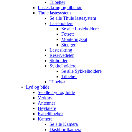
Tilbehør
Lastesikring og tilbehør
Thule lastesystem
Se alle
Thule lastesystem
Lasteholdere
Se alle
Lasteholdere
Fotsett
Monteringskit
Stenger
Lastesikring
Reservedeler
Skiholder
Sykkelholdere
Se alle
Sykkelholdere
Tilbehør
Tilbehør
Lyd og bilde
Se alle
Lyd og bilde
Verktøy
Antenner
Høytalere
Kabeltilbehør
Kamera
Se alle
Kamera
Dashbordkamera