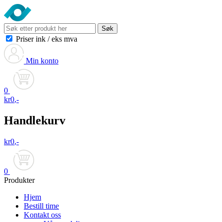
Søk
Priser ink
/
eks mva
Min konto
0
kr
0
,-
Handlekurv
kr
0
,-
0
Produkter
Hjem
Bestill time
Kontakt oss