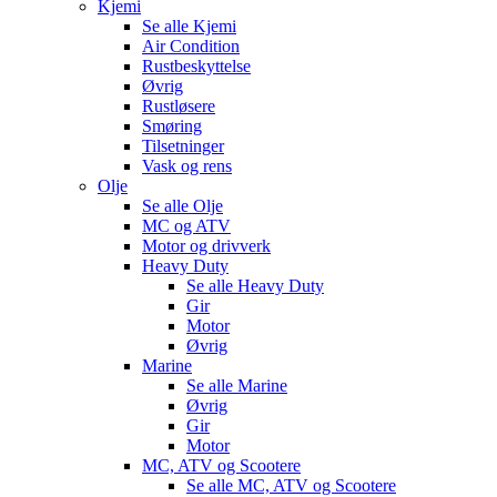
Kjemi
Se alle
Kjemi
Air Condition
Rustbeskyttelse
Øvrig
Rustløsere
Smøring
Tilsetninger
Vask og rens
Olje
Se alle
Olje
MC og ATV
Motor og drivverk
Heavy Duty
Se alle
Heavy Duty
Gir
Motor
Øvrig
Marine
Se alle
Marine
Øvrig
Gir
Motor
MC, ATV og Scootere
Se alle
MC, ATV og Scootere