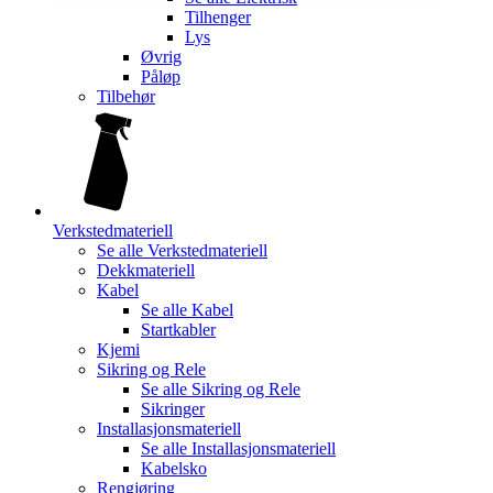
Tilhenger
Lys
Øvrig
Påløp
Tilbehør
Verkstedmateriell
Se alle
Verkstedmateriell
Dekkmateriell
Kabel
Se alle
Kabel
Startkabler
Kjemi
Sikring og Rele
Se alle
Sikring og Rele
Sikringer
Installasjonsmateriell
Se alle
Installasjonsmateriell
Kabelsko
Rengjøring