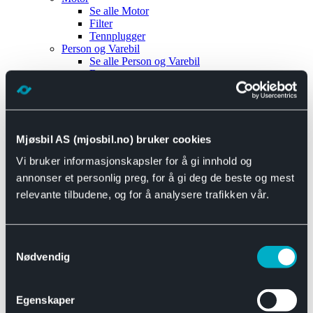
Se alle
Motor
Filter
Tennplugger
Person og Varebil
Se alle
Person og Varebil
Brems
Elektrisk
Bremser
Motor og drivverk
Universal
Se alle
Universal
Mjøsbil AS (mjosbil.no) bruker cookies
Bremsedeler
Vi bruker informasjonskapsler for å gi innhold og
Se alle
Bremsedeler
Bremsenippler
annonser et personlig preg, for å gi deg de beste og mest
Drivline og motor
relevante tilbudene, og for å analysere trafikken vår.
Se alle
Drivline og motor
Bensinpumpe
Eksosanlegg
Se alle
Eksosanlegg
Samtykkevalg
Reparasjonsmateriell
Nødvendig
Eksteriør
Se alle
Eksteriør
Horn og Tuter
Egenskaper
Speil
Interiør