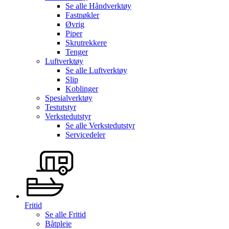
Se alle
Håndverktøy
Fastnøkler
Øvrig
Piper
Skrutrekkere
Tenger
Luftverktøy
Se alle
Luftverktøy
Slip
Koblinger
Spesialverktøy
Testutstyr
Verkstedutstyr
Se alle
Verkstedutstyr
Servicedeler
Fritid
Se alle
Fritid
Båtpleie