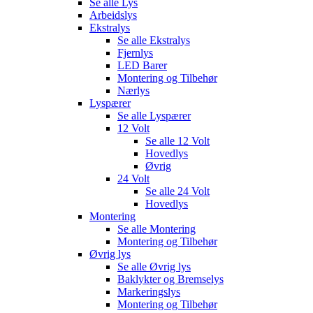
Se alle
Lys
Arbeidslys
Ekstralys
Se alle
Ekstralys
Fjernlys
LED Barer
Montering og Tilbehør
Nærlys
Lyspærer
Se alle
Lyspærer
12 Volt
Se alle
12 Volt
Hovedlys
Øvrig
24 Volt
Se alle
24 Volt
Hovedlys
Montering
Se alle
Montering
Montering og Tilbehør
Øvrig lys
Se alle
Øvrig lys
Baklykter og Bremselys
Markeringslys
Montering og Tilbehør