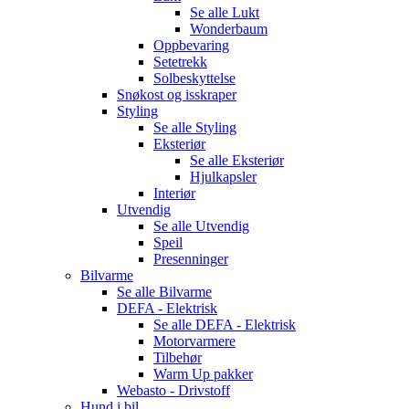
Se alle
Lukt
Wonderbaum
Oppbevaring
Setetrekk
Solbeskyttelse
Snøkost og isskraper
Styling
Se alle
Styling
Eksteriør
Se alle
Eksteriør
Hjulkapsler
Interiør
Utvendig
Se alle
Utvendig
Speil
Presenninger
Bilvarme
Se alle
Bilvarme
DEFA - Elektrisk
Se alle
DEFA - Elektrisk
Motorvarmere
Tilbehør
Warm Up pakker
Webasto - Drivstoff
Hund i bil