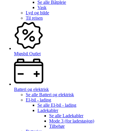
Se alle
Båtpleie
Vask
Lyd og bilde
Til reisen
Mjøsbil Outlet
Batteri og elektrisk
Se alle
Batteri og elektrisk
El-bil - lading
Se alle
El-bil - lading
Ladekabler
Se alle
Ladekabler
Mode 3 (for ladestasjon)
Tilbehør