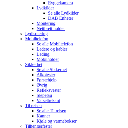
Ryggekamera
Lydkilder
Se alle
Lydkilder
DAB Enheter
Montering
Nettbrett holder
Lydisolering
Mobiltelefon
Se alle
Mobiltelefon
Ladere og kabler
Lading
Mobilholder
Sikkerhet
Se alle
Sikkerhet
Alkotester
Førstehjelp
Øvrig
Refleksvester
Slepetau
Varseltrekant
Til reisen
Se alle
Til reisen
Kanner
Kjøle og varmebokser
Tilhengerfester