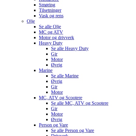
Smøring
Tilsetninger
Vask og rens
Olje
Se alle
Olje
MC og ATV
Motor og drivverk
Heavy Duty
Se alle
Heavy Duty
Gir
Motor
Øvrig
Marine
Se alle
Marine
Øvrig
Gir
Motor
MC, ATV og Scootere
Se alle
MC, ATV og Scootere
Gir
Motor
Øvrig
Person og Vare
Se alle
Person og Vare
Drivverk