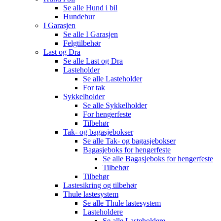
Se alle
Hund i bil
Hundebur
I Garasjen
Se alle
I Garasjen
Felgtilbehør
Last og Dra
Se alle
Last og Dra
Lasteholder
Se alle
Lasteholder
For tak
Sykkelholder
Se alle
Sykkelholder
For hengerfeste
Tilbehør
Tak- og bagasjebokser
Se alle
Tak- og bagasjebokser
Bagasjeboks for hengerfeste
Se alle
Bagasjeboks for hengerfeste
Tilbehør
Tilbehør
Lastesikring og tilbehør
Thule lastesystem
Se alle
Thule lastesystem
Lasteholdere
Se alle
Lasteholdere