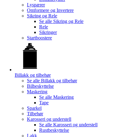
Lyspærer
Omformere og Invertere
Sikring og Rele
Se alle
Sikring og Rele
Rele
Sikringer
Startboostere
Billakk og tilbehør
Se alle
Billakk og tilbehør
Bilbeskyttelse
Maskering
Se alle
Maskering
Tape
Sparkel
Tilbehør
Karosseri og understell
Se alle
Karosseri og understell
Rustbeskyttelse
Lakk