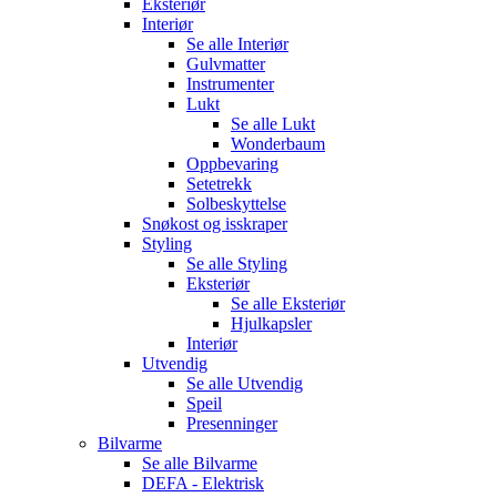
Eksteriør
Interiør
Se alle
Interiør
Gulvmatter
Instrumenter
Lukt
Se alle
Lukt
Wonderbaum
Oppbevaring
Setetrekk
Solbeskyttelse
Snøkost og isskraper
Styling
Se alle
Styling
Eksteriør
Se alle
Eksteriør
Hjulkapsler
Interiør
Utvendig
Se alle
Utvendig
Speil
Presenninger
Bilvarme
Se alle
Bilvarme
DEFA - Elektrisk