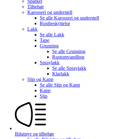
Sparkel
Tilbehør
Karosseri og understell
Se alle
Karosseri og understell
Rustbeskyttelse
Lakk
Se alle
Lakk
Tape
Grunning
Se alle
Grunning
Rustomvandling
Spraylakk
Se alle
Spraylakk
Klarlakk
Slip og Kapp
Se alle
Slip og Kapp
Kapp
Slip
Bilutstyr og tilbehør