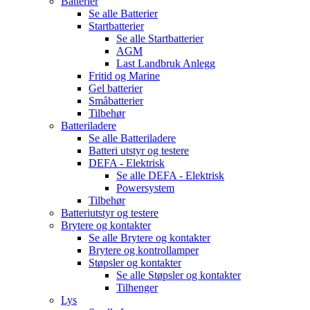
Batterier
Se alle
Batterier
Startbatterier
Se alle
Startbatterier
AGM
Last Landbruk Anlegg
Fritid og Marine
Gel batterier
Småbatterier
Tilbehør
Batteriladere
Se alle
Batteriladere
Batteri utstyr og testere
DEFA - Elektrisk
Se alle
DEFA - Elektrisk
Powersystem
Tilbehør
Batteriutstyr og testere
Brytere og kontakter
Se alle
Brytere og kontakter
Brytere og kontrollamper
Støpsler og kontakter
Se alle
Støpsler og kontakter
Tilhenger
Lys