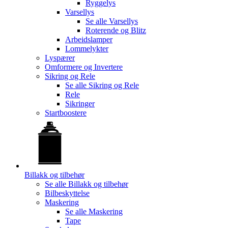
Ryggelys
Varsellys
Se alle
Varsellys
Roterende og Blitz
Arbeidslamper
Lommelykter
Lyspærer
Omformere og Invertere
Sikring og Rele
Se alle
Sikring og Rele
Rele
Sikringer
Startboostere
Billakk og tilbehør
Se alle
Billakk og tilbehør
Bilbeskyttelse
Maskering
Se alle
Maskering
Tape