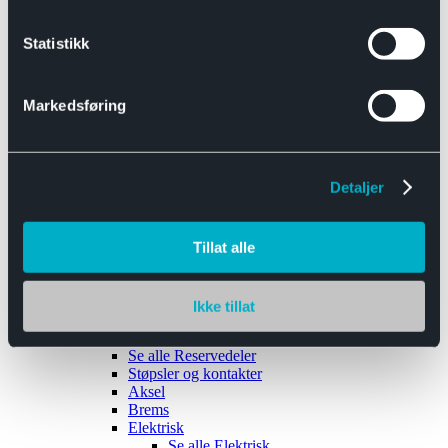
Se alle
Interiør
Sikkerhetsbelte
Statistikk
Tanklokk
Vindusviskere
Markedsføring
Detaljer
Tilhengere
Se alle
Tilhengere
Biltransport
Tillat alle
Maskinhenger
Yrkeshenger
Båthengere
Skaphengere
Ikke tillat
Varehengere
Reservedeler
Se alle
Reservedeler
Støpsler og kontakter
Aksel
Brems
Elektrisk
Se alle
Elektrisk