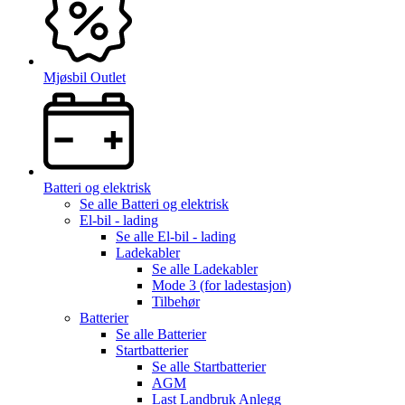
Mjøsbil Outlet
Batteri og elektrisk
Se alle
Batteri og elektrisk
El-bil - lading
Se alle
El-bil - lading
Ladekabler
Se alle
Ladekabler
Mode 3 (for ladestasjon)
Tilbehør
Batterier
Se alle
Batterier
Startbatterier
Se alle
Startbatterier
AGM
Last Landbruk Anlegg