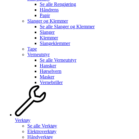
Se alle
Rengjøring
Håndrens
Papir
Slanger og Klemmer
Se alle
Slanger og Klemmer
Slanger
Klemmer
Slangeklemmer
Tape
Verneutstyr
Se alle
Verneutstyr
Hansker
Hørselvern
Masker
Vernebriller
Verktøy
Se alle
Verktøy
Elektroverktøy
Håndverktøy