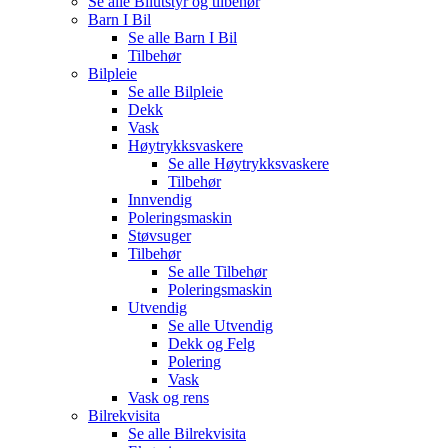
Se alle
Bilutstyr og tilbehør
Barn I Bil
Se alle
Barn I Bil
Tilbehør
Bilpleie
Se alle
Bilpleie
Dekk
Vask
Høytrykksvaskere
Se alle
Høytrykksvaskere
Tilbehør
Innvendig
Poleringsmaskin
Støvsuger
Tilbehør
Se alle
Tilbehør
Poleringsmaskin
Utvendig
Se alle
Utvendig
Dekk og Felg
Polering
Vask
Vask og rens
Bilrekvisita
Se alle
Bilrekvisita