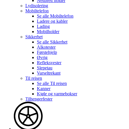
Nettbrett holder
Lydisolering
Mobiltelefon
Se alle
Mobiltelefon
Ladere og kabler
Lading
Mobilholder
Sikkerhet
Se alle
Sikkerhet
Alkotester
Førstehjelp
Øvrig
Refleksvester
Slepetau
Varseltrekant
Til reisen
Se alle
Til reisen
Kanner
Kjøle og varmebokser
Tilhengerfester