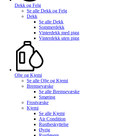
Dekk og Felg
Se alle
Dekk og Felg
Dekk
Se alle
Dekk
Sommerdekk
Vinterdekk med pigg
Vinterdekk uten pigg
Olje og Kjemi
Se alle
Olje og Kjemi
Bremsevæske
Se alle
Bremsevæske
Smøring
Frostvæske
Kjemi
Se alle
Kjemi
Air Condition
Rustbeskyttelse
Øvrig
Rustløsere