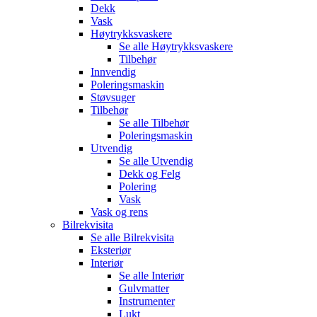
Dekk
Vask
Høytrykksvaskere
Se alle
Høytrykksvaskere
Tilbehør
Innvendig
Poleringsmaskin
Støvsuger
Tilbehør
Se alle
Tilbehør
Poleringsmaskin
Utvendig
Se alle
Utvendig
Dekk og Felg
Polering
Vask
Vask og rens
Bilrekvisita
Se alle
Bilrekvisita
Eksteriør
Interiør
Se alle
Interiør
Gulvmatter
Instrumenter
Lukt