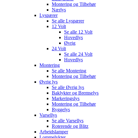
Montering og Tilbehør
Nærlys
Lyspærer
Se alle
Lyspærer
12 Volt
Se alle
12 Volt
Hovedlys
Øvrig
24 Volt
Se alle
24 Volt
Hovedlys
Montering
Se alle
Montering
Montering og Tilbehør
Øvrig lys
Se alle
Øvrig lys
Baklykter og Bremselys
Markeringslys
Montering og Tilbehør
Ryggelys
Varsellys
Se alle
Varsellys
Roterende og Blitz
Arbeidslamper
Lommelykter