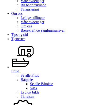
Våre avdelinger
Bli bedriftskunde
Finansiering
Om oss
Ledige stillinger
Våre avdelinger
Om oss
Bærekraft og samfunnsansvar
Tips og råd
Tjenester
Fritid
Se alle
Fritid
Båtpleie
Se alle
Båtpleie
Vask
Lyd og bilde
Til reisen