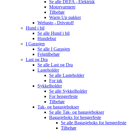
Se alle
DEFA - Elektrisk
Motorvarmere
Tilbehør
Warm Up pakker
Webasto - Drivstoff
Hund i bil
Se alle
Hund i bil
Hundebur
I Garasjen
Se alle
I Garasjen
Felgtilbehør
Last og Dra
Se alle
Last og Dra
Lasteholder
Se alle
Lasteholder
For tak
Sykkelholder
Se alle
Sykkelholder
For hengerfeste
Tilbehør
Tak- og bagasjebokser
Se alle
Tak- og bagasjebokser
Bagasjeboks for hengerfeste
Se alle
Bagasjeboks for hengerfeste
Tilbehør