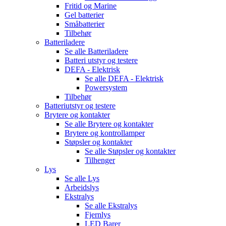
Fritid og Marine
Gel batterier
Småbatterier
Tilbehør
Batteriladere
Se alle
Batteriladere
Batteri utstyr og testere
DEFA - Elektrisk
Se alle
DEFA - Elektrisk
Powersystem
Tilbehør
Batteriutstyr og testere
Brytere og kontakter
Se alle
Brytere og kontakter
Brytere og kontrollamper
Støpsler og kontakter
Se alle
Støpsler og kontakter
Tilhenger
Lys
Se alle
Lys
Arbeidslys
Ekstralys
Se alle
Ekstralys
Fjernlys
LED Barer