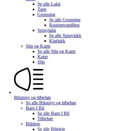
Se alle
Lakk
Tape
Grunning
Se alle
Grunning
Rustomvandling
Spraylakk
Se alle
Spraylakk
Klarlakk
Slip og Kapp
Se alle
Slip og Kapp
Kapp
Slip
Bilutstyr og tilbehør
Se alle
Bilutstyr og tilbehør
Barn I Bil
Se alle
Barn I Bil
Tilbehør
Bilpleie
Se alle
Bilpleie