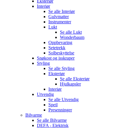
Eksteriør
Interiør
Se alle
Interiør
Gulvmatter
Instrumenter
Lukt
Se alle
Lukt
Wonderbaum
Oppbevaring
Setetrekk
Solbeskyttelse
Snøkost og isskraper
Styling
Se alle
Styling
Eksteriør
Se alle
Eksteriør
Hjulkapsler
Interiør
Utvendig
Se alle
Utvendig
Speil
Presenninger
Bilvarme
Se alle
Bilvarme
DEFA - Elektrisk