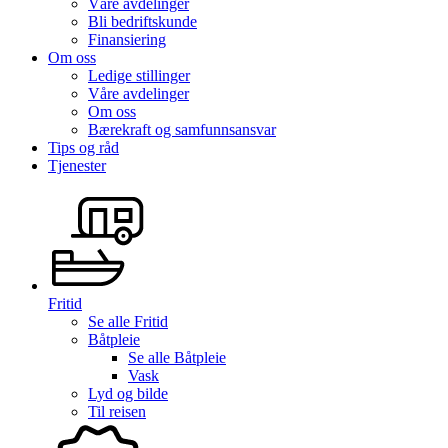
Våre avdelinger
Bli bedriftskunde
Finansiering
Om oss
Ledige stillinger
Våre avdelinger
Om oss
Bærekraft og samfunnsansvar
Tips og råd
Tjenester
Fritid
Se alle
Fritid
Båtpleie
Se alle
Båtpleie
Vask
Lyd og bilde
Til reisen