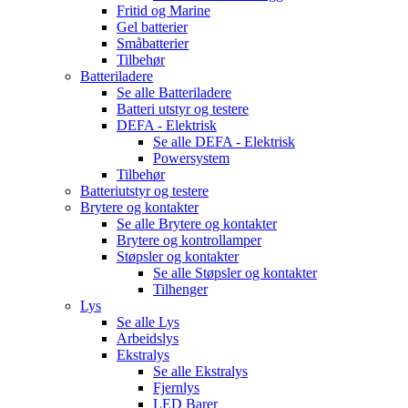
Fritid og Marine
Gel batterier
Småbatterier
Tilbehør
Batteriladere
Se alle
Batteriladere
Batteri utstyr og testere
DEFA - Elektrisk
Se alle
DEFA - Elektrisk
Powersystem
Tilbehør
Batteriutstyr og testere
Brytere og kontakter
Se alle
Brytere og kontakter
Brytere og kontrollamper
Støpsler og kontakter
Se alle
Støpsler og kontakter
Tilhenger
Lys
Se alle
Lys
Arbeidslys
Ekstralys
Se alle
Ekstralys
Fjernlys
LED Barer