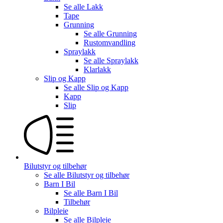
Se alle
Lakk
Tape
Grunning
Se alle
Grunning
Rustomvandling
Spraylakk
Se alle
Spraylakk
Klarlakk
Slip og Kapp
Se alle
Slip og Kapp
Kapp
Slip
Bilutstyr og tilbehør
Se alle
Bilutstyr og tilbehør
Barn I Bil
Se alle
Barn I Bil
Tilbehør
Bilpleie
Se alle
Bilpleie