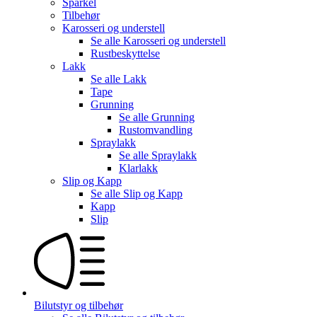
Sparkel
Tilbehør
Karosseri og understell
Se alle
Karosseri og understell
Rustbeskyttelse
Lakk
Se alle
Lakk
Tape
Grunning
Se alle
Grunning
Rustomvandling
Spraylakk
Se alle
Spraylakk
Klarlakk
Slip og Kapp
Se alle
Slip og Kapp
Kapp
Slip
Bilutstyr og tilbehør