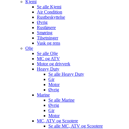
Kjemi
Se alle
Kjemi
Air Condition
Rustbeskyttelse
Øvrig
Rustløsere
Smøring
Tilsetninger
Vask og rens
Olje
Se alle
Olje
MC og ATV
Motor og drivverk
Heavy Duty
Se alle
Heavy Duty
Gir
Motor
Øvrig
Marine
Se alle
Marine
Øvrig
Gir
Motor
MC, ATV og Scootere
Se alle
MC, ATV og Scootere