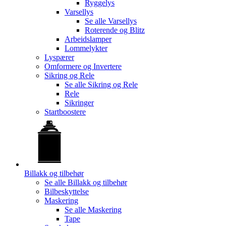
Ryggelys
Varsellys
Se alle
Varsellys
Roterende og Blitz
Arbeidslamper
Lommelykter
Lyspærer
Omformere og Invertere
Sikring og Rele
Se alle
Sikring og Rele
Rele
Sikringer
Startboostere
Billakk og tilbehør
Se alle
Billakk og tilbehør
Bilbeskyttelse
Maskering
Se alle
Maskering
Tape