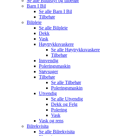
Se alle
Bilutstyr og tilbehør
Barn I Bil
Se alle
Barn I Bil
Tilbehør
Bilpleie
Se alle
Bilpleie
Dekk
Vask
Høytrykksvaskere
Se alle
Høytrykksvaskere
Tilbehør
Innvendig
Poleringsmaskin
Støvsuger
Tilbehør
Se alle
Tilbehør
Poleringsmaskin
Utvendig
Se alle
Utvendig
Dekk og Felg
Polering
Vask
Vask og rens
Bilrekvisita
Se alle
Bilrekvisita