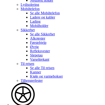
Nettbrett holder
Lydisolering
Mobiltelefon
Se alle
Mobiltelefon
Ladere og kabler
Lading
Mobilholder
Sikkerhet
Se alle
Sikkerhet
Alkotester
Førstehjelp
Øvrig
Refleksvester
Slepetau
Varseltrekant
Til reisen
Se alle
Til reisen
Kanner
Kjøle og varmebokser
Tilhengerfester