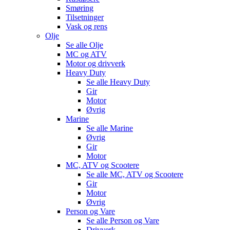
Smøring
Tilsetninger
Vask og rens
Olje
Se alle
Olje
MC og ATV
Motor og drivverk
Heavy Duty
Se alle
Heavy Duty
Gir
Motor
Øvrig
Marine
Se alle
Marine
Øvrig
Gir
Motor
MC, ATV og Scootere
Se alle
MC, ATV og Scootere
Gir
Motor
Øvrig
Person og Vare
Se alle
Person og Vare
Drivverk