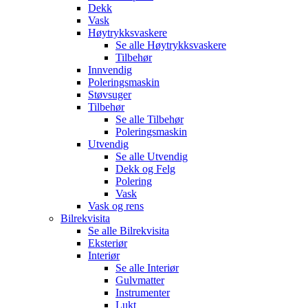
Dekk
Vask
Høytrykksvaskere
Se alle
Høytrykksvaskere
Tilbehør
Innvendig
Poleringsmaskin
Støvsuger
Tilbehør
Se alle
Tilbehør
Poleringsmaskin
Utvendig
Se alle
Utvendig
Dekk og Felg
Polering
Vask
Vask og rens
Bilrekvisita
Se alle
Bilrekvisita
Eksteriør
Interiør
Se alle
Interiør
Gulvmatter
Instrumenter
Lukt