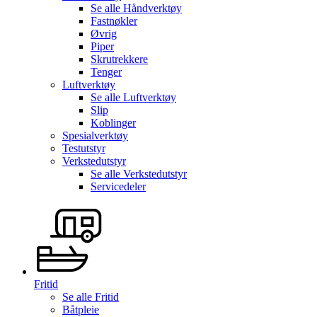
Se alle
Håndverktøy
Fastnøkler
Øvrig
Piper
Skrutrekkere
Tenger
Luftverktøy
Se alle
Luftverktøy
Slip
Koblinger
Spesialverktøy
Testutstyr
Verkstedutstyr
Se alle
Verkstedutstyr
Servicedeler
Fritid
Se alle
Fritid
Båtpleie