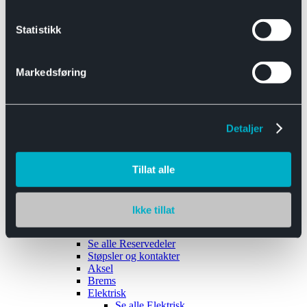
Se alle
Interiør
Sikkerhetsbelte
Statistikk
Tanklokk
Vindusviskere
Markedsføring
Detaljer
Tilhengere
Se alle
Tilhengere
Biltransport
Tillat alle
Maskinhenger
Yrkeshenger
Båthengere
Skaphengere
Ikke tillat
Varehengere
Reservedeler
Se alle
Reservedeler
Støpsler og kontakter
Aksel
Brems
Elektrisk
Se alle
Elektrisk