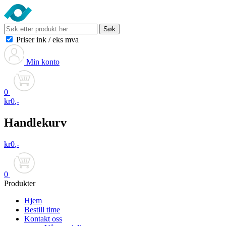
Søk
Priser ink
/
eks mva
Min konto
0
kr
0
,-
Handlekurv
kr
0
,-
0
Produkter
Hjem
Bestill time
Kontakt oss