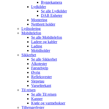
Ryggekamera
Lydkilder
Se alle
Lydkilder
DAB Enheter
Montering
Nettbrett holder
Lydisolering
Mobiltelefon
Se alle
Mobiltelefon
Ladere og kabler
Lading
Mobilholder
Sikkerhet
Se alle
Sikkerhet
Alkotester
Førstehjelp
Øvrig
Refleksvester
Slepetau
Varseltrekant
Til reisen
Se alle
Til reisen
Kanner
Kjøle og varmebokser
Tilhengerfester