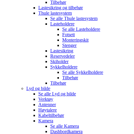
Tilbehør
Lastesikring og tilbehør
Thule lastesystem
Se alle
Thule lastesystem
Lasteholdere
Se alle
Lasteholdere
Fotsett
Monteringskit
Stenger
Lastesikring
Reservedeler
Skiholder
Sykkelholdere
Se alle
Sykkelholdere
Tilbehør
Tilbehør
Lyd og bilde
Se alle
Lyd og bilde
Verktøy
Antenner
Høytalere
Kabeltilbehør
Kamera
Se alle
Kamera
Dashbordkamera