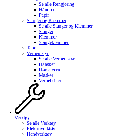
Se alle
Rengjøring
Håndrens
Papir
Slanger og Klemmer
Se alle
Slanger og Klemmer
Slanger
Klemmer
Slangeklemmer
Tape
Verneutstyr
Se alle
Verneutstyr
Hansker
Hørselvern
Masker
Vernebriller
Verktøy
Se alle
Verktøy
Elektroverktøy
Håndverktøy