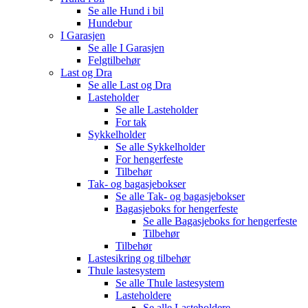
Se alle
Hund i bil
Hundebur
I Garasjen
Se alle
I Garasjen
Felgtilbehør
Last og Dra
Se alle
Last og Dra
Lasteholder
Se alle
Lasteholder
For tak
Sykkelholder
Se alle
Sykkelholder
For hengerfeste
Tilbehør
Tak- og bagasjebokser
Se alle
Tak- og bagasjebokser
Bagasjeboks for hengerfeste
Se alle
Bagasjeboks for hengerfeste
Tilbehør
Tilbehør
Lastesikring og tilbehør
Thule lastesystem
Se alle
Thule lastesystem
Lasteholdere
Se alle
Lasteholdere