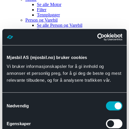
Se alle
Motor
Filter
Tennplugger
Person og Varebil
Se alle
Person og Varebil
Brems
Elektrisk
Bremser
Motor og drivverk
Universal
Se alle
Universal
Mjøsbil AS (mjosbil.no) bruker cookies
Bremsedeler
Vi bruker informasjonskapsler for å gi innhold og
Se alle
Bremsedeler
Bremsenippler
annonser et personlig preg, for å gi deg de beste og mest
Drivline og motor
relevante tilbudene, og for å analysere trafikken vår.
Se alle
Drivline og motor
Bensinpumpe
Eksosanlegg
Se alle
Eksosanlegg
Samtykkevalg
Reparasjonsmateriell
Nødvendig
Eksteriør
Se alle
Eksteriør
Horn og Tuter
Egenskaper
Speil
Interiør