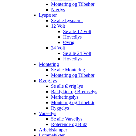
Montering og Tilbehør
Nærlys
Lyspærer
Se alle
Lyspærer
12 Volt
Se alle
12 Volt
Hovedlys
Øvrig
24 Volt
Se alle
24 Volt
Hovedlys
Montering
Se alle
Montering
Montering og Tilbehør
Øvrig lys
Se alle
Øvrig lys
Baklykter og Bremselys
Markeringslys
Montering og Tilbehør
Ryggelys
Varsellys
Se alle
Varsellys
Roterende og Blitz
Arbeidslamper
Lommelykter