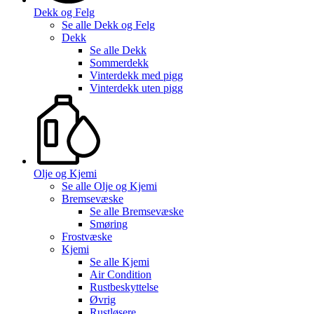
Dekk og Felg
Se alle
Dekk og Felg
Dekk
Se alle
Dekk
Sommerdekk
Vinterdekk med pigg
Vinterdekk uten pigg
Olje og Kjemi
Se alle
Olje og Kjemi
Bremsevæske
Se alle
Bremsevæske
Smøring
Frostvæske
Kjemi
Se alle
Kjemi
Air Condition
Rustbeskyttelse
Øvrig
Rustløsere