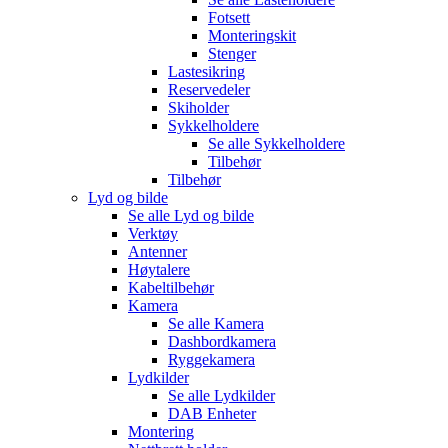
Fotsett
Monteringskit
Stenger
Lastesikring
Reservedeler
Skiholder
Sykkelholdere
Se alle
Sykkelholdere
Tilbehør
Tilbehør
Lyd og bilde
Se alle
Lyd og bilde
Verktøy
Antenner
Høytalere
Kabeltilbehør
Kamera
Se alle
Kamera
Dashbordkamera
Ryggekamera
Lydkilder
Se alle
Lydkilder
DAB Enheter
Montering