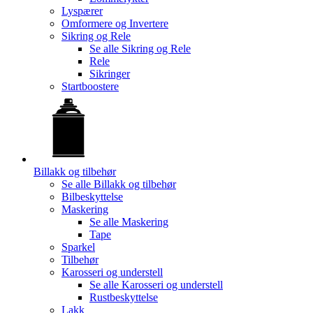
Lyspærer
Omformere og Invertere
Sikring og Rele
Se alle
Sikring og Rele
Rele
Sikringer
Startboostere
Billakk og tilbehør
Se alle
Billakk og tilbehør
Bilbeskyttelse
Maskering
Se alle
Maskering
Tape
Sparkel
Tilbehør
Karosseri og understell
Se alle
Karosseri og understell
Rustbeskyttelse
Lakk