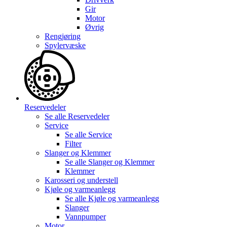
Gir
Motor
Øvrig
Rengjøring
Spylervæske
Reservedeler
Se alle
Reservedeler
Service
Se alle
Service
Filter
Slanger og Klemmer
Se alle
Slanger og Klemmer
Klemmer
Karosseri og understell
Kjøle og varmeanlegg
Se alle
Kjøle og varmeanlegg
Slanger
Vannpumper
Motor