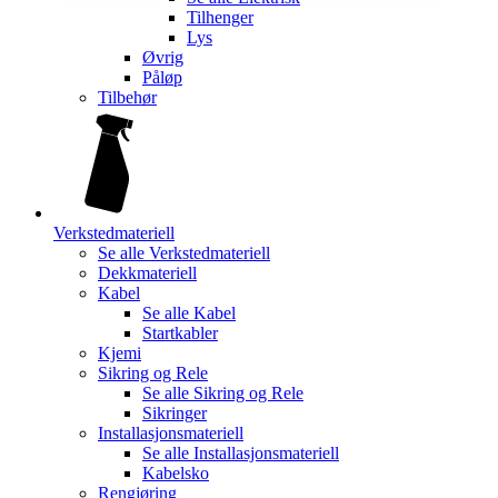
Tilhenger
Lys
Øvrig
Påløp
Tilbehør
Verkstedmateriell
Se alle
Verkstedmateriell
Dekkmateriell
Kabel
Se alle
Kabel
Startkabler
Kjemi
Sikring og Rele
Se alle
Sikring og Rele
Sikringer
Installasjonsmateriell
Se alle
Installasjonsmateriell
Kabelsko
Rengjøring