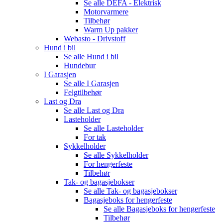
Se alle
DEFA - Elektrisk
Motorvarmere
Tilbehør
Warm Up pakker
Webasto - Drivstoff
Hund i bil
Se alle
Hund i bil
Hundebur
I Garasjen
Se alle
I Garasjen
Felgtilbehør
Last og Dra
Se alle
Last og Dra
Lasteholder
Se alle
Lasteholder
For tak
Sykkelholder
Se alle
Sykkelholder
For hengerfeste
Tilbehør
Tak- og bagasjebokser
Se alle
Tak- og bagasjebokser
Bagasjeboks for hengerfeste
Se alle
Bagasjeboks for hengerfeste
Tilbehør