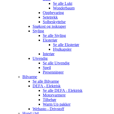
Se alle
Lukt
Wonderbaum
Oppbevaring
Setetrekk
Solbeskyttelse
Snøkost og isskraper
Styling
Se alle
Styling
Eksteriør
Se alle
Eksteriør
Hjulkapsler
Interiør
Utvendig
Se alle
Utvendig
Speil
Presenninger
Bilvarme
Se alle
Bilvarme
DEFA - Elektrisk
Se alle
DEFA - Elektrisk
Motorvarmere
Tilbehør
Warm Up pakker
Webasto - Drivstoff
Hund i bil