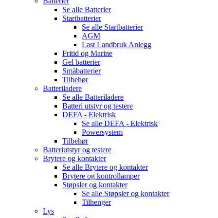
Batterier
Se alle
Batterier
Startbatterier
Se alle
Startbatterier
AGM
Last Landbruk Anlegg
Fritid og Marine
Gel batterier
Småbatterier
Tilbehør
Batteriladere
Se alle
Batteriladere
Batteri utstyr og testere
DEFA - Elektrisk
Se alle
DEFA - Elektrisk
Powersystem
Tilbehør
Batteriutstyr og testere
Brytere og kontakter
Se alle
Brytere og kontakter
Brytere og kontrollamper
Støpsler og kontakter
Se alle
Støpsler og kontakter
Tilhenger
Lys