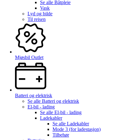
Se alle
Båtpleie
Vask
Lyd og bilde
Til reisen
Mjøsbil Outlet
Batteri og elektrisk
Se alle
Batteri og elektrisk
El-bil - lading
Se alle
El-bil - lading
Ladekabler
Se alle
Ladekabler
Mode 3 (for ladestasjon)
Tilbehør