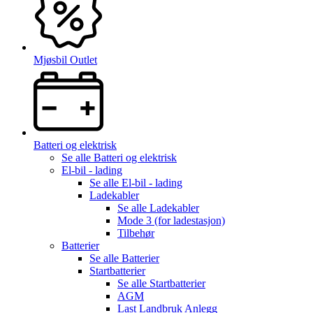
Mjøsbil Outlet
Batteri og elektrisk
Se alle
Batteri og elektrisk
El-bil - lading
Se alle
El-bil - lading
Ladekabler
Se alle
Ladekabler
Mode 3 (for ladestasjon)
Tilbehør
Batterier
Se alle
Batterier
Startbatterier
Se alle
Startbatterier
AGM
Last Landbruk Anlegg