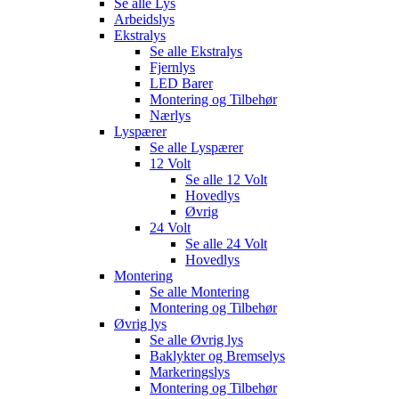
Se alle
Lys
Arbeidslys
Ekstralys
Se alle
Ekstralys
Fjernlys
LED Barer
Montering og Tilbehør
Nærlys
Lyspærer
Se alle
Lyspærer
12 Volt
Se alle
12 Volt
Hovedlys
Øvrig
24 Volt
Se alle
24 Volt
Hovedlys
Montering
Se alle
Montering
Montering og Tilbehør
Øvrig lys
Se alle
Øvrig lys
Baklykter og Bremselys
Markeringslys
Montering og Tilbehør