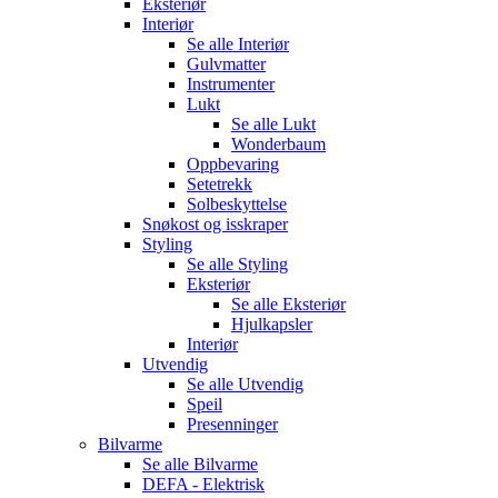
Eksteriør
Interiør
Se alle
Interiør
Gulvmatter
Instrumenter
Lukt
Se alle
Lukt
Wonderbaum
Oppbevaring
Setetrekk
Solbeskyttelse
Snøkost og isskraper
Styling
Se alle
Styling
Eksteriør
Se alle
Eksteriør
Hjulkapsler
Interiør
Utvendig
Se alle
Utvendig
Speil
Presenninger
Bilvarme
Se alle
Bilvarme
DEFA - Elektrisk