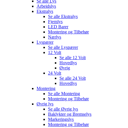
Se alle
Lys
Arbeidslys
Ekstralys
Se alle
Ekstralys
Fjernlys
LED Barer
Montering og Tilbehør
Nærlys
Lyspærer
Se alle
Lyspærer
12 Volt
Se alle
12 Volt
Hovedlys
Øvrig
24 Volt
Se alle
24 Volt
Hovedlys
Montering
Se alle
Montering
Montering og Tilbehør
Øvrig lys
Se alle
Øvrig lys
Baklykter og Bremselys
Markeringslys
Montering og Tilbehør