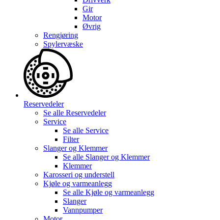
Gir
Motor
Øvrig
Rengjøring
Spylervæske
Reservedeler
Se alle
Reservedeler
Service
Se alle
Service
Filter
Slanger og Klemmer
Se alle
Slanger og Klemmer
Klemmer
Karosseri og understell
Kjøle og varmeanlegg
Se alle
Kjøle og varmeanlegg
Slanger
Vannpumper
Motor