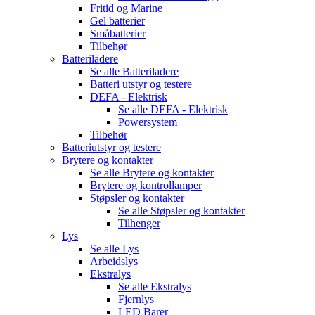
Fritid og Marine
Gel batterier
Småbatterier
Tilbehør
Batteriladere
Se alle
Batteriladere
Batteri utstyr og testere
DEFA - Elektrisk
Se alle
DEFA - Elektrisk
Powersystem
Tilbehør
Batteriutstyr og testere
Brytere og kontakter
Se alle
Brytere og kontakter
Brytere og kontrollamper
Støpsler og kontakter
Se alle
Støpsler og kontakter
Tilhenger
Lys
Se alle
Lys
Arbeidslys
Ekstralys
Se alle
Ekstralys
Fjernlys
LED Barer