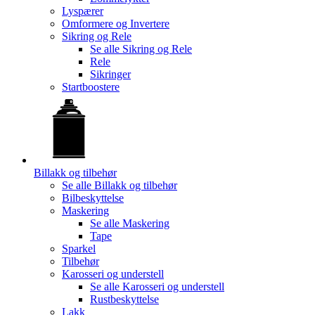
Lyspærer
Omformere og Invertere
Sikring og Rele
Se alle
Sikring og Rele
Rele
Sikringer
Startboostere
Billakk og tilbehør
Se alle
Billakk og tilbehør
Bilbeskyttelse
Maskering
Se alle
Maskering
Tape
Sparkel
Tilbehør
Karosseri og understell
Se alle
Karosseri og understell
Rustbeskyttelse
Lakk