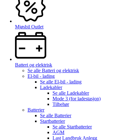
Mjøsbil Outlet
Batteri og elektrisk
Se alle
Batteri og elektrisk
El-bil - lading
Se alle
El-bil - lading
Ladekabler
Se alle
Ladekabler
Mode 3 (for ladestasjon)
Tilbehør
Batterier
Se alle
Batterier
Startbatterier
Se alle
Startbatterier
AGM
Last Landbruk Anlegg