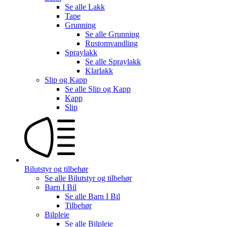
Se alle
Lakk
Tape
Grunning
Se alle
Grunning
Rustomvandling
Spraylakk
Se alle
Spraylakk
Klarlakk
Slip og Kapp
Se alle
Slip og Kapp
Kapp
Slip
Bilutstyr og tilbehør
Se alle
Bilutstyr og tilbehør
Barn I Bil
Se alle
Barn I Bil
Tilbehør
Bilpleie
Se alle
Bilpleie