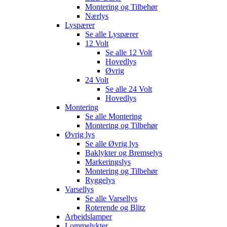
Montering og Tilbehør
Nærlys
Lyspærer
Se alle
Lyspærer
12 Volt
Se alle
12 Volt
Hovedlys
Øvrig
24 Volt
Se alle
24 Volt
Hovedlys
Montering
Se alle
Montering
Montering og Tilbehør
Øvrig lys
Se alle
Øvrig lys
Baklykter og Bremselys
Markeringslys
Montering og Tilbehør
Ryggelys
Varsellys
Se alle
Varsellys
Roterende og Blitz
Arbeidslamper
Lommelykter