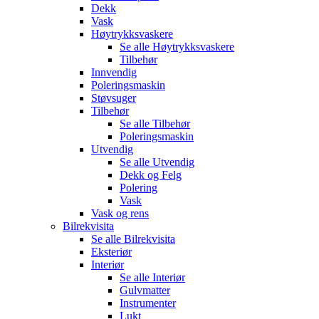
Dekk
Vask
Høytrykksvaskere
Se alle
Høytrykksvaskere
Tilbehør
Innvendig
Poleringsmaskin
Støvsuger
Tilbehør
Se alle
Tilbehør
Poleringsmaskin
Utvendig
Se alle
Utvendig
Dekk og Felg
Polering
Vask
Vask og rens
Bilrekvisita
Se alle
Bilrekvisita
Eksteriør
Interiør
Se alle
Interiør
Gulvmatter
Instrumenter
Lukt