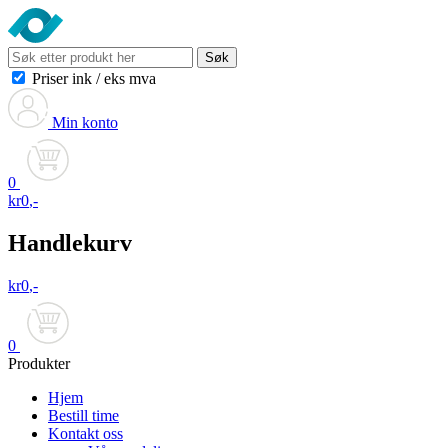
Søk
Priser ink
/
eks mva
Min konto
0
kr
0
,-
Handlekurv
kr
0
,-
0
Produkter
Hjem
Bestill time
Kontakt oss