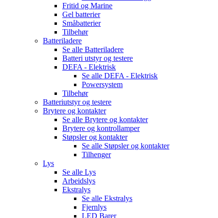
Fritid og Marine
Gel batterier
Småbatterier
Tilbehør
Batteriladere
Se alle
Batteriladere
Batteri utstyr og testere
DEFA - Elektrisk
Se alle
DEFA - Elektrisk
Powersystem
Tilbehør
Batteriutstyr og testere
Brytere og kontakter
Se alle
Brytere og kontakter
Brytere og kontrollamper
Støpsler og kontakter
Se alle
Støpsler og kontakter
Tilhenger
Lys
Se alle
Lys
Arbeidslys
Ekstralys
Se alle
Ekstralys
Fjernlys
LED Barer