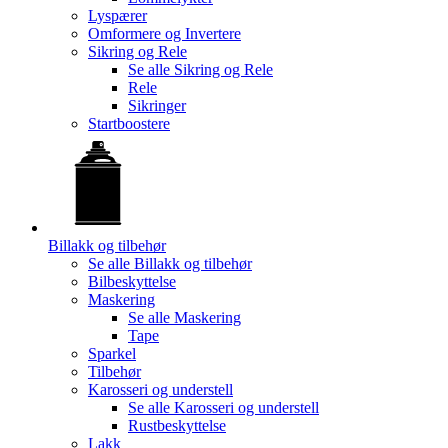
Lyspærer
Omformere og Invertere
Sikring og Rele
Se alle
Sikring og Rele
Rele
Sikringer
Startboostere
Billakk og tilbehør
Se alle
Billakk og tilbehør
Bilbeskyttelse
Maskering
Se alle
Maskering
Tape
Sparkel
Tilbehør
Karosseri og understell
Se alle
Karosseri og understell
Rustbeskyttelse
Lakk