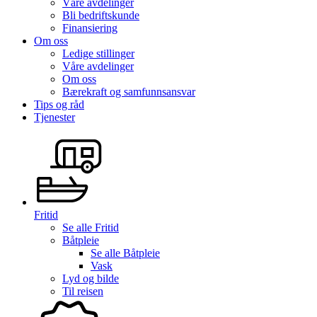
Våre avdelinger
Bli bedriftskunde
Finansiering
Om oss
Ledige stillinger
Våre avdelinger
Om oss
Bærekraft og samfunnsansvar
Tips og råd
Tjenester
Fritid
Se alle
Fritid
Båtpleie
Se alle
Båtpleie
Vask
Lyd og bilde
Til reisen