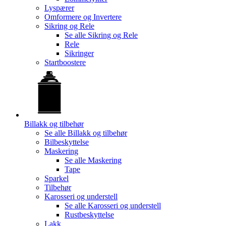
Lyspærer
Omformere og Invertere
Sikring og Rele
Se alle
Sikring og Rele
Rele
Sikringer
Startboostere
Billakk og tilbehør
Se alle
Billakk og tilbehør
Bilbeskyttelse
Maskering
Se alle
Maskering
Tape
Sparkel
Tilbehør
Karosseri og understell
Se alle
Karosseri og understell
Rustbeskyttelse
Lakk