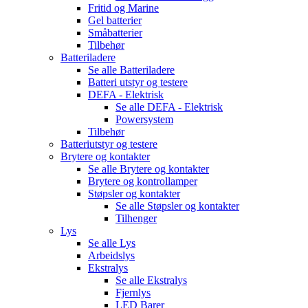
Fritid og Marine
Gel batterier
Småbatterier
Tilbehør
Batteriladere
Se alle
Batteriladere
Batteri utstyr og testere
DEFA - Elektrisk
Se alle
DEFA - Elektrisk
Powersystem
Tilbehør
Batteriutstyr og testere
Brytere og kontakter
Se alle
Brytere og kontakter
Brytere og kontrollamper
Støpsler og kontakter
Se alle
Støpsler og kontakter
Tilhenger
Lys
Se alle
Lys
Arbeidslys
Ekstralys
Se alle
Ekstralys
Fjernlys
LED Barer