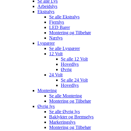
Se alle
Lys
Arbeidslys
Ekstralys
Se alle
Ekstralys
Fjernlys
LED Barer
Montering og Tilbehør
Nærlys
Lyspærer
Se alle
Lyspærer
12 Volt
Se alle
12 Volt
Hovedlys
Øvrig
24 Volt
Se alle
24 Volt
Hovedlys
Montering
Se alle
Montering
Montering og Tilbehør
Øvrig lys
Se alle
Øvrig lys
Baklykter og Bremselys
Markeringslys
Montering og Tilbehør