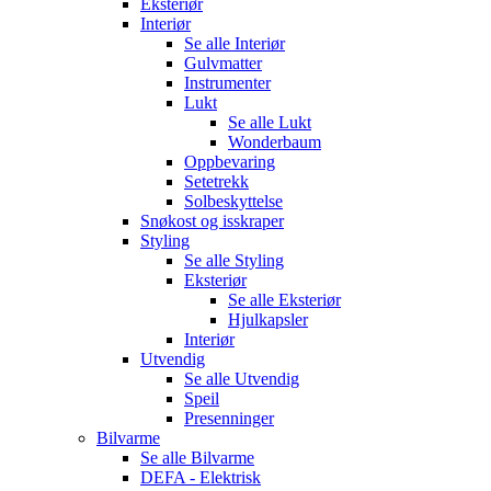
Eksteriør
Interiør
Se alle
Interiør
Gulvmatter
Instrumenter
Lukt
Se alle
Lukt
Wonderbaum
Oppbevaring
Setetrekk
Solbeskyttelse
Snøkost og isskraper
Styling
Se alle
Styling
Eksteriør
Se alle
Eksteriør
Hjulkapsler
Interiør
Utvendig
Se alle
Utvendig
Speil
Presenninger
Bilvarme
Se alle
Bilvarme
DEFA - Elektrisk