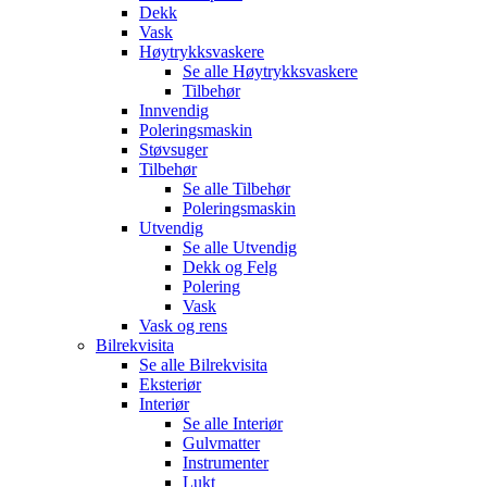
Dekk
Vask
Høytrykksvaskere
Se alle
Høytrykksvaskere
Tilbehør
Innvendig
Poleringsmaskin
Støvsuger
Tilbehør
Se alle
Tilbehør
Poleringsmaskin
Utvendig
Se alle
Utvendig
Dekk og Felg
Polering
Vask
Vask og rens
Bilrekvisita
Se alle
Bilrekvisita
Eksteriør
Interiør
Se alle
Interiør
Gulvmatter
Instrumenter
Lukt