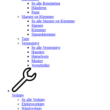
Se alle
Rengjøring
Håndrens
Papir
Slanger og Klemmer
Se alle
Slanger og Klemmer
Slanger
Klemmer
Slangeklemmer
Tape
Verneutstyr
Se alle
Verneutstyr
Hansker
Hørselvern
Masker
Vernebriller
Verktøy
Se alle
Verktøy
Elektroverktøy
Håndverktøy