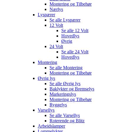
Montering og Tilbehør
Nærlys
Lyspærer
Se alle
Lyspærer
12 Volt
Se alle
12 Volt
Hovedlys
Øvrig
24 Volt
Se alle
24 Volt
Hovedlys
Montering
Se alle
Montering
Montering og Tilbehør
Øvrig lys
Se alle
Øvrig lys
Baklykter og Bremselys
Markeringslys
Montering og Tilbehør
Ryggelys
Varsellys
Se alle
Varsellys
Roterende og Blitz
Arbeidslamper
Lommelykter