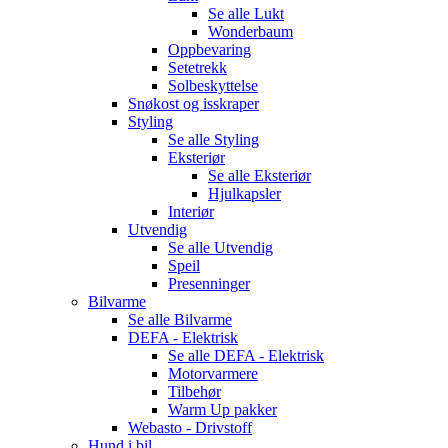
Se alle
Lukt
Wonderbaum
Oppbevaring
Setetrekk
Solbeskyttelse
Snøkost og isskraper
Styling
Se alle
Styling
Eksteriør
Se alle
Eksteriør
Hjulkapsler
Interiør
Utvendig
Se alle
Utvendig
Speil
Presenninger
Bilvarme
Se alle
Bilvarme
DEFA - Elektrisk
Se alle
DEFA - Elektrisk
Motorvarmere
Tilbehør
Warm Up pakker
Webasto - Drivstoff
Hund i bil