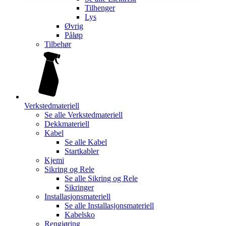
Tilhenger
Lys
Øvrig
Påløp
Tilbehør
Verkstedmateriell
Se alle
Verkstedmateriell
Dekkmateriell
Kabel
Se alle
Kabel
Startkabler
Kjemi
Sikring og Rele
Se alle
Sikring og Rele
Sikringer
Installasjonsmateriell
Se alle
Installasjonsmateriell
Kabelsko
Rengjøring