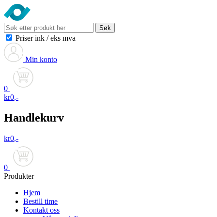
Søk
Priser ink
/
eks mva
Min konto
0
kr
0
,-
Handlekurv
kr
0
,-
0
Produkter
Hjem
Bestill time
Kontakt oss