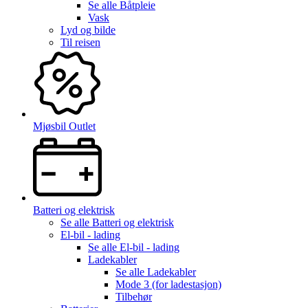
Se alle
Båtpleie
Vask
Lyd og bilde
Til reisen
Mjøsbil Outlet
Batteri og elektrisk
Se alle
Batteri og elektrisk
El-bil - lading
Se alle
El-bil - lading
Ladekabler
Se alle
Ladekabler
Mode 3 (for ladestasjon)
Tilbehør