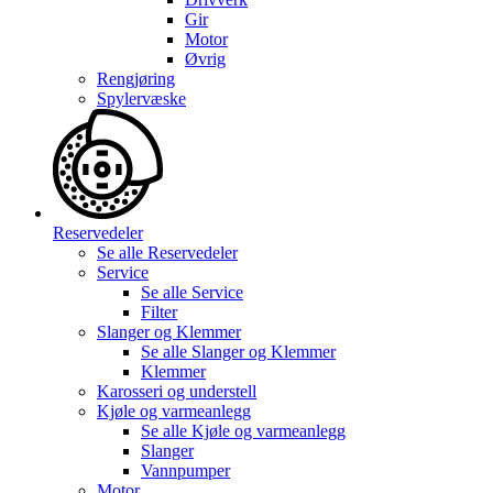
Gir
Motor
Øvrig
Rengjøring
Spylervæske
Reservedeler
Se alle
Reservedeler
Service
Se alle
Service
Filter
Slanger og Klemmer
Se alle
Slanger og Klemmer
Klemmer
Karosseri og understell
Kjøle og varmeanlegg
Se alle
Kjøle og varmeanlegg
Slanger
Vannpumper
Motor