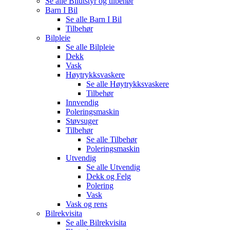
Se alle
Bilutstyr og tilbehør
Barn I Bil
Se alle
Barn I Bil
Tilbehør
Bilpleie
Se alle
Bilpleie
Dekk
Vask
Høytrykksvaskere
Se alle
Høytrykksvaskere
Tilbehør
Innvendig
Poleringsmaskin
Støvsuger
Tilbehør
Se alle
Tilbehør
Poleringsmaskin
Utvendig
Se alle
Utvendig
Dekk og Felg
Polering
Vask
Vask og rens
Bilrekvisita
Se alle
Bilrekvisita