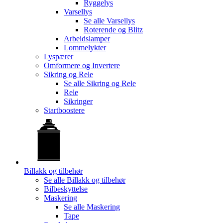
Ryggelys
Varsellys
Se alle
Varsellys
Roterende og Blitz
Arbeidslamper
Lommelykter
Lyspærer
Omformere og Invertere
Sikring og Rele
Se alle
Sikring og Rele
Rele
Sikringer
Startboostere
Billakk og tilbehør
Se alle
Billakk og tilbehør
Bilbeskyttelse
Maskering
Se alle
Maskering
Tape