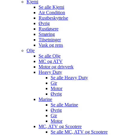
Kjemi
Se alle
Kjemi
Air Condition
Rustbeskyttelse
Øvrig
Rustløsere
Smøring
Tilsetninger
Vask og rens
Olje
Se alle
Olje
MC og ATV
Motor og drivverk
Heavy Duty
Se alle
Heavy Duty
Gir
Motor
Øvrig
Marine
Se alle
Marine
Øvrig
Gir
Motor
MC, ATV og Scootere
Se alle
MC, ATV og Scootere