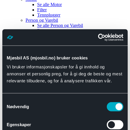
Se alle
Motor
Filter
Tennplugger
Person og Varebil
Se alle
Person og Varebil
Brems
Elektrisk
Bremser
Motor og drivverk
Universal
Se alle
Universal
Mjøsbil AS (mjosbil.no) bruker cookies
Bremsedeler
Vi bruker informasjonskapsler for å gi innhold og
Se alle
Bremsedeler
Bremsenippler
annonser et personlig preg, for å gi deg de beste og mest
Drivline og motor
relevante tilbudene, og for å analysere trafikken vår.
Se alle
Drivline og motor
Bensinpumpe
Eksosanlegg
Se alle
Eksosanlegg
Samtykkevalg
Reparasjonsmateriell
Nødvendig
Eksteriør
Se alle
Eksteriør
Horn og Tuter
Egenskaper
Speil
Interiør