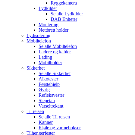
Ryggekamera
Lydkilder
Se alle
Lydkilder
DAB Enheter
Montering
Nettbrett holder
Lydisolering
Mobiltelefon
Se alle
Mobiltelefon
Ladere og kabler
Lading
Mobilholder
Sikkerhet
Se alle
Sikkerhet
Alkotester
Førstehjelp
Øvrig
Refleksvester
Slepetau
Varseltrekant
Til reisen
Se alle
Til reisen
Kanner
Kjøle og varmebokser
Tilhengerfester