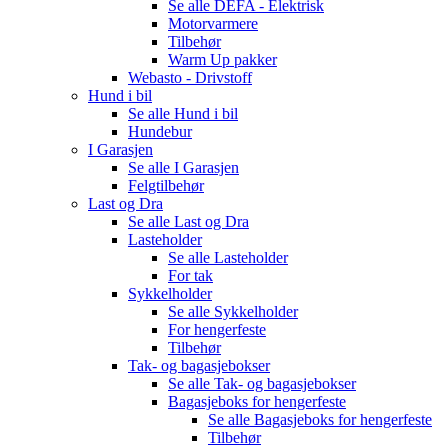
Se alle
DEFA - Elektrisk
Motorvarmere
Tilbehør
Warm Up pakker
Webasto - Drivstoff
Hund i bil
Se alle
Hund i bil
Hundebur
I Garasjen
Se alle
I Garasjen
Felgtilbehør
Last og Dra
Se alle
Last og Dra
Lasteholder
Se alle
Lasteholder
For tak
Sykkelholder
Se alle
Sykkelholder
For hengerfeste
Tilbehør
Tak- og bagasjebokser
Se alle
Tak- og bagasjebokser
Bagasjeboks for hengerfeste
Se alle
Bagasjeboks for hengerfeste
Tilbehør