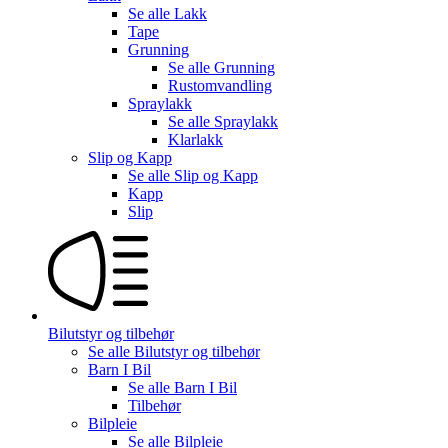
Se alle
Lakk
Tape
Grunning
Se alle
Grunning
Rustomvandling
Spraylakk
Se alle
Spraylakk
Klarlakk
Slip og Kapp
Se alle
Slip og Kapp
Kapp
Slip
Bilutstyr og tilbehør
Se alle
Bilutstyr og tilbehør
Barn I Bil
Se alle
Barn I Bil
Tilbehør
Bilpleie
Se alle
Bilpleie