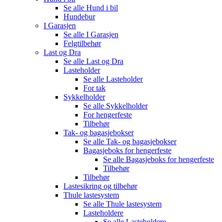
Se alle
Hund i bil
Hundebur
I Garasjen
Se alle
I Garasjen
Felgtilbehør
Last og Dra
Se alle
Last og Dra
Lasteholder
Se alle
Lasteholder
For tak
Sykkelholder
Se alle
Sykkelholder
For hengerfeste
Tilbehør
Tak- og bagasjebokser
Se alle
Tak- og bagasjebokser
Bagasjeboks for hengerfeste
Se alle
Bagasjeboks for hengerfeste
Tilbehør
Tilbehør
Lastesikring og tilbehør
Thule lastesystem
Se alle
Thule lastesystem
Lasteholdere
Se alle
Lasteholdere