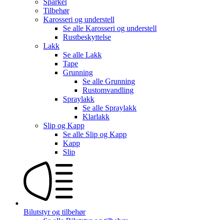
Sparkel
Tilbehør
Karosseri og understell
Se alle
Karosseri og understell
Rustbeskyttelse
Lakk
Se alle
Lakk
Tape
Grunning
Se alle
Grunning
Rustomvandling
Spraylakk
Se alle
Spraylakk
Klarlakk
Slip og Kapp
Se alle
Slip og Kapp
Kapp
Slip
Bilutstyr og tilbehør