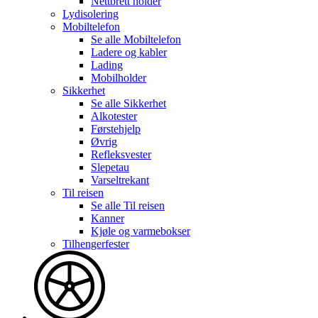
Nettbrett holder
Lydisolering
Mobiltelefon
Se alle
Mobiltelefon
Ladere og kabler
Lading
Mobilholder
Sikkerhet
Se alle
Sikkerhet
Alkotester
Førstehjelp
Øvrig
Refleksvester
Slepetau
Varseltrekant
Til reisen
Se alle
Til reisen
Kanner
Kjøle og varmebokser
Tilhengerfester