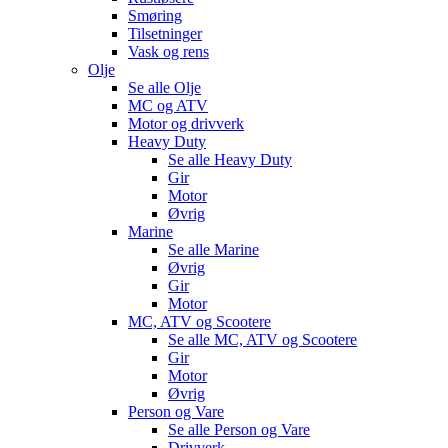
Smøring
Tilsetninger
Vask og rens
Olje
Se alle
Olje
MC og ATV
Motor og drivverk
Heavy Duty
Se alle
Heavy Duty
Gir
Motor
Øvrig
Marine
Se alle
Marine
Øvrig
Gir
Motor
MC, ATV og Scootere
Se alle
MC, ATV og Scootere
Gir
Motor
Øvrig
Person og Vare
Se alle
Person og Vare
Drivverk