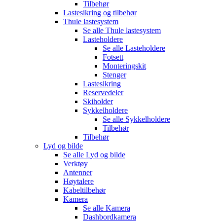
Tilbehør
Lastesikring og tilbehør
Thule lastesystem
Se alle
Thule lastesystem
Lasteholdere
Se alle
Lasteholdere
Fotsett
Monteringskit
Stenger
Lastesikring
Reservedeler
Skiholder
Sykkelholdere
Se alle
Sykkelholdere
Tilbehør
Tilbehør
Lyd og bilde
Se alle
Lyd og bilde
Verktøy
Antenner
Høytalere
Kabeltilbehør
Kamera
Se alle
Kamera
Dashbordkamera