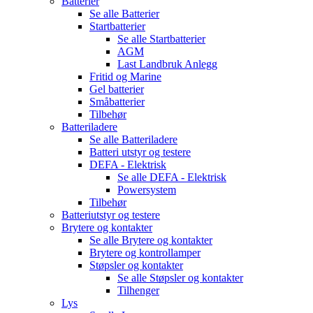
Batterier
Se alle
Batterier
Startbatterier
Se alle
Startbatterier
AGM
Last Landbruk Anlegg
Fritid og Marine
Gel batterier
Småbatterier
Tilbehør
Batteriladere
Se alle
Batteriladere
Batteri utstyr og testere
DEFA - Elektrisk
Se alle
DEFA - Elektrisk
Powersystem
Tilbehør
Batteriutstyr og testere
Brytere og kontakter
Se alle
Brytere og kontakter
Brytere og kontrollamper
Støpsler og kontakter
Se alle
Støpsler og kontakter
Tilhenger
Lys