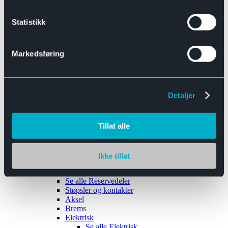
Se alle
Interiør
Sikkerhetsbelte
Statistikk
Tanklokk
Vindusviskere
Markedsføring
Detaljer
Tilhengere
Se alle
Tilhengere
Biltransport
Tillat alle
Maskinhenger
Yrkeshenger
Båthengere
Skaphengere
Ikke tillat
Varehengere
Reservedeler
Se alle
Reservedeler
Støpsler og kontakter
Aksel
Brems
Elektrisk
Se alle
Elektrisk