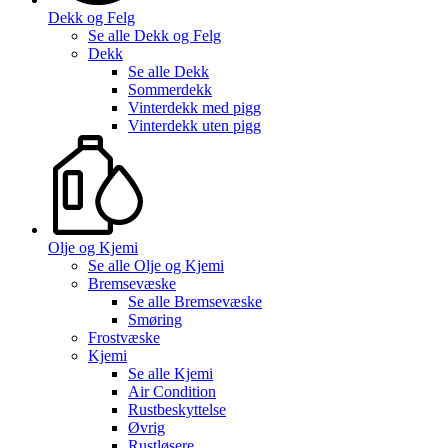
Dekk og Felg
Se alle
Dekk og Felg
Dekk
Se alle
Dekk
Sommerdekk
Vinterdekk med pigg
Vinterdekk uten pigg
Olje og Kjemi
Se alle
Olje og Kjemi
Bremsevæske
Se alle
Bremsevæske
Smøring
Frostvæske
Kjemi
Se alle
Kjemi
Air Condition
Rustbeskyttelse
Øvrig
Rustløsere