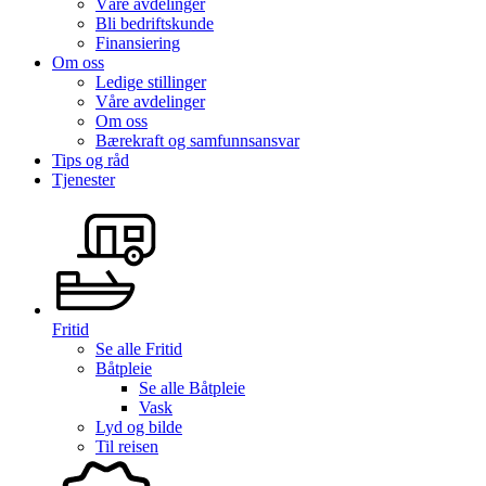
Våre avdelinger
Bli bedriftskunde
Finansiering
Om oss
Ledige stillinger
Våre avdelinger
Om oss
Bærekraft og samfunnsansvar
Tips og råd
Tjenester
Fritid
Se alle
Fritid
Båtpleie
Se alle
Båtpleie
Vask
Lyd og bilde
Til reisen