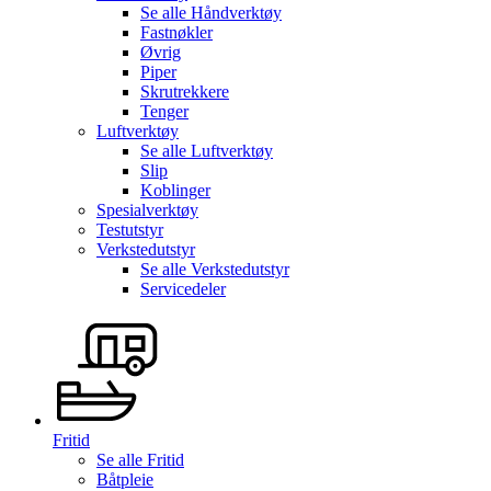
Se alle
Håndverktøy
Fastnøkler
Øvrig
Piper
Skrutrekkere
Tenger
Luftverktøy
Se alle
Luftverktøy
Slip
Koblinger
Spesialverktøy
Testutstyr
Verkstedutstyr
Se alle
Verkstedutstyr
Servicedeler
Fritid
Se alle
Fritid
Båtpleie