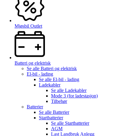
Mjøsbil Outlet
Batteri og elektrisk
Se alle
Batteri og elektrisk
El-bil - lading
Se alle
El-bil - lading
Ladekabler
Se alle
Ladekabler
Mode 3 (for ladestasjon)
Tilbehør
Batterier
Se alle
Batterier
Startbatterier
Se alle
Startbatterier
AGM
Last Landbruk Anlegg