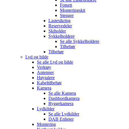
Fotsett
Monteringskit
Stenger
Lastesikring
Reservedeler
Skiholder
Sykkelholdere
Se alle
Sykkelholdere
Tilbehør
Tilbehør
Lyd og bilde
Se alle
Lyd og bilde
Verktøy
Antenner
Høytalere
Kabeltilbehør
Kamera
Se alle
Kamera
Dashbordkamera
Ryggekamera
Lydkilder
Se alle
Lydkilder
DAB Enheter
Montering