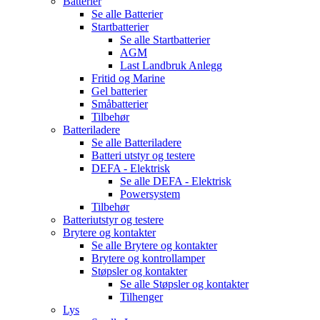
Batterier
Se alle
Batterier
Startbatterier
Se alle
Startbatterier
AGM
Last Landbruk Anlegg
Fritid og Marine
Gel batterier
Småbatterier
Tilbehør
Batteriladere
Se alle
Batteriladere
Batteri utstyr og testere
DEFA - Elektrisk
Se alle
DEFA - Elektrisk
Powersystem
Tilbehør
Batteriutstyr og testere
Brytere og kontakter
Se alle
Brytere og kontakter
Brytere og kontrollamper
Støpsler og kontakter
Se alle
Støpsler og kontakter
Tilhenger
Lys