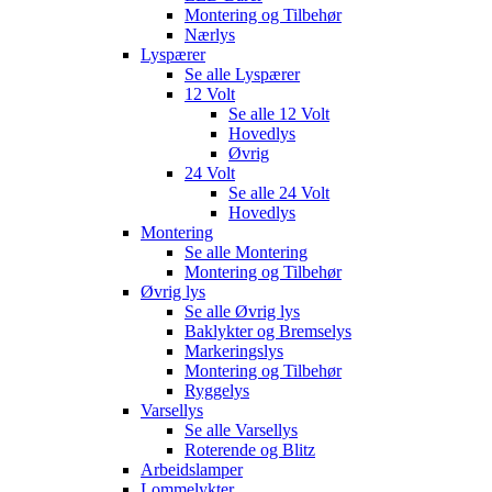
Montering og Tilbehør
Nærlys
Lyspærer
Se alle
Lyspærer
12 Volt
Se alle
12 Volt
Hovedlys
Øvrig
24 Volt
Se alle
24 Volt
Hovedlys
Montering
Se alle
Montering
Montering og Tilbehør
Øvrig lys
Se alle
Øvrig lys
Baklykter og Bremselys
Markeringslys
Montering og Tilbehør
Ryggelys
Varsellys
Se alle
Varsellys
Roterende og Blitz
Arbeidslamper
Lommelykter