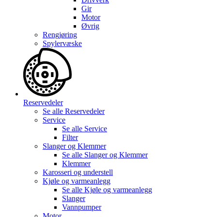
Gir
Motor
Øvrig
Rengjøring
Spylervæske
Reservedeler
Se alle
Reservedeler
Service
Se alle
Service
Filter
Slanger og Klemmer
Se alle
Slanger og Klemmer
Klemmer
Karosseri og understell
Kjøle og varmeanlegg
Se alle
Kjøle og varmeanlegg
Slanger
Vannpumper
Motor