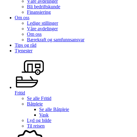
Våre avdelinger
Bli bedriftskunde
Finansiering
Om oss
Ledige stillinger
Våre avdelinger
Om oss
Bærekraft og samfunnsansvar
Tips og råd
Tjenester
Fritid
Se alle
Fritid
Båtpleie
Se alle
Båtpleie
Vask
Lyd og bilde
Til reisen