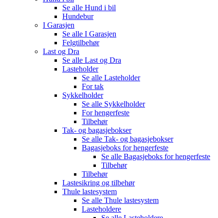
Se alle
Hund i bil
Hundebur
I Garasjen
Se alle
I Garasjen
Felgtilbehør
Last og Dra
Se alle
Last og Dra
Lasteholder
Se alle
Lasteholder
For tak
Sykkelholder
Se alle
Sykkelholder
For hengerfeste
Tilbehør
Tak- og bagasjebokser
Se alle
Tak- og bagasjebokser
Bagasjeboks for hengerfeste
Se alle
Bagasjeboks for hengerfeste
Tilbehør
Tilbehør
Lastesikring og tilbehør
Thule lastesystem
Se alle
Thule lastesystem
Lasteholdere
Se alle
Lasteholdere