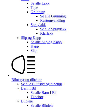
Se alle
Lakk
Tape
Grunning
Se alle
Grunning
Rustomvandling
Spraylakk
Se alle
Spraylakk
Klarlakk
Slip og Kapp
Se alle
Slip og Kapp
Kapp
Slip
Bilutstyr og tilbehør
Se alle
Bilutstyr og tilbehør
Barn I Bil
Se alle
Barn I Bil
Tilbehør
Bilpleie
Se alle
Bilpleie