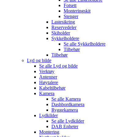
Fotsett
Monteringskit
Stenger
Lastesikring
Reservedeler
Skiholder
Sykkelholdere
Se alle
Sykkelholdere
Tilbehør
Tilbehør
Lyd og bilde
Se alle
Lyd og bilde
Verktøy
Antenner
Høytalere
Kabeltilbehør
Kamera
Se alle
Kamera
Dashbordkamera
Ryggekamera
Lydkilder
Se alle
Lydkilder
DAB Enheter
Montering