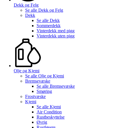
Dekk og Felg
Se alle
Dekk og Felg
Dekk
Se alle
Dekk
Sommerdekk
Vinterdekk med pigg
Vinterdekk uten pigg
Olje og Kjemi
Se alle
Olje og Kjemi
Bremsevæske
Se alle
Bremsevæske
Smøring
Frostvæske
Kjemi
Se alle
Kjemi
Air Condition
Rustbeskyttelse
Øvrig
Rustløsere