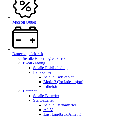
Mjøsbil Outlet
Batteri og elektrisk
Se alle
Batteri og elektrisk
El-bil - lading
Se alle
El-bil - lading
Ladekabler
Se alle
Ladekabler
Mode 3 (for ladestasjon)
Tilbehør
Batterier
Se alle
Batterier
Startbatterier
Se alle
Startbatterier
AGM
Last Landbruk Anlegg