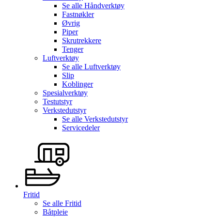
Se alle
Håndverktøy
Fastnøkler
Øvrig
Piper
Skrutrekkere
Tenger
Luftverktøy
Se alle
Luftverktøy
Slip
Koblinger
Spesialverktøy
Testutstyr
Verkstedutstyr
Se alle
Verkstedutstyr
Servicedeler
Fritid
Se alle
Fritid
Båtpleie