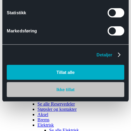
Se alle
Interiør
Sikkerhetsbelte
Statistikk
Tanklokk
Vindusviskere
Markedsføring
Detaljer
Tilhengere
Se alle
Tilhengere
Biltransport
Tillat alle
Maskinhenger
Yrkeshenger
Båthengere
Skaphengere
Ikke tillat
Varehengere
Reservedeler
Se alle
Reservedeler
Støpsler og kontakter
Aksel
Brems
Elektrisk
Se alle
Elektrisk