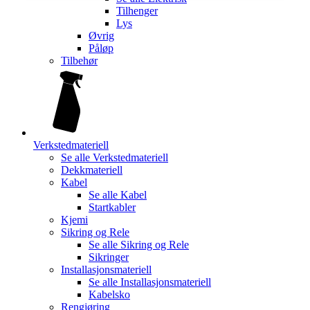
Tilhenger
Lys
Øvrig
Påløp
Tilbehør
Verkstedmateriell
Se alle
Verkstedmateriell
Dekkmateriell
Kabel
Se alle
Kabel
Startkabler
Kjemi
Sikring og Rele
Se alle
Sikring og Rele
Sikringer
Installasjonsmateriell
Se alle
Installasjonsmateriell
Kabelsko
Rengjøring