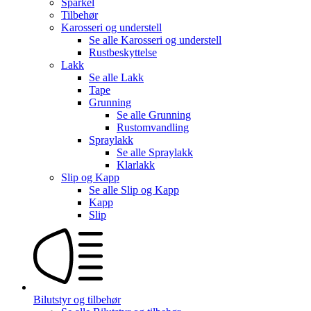
Sparkel
Tilbehør
Karosseri og understell
Se alle
Karosseri og understell
Rustbeskyttelse
Lakk
Se alle
Lakk
Tape
Grunning
Se alle
Grunning
Rustomvandling
Spraylakk
Se alle
Spraylakk
Klarlakk
Slip og Kapp
Se alle
Slip og Kapp
Kapp
Slip
Bilutstyr og tilbehør