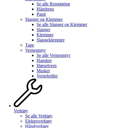
Se alle
Rengjøring
Håndrens
Papir
Slanger og Klemmer
Se alle
Slanger og Klemmer
Slanger
Klemmer
Slangeklemmer
Tape
Verneutstyr
Se alle
Verneutstyr
Hansker
Hørselvern
Masker
Vernebriller
Verktøy
Se alle
Verktøy
Elektroverktøy
Håndverktøy