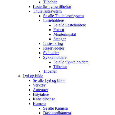
Tilbehør
Lastesikring og tilbehør
Thule lastesystem
Se alle
Thule lastesystem
Lasteholdere
Se alle
Lasteholdere
Fotsett
Monteringskit
Stenger
Lastesikring
Reservedeler
Skiholder
Sykkelholdere
Se alle
Sykkelholdere
Tilbehør
Tilbehør
Lyd og bilde
Se alle
Lyd og bilde
Verktøy
Antenner
Høytalere
Kabeltilbehør
Kamera
Se alle
Kamera
Dashbordkamera