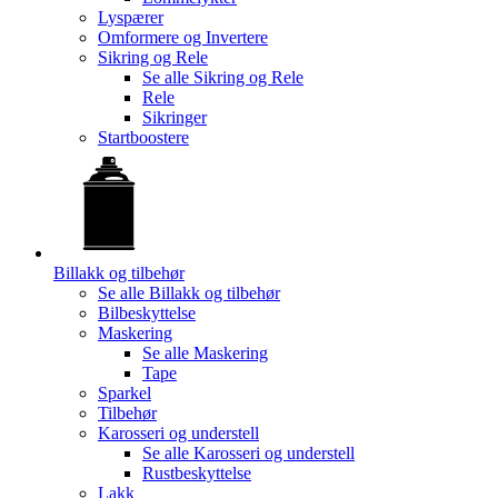
Lyspærer
Omformere og Invertere
Sikring og Rele
Se alle
Sikring og Rele
Rele
Sikringer
Startboostere
Billakk og tilbehør
Se alle
Billakk og tilbehør
Bilbeskyttelse
Maskering
Se alle
Maskering
Tape
Sparkel
Tilbehør
Karosseri og understell
Se alle
Karosseri og understell
Rustbeskyttelse
Lakk