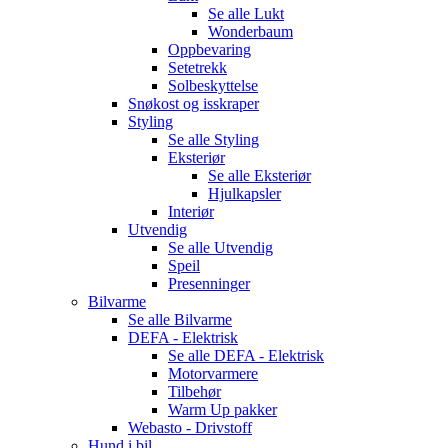
Se alle
Lukt
Wonderbaum
Oppbevaring
Setetrekk
Solbeskyttelse
Snøkost og isskraper
Styling
Se alle
Styling
Eksteriør
Se alle
Eksteriør
Hjulkapsler
Interiør
Utvendig
Se alle
Utvendig
Speil
Presenninger
Bilvarme
Se alle
Bilvarme
DEFA - Elektrisk
Se alle
DEFA - Elektrisk
Motorvarmere
Tilbehør
Warm Up pakker
Webasto - Drivstoff
Hund i bil