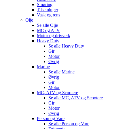
Smøring
Tilsetninger
Vask og rens
Olje
Se alle
Olje
MC og ATV
Motor og drivverk
Heavy Duty
Se alle
Heavy Duty
Gir
Motor
Øvrig
Marine
Se alle
Marine
Øvrig
Gir
Motor
MC, ATV og Scootere
Se alle
MC, ATV og Scootere
Gir
Motor
Øvrig
Person og Vare
Se alle
Person og Vare
Drivverk