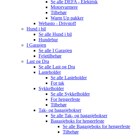
Se alle
DEFA - Elektrisk
Motorvarmere
Tilbehør
Warm Up pakker
Webasto - Drivstoff
Hund i bil
Se alle
Hund i bil
Hundebur
I Garasjen
Se alle
I Garasjen
Felgtilbehør
Last og Dra
Se alle
Last og Dra
Lasteholder
Se alle
Lasteholder
For tak
Sykkelholder
Se alle
Sykkelholder
For hengerfeste
Tilbehør
Tak- og bagasjebokser
Se alle
Tak- og bagasjebokser
Bagasjeboks for hengerfeste
Se alle
Bagasjeboks for hengerfeste
Tilbehør