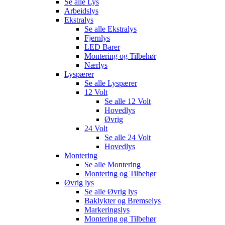
Se alle
Lys
Arbeidslys
Ekstralys
Se alle
Ekstralys
Fjernlys
LED Barer
Montering og Tilbehør
Nærlys
Lyspærer
Se alle
Lyspærer
12 Volt
Se alle
12 Volt
Hovedlys
Øvrig
24 Volt
Se alle
24 Volt
Hovedlys
Montering
Se alle
Montering
Montering og Tilbehør
Øvrig lys
Se alle
Øvrig lys
Baklykter og Bremselys
Markeringslys
Montering og Tilbehør