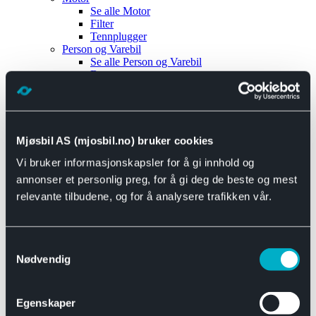
Se alle
Motor
Filter
Tennplugger
Person og Varebil
Se alle
Person og Varebil
Brems
Elektrisk
Bremser
Motor og drivverk
Universal
Se alle
Universal
Mjøsbil AS (mjosbil.no) bruker cookies
Bremsedeler
Vi bruker informasjonskapsler for å gi innhold og
Se alle
Bremsedeler
Bremsenippler
annonser et personlig preg, for å gi deg de beste og mest
Drivline og motor
relevante tilbudene, og for å analysere trafikken vår.
Se alle
Drivline og motor
Bensinpumpe
Eksosanlegg
Se alle
Eksosanlegg
Samtykkevalg
Reparasjonsmateriell
Nødvendig
Eksteriør
Se alle
Eksteriør
Horn og Tuter
Egenskaper
Speil
Interiør