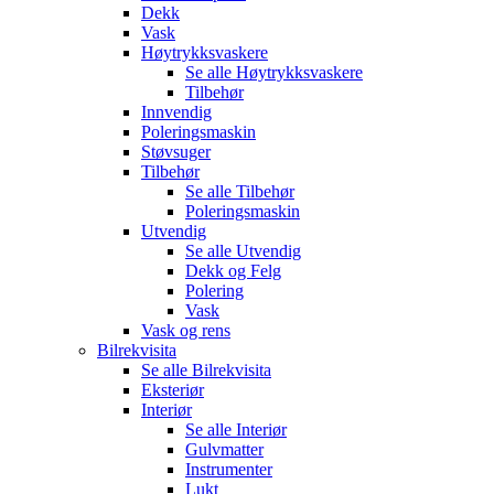
Dekk
Vask
Høytrykksvaskere
Se alle
Høytrykksvaskere
Tilbehør
Innvendig
Poleringsmaskin
Støvsuger
Tilbehør
Se alle
Tilbehør
Poleringsmaskin
Utvendig
Se alle
Utvendig
Dekk og Felg
Polering
Vask
Vask og rens
Bilrekvisita
Se alle
Bilrekvisita
Eksteriør
Interiør
Se alle
Interiør
Gulvmatter
Instrumenter
Lukt