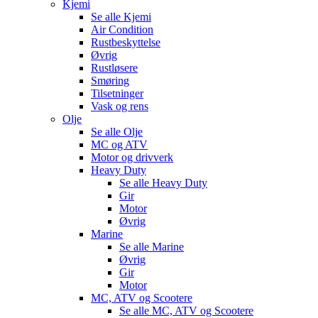
Kjemi
Se alle
Kjemi
Air Condition
Rustbeskyttelse
Øvrig
Rustløsere
Smøring
Tilsetninger
Vask og rens
Olje
Se alle
Olje
MC og ATV
Motor og drivverk
Heavy Duty
Se alle
Heavy Duty
Gir
Motor
Øvrig
Marine
Se alle
Marine
Øvrig
Gir
Motor
MC, ATV og Scootere
Se alle
MC, ATV og Scootere