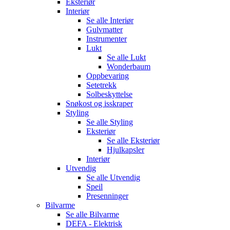
Eksteriør
Interiør
Se alle
Interiør
Gulvmatter
Instrumenter
Lukt
Se alle
Lukt
Wonderbaum
Oppbevaring
Setetrekk
Solbeskyttelse
Snøkost og isskraper
Styling
Se alle
Styling
Eksteriør
Se alle
Eksteriør
Hjulkapsler
Interiør
Utvendig
Se alle
Utvendig
Speil
Presenninger
Bilvarme
Se alle
Bilvarme
DEFA - Elektrisk