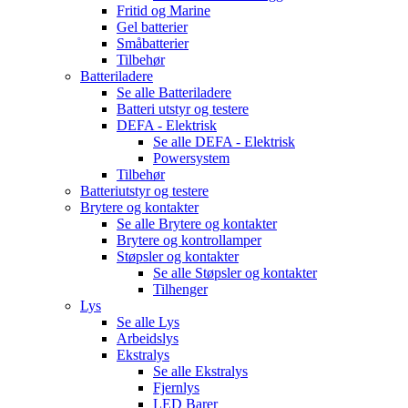
Fritid og Marine
Gel batterier
Småbatterier
Tilbehør
Batteriladere
Se alle
Batteriladere
Batteri utstyr og testere
DEFA - Elektrisk
Se alle
DEFA - Elektrisk
Powersystem
Tilbehør
Batteriutstyr og testere
Brytere og kontakter
Se alle
Brytere og kontakter
Brytere og kontrollamper
Støpsler og kontakter
Se alle
Støpsler og kontakter
Tilhenger
Lys
Se alle
Lys
Arbeidslys
Ekstralys
Se alle
Ekstralys
Fjernlys
LED Barer