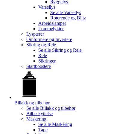
Ryggelys
Varsellys
Se alle
Varsellys
Roterende og Blitz
Arbeidslamper
Lommelykter
Lyspærer
Omformere og Invertere
Sikring og Rele
Se alle
Sikring og Rele
Rele
Sikringer
Startboostere
Billakk og tilbehør
Se alle
Billakk og tilbehør
Bilbeskyttelse
Maskering
Se alle
Maskering
Tape