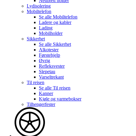
Nettbrett holder
Lydisolering
Mobiltelefon
Se alle
Mobiltelefon
Ladere og kabler
Lading
Mobilholder
Sikkerhet
Se alle
Sikkerhet
Alkotester
Førstehjelp
Øvrig
Refleksvester
Slepetau
Varseltrekant
Til reisen
Se alle
Til reisen
Kanner
Kjøle og varmebokser
Tilhengerfester