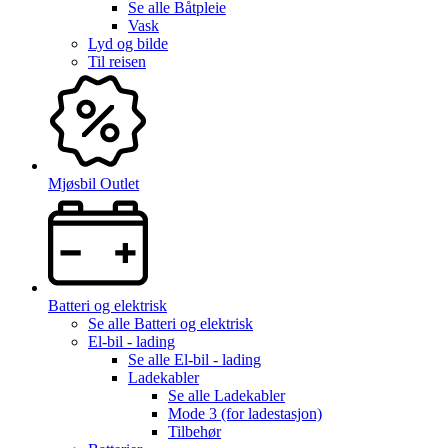
Se alle
Båtpleie
Vask
Lyd og bilde
Til reisen
Mjøsbil Outlet
Batteri og elektrisk
Se alle
Batteri og elektrisk
El-bil - lading
Se alle
El-bil - lading
Ladekabler
Se alle
Ladekabler
Mode 3 (for ladestasjon)
Tilbehør