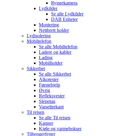
Ryggekamera
Lydkilder
Se alle
Lydkilder
DAB Enheter
Montering
Nettbrett holder
Lydisolering
Mobiltelefon
Se alle
Mobiltelefon
Ladere og kabler
Lading
Mobilholder
Sikkerhet
Se alle
Sikkerhet
Alkotester
Førstehjelp
Øvrig
Refleksvester
Slepetau
Varseltrekant
Til reisen
Se alle
Til reisen
Kanner
Kjøle og varmebokser
Tilhengerfester