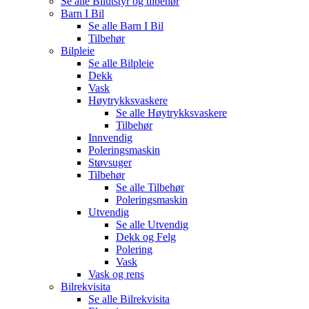
Se alle
Bilutstyr og tilbehør
Barn I Bil
Se alle
Barn I Bil
Tilbehør
Bilpleie
Se alle
Bilpleie
Dekk
Vask
Høytrykksvaskere
Se alle
Høytrykksvaskere
Tilbehør
Innvendig
Poleringsmaskin
Støvsuger
Tilbehør
Se alle
Tilbehør
Poleringsmaskin
Utvendig
Se alle
Utvendig
Dekk og Felg
Polering
Vask
Vask og rens
Bilrekvisita
Se alle
Bilrekvisita