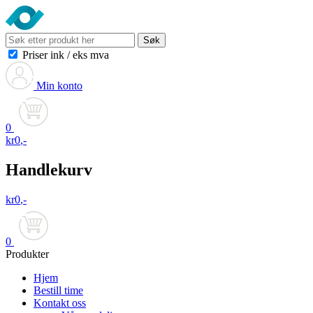
Søk
Priser ink
/
eks mva
Min konto
0
kr
0
,-
Handlekurv
kr
0
,-
0
Produkter
Hjem
Bestill time
Kontakt oss