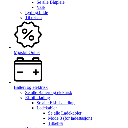
Se alle
Båtpleie
Vask
Lyd og bilde
Til reisen
Mjøsbil Outlet
Batteri og elektrisk
Se alle
Batteri og elektrisk
El-bil - lading
Se alle
El-bil - lading
Ladekabler
Se alle
Ladekabler
Mode 3 (for ladestasjon)
Tilbehør