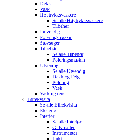
Dekk
Vask
Høytrykksvaskere
Se alle
Høytrykksvaskere
Tilbehør
Innvendig
Poleringsmaskin
Støvsuger
Tilbehør
Se alle
Tilbehør
Poleringsmaskin
Utvendig
Se alle
Utvendig
Dekk og Felg
Polering
Vask
Vask og rens
Bilrekvisita
Se alle
Bilrekvisita
Eksteriør
Interiør
Se alle
Interiør
Gulvmatter
Instrumenter
Lukt