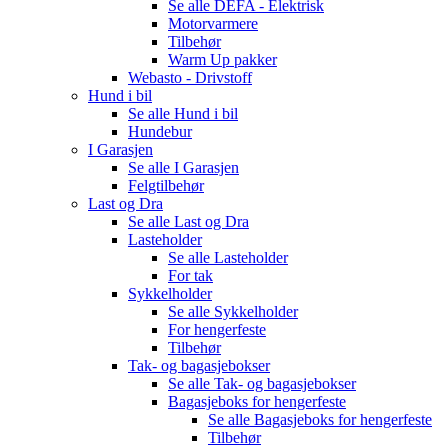
Se alle
DEFA - Elektrisk
Motorvarmere
Tilbehør
Warm Up pakker
Webasto - Drivstoff
Hund i bil
Se alle
Hund i bil
Hundebur
I Garasjen
Se alle
I Garasjen
Felgtilbehør
Last og Dra
Se alle
Last og Dra
Lasteholder
Se alle
Lasteholder
For tak
Sykkelholder
Se alle
Sykkelholder
For hengerfeste
Tilbehør
Tak- og bagasjebokser
Se alle
Tak- og bagasjebokser
Bagasjeboks for hengerfeste
Se alle
Bagasjeboks for hengerfeste
Tilbehør