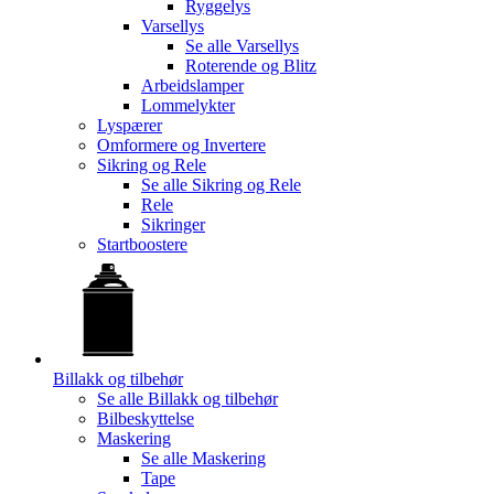
Ryggelys
Varsellys
Se alle
Varsellys
Roterende og Blitz
Arbeidslamper
Lommelykter
Lyspærer
Omformere og Invertere
Sikring og Rele
Se alle
Sikring og Rele
Rele
Sikringer
Startboostere
Billakk og tilbehør
Se alle
Billakk og tilbehør
Bilbeskyttelse
Maskering
Se alle
Maskering
Tape