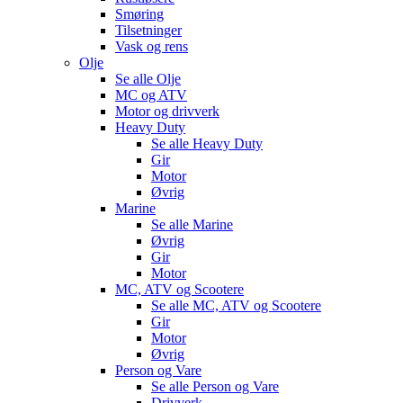
Smøring
Tilsetninger
Vask og rens
Olje
Se alle
Olje
MC og ATV
Motor og drivverk
Heavy Duty
Se alle
Heavy Duty
Gir
Motor
Øvrig
Marine
Se alle
Marine
Øvrig
Gir
Motor
MC, ATV og Scootere
Se alle
MC, ATV og Scootere
Gir
Motor
Øvrig
Person og Vare
Se alle
Person og Vare
Drivverk