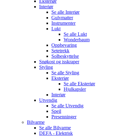
Eksteriør
Interiør
Se alle
Interiør
Gulvmatter
Instrumenter
Lukt
Se alle
Lukt
Wonderbaum
Oppbevaring
Setetrekk
Solbeskyttelse
Snøkost og isskraper
Styling
Se alle
Styling
Eksteriør
Se alle
Eksteriør
Hjulkapsler
Interiør
Utvendig
Se alle
Utvendig
Speil
Presenninger
Bilvarme
Se alle
Bilvarme
DEFA - Elektrisk