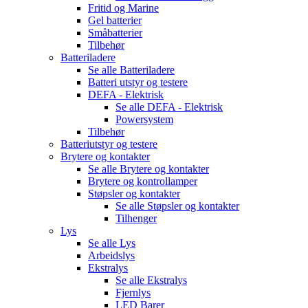
Fritid og Marine
Gel batterier
Småbatterier
Tilbehør
Batteriladere
Se alle
Batteriladere
Batteri utstyr og testere
DEFA - Elektrisk
Se alle
DEFA - Elektrisk
Powersystem
Tilbehør
Batteriutstyr og testere
Brytere og kontakter
Se alle
Brytere og kontakter
Brytere og kontrollamper
Støpsler og kontakter
Se alle
Støpsler og kontakter
Tilhenger
Lys
Se alle
Lys
Arbeidslys
Ekstralys
Se alle
Ekstralys
Fjernlys
LED Barer