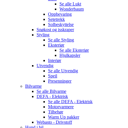
Se alle
Lukt
Wonderbaum
Oppbevaring
Setetrekk
Solbeskyttelse
Snøkost og isskraper
Styling
Se alle
Styling
Eksteriør
Se alle
Eksteriør
Hjulkapsler
Interiør
Utvendig
Se alle
Utvendig
Speil
Presenninger
Bilvarme
Se alle
Bilvarme
DEFA - Elektrisk
Se alle
DEFA - Elektrisk
Motorvarmere
Tilbehør
Warm Up pakker
Webasto - Drivstoff
Hund i bil