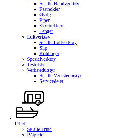
Se alle
Håndverktøy
Fastnøkler
Øvrig
Piper
Skrutrekkere
Tenger
Luftverktøy
Se alle
Luftverktøy
Slip
Koblinger
Spesialverktøy
Testutstyr
Verkstedutstyr
Se alle
Verkstedutstyr
Servicedeler
Fritid
Se alle
Fritid
Båtpleie