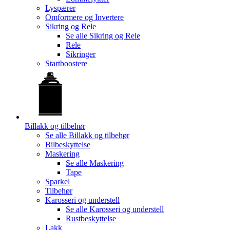
Lyspærer
Omformere og Invertere
Sikring og Rele
Se alle
Sikring og Rele
Rele
Sikringer
Startboostere
Billakk og tilbehør
Se alle
Billakk og tilbehør
Bilbeskyttelse
Maskering
Se alle
Maskering
Tape
Sparkel
Tilbehør
Karosseri og understell
Se alle
Karosseri og understell
Rustbeskyttelse
Lakk