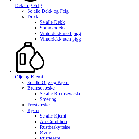
Dekk og Felg
Se alle
Dekk og Felg
Dekk
Se alle
Dekk
Sommerdekk
Vinterdekk med pigg
Vinterdekk uten pigg
Olje og Kjemi
Se alle
Olje og Kjemi
Bremsevæske
Se alle
Bremsevæske
Smøring
Frostvæske
Kjemi
Se alle
Kjemi
Air Condition
Rustbeskyttelse
Øvrig
Rustløsere