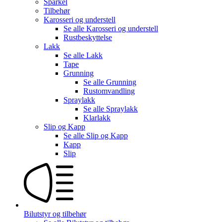
Sparkel
Tilbehør
Karosseri og understell
Se alle
Karosseri og understell
Rustbeskyttelse
Lakk
Se alle
Lakk
Tape
Grunning
Se alle
Grunning
Rustomvandling
Spraylakk
Se alle
Spraylakk
Klarlakk
Slip og Kapp
Se alle
Slip og Kapp
Kapp
Slip
Bilutstyr og tilbehør