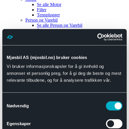
Se alle
Motor
Filter
Tennplugger
Person og Varebil
Se alle
Person og Varebil
Brems
Elektrisk
Bremser
Motor og drivverk
Universal
Se alle
Universal
Mjøsbil AS (mjosbil.no) bruker cookies
Bremsedeler
Vi bruker informasjonskapsler for å gi innhold og
Se alle
Bremsedeler
Bremsenippler
annonser et personlig preg, for å gi deg de beste og mest
Drivline og motor
relevante tilbudene, og for å analysere trafikken vår.
Se alle
Drivline og motor
Bensinpumpe
Eksosanlegg
Se alle
Eksosanlegg
Samtykkevalg
Reparasjonsmateriell
Nødvendig
Eksteriør
Se alle
Eksteriør
Horn og Tuter
Egenskaper
Speil
Interiør