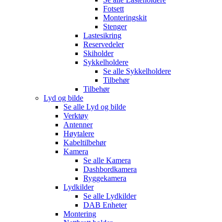
Fotsett
Monteringskit
Stenger
Lastesikring
Reservedeler
Skiholder
Sykkelholdere
Se alle
Sykkelholdere
Tilbehør
Tilbehør
Lyd og bilde
Se alle
Lyd og bilde
Verktøy
Antenner
Høytalere
Kabeltilbehør
Kamera
Se alle
Kamera
Dashbordkamera
Ryggekamera
Lydkilder
Se alle
Lydkilder
DAB Enheter
Montering