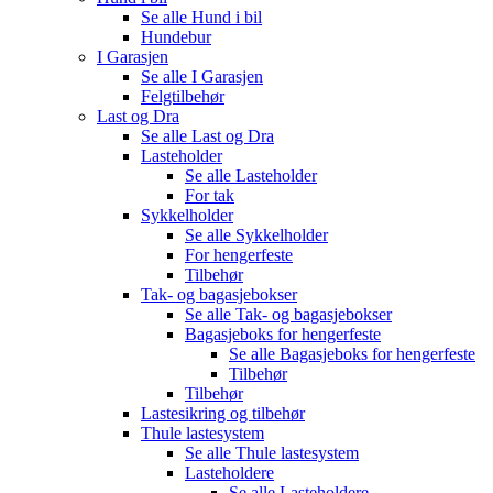
Se alle
Hund i bil
Hundebur
I Garasjen
Se alle
I Garasjen
Felgtilbehør
Last og Dra
Se alle
Last og Dra
Lasteholder
Se alle
Lasteholder
For tak
Sykkelholder
Se alle
Sykkelholder
For hengerfeste
Tilbehør
Tak- og bagasjebokser
Se alle
Tak- og bagasjebokser
Bagasjeboks for hengerfeste
Se alle
Bagasjeboks for hengerfeste
Tilbehør
Tilbehør
Lastesikring og tilbehør
Thule lastesystem
Se alle
Thule lastesystem
Lasteholdere
Se alle
Lasteholdere