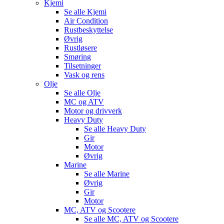
Kjemi
Se alle
Kjemi
Air Condition
Rustbeskyttelse
Øvrig
Rustløsere
Smøring
Tilsetninger
Vask og rens
Olje
Se alle
Olje
MC og ATV
Motor og drivverk
Heavy Duty
Se alle
Heavy Duty
Gir
Motor
Øvrig
Marine
Se alle
Marine
Øvrig
Gir
Motor
MC, ATV og Scootere
Se alle
MC, ATV og Scootere