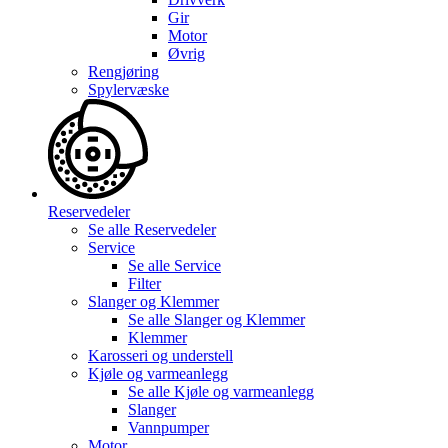
Gir
Motor
Øvrig
Rengjøring
Spylervæske
Reservedeler
Se alle
Reservedeler
Service
Se alle
Service
Filter
Slanger og Klemmer
Se alle
Slanger og Klemmer
Klemmer
Karosseri og understell
Kjøle og varmeanlegg
Se alle
Kjøle og varmeanlegg
Slanger
Vannpumper
Motor