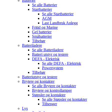
Batterier
Se alle
Batterier
Startbatterier
Se alle
Startbatterier
AGM
Last Landbruk Anlegg
Fritid og Marine
Gel batterier
Småbatterier
Tilbehør
Batteriladere
Se alle
Batteriladere
Batteri utstyr og testere
DEFA - Elektrisk
Se alle
DEFA - Elektrisk
Powersystem
Tilbehør
Batteriutstyr og testere
Brytere og kontakter
Se alle
Brytere og kontakter
Brytere og kontrollamper
Støpsler og kontakter
Se alle
Støpsler og kontakter
Tilhenger
Lys