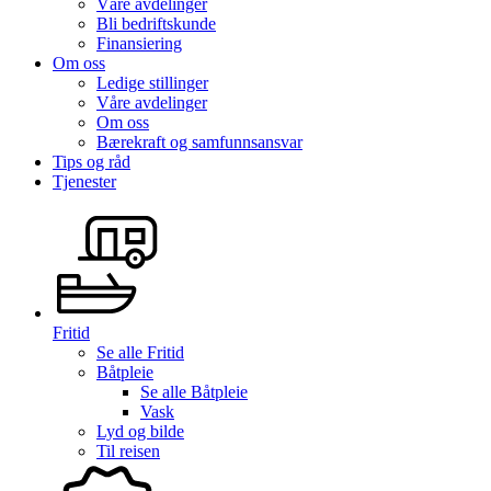
Våre avdelinger
Bli bedriftskunde
Finansiering
Om oss
Ledige stillinger
Våre avdelinger
Om oss
Bærekraft og samfunnsansvar
Tips og råd
Tjenester
Fritid
Se alle
Fritid
Båtpleie
Se alle
Båtpleie
Vask
Lyd og bilde
Til reisen