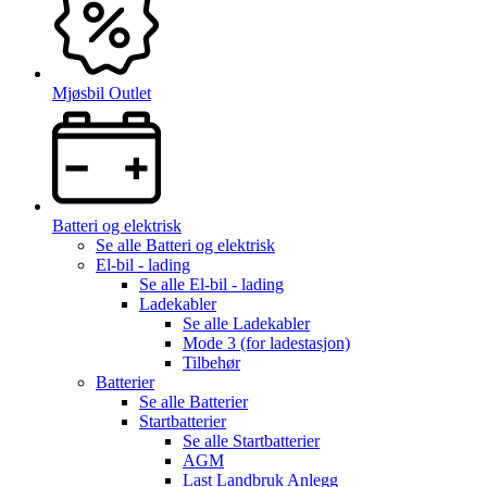
Mjøsbil Outlet
Batteri og elektrisk
Se alle
Batteri og elektrisk
El-bil - lading
Se alle
El-bil - lading
Ladekabler
Se alle
Ladekabler
Mode 3 (for ladestasjon)
Tilbehør
Batterier
Se alle
Batterier
Startbatterier
Se alle
Startbatterier
AGM
Last Landbruk Anlegg