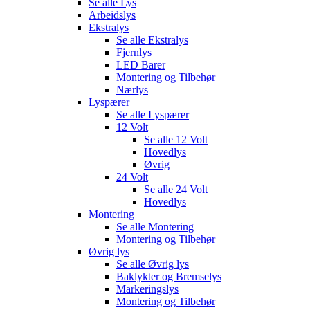
Se alle
Lys
Arbeidslys
Ekstralys
Se alle
Ekstralys
Fjernlys
LED Barer
Montering og Tilbehør
Nærlys
Lyspærer
Se alle
Lyspærer
12 Volt
Se alle
12 Volt
Hovedlys
Øvrig
24 Volt
Se alle
24 Volt
Hovedlys
Montering
Se alle
Montering
Montering og Tilbehør
Øvrig lys
Se alle
Øvrig lys
Baklykter og Bremselys
Markeringslys
Montering og Tilbehør