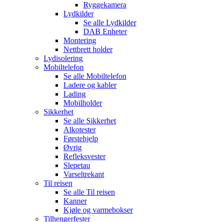
Ryggekamera
Lydkilder
Se alle
Lydkilder
DAB Enheter
Montering
Nettbrett holder
Lydisolering
Mobiltelefon
Se alle
Mobiltelefon
Ladere og kabler
Lading
Mobilholder
Sikkerhet
Se alle
Sikkerhet
Alkotester
Førstehjelp
Øvrig
Refleksvester
Slepetau
Varseltrekant
Til reisen
Se alle
Til reisen
Kanner
Kjøle og varmebokser
Tilhengerfester