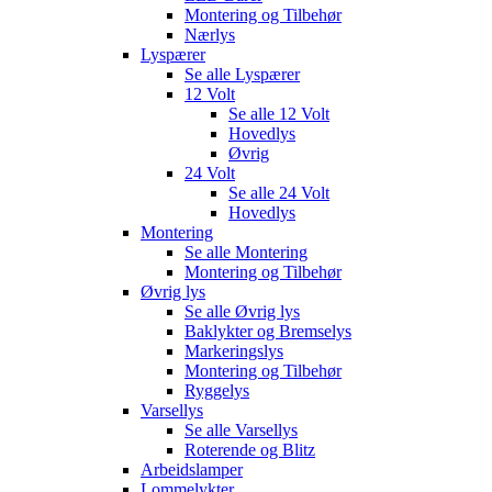
Montering og Tilbehør
Nærlys
Lyspærer
Se alle
Lyspærer
12 Volt
Se alle
12 Volt
Hovedlys
Øvrig
24 Volt
Se alle
24 Volt
Hovedlys
Montering
Se alle
Montering
Montering og Tilbehør
Øvrig lys
Se alle
Øvrig lys
Baklykter og Bremselys
Markeringslys
Montering og Tilbehør
Ryggelys
Varsellys
Se alle
Varsellys
Roterende og Blitz
Arbeidslamper
Lommelykter