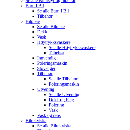
Se alle
Bilutstyr og tilbehør
Barn I Bil
Se alle
Barn I Bil
Tilbehør
Bilpleie
Se alle
Bilpleie
Dekk
Vask
Høytrykksvaskere
Se alle
Høytrykksvaskere
Tilbehør
Innvendig
Poleringsmaskin
Støvsuger
Tilbehør
Se alle
Tilbehør
Poleringsmaskin
Utvendig
Se alle
Utvendig
Dekk og Felg
Polering
Vask
Vask og rens
Bilrekvisita
Se alle
Bilrekvisita