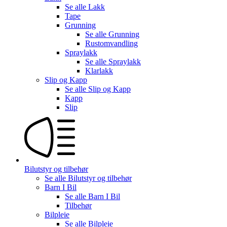
Se alle
Lakk
Tape
Grunning
Se alle
Grunning
Rustomvandling
Spraylakk
Se alle
Spraylakk
Klarlakk
Slip og Kapp
Se alle
Slip og Kapp
Kapp
Slip
Bilutstyr og tilbehør
Se alle
Bilutstyr og tilbehør
Barn I Bil
Se alle
Barn I Bil
Tilbehør
Bilpleie
Se alle
Bilpleie