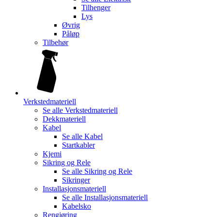
Tilhenger
Lys
Øvrig
Påløp
Tilbehør
Verkstedmateriell
Se alle
Verkstedmateriell
Dekkmateriell
Kabel
Se alle
Kabel
Startkabler
Kjemi
Sikring og Rele
Se alle
Sikring og Rele
Sikringer
Installasjonsmateriell
Se alle
Installasjonsmateriell
Kabelsko
Rengjøring