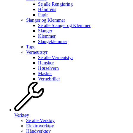
Se alle
Rengjøring
Håndrens
Papir
Slanger og Klemmer
Se alle
Slanger og Klemmer
Slanger
Klemmer
Slangeklemmer
Tape
Verneutstyr
Se alle
Verneutstyr
Hansker
Hørselvern
Masker
Vernebriller
Verktøy
Se alle
Verktøy
Elektroverktøy
Håndverktøy