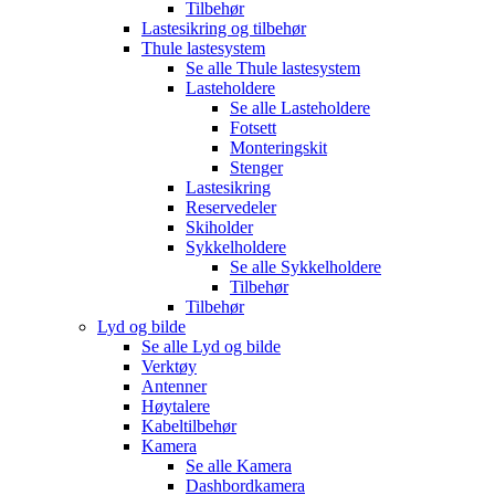
Tilbehør
Lastesikring og tilbehør
Thule lastesystem
Se alle
Thule lastesystem
Lasteholdere
Se alle
Lasteholdere
Fotsett
Monteringskit
Stenger
Lastesikring
Reservedeler
Skiholder
Sykkelholdere
Se alle
Sykkelholdere
Tilbehør
Tilbehør
Lyd og bilde
Se alle
Lyd og bilde
Verktøy
Antenner
Høytalere
Kabeltilbehør
Kamera
Se alle
Kamera
Dashbordkamera