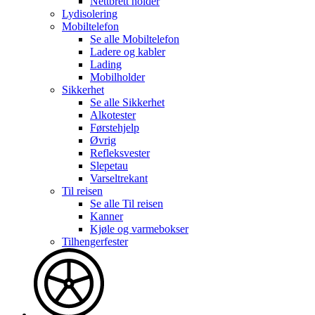
Nettbrett holder
Lydisolering
Mobiltelefon
Se alle
Mobiltelefon
Ladere og kabler
Lading
Mobilholder
Sikkerhet
Se alle
Sikkerhet
Alkotester
Førstehjelp
Øvrig
Refleksvester
Slepetau
Varseltrekant
Til reisen
Se alle
Til reisen
Kanner
Kjøle og varmebokser
Tilhengerfester