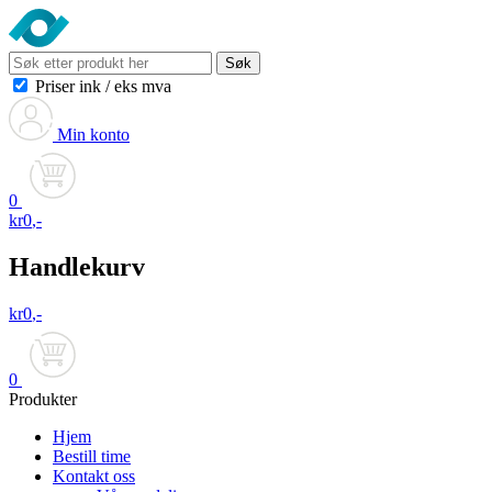
Søk
Priser ink
/
eks mva
Min konto
0
kr
0
,-
Handlekurv
kr
0
,-
0
Produkter
Hjem
Bestill time
Kontakt oss