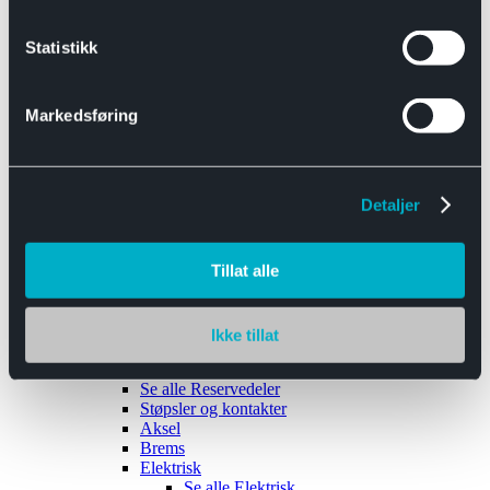
Se alle
Interiør
Sikkerhetsbelte
Statistikk
Tanklokk
Vindusviskere
Markedsføring
Detaljer
Tilhengere
Se alle
Tilhengere
Biltransport
Tillat alle
Maskinhenger
Yrkeshenger
Båthengere
Skaphengere
Ikke tillat
Varehengere
Reservedeler
Se alle
Reservedeler
Støpsler og kontakter
Aksel
Brems
Elektrisk
Se alle
Elektrisk