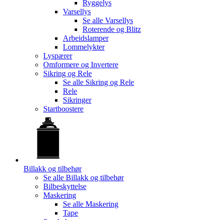
Ryggelys
Varsellys
Se alle
Varsellys
Roterende og Blitz
Arbeidslamper
Lommelykter
Lyspærer
Omformere og Invertere
Sikring og Rele
Se alle
Sikring og Rele
Rele
Sikringer
Startboostere
Billakk og tilbehør
Se alle
Billakk og tilbehør
Bilbeskyttelse
Maskering
Se alle
Maskering
Tape