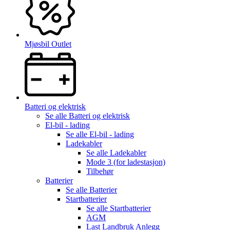
Mjøsbil Outlet
Batteri og elektrisk
Se alle
Batteri og elektrisk
El-bil - lading
Se alle
El-bil - lading
Ladekabler
Se alle
Ladekabler
Mode 3 (for ladestasjon)
Tilbehør
Batterier
Se alle
Batterier
Startbatterier
Se alle
Startbatterier
AGM
Last Landbruk Anlegg