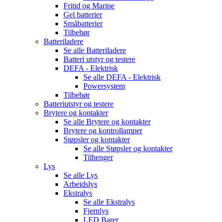
Fritid og Marine
Gel batterier
Småbatterier
Tilbehør
Batteriladere
Se alle
Batteriladere
Batteri utstyr og testere
DEFA - Elektrisk
Se alle
DEFA - Elektrisk
Powersystem
Tilbehør
Batteriutstyr og testere
Brytere og kontakter
Se alle
Brytere og kontakter
Brytere og kontrollamper
Støpsler og kontakter
Se alle
Støpsler og kontakter
Tilhenger
Lys
Se alle
Lys
Arbeidslys
Ekstralys
Se alle
Ekstralys
Fjernlys
LED Barer