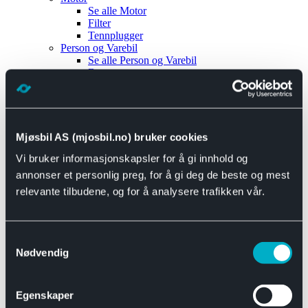
Se alle
Motor
Filter
Tennplugger
Person og Varebil
Se alle
Person og Varebil
Brems
Elektrisk
Bremser
Motor og drivverk
Universal
Se alle
Universal
Mjøsbil AS (mjosbil.no) bruker cookies
Bremsedeler
Vi bruker informasjonskapsler for å gi innhold og
Se alle
Bremsedeler
Bremsenippler
annonser et personlig preg, for å gi deg de beste og mest
Drivline og motor
relevante tilbudene, og for å analysere trafikken vår.
Se alle
Drivline og motor
Bensinpumpe
Eksosanlegg
Se alle
Eksosanlegg
Samtykkevalg
Reparasjonsmateriell
Nødvendig
Eksteriør
Se alle
Eksteriør
Horn og Tuter
Egenskaper
Speil
Interiør