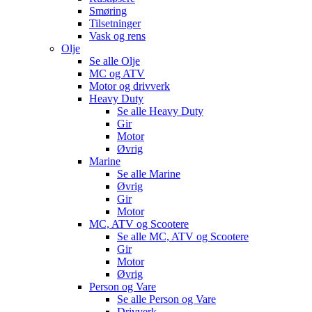
Smøring
Tilsetninger
Vask og rens
Olje
Se alle
Olje
MC og ATV
Motor og drivverk
Heavy Duty
Se alle
Heavy Duty
Gir
Motor
Øvrig
Marine
Se alle
Marine
Øvrig
Gir
Motor
MC, ATV og Scootere
Se alle
MC, ATV og Scootere
Gir
Motor
Øvrig
Person og Vare
Se alle
Person og Vare
Drivverk