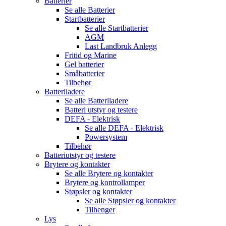
Batterier
Se alle
Batterier
Startbatterier
Se alle
Startbatterier
AGM
Last Landbruk Anlegg
Fritid og Marine
Gel batterier
Småbatterier
Tilbehør
Batteriladere
Se alle
Batteriladere
Batteri utstyr og testere
DEFA - Elektrisk
Se alle
DEFA - Elektrisk
Powersystem
Tilbehør
Batteriutstyr og testere
Brytere og kontakter
Se alle
Brytere og kontakter
Brytere og kontrollamper
Støpsler og kontakter
Se alle
Støpsler og kontakter
Tilhenger
Lys