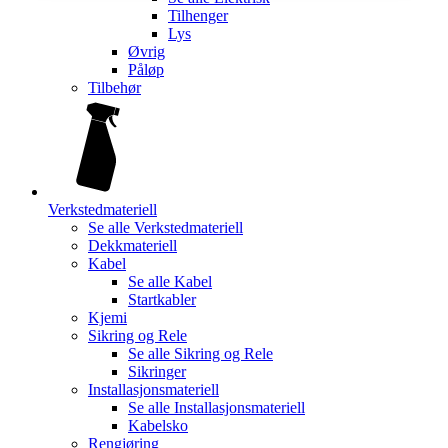
Tilhenger
Lys
Øvrig
Påløp
Tilbehør
Verkstedmateriell
Se alle
Verkstedmateriell
Dekkmateriell
Kabel
Se alle
Kabel
Startkabler
Kjemi
Sikring og Rele
Se alle
Sikring og Rele
Sikringer
Installasjonsmateriell
Se alle
Installasjonsmateriell
Kabelsko
Rengjøring