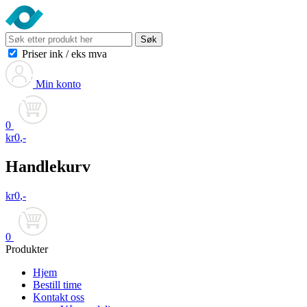
Søk
Priser ink
/
eks mva
Min konto
0
kr
0
,-
Handlekurv
kr
0
,-
0
Produkter
Hjem
Bestill time
Kontakt oss