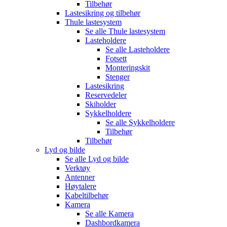
Tilbehør
Lastesikring og tilbehør
Thule lastesystem
Se alle
Thule lastesystem
Lasteholdere
Se alle
Lasteholdere
Fotsett
Monteringskit
Stenger
Lastesikring
Reservedeler
Skiholder
Sykkelholdere
Se alle
Sykkelholdere
Tilbehør
Tilbehør
Lyd og bilde
Se alle
Lyd og bilde
Verktøy
Antenner
Høytalere
Kabeltilbehør
Kamera
Se alle
Kamera
Dashbordkamera