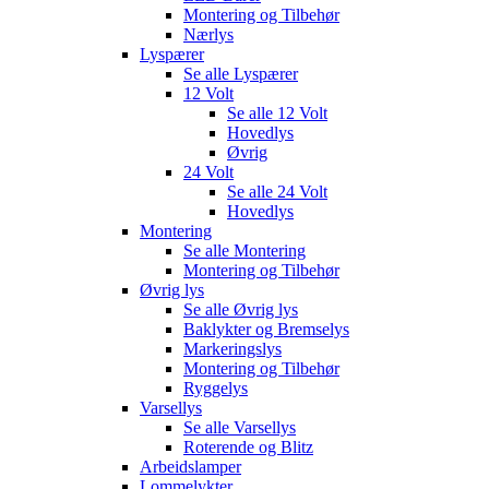
Montering og Tilbehør
Nærlys
Lyspærer
Se alle
Lyspærer
12 Volt
Se alle
12 Volt
Hovedlys
Øvrig
24 Volt
Se alle
24 Volt
Hovedlys
Montering
Se alle
Montering
Montering og Tilbehør
Øvrig lys
Se alle
Øvrig lys
Baklykter og Bremselys
Markeringslys
Montering og Tilbehør
Ryggelys
Varsellys
Se alle
Varsellys
Roterende og Blitz
Arbeidslamper
Lommelykter