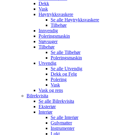
Dekk
Vask
Høytrykksvaskere
Se alle
Høytrykksvaskere
Tilbehør
Innvendig
Poleringsmaskin
Støvsuger
Tilbehør
Se alle
Tilbehør
Poleringsmaskin
Utvendig
Se alle
Utvendig
Dekk og Felg
Polering
Vask
Vask og rens
Bilrekvisita
Se alle
Bilrekvisita
Eksteriør
Interiør
Se alle
Interiør
Gulvmatter
Instrumenter
Lukt