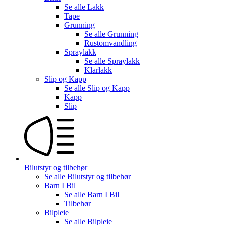
Se alle
Lakk
Tape
Grunning
Se alle
Grunning
Rustomvandling
Spraylakk
Se alle
Spraylakk
Klarlakk
Slip og Kapp
Se alle
Slip og Kapp
Kapp
Slip
Bilutstyr og tilbehør
Se alle
Bilutstyr og tilbehør
Barn I Bil
Se alle
Barn I Bil
Tilbehør
Bilpleie
Se alle
Bilpleie