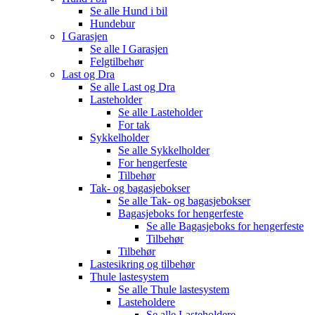
Se alle
Hund i bil
Hundebur
I Garasjen
Se alle
I Garasjen
Felgtilbehør
Last og Dra
Se alle
Last og Dra
Lasteholder
Se alle
Lasteholder
For tak
Sykkelholder
Se alle
Sykkelholder
For hengerfeste
Tilbehør
Tak- og bagasjebokser
Se alle
Tak- og bagasjebokser
Bagasjeboks for hengerfeste
Se alle
Bagasjeboks for hengerfeste
Tilbehør
Tilbehør
Lastesikring og tilbehør
Thule lastesystem
Se alle
Thule lastesystem
Lasteholdere
Se alle
Lasteholdere