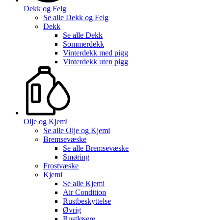
Dekk og Felg
Se alle
Dekk og Felg
Dekk
Se alle
Dekk
Sommerdekk
Vinterdekk med pigg
Vinterdekk uten pigg
Olje og Kjemi
Se alle
Olje og Kjemi
Bremsevæske
Se alle
Bremsevæske
Smøring
Frostvæske
Kjemi
Se alle
Kjemi
Air Condition
Rustbeskyttelse
Øvrig
Rustløsere