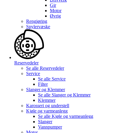
Gir
Motor
Øvrig
Rengjøring
Spylervæske
Reservedeler
Se alle
Reservedeler
Service
Se alle
Service
Filter
Slanger og Klemmer
Se alle
Slanger og Klemmer
Klemmer
Karosseri og understell
Kjøle og varmeanlegg
Se alle
Kjøle og varmeanlegg
Slanger
Vannpumper
Motor