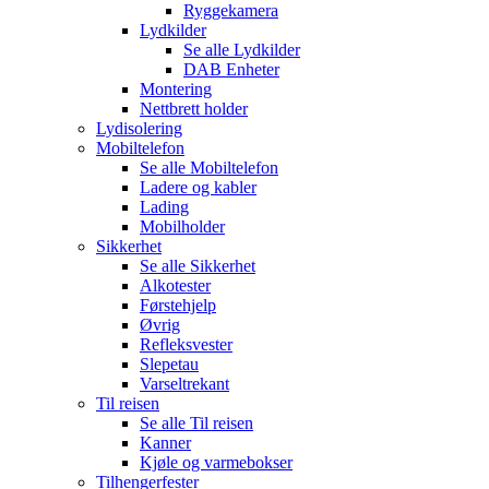
Ryggekamera
Lydkilder
Se alle
Lydkilder
DAB Enheter
Montering
Nettbrett holder
Lydisolering
Mobiltelefon
Se alle
Mobiltelefon
Ladere og kabler
Lading
Mobilholder
Sikkerhet
Se alle
Sikkerhet
Alkotester
Førstehjelp
Øvrig
Refleksvester
Slepetau
Varseltrekant
Til reisen
Se alle
Til reisen
Kanner
Kjøle og varmebokser
Tilhengerfester