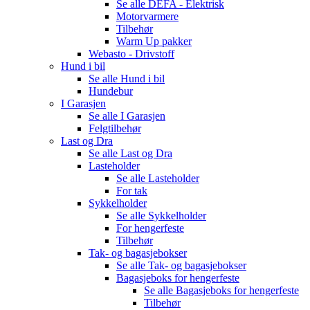
Se alle
DEFA - Elektrisk
Motorvarmere
Tilbehør
Warm Up pakker
Webasto - Drivstoff
Hund i bil
Se alle
Hund i bil
Hundebur
I Garasjen
Se alle
I Garasjen
Felgtilbehør
Last og Dra
Se alle
Last og Dra
Lasteholder
Se alle
Lasteholder
For tak
Sykkelholder
Se alle
Sykkelholder
For hengerfeste
Tilbehør
Tak- og bagasjebokser
Se alle
Tak- og bagasjebokser
Bagasjeboks for hengerfeste
Se alle
Bagasjeboks for hengerfeste
Tilbehør