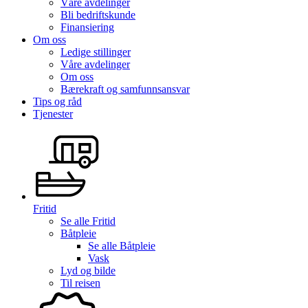
Våre avdelinger
Bli bedriftskunde
Finansiering
Om oss
Ledige stillinger
Våre avdelinger
Om oss
Bærekraft og samfunnsansvar
Tips og råd
Tjenester
Fritid
Se alle
Fritid
Båtpleie
Se alle
Båtpleie
Vask
Lyd og bilde
Til reisen