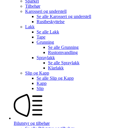
Sparkel
Tilbehør
Karosseri og understell
Se alle
Karosseri og understell
Rustbeskyttelse
Lakk
Se alle
Lakk
Tape
Grunning
Se alle
Grunning
Rustomvandling
Spraylakk
Se alle
Spraylakk
Klarlakk
Slip og Kapp
Se alle
Slip og Kapp
Kapp
Slip
Bilutstyr og tilbehør