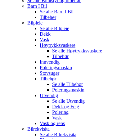
Se alle
Bilutstyr og tilbehør
Barn I Bil
Se alle
Barn I Bil
Tilbehør
Bilpleie
Se alle
Bilpleie
Dekk
Vask
Høytrykksvaskere
Se alle
Høytrykksvaskere
Tilbehør
Innvendig
Poleringsmaskin
Støvsuger
Tilbehør
Se alle
Tilbehør
Poleringsmaskin
Utvendig
Se alle
Utvendig
Dekk og Felg
Polering
Vask
Vask og rens
Bilrekvisita
Se alle
Bilrekvisita