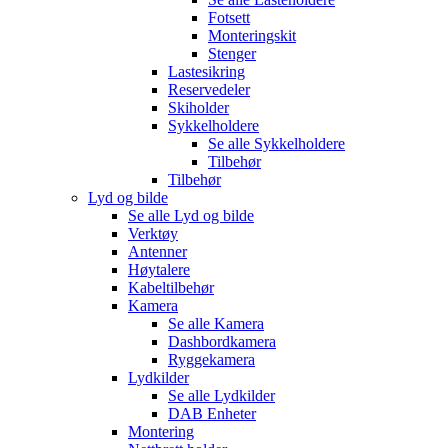
Fotsett
Monteringskit
Stenger
Lastesikring
Reservedeler
Skiholder
Sykkelholdere
Se alle
Sykkelholdere
Tilbehør
Tilbehør
Lyd og bilde
Se alle
Lyd og bilde
Verktøy
Antenner
Høytalere
Kabeltilbehør
Kamera
Se alle
Kamera
Dashbordkamera
Ryggekamera
Lydkilder
Se alle
Lydkilder
DAB Enheter
Montering