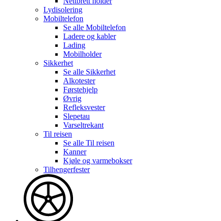
Nettbrett holder
Lydisolering
Mobiltelefon
Se alle
Mobiltelefon
Ladere og kabler
Lading
Mobilholder
Sikkerhet
Se alle
Sikkerhet
Alkotester
Førstehjelp
Øvrig
Refleksvester
Slepetau
Varseltrekant
Til reisen
Se alle
Til reisen
Kanner
Kjøle og varmebokser
Tilhengerfester