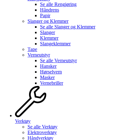
Se alle
Rengjøring
Håndrens
Papir
Slanger og Klemmer
Se alle
Slanger og Klemmer
Slanger
Klemmer
Slangeklemmer
Tape
Verneutstyr
Se alle
Verneutstyr
Hansker
Hørselvern
Masker
Vernebriller
Verktøy
Se alle
Verktøy
Elektroverktøy
Håndverktøy