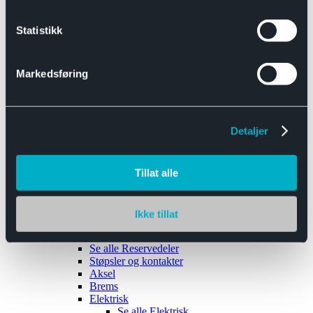
Se alle
Interiør
Sikkerhetsbelte
Statistikk
Tanklokk
Vindusviskere
Markedsføring
Detaljer
Tilhengere
Se alle
Tilhengere
Biltransport
Tillat alle
Maskinhenger
Yrkeshenger
Båthengere
Skaphengere
Ikke tillat
Varehengere
Reservedeler
Se alle
Reservedeler
Støpsler og kontakter
Aksel
Brems
Elektrisk
Se alle
Elektrisk