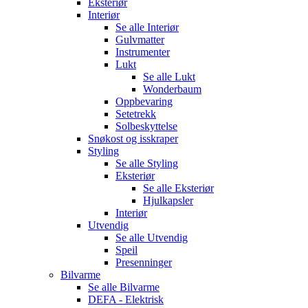
Eksteriør
Interiør
Se alle
Interiør
Gulvmatter
Instrumenter
Lukt
Se alle
Lukt
Wonderbaum
Oppbevaring
Setetrekk
Solbeskyttelse
Snøkost og isskraper
Styling
Se alle
Styling
Eksteriør
Se alle
Eksteriør
Hjulkapsler
Interiør
Utvendig
Se alle
Utvendig
Speil
Presenninger
Bilvarme
Se alle
Bilvarme
DEFA - Elektrisk