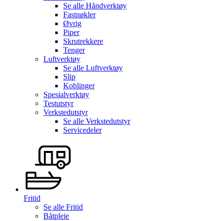
Se alle
Håndverktøy
Fastnøkler
Øvrig
Piper
Skrutrekkere
Tenger
Luftverktøy
Se alle
Luftverktøy
Slip
Koblinger
Spesialverktøy
Testutstyr
Verkstedutstyr
Se alle
Verkstedutstyr
Servicedeler
Fritid
Se alle
Fritid
Båtpleie