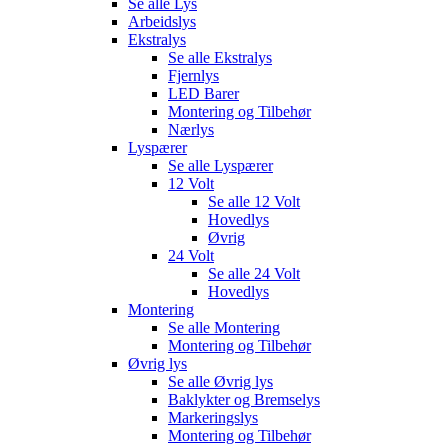
Se alle
Lys
Arbeidslys
Ekstralys
Se alle
Ekstralys
Fjernlys
LED Barer
Montering og Tilbehør
Nærlys
Lyspærer
Se alle
Lyspærer
12 Volt
Se alle
12 Volt
Hovedlys
Øvrig
24 Volt
Se alle
24 Volt
Hovedlys
Montering
Se alle
Montering
Montering og Tilbehør
Øvrig lys
Se alle
Øvrig lys
Baklykter og Bremselys
Markeringslys
Montering og Tilbehør