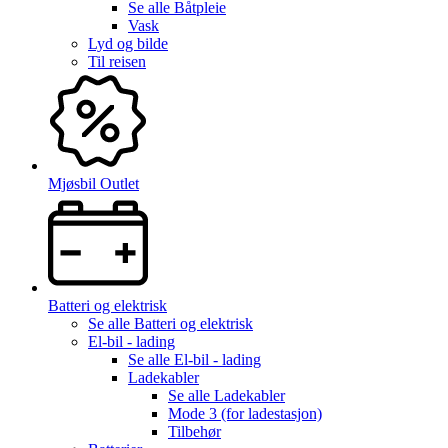
Se alle
Båtpleie
Vask
Lyd og bilde
Til reisen
Mjøsbil Outlet
Batteri og elektrisk
Se alle
Batteri og elektrisk
El-bil - lading
Se alle
El-bil - lading
Ladekabler
Se alle
Ladekabler
Mode 3 (for ladestasjon)
Tilbehør