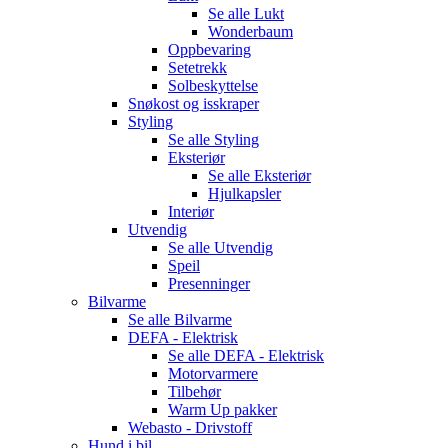
Se alle
Lukt
Wonderbaum
Oppbevaring
Setetrekk
Solbeskyttelse
Snøkost og isskraper
Styling
Se alle
Styling
Eksteriør
Se alle
Eksteriør
Hjulkapsler
Interiør
Utvendig
Se alle
Utvendig
Speil
Presenninger
Bilvarme
Se alle
Bilvarme
DEFA - Elektrisk
Se alle
DEFA - Elektrisk
Motorvarmere
Tilbehør
Warm Up pakker
Webasto - Drivstoff
Hund i bil