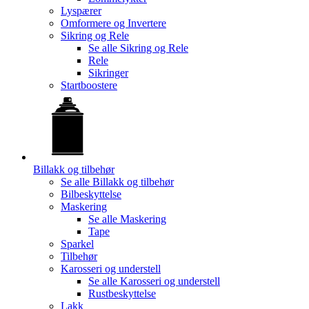
Lyspærer
Omformere og Invertere
Sikring og Rele
Se alle
Sikring og Rele
Rele
Sikringer
Startboostere
Billakk og tilbehør
Se alle
Billakk og tilbehør
Bilbeskyttelse
Maskering
Se alle
Maskering
Tape
Sparkel
Tilbehør
Karosseri og understell
Se alle
Karosseri og understell
Rustbeskyttelse
Lakk