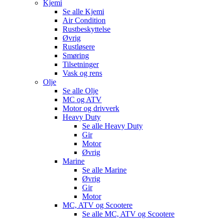
Kjemi
Se alle
Kjemi
Air Condition
Rustbeskyttelse
Øvrig
Rustløsere
Smøring
Tilsetninger
Vask og rens
Olje
Se alle
Olje
MC og ATV
Motor og drivverk
Heavy Duty
Se alle
Heavy Duty
Gir
Motor
Øvrig
Marine
Se alle
Marine
Øvrig
Gir
Motor
MC, ATV og Scootere
Se alle
MC, ATV og Scootere