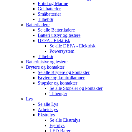
Fritid og Marine
Gel batterier
Småbatterier
Tilbehør
Batteriladere
Se alle
Batteriladere
Batteri utstyr og testere
DEFA - Elektrisk
Se alle
DEFA - Elektrisk
Powersystem
Tilbehør
Batteriutstyr og testere
Brytere og kontakter
Se alle
Brytere og kontakter
Brytere og kontrollamper
Støpsler og kontakter
Se alle
Støpsler og kontakter
Tilhenger
Lys
Se alle
Lys
Arbeidslys
Ekstralys
Se alle
Ekstralys
Fjernlys
LED Barer