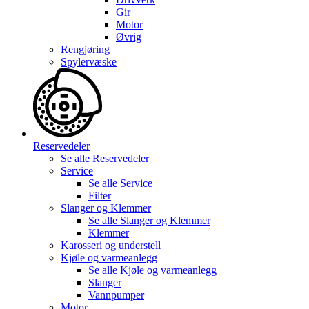
Gir
Motor
Øvrig
Rengjøring
Spylervæske
Reservedeler
Se alle
Reservedeler
Service
Se alle
Service
Filter
Slanger og Klemmer
Se alle
Slanger og Klemmer
Klemmer
Karosseri og understell
Kjøle og varmeanlegg
Se alle
Kjøle og varmeanlegg
Slanger
Vannpumper
Motor