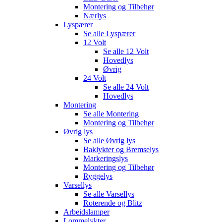
Montering og Tilbehør
Nærlys
Lyspærer
Se alle
Lyspærer
12 Volt
Se alle
12 Volt
Hovedlys
Øvrig
24 Volt
Se alle
24 Volt
Hovedlys
Montering
Se alle
Montering
Montering og Tilbehør
Øvrig lys
Se alle
Øvrig lys
Baklykter og Bremselys
Markeringslys
Montering og Tilbehør
Ryggelys
Varsellys
Se alle
Varsellys
Roterende og Blitz
Arbeidslamper
Lommelykter