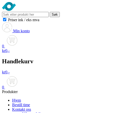
Søk
Priser ink
/
eks mva
Min konto
0
kr
0
,-
Handlekurv
kr
0
,-
0
Produkter
Hjem
Bestill time
Kontakt oss