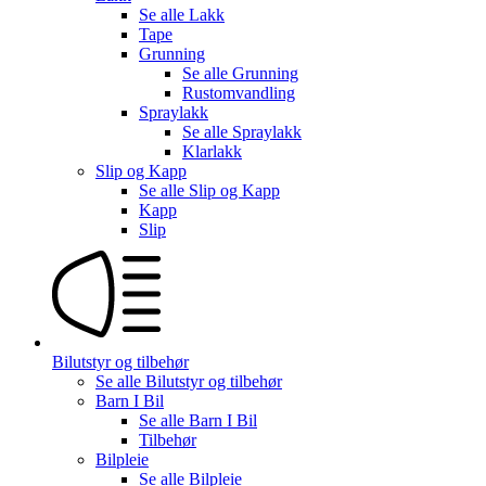
Se alle
Lakk
Tape
Grunning
Se alle
Grunning
Rustomvandling
Spraylakk
Se alle
Spraylakk
Klarlakk
Slip og Kapp
Se alle
Slip og Kapp
Kapp
Slip
Bilutstyr og tilbehør
Se alle
Bilutstyr og tilbehør
Barn I Bil
Se alle
Barn I Bil
Tilbehør
Bilpleie
Se alle
Bilpleie