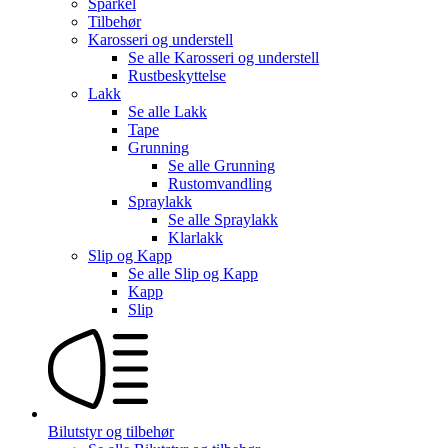
Sparkel
Tilbehør
Karosseri og understell
Se alle
Karosseri og understell
Rustbeskyttelse
Lakk
Se alle
Lakk
Tape
Grunning
Se alle
Grunning
Rustomvandling
Spraylakk
Se alle
Spraylakk
Klarlakk
Slip og Kapp
Se alle
Slip og Kapp
Kapp
Slip
Bilutstyr og tilbehør