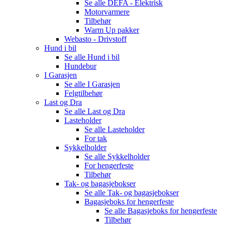
Se alle
DEFA - Elektrisk
Motorvarmere
Tilbehør
Warm Up pakker
Webasto - Drivstoff
Hund i bil
Se alle
Hund i bil
Hundebur
I Garasjen
Se alle
I Garasjen
Felgtilbehør
Last og Dra
Se alle
Last og Dra
Lasteholder
Se alle
Lasteholder
For tak
Sykkelholder
Se alle
Sykkelholder
For hengerfeste
Tilbehør
Tak- og bagasjebokser
Se alle
Tak- og bagasjebokser
Bagasjeboks for hengerfeste
Se alle
Bagasjeboks for hengerfeste
Tilbehør