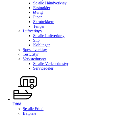
Se alle
Håndverktøy
Fastnøkler
Øvrig
Piper
Skrutrekkere
Tenger
Luftverktøy
Se alle
Luftverktøy
Slip
Koblinger
Spesialverktøy
Testutstyr
Verkstedutstyr
Se alle
Verkstedutstyr
Servicedeler
Fritid
Se alle
Fritid
Båtpleie