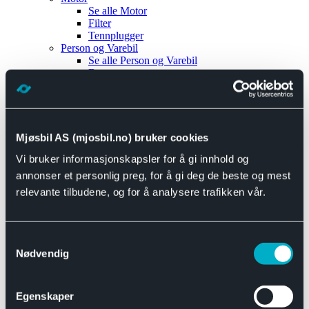
Se alle
Motor
Filter
Tennplugger
Person og Varebil
Se alle
Person og Varebil
Brems
Elektrisk
Bremser
Motor og drivverk
Universal
Se alle
Universal
Mjøsbil AS (mjosbil.no) bruker cookies
Bremsedeler
Vi bruker informasjonskapsler for å gi innhold og
Se alle
Bremsedeler
Bremsenippler
annonser et personlig preg, for å gi deg de beste og mest
Drivline og motor
relevante tilbudene, og for å analysere trafikken vår.
Se alle
Drivline og motor
Bensinpumpe
Eksosanlegg
Se alle
Eksosanlegg
Samtykkevalg
Reparasjonsmateriell
Nødvendig
Eksteriør
Se alle
Eksteriør
Horn og Tuter
Egenskaper
Speil
Interiør