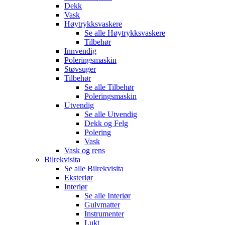
Dekk
Vask
Høytrykksvaskere
Se alle
Høytrykksvaskere
Tilbehør
Innvendig
Poleringsmaskin
Støvsuger
Tilbehør
Se alle
Tilbehør
Poleringsmaskin
Utvendig
Se alle
Utvendig
Dekk og Felg
Polering
Vask
Vask og rens
Bilrekvisita
Se alle
Bilrekvisita
Eksteriør
Interiør
Se alle
Interiør
Gulvmatter
Instrumenter
Lukt