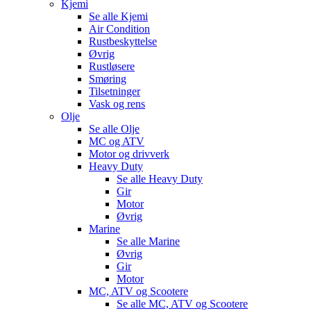
Kjemi
Se alle
Kjemi
Air Condition
Rustbeskyttelse
Øvrig
Rustløsere
Smøring
Tilsetninger
Vask og rens
Olje
Se alle
Olje
MC og ATV
Motor og drivverk
Heavy Duty
Se alle
Heavy Duty
Gir
Motor
Øvrig
Marine
Se alle
Marine
Øvrig
Gir
Motor
MC, ATV og Scootere
Se alle
MC, ATV og Scootere