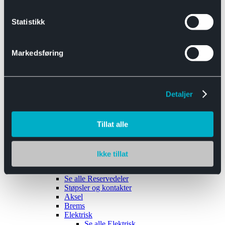
Se alle
Interiør
Sikkerhetsbelte
Statistikk
Tanklokk
Vindusviskere
Markedsføring
Detaljer
Tilhengere
Se alle
Tilhengere
Biltransport
Tillat alle
Maskinhenger
Yrkeshenger
Båthengere
Skaphengere
Ikke tillat
Varehengere
Reservedeler
Se alle
Reservedeler
Støpsler og kontakter
Aksel
Brems
Elektrisk
Se alle
Elektrisk