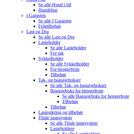
Se alle
Hund i bil
Hundebur
I Garasjen
Se alle
I Garasjen
Felgtilbehør
Last og Dra
Se alle
Last og Dra
Lasteholder
Se alle
Lasteholder
For tak
Sykkelholder
Se alle
Sykkelholder
For hengerfeste
Tilbehør
Tak- og bagasjebokser
Se alle
Tak- og bagasjebokser
Bagasjeboks for hengerfeste
Se alle
Bagasjeboks for hengerfeste
Tilbehør
Tilbehør
Lastesikring og tilbehør
Thule lastesystem
Se alle
Thule lastesystem
Lasteholdere
Se alle
Lasteholdere