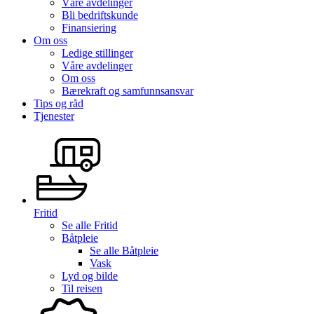
Våre avdelinger
Bli bedriftskunde
Finansiering
Om oss
Ledige stillinger
Våre avdelinger
Om oss
Bærekraft og samfunnsansvar
Tips og råd
Tjenester
Fritid
Se alle
Fritid
Båtpleie
Se alle
Båtpleie
Vask
Lyd og bilde
Til reisen