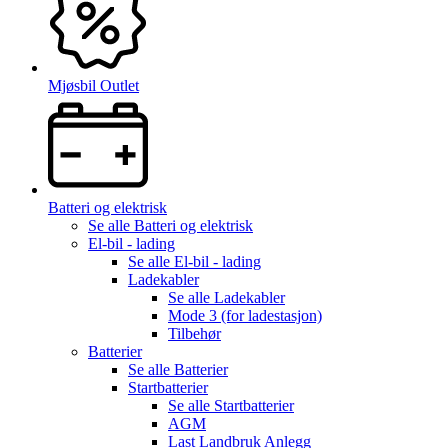
Mjøsbil Outlet
Batteri og elektrisk
Se alle
Batteri og elektrisk
El-bil - lading
Se alle
El-bil - lading
Ladekabler
Se alle
Ladekabler
Mode 3 (for ladestasjon)
Tilbehør
Batterier
Se alle
Batterier
Startbatterier
Se alle
Startbatterier
AGM
Last Landbruk Anlegg