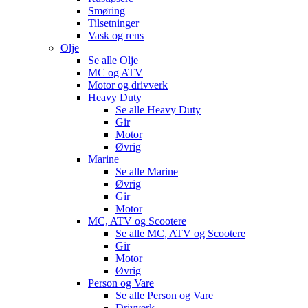
Smøring
Tilsetninger
Vask og rens
Olje
Se alle
Olje
MC og ATV
Motor og drivverk
Heavy Duty
Se alle
Heavy Duty
Gir
Motor
Øvrig
Marine
Se alle
Marine
Øvrig
Gir
Motor
MC, ATV og Scootere
Se alle
MC, ATV og Scootere
Gir
Motor
Øvrig
Person og Vare
Se alle
Person og Vare
Drivverk