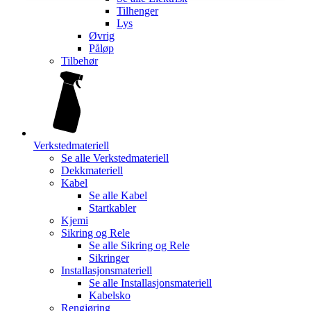
Tilhenger
Lys
Øvrig
Påløp
Tilbehør
Verkstedmateriell
Se alle
Verkstedmateriell
Dekkmateriell
Kabel
Se alle
Kabel
Startkabler
Kjemi
Sikring og Rele
Se alle
Sikring og Rele
Sikringer
Installasjonsmateriell
Se alle
Installasjonsmateriell
Kabelsko
Rengjøring