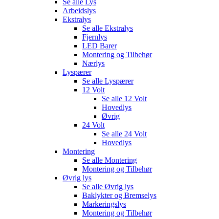
Se alle
Lys
Arbeidslys
Ekstralys
Se alle
Ekstralys
Fjernlys
LED Barer
Montering og Tilbehør
Nærlys
Lyspærer
Se alle
Lyspærer
12 Volt
Se alle
12 Volt
Hovedlys
Øvrig
24 Volt
Se alle
24 Volt
Hovedlys
Montering
Se alle
Montering
Montering og Tilbehør
Øvrig lys
Se alle
Øvrig lys
Baklykter og Bremselys
Markeringslys
Montering og Tilbehør