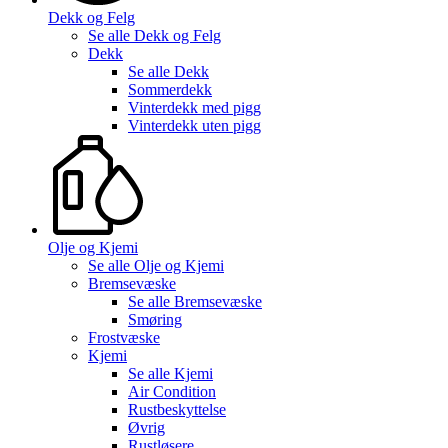
Dekk og Felg
Se alle
Dekk og Felg
Dekk
Se alle
Dekk
Sommerdekk
Vinterdekk med pigg
Vinterdekk uten pigg
Olje og Kjemi
Se alle
Olje og Kjemi
Bremsevæske
Se alle
Bremsevæske
Smøring
Frostvæske
Kjemi
Se alle
Kjemi
Air Condition
Rustbeskyttelse
Øvrig
Rustløsere