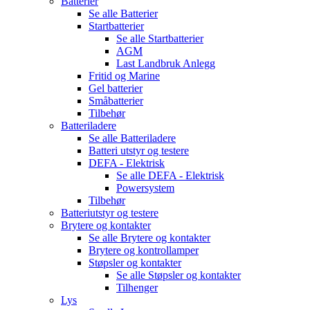
Batterier
Se alle
Batterier
Startbatterier
Se alle
Startbatterier
AGM
Last Landbruk Anlegg
Fritid og Marine
Gel batterier
Småbatterier
Tilbehør
Batteriladere
Se alle
Batteriladere
Batteri utstyr og testere
DEFA - Elektrisk
Se alle
DEFA - Elektrisk
Powersystem
Tilbehør
Batteriutstyr og testere
Brytere og kontakter
Se alle
Brytere og kontakter
Brytere og kontrollamper
Støpsler og kontakter
Se alle
Støpsler og kontakter
Tilhenger
Lys