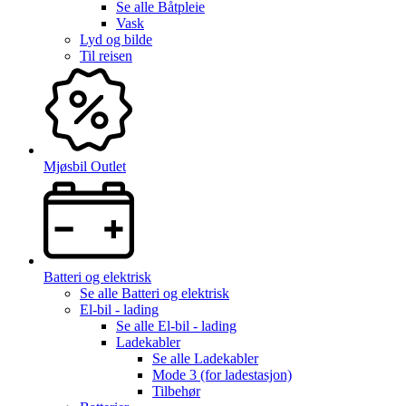
Se alle
Båtpleie
Vask
Lyd og bilde
Til reisen
Mjøsbil Outlet
Batteri og elektrisk
Se alle
Batteri og elektrisk
El-bil - lading
Se alle
El-bil - lading
Ladekabler
Se alle
Ladekabler
Mode 3 (for ladestasjon)
Tilbehør