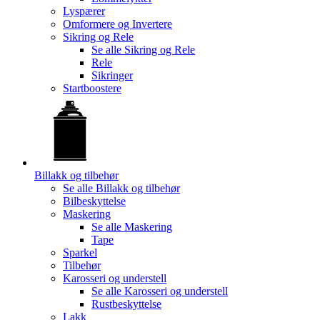
Lyspærer
Omformere og Invertere
Sikring og Rele
Se alle
Sikring og Rele
Rele
Sikringer
Startboostere
Billakk og tilbehør
Se alle
Billakk og tilbehør
Bilbeskyttelse
Maskering
Se alle
Maskering
Tape
Sparkel
Tilbehør
Karosseri og understell
Se alle
Karosseri og understell
Rustbeskyttelse
Lakk