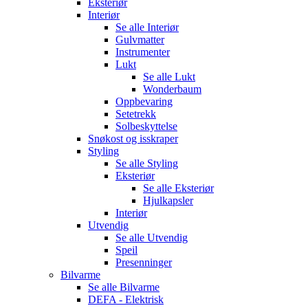
Eksteriør
Interiør
Se alle
Interiør
Gulvmatter
Instrumenter
Lukt
Se alle
Lukt
Wonderbaum
Oppbevaring
Setetrekk
Solbeskyttelse
Snøkost og isskraper
Styling
Se alle
Styling
Eksteriør
Se alle
Eksteriør
Hjulkapsler
Interiør
Utvendig
Se alle
Utvendig
Speil
Presenninger
Bilvarme
Se alle
Bilvarme
DEFA - Elektrisk