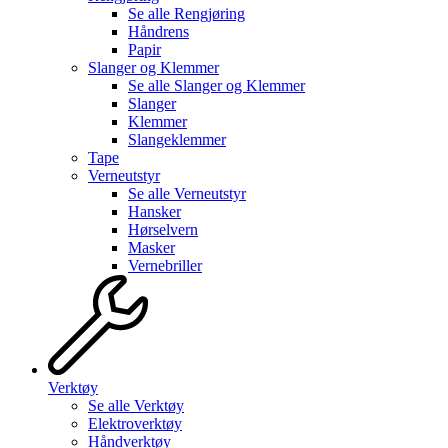
Se alle
Rengjøring
Håndrens
Papir
Slanger og Klemmer
Se alle
Slanger og Klemmer
Slanger
Klemmer
Slangeklemmer
Tape
Verneutstyr
Se alle
Verneutstyr
Hansker
Hørselvern
Masker
Vernebriller
Verktøy
Se alle
Verktøy
Elektroverktøy
Håndverktøy