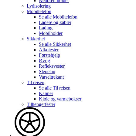
Nettbrett holder
Lydisolering
Mobiltelefon
Se alle
Mobiltelefon
Ladere og kabler
Lading
Mobilholder
Sikkerhet
Se alle
Sikkerhet
Alkotester
Førstehjelp
Øvrig
Refleksvester
Slepetau
Varseltrekant
Til reisen
Se alle
Til reisen
Kanner
Kjøle og varmebokser
Tilhengerfester