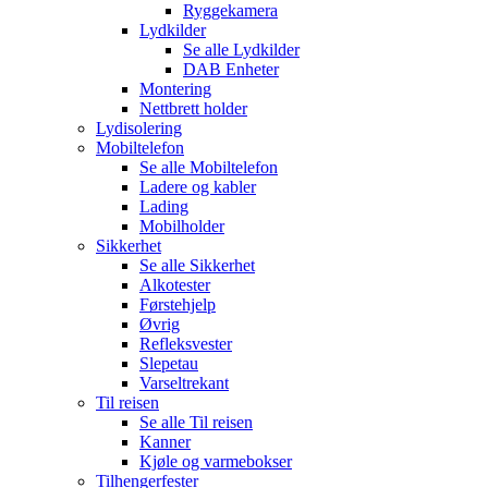
Ryggekamera
Lydkilder
Se alle
Lydkilder
DAB Enheter
Montering
Nettbrett holder
Lydisolering
Mobiltelefon
Se alle
Mobiltelefon
Ladere og kabler
Lading
Mobilholder
Sikkerhet
Se alle
Sikkerhet
Alkotester
Førstehjelp
Øvrig
Refleksvester
Slepetau
Varseltrekant
Til reisen
Se alle
Til reisen
Kanner
Kjøle og varmebokser
Tilhengerfester