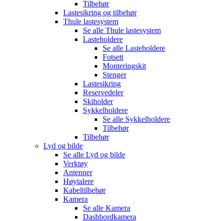
Tilbehør
Lastesikring og tilbehør
Thule lastesystem
Se alle
Thule lastesystem
Lasteholdere
Se alle
Lasteholdere
Fotsett
Monteringskit
Stenger
Lastesikring
Reservedeler
Skiholder
Sykkelholdere
Se alle
Sykkelholdere
Tilbehør
Tilbehør
Lyd og bilde
Se alle
Lyd og bilde
Verktøy
Antenner
Høytalere
Kabeltilbehør
Kamera
Se alle
Kamera
Dashbordkamera