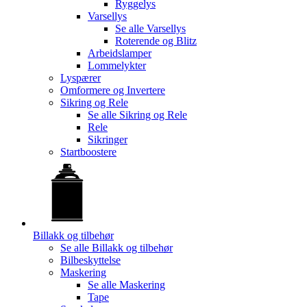
Ryggelys
Varsellys
Se alle
Varsellys
Roterende og Blitz
Arbeidslamper
Lommelykter
Lyspærer
Omformere og Invertere
Sikring og Rele
Se alle
Sikring og Rele
Rele
Sikringer
Startboostere
Billakk og tilbehør
Se alle
Billakk og tilbehør
Bilbeskyttelse
Maskering
Se alle
Maskering
Tape