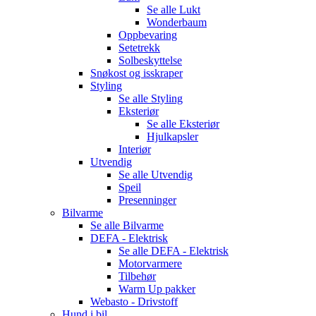
Se alle
Lukt
Wonderbaum
Oppbevaring
Setetrekk
Solbeskyttelse
Snøkost og isskraper
Styling
Se alle
Styling
Eksteriør
Se alle
Eksteriør
Hjulkapsler
Interiør
Utvendig
Se alle
Utvendig
Speil
Presenninger
Bilvarme
Se alle
Bilvarme
DEFA - Elektrisk
Se alle
DEFA - Elektrisk
Motorvarmere
Tilbehør
Warm Up pakker
Webasto - Drivstoff
Hund i bil