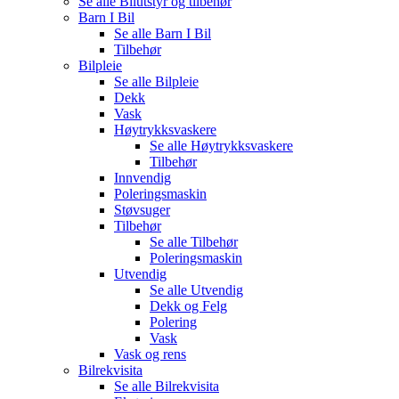
Se alle
Bilutstyr og tilbehør
Barn I Bil
Se alle
Barn I Bil
Tilbehør
Bilpleie
Se alle
Bilpleie
Dekk
Vask
Høytrykksvaskere
Se alle
Høytrykksvaskere
Tilbehør
Innvendig
Poleringsmaskin
Støvsuger
Tilbehør
Se alle
Tilbehør
Poleringsmaskin
Utvendig
Se alle
Utvendig
Dekk og Felg
Polering
Vask
Vask og rens
Bilrekvisita
Se alle
Bilrekvisita