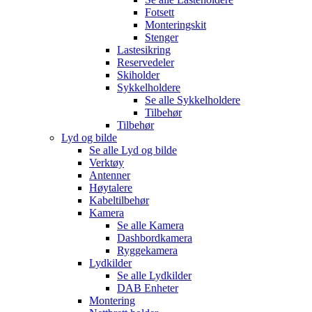
Fotsett
Monteringskit
Stenger
Lastesikring
Reservedeler
Skiholder
Sykkelholdere
Se alle
Sykkelholdere
Tilbehør
Tilbehør
Lyd og bilde
Se alle
Lyd og bilde
Verktøy
Antenner
Høytalere
Kabeltilbehør
Kamera
Se alle
Kamera
Dashbordkamera
Ryggekamera
Lydkilder
Se alle
Lydkilder
DAB Enheter
Montering