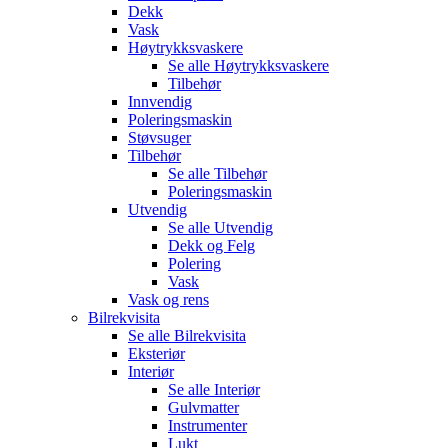
Dekk
Vask
Høytrykksvaskere
Se alle
Høytrykksvaskere
Tilbehør
Innvendig
Poleringsmaskin
Støvsuger
Tilbehør
Se alle
Tilbehør
Poleringsmaskin
Utvendig
Se alle
Utvendig
Dekk og Felg
Polering
Vask
Vask og rens
Bilrekvisita
Se alle
Bilrekvisita
Eksteriør
Interiør
Se alle
Interiør
Gulvmatter
Instrumenter
Lukt