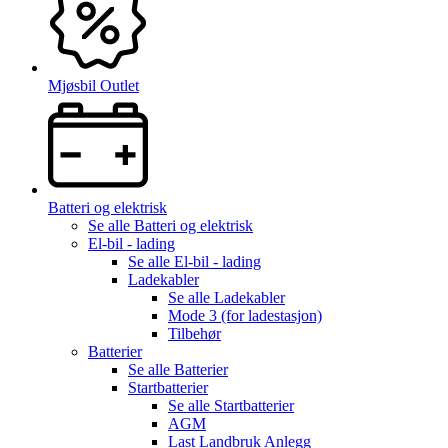
Mjøsbil Outlet
Batteri og elektrisk
Se alle
Batteri og elektrisk
El-bil - lading
Se alle
El-bil - lading
Ladekabler
Se alle
Ladekabler
Mode 3 (for ladestasjon)
Tilbehør
Batterier
Se alle
Batterier
Startbatterier
Se alle
Startbatterier
AGM
Last Landbruk Anlegg