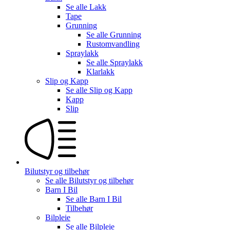
Se alle
Lakk
Tape
Grunning
Se alle
Grunning
Rustomvandling
Spraylakk
Se alle
Spraylakk
Klarlakk
Slip og Kapp
Se alle
Slip og Kapp
Kapp
Slip
Bilutstyr og tilbehør
Se alle
Bilutstyr og tilbehør
Barn I Bil
Se alle
Barn I Bil
Tilbehør
Bilpleie
Se alle
Bilpleie