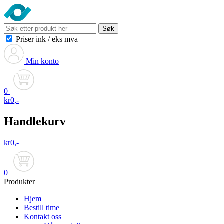
Søk
Priser ink
/
eks mva
Min konto
0
kr
0
,-
Handlekurv
kr
0
,-
0
Produkter
Hjem
Bestill time
Kontakt oss