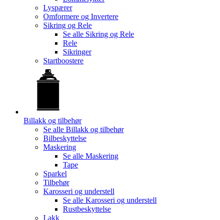
Lyspærer
Omformere og Invertere
Sikring og Rele
Se alle
Sikring og Rele
Rele
Sikringer
Startboostere
Billakk og tilbehør
Se alle
Billakk og tilbehør
Bilbeskyttelse
Maskering
Se alle
Maskering
Tape
Sparkel
Tilbehør
Karosseri og understell
Se alle
Karosseri og understell
Rustbeskyttelse
Lakk