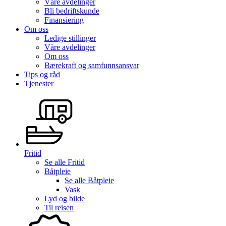
Våre avdelinger
Bli bedriftskunde
Finansiering
Om oss
Ledige stillinger
Våre avdelinger
Om oss
Bærekraft og samfunnsansvar
Tips og råd
Tjenester
Fritid
Se alle
Fritid
Båtpleie
Se alle
Båtpleie
Vask
Lyd og bilde
Til reisen