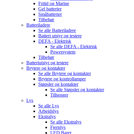
Fritid og Marine
Gel batterier
Småbatterier
Tilbehør
Batteriladere
Se alle
Batteriladere
Batteri utstyr og testere
DEFA - Elektrisk
Se alle
DEFA - Elektrisk
Powersystem
Tilbehør
Batteriutstyr og testere
Brytere og kontakter
Se alle
Brytere og kontakter
Brytere og kontrollamper
Støpsler og kontakter
Se alle
Støpsler og kontakter
Tilhenger
Lys
Se alle
Lys
Arbeidslys
Ekstralys
Se alle
Ekstralys
Fjernlys
LED Barer