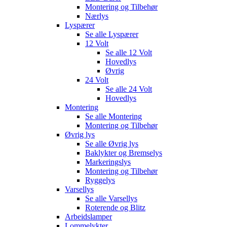
Montering og Tilbehør
Nærlys
Lyspærer
Se alle
Lyspærer
12 Volt
Se alle
12 Volt
Hovedlys
Øvrig
24 Volt
Se alle
24 Volt
Hovedlys
Montering
Se alle
Montering
Montering og Tilbehør
Øvrig lys
Se alle
Øvrig lys
Baklykter og Bremselys
Markeringslys
Montering og Tilbehør
Ryggelys
Varsellys
Se alle
Varsellys
Roterende og Blitz
Arbeidslamper
Lommelykter