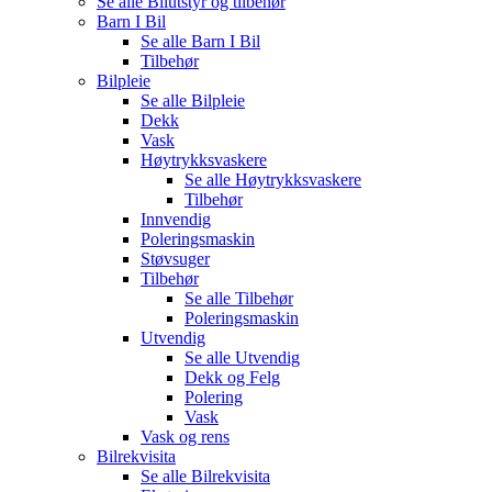
Se alle
Bilutstyr og tilbehør
Barn I Bil
Se alle
Barn I Bil
Tilbehør
Bilpleie
Se alle
Bilpleie
Dekk
Vask
Høytrykksvaskere
Se alle
Høytrykksvaskere
Tilbehør
Innvendig
Poleringsmaskin
Støvsuger
Tilbehør
Se alle
Tilbehør
Poleringsmaskin
Utvendig
Se alle
Utvendig
Dekk og Felg
Polering
Vask
Vask og rens
Bilrekvisita
Se alle
Bilrekvisita