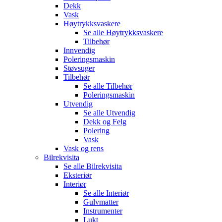
Dekk
Vask
Høytrykksvaskere
Se alle
Høytrykksvaskere
Tilbehør
Innvendig
Poleringsmaskin
Støvsuger
Tilbehør
Se alle
Tilbehør
Poleringsmaskin
Utvendig
Se alle
Utvendig
Dekk og Felg
Polering
Vask
Vask og rens
Bilrekvisita
Se alle
Bilrekvisita
Eksteriør
Interiør
Se alle
Interiør
Gulvmatter
Instrumenter
Lukt