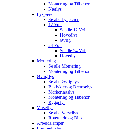
Montering og Tilbehør
Nærlys
Lyspærer
Se alle
Lyspærer
12 Volt
Se alle
12 Volt
Hovedlys
Øvrig
24 Volt
Se alle
24 Volt
Hovedlys
Montering
Se alle
Montering
Montering og Tilbehør
Øvrig lys
Se alle
Øvrig lys
Baklykter og Bremselys
Markeringslys
Montering og Tilbehør
Ryggelys
Varsellys
Se alle
Varsellys
Roterende og Blitz
Arbeidslamper
Lommelykter