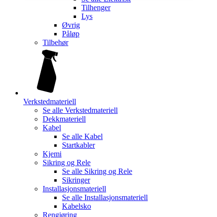
Tilhenger
Lys
Øvrig
Påløp
Tilbehør
Verkstedmateriell
Se alle
Verkstedmateriell
Dekkmateriell
Kabel
Se alle
Kabel
Startkabler
Kjemi
Sikring og Rele
Se alle
Sikring og Rele
Sikringer
Installasjonsmateriell
Se alle
Installasjonsmateriell
Kabelsko
Rengjøring