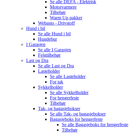
Se alle
DEFA - Elektrisk
Motorvarmere
Tilbehør
Warm Up pakker
Webasto - Drivstoff
Hund i bil
Se alle
Hund i bil
Hundebur
I Garasjen
Se alle
I Garasjen
Felgtilbehør
Last og Dra
Se alle
Last og Dra
Lasteholder
Se alle
Lasteholder
For tak
Sykkelholder
Se alle
Sykkelholder
For hengerfeste
Tilbehør
Tak- og bagasjebokser
Se alle
Tak- og bagasjebokser
Bagasjeboks for hengerfeste
Se alle
Bagasjeboks for hengerfeste
Tilbehør