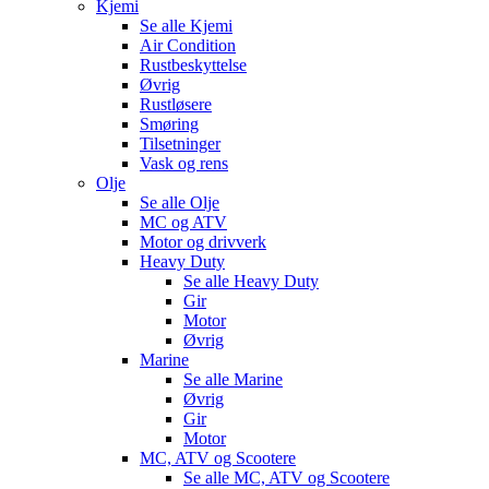
Kjemi
Se alle
Kjemi
Air Condition
Rustbeskyttelse
Øvrig
Rustløsere
Smøring
Tilsetninger
Vask og rens
Olje
Se alle
Olje
MC og ATV
Motor og drivverk
Heavy Duty
Se alle
Heavy Duty
Gir
Motor
Øvrig
Marine
Se alle
Marine
Øvrig
Gir
Motor
MC, ATV og Scootere
Se alle
MC, ATV og Scootere