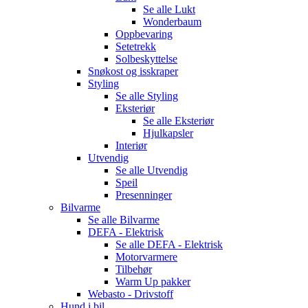
Se alle
Lukt
Wonderbaum
Oppbevaring
Setetrekk
Solbeskyttelse
Snøkost og isskraper
Styling
Se alle
Styling
Eksteriør
Se alle
Eksteriør
Hjulkapsler
Interiør
Utvendig
Se alle
Utvendig
Speil
Presenninger
Bilvarme
Se alle
Bilvarme
DEFA - Elektrisk
Se alle
DEFA - Elektrisk
Motorvarmere
Tilbehør
Warm Up pakker
Webasto - Drivstoff
Hund i bil