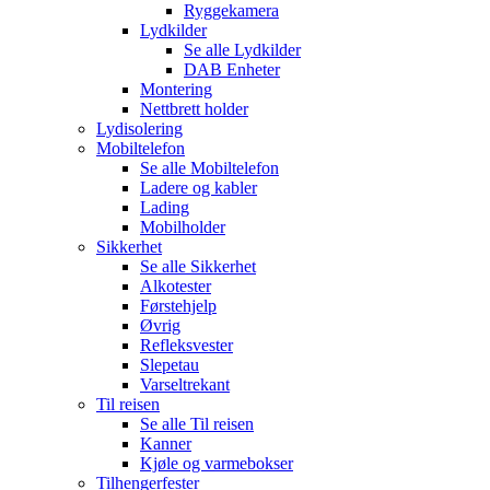
Ryggekamera
Lydkilder
Se alle
Lydkilder
DAB Enheter
Montering
Nettbrett holder
Lydisolering
Mobiltelefon
Se alle
Mobiltelefon
Ladere og kabler
Lading
Mobilholder
Sikkerhet
Se alle
Sikkerhet
Alkotester
Førstehjelp
Øvrig
Refleksvester
Slepetau
Varseltrekant
Til reisen
Se alle
Til reisen
Kanner
Kjøle og varmebokser
Tilhengerfester