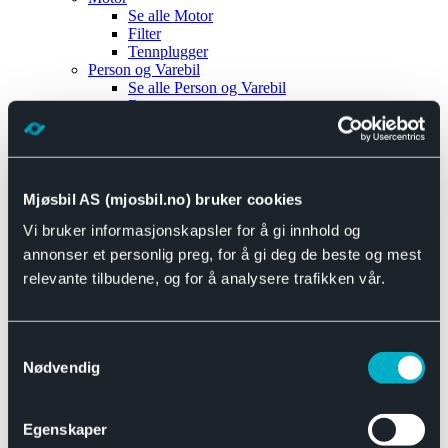
Se alle
Motor
Filter
Tennplugger
Person og Varebil
Se alle
Person og Varebil
Brems
Elektrisk
Bremser
Motor og drivverk
Universal
Se alle
Universal
Mjøsbil AS (mjosbil.no) bruker cookies
Bremsedeler
Vi bruker informasjonskapsler for å gi innhold og
Se alle
Bremsedeler
Bremsenippler
annonser et personlig preg, for å gi deg de beste og mest
Drivline og motor
relevante tilbudene, og for å analysere trafikken vår.
Se alle
Drivline og motor
Bensinpumpe
Eksosanlegg
Se alle
Eksosanlegg
Samtykkevalg
Reparasjonsmateriell
Nødvendig
Eksteriør
Se alle
Eksteriør
Horn og Tuter
Egenskaper
Speil
Interiør