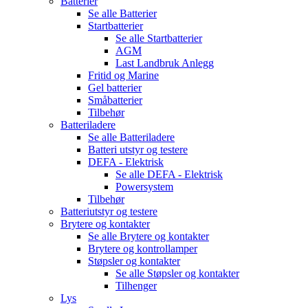
Batterier
Se alle
Batterier
Startbatterier
Se alle
Startbatterier
AGM
Last Landbruk Anlegg
Fritid og Marine
Gel batterier
Småbatterier
Tilbehør
Batteriladere
Se alle
Batteriladere
Batteri utstyr og testere
DEFA - Elektrisk
Se alle
DEFA - Elektrisk
Powersystem
Tilbehør
Batteriutstyr og testere
Brytere og kontakter
Se alle
Brytere og kontakter
Brytere og kontrollamper
Støpsler og kontakter
Se alle
Støpsler og kontakter
Tilhenger
Lys