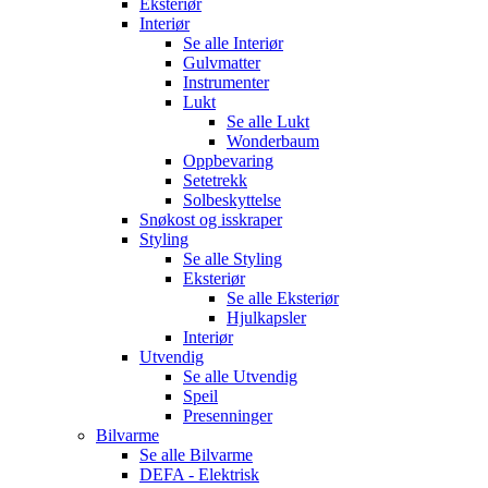
Eksteriør
Interiør
Se alle
Interiør
Gulvmatter
Instrumenter
Lukt
Se alle
Lukt
Wonderbaum
Oppbevaring
Setetrekk
Solbeskyttelse
Snøkost og isskraper
Styling
Se alle
Styling
Eksteriør
Se alle
Eksteriør
Hjulkapsler
Interiør
Utvendig
Se alle
Utvendig
Speil
Presenninger
Bilvarme
Se alle
Bilvarme
DEFA - Elektrisk