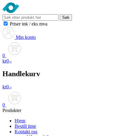
Søk
Priser ink
/
eks mva
Min konto
0
kr
0
,-
Handlekurv
kr
0
,-
0
Produkter
Hjem
Bestill time
Kontakt oss