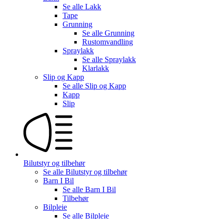
Se alle
Lakk
Tape
Grunning
Se alle
Grunning
Rustomvandling
Spraylakk
Se alle
Spraylakk
Klarlakk
Slip og Kapp
Se alle
Slip og Kapp
Kapp
Slip
Bilutstyr og tilbehør
Se alle
Bilutstyr og tilbehør
Barn I Bil
Se alle
Barn I Bil
Tilbehør
Bilpleie
Se alle
Bilpleie