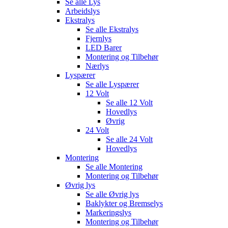
Se alle
Lys
Arbeidslys
Ekstralys
Se alle
Ekstralys
Fjernlys
LED Barer
Montering og Tilbehør
Nærlys
Lyspærer
Se alle
Lyspærer
12 Volt
Se alle
12 Volt
Hovedlys
Øvrig
24 Volt
Se alle
24 Volt
Hovedlys
Montering
Se alle
Montering
Montering og Tilbehør
Øvrig lys
Se alle
Øvrig lys
Baklykter og Bremselys
Markeringslys
Montering og Tilbehør