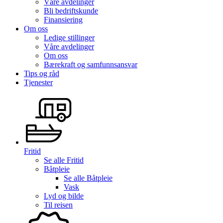
Våre avdelinger
Bli bedriftskunde
Finansiering
Om oss
Ledige stillinger
Våre avdelinger
Om oss
Bærekraft og samfunnsansvar
Tips og råd
Tjenester
Fritid
Se alle
Fritid
Båtpleie
Se alle
Båtpleie
Vask
Lyd og bilde
Til reisen