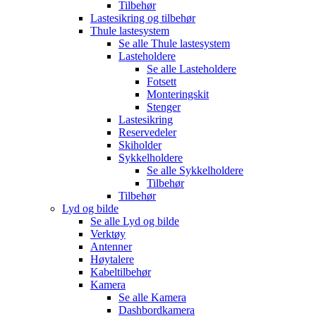
Tilbehør
Lastesikring og tilbehør
Thule lastesystem
Se alle
Thule lastesystem
Lasteholdere
Se alle
Lasteholdere
Fotsett
Monteringskit
Stenger
Lastesikring
Reservedeler
Skiholder
Sykkelholdere
Se alle
Sykkelholdere
Tilbehør
Tilbehør
Lyd og bilde
Se alle
Lyd og bilde
Verktøy
Antenner
Høytalere
Kabeltilbehør
Kamera
Se alle
Kamera
Dashbordkamera