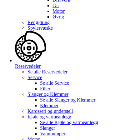
Gir
Motor
Øvrig
Rengjøring
Spylervæske
Reservedeler
Se alle
Reservedeler
Service
Se alle
Service
Filter
Slanger og Klemmer
Se alle
Slanger og Klemmer
Klemmer
Karosseri og understell
Kjøle og varmeanlegg
Se alle
Kjøle og varmeanlegg
Slanger
Vannpumper
Motor