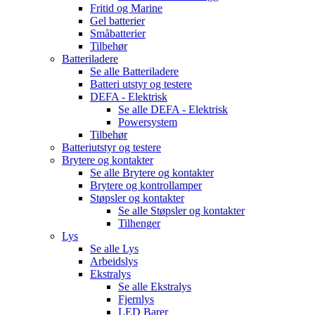
Fritid og Marine
Gel batterier
Småbatterier
Tilbehør
Batteriladere
Se alle
Batteriladere
Batteri utstyr og testere
DEFA - Elektrisk
Se alle
DEFA - Elektrisk
Powersystem
Tilbehør
Batteriutstyr og testere
Brytere og kontakter
Se alle
Brytere og kontakter
Brytere og kontrollamper
Støpsler og kontakter
Se alle
Støpsler og kontakter
Tilhenger
Lys
Se alle
Lys
Arbeidslys
Ekstralys
Se alle
Ekstralys
Fjernlys
LED Barer