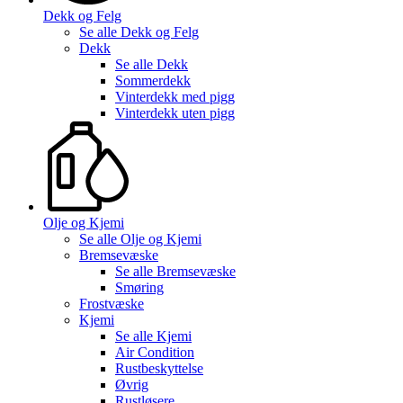
Dekk og Felg
Se alle
Dekk og Felg
Dekk
Se alle
Dekk
Sommerdekk
Vinterdekk med pigg
Vinterdekk uten pigg
Olje og Kjemi
Se alle
Olje og Kjemi
Bremsevæske
Se alle
Bremsevæske
Smøring
Frostvæske
Kjemi
Se alle
Kjemi
Air Condition
Rustbeskyttelse
Øvrig
Rustløsere