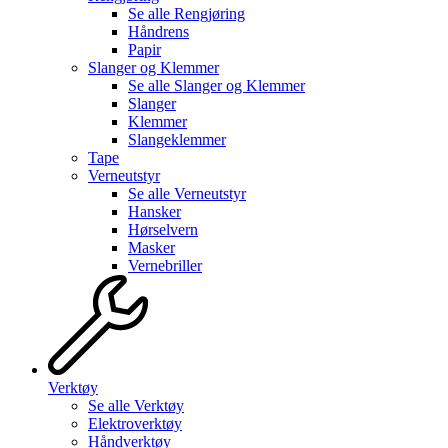
Se alle
Rengjøring
Håndrens
Papir
Slanger og Klemmer
Se alle
Slanger og Klemmer
Slanger
Klemmer
Slangeklemmer
Tape
Verneutstyr
Se alle
Verneutstyr
Hansker
Hørselvern
Masker
Vernebriller
Verktøy
Se alle
Verktøy
Elektroverktøy
Håndverktøy