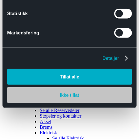
Se alle
Interiør
Sikkerhetsbelte
Statistikk
Tanklokk
Vindusviskere
Markedsføring
Detaljer
Tilhengere
Se alle
Tilhengere
Biltransport
Tillat alle
Maskinhenger
Yrkeshenger
Båthengere
Skaphengere
Ikke tillat
Varehengere
Reservedeler
Se alle
Reservedeler
Støpsler og kontakter
Aksel
Brems
Elektrisk
Se alle
Elektrisk