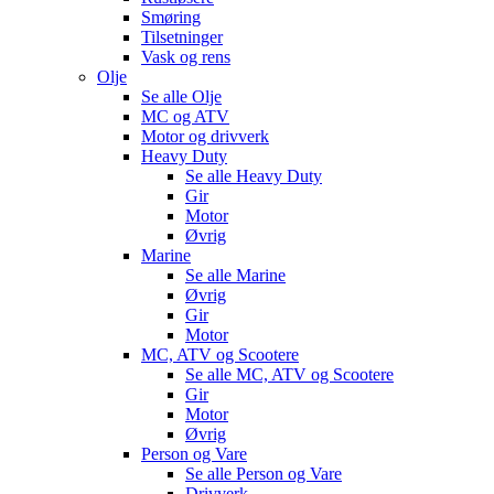
Smøring
Tilsetninger
Vask og rens
Olje
Se alle
Olje
MC og ATV
Motor og drivverk
Heavy Duty
Se alle
Heavy Duty
Gir
Motor
Øvrig
Marine
Se alle
Marine
Øvrig
Gir
Motor
MC, ATV og Scootere
Se alle
MC, ATV og Scootere
Gir
Motor
Øvrig
Person og Vare
Se alle
Person og Vare
Drivverk