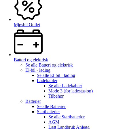
Mjøsbil Outlet
Batteri og elektrisk
Se alle
Batteri og elektrisk
El-bil - lading
Se alle
El-bil - lading
Ladekabler
Se alle
Ladekabler
Mode 3 (for ladestasjon)
Tilbehør
Batterier
Se alle
Batterier
Startbatterier
Se alle
Startbatterier
AGM
Last Landbruk Anlegg