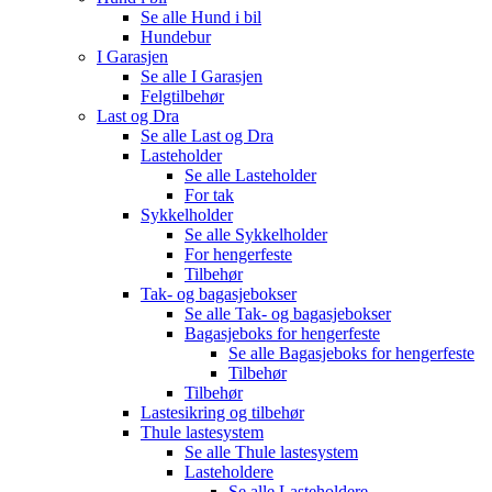
Se alle
Hund i bil
Hundebur
I Garasjen
Se alle
I Garasjen
Felgtilbehør
Last og Dra
Se alle
Last og Dra
Lasteholder
Se alle
Lasteholder
For tak
Sykkelholder
Se alle
Sykkelholder
For hengerfeste
Tilbehør
Tak- og bagasjebokser
Se alle
Tak- og bagasjebokser
Bagasjeboks for hengerfeste
Se alle
Bagasjeboks for hengerfeste
Tilbehør
Tilbehør
Lastesikring og tilbehør
Thule lastesystem
Se alle
Thule lastesystem
Lasteholdere
Se alle
Lasteholdere