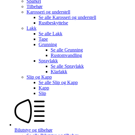
Sparkel
Tilbehør
Karosseri og understell
Se alle
Karosseri og understell
Rustbeskyttelse
Lakk
Se alle
Lakk
Tape
Grunning
Se alle
Grunning
Rustomvandling
Spraylakk
Se alle
Spraylakk
Klarlakk
Slip og Kapp
Se alle
Slip og Kapp
Kapp
Slip
Bilutstyr og tilbehør