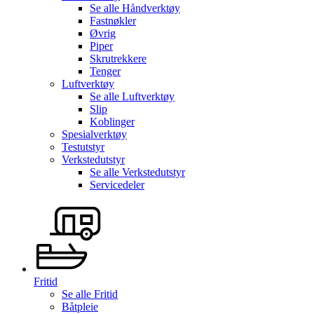
Se alle
Håndverktøy
Fastnøkler
Øvrig
Piper
Skrutrekkere
Tenger
Luftverktøy
Se alle
Luftverktøy
Slip
Koblinger
Spesialverktøy
Testutstyr
Verkstedutstyr
Se alle
Verkstedutstyr
Servicedeler
Fritid
Se alle
Fritid
Båtpleie