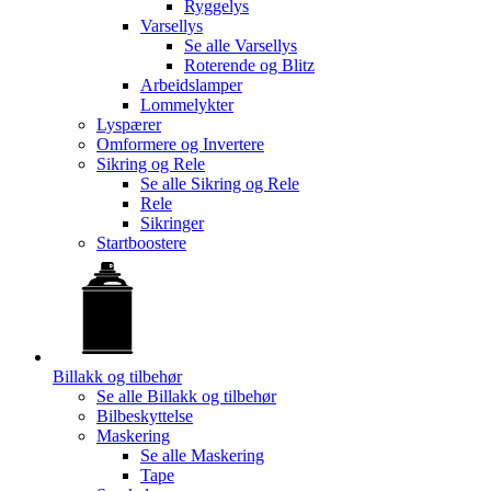
Ryggelys
Varsellys
Se alle
Varsellys
Roterende og Blitz
Arbeidslamper
Lommelykter
Lyspærer
Omformere og Invertere
Sikring og Rele
Se alle
Sikring og Rele
Rele
Sikringer
Startboostere
Billakk og tilbehør
Se alle
Billakk og tilbehør
Bilbeskyttelse
Maskering
Se alle
Maskering
Tape