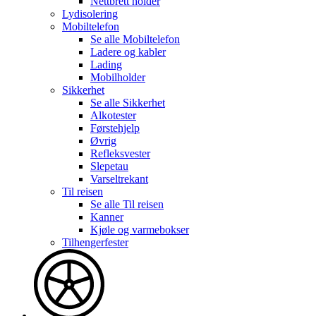
Nettbrett holder
Lydisolering
Mobiltelefon
Se alle
Mobiltelefon
Ladere og kabler
Lading
Mobilholder
Sikkerhet
Se alle
Sikkerhet
Alkotester
Førstehjelp
Øvrig
Refleksvester
Slepetau
Varseltrekant
Til reisen
Se alle
Til reisen
Kanner
Kjøle og varmebokser
Tilhengerfester