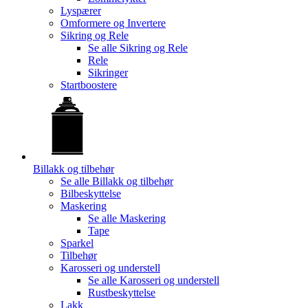
Lyspærer
Omformere og Invertere
Sikring og Rele
Se alle
Sikring og Rele
Rele
Sikringer
Startboostere
Billakk og tilbehør
Se alle
Billakk og tilbehør
Bilbeskyttelse
Maskering
Se alle
Maskering
Tape
Sparkel
Tilbehør
Karosseri og understell
Se alle
Karosseri og understell
Rustbeskyttelse
Lakk