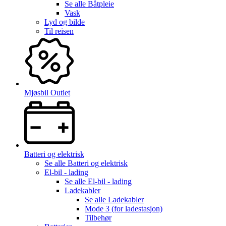
Se alle
Båtpleie
Vask
Lyd og bilde
Til reisen
Mjøsbil Outlet
Batteri og elektrisk
Se alle
Batteri og elektrisk
El-bil - lading
Se alle
El-bil - lading
Ladekabler
Se alle
Ladekabler
Mode 3 (for ladestasjon)
Tilbehør