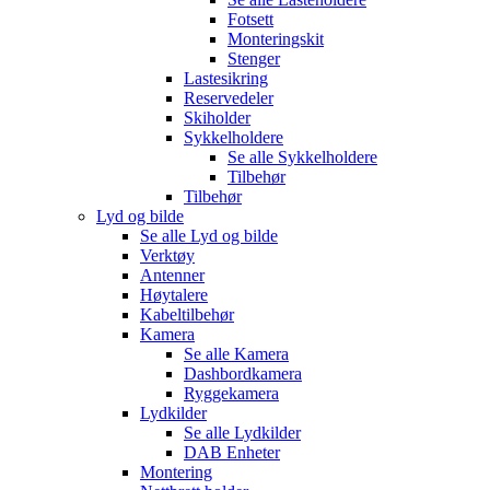
Fotsett
Monteringskit
Stenger
Lastesikring
Reservedeler
Skiholder
Sykkelholdere
Se alle
Sykkelholdere
Tilbehør
Tilbehør
Lyd og bilde
Se alle
Lyd og bilde
Verktøy
Antenner
Høytalere
Kabeltilbehør
Kamera
Se alle
Kamera
Dashbordkamera
Ryggekamera
Lydkilder
Se alle
Lydkilder
DAB Enheter
Montering