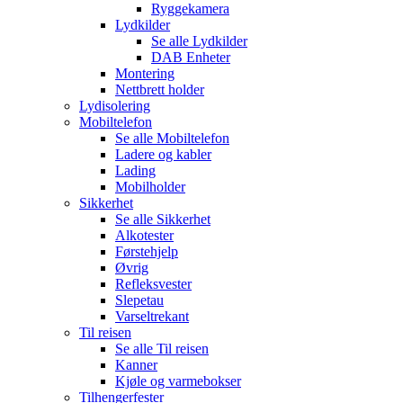
Ryggekamera
Lydkilder
Se alle
Lydkilder
DAB Enheter
Montering
Nettbrett holder
Lydisolering
Mobiltelefon
Se alle
Mobiltelefon
Ladere og kabler
Lading
Mobilholder
Sikkerhet
Se alle
Sikkerhet
Alkotester
Førstehjelp
Øvrig
Refleksvester
Slepetau
Varseltrekant
Til reisen
Se alle
Til reisen
Kanner
Kjøle og varmebokser
Tilhengerfester