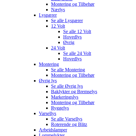
Montering og Tilbehør
Nærlys
Lyspærer
Se alle
Lyspærer
12 Volt
Se alle
12 Volt
Hovedlys
Øvrig
24 Volt
Se alle
24 Volt
Hovedlys
Montering
Se alle
Montering
Montering og Tilbehør
Øvrig lys
Se alle
Øvrig lys
Baklykter og Bremselys
Markeringslys
Montering og Tilbehør
Ryggelys
Varsellys
Se alle
Varsellys
Roterende og Blitz
Arbeidslamper
Lommelykter