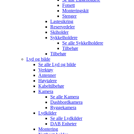
Fotsett
Monteringskit
Stenger
Lastesikring
Reservedeler
Skiholder
Sykkelholdere
Se alle
Sykkelholdere
Tilbehør
Tilbehør
Lyd og bilde
Se alle
Lyd og bilde
Verktøy
Antenner
Høytalere
Kabeltilbehør
Kamera
Se alle
Kamera
Dashbordkamera
Ryggekamera
Lydkilder
Se alle
Lydkilder
DAB Enheter
Montering