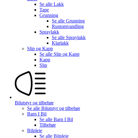
Se alle
Lakk
Tape
Grunning
Se alle
Grunning
Rustomvandling
Spraylakk
Se alle
Spraylakk
Klarlakk
Slip og Kapp
Se alle
Slip og Kapp
Kapp
Slip
Bilutstyr og tilbehør
Se alle
Bilutstyr og tilbehør
Barn I Bil
Se alle
Barn I Bil
Tilbehør
Bilpleie
Se alle
Bilpleie