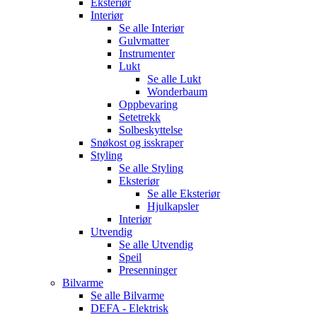
Eksteriør
Interiør
Se alle
Interiør
Gulvmatter
Instrumenter
Lukt
Se alle
Lukt
Wonderbaum
Oppbevaring
Setetrekk
Solbeskyttelse
Snøkost og isskraper
Styling
Se alle
Styling
Eksteriør
Se alle
Eksteriør
Hjulkapsler
Interiør
Utvendig
Se alle
Utvendig
Speil
Presenninger
Bilvarme
Se alle
Bilvarme
DEFA - Elektrisk