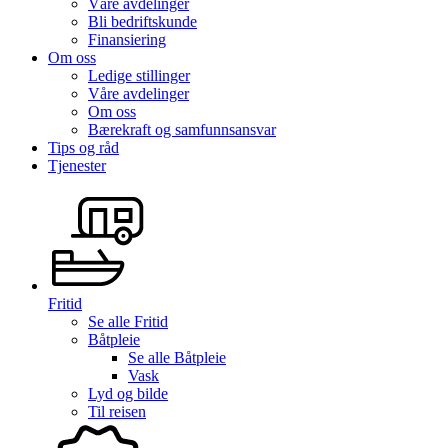
Våre avdelinger
Bli bedriftskunde
Finansiering
Om oss
Ledige stillinger
Våre avdelinger
Om oss
Bærekraft og samfunnsansvar
Tips og råd
Tjenester
Fritid
Se alle
Fritid
Båtpleie
Se alle
Båtpleie
Vask
Lyd og bilde
Til reisen