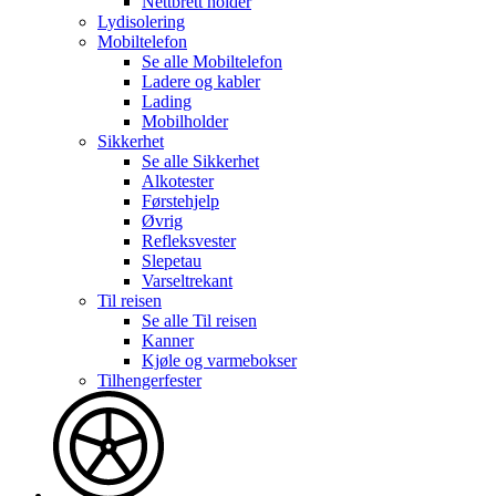
Nettbrett holder
Lydisolering
Mobiltelefon
Se alle
Mobiltelefon
Ladere og kabler
Lading
Mobilholder
Sikkerhet
Se alle
Sikkerhet
Alkotester
Førstehjelp
Øvrig
Refleksvester
Slepetau
Varseltrekant
Til reisen
Se alle
Til reisen
Kanner
Kjøle og varmebokser
Tilhengerfester