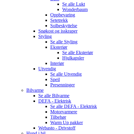
Se alle
Lukt
Wonderbaum
Oppbevaring
Setetrekk
Solbeskyttelse
Snøkost og isskraper
Styling
Se alle
Styling
Eksteriør
Se alle
Eksteriør
Hjulkapsler
Interiør
Utvendig
Se alle
Utvendig
Speil
Presenninger
Bilvarme
Se alle
Bilvarme
DEFA - Elektrisk
Se alle
DEFA - Elektrisk
Motorvarmere
Tilbehør
Warm Up pakker
Webasto - Drivstoff
Hund i bil