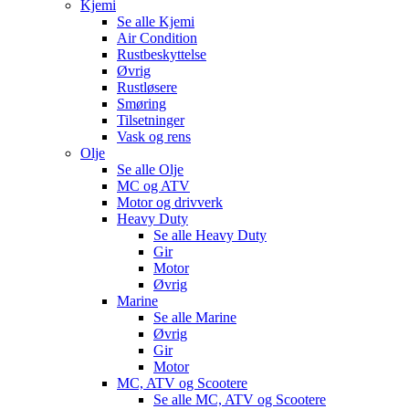
Kjemi
Se alle
Kjemi
Air Condition
Rustbeskyttelse
Øvrig
Rustløsere
Smøring
Tilsetninger
Vask og rens
Olje
Se alle
Olje
MC og ATV
Motor og drivverk
Heavy Duty
Se alle
Heavy Duty
Gir
Motor
Øvrig
Marine
Se alle
Marine
Øvrig
Gir
Motor
MC, ATV og Scootere
Se alle
MC, ATV og Scootere