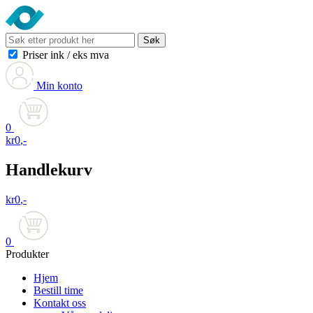
Søk
Priser ink
/
eks mva
Min konto
0
kr
0
,-
Handlekurv
kr
0
,-
0
Produkter
Hjem
Bestill time
Kontakt oss