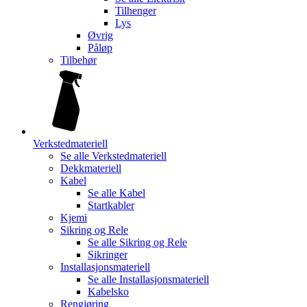
Tilhenger
Lys
Øvrig
Påløp
Tilbehør
Verkstedmateriell
Se alle
Verkstedmateriell
Dekkmateriell
Kabel
Se alle
Kabel
Startkabler
Kjemi
Sikring og Rele
Se alle
Sikring og Rele
Sikringer
Installasjonsmateriell
Se alle
Installasjonsmateriell
Kabelsko
Rengjøring