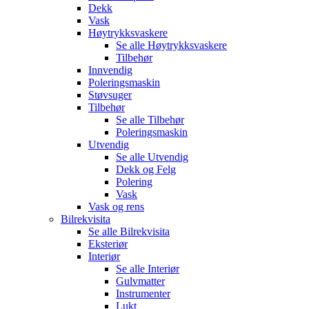
Dekk
Vask
Høytrykksvaskere
Se alle
Høytrykksvaskere
Tilbehør
Innvendig
Poleringsmaskin
Støvsuger
Tilbehør
Se alle
Tilbehør
Poleringsmaskin
Utvendig
Se alle
Utvendig
Dekk og Felg
Polering
Vask
Vask og rens
Bilrekvisita
Se alle
Bilrekvisita
Eksteriør
Interiør
Se alle
Interiør
Gulvmatter
Instrumenter
Lukt