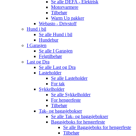
Se alle
DEFA - Elektrisk
Motorvarmere
Tilbehør
Warm Up pakker
Webasto - Drivstoff
Hund i bil
Se alle
Hund i bil
Hundebur
I Garasjen
Se alle
I Garasjen
Felgtilbehør
Last og Dra
Se alle
Last og Dra
Lasteholder
Se alle
Lasteholder
For tak
Sykkelholder
Se alle
Sykkelholder
For hengerfeste
Tilbehør
Tak- og bagasjebokser
Se alle
Tak- og bagasjebokser
Bagasjeboks for hengerfeste
Se alle
Bagasjeboks for hengerfeste
Tilbehør