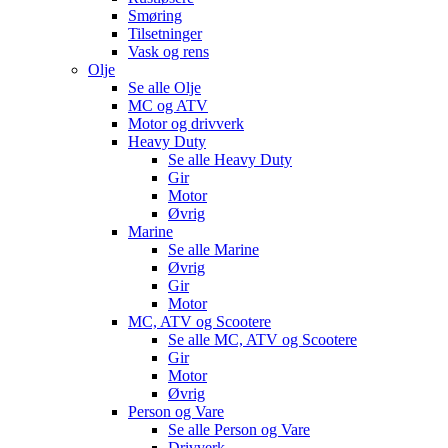
Smøring
Tilsetninger
Vask og rens
Olje
Se alle
Olje
MC og ATV
Motor og drivverk
Heavy Duty
Se alle
Heavy Duty
Gir
Motor
Øvrig
Marine
Se alle
Marine
Øvrig
Gir
Motor
MC, ATV og Scootere
Se alle
MC, ATV og Scootere
Gir
Motor
Øvrig
Person og Vare
Se alle
Person og Vare
Drivverk