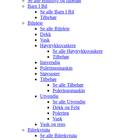
Se alle
Bilutstyr og tilbehør
Barn I Bil
Se alle
Barn I Bil
Tilbehør
Bilpleie
Se alle
Bilpleie
Dekk
Vask
Høytrykksvaskere
Se alle
Høytrykksvaskere
Tilbehør
Innvendig
Poleringsmaskin
Støvsuger
Tilbehør
Se alle
Tilbehør
Poleringsmaskin
Utvendig
Se alle
Utvendig
Dekk og Felg
Polering
Vask
Vask og rens
Bilrekvisita
Se alle
Bilrekvisita