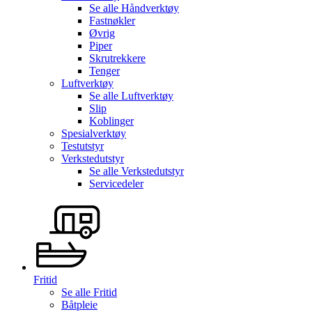
Se alle
Håndverktøy
Fastnøkler
Øvrig
Piper
Skrutrekkere
Tenger
Luftverktøy
Se alle
Luftverktøy
Slip
Koblinger
Spesialverktøy
Testutstyr
Verkstedutstyr
Se alle
Verkstedutstyr
Servicedeler
Fritid
Se alle
Fritid
Båtpleie