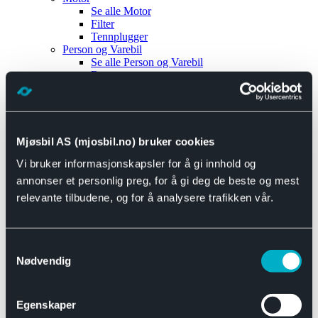
Se alle
Motor
Filter
Tennplugger
Person og Varebil
Se alle
Person og Varebil
Brems
Elektrisk
Bremser
Motor og drivverk
Universal
Se alle
Universal
Mjøsbil AS (mjosbil.no) bruker cookies
Bremsedeler
Vi bruker informasjonskapsler for å gi innhold og
Se alle
Bremsedeler
Bremsenippler
annonser et personlig preg, for å gi deg de beste og mest
Drivline og motor
relevante tilbudene, og for å analysere trafikken vår.
Se alle
Drivline og motor
Bensinpumpe
Eksosanlegg
Se alle
Eksosanlegg
Samtykkevalg
Reparasjonsmateriell
Nødvendig
Eksteriør
Se alle
Eksteriør
Horn og Tuter
Egenskaper
Speil
Interiør