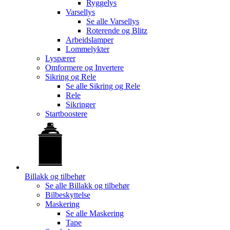
Ryggelys
Varsellys
Se alle
Varsellys
Roterende og Blitz
Arbeidslamper
Lommelykter
Lyspærer
Omformere og Invertere
Sikring og Rele
Se alle
Sikring og Rele
Rele
Sikringer
Startboostere
Billakk og tilbehør
Se alle
Billakk og tilbehør
Bilbeskyttelse
Maskering
Se alle
Maskering
Tape