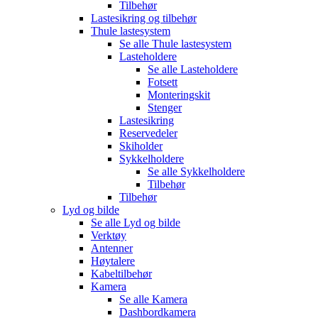
Tilbehør
Lastesikring og tilbehør
Thule lastesystem
Se alle
Thule lastesystem
Lasteholdere
Se alle
Lasteholdere
Fotsett
Monteringskit
Stenger
Lastesikring
Reservedeler
Skiholder
Sykkelholdere
Se alle
Sykkelholdere
Tilbehør
Tilbehør
Lyd og bilde
Se alle
Lyd og bilde
Verktøy
Antenner
Høytalere
Kabeltilbehør
Kamera
Se alle
Kamera
Dashbordkamera