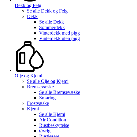
Dekk og Felg
Se alle
Dekk og Felg
Dekk
Se alle
Dekk
Sommerdekk
Vinterdekk med pigg
Vinterdekk uten pigg
Olje og Kjemi
Se alle
Olje og Kjemi
Bremsevæske
Se alle
Bremsevæske
Smøring
Frostvæske
Kjemi
Se alle
Kjemi
Air Condition
Rustbeskyttelse
Øvrig
Rustløsere