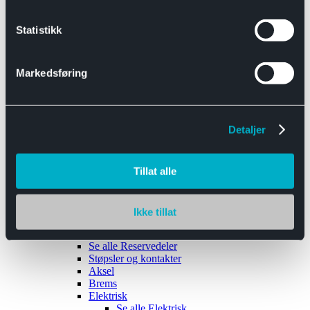
Se alle
Interiør
Sikkerhetsbelte
Statistikk
Tanklokk
Vindusviskere
Markedsføring
Detaljer
Tilhengere
Se alle
Tilhengere
Biltransport
Tillat alle
Maskinhenger
Yrkeshenger
Båthengere
Skaphengere
Ikke tillat
Varehengere
Reservedeler
Se alle
Reservedeler
Støpsler og kontakter
Aksel
Brems
Elektrisk
Se alle
Elektrisk