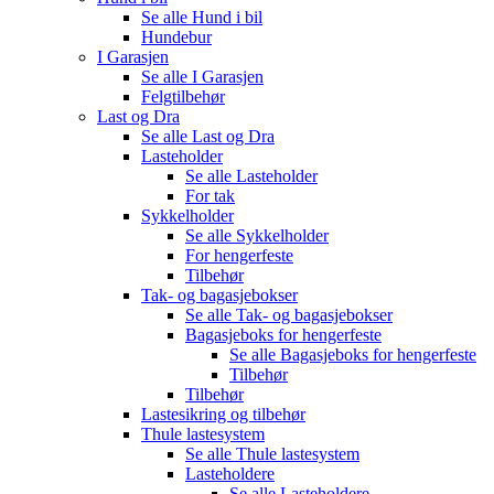
Se alle
Hund i bil
Hundebur
I Garasjen
Se alle
I Garasjen
Felgtilbehør
Last og Dra
Se alle
Last og Dra
Lasteholder
Se alle
Lasteholder
For tak
Sykkelholder
Se alle
Sykkelholder
For hengerfeste
Tilbehør
Tak- og bagasjebokser
Se alle
Tak- og bagasjebokser
Bagasjeboks for hengerfeste
Se alle
Bagasjeboks for hengerfeste
Tilbehør
Tilbehør
Lastesikring og tilbehør
Thule lastesystem
Se alle
Thule lastesystem
Lasteholdere
Se alle
Lasteholdere