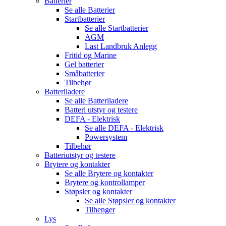
Batterier
Se alle
Batterier
Startbatterier
Se alle
Startbatterier
AGM
Last Landbruk Anlegg
Fritid og Marine
Gel batterier
Småbatterier
Tilbehør
Batteriladere
Se alle
Batteriladere
Batteri utstyr og testere
DEFA - Elektrisk
Se alle
DEFA - Elektrisk
Powersystem
Tilbehør
Batteriutstyr og testere
Brytere og kontakter
Se alle
Brytere og kontakter
Brytere og kontrollamper
Støpsler og kontakter
Se alle
Støpsler og kontakter
Tilhenger
Lys