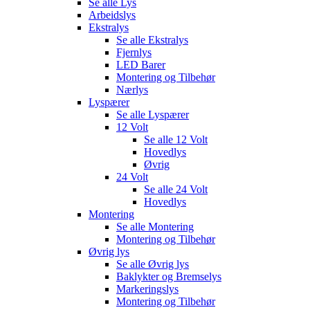
Se alle
Lys
Arbeidslys
Ekstralys
Se alle
Ekstralys
Fjernlys
LED Barer
Montering og Tilbehør
Nærlys
Lyspærer
Se alle
Lyspærer
12 Volt
Se alle
12 Volt
Hovedlys
Øvrig
24 Volt
Se alle
24 Volt
Hovedlys
Montering
Se alle
Montering
Montering og Tilbehør
Øvrig lys
Se alle
Øvrig lys
Baklykter og Bremselys
Markeringslys
Montering og Tilbehør