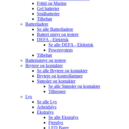
Fritid og Marine
Gel batterier
Småbatterier
Tilbehør
Batteriladere
Se alle
Batteriladere
Batteri utstyr og testere
DEFA - Elektrisk
Se alle
DEFA - Elektrisk
Powersystem
Tilbehør
Batteriutstyr og testere
Brytere og kontakter
Se alle
Brytere og kontakter
Brytere og kontrollamper
Støpsler og kontakter
Se alle
Støpsler og kontakter
Tilhenger
Lys
Se alle
Lys
Arbeidslys
Ekstralys
Se alle
Ekstralys
Fjernlys
LED Barer