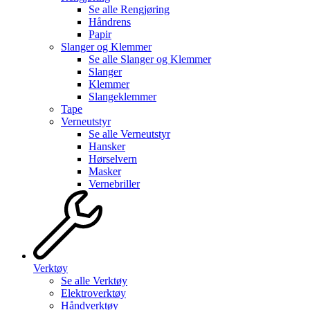
Se alle
Rengjøring
Håndrens
Papir
Slanger og Klemmer
Se alle
Slanger og Klemmer
Slanger
Klemmer
Slangeklemmer
Tape
Verneutstyr
Se alle
Verneutstyr
Hansker
Hørselvern
Masker
Vernebriller
Verktøy
Se alle
Verktøy
Elektroverktøy
Håndverktøy