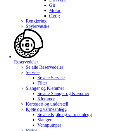
Gir
Motor
Øvrig
Rengjøring
Spylervæske
Reservedeler
Se alle
Reservedeler
Service
Se alle
Service
Filter
Slanger og Klemmer
Se alle
Slanger og Klemmer
Klemmer
Karosseri og understell
Kjøle og varmeanlegg
Se alle
Kjøle og varmeanlegg
Slanger
Vannpumper
Motor