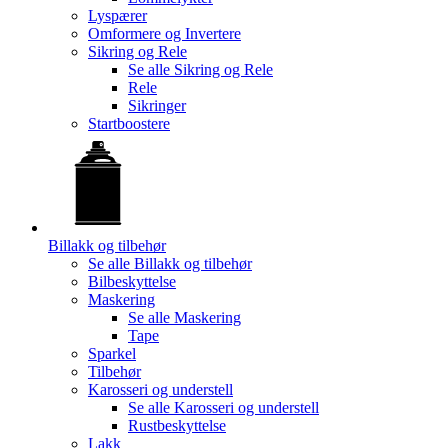
Lyspærer
Omformere og Invertere
Sikring og Rele
Se alle
Sikring og Rele
Rele
Sikringer
Startboostere
Billakk og tilbehør
Se alle
Billakk og tilbehør
Bilbeskyttelse
Maskering
Se alle
Maskering
Tape
Sparkel
Tilbehør
Karosseri og understell
Se alle
Karosseri og understell
Rustbeskyttelse
Lakk