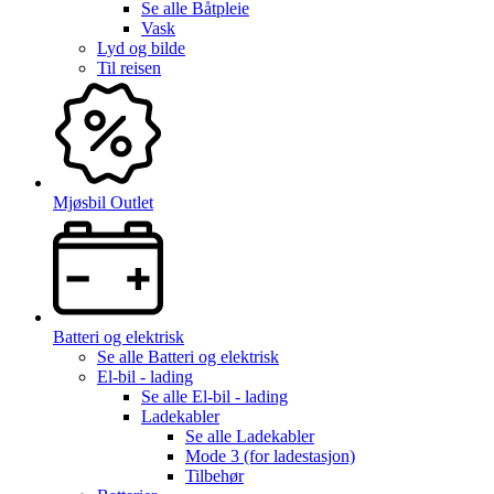
Se alle
Båtpleie
Vask
Lyd og bilde
Til reisen
Mjøsbil Outlet
Batteri og elektrisk
Se alle
Batteri og elektrisk
El-bil - lading
Se alle
El-bil - lading
Ladekabler
Se alle
Ladekabler
Mode 3 (for ladestasjon)
Tilbehør