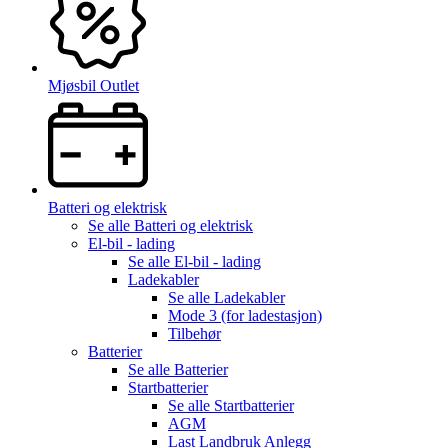
Mjøsbil Outlet
Batteri og elektrisk
Se alle
Batteri og elektrisk
El-bil - lading
Se alle
El-bil - lading
Ladekabler
Se alle
Ladekabler
Mode 3 (for ladestasjon)
Tilbehør
Batterier
Se alle
Batterier
Startbatterier
Se alle
Startbatterier
AGM
Last Landbruk Anlegg