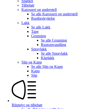
Sparkel
Tilbehør
Karosseri og understell
Se alle
Karosseri og understell
Rustbeskyttelse
Lakk
Se alle
Lakk
Tape
Grunning
Se alle
Grunning
Rustomvandling
Spraylakk
Se alle
Spraylakk
Klarlakk
Slip og Kapp
Se alle
Slip og Kapp
Kapp
Slip
Bilutstyr og tilbehør