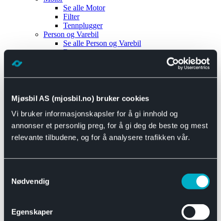
Se alle
Motor
Filter
Tennplugger
Person og Varebil
Se alle
Person og Varebil
Brems
Elektrisk
Bremser
Motor og drivverk
Universal
Se alle
Universal
Mjøsbil AS (mjosbil.no) bruker cookies
Bremsedeler
Vi bruker informasjonskapsler for å gi innhold og
Se alle
Bremsedeler
Bremsenippler
annonser et personlig preg, for å gi deg de beste og mest
Drivline og motor
relevante tilbudene, og for å analysere trafikken vår.
Se alle
Drivline og motor
Bensinpumpe
Eksosanlegg
Se alle
Eksosanlegg
Samtykkevalg
Reparasjonsmateriell
Nødvendig
Eksteriør
Se alle
Eksteriør
Horn og Tuter
Egenskaper
Speil
Interiør