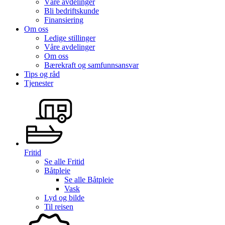
Våre avdelinger
Bli bedriftskunde
Finansiering
Om oss
Ledige stillinger
Våre avdelinger
Om oss
Bærekraft og samfunnsansvar
Tips og råd
Tjenester
Fritid
Se alle
Fritid
Båtpleie
Se alle
Båtpleie
Vask
Lyd og bilde
Til reisen