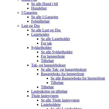
Se alle
Hund i bil
Hundebur
I Garasjen
Se alle
I Garasjen
Felgtilbehør
Last og Dra
Se alle
Last og Dra
Lasteholder
Se alle
Lasteholder
For tak
Sykkelholder
Se alle
Sykkelholder
For hengerfeste
Tilbehør
Tak- og bagasjebokser
Se alle
Tak- og bagasjebokser
Bagasjeboks for hengerfeste
Se alle
Bagasjeboks for hengerfeste
Tilbehør
Tilbehør
Lastesikring og tilbehør
Thule lastesystem
Se alle
Thule lastesystem
Lasteholdere
Se alle
Lasteholdere