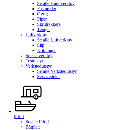
Se alle
Håndverktøy
Fastnøkler
Øvrig
Piper
Skrutrekkere
Tenger
Luftverktøy
Se alle
Luftverktøy
Slip
Koblinger
Spesialverktøy
Testutstyr
Verkstedutstyr
Se alle
Verkstedutstyr
Servicedeler
Fritid
Se alle
Fritid
Båtpleie