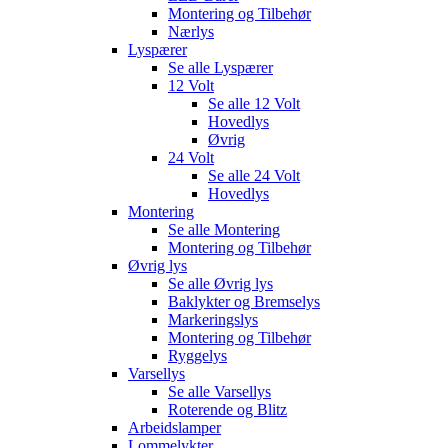
Montering og Tilbehør
Nærlys
Lyspærer
Se alle
Lyspærer
12 Volt
Se alle
12 Volt
Hovedlys
Øvrig
24 Volt
Se alle
24 Volt
Hovedlys
Montering
Se alle
Montering
Montering og Tilbehør
Øvrig lys
Se alle
Øvrig lys
Baklykter og Bremselys
Markeringslys
Montering og Tilbehør
Ryggelys
Varsellys
Se alle
Varsellys
Roterende og Blitz
Arbeidslamper
Lommelykter