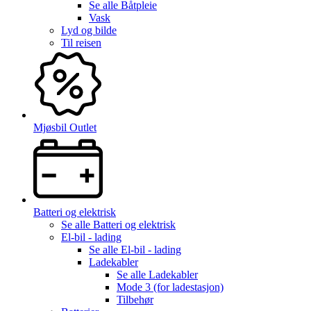
Se alle
Båtpleie
Vask
Lyd og bilde
Til reisen
Mjøsbil Outlet
Batteri og elektrisk
Se alle
Batteri og elektrisk
El-bil - lading
Se alle
El-bil - lading
Ladekabler
Se alle
Ladekabler
Mode 3 (for ladestasjon)
Tilbehør