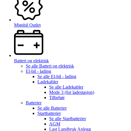
Mjøsbil Outlet
Batteri og elektrisk
Se alle
Batteri og elektrisk
El-bil - lading
Se alle
El-bil - lading
Ladekabler
Se alle
Ladekabler
Mode 3 (for ladestasjon)
Tilbehør
Batterier
Se alle
Batterier
Startbatterier
Se alle
Startbatterier
AGM
Last Landbruk Anlegg