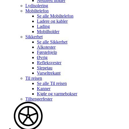
Nettbrett holder
Lydisolering
Mobiltelefon
Se alle
Mobiltelefon
Ladere og kabler
Lading
Mobilholder
Sikkerhet
Se alle
Sikkerhet
Alkotester
Førstehjelp
Øvrig
Refleksvester
Slepetau
Varseltrekant
Til reisen
Se alle
Til reisen
Kanner
Kjøle og varmebokser
Tilhengerfester