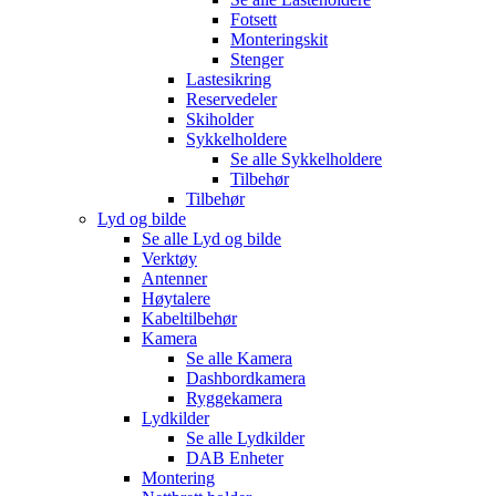
Fotsett
Monteringskit
Stenger
Lastesikring
Reservedeler
Skiholder
Sykkelholdere
Se alle
Sykkelholdere
Tilbehør
Tilbehør
Lyd og bilde
Se alle
Lyd og bilde
Verktøy
Antenner
Høytalere
Kabeltilbehør
Kamera
Se alle
Kamera
Dashbordkamera
Ryggekamera
Lydkilder
Se alle
Lydkilder
DAB Enheter
Montering