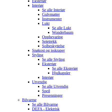
Eksteriør
Interiør
Se alle
Interiør
Gulvmatter
Instrumenter
Lukt
Se alle
Lukt
Wonderbaum
Oppbevaring
Setetrekk
Solbeskyttelse
Snøkost og isskraper
Styling
Se alle
Styling
Eksteriør
Se alle
Eksteriør
Hjulkapsler
Interiør
Utvendig
Se alle
Utvendig
Speil
Presenninger
Bilvarme
Se alle
Bilvarme
DEFA - Elektrisk