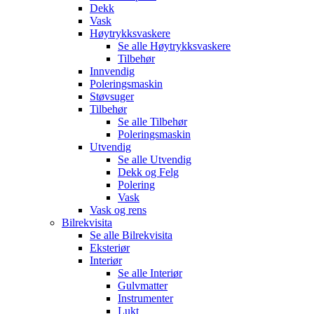
Dekk
Vask
Høytrykksvaskere
Se alle
Høytrykksvaskere
Tilbehør
Innvendig
Poleringsmaskin
Støvsuger
Tilbehør
Se alle
Tilbehør
Poleringsmaskin
Utvendig
Se alle
Utvendig
Dekk og Felg
Polering
Vask
Vask og rens
Bilrekvisita
Se alle
Bilrekvisita
Eksteriør
Interiør
Se alle
Interiør
Gulvmatter
Instrumenter
Lukt