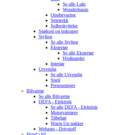
Se alle
Lukt
Wonderbaum
Oppbevaring
Setetrekk
Solbeskyttelse
Snøkost og isskraper
Styling
Se alle
Styling
Eksteriør
Se alle
Eksteriør
Hjulkapsler
Interiør
Utvendig
Se alle
Utvendig
Speil
Presenninger
Bilvarme
Se alle
Bilvarme
DEFA - Elektrisk
Se alle
DEFA - Elektrisk
Motorvarmere
Tilbehør
Warm Up pakker
Webasto - Drivstoff
Hund i bil