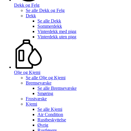
Dekk og Felg
Se alle
Dekk og Felg
Dekk
Se alle
Dekk
Sommerdekk
Vinterdekk med pigg
Vinterdekk uten pigg
Olje og Kjemi
Se alle
Olje og Kjemi
Bremsevæske
Se alle
Bremsevæske
Smøring
Frostvæske
Kjemi
Se alle
Kjemi
Air Condition
Rustbeskyttelse
Øvrig
Rustløsere