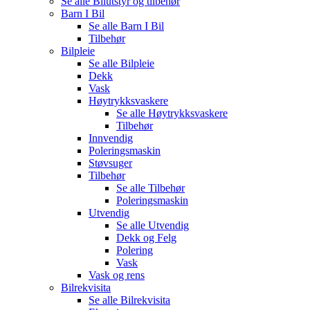
Se alle
Bilutstyr og tilbehør
Barn I Bil
Se alle
Barn I Bil
Tilbehør
Bilpleie
Se alle
Bilpleie
Dekk
Vask
Høytrykksvaskere
Se alle
Høytrykksvaskere
Tilbehør
Innvendig
Poleringsmaskin
Støvsuger
Tilbehør
Se alle
Tilbehør
Poleringsmaskin
Utvendig
Se alle
Utvendig
Dekk og Felg
Polering
Vask
Vask og rens
Bilrekvisita
Se alle
Bilrekvisita