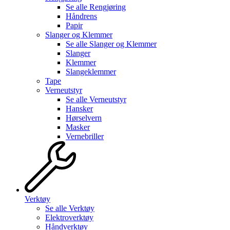
Se alle
Rengjøring
Håndrens
Papir
Slanger og Klemmer
Se alle
Slanger og Klemmer
Slanger
Klemmer
Slangeklemmer
Tape
Verneutstyr
Se alle
Verneutstyr
Hansker
Hørselvern
Masker
Vernebriller
Verktøy
Se alle
Verktøy
Elektroverktøy
Håndverktøy