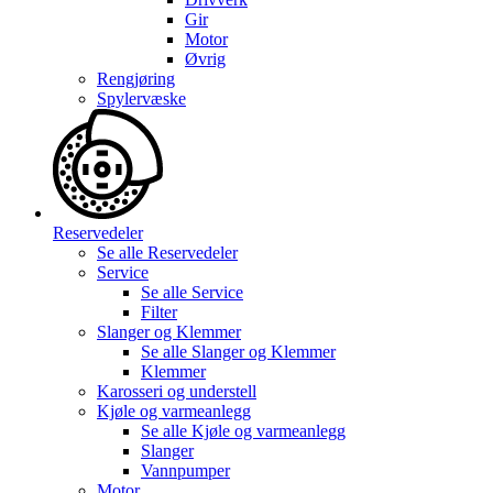
Gir
Motor
Øvrig
Rengjøring
Spylervæske
Reservedeler
Se alle
Reservedeler
Service
Se alle
Service
Filter
Slanger og Klemmer
Se alle
Slanger og Klemmer
Klemmer
Karosseri og understell
Kjøle og varmeanlegg
Se alle
Kjøle og varmeanlegg
Slanger
Vannpumper
Motor