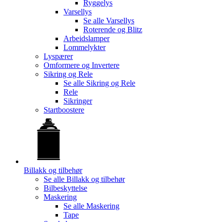
Ryggelys
Varsellys
Se alle
Varsellys
Roterende og Blitz
Arbeidslamper
Lommelykter
Lyspærer
Omformere og Invertere
Sikring og Rele
Se alle
Sikring og Rele
Rele
Sikringer
Startboostere
Billakk og tilbehør
Se alle
Billakk og tilbehør
Bilbeskyttelse
Maskering
Se alle
Maskering
Tape