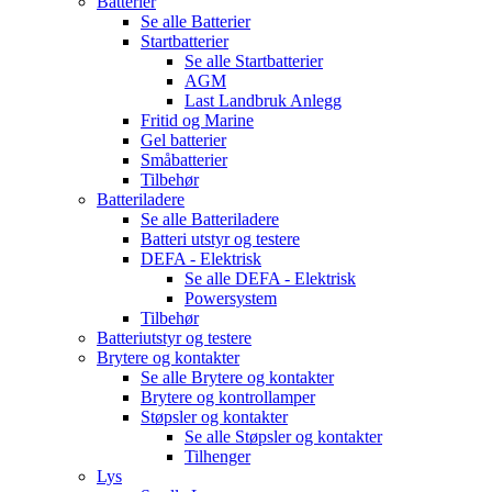
Batterier
Se alle
Batterier
Startbatterier
Se alle
Startbatterier
AGM
Last Landbruk Anlegg
Fritid og Marine
Gel batterier
Småbatterier
Tilbehør
Batteriladere
Se alle
Batteriladere
Batteri utstyr og testere
DEFA - Elektrisk
Se alle
DEFA - Elektrisk
Powersystem
Tilbehør
Batteriutstyr og testere
Brytere og kontakter
Se alle
Brytere og kontakter
Brytere og kontrollamper
Støpsler og kontakter
Se alle
Støpsler og kontakter
Tilhenger
Lys