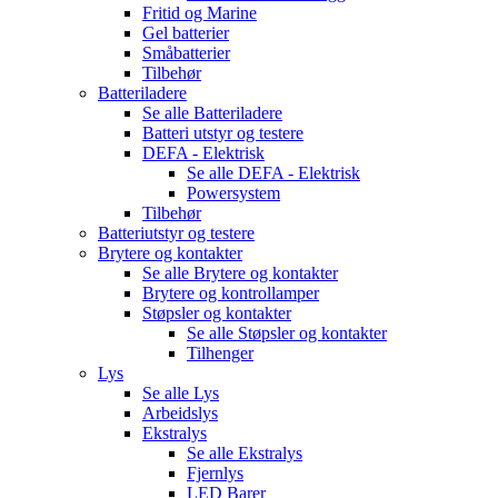
Fritid og Marine
Gel batterier
Småbatterier
Tilbehør
Batteriladere
Se alle
Batteriladere
Batteri utstyr og testere
DEFA - Elektrisk
Se alle
DEFA - Elektrisk
Powersystem
Tilbehør
Batteriutstyr og testere
Brytere og kontakter
Se alle
Brytere og kontakter
Brytere og kontrollamper
Støpsler og kontakter
Se alle
Støpsler og kontakter
Tilhenger
Lys
Se alle
Lys
Arbeidslys
Ekstralys
Se alle
Ekstralys
Fjernlys
LED Barer