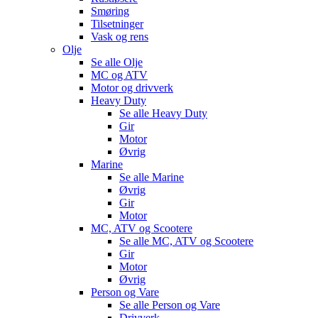
Smøring
Tilsetninger
Vask og rens
Olje
Se alle
Olje
MC og ATV
Motor og drivverk
Heavy Duty
Se alle
Heavy Duty
Gir
Motor
Øvrig
Marine
Se alle
Marine
Øvrig
Gir
Motor
MC, ATV og Scootere
Se alle
MC, ATV og Scootere
Gir
Motor
Øvrig
Person og Vare
Se alle
Person og Vare
Drivverk