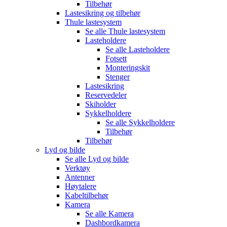
Tilbehør
Lastesikring og tilbehør
Thule lastesystem
Se alle
Thule lastesystem
Lasteholdere
Se alle
Lasteholdere
Fotsett
Monteringskit
Stenger
Lastesikring
Reservedeler
Skiholder
Sykkelholdere
Se alle
Sykkelholdere
Tilbehør
Tilbehør
Lyd og bilde
Se alle
Lyd og bilde
Verktøy
Antenner
Høytalere
Kabeltilbehør
Kamera
Se alle
Kamera
Dashbordkamera