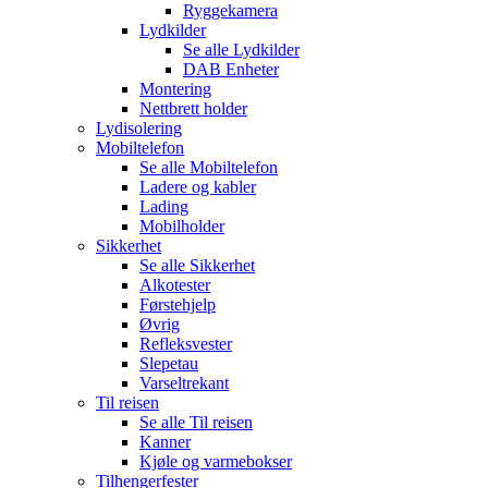
Ryggekamera
Lydkilder
Se alle
Lydkilder
DAB Enheter
Montering
Nettbrett holder
Lydisolering
Mobiltelefon
Se alle
Mobiltelefon
Ladere og kabler
Lading
Mobilholder
Sikkerhet
Se alle
Sikkerhet
Alkotester
Førstehjelp
Øvrig
Refleksvester
Slepetau
Varseltrekant
Til reisen
Se alle
Til reisen
Kanner
Kjøle og varmebokser
Tilhengerfester