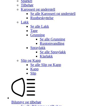
Sparkel
Tilbehør
Karosseri og understell
Se alle
Karosseri og understell
Rustbeskyttelse
Lakk
Se alle
Lakk
Tape
Grunning
Se alle
Grunning
Rustomvandling
Spraylakk
Se alle
Spraylakk
Klarlakk
Slip og Kapp
Se alle
Slip og Kapp
Kapp
Slip
Bilutstyr og tilbehør