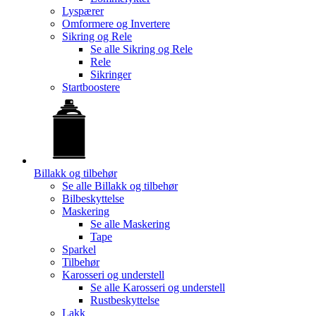
Lyspærer
Omformere og Invertere
Sikring og Rele
Se alle
Sikring og Rele
Rele
Sikringer
Startboostere
Billakk og tilbehør
Se alle
Billakk og tilbehør
Bilbeskyttelse
Maskering
Se alle
Maskering
Tape
Sparkel
Tilbehør
Karosseri og understell
Se alle
Karosseri og understell
Rustbeskyttelse
Lakk