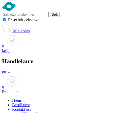
Søk
Priser ink
/
eks mva
Min konto
0
kr
0
,-
Handlekurv
kr
0
,-
0
Produkter
Hjem
Bestill time
Kontakt oss