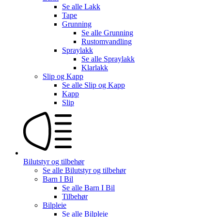
Se alle
Lakk
Tape
Grunning
Se alle
Grunning
Rustomvandling
Spraylakk
Se alle
Spraylakk
Klarlakk
Slip og Kapp
Se alle
Slip og Kapp
Kapp
Slip
Bilutstyr og tilbehør
Se alle
Bilutstyr og tilbehør
Barn I Bil
Se alle
Barn I Bil
Tilbehør
Bilpleie
Se alle
Bilpleie