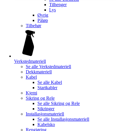
Tilhenger
Lys
Øvrig
Påløp
Tilbehør
Verkstedmateriell
Se alle
Verkstedmateriell
Dekkmateriell
Kabel
Se alle
Kabel
Startkabler
Kjemi
Sikring og Rele
Se alle
Sikring og Rele
Sikringer
Installasjonsmateriell
Se alle
Installasjonsmateriell
Kabelsko
Rengjøring