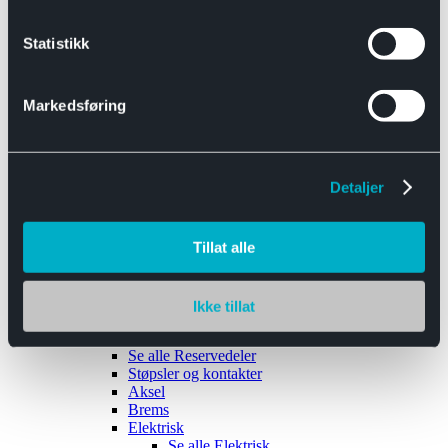
Se alle
Interiør
Sikkerhetsbelte
Statistikk
Tanklokk
Vindusviskere
Markedsføring
Detaljer
Tilhengere
Se alle
Tilhengere
Biltransport
Tillat alle
Maskinhenger
Yrkeshenger
Båthengere
Skaphengere
Ikke tillat
Varehengere
Reservedeler
Se alle
Reservedeler
Støpsler og kontakter
Aksel
Brems
Elektrisk
Se alle
Elektrisk