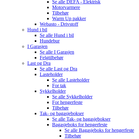
Se alle
DEFA - Elektrisk
Motorvarmere
Tilbehør
Warm Up pakker
Webasto - Drivstoff
Hund i bil
Se alle
Hund i bil
Hundebur
I Garasjen
Se alle
I Garasjen
Felgtilbehør
Last og Dra
Se alle
Last og Dra
Lasteholder
Se alle
Lasteholder
For tak
Sykkelholder
Se alle
Sykkelholder
For hengerfeste
Tilbehør
Tak- og bagasjebokser
Se alle
Tak- og bagasjebokser
Bagasjeboks for hengerfeste
Se alle
Bagasjeboks for hengerfeste
Tilbehør