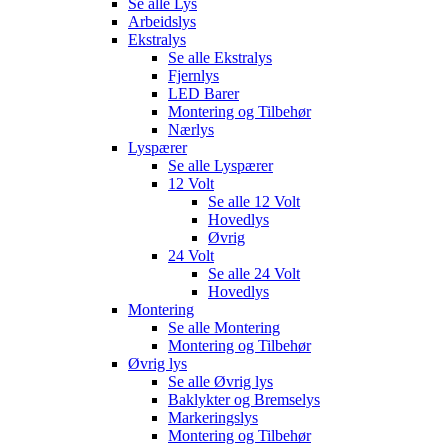
Se alle
Lys
Arbeidslys
Ekstralys
Se alle
Ekstralys
Fjernlys
LED Barer
Montering og Tilbehør
Nærlys
Lyspærer
Se alle
Lyspærer
12 Volt
Se alle
12 Volt
Hovedlys
Øvrig
24 Volt
Se alle
24 Volt
Hovedlys
Montering
Se alle
Montering
Montering og Tilbehør
Øvrig lys
Se alle
Øvrig lys
Baklykter og Bremselys
Markeringslys
Montering og Tilbehør