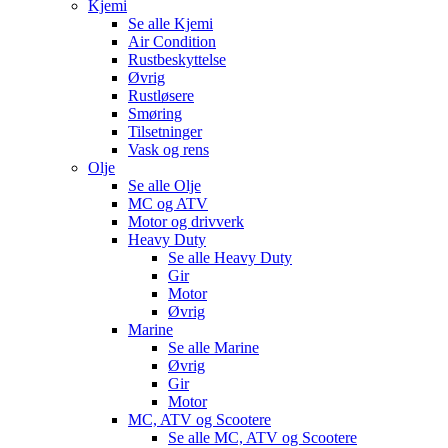
Kjemi
Se alle
Kjemi
Air Condition
Rustbeskyttelse
Øvrig
Rustløsere
Smøring
Tilsetninger
Vask og rens
Olje
Se alle
Olje
MC og ATV
Motor og drivverk
Heavy Duty
Se alle
Heavy Duty
Gir
Motor
Øvrig
Marine
Se alle
Marine
Øvrig
Gir
Motor
MC, ATV og Scootere
Se alle
MC, ATV og Scootere