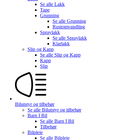
Se alle
Lakk
Tape
Grunning
Se alle
Grunning
Rustomvandling
Spraylakk
Se alle
Spraylakk
Klarlakk
Slip og Kapp
Se alle
Slip og Kapp
Kapp
Slip
Bilutstyr og tilbehør
Se alle
Bilutstyr og tilbehør
Barn I Bil
Se alle
Barn I Bil
Tilbehør
Bilpleie
Se alle
Bilpleie