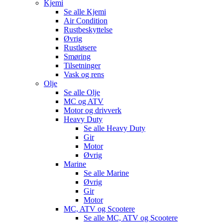
Kjemi
Se alle
Kjemi
Air Condition
Rustbeskyttelse
Øvrig
Rustløsere
Smøring
Tilsetninger
Vask og rens
Olje
Se alle
Olje
MC og ATV
Motor og drivverk
Heavy Duty
Se alle
Heavy Duty
Gir
Motor
Øvrig
Marine
Se alle
Marine
Øvrig
Gir
Motor
MC, ATV og Scootere
Se alle
MC, ATV og Scootere