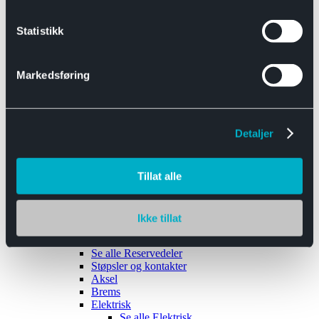
Se alle
Interiør
Sikkerhetsbelte
Statistikk
Tanklokk
Vindusviskere
Markedsføring
Detaljer
Tilhengere
Se alle
Tilhengere
Biltransport
Tillat alle
Maskinhenger
Yrkeshenger
Båthengere
Skaphengere
Ikke tillat
Varehengere
Reservedeler
Se alle
Reservedeler
Støpsler og kontakter
Aksel
Brems
Elektrisk
Se alle
Elektrisk