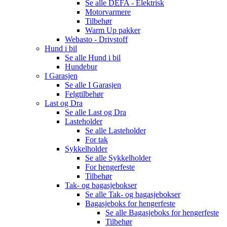
Se alle
DEFA - Elektrisk
Motorvarmere
Tilbehør
Warm Up pakker
Webasto - Drivstoff
Hund i bil
Se alle
Hund i bil
Hundebur
I Garasjen
Se alle
I Garasjen
Felgtilbehør
Last og Dra
Se alle
Last og Dra
Lasteholder
Se alle
Lasteholder
For tak
Sykkelholder
Se alle
Sykkelholder
For hengerfeste
Tilbehør
Tak- og bagasjebokser
Se alle
Tak- og bagasjebokser
Bagasjeboks for hengerfeste
Se alle
Bagasjeboks for hengerfeste
Tilbehør