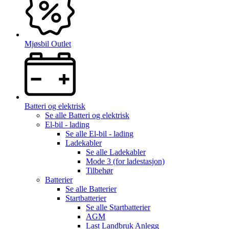
Mjøsbil Outlet
Batteri og elektrisk
Se alle
Batteri og elektrisk
El-bil - lading
Se alle
El-bil - lading
Ladekabler
Se alle
Ladekabler
Mode 3 (for ladestasjon)
Tilbehør
Batterier
Se alle
Batterier
Startbatterier
Se alle
Startbatterier
AGM
Last Landbruk Anlegg