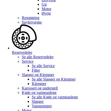
Gir
Motor
Øvrig
Rengjøring
Spylervæske
Reservedeler
Se alle
Reservedeler
Service
Se alle
Service
Filter
Slanger og Klemmer
Se alle
Slanger og Klemmer
Klemmer
Karosseri og understell
Kjøle og varmeanlegg
Se alle
Kjøle og varmeanlegg
Slanger
Vannpumper
Motor