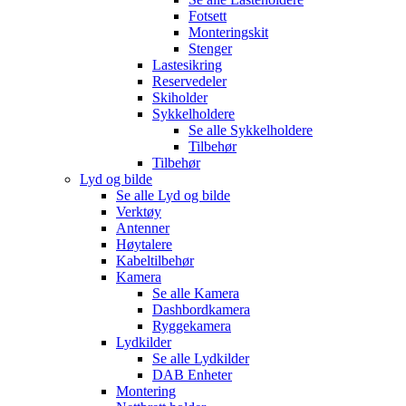
Fotsett
Monteringskit
Stenger
Lastesikring
Reservedeler
Skiholder
Sykkelholdere
Se alle
Sykkelholdere
Tilbehør
Tilbehør
Lyd og bilde
Se alle
Lyd og bilde
Verktøy
Antenner
Høytalere
Kabeltilbehør
Kamera
Se alle
Kamera
Dashbordkamera
Ryggekamera
Lydkilder
Se alle
Lydkilder
DAB Enheter
Montering