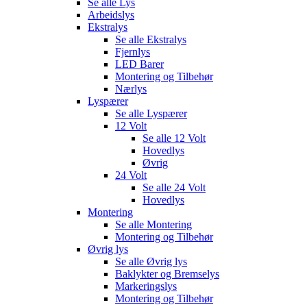
Se alle
Lys
Arbeidslys
Ekstralys
Se alle
Ekstralys
Fjernlys
LED Barer
Montering og Tilbehør
Nærlys
Lyspærer
Se alle
Lyspærer
12 Volt
Se alle
12 Volt
Hovedlys
Øvrig
24 Volt
Se alle
24 Volt
Hovedlys
Montering
Se alle
Montering
Montering og Tilbehør
Øvrig lys
Se alle
Øvrig lys
Baklykter og Bremselys
Markeringslys
Montering og Tilbehør