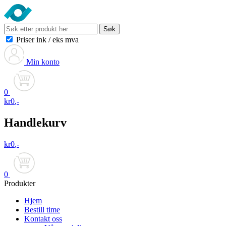
Søk
Priser ink
/
eks mva
Min konto
0
kr
0
,-
Handlekurv
kr
0
,-
0
Produkter
Hjem
Bestill time
Kontakt oss