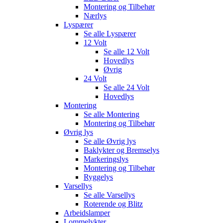
Montering og Tilbehør
Nærlys
Lyspærer
Se alle
Lyspærer
12 Volt
Se alle
12 Volt
Hovedlys
Øvrig
24 Volt
Se alle
24 Volt
Hovedlys
Montering
Se alle
Montering
Montering og Tilbehør
Øvrig lys
Se alle
Øvrig lys
Baklykter og Bremselys
Markeringslys
Montering og Tilbehør
Ryggelys
Varsellys
Se alle
Varsellys
Roterende og Blitz
Arbeidslamper
Lommelykter