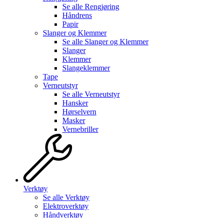
Se alle
Rengjøring
Håndrens
Papir
Slanger og Klemmer
Se alle
Slanger og Klemmer
Slanger
Klemmer
Slangeklemmer
Tape
Verneutstyr
Se alle
Verneutstyr
Hansker
Hørselvern
Masker
Vernebriller
Verktøy
Se alle
Verktøy
Elektroverktøy
Håndverktøy