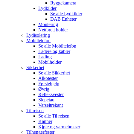
Ryggekamera
Lydkilder
Se alle
Lydkilder
DAB Enheter
Montering
Nettbrett holder
Lydisolering
Mobiltelefon
Se alle
Mobiltelefon
Ladere og kabler
Lading
Mobilholder
Sikkerhet
Se alle
Sikkerhet
Alkotester
Førstehjelp
Øvrig
Refleksvester
Slepetau
Varseltrekant
Til reisen
Se alle
Til reisen
Kanner
Kjøle og varmebokser
Tilhengerfester