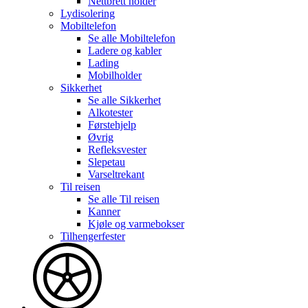
Nettbrett holder
Lydisolering
Mobiltelefon
Se alle
Mobiltelefon
Ladere og kabler
Lading
Mobilholder
Sikkerhet
Se alle
Sikkerhet
Alkotester
Førstehjelp
Øvrig
Refleksvester
Slepetau
Varseltrekant
Til reisen
Se alle
Til reisen
Kanner
Kjøle og varmebokser
Tilhengerfester