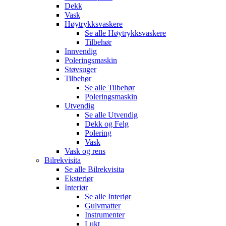
Dekk
Vask
Høytrykksvaskere
Se alle
Høytrykksvaskere
Tilbehør
Innvendig
Poleringsmaskin
Støvsuger
Tilbehør
Se alle
Tilbehør
Poleringsmaskin
Utvendig
Se alle
Utvendig
Dekk og Felg
Polering
Vask
Vask og rens
Bilrekvisita
Se alle
Bilrekvisita
Eksteriør
Interiør
Se alle
Interiør
Gulvmatter
Instrumenter
Lukt