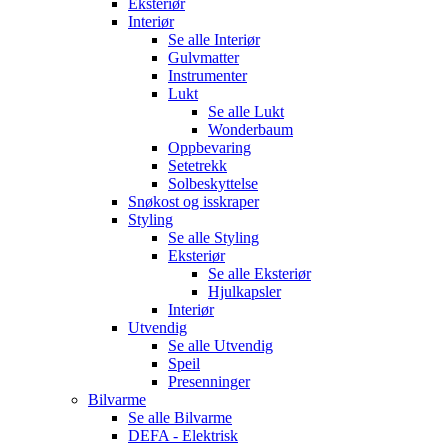
Eksteriør
Interiør
Se alle
Interiør
Gulvmatter
Instrumenter
Lukt
Se alle
Lukt
Wonderbaum
Oppbevaring
Setetrekk
Solbeskyttelse
Snøkost og isskraper
Styling
Se alle
Styling
Eksteriør
Se alle
Eksteriør
Hjulkapsler
Interiør
Utvendig
Se alle
Utvendig
Speil
Presenninger
Bilvarme
Se alle
Bilvarme
DEFA - Elektrisk