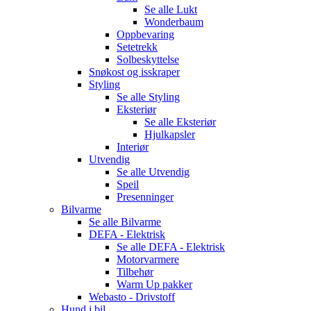
Se alle
Lukt
Wonderbaum
Oppbevaring
Setetrekk
Solbeskyttelse
Snøkost og isskraper
Styling
Se alle
Styling
Eksteriør
Se alle
Eksteriør
Hjulkapsler
Interiør
Utvendig
Se alle
Utvendig
Speil
Presenninger
Bilvarme
Se alle
Bilvarme
DEFA - Elektrisk
Se alle
DEFA - Elektrisk
Motorvarmere
Tilbehør
Warm Up pakker
Webasto - Drivstoff
Hund i bil