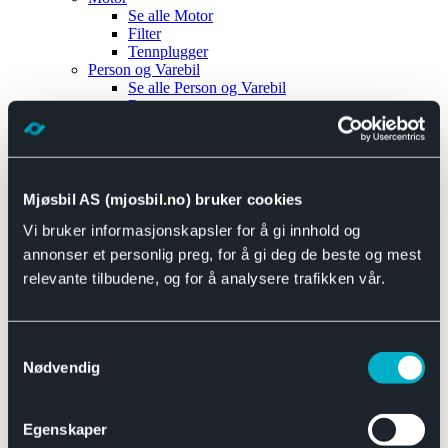
Se alle
Motor
Filter
Tennplugger
Person og Varebil
Se alle
Person og Varebil
Brems
Elektrisk
Bremser
Motor og drivverk
Universal
Se alle
Universal
Mjøsbil AS (mjosbil.no) bruker cookies
Bremsedeler
Vi bruker informasjonskapsler for å gi innhold og
Se alle
Bremsedeler
Bremsenippler
annonser et personlig preg, for å gi deg de beste og mest
Drivline og motor
relevante tilbudene, og for å analysere trafikken vår.
Se alle
Drivline og motor
Bensinpumpe
Eksosanlegg
Se alle
Eksosanlegg
Samtykkevalg
Reparasjonsmateriell
Nødvendig
Eksteriør
Se alle
Eksteriør
Horn og Tuter
Egenskaper
Speil
Interiør