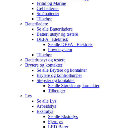
Fritid og Marine
Gel batterier
Småbatterier
Tilbehør
Batteriladere
Se alle
Batteriladere
Batteri utstyr og testere
DEFA - Elektrisk
Se alle
DEFA - Elektrisk
Powersystem
Tilbehør
Batteriutstyr og testere
Brytere og kontakter
Se alle
Brytere og kontakter
Brytere og kontrollamper
Støpsler og kontakter
Se alle
Støpsler og kontakter
Tilhenger
Lys
Se alle
Lys
Arbeidslys
Ekstralys
Se alle
Ekstralys
Fjernlys
LED Barer