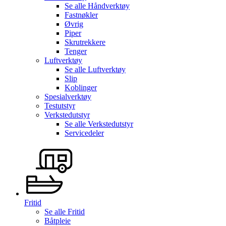
Se alle
Håndverktøy
Fastnøkler
Øvrig
Piper
Skrutrekkere
Tenger
Luftverktøy
Se alle
Luftverktøy
Slip
Koblinger
Spesialverktøy
Testutstyr
Verkstedutstyr
Se alle
Verkstedutstyr
Servicedeler
Fritid
Se alle
Fritid
Båtpleie