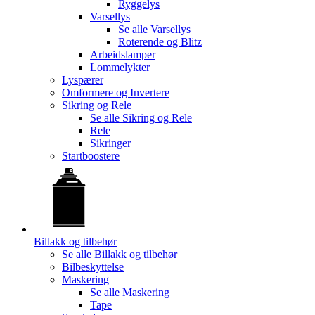
Ryggelys
Varsellys
Se alle
Varsellys
Roterende og Blitz
Arbeidslamper
Lommelykter
Lyspærer
Omformere og Invertere
Sikring og Rele
Se alle
Sikring og Rele
Rele
Sikringer
Startboostere
Billakk og tilbehør
Se alle
Billakk og tilbehør
Bilbeskyttelse
Maskering
Se alle
Maskering
Tape