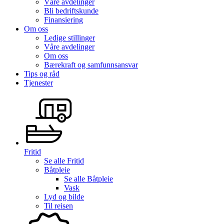
Våre avdelinger
Bli bedriftskunde
Finansiering
Om oss
Ledige stillinger
Våre avdelinger
Om oss
Bærekraft og samfunnsansvar
Tips og råd
Tjenester
Fritid
Se alle
Fritid
Båtpleie
Se alle
Båtpleie
Vask
Lyd og bilde
Til reisen