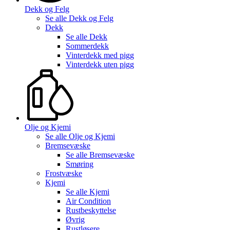
Dekk og Felg
Se alle
Dekk og Felg
Dekk
Se alle
Dekk
Sommerdekk
Vinterdekk med pigg
Vinterdekk uten pigg
Olje og Kjemi
Se alle
Olje og Kjemi
Bremsevæske
Se alle
Bremsevæske
Smøring
Frostvæske
Kjemi
Se alle
Kjemi
Air Condition
Rustbeskyttelse
Øvrig
Rustløsere