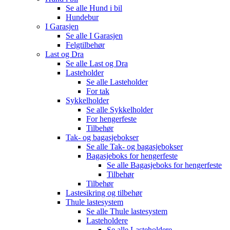
Se alle
Hund i bil
Hundebur
I Garasjen
Se alle
I Garasjen
Felgtilbehør
Last og Dra
Se alle
Last og Dra
Lasteholder
Se alle
Lasteholder
For tak
Sykkelholder
Se alle
Sykkelholder
For hengerfeste
Tilbehør
Tak- og bagasjebokser
Se alle
Tak- og bagasjebokser
Bagasjeboks for hengerfeste
Se alle
Bagasjeboks for hengerfeste
Tilbehør
Tilbehør
Lastesikring og tilbehør
Thule lastesystem
Se alle
Thule lastesystem
Lasteholdere
Se alle
Lasteholdere