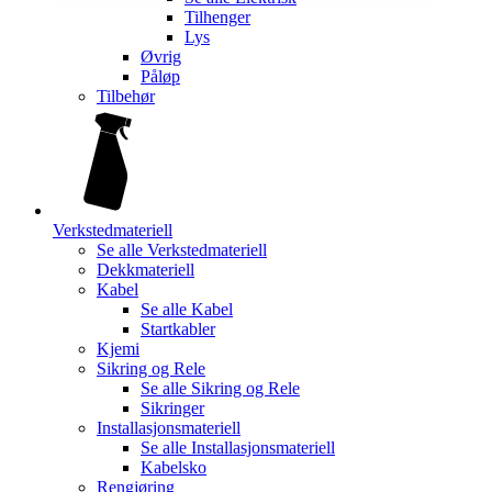
Tilhenger
Lys
Øvrig
Påløp
Tilbehør
Verkstedmateriell
Se alle
Verkstedmateriell
Dekkmateriell
Kabel
Se alle
Kabel
Startkabler
Kjemi
Sikring og Rele
Se alle
Sikring og Rele
Sikringer
Installasjonsmateriell
Se alle
Installasjonsmateriell
Kabelsko
Rengjøring