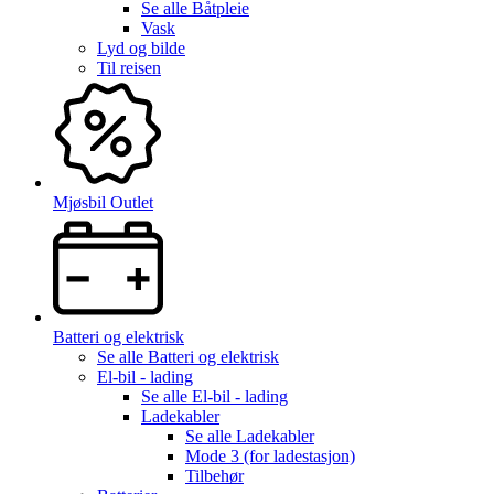
Se alle
Båtpleie
Vask
Lyd og bilde
Til reisen
Mjøsbil Outlet
Batteri og elektrisk
Se alle
Batteri og elektrisk
El-bil - lading
Se alle
El-bil - lading
Ladekabler
Se alle
Ladekabler
Mode 3 (for ladestasjon)
Tilbehør