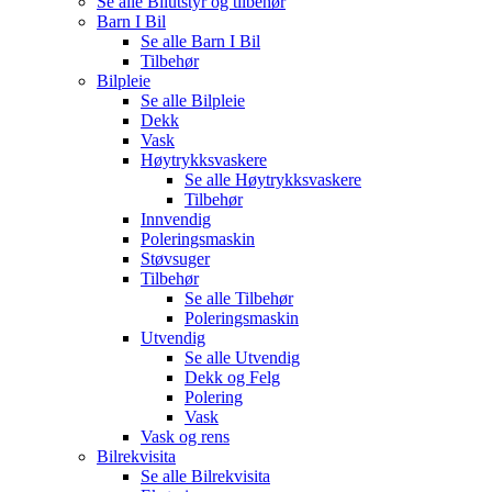
Se alle
Bilutstyr og tilbehør
Barn I Bil
Se alle
Barn I Bil
Tilbehør
Bilpleie
Se alle
Bilpleie
Dekk
Vask
Høytrykksvaskere
Se alle
Høytrykksvaskere
Tilbehør
Innvendig
Poleringsmaskin
Støvsuger
Tilbehør
Se alle
Tilbehør
Poleringsmaskin
Utvendig
Se alle
Utvendig
Dekk og Felg
Polering
Vask
Vask og rens
Bilrekvisita
Se alle
Bilrekvisita