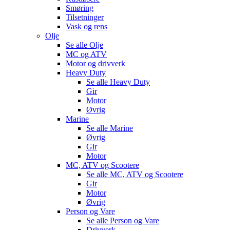
Smøring
Tilsetninger
Vask og rens
Olje
Se alle
Olje
MC og ATV
Motor og drivverk
Heavy Duty
Se alle
Heavy Duty
Gir
Motor
Øvrig
Marine
Se alle
Marine
Øvrig
Gir
Motor
MC, ATV og Scootere
Se alle
MC, ATV og Scootere
Gir
Motor
Øvrig
Person og Vare
Se alle
Person og Vare
Drivverk