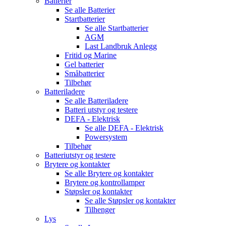
Batterier
Se alle
Batterier
Startbatterier
Se alle
Startbatterier
AGM
Last Landbruk Anlegg
Fritid og Marine
Gel batterier
Småbatterier
Tilbehør
Batteriladere
Se alle
Batteriladere
Batteri utstyr og testere
DEFA - Elektrisk
Se alle
DEFA - Elektrisk
Powersystem
Tilbehør
Batteriutstyr og testere
Brytere og kontakter
Se alle
Brytere og kontakter
Brytere og kontrollamper
Støpsler og kontakter
Se alle
Støpsler og kontakter
Tilhenger
Lys