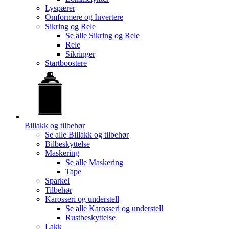
Lyspærer
Omformere og Invertere
Sikring og Rele
Se alle
Sikring og Rele
Rele
Sikringer
Startboostere
Billakk og tilbehør
Se alle
Billakk og tilbehør
Bilbeskyttelse
Maskering
Se alle
Maskering
Tape
Sparkel
Tilbehør
Karosseri og understell
Se alle
Karosseri og understell
Rustbeskyttelse
Lakk