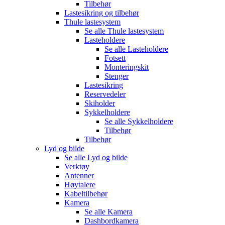
Tilbehør
Lastesikring og tilbehør
Thule lastesystem
Se alle
Thule lastesystem
Lasteholdere
Se alle
Lasteholdere
Fotsett
Monteringskit
Stenger
Lastesikring
Reservedeler
Skiholder
Sykkelholdere
Se alle
Sykkelholdere
Tilbehør
Tilbehør
Lyd og bilde
Se alle
Lyd og bilde
Verktøy
Antenner
Høytalere
Kabeltilbehør
Kamera
Se alle
Kamera
Dashbordkamera