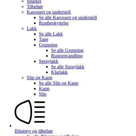
Sparkel
Tilbehør
Karosseri og understell
Se alle
Karosseri og understell
Rustbeskyttelse
Lakk
Se alle
Lakk
Tape
Grunning
Se alle
Grunning
Rustomvandling
Spraylakk
Se alle
Spraylakk
Klarlakk
Slip og Kapp
Se alle
Slip og Kapp
Kapp
Slip
Bilutstyr og tilbehør