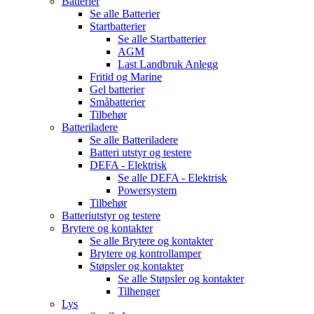
Batterier
Se alle
Batterier
Startbatterier
Se alle
Startbatterier
AGM
Last Landbruk Anlegg
Fritid og Marine
Gel batterier
Småbatterier
Tilbehør
Batteriladere
Se alle
Batteriladere
Batteri utstyr og testere
DEFA - Elektrisk
Se alle
DEFA - Elektrisk
Powersystem
Tilbehør
Batteriutstyr og testere
Brytere og kontakter
Se alle
Brytere og kontakter
Brytere og kontrollamper
Støpsler og kontakter
Se alle
Støpsler og kontakter
Tilhenger
Lys