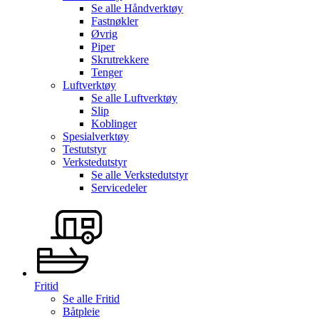
Se alle
Håndverktøy
Fastnøkler
Øvrig
Piper
Skrutrekkere
Tenger
Luftverktøy
Se alle
Luftverktøy
Slip
Koblinger
Spesialverktøy
Testutstyr
Verkstedutstyr
Se alle
Verkstedutstyr
Servicedeler
Fritid
Se alle
Fritid
Båtpleie