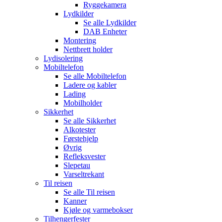
Ryggekamera
Lydkilder
Se alle
Lydkilder
DAB Enheter
Montering
Nettbrett holder
Lydisolering
Mobiltelefon
Se alle
Mobiltelefon
Ladere og kabler
Lading
Mobilholder
Sikkerhet
Se alle
Sikkerhet
Alkotester
Førstehjelp
Øvrig
Refleksvester
Slepetau
Varseltrekant
Til reisen
Se alle
Til reisen
Kanner
Kjøle og varmebokser
Tilhengerfester