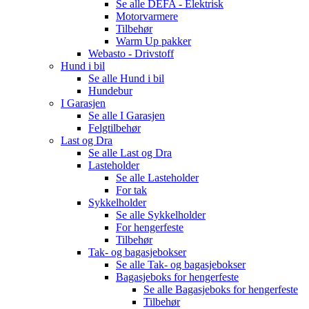
Se alle
DEFA - Elektrisk
Motorvarmere
Tilbehør
Warm Up pakker
Webasto - Drivstoff
Hund i bil
Se alle
Hund i bil
Hundebur
I Garasjen
Se alle
I Garasjen
Felgtilbehør
Last og Dra
Se alle
Last og Dra
Lasteholder
Se alle
Lasteholder
For tak
Sykkelholder
Se alle
Sykkelholder
For hengerfeste
Tilbehør
Tak- og bagasjebokser
Se alle
Tak- og bagasjebokser
Bagasjeboks for hengerfeste
Se alle
Bagasjeboks for hengerfeste
Tilbehør