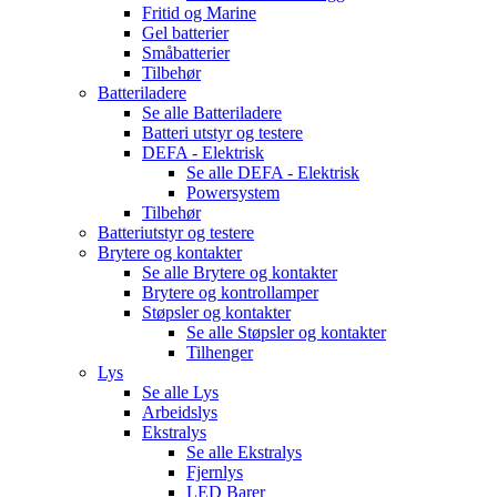
Fritid og Marine
Gel batterier
Småbatterier
Tilbehør
Batteriladere
Se alle
Batteriladere
Batteri utstyr og testere
DEFA - Elektrisk
Se alle
DEFA - Elektrisk
Powersystem
Tilbehør
Batteriutstyr og testere
Brytere og kontakter
Se alle
Brytere og kontakter
Brytere og kontrollamper
Støpsler og kontakter
Se alle
Støpsler og kontakter
Tilhenger
Lys
Se alle
Lys
Arbeidslys
Ekstralys
Se alle
Ekstralys
Fjernlys
LED Barer