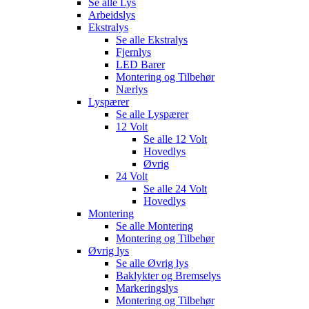
Se alle
Lys
Arbeidslys
Ekstralys
Se alle
Ekstralys
Fjernlys
LED Barer
Montering og Tilbehør
Nærlys
Lyspærer
Se alle
Lyspærer
12 Volt
Se alle
12 Volt
Hovedlys
Øvrig
24 Volt
Se alle
24 Volt
Hovedlys
Montering
Se alle
Montering
Montering og Tilbehør
Øvrig lys
Se alle
Øvrig lys
Baklykter og Bremselys
Markeringslys
Montering og Tilbehør