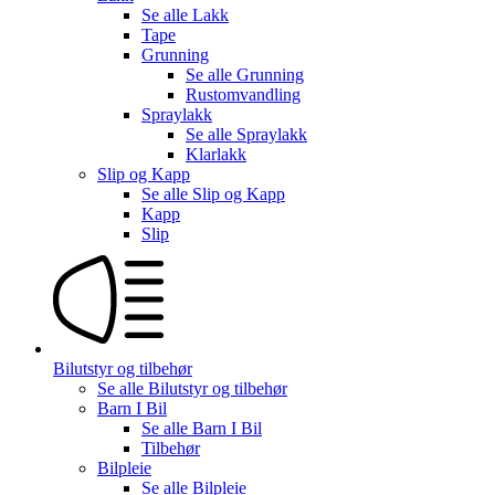
Se alle
Lakk
Tape
Grunning
Se alle
Grunning
Rustomvandling
Spraylakk
Se alle
Spraylakk
Klarlakk
Slip og Kapp
Se alle
Slip og Kapp
Kapp
Slip
Bilutstyr og tilbehør
Se alle
Bilutstyr og tilbehør
Barn I Bil
Se alle
Barn I Bil
Tilbehør
Bilpleie
Se alle
Bilpleie