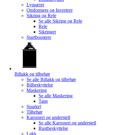
Lyspærer
Omformere og Invertere
Sikring og Rele
Se alle
Sikring og Rele
Rele
Sikringer
Startboostere
Billakk og tilbehør
Se alle
Billakk og tilbehør
Bilbeskyttelse
Maskering
Se alle
Maskering
Tape
Sparkel
Tilbehør
Karosseri og understell
Se alle
Karosseri og understell
Rustbeskyttelse
Lakk