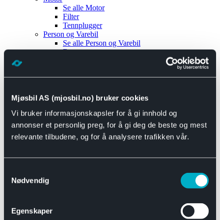
Se alle
Motor
Filter
Tennplugger
Person og Varebil
Se alle
Person og Varebil
Brems
Elektrisk
Bremser
Motor og drivverk
Universal
Se alle
Universal
Mjøsbil AS (mjosbil.no) bruker cookies
Bremsedeler
Vi bruker informasjonskapsler for å gi innhold og
Se alle
Bremsedeler
Bremsenippler
annonser et personlig preg, for å gi deg de beste og mest
Drivline og motor
relevante tilbudene, og for å analysere trafikken vår.
Se alle
Drivline og motor
Bensinpumpe
Eksosanlegg
Se alle
Eksosanlegg
Samtykkevalg
Reparasjonsmateriell
Nødvendig
Eksteriør
Se alle
Eksteriør
Horn og Tuter
Egenskaper
Speil
Interiør