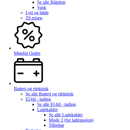
Se alle
Båtpleie
Vask
Lyd og bilde
Til reisen
Mjøsbil Outlet
Batteri og elektrisk
Se alle
Batteri og elektrisk
El-bil - lading
Se alle
El-bil - lading
Ladekabler
Se alle
Ladekabler
Mode 3 (for ladestasjon)
Tilbehør