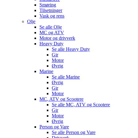
Smøring
Tilsetninger
Vask og rens
Olje
Se alle
Olje
MC og ATV
Motor og drivverk
Heavy Duty
Se alle
Heavy Duty
Gir
Motor
Øvrig
Marine
Se alle
Marine
Øvrig
Gir
Motor
MC, ATV og Scootere
Se alle
MC, ATV og Scootere
Gir
Motor
Øvrig
Person og Vare
Se alle
Person og Vare
Drivverk