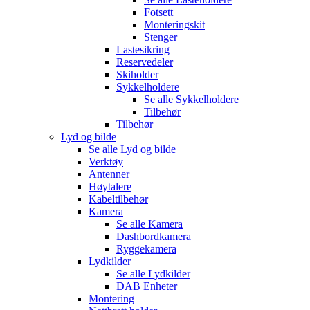
Fotsett
Monteringskit
Stenger
Lastesikring
Reservedeler
Skiholder
Sykkelholdere
Se alle
Sykkelholdere
Tilbehør
Tilbehør
Lyd og bilde
Se alle
Lyd og bilde
Verktøy
Antenner
Høytalere
Kabeltilbehør
Kamera
Se alle
Kamera
Dashbordkamera
Ryggekamera
Lydkilder
Se alle
Lydkilder
DAB Enheter
Montering