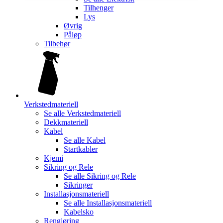
Tilhenger
Lys
Øvrig
Påløp
Tilbehør
Verkstedmateriell
Se alle
Verkstedmateriell
Dekkmateriell
Kabel
Se alle
Kabel
Startkabler
Kjemi
Sikring og Rele
Se alle
Sikring og Rele
Sikringer
Installasjonsmateriell
Se alle
Installasjonsmateriell
Kabelsko
Rengjøring