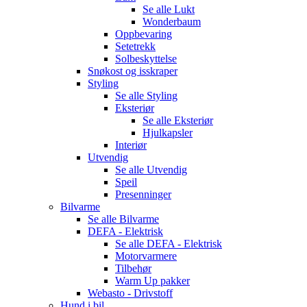
Se alle
Lukt
Wonderbaum
Oppbevaring
Setetrekk
Solbeskyttelse
Snøkost og isskraper
Styling
Se alle
Styling
Eksteriør
Se alle
Eksteriør
Hjulkapsler
Interiør
Utvendig
Se alle
Utvendig
Speil
Presenninger
Bilvarme
Se alle
Bilvarme
DEFA - Elektrisk
Se alle
DEFA - Elektrisk
Motorvarmere
Tilbehør
Warm Up pakker
Webasto - Drivstoff
Hund i bil