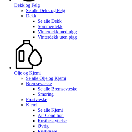
Dekk og Felg
Se alle
Dekk og Felg
Dekk
Se alle
Dekk
Sommerdekk
Vinterdekk med pigg
Vinterdekk uten pigg
Olje og Kjemi
Se alle
Olje og Kjemi
Bremsevæske
Se alle
Bremsevæske
Smøring
Frostvæske
Kjemi
Se alle
Kjemi
Air Condition
Rustbeskyttelse
Øvrig
Rustløsere