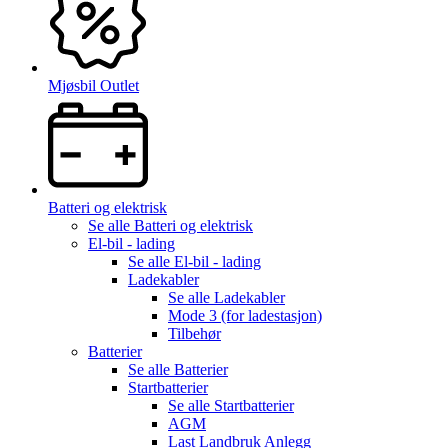
Mjøsbil Outlet
Batteri og elektrisk
Se alle
Batteri og elektrisk
El-bil - lading
Se alle
El-bil - lading
Ladekabler
Se alle
Ladekabler
Mode 3 (for ladestasjon)
Tilbehør
Batterier
Se alle
Batterier
Startbatterier
Se alle
Startbatterier
AGM
Last Landbruk Anlegg