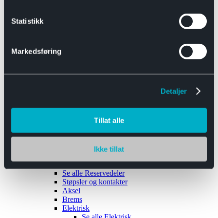
Se alle
Interiør
Sikkerhetsbelte
Statistikk
Tanklokk
Vindusviskere
Markedsføring
Detaljer
Tilhengere
Se alle
Tilhengere
Biltransport
Tillat alle
Maskinhenger
Yrkeshenger
Båthengere
Skaphengere
Ikke tillat
Varehengere
Reservedeler
Se alle
Reservedeler
Støpsler og kontakter
Aksel
Brems
Elektrisk
Se alle
Elektrisk