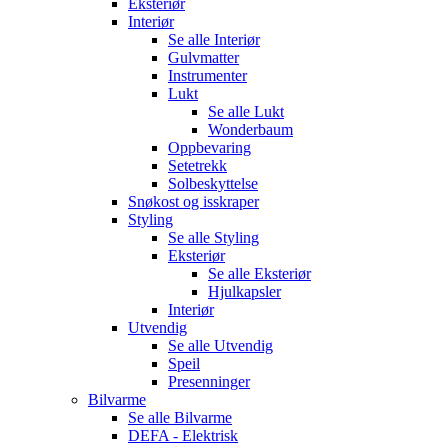
Eksteriør
Interiør
Se alle
Interiør
Gulvmatter
Instrumenter
Lukt
Se alle
Lukt
Wonderbaum
Oppbevaring
Setetrekk
Solbeskyttelse
Snøkost og isskraper
Styling
Se alle
Styling
Eksteriør
Se alle
Eksteriør
Hjulkapsler
Interiør
Utvendig
Se alle
Utvendig
Speil
Presenninger
Bilvarme
Se alle
Bilvarme
DEFA - Elektrisk