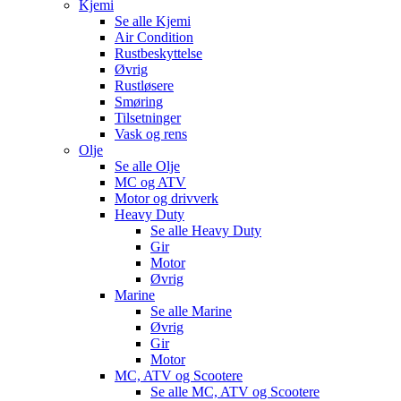
Kjemi
Se alle
Kjemi
Air Condition
Rustbeskyttelse
Øvrig
Rustløsere
Smøring
Tilsetninger
Vask og rens
Olje
Se alle
Olje
MC og ATV
Motor og drivverk
Heavy Duty
Se alle
Heavy Duty
Gir
Motor
Øvrig
Marine
Se alle
Marine
Øvrig
Gir
Motor
MC, ATV og Scootere
Se alle
MC, ATV og Scootere