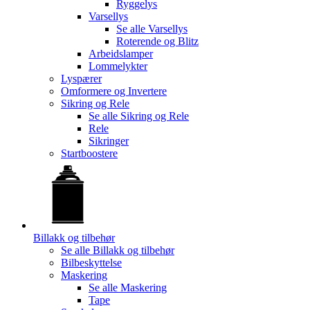
Ryggelys
Varsellys
Se alle
Varsellys
Roterende og Blitz
Arbeidslamper
Lommelykter
Lyspærer
Omformere og Invertere
Sikring og Rele
Se alle
Sikring og Rele
Rele
Sikringer
Startboostere
Billakk og tilbehør
Se alle
Billakk og tilbehør
Bilbeskyttelse
Maskering
Se alle
Maskering
Tape