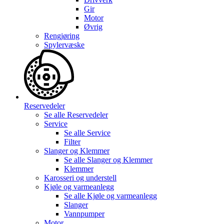
Gir
Motor
Øvrig
Rengjøring
Spylervæske
Reservedeler
Se alle
Reservedeler
Service
Se alle
Service
Filter
Slanger og Klemmer
Se alle
Slanger og Klemmer
Klemmer
Karosseri og understell
Kjøle og varmeanlegg
Se alle
Kjøle og varmeanlegg
Slanger
Vannpumper
Motor