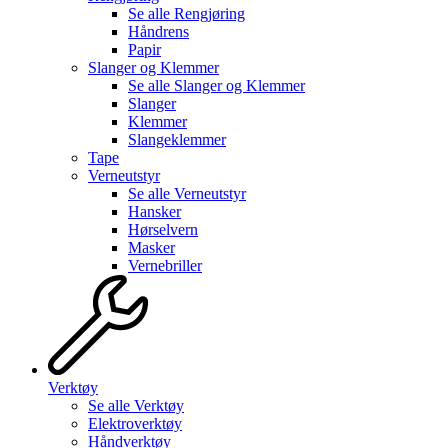
Se alle
Rengjøring
Håndrens
Papir
Slanger og Klemmer
Se alle
Slanger og Klemmer
Slanger
Klemmer
Slangeklemmer
Tape
Verneutstyr
Se alle
Verneutstyr
Hansker
Hørselvern
Masker
Vernebriller
Verktøy
Se alle
Verktøy
Elektroverktøy
Håndverktøy