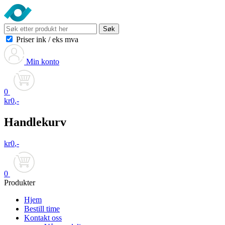
Søk
Priser ink
/
eks mva
Min konto
0
kr
0
,-
Handlekurv
kr
0
,-
0
Produkter
Hjem
Bestill time
Kontakt oss