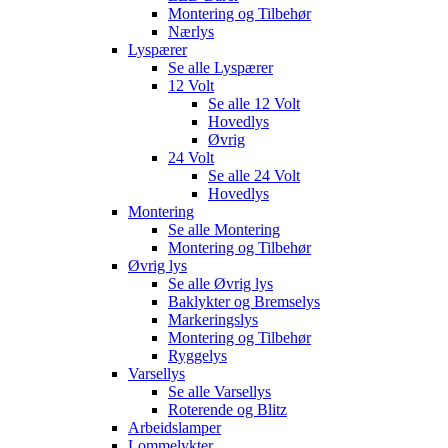
Montering og Tilbehør
Nærlys
Lyspærer
Se alle
Lyspærer
12 Volt
Se alle
12 Volt
Hovedlys
Øvrig
24 Volt
Se alle
24 Volt
Hovedlys
Montering
Se alle
Montering
Montering og Tilbehør
Øvrig lys
Se alle
Øvrig lys
Baklykter og Bremselys
Markeringslys
Montering og Tilbehør
Ryggelys
Varsellys
Se alle
Varsellys
Roterende og Blitz
Arbeidslamper
Lommelykter