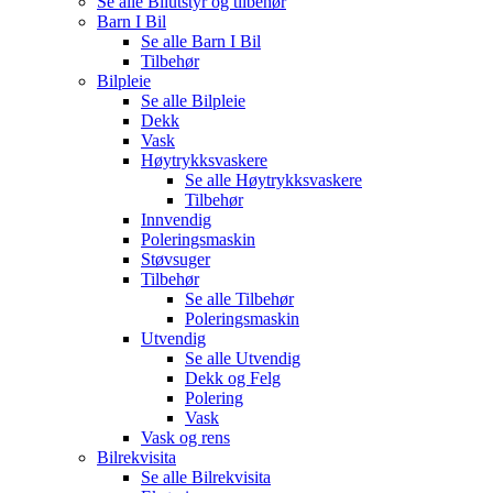
Se alle
Bilutstyr og tilbehør
Barn I Bil
Se alle
Barn I Bil
Tilbehør
Bilpleie
Se alle
Bilpleie
Dekk
Vask
Høytrykksvaskere
Se alle
Høytrykksvaskere
Tilbehør
Innvendig
Poleringsmaskin
Støvsuger
Tilbehør
Se alle
Tilbehør
Poleringsmaskin
Utvendig
Se alle
Utvendig
Dekk og Felg
Polering
Vask
Vask og rens
Bilrekvisita
Se alle
Bilrekvisita