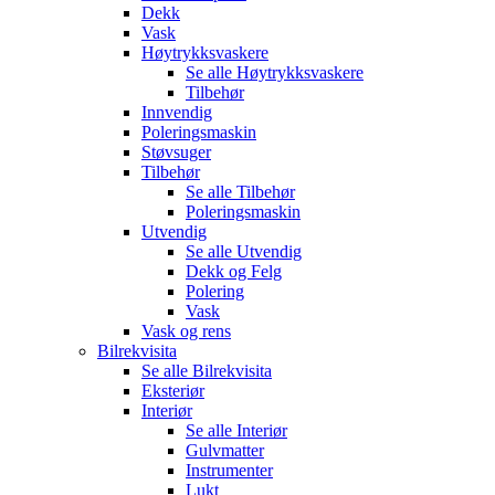
Dekk
Vask
Høytrykksvaskere
Se alle
Høytrykksvaskere
Tilbehør
Innvendig
Poleringsmaskin
Støvsuger
Tilbehør
Se alle
Tilbehør
Poleringsmaskin
Utvendig
Se alle
Utvendig
Dekk og Felg
Polering
Vask
Vask og rens
Bilrekvisita
Se alle
Bilrekvisita
Eksteriør
Interiør
Se alle
Interiør
Gulvmatter
Instrumenter
Lukt