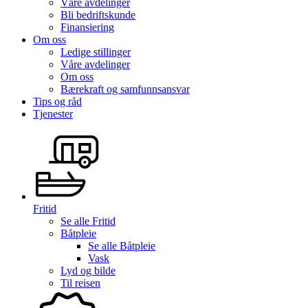
Våre avdelinger
Bli bedriftskunde
Finansiering
Om oss
Ledige stillinger
Våre avdelinger
Om oss
Bærekraft og samfunnsansvar
Tips og råd
Tjenester
Fritid
Se alle
Fritid
Båtpleie
Se alle
Båtpleie
Vask
Lyd og bilde
Til reisen