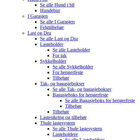
Se alle
Hund i bil
Hundebur
I Garasjen
Se alle
I Garasjen
Felgtilbehør
Last og Dra
Se alle
Last og Dra
Lasteholder
Se alle
Lasteholder
For tak
Sykkelholder
Se alle
Sykkelholder
For hengerfeste
Tilbehør
Tak- og bagasjebokser
Se alle
Tak- og bagasjebokser
Bagasjeboks for hengerfeste
Se alle
Bagasjeboks for hengerfeste
Tilbehør
Tilbehør
Lastesikring og tilbehør
Thule lastesystem
Se alle
Thule lastesystem
Lasteholdere
Se alle
Lasteholdere