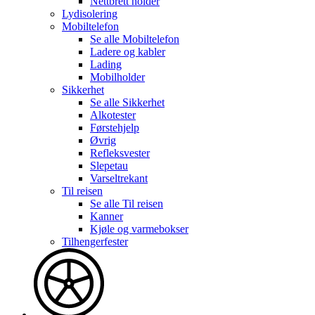
Nettbrett holder
Lydisolering
Mobiltelefon
Se alle
Mobiltelefon
Ladere og kabler
Lading
Mobilholder
Sikkerhet
Se alle
Sikkerhet
Alkotester
Førstehjelp
Øvrig
Refleksvester
Slepetau
Varseltrekant
Til reisen
Se alle
Til reisen
Kanner
Kjøle og varmebokser
Tilhengerfester