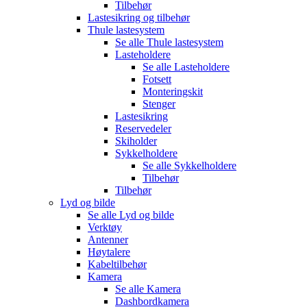
Tilbehør
Lastesikring og tilbehør
Thule lastesystem
Se alle
Thule lastesystem
Lasteholdere
Se alle
Lasteholdere
Fotsett
Monteringskit
Stenger
Lastesikring
Reservedeler
Skiholder
Sykkelholdere
Se alle
Sykkelholdere
Tilbehør
Tilbehør
Lyd og bilde
Se alle
Lyd og bilde
Verktøy
Antenner
Høytalere
Kabeltilbehør
Kamera
Se alle
Kamera
Dashbordkamera