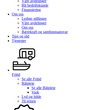
Våre avdelinger
Bli bedriftskunde
Finansiering
Om oss
Ledige stillinger
Våre avdelinger
Om oss
Bærekraft og samfunnsansvar
Tips og råd
Tjenester
Fritid
Se alle
Fritid
Båtpleie
Se alle
Båtpleie
Vask
Lyd og bilde
Til reisen