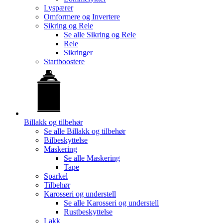
Lyspærer
Omformere og Invertere
Sikring og Rele
Se alle
Sikring og Rele
Rele
Sikringer
Startboostere
Billakk og tilbehør
Se alle
Billakk og tilbehør
Bilbeskyttelse
Maskering
Se alle
Maskering
Tape
Sparkel
Tilbehør
Karosseri og understell
Se alle
Karosseri og understell
Rustbeskyttelse
Lakk