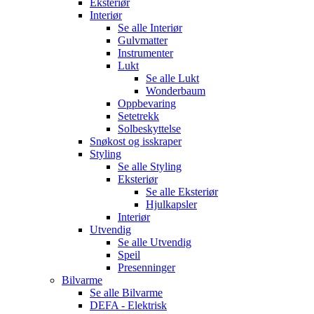
Eksteriør
Interiør
Se alle
Interiør
Gulvmatter
Instrumenter
Lukt
Se alle
Lukt
Wonderbaum
Oppbevaring
Setetrekk
Solbeskyttelse
Snøkost og isskraper
Styling
Se alle
Styling
Eksteriør
Se alle
Eksteriør
Hjulkapsler
Interiør
Utvendig
Se alle
Utvendig
Speil
Presenninger
Bilvarme
Se alle
Bilvarme
DEFA - Elektrisk