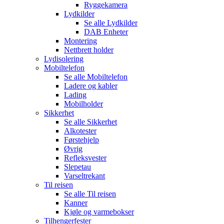
Ryggekamera
Lydkilder
Se alle
Lydkilder
DAB Enheter
Montering
Nettbrett holder
Lydisolering
Mobiltelefon
Se alle
Mobiltelefon
Ladere og kabler
Lading
Mobilholder
Sikkerhet
Se alle
Sikkerhet
Alkotester
Førstehjelp
Øvrig
Refleksvester
Slepetau
Varseltrekant
Til reisen
Se alle
Til reisen
Kanner
Kjøle og varmebokser
Tilhengerfester