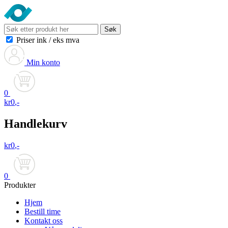
Søk
Priser ink
/
eks mva
Min konto
0
kr
0
,-
Handlekurv
kr
0
,-
0
Produkter
Hjem
Bestill time
Kontakt oss