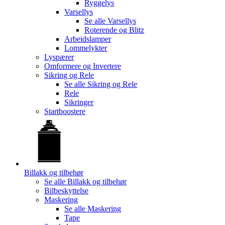
Ryggelys
Varsellys
Se alle
Varsellys
Roterende og Blitz
Arbeidslamper
Lommelykter
Lyspærer
Omformere og Invertere
Sikring og Rele
Se alle
Sikring og Rele
Rele
Sikringer
Startboostere
Billakk og tilbehør
Se alle
Billakk og tilbehør
Bilbeskyttelse
Maskering
Se alle
Maskering
Tape