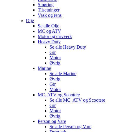
Smøring
Tilsetninger
Vask og rens
Olje
Se alle
Olje
MC og ATV
Motor og drivverk
Heavy Duty
Se alle
Heavy Duty
Gir
Motor
Øvrig
Marine
Se alle
Marine
Øvrig
Gir
Motor
MC, ATV og Scootere
Se alle
MC, ATV og Scootere
Gir
Motor
Øvrig
Person og Vare
Se alle
Person og Vare
Drivverk