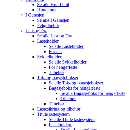
Se alle
Hund i bil
Hundebur
I Garasjen
Se alle
I Garasjen
Felgtilbehør
Last og Dra
Se alle
Last og Dra
Lasteholder
Se alle
Lasteholder
For tak
Sykkelholder
Se alle
Sykkelholder
For hengerfeste
Tilbehør
Tak- og bagasjebokser
Se alle
Tak- og bagasjebokser
Bagasjeboks for hengerfeste
Se alle
Bagasjeboks for hengerfeste
Tilbehør
Tilbehør
Lastesikring og tilbehør
Thule lastesystem
Se alle
Thule lastesystem
Lasteholdere
Se alle
Lasteholdere