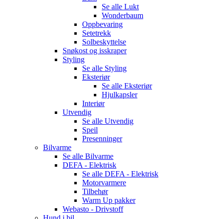
Se alle
Lukt
Wonderbaum
Oppbevaring
Setetrekk
Solbeskyttelse
Snøkost og isskraper
Styling
Se alle
Styling
Eksteriør
Se alle
Eksteriør
Hjulkapsler
Interiør
Utvendig
Se alle
Utvendig
Speil
Presenninger
Bilvarme
Se alle
Bilvarme
DEFA - Elektrisk
Se alle
DEFA - Elektrisk
Motorvarmere
Tilbehør
Warm Up pakker
Webasto - Drivstoff
Hund i bil