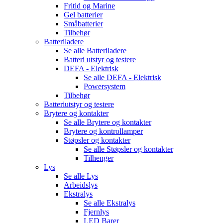
Fritid og Marine
Gel batterier
Småbatterier
Tilbehør
Batteriladere
Se alle
Batteriladere
Batteri utstyr og testere
DEFA - Elektrisk
Se alle
DEFA - Elektrisk
Powersystem
Tilbehør
Batteriutstyr og testere
Brytere og kontakter
Se alle
Brytere og kontakter
Brytere og kontrollamper
Støpsler og kontakter
Se alle
Støpsler og kontakter
Tilhenger
Lys
Se alle
Lys
Arbeidslys
Ekstralys
Se alle
Ekstralys
Fjernlys
LED Barer