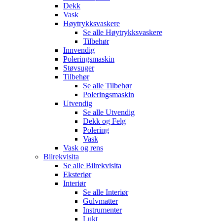
Dekk
Vask
Høytrykksvaskere
Se alle
Høytrykksvaskere
Tilbehør
Innvendig
Poleringsmaskin
Støvsuger
Tilbehør
Se alle
Tilbehør
Poleringsmaskin
Utvendig
Se alle
Utvendig
Dekk og Felg
Polering
Vask
Vask og rens
Bilrekvisita
Se alle
Bilrekvisita
Eksteriør
Interiør
Se alle
Interiør
Gulvmatter
Instrumenter
Lukt