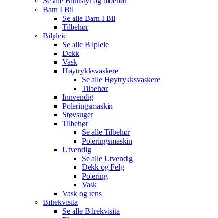
Se alle
Bilutstyr og tilbehør
Barn I Bil
Se alle
Barn I Bil
Tilbehør
Bilpleie
Se alle
Bilpleie
Dekk
Vask
Høytrykksvaskere
Se alle
Høytrykksvaskere
Tilbehør
Innvendig
Poleringsmaskin
Støvsuger
Tilbehør
Se alle
Tilbehør
Poleringsmaskin
Utvendig
Se alle
Utvendig
Dekk og Felg
Polering
Vask
Vask og rens
Bilrekvisita
Se alle
Bilrekvisita