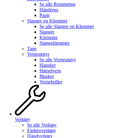
Se alle
Rengjøring
Håndrens
Papir
Slanger og Klemmer
Se alle
Slanger og Klemmer
Slanger
Klemmer
Slangeklemmer
Tape
Verneutstyr
Se alle
Verneutstyr
Hansker
Hørselvern
Masker
Vernebriller
Verktøy
Se alle
Verktøy
Elektroverktøy
Håndverktøy