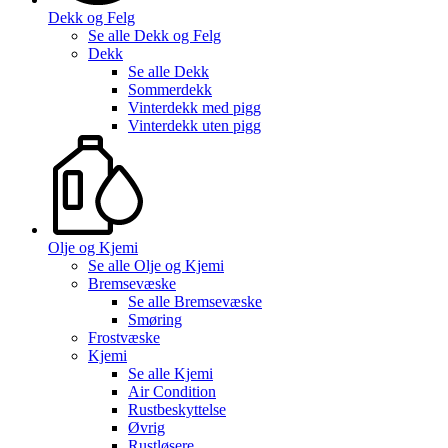
Dekk og Felg
Se alle
Dekk og Felg
Dekk
Se alle
Dekk
Sommerdekk
Vinterdekk med pigg
Vinterdekk uten pigg
Olje og Kjemi
Se alle
Olje og Kjemi
Bremsevæske
Se alle
Bremsevæske
Smøring
Frostvæske
Kjemi
Se alle
Kjemi
Air Condition
Rustbeskyttelse
Øvrig
Rustløsere