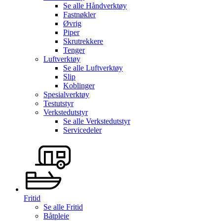
Se alle
Håndverktøy
Fastnøkler
Øvrig
Piper
Skrutrekkere
Tenger
Luftverktøy
Se alle
Luftverktøy
Slip
Koblinger
Spesialverktøy
Testutstyr
Verkstedutstyr
Se alle
Verkstedutstyr
Servicedeler
Fritid
Se alle
Fritid
Båtpleie