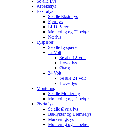
Se alle
Lys
Arbeidslys
Ekstralys
Se alle
Ekstralys
Fjernlys
LED Barer
Montering og Tilbehør
Nærlys
Lyspærer
Se alle
Lyspærer
12 Volt
Se alle
12 Volt
Hovedlys
Øvrig
24 Volt
Se alle
24 Volt
Hovedlys
Montering
Se alle
Montering
Montering og Tilbehør
Øvrig lys
Se alle
Øvrig lys
Baklykter og Bremselys
Markeringslys
Montering og Tilbehør