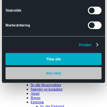
Se alle
Interiør
Sikkerhetsbelte
Statistikk
Tanklokk
Vindusviskere
Markedsføring
Detaljer
Tilhengere
Se alle
Tilhengere
Biltransport
Tillat alle
Maskinhenger
Yrkeshenger
Båthengere
Skaphengere
Ikke tillat
Varehengere
Reservedeler
Se alle
Reservedeler
Støpsler og kontakter
Aksel
Brems
Elektrisk
Se alle
Elektrisk