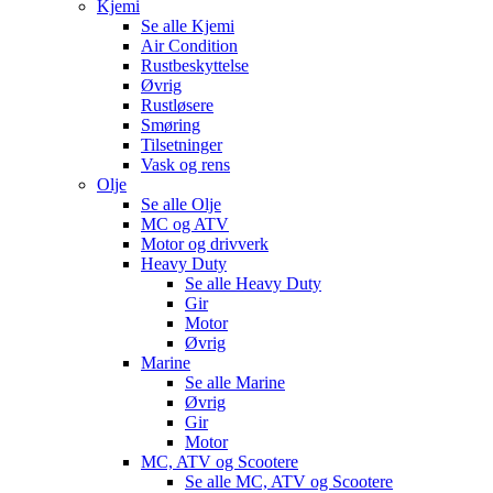
Kjemi
Se alle
Kjemi
Air Condition
Rustbeskyttelse
Øvrig
Rustløsere
Smøring
Tilsetninger
Vask og rens
Olje
Se alle
Olje
MC og ATV
Motor og drivverk
Heavy Duty
Se alle
Heavy Duty
Gir
Motor
Øvrig
Marine
Se alle
Marine
Øvrig
Gir
Motor
MC, ATV og Scootere
Se alle
MC, ATV og Scootere