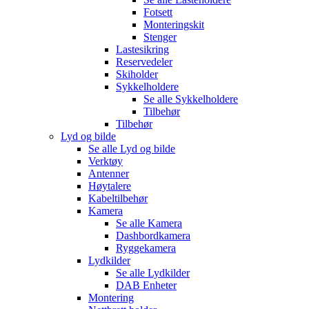
Fotsett
Monteringskit
Stenger
Lastesikring
Reservedeler
Skiholder
Sykkelholdere
Se alle
Sykkelholdere
Tilbehør
Tilbehør
Lyd og bilde
Se alle
Lyd og bilde
Verktøy
Antenner
Høytalere
Kabeltilbehør
Kamera
Se alle
Kamera
Dashbordkamera
Ryggekamera
Lydkilder
Se alle
Lydkilder
DAB Enheter
Montering