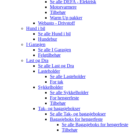
Se alle
DEFA - Elektrisk
Motorvarmere
Tilbehør
Warm Up pakker
Webasto - Drivstoff
Hund i bil
Se alle
Hund i bil
Hundebur
I Garasjen
Se alle
I Garasjen
Felgtilbehør
Last og Dra
Se alle
Last og Dra
Lasteholder
Se alle
Lasteholder
For tak
Sykkelholder
Se alle
Sykkelholder
For hengerfeste
Tilbehør
Tak- og bagasjebokser
Se alle
Tak- og bagasjebokser
Bagasjeboks for hengerfeste
Se alle
Bagasjeboks for hengerfeste
Tilbehør