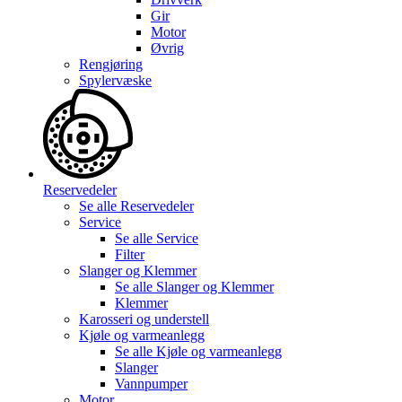
Gir
Motor
Øvrig
Rengjøring
Spylervæske
Reservedeler
Se alle
Reservedeler
Service
Se alle
Service
Filter
Slanger og Klemmer
Se alle
Slanger og Klemmer
Klemmer
Karosseri og understell
Kjøle og varmeanlegg
Se alle
Kjøle og varmeanlegg
Slanger
Vannpumper
Motor