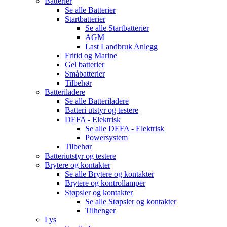
Batterier
Se alle
Batterier
Startbatterier
Se alle
Startbatterier
AGM
Last Landbruk Anlegg
Fritid og Marine
Gel batterier
Småbatterier
Tilbehør
Batteriladere
Se alle
Batteriladere
Batteri utstyr og testere
DEFA - Elektrisk
Se alle
DEFA - Elektrisk
Powersystem
Tilbehør
Batteriutstyr og testere
Brytere og kontakter
Se alle
Brytere og kontakter
Brytere og kontrollamper
Støpsler og kontakter
Se alle
Støpsler og kontakter
Tilhenger
Lys