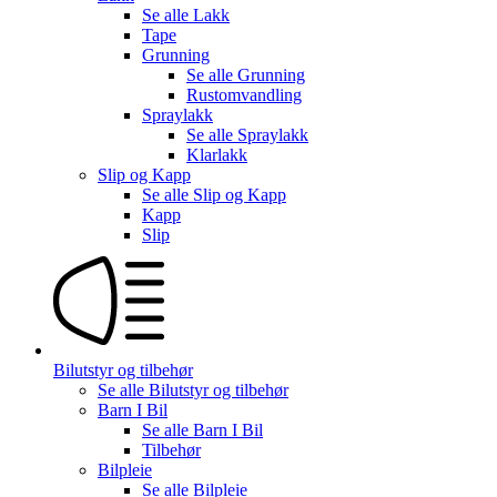
Se alle
Lakk
Tape
Grunning
Se alle
Grunning
Rustomvandling
Spraylakk
Se alle
Spraylakk
Klarlakk
Slip og Kapp
Se alle
Slip og Kapp
Kapp
Slip
Bilutstyr og tilbehør
Se alle
Bilutstyr og tilbehør
Barn I Bil
Se alle
Barn I Bil
Tilbehør
Bilpleie
Se alle
Bilpleie