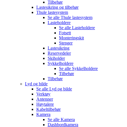
Tilbehør
Lastesikring og tilbehør
Thule lastesystem
Se alle
Thule lastesystem
Lasteholdere
Se alle
Lasteholdere
Fotsett
Monteringskit
Stenger
Lastesikring
Reservedeler
Skiholder
Sykkelholdere
Se alle
Sykkelholdere
Tilbehør
Tilbehør
Lyd og bilde
Se alle
Lyd og bilde
Verktøy
Antenner
Høytalere
Kabeltilbehør
Kamera
Se alle
Kamera
Dashbordkamera