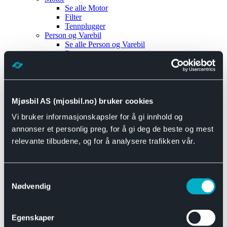
Se alle
Motor
Filter
Tennplugger
Person og Varebil
Se alle
Person og Varebil
Brems
Elektrisk
Bremser
Motor og drivverk
Universal
Se alle
Universal
Mjøsbil AS (mjosbil.no) bruker cookies
Bremsedeler
Vi bruker informasjonskapsler for å gi innhold og
Se alle
Bremsedeler
Bremsenippler
annonser et personlig preg, for å gi deg de beste og mest
Drivline og motor
relevante tilbudene, og for å analysere trafikken vår.
Se alle
Drivline og motor
Bensinpumpe
Eksosanlegg
Se alle
Eksosanlegg
Samtykkevalg
Reparasjonsmateriell
Nødvendig
Eksteriør
Se alle
Eksteriør
Horn og Tuter
Egenskaper
Speil
Interiør