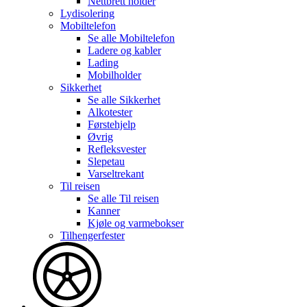
Nettbrett holder
Lydisolering
Mobiltelefon
Se alle
Mobiltelefon
Ladere og kabler
Lading
Mobilholder
Sikkerhet
Se alle
Sikkerhet
Alkotester
Førstehjelp
Øvrig
Refleksvester
Slepetau
Varseltrekant
Til reisen
Se alle
Til reisen
Kanner
Kjøle og varmebokser
Tilhengerfester