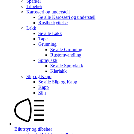
Sparkel
Tilbehør
Karosseri og understell
Se alle
Karosseri og understell
Rustbeskyttelse
Lakk
Se alle
Lakk
Tape
Grunning
Se alle
Grunning
Rustomvandling
Spraylakk
Se alle
Spraylakk
Klarlakk
Slip og Kapp
Se alle
Slip og Kapp
Kapp
Slip
Bilutstyr og tilbehør