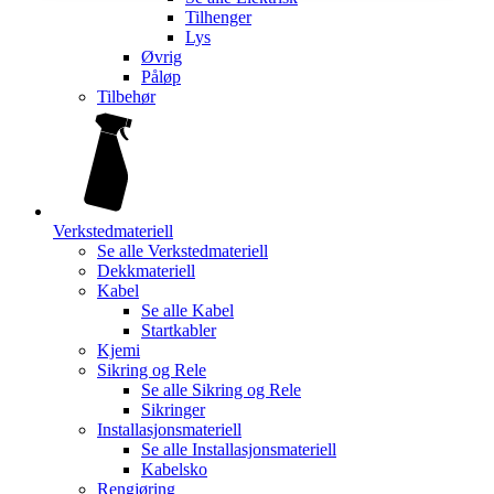
Tilhenger
Lys
Øvrig
Påløp
Tilbehør
Verkstedmateriell
Se alle
Verkstedmateriell
Dekkmateriell
Kabel
Se alle
Kabel
Startkabler
Kjemi
Sikring og Rele
Se alle
Sikring og Rele
Sikringer
Installasjonsmateriell
Se alle
Installasjonsmateriell
Kabelsko
Rengjøring