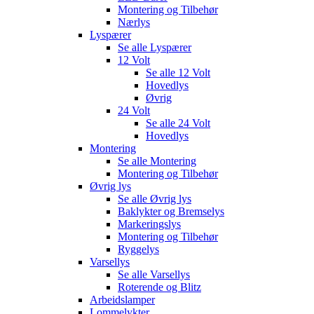
Montering og Tilbehør
Nærlys
Lyspærer
Se alle
Lyspærer
12 Volt
Se alle
12 Volt
Hovedlys
Øvrig
24 Volt
Se alle
24 Volt
Hovedlys
Montering
Se alle
Montering
Montering og Tilbehør
Øvrig lys
Se alle
Øvrig lys
Baklykter og Bremselys
Markeringslys
Montering og Tilbehør
Ryggelys
Varsellys
Se alle
Varsellys
Roterende og Blitz
Arbeidslamper
Lommelykter