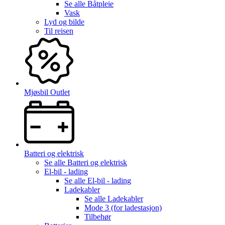
Se alle
Båtpleie
Vask
Lyd og bilde
Til reisen
Mjøsbil Outlet
Batteri og elektrisk
Se alle
Batteri og elektrisk
El-bil - lading
Se alle
El-bil - lading
Ladekabler
Se alle
Ladekabler
Mode 3 (for ladestasjon)
Tilbehør