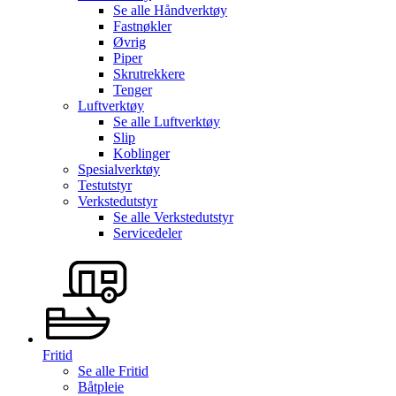
Se alle
Håndverktøy
Fastnøkler
Øvrig
Piper
Skrutrekkere
Tenger
Luftverktøy
Se alle
Luftverktøy
Slip
Koblinger
Spesialverktøy
Testutstyr
Verkstedutstyr
Se alle
Verkstedutstyr
Servicedeler
Fritid
Se alle
Fritid
Båtpleie