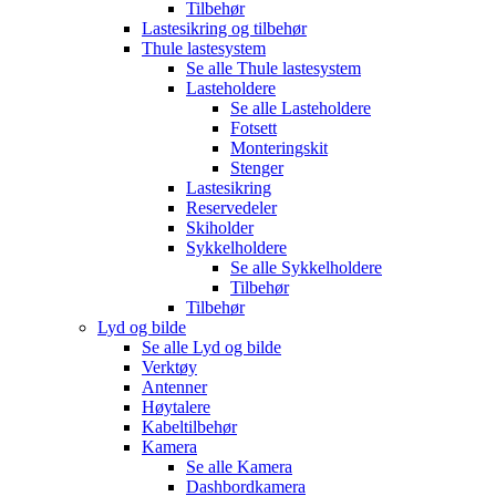
Tilbehør
Lastesikring og tilbehør
Thule lastesystem
Se alle
Thule lastesystem
Lasteholdere
Se alle
Lasteholdere
Fotsett
Monteringskit
Stenger
Lastesikring
Reservedeler
Skiholder
Sykkelholdere
Se alle
Sykkelholdere
Tilbehør
Tilbehør
Lyd og bilde
Se alle
Lyd og bilde
Verktøy
Antenner
Høytalere
Kabeltilbehør
Kamera
Se alle
Kamera
Dashbordkamera