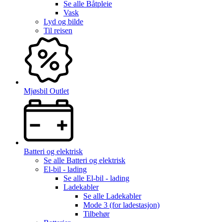
Se alle
Båtpleie
Vask
Lyd og bilde
Til reisen
Mjøsbil Outlet
Batteri og elektrisk
Se alle
Batteri og elektrisk
El-bil - lading
Se alle
El-bil - lading
Ladekabler
Se alle
Ladekabler
Mode 3 (for ladestasjon)
Tilbehør