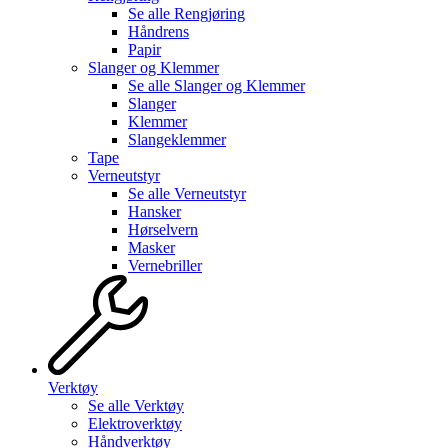
Se alle
Rengjøring
Håndrens
Papir
Slanger og Klemmer
Se alle
Slanger og Klemmer
Slanger
Klemmer
Slangeklemmer
Tape
Verneutstyr
Se alle
Verneutstyr
Hansker
Hørselvern
Masker
Vernebriller
Verktøy
Se alle
Verktøy
Elektroverktøy
Håndverktøy