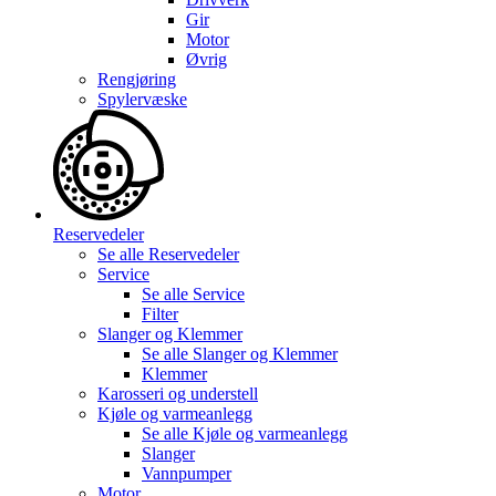
Gir
Motor
Øvrig
Rengjøring
Spylervæske
Reservedeler
Se alle
Reservedeler
Service
Se alle
Service
Filter
Slanger og Klemmer
Se alle
Slanger og Klemmer
Klemmer
Karosseri og understell
Kjøle og varmeanlegg
Se alle
Kjøle og varmeanlegg
Slanger
Vannpumper
Motor