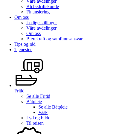
Våre avdelinger
Bli bedriftskunde
Finansiering
Om oss
Ledige stillinger
Våre avdelinger
Om oss
Bærekraft og samfunnsansvar
Tips og råd
Tjenester
Fritid
Se alle
Fritid
Båtpleie
Se alle
Båtpleie
Vask
Lyd og bilde
Til reisen