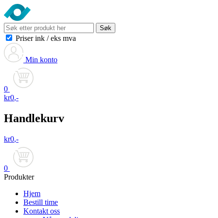
Søk
Priser ink
/
eks mva
Min konto
0
kr
0
,-
Handlekurv
kr
0
,-
0
Produkter
Hjem
Bestill time
Kontakt oss