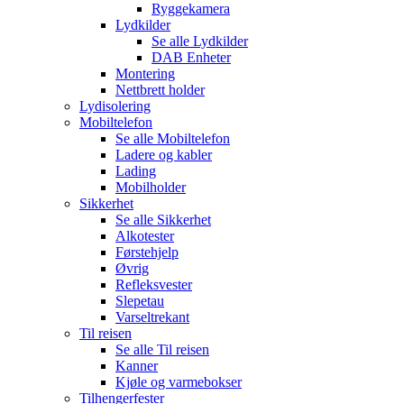
Ryggekamera
Lydkilder
Se alle
Lydkilder
DAB Enheter
Montering
Nettbrett holder
Lydisolering
Mobiltelefon
Se alle
Mobiltelefon
Ladere og kabler
Lading
Mobilholder
Sikkerhet
Se alle
Sikkerhet
Alkotester
Førstehjelp
Øvrig
Refleksvester
Slepetau
Varseltrekant
Til reisen
Se alle
Til reisen
Kanner
Kjøle og varmebokser
Tilhengerfester