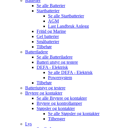
Batterier
Se alle
Batterier
Startbatterier
Se alle
Startbatterier
AGM
Last Landbruk Anlegg
Fritid og Marine
Gel batterier
Småbatterier
Tilbehør
Batteriladere
Se alle
Batteriladere
Batteri utstyr og testere
DEFA - Elektrisk
Se alle
DEFA - Elektrisk
Powersystem
Tilbehør
Batteriutstyr og testere
Brytere og kontakter
Se alle
Brytere og kontakter
Brytere og kontrollamper
Støpsler og kontakter
Se alle
Støpsler og kontakter
Tilhenger
Lys