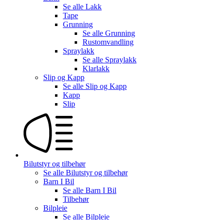
Se alle
Lakk
Tape
Grunning
Se alle
Grunning
Rustomvandling
Spraylakk
Se alle
Spraylakk
Klarlakk
Slip og Kapp
Se alle
Slip og Kapp
Kapp
Slip
Bilutstyr og tilbehør
Se alle
Bilutstyr og tilbehør
Barn I Bil
Se alle
Barn I Bil
Tilbehør
Bilpleie
Se alle
Bilpleie