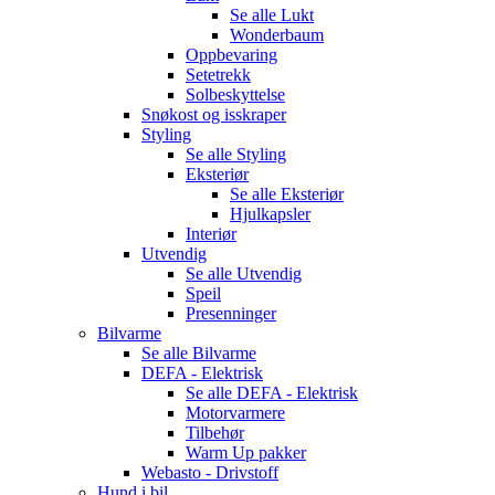
Se alle
Lukt
Wonderbaum
Oppbevaring
Setetrekk
Solbeskyttelse
Snøkost og isskraper
Styling
Se alle
Styling
Eksteriør
Se alle
Eksteriør
Hjulkapsler
Interiør
Utvendig
Se alle
Utvendig
Speil
Presenninger
Bilvarme
Se alle
Bilvarme
DEFA - Elektrisk
Se alle
DEFA - Elektrisk
Motorvarmere
Tilbehør
Warm Up pakker
Webasto - Drivstoff
Hund i bil