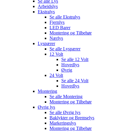
Se alle
Lys
Arbeidslys
Ekstralys
Se alle
Ekstralys
Fjernlys
LED Barer
Montering og Tilbehør
Nærlys
Lyspærer
Se alle
Lyspærer
12 Volt
Se alle
12 Volt
Hovedlys
Øvrig
24 Volt
Se alle
24 Volt
Hovedlys
Montering
Se alle
Montering
Montering og Tilbehør
Øvrig lys
Se alle
Øvrig lys
Baklykter og Bremselys
Markeringslys
Montering og Tilbehør