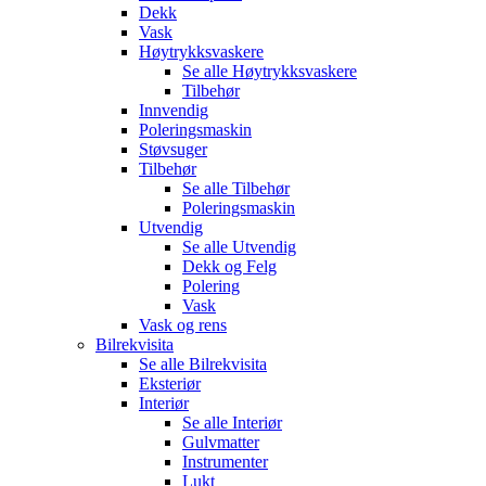
Dekk
Vask
Høytrykksvaskere
Se alle
Høytrykksvaskere
Tilbehør
Innvendig
Poleringsmaskin
Støvsuger
Tilbehør
Se alle
Tilbehør
Poleringsmaskin
Utvendig
Se alle
Utvendig
Dekk og Felg
Polering
Vask
Vask og rens
Bilrekvisita
Se alle
Bilrekvisita
Eksteriør
Interiør
Se alle
Interiør
Gulvmatter
Instrumenter
Lukt