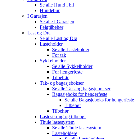
Se alle
Hund i bil
Hundebur
I Garasjen
Se alle
I Garasjen
Felgtilbehør
Last og Dra
Se alle
Last og Dra
Lasteholder
Se alle
Lasteholder
For tak
Sykkelholder
Se alle
Sykkelholder
For hengerfeste
Tilbehør
Tak- og bagasjebokser
Se alle
Tak- og bagasjebokser
Bagasjeboks for hengerfeste
Se alle
Bagasjeboks for hengerfeste
Tilbehør
Tilbehør
Lastesikring og tilbehør
Thule lastesystem
Se alle
Thule lastesystem
Lasteholdere
Se alle
Lasteholdere