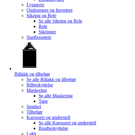
Lyspærer
Omformere og Invertere
Sikring og Rele
Se alle
Sikring og Rele
Rele
Sikringer
Startboostere
Billakk og tilbehør
Se alle
Billakk og tilbehør
Bilbeskyttelse
Maskering
Se alle
Maskering
Tape
Sparkel
Tilbehør
Karosseri og understell
Se alle
Karosseri og understell
Rustbeskyttelse
Lakk