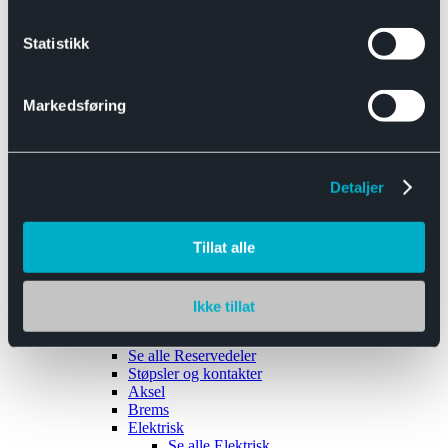
Se alle
Interiør
Sikkerhetsbelte
Statistikk
Tanklokk
Vindusviskere
Markedsføring
Detaljer
Tilhengere
Se alle
Tilhengere
Biltransport
Tillat alle
Maskinhenger
Yrkeshenger
Båthengere
Skaphengere
Ikke tillat
Varehengere
Reservedeler
Se alle
Reservedeler
Støpsler og kontakter
Aksel
Brems
Elektrisk
Se alle
Elektrisk