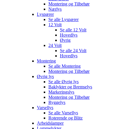
Montering og Tilbehør
Nærlys
Lyspærer
Se alle
Lyspærer
12 Volt
Se alle
12 Volt
Hovedlys
Øvrig
24 Volt
Se alle
24 Volt
Hovedlys
Montering
Se alle
Montering
Montering og Tilbehør
Øvrig lys
Se alle
Øvrig lys
Baklykter og Bremselys
Markeringslys
Montering og Tilbehør
Ryggelys
Varsellys
Se alle
Varsellys
Roterende og Blitz
Arbeidslamper
Lommelykter