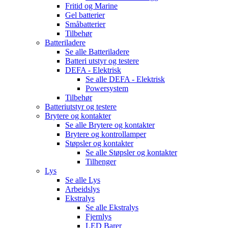
Fritid og Marine
Gel batterier
Småbatterier
Tilbehør
Batteriladere
Se alle
Batteriladere
Batteri utstyr og testere
DEFA - Elektrisk
Se alle
DEFA - Elektrisk
Powersystem
Tilbehør
Batteriutstyr og testere
Brytere og kontakter
Se alle
Brytere og kontakter
Brytere og kontrollamper
Støpsler og kontakter
Se alle
Støpsler og kontakter
Tilhenger
Lys
Se alle
Lys
Arbeidslys
Ekstralys
Se alle
Ekstralys
Fjernlys
LED Barer