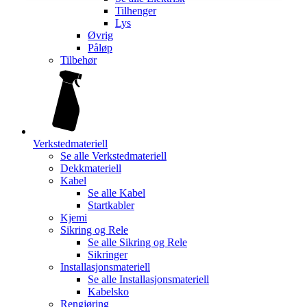
Tilhenger
Lys
Øvrig
Påløp
Tilbehør
Verkstedmateriell
Se alle
Verkstedmateriell
Dekkmateriell
Kabel
Se alle
Kabel
Startkabler
Kjemi
Sikring og Rele
Se alle
Sikring og Rele
Sikringer
Installasjonsmateriell
Se alle
Installasjonsmateriell
Kabelsko
Rengjøring