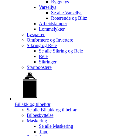
Ryggelys
Varsellys
Se alle
Varsellys
Roterende og Blitz
Arbeidslamper
Lommelykter
Lyspærer
Omformere og Invertere
Sikring og Rele
Se alle
Sikring og Rele
Rele
Sikringer
Startboostere
Billakk og tilbehør
Se alle
Billakk og tilbehør
Bilbeskyttelse
Maskering
Se alle
Maskering
Tape