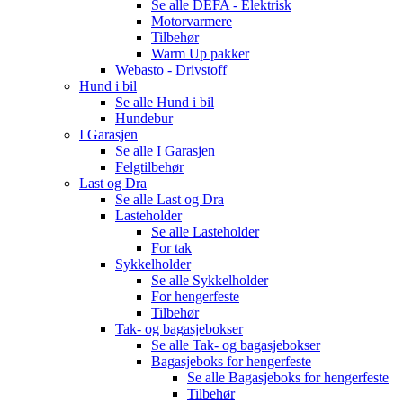
Se alle
DEFA - Elektrisk
Motorvarmere
Tilbehør
Warm Up pakker
Webasto - Drivstoff
Hund i bil
Se alle
Hund i bil
Hundebur
I Garasjen
Se alle
I Garasjen
Felgtilbehør
Last og Dra
Se alle
Last og Dra
Lasteholder
Se alle
Lasteholder
For tak
Sykkelholder
Se alle
Sykkelholder
For hengerfeste
Tilbehør
Tak- og bagasjebokser
Se alle
Tak- og bagasjebokser
Bagasjeboks for hengerfeste
Se alle
Bagasjeboks for hengerfeste
Tilbehør