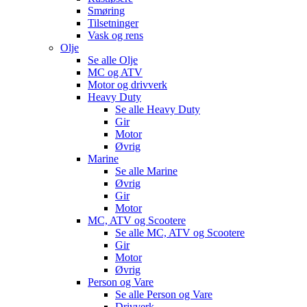
Smøring
Tilsetninger
Vask og rens
Olje
Se alle
Olje
MC og ATV
Motor og drivverk
Heavy Duty
Se alle
Heavy Duty
Gir
Motor
Øvrig
Marine
Se alle
Marine
Øvrig
Gir
Motor
MC, ATV og Scootere
Se alle
MC, ATV og Scootere
Gir
Motor
Øvrig
Person og Vare
Se alle
Person og Vare
Drivverk