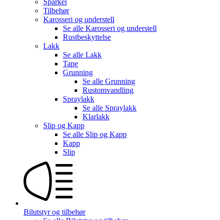
Sparkel
Tilbehør
Karosseri og understell
Se alle
Karosseri og understell
Rustbeskyttelse
Lakk
Se alle
Lakk
Tape
Grunning
Se alle
Grunning
Rustomvandling
Spraylakk
Se alle
Spraylakk
Klarlakk
Slip og Kapp
Se alle
Slip og Kapp
Kapp
Slip
Bilutstyr og tilbehør