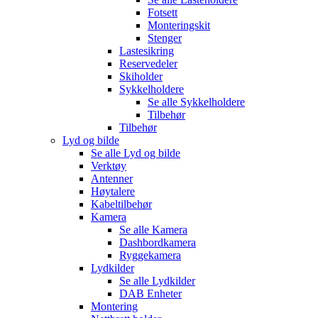
Fotsett
Monteringskit
Stenger
Lastesikring
Reservedeler
Skiholder
Sykkelholdere
Se alle
Sykkelholdere
Tilbehør
Tilbehør
Lyd og bilde
Se alle
Lyd og bilde
Verktøy
Antenner
Høytalere
Kabeltilbehør
Kamera
Se alle
Kamera
Dashbordkamera
Ryggekamera
Lydkilder
Se alle
Lydkilder
DAB Enheter
Montering