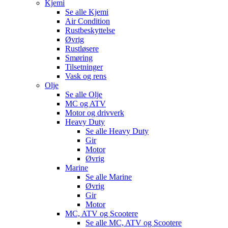
Kjemi
Se alle
Kjemi
Air Condition
Rustbeskyttelse
Øvrig
Rustløsere
Smøring
Tilsetninger
Vask og rens
Olje
Se alle
Olje
MC og ATV
Motor og drivverk
Heavy Duty
Se alle
Heavy Duty
Gir
Motor
Øvrig
Marine
Se alle
Marine
Øvrig
Gir
Motor
MC, ATV og Scootere
Se alle
MC, ATV og Scootere