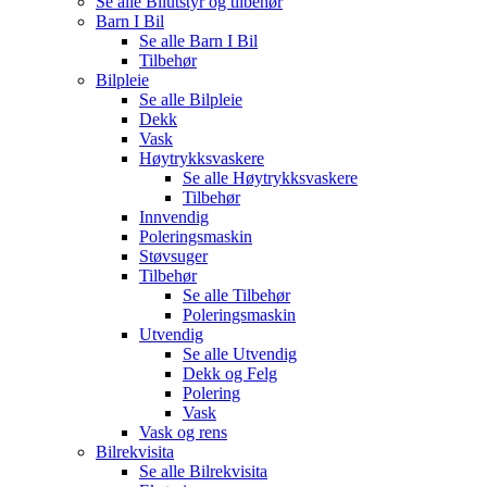
Se alle
Bilutstyr og tilbehør
Barn I Bil
Se alle
Barn I Bil
Tilbehør
Bilpleie
Se alle
Bilpleie
Dekk
Vask
Høytrykksvaskere
Se alle
Høytrykksvaskere
Tilbehør
Innvendig
Poleringsmaskin
Støvsuger
Tilbehør
Se alle
Tilbehør
Poleringsmaskin
Utvendig
Se alle
Utvendig
Dekk og Felg
Polering
Vask
Vask og rens
Bilrekvisita
Se alle
Bilrekvisita