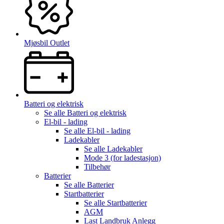
Mjøsbil Outlet
Batteri og elektrisk
Se alle
Batteri og elektrisk
El-bil - lading
Se alle
El-bil - lading
Ladekabler
Se alle
Ladekabler
Mode 3 (for ladestasjon)
Tilbehør
Batterier
Se alle
Batterier
Startbatterier
Se alle
Startbatterier
AGM
Last Landbruk Anlegg