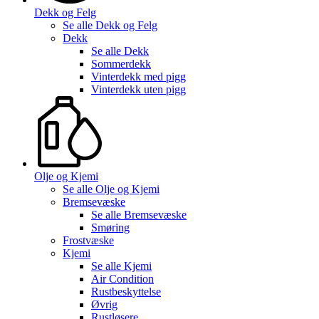
Dekk og Felg
Se alle
Dekk og Felg
Dekk
Se alle
Dekk
Sommerdekk
Vinterdekk med pigg
Vinterdekk uten pigg
Olje og Kjemi
Se alle
Olje og Kjemi
Bremsevæske
Se alle
Bremsevæske
Smøring
Frostvæske
Kjemi
Se alle
Kjemi
Air Condition
Rustbeskyttelse
Øvrig
Rustløsere