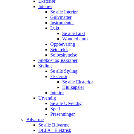
Eksteriør
Interiør
Se alle
Interiør
Gulvmatter
Instrumenter
Lukt
Se alle
Lukt
Wonderbaum
Oppbevaring
Setetrekk
Solbeskyttelse
Snøkost og isskraper
Styling
Se alle
Styling
Eksteriør
Se alle
Eksteriør
Hjulkapsler
Interiør
Utvendig
Se alle
Utvendig
Speil
Presenninger
Bilvarme
Se alle
Bilvarme
DEFA - Elektrisk