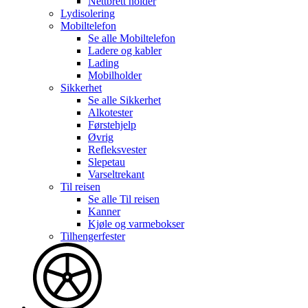
Nettbrett holder
Lydisolering
Mobiltelefon
Se alle
Mobiltelefon
Ladere og kabler
Lading
Mobilholder
Sikkerhet
Se alle
Sikkerhet
Alkotester
Førstehjelp
Øvrig
Refleksvester
Slepetau
Varseltrekant
Til reisen
Se alle
Til reisen
Kanner
Kjøle og varmebokser
Tilhengerfester