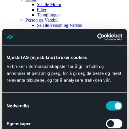
Se alle
Motor
Filter
Tennplugger
Person og Varebil
Se alle
Person og Varebil
Brems
Elektrisk
Bremser
Motor og drivverk
Universal
Se alle
Universal
Mjøsbil AS (mjosbil.no) bruker cookies
Bremsedeler
Vi bruker informasjonskapsler for å gi innhold og
Se alle
Bremsedeler
Bremsenippler
annonser et personlig preg, for å gi deg de beste og mest
Drivline og motor
relevante tilbudene, og for å analysere trafikken vår.
Se alle
Drivline og motor
Bensinpumpe
Eksosanlegg
Se alle
Eksosanlegg
Samtykkevalg
Reparasjonsmateriell
Nødvendig
Eksteriør
Se alle
Eksteriør
Horn og Tuter
Egenskaper
Speil
Interiør