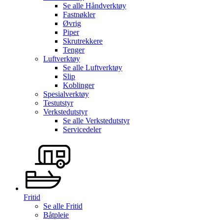
Se alle
Håndverktøy
Fastnøkler
Øvrig
Piper
Skrutrekkere
Tenger
Luftverktøy
Se alle
Luftverktøy
Slip
Koblinger
Spesialverktøy
Testutstyr
Verkstedutstyr
Se alle
Verkstedutstyr
Servicedeler
Fritid
Se alle
Fritid
Båtpleie