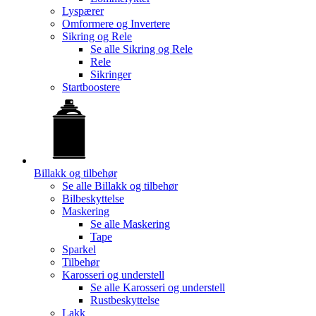
Lyspærer
Omformere og Invertere
Sikring og Rele
Se alle
Sikring og Rele
Rele
Sikringer
Startboostere
Billakk og tilbehør
Se alle
Billakk og tilbehør
Bilbeskyttelse
Maskering
Se alle
Maskering
Tape
Sparkel
Tilbehør
Karosseri og understell
Se alle
Karosseri og understell
Rustbeskyttelse
Lakk