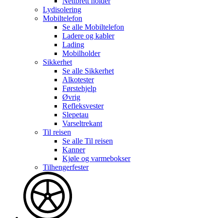
Nettbrett holder
Lydisolering
Mobiltelefon
Se alle
Mobiltelefon
Ladere og kabler
Lading
Mobilholder
Sikkerhet
Se alle
Sikkerhet
Alkotester
Førstehjelp
Øvrig
Refleksvester
Slepetau
Varseltrekant
Til reisen
Se alle
Til reisen
Kanner
Kjøle og varmebokser
Tilhengerfester