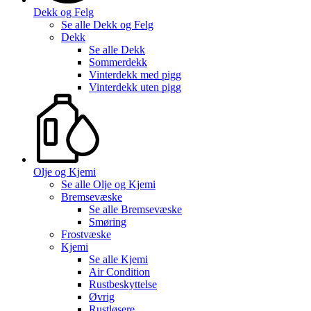
Dekk og Felg
Se alle
Dekk og Felg
Dekk
Se alle
Dekk
Sommerdekk
Vinterdekk med pigg
Vinterdekk uten pigg
Olje og Kjemi
Se alle
Olje og Kjemi
Bremsevæske
Se alle
Bremsevæske
Smøring
Frostvæske
Kjemi
Se alle
Kjemi
Air Condition
Rustbeskyttelse
Øvrig
Rustløsere