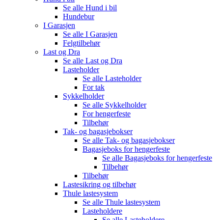
Se alle
Hund i bil
Hundebur
I Garasjen
Se alle
I Garasjen
Felgtilbehør
Last og Dra
Se alle
Last og Dra
Lasteholder
Se alle
Lasteholder
For tak
Sykkelholder
Se alle
Sykkelholder
For hengerfeste
Tilbehør
Tak- og bagasjebokser
Se alle
Tak- og bagasjebokser
Bagasjeboks for hengerfeste
Se alle
Bagasjeboks for hengerfeste
Tilbehør
Tilbehør
Lastesikring og tilbehør
Thule lastesystem
Se alle
Thule lastesystem
Lasteholdere
Se alle
Lasteholdere