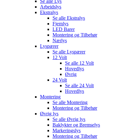
Se alle
Lys
Arbeidslys
Ekstralys
Se alle
Ekstralys
Fjernlys
LED Barer
Montering og Tilbehør
Nærlys
Lyspærer
Se alle
Lyspærer
12 Volt
Se alle
12 Volt
Hovedlys
Øvrig
24 Volt
Se alle
24 Volt
Hovedlys
Montering
Se alle
Montering
Montering og Tilbehør
Øvrig lys
Se alle
Øvrig lys
Baklykter og Bremselys
Markeringslys
Montering og Tilbehør