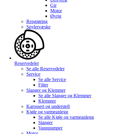
Gir
Motor
Øvrig
Rengjøring
Spylervæske
Reservedeler
Se alle
Reservedeler
Service
Se alle
Service
Filter
Slanger og Klemmer
Se alle
Slanger og Klemmer
Klemmer
Karosseri og understell
Kjøle og varmeanlegg
Se alle
Kjøle og varmeanlegg
Slanger
Vannpumper
Motor