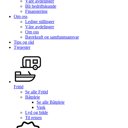
Våre avdelinger
Bli bedriftskunde
Finansiering
Om oss
Ledige stillinger
Våre avdelinger
Om oss
Bærekraft og samfunnsansvar
Tips og råd
Tjenester
Fritid
Se alle
Fritid
Båtpleie
Se alle
Båtpleie
Vask
Lyd og bilde
Til reisen