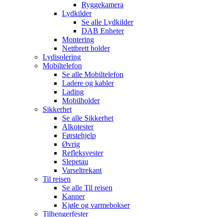
Ryggekamera
Lydkilder
Se alle
Lydkilder
DAB Enheter
Montering
Nettbrett holder
Lydisolering
Mobiltelefon
Se alle
Mobiltelefon
Ladere og kabler
Lading
Mobilholder
Sikkerhet
Se alle
Sikkerhet
Alkotester
Førstehjelp
Øvrig
Refleksvester
Slepetau
Varseltrekant
Til reisen
Se alle
Til reisen
Kanner
Kjøle og varmebokser
Tilhengerfester