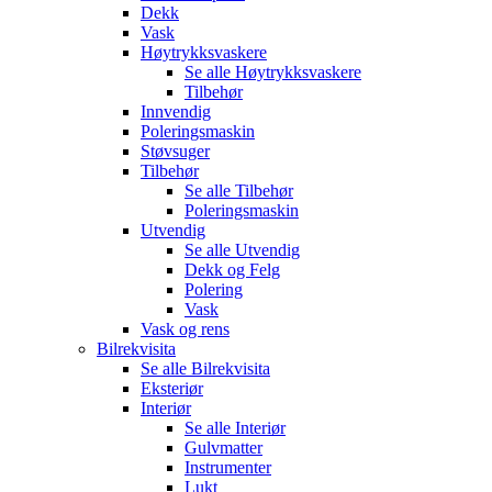
Dekk
Vask
Høytrykksvaskere
Se alle
Høytrykksvaskere
Tilbehør
Innvendig
Poleringsmaskin
Støvsuger
Tilbehør
Se alle
Tilbehør
Poleringsmaskin
Utvendig
Se alle
Utvendig
Dekk og Felg
Polering
Vask
Vask og rens
Bilrekvisita
Se alle
Bilrekvisita
Eksteriør
Interiør
Se alle
Interiør
Gulvmatter
Instrumenter
Lukt