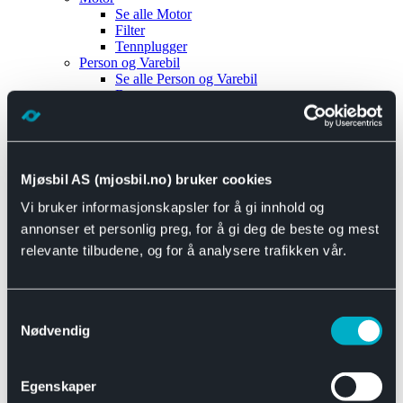
Se alle
Motor
Filter
Tennplugger
Person og Varebil
Se alle
Person og Varebil
Brems
Elektrisk
Bremser
Motor og drivverk
Universal
Se alle
Universal
Mjøsbil AS (mjosbil.no) bruker cookies
Bremsedeler
Vi bruker informasjonskapsler for å gi innhold og
Se alle
Bremsedeler
Bremsenippler
annonser et personlig preg, for å gi deg de beste og mest
Drivline og motor
relevante tilbudene, og for å analysere trafikken vår.
Se alle
Drivline og motor
Bensinpumpe
Eksosanlegg
Se alle
Eksosanlegg
Samtykkevalg
Reparasjonsmateriell
Nødvendig
Eksteriør
Se alle
Eksteriør
Horn og Tuter
Egenskaper
Speil
Interiør