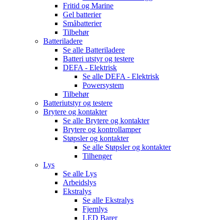
Fritid og Marine
Gel batterier
Småbatterier
Tilbehør
Batteriladere
Se alle
Batteriladere
Batteri utstyr og testere
DEFA - Elektrisk
Se alle
DEFA - Elektrisk
Powersystem
Tilbehør
Batteriutstyr og testere
Brytere og kontakter
Se alle
Brytere og kontakter
Brytere og kontrollamper
Støpsler og kontakter
Se alle
Støpsler og kontakter
Tilhenger
Lys
Se alle
Lys
Arbeidslys
Ekstralys
Se alle
Ekstralys
Fjernlys
LED Barer