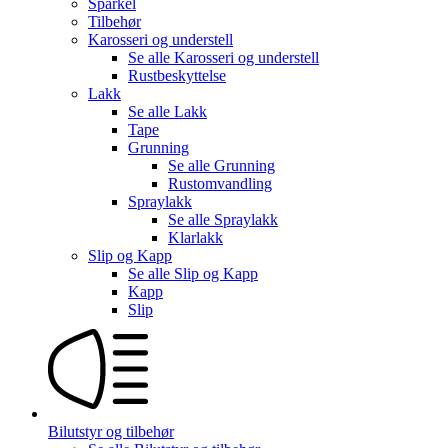
Sparkel
Tilbehør
Karosseri og understell
Se alle
Karosseri og understell
Rustbeskyttelse
Lakk
Se alle
Lakk
Tape
Grunning
Se alle
Grunning
Rustomvandling
Spraylakk
Se alle
Spraylakk
Klarlakk
Slip og Kapp
Se alle
Slip og Kapp
Kapp
Slip
Bilutstyr og tilbehør