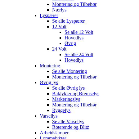
Montering og Tilbehør
Nærlys
Lyspærer
Se alle
Lyspærer
12 Volt
Se alle
12 Volt
Hovedlys
Øvrig
24 Volt
Se alle
24 Volt
Hovedlys
Montering
Se alle
Montering
Montering og Tilbehør
Øvrig lys
Se alle
Øvrig lys
Baklykter og Bremselys
Markeringslys
Montering og Tilbehør
Ryggelys
Varsellys
Se alle
Varsellys
Roterende og Blitz
Arbeidslamper
Lommelykter