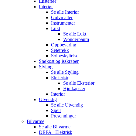
Eksteriør
Interiør
Se alle
Interiør
Gulvmatter
Instrumenter
Lukt
Se alle
Lukt
Wonderbaum
Oppbevaring
Setetrekk
Solbeskyttelse
Snøkost og isskraper
Styling
Se alle
Styling
Eksteriør
Se alle
Eksteriør
Hjulkapsler
Interiør
Utvendig
Se alle
Utvendig
Speil
Presenninger
Bilvarme
Se alle
Bilvarme
DEFA - Elektrisk