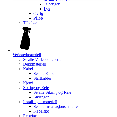
Tilhenger
Lys
Øvrig
Påløp
Tilbehør
Verkstedmateriell
Se alle
Verkstedmateriell
Dekkmateriell
Kabel
Se alle
Kabel
Startkabler
Kjemi
Sikring og Rele
Se alle
Sikring og Rele
Sikringer
Installasjonsmateriell
Se alle
Installasjonsmateriell
Kabelsko
Rengjøring