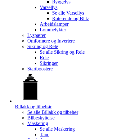
Ryggelys
Varsellys
Se alle
Varsellys
Roterende og Blitz
Arbeidslamper
Lommelykter
Lyspærer
Omformere og Invertere
Sikring og Rele
Se alle
Sikring og Rele
Rele
Sikringer
Startboostere
Billakk og tilbehør
Se alle
Billakk og tilbehør
Bilbeskyttelse
Maskering
Se alle
Maskering
Tape