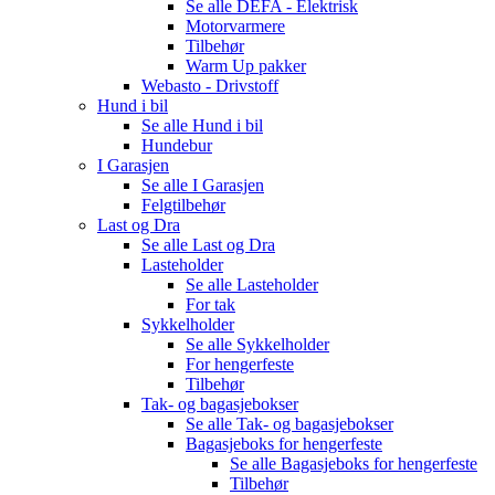
Se alle
DEFA - Elektrisk
Motorvarmere
Tilbehør
Warm Up pakker
Webasto - Drivstoff
Hund i bil
Se alle
Hund i bil
Hundebur
I Garasjen
Se alle
I Garasjen
Felgtilbehør
Last og Dra
Se alle
Last og Dra
Lasteholder
Se alle
Lasteholder
For tak
Sykkelholder
Se alle
Sykkelholder
For hengerfeste
Tilbehør
Tak- og bagasjebokser
Se alle
Tak- og bagasjebokser
Bagasjeboks for hengerfeste
Se alle
Bagasjeboks for hengerfeste
Tilbehør