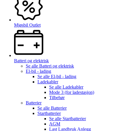
Mjøsbil Outlet
Batteri og elektrisk
Se alle
Batteri og elektrisk
El-bil - lading
Se alle
El-bil - lading
Ladekabler
Se alle
Ladekabler
Mode 3 (for ladestasjon)
Tilbehør
Batterier
Se alle
Batterier
Startbatterier
Se alle
Startbatterier
AGM
Last Landbruk Anlegg