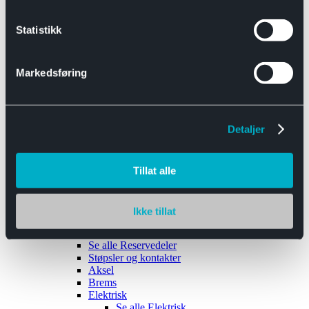
Se alle
Interiør
Sikkerhetsbelte
Statistikk
Tanklokk
Vindusviskere
Markedsføring
Detaljer
Tilhengere
Se alle
Tilhengere
Biltransport
Tillat alle
Maskinhenger
Yrkeshenger
Båthengere
Skaphengere
Ikke tillat
Varehengere
Reservedeler
Se alle
Reservedeler
Støpsler og kontakter
Aksel
Brems
Elektrisk
Se alle
Elektrisk