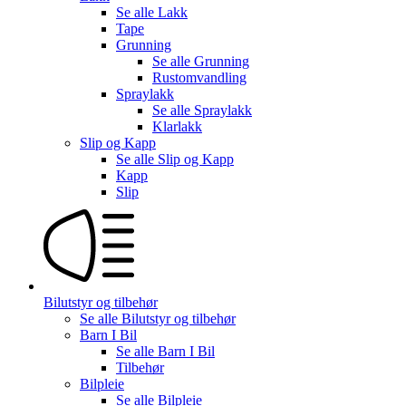
Se alle
Lakk
Tape
Grunning
Se alle
Grunning
Rustomvandling
Spraylakk
Se alle
Spraylakk
Klarlakk
Slip og Kapp
Se alle
Slip og Kapp
Kapp
Slip
Bilutstyr og tilbehør
Se alle
Bilutstyr og tilbehør
Barn I Bil
Se alle
Barn I Bil
Tilbehør
Bilpleie
Se alle
Bilpleie