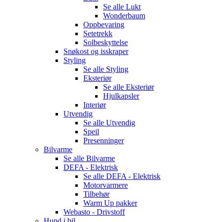
Se alle
Lukt
Wonderbaum
Oppbevaring
Setetrekk
Solbeskyttelse
Snøkost og isskraper
Styling
Se alle
Styling
Eksteriør
Se alle
Eksteriør
Hjulkapsler
Interiør
Utvendig
Se alle
Utvendig
Speil
Presenninger
Bilvarme
Se alle
Bilvarme
DEFA - Elektrisk
Se alle
DEFA - Elektrisk
Motorvarmere
Tilbehør
Warm Up pakker
Webasto - Drivstoff
Hund i bil