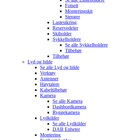
Fotsett
Monteringskit
Stenger
Lastesikring
Reservedeler
Skiholder
Sykkelholdere
Se alle
Sykkelholdere
Tilbehør
Tilbehør
Lyd og bilde
Se alle
Lyd og bilde
Verktøy
Antenner
Høytalere
Kabeltilbehør
Kamera
Se alle
Kamera
Dashbordkamera
Ryggekamera
Lydkilder
Se alle
Lydkilder
DAB Enheter
Montering