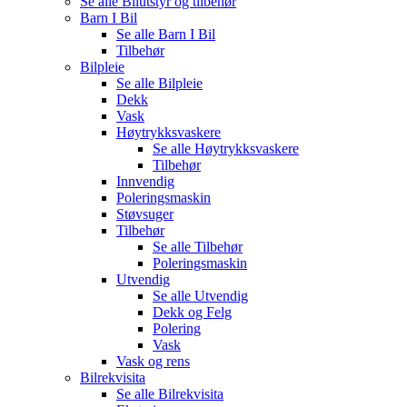
Se alle
Bilutstyr og tilbehør
Barn I Bil
Se alle
Barn I Bil
Tilbehør
Bilpleie
Se alle
Bilpleie
Dekk
Vask
Høytrykksvaskere
Se alle
Høytrykksvaskere
Tilbehør
Innvendig
Poleringsmaskin
Støvsuger
Tilbehør
Se alle
Tilbehør
Poleringsmaskin
Utvendig
Se alle
Utvendig
Dekk og Felg
Polering
Vask
Vask og rens
Bilrekvisita
Se alle
Bilrekvisita