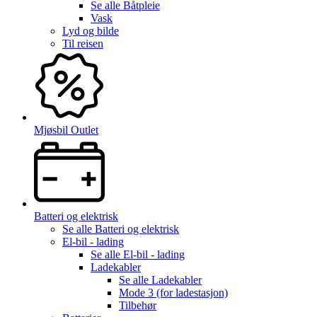
Se alle
Båtpleie
Vask
Lyd og bilde
Til reisen
Mjøsbil Outlet
Batteri og elektrisk
Se alle
Batteri og elektrisk
El-bil - lading
Se alle
El-bil - lading
Ladekabler
Se alle
Ladekabler
Mode 3 (for ladestasjon)
Tilbehør