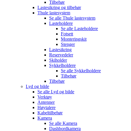
Tilbehør
Lastesikring og tilbehør
Thule lastesystem
Se alle
Thule lastesystem
Lasteholdere
Se alle
Lasteholdere
Fotsett
Monteringskit
Stenger
Lastesikring
Reservedeler
Skiholder
Sykkelholdere
Se alle
Sykkelholdere
Tilbehør
Tilbehør
Lyd og bilde
Se alle
Lyd og bilde
Verktøy
Antenner
Høytalere
Kabeltilbehør
Kamera
Se alle
Kamera
Dashbordkamera