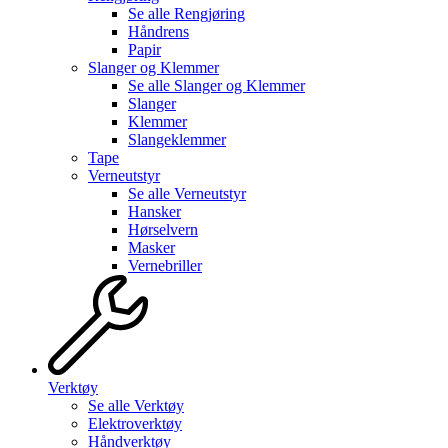
Se alle
Rengjøring
Håndrens
Papir
Slanger og Klemmer
Se alle
Slanger og Klemmer
Slanger
Klemmer
Slangeklemmer
Tape
Verneutstyr
Se alle
Verneutstyr
Hansker
Hørselvern
Masker
Vernebriller
Verktøy
Se alle
Verktøy
Elektroverktøy
Håndverktøy