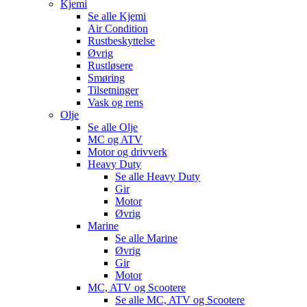
Kjemi
Se alle
Kjemi
Air Condition
Rustbeskyttelse
Øvrig
Rustløsere
Smøring
Tilsetninger
Vask og rens
Olje
Se alle
Olje
MC og ATV
Motor og drivverk
Heavy Duty
Se alle
Heavy Duty
Gir
Motor
Øvrig
Marine
Se alle
Marine
Øvrig
Gir
Motor
MC, ATV og Scootere
Se alle
MC, ATV og Scootere