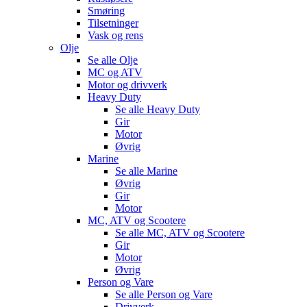
Smøring
Tilsetninger
Vask og rens
Olje
Se alle
Olje
MC og ATV
Motor og drivverk
Heavy Duty
Se alle
Heavy Duty
Gir
Motor
Øvrig
Marine
Se alle
Marine
Øvrig
Gir
Motor
MC, ATV og Scootere
Se alle
MC, ATV og Scootere
Gir
Motor
Øvrig
Person og Vare
Se alle
Person og Vare
Drivverk