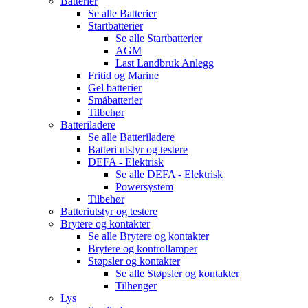
Batterier
Se alle
Batterier
Startbatterier
Se alle
Startbatterier
AGM
Last Landbruk Anlegg
Fritid og Marine
Gel batterier
Småbatterier
Tilbehør
Batteriladere
Se alle
Batteriladere
Batteri utstyr og testere
DEFA - Elektrisk
Se alle
DEFA - Elektrisk
Powersystem
Tilbehør
Batteriutstyr og testere
Brytere og kontakter
Se alle
Brytere og kontakter
Brytere og kontrollamper
Støpsler og kontakter
Se alle
Støpsler og kontakter
Tilhenger
Lys