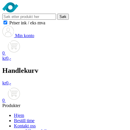
Søk
Priser ink
/
eks mva
Min konto
0
kr
0
,-
Handlekurv
kr
0
,-
0
Produkter
Hjem
Bestill time
Kontakt oss