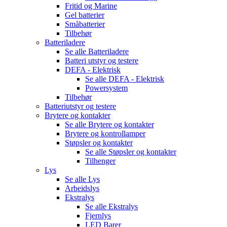
Fritid og Marine
Gel batterier
Småbatterier
Tilbehør
Batteriladere
Se alle
Batteriladere
Batteri utstyr og testere
DEFA - Elektrisk
Se alle
DEFA - Elektrisk
Powersystem
Tilbehør
Batteriutstyr og testere
Brytere og kontakter
Se alle
Brytere og kontakter
Brytere og kontrollamper
Støpsler og kontakter
Se alle
Støpsler og kontakter
Tilhenger
Lys
Se alle
Lys
Arbeidslys
Ekstralys
Se alle
Ekstralys
Fjernlys
LED Barer