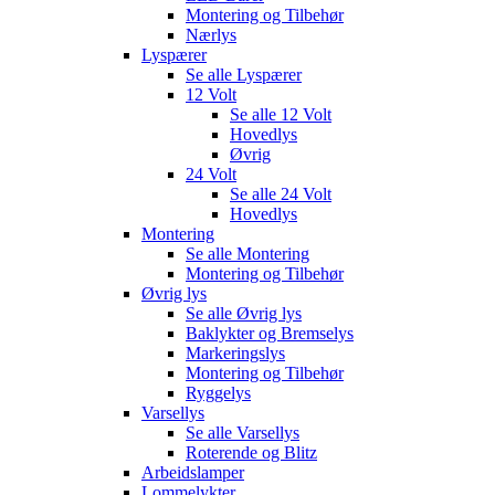
Montering og Tilbehør
Nærlys
Lyspærer
Se alle
Lyspærer
12 Volt
Se alle
12 Volt
Hovedlys
Øvrig
24 Volt
Se alle
24 Volt
Hovedlys
Montering
Se alle
Montering
Montering og Tilbehør
Øvrig lys
Se alle
Øvrig lys
Baklykter og Bremselys
Markeringslys
Montering og Tilbehør
Ryggelys
Varsellys
Se alle
Varsellys
Roterende og Blitz
Arbeidslamper
Lommelykter