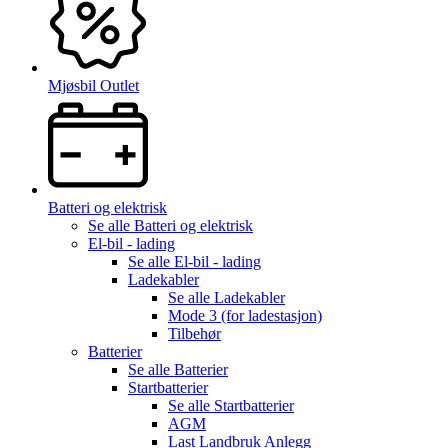
Mjøsbil Outlet
Batteri og elektrisk
Se alle
Batteri og elektrisk
El-bil - lading
Se alle
El-bil - lading
Ladekabler
Se alle
Ladekabler
Mode 3 (for ladestasjon)
Tilbehør
Batterier
Se alle
Batterier
Startbatterier
Se alle
Startbatterier
AGM
Last Landbruk Anlegg