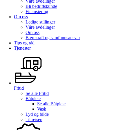
Våre avdelinger
Bli bedriftskunde
Finansiering
Om oss
Ledige stillinger
Våre avdelinger
Om oss
Bærekraft og samfunnsansvar
Tips og råd
Tjenester
Fritid
Se alle
Fritid
Båtpleie
Se alle
Båtpleie
Vask
Lyd og bilde
Til reisen