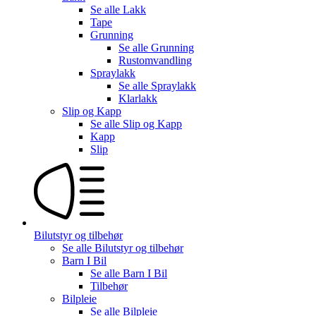
Se alle
Lakk
Tape
Grunning
Se alle
Grunning
Rustomvandling
Spraylakk
Se alle
Spraylakk
Klarlakk
Slip og Kapp
Se alle
Slip og Kapp
Kapp
Slip
Bilutstyr og tilbehør
Se alle
Bilutstyr og tilbehør
Barn I Bil
Se alle
Barn I Bil
Tilbehør
Bilpleie
Se alle
Bilpleie