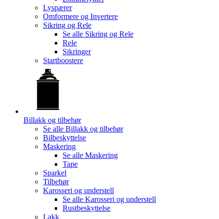
Lyspærer
Omformere og Invertere
Sikring og Rele
Se alle
Sikring og Rele
Rele
Sikringer
Startboostere
Billakk og tilbehør
Se alle
Billakk og tilbehør
Bilbeskyttelse
Maskering
Se alle
Maskering
Tape
Sparkel
Tilbehør
Karosseri og understell
Se alle
Karosseri og understell
Rustbeskyttelse
Lakk