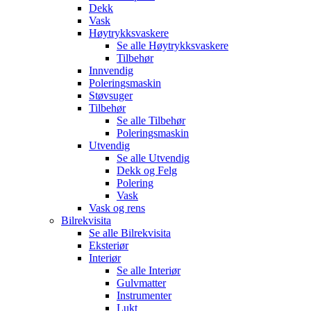
Dekk
Vask
Høytrykksvaskere
Se alle
Høytrykksvaskere
Tilbehør
Innvendig
Poleringsmaskin
Støvsuger
Tilbehør
Se alle
Tilbehør
Poleringsmaskin
Utvendig
Se alle
Utvendig
Dekk og Felg
Polering
Vask
Vask og rens
Bilrekvisita
Se alle
Bilrekvisita
Eksteriør
Interiør
Se alle
Interiør
Gulvmatter
Instrumenter
Lukt