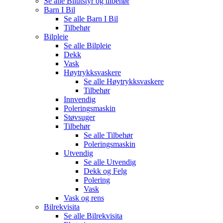
Se alle
Bilutstyr og tilbehør
Barn I Bil
Se alle
Barn I Bil
Tilbehør
Bilpleie
Se alle
Bilpleie
Dekk
Vask
Høytrykksvaskere
Se alle
Høytrykksvaskere
Tilbehør
Innvendig
Poleringsmaskin
Støvsuger
Tilbehør
Se alle
Tilbehør
Poleringsmaskin
Utvendig
Se alle
Utvendig
Dekk og Felg
Polering
Vask
Vask og rens
Bilrekvisita
Se alle
Bilrekvisita