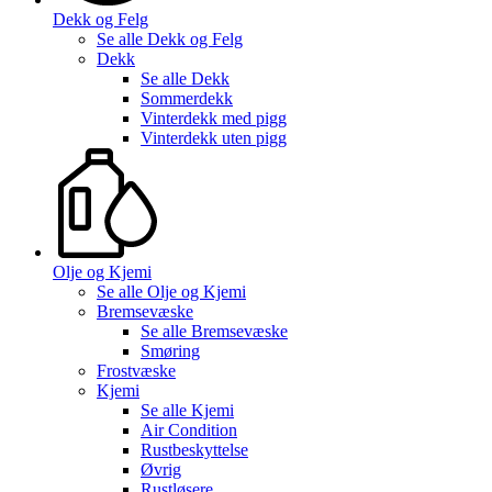
Dekk og Felg
Se alle
Dekk og Felg
Dekk
Se alle
Dekk
Sommerdekk
Vinterdekk med pigg
Vinterdekk uten pigg
Olje og Kjemi
Se alle
Olje og Kjemi
Bremsevæske
Se alle
Bremsevæske
Smøring
Frostvæske
Kjemi
Se alle
Kjemi
Air Condition
Rustbeskyttelse
Øvrig
Rustløsere