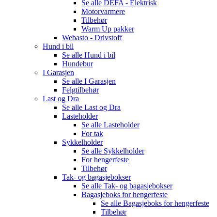
Se alle
DEFA - Elektrisk
Motorvarmere
Tilbehør
Warm Up pakker
Webasto - Drivstoff
Hund i bil
Se alle
Hund i bil
Hundebur
I Garasjen
Se alle
I Garasjen
Felgtilbehør
Last og Dra
Se alle
Last og Dra
Lasteholder
Se alle
Lasteholder
For tak
Sykkelholder
Se alle
Sykkelholder
For hengerfeste
Tilbehør
Tak- og bagasjebokser
Se alle
Tak- og bagasjebokser
Bagasjeboks for hengerfeste
Se alle
Bagasjeboks for hengerfeste
Tilbehør