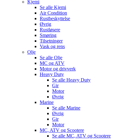
Kjemi
Se alle
Kjemi
Air Condition
Rustbeskyttelse
Øvrig
Rustløsere
Smøring
Tilsetninger
Vask og rens
Olje
Se alle
Olje
MC og ATV
Motor og drivverk
Heavy Duty
Se alle
Heavy Duty
Gir
Motor
Øvrig
Marine
Se alle
Marine
Øvrig
Gir
Motor
MC, ATV og Scootere
Se alle
MC, ATV og Scootere