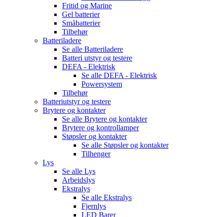
Fritid og Marine
Gel batterier
Småbatterier
Tilbehør
Batteriladere
Se alle
Batteriladere
Batteri utstyr og testere
DEFA - Elektrisk
Se alle
DEFA - Elektrisk
Powersystem
Tilbehør
Batteriutstyr og testere
Brytere og kontakter
Se alle
Brytere og kontakter
Brytere og kontrollamper
Støpsler og kontakter
Se alle
Støpsler og kontakter
Tilhenger
Lys
Se alle
Lys
Arbeidslys
Ekstralys
Se alle
Ekstralys
Fjernlys
LED Barer