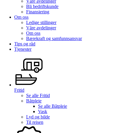
Våre avdelinger
Bli bedriftskunde
Finansiering
Om oss
Ledige stillinger
Våre avdelinger
Om oss
Bærekraft og samfunnsansvar
Tips og råd
Tjenester
Fritid
Se alle
Fritid
Båtpleie
Se alle
Båtpleie
Vask
Lyd og bilde
Til reisen