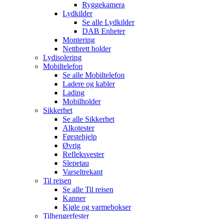
Ryggekamera
Lydkilder
Se alle
Lydkilder
DAB Enheter
Montering
Nettbrett holder
Lydisolering
Mobiltelefon
Se alle
Mobiltelefon
Ladere og kabler
Lading
Mobilholder
Sikkerhet
Se alle
Sikkerhet
Alkotester
Førstehjelp
Øvrig
Refleksvester
Slepetau
Varseltrekant
Til reisen
Se alle
Til reisen
Kanner
Kjøle og varmebokser
Tilhengerfester