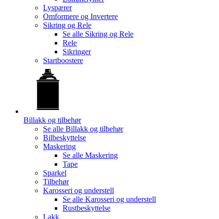
Lyspærer
Omformere og Invertere
Sikring og Rele
Se alle
Sikring og Rele
Rele
Sikringer
Startboostere
Billakk og tilbehør
Se alle
Billakk og tilbehør
Bilbeskyttelse
Maskering
Se alle
Maskering
Tape
Sparkel
Tilbehør
Karosseri og understell
Se alle
Karosseri og understell
Rustbeskyttelse
Lakk