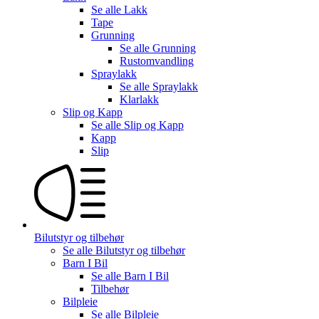
Se alle
Lakk
Tape
Grunning
Se alle
Grunning
Rustomvandling
Spraylakk
Se alle
Spraylakk
Klarlakk
Slip og Kapp
Se alle
Slip og Kapp
Kapp
Slip
Bilutstyr og tilbehør
Se alle
Bilutstyr og tilbehør
Barn I Bil
Se alle
Barn I Bil
Tilbehør
Bilpleie
Se alle
Bilpleie