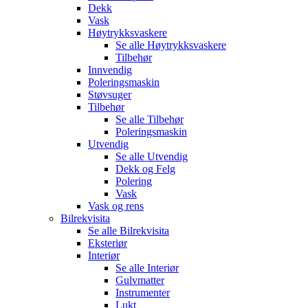
Dekk
Vask
Høytrykksvaskere
Se alle
Høytrykksvaskere
Tilbehør
Innvendig
Poleringsmaskin
Støvsuger
Tilbehør
Se alle
Tilbehør
Poleringsmaskin
Utvendig
Se alle
Utvendig
Dekk og Felg
Polering
Vask
Vask og rens
Bilrekvisita
Se alle
Bilrekvisita
Eksteriør
Interiør
Se alle
Interiør
Gulvmatter
Instrumenter
Lukt