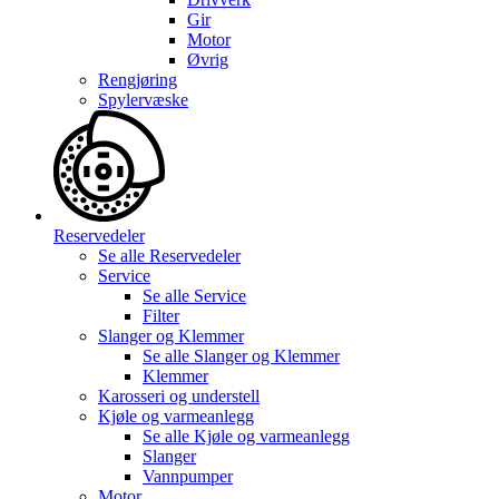
Gir
Motor
Øvrig
Rengjøring
Spylervæske
Reservedeler
Se alle
Reservedeler
Service
Se alle
Service
Filter
Slanger og Klemmer
Se alle
Slanger og Klemmer
Klemmer
Karosseri og understell
Kjøle og varmeanlegg
Se alle
Kjøle og varmeanlegg
Slanger
Vannpumper
Motor