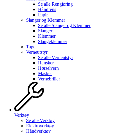
Se alle
Rengjøring
Håndrens
Papir
Slanger og Klemmer
Se alle
Slanger og Klemmer
Slanger
Klemmer
Slangeklemmer
Tape
Verneutstyr
Se alle
Verneutstyr
Hansker
Hørselvern
Masker
Vernebriller
Verktøy
Se alle
Verktøy
Elektroverktøy
Håndverktøy