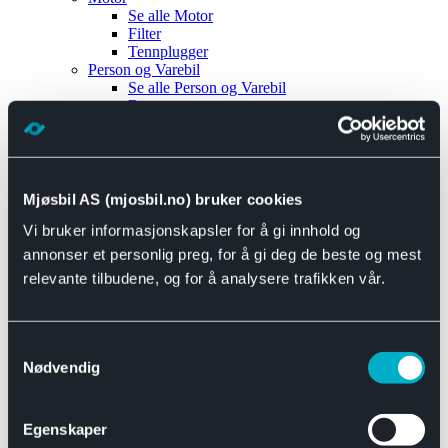
Se alle
Motor
Filter
Tennplugger
Person og Varebil
Se alle
Person og Varebil
Brems
Elektrisk
Bremser
Motor og drivverk
Universal
Se alle
Universal
Mjøsbil AS (mjosbil.no) bruker cookies
Bremsedeler
Vi bruker informasjonskapsler for å gi innhold og
Se alle
Bremsedeler
Bremsenippler
annonser et personlig preg, for å gi deg de beste og mest
Drivline og motor
relevante tilbudene, og for å analysere trafikken vår.
Se alle
Drivline og motor
Bensinpumpe
Eksosanlegg
Se alle
Eksosanlegg
Samtykkevalg
Reparasjonsmateriell
Nødvendig
Eksteriør
Se alle
Eksteriør
Horn og Tuter
Egenskaper
Speil
Interiør