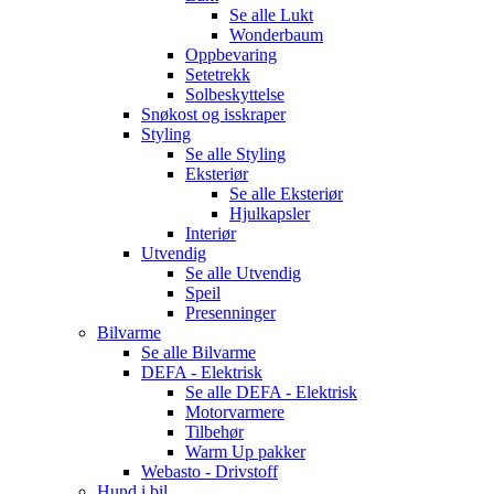
Se alle
Lukt
Wonderbaum
Oppbevaring
Setetrekk
Solbeskyttelse
Snøkost og isskraper
Styling
Se alle
Styling
Eksteriør
Se alle
Eksteriør
Hjulkapsler
Interiør
Utvendig
Se alle
Utvendig
Speil
Presenninger
Bilvarme
Se alle
Bilvarme
DEFA - Elektrisk
Se alle
DEFA - Elektrisk
Motorvarmere
Tilbehør
Warm Up pakker
Webasto - Drivstoff
Hund i bil