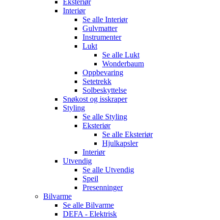
Eksteriør
Interiør
Se alle
Interiør
Gulvmatter
Instrumenter
Lukt
Se alle
Lukt
Wonderbaum
Oppbevaring
Setetrekk
Solbeskyttelse
Snøkost og isskraper
Styling
Se alle
Styling
Eksteriør
Se alle
Eksteriør
Hjulkapsler
Interiør
Utvendig
Se alle
Utvendig
Speil
Presenninger
Bilvarme
Se alle
Bilvarme
DEFA - Elektrisk