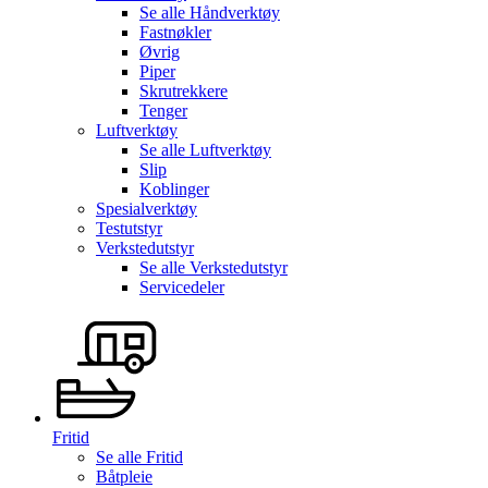
Se alle
Håndverktøy
Fastnøkler
Øvrig
Piper
Skrutrekkere
Tenger
Luftverktøy
Se alle
Luftverktøy
Slip
Koblinger
Spesialverktøy
Testutstyr
Verkstedutstyr
Se alle
Verkstedutstyr
Servicedeler
Fritid
Se alle
Fritid
Båtpleie