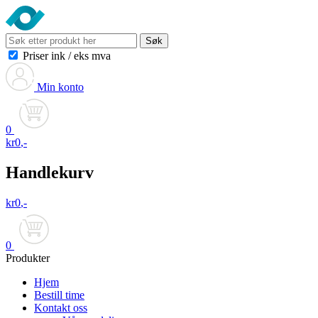
Søk
Priser ink
/
eks mva
Min konto
0
kr
0
,-
Handlekurv
kr
0
,-
0
Produkter
Hjem
Bestill time
Kontakt oss