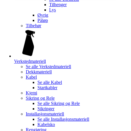
Tilhenger
Lys
Øvrig
Påløp
Tilbehør
Verkstedmateriell
Se alle
Verkstedmateriell
Dekkmateriell
Kabel
Se alle
Kabel
Startkabler
Kjemi
Sikring og Rele
Se alle
Sikring og Rele
Sikringer
Installasjonsmateriell
Se alle
Installasjonsmateriell
Kabelsko
Rengjøring