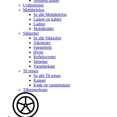
Nettbrett holder
Lydisolering
Mobiltelefon
Se alle
Mobiltelefon
Ladere og kabler
Lading
Mobilholder
Sikkerhet
Se alle
Sikkerhet
Alkotester
Førstehjelp
Øvrig
Refleksvester
Slepetau
Varseltrekant
Til reisen
Se alle
Til reisen
Kanner
Kjøle og varmebokser
Tilhengerfester