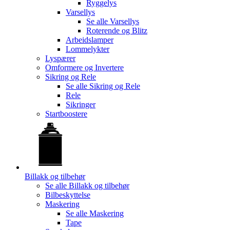
Ryggelys
Varsellys
Se alle
Varsellys
Roterende og Blitz
Arbeidslamper
Lommelykter
Lyspærer
Omformere og Invertere
Sikring og Rele
Se alle
Sikring og Rele
Rele
Sikringer
Startboostere
Billakk og tilbehør
Se alle
Billakk og tilbehør
Bilbeskyttelse
Maskering
Se alle
Maskering
Tape