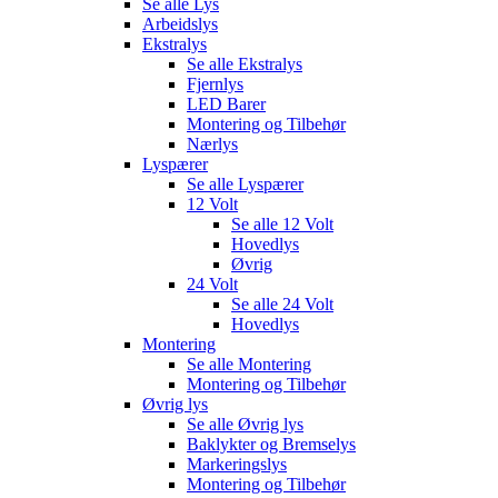
Se alle
Lys
Arbeidslys
Ekstralys
Se alle
Ekstralys
Fjernlys
LED Barer
Montering og Tilbehør
Nærlys
Lyspærer
Se alle
Lyspærer
12 Volt
Se alle
12 Volt
Hovedlys
Øvrig
24 Volt
Se alle
24 Volt
Hovedlys
Montering
Se alle
Montering
Montering og Tilbehør
Øvrig lys
Se alle
Øvrig lys
Baklykter og Bremselys
Markeringslys
Montering og Tilbehør