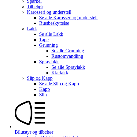
Sparkel
Tilbehør
Karosseri og understell
Se alle
Karosseri og understell
Rustbeskyttelse
Lakk
Se alle
Lakk
Tape
Grunning
Se alle
Grunning
Rustomvandling
Spraylakk
Se alle
Spraylakk
Klarlakk
Slip og Kapp
Se alle
Slip og Kapp
Kapp
Slip
Bilutstyr og tilbehør