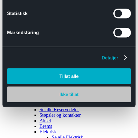
Se alle
Interiør
Sikkerhetsbelte
Statistikk
Tanklokk
Vindusviskere
Markedsføring
Detaljer
Tilhengere
Se alle
Tilhengere
Biltransport
Tillat alle
Maskinhenger
Yrkeshenger
Båthengere
Skaphengere
Ikke tillat
Varehengere
Reservedeler
Se alle
Reservedeler
Støpsler og kontakter
Aksel
Brems
Elektrisk
Se alle
Elektrisk