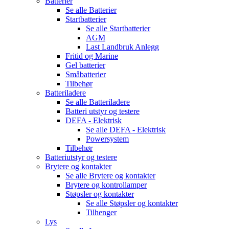
Batterier
Se alle
Batterier
Startbatterier
Se alle
Startbatterier
AGM
Last Landbruk Anlegg
Fritid og Marine
Gel batterier
Småbatterier
Tilbehør
Batteriladere
Se alle
Batteriladere
Batteri utstyr og testere
DEFA - Elektrisk
Se alle
DEFA - Elektrisk
Powersystem
Tilbehør
Batteriutstyr og testere
Brytere og kontakter
Se alle
Brytere og kontakter
Brytere og kontrollamper
Støpsler og kontakter
Se alle
Støpsler og kontakter
Tilhenger
Lys