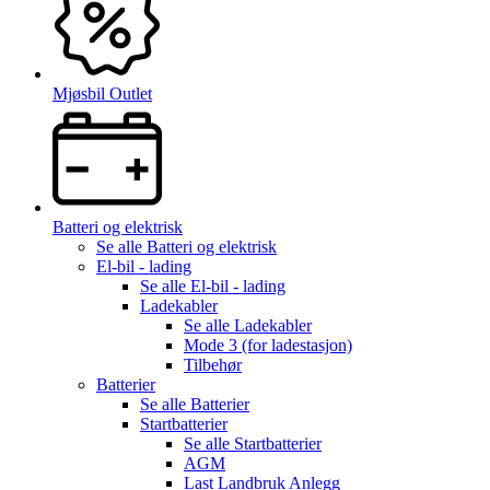
Mjøsbil Outlet
Batteri og elektrisk
Se alle
Batteri og elektrisk
El-bil - lading
Se alle
El-bil - lading
Ladekabler
Se alle
Ladekabler
Mode 3 (for ladestasjon)
Tilbehør
Batterier
Se alle
Batterier
Startbatterier
Se alle
Startbatterier
AGM
Last Landbruk Anlegg