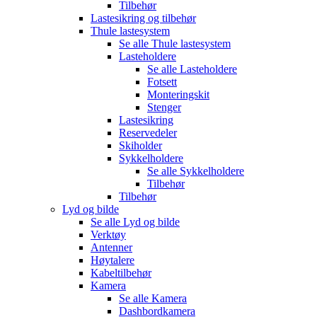
Tilbehør
Lastesikring og tilbehør
Thule lastesystem
Se alle
Thule lastesystem
Lasteholdere
Se alle
Lasteholdere
Fotsett
Monteringskit
Stenger
Lastesikring
Reservedeler
Skiholder
Sykkelholdere
Se alle
Sykkelholdere
Tilbehør
Tilbehør
Lyd og bilde
Se alle
Lyd og bilde
Verktøy
Antenner
Høytalere
Kabeltilbehør
Kamera
Se alle
Kamera
Dashbordkamera