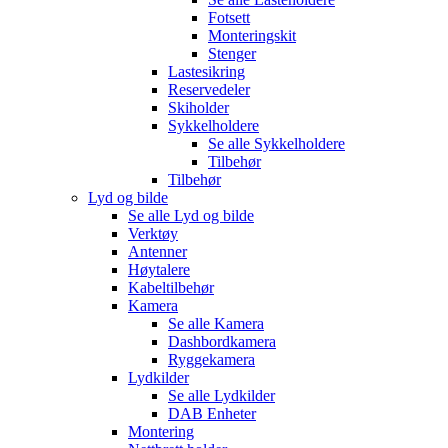
Fotsett
Monteringskit
Stenger
Lastesikring
Reservedeler
Skiholder
Sykkelholdere
Se alle
Sykkelholdere
Tilbehør
Tilbehør
Lyd og bilde
Se alle
Lyd og bilde
Verktøy
Antenner
Høytalere
Kabeltilbehør
Kamera
Se alle
Kamera
Dashbordkamera
Ryggekamera
Lydkilder
Se alle
Lydkilder
DAB Enheter
Montering