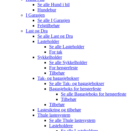
Se alle
Hund i bil
Hundebur
I Garasjen
Se alle
I Garasjen
Felgtilbehør
Last og Dra
Se alle
Last og Dra
Lasteholder
Se alle
Lasteholder
For tak
Sykkelholder
Se alle
Sykkelholder
For hengerfeste
Tilbehør
Tak- og bagasjebokser
Se alle
Tak- og bagasjebokser
Bagasjeboks for hengerfeste
Se alle
Bagasjeboks for hengerfeste
Tilbehør
Tilbehør
Lastesikring og tilbehør
Thule lastesystem
Se alle
Thule lastesystem
Lasteholdere
Se alle
Lasteholdere