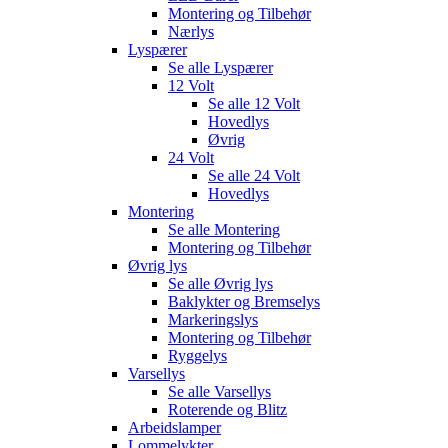
Montering og Tilbehør
Nærlys
Lyspærer
Se alle
Lyspærer
12 Volt
Se alle
12 Volt
Hovedlys
Øvrig
24 Volt
Se alle
24 Volt
Hovedlys
Montering
Se alle
Montering
Montering og Tilbehør
Øvrig lys
Se alle
Øvrig lys
Baklykter og Bremselys
Markeringslys
Montering og Tilbehør
Ryggelys
Varsellys
Se alle
Varsellys
Roterende og Blitz
Arbeidslamper
Lommelykter