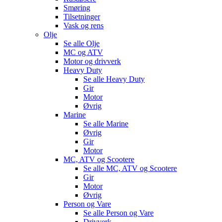
Smøring
Tilsetninger
Vask og rens
Olje
Se alle
Olje
MC og ATV
Motor og drivverk
Heavy Duty
Se alle
Heavy Duty
Gir
Motor
Øvrig
Marine
Se alle
Marine
Øvrig
Gir
Motor
MC, ATV og Scootere
Se alle
MC, ATV og Scootere
Gir
Motor
Øvrig
Person og Vare
Se alle
Person og Vare
Drivverk