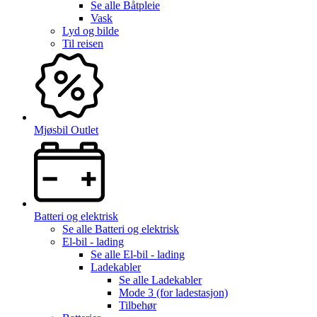
Se alle
Båtpleie
Vask
Lyd og bilde
Til reisen
Mjøsbil Outlet
Batteri og elektrisk
Se alle
Batteri og elektrisk
El-bil - lading
Se alle
El-bil - lading
Ladekabler
Se alle
Ladekabler
Mode 3 (for ladestasjon)
Tilbehør