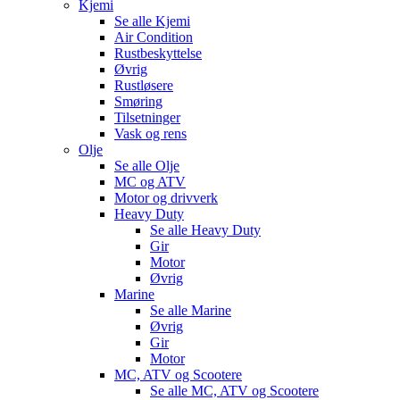
Kjemi
Se alle
Kjemi
Air Condition
Rustbeskyttelse
Øvrig
Rustløsere
Smøring
Tilsetninger
Vask og rens
Olje
Se alle
Olje
MC og ATV
Motor og drivverk
Heavy Duty
Se alle
Heavy Duty
Gir
Motor
Øvrig
Marine
Se alle
Marine
Øvrig
Gir
Motor
MC, ATV og Scootere
Se alle
MC, ATV og Scootere