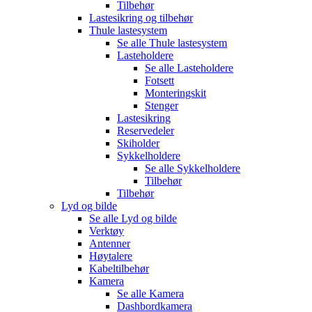
Tilbehør
Lastesikring og tilbehør
Thule lastesystem
Se alle
Thule lastesystem
Lasteholdere
Se alle
Lasteholdere
Fotsett
Monteringskit
Stenger
Lastesikring
Reservedeler
Skiholder
Sykkelholdere
Se alle
Sykkelholdere
Tilbehør
Tilbehør
Lyd og bilde
Se alle
Lyd og bilde
Verktøy
Antenner
Høytalere
Kabeltilbehør
Kamera
Se alle
Kamera
Dashbordkamera