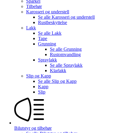
Sparkel
Tilbehør
Karosseri og understell
Se alle
Karosseri og understell
Rustbeskyttelse
Lakk
Se alle
Lakk
Tape
Grunning
Se alle
Grunning
Rustomvandling
Spraylakk
Se alle
Spraylakk
Klarlakk
Slip og Kapp
Se alle
Slip og Kapp
Kapp
Slip
Bilutstyr og tilbehør