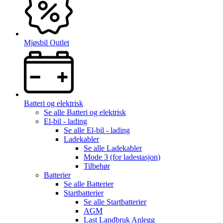
Mjøsbil Outlet
Batteri og elektrisk
Se alle
Batteri og elektrisk
El-bil - lading
Se alle
El-bil - lading
Ladekabler
Se alle
Ladekabler
Mode 3 (for ladestasjon)
Tilbehør
Batterier
Se alle
Batterier
Startbatterier
Se alle
Startbatterier
AGM
Last Landbruk Anlegg