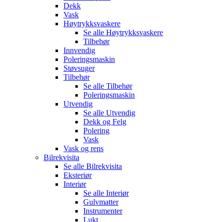
Dekk
Vask
Høytrykksvaskere
Se alle
Høytrykksvaskere
Tilbehør
Innvendig
Poleringsmaskin
Støvsuger
Tilbehør
Se alle
Tilbehør
Poleringsmaskin
Utvendig
Se alle
Utvendig
Dekk og Felg
Polering
Vask
Vask og rens
Bilrekvisita
Se alle
Bilrekvisita
Eksteriør
Interiør
Se alle
Interiør
Gulvmatter
Instrumenter
Lukt