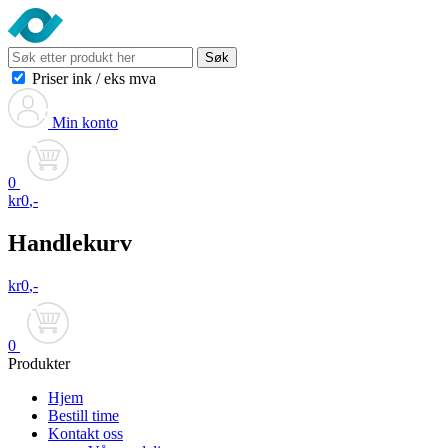
Søk
Priser ink
/
eks mva
Min konto
0
kr
0
,-
Handlekurv
kr
0
,-
0
Produkter
Hjem
Bestill time
Kontakt oss