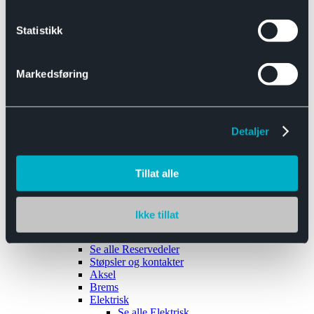
Se alle
Interiør
Sikkerhetsbelte
Statistikk
Tanklokk
Vindusviskere
Markedsføring
Detaljer
Tilhengere
Se alle
Tilhengere
Biltransport
Tillat alle
Maskinhenger
Yrkeshenger
Båthengere
Skaphengere
Ikke tillat
Varehengere
Reservedeler
Se alle
Reservedeler
Støpsler og kontakter
Aksel
Brems
Elektrisk
Se alle
Elektrisk