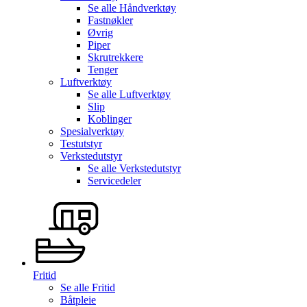
Se alle
Håndverktøy
Fastnøkler
Øvrig
Piper
Skrutrekkere
Tenger
Luftverktøy
Se alle
Luftverktøy
Slip
Koblinger
Spesialverktøy
Testutstyr
Verkstedutstyr
Se alle
Verkstedutstyr
Servicedeler
Fritid
Se alle
Fritid
Båtpleie