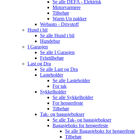
Se alle
DEFA - Elektrisk
Motorvarmere
Tilbehør
Warm Up pakker
Webasto - Drivstoff
Hund i bil
Se alle
Hund i bil
Hundebur
I Garasjen
Se alle
I Garasjen
Felgtilbehør
Last og Dra
Se alle
Last og Dra
Lasteholder
Se alle
Lasteholder
For tak
Sykkelholder
Se alle
Sykkelholder
For hengerfeste
Tilbehør
Tak- og bagasjebokser
Se alle
Tak- og bagasjebokser
Bagasjeboks for hengerfeste
Se alle
Bagasjeboks for hengerfeste
Tilbehør