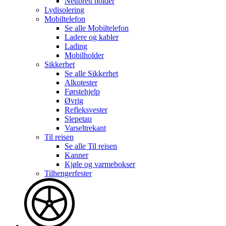
Nettbrett holder
Lydisolering
Mobiltelefon
Se alle
Mobiltelefon
Ladere og kabler
Lading
Mobilholder
Sikkerhet
Se alle
Sikkerhet
Alkotester
Førstehjelp
Øvrig
Refleksvester
Slepetau
Varseltrekant
Til reisen
Se alle
Til reisen
Kanner
Kjøle og varmebokser
Tilhengerfester