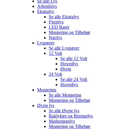
Se alle
Lys
Arbeidslys
Ekstralys
Se alle
Ekstralys
Fjernlys
LED Barer
Montering og Tilbehør
Nærlys
Lyspærer
Se alle
Lyspærer
12 Volt
Se alle
12 Volt
Hovedlys
Øvrig
24 Volt
Se alle
24 Volt
Hovedlys
Montering
Se alle
Montering
Montering og Tilbehør
Øvrig lys
Se alle
Øvrig lys
Baklykter og Bremselys
Markeringslys
Montering og Tilbehør