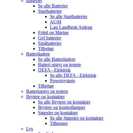
Batterier
Se alle
Batterier
Startbatterier
Se alle
Startbatterier
AGM
Last Landbruk Anlegg
Fritid og Marine
Gel batterier
Småbatterier
Tilbehør
Batteriladere
Se alle
Batteriladere
Batteri utstyr og testere
DEFA - Elektrisk
Se alle
DEFA - Elektrisk
Powersystem
Tilbehør
Batteriutstyr og testere
Brytere og kontakter
Se alle
Brytere og kontakter
Brytere og kontrollamper
Støpsler og kontakter
Se alle
Støpsler og kontakter
Tilhenger
Lys