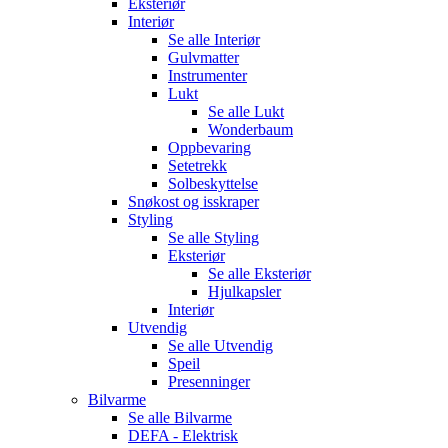
Eksteriør
Interiør
Se alle
Interiør
Gulvmatter
Instrumenter
Lukt
Se alle
Lukt
Wonderbaum
Oppbevaring
Setetrekk
Solbeskyttelse
Snøkost og isskraper
Styling
Se alle
Styling
Eksteriør
Se alle
Eksteriør
Hjulkapsler
Interiør
Utvendig
Se alle
Utvendig
Speil
Presenninger
Bilvarme
Se alle
Bilvarme
DEFA - Elektrisk