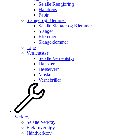
Se alle
Rengjøring
Håndrens
Papir
Slanger og Klemmer
Se alle
Slanger og Klemmer
Slanger
Klemmer
Slangeklemmer
Tape
Verneutstyr
Se alle
Verneutstyr
Hansker
Hørselvern
Masker
Vernebriller
Verktøy
Se alle
Verktøy
Elektroverktøy
Håndverktøy