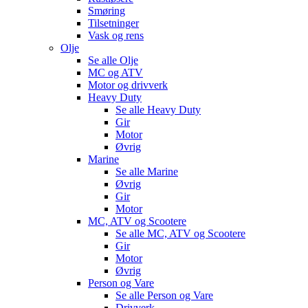
Smøring
Tilsetninger
Vask og rens
Olje
Se alle
Olje
MC og ATV
Motor og drivverk
Heavy Duty
Se alle
Heavy Duty
Gir
Motor
Øvrig
Marine
Se alle
Marine
Øvrig
Gir
Motor
MC, ATV og Scootere
Se alle
MC, ATV og Scootere
Gir
Motor
Øvrig
Person og Vare
Se alle
Person og Vare
Drivverk