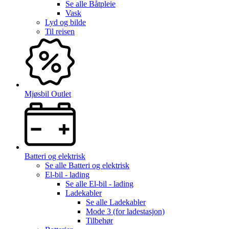
Se alle
Båtpleie
Vask
Lyd og bilde
Til reisen
Mjøsbil Outlet
Batteri og elektrisk
Se alle
Batteri og elektrisk
El-bil - lading
Se alle
El-bil - lading
Ladekabler
Se alle
Ladekabler
Mode 3 (for ladestasjon)
Tilbehør