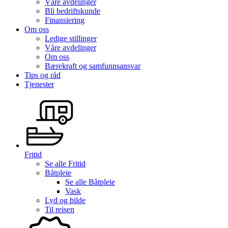
Våre avdelinger
Bli bedriftskunde
Finansiering
Om oss
Ledige stillinger
Våre avdelinger
Om oss
Bærekraft og samfunnsansvar
Tips og råd
Tjenester
Fritid
Se alle
Fritid
Båtpleie
Se alle
Båtpleie
Vask
Lyd og bilde
Til reisen