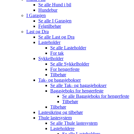
Se alle
Hund i bil
Hundebur
I Garasjen
Se alle
I Garasjen
Felgtilbehør
Last og Dra
Se alle
Last og Dra
Lasteholder
Se alle
Lasteholder
For tak
Sykkelholder
Se alle
Sykkelholder
For hengerfeste
Tilbehør
Tak- og bagasjebokser
Se alle
Tak- og bagasjebokser
Bagasjeboks for hengerfeste
Se alle
Bagasjeboks for hengerfeste
Tilbehør
Tilbehør
Lastesikring og tilbehør
Thule lastesystem
Se alle
Thule lastesystem
Lasteholdere
Se alle
Lasteholdere