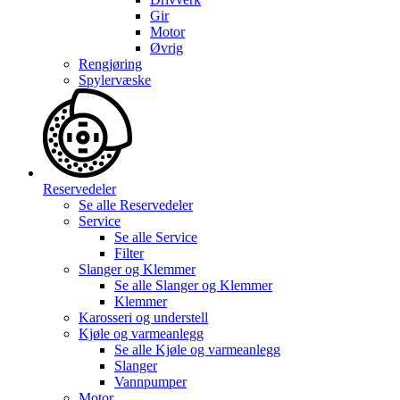
Gir
Motor
Øvrig
Rengjøring
Spylervæske
Reservedeler
Se alle
Reservedeler
Service
Se alle
Service
Filter
Slanger og Klemmer
Se alle
Slanger og Klemmer
Klemmer
Karosseri og understell
Kjøle og varmeanlegg
Se alle
Kjøle og varmeanlegg
Slanger
Vannpumper
Motor