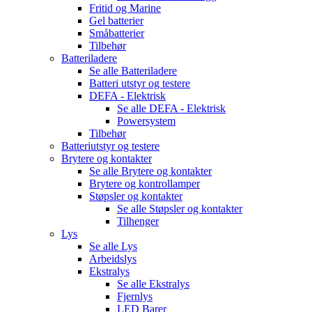
Fritid og Marine
Gel batterier
Småbatterier
Tilbehør
Batteriladere
Se alle
Batteriladere
Batteri utstyr og testere
DEFA - Elektrisk
Se alle
DEFA - Elektrisk
Powersystem
Tilbehør
Batteriutstyr og testere
Brytere og kontakter
Se alle
Brytere og kontakter
Brytere og kontrollamper
Støpsler og kontakter
Se alle
Støpsler og kontakter
Tilhenger
Lys
Se alle
Lys
Arbeidslys
Ekstralys
Se alle
Ekstralys
Fjernlys
LED Barer