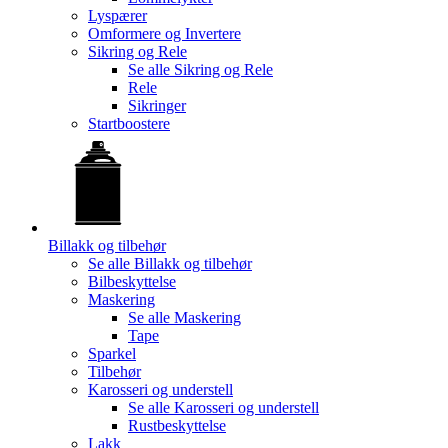
Lyspærer
Omformere og Invertere
Sikring og Rele
Se alle
Sikring og Rele
Rele
Sikringer
Startboostere
Billakk og tilbehør
Se alle
Billakk og tilbehør
Bilbeskyttelse
Maskering
Se alle
Maskering
Tape
Sparkel
Tilbehør
Karosseri og understell
Se alle
Karosseri og understell
Rustbeskyttelse
Lakk