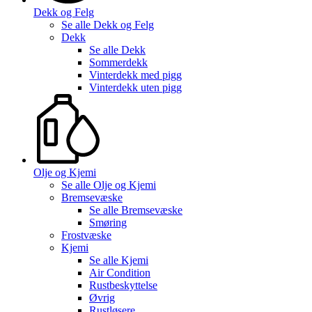
Dekk og Felg
Se alle
Dekk og Felg
Dekk
Se alle
Dekk
Sommerdekk
Vinterdekk med pigg
Vinterdekk uten pigg
Olje og Kjemi
Se alle
Olje og Kjemi
Bremsevæske
Se alle
Bremsevæske
Smøring
Frostvæske
Kjemi
Se alle
Kjemi
Air Condition
Rustbeskyttelse
Øvrig
Rustløsere