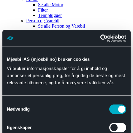
Se alle
Motor
Filter
Tennplugger
Person og Varebil
Se alle
Person og Varebil
Brems
Elektrisk
Bremser
Motor og drivverk
Universal
Se alle
Universal
Mjøsbil AS (mjosbil.no) bruker cookies
Bremsedeler
Vi bruker informasjonskapsler for å gi innhold og
Se alle
Bremsedeler
Bremsenippler
annonser et personlig preg, for å gi deg de beste og mest
Drivline og motor
relevante tilbudene, og for å analysere trafikken vår.
Se alle
Drivline og motor
Bensinpumpe
Eksosanlegg
Se alle
Eksosanlegg
Samtykkevalg
Reparasjonsmateriell
Nødvendig
Eksteriør
Se alle
Eksteriør
Horn og Tuter
Egenskaper
Speil
Interiør