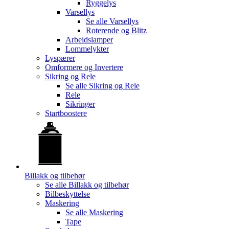
Ryggelys
Varsellys
Se alle
Varsellys
Roterende og Blitz
Arbeidslamper
Lommelykter
Lyspærer
Omformere og Invertere
Sikring og Rele
Se alle
Sikring og Rele
Rele
Sikringer
Startboostere
Billakk og tilbehør
Se alle
Billakk og tilbehør
Bilbeskyttelse
Maskering
Se alle
Maskering
Tape