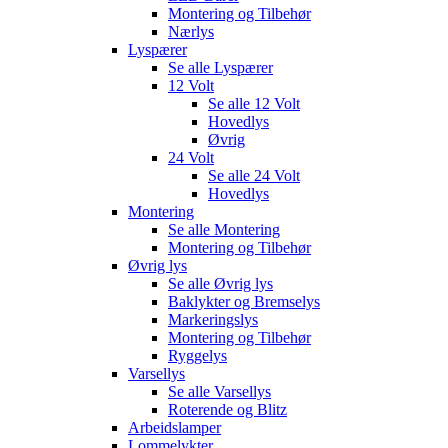
Montering og Tilbehør
Nærlys
Lyspærer
Se alle
Lyspærer
12 Volt
Se alle
12 Volt
Hovedlys
Øvrig
24 Volt
Se alle
24 Volt
Hovedlys
Montering
Se alle
Montering
Montering og Tilbehør
Øvrig lys
Se alle
Øvrig lys
Baklykter og Bremselys
Markeringslys
Montering og Tilbehør
Ryggelys
Varsellys
Se alle
Varsellys
Roterende og Blitz
Arbeidslamper
Lommelykter