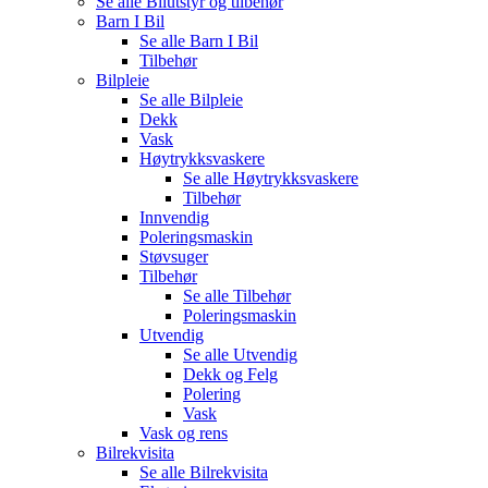
Se alle
Bilutstyr og tilbehør
Barn I Bil
Se alle
Barn I Bil
Tilbehør
Bilpleie
Se alle
Bilpleie
Dekk
Vask
Høytrykksvaskere
Se alle
Høytrykksvaskere
Tilbehør
Innvendig
Poleringsmaskin
Støvsuger
Tilbehør
Se alle
Tilbehør
Poleringsmaskin
Utvendig
Se alle
Utvendig
Dekk og Felg
Polering
Vask
Vask og rens
Bilrekvisita
Se alle
Bilrekvisita