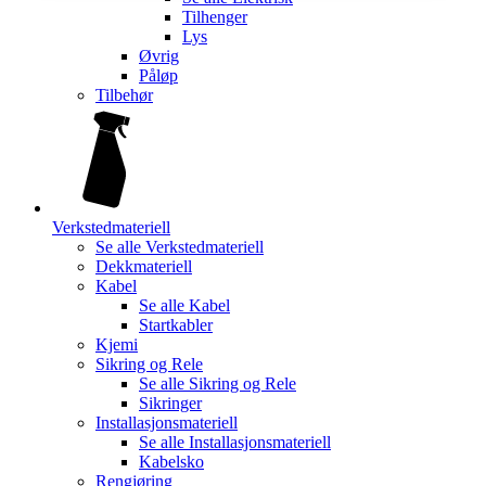
Tilhenger
Lys
Øvrig
Påløp
Tilbehør
Verkstedmateriell
Se alle
Verkstedmateriell
Dekkmateriell
Kabel
Se alle
Kabel
Startkabler
Kjemi
Sikring og Rele
Se alle
Sikring og Rele
Sikringer
Installasjonsmateriell
Se alle
Installasjonsmateriell
Kabelsko
Rengjøring