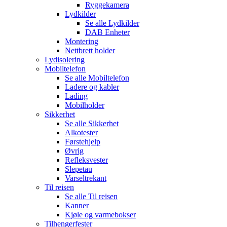
Ryggekamera
Lydkilder
Se alle
Lydkilder
DAB Enheter
Montering
Nettbrett holder
Lydisolering
Mobiltelefon
Se alle
Mobiltelefon
Ladere og kabler
Lading
Mobilholder
Sikkerhet
Se alle
Sikkerhet
Alkotester
Førstehjelp
Øvrig
Refleksvester
Slepetau
Varseltrekant
Til reisen
Se alle
Til reisen
Kanner
Kjøle og varmebokser
Tilhengerfester