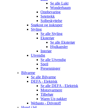
Se alle
Lukt
Wonderbaum
Oppbevaring
Setetrekk
Solbeskyttelse
Snøkost og isskraper
Styling
Se alle
Styling
Eksteriør
Se alle
Eksteriør
Hjulkapsler
Interiør
Utvendig
Se alle
Utvendig
Speil
Presenninger
Bilvarme
Se alle
Bilvarme
DEFA - Elektrisk
Se alle
DEFA - Elektrisk
Motorvarmere
Tilbehør
Warm Up pakker
Webasto - Drivstoff
Hund i bil