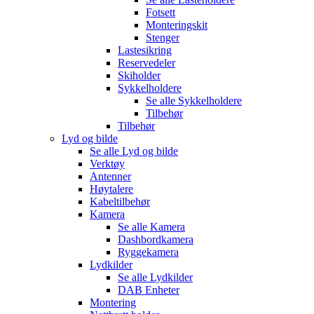
Fotsett
Monteringskit
Stenger
Lastesikring
Reservedeler
Skiholder
Sykkelholdere
Se alle
Sykkelholdere
Tilbehør
Tilbehør
Lyd og bilde
Se alle
Lyd og bilde
Verktøy
Antenner
Høytalere
Kabeltilbehør
Kamera
Se alle
Kamera
Dashbordkamera
Ryggekamera
Lydkilder
Se alle
Lydkilder
DAB Enheter
Montering