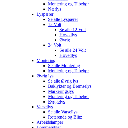
Montering og Tilbehør
Nærlys
Lyspærer
Se alle
Lyspærer
12 Volt
Se alle
12 Volt
Hovedlys
Øvrig
24 Volt
Se alle
24 Volt
Hovedlys
Montering
Se alle
Montering
Montering og Tilbehør
Øvrig lys
Se alle
Øvrig lys
Baklykter og Bremselys
Markeringslys
Montering og Tilbehør
Ryggelys
Varsellys
Se alle
Varsellys
Roterende og Blitz
Arbeidslamper
Lommelykter