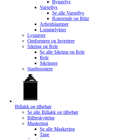
Ryggelys
Varsellys
Se alle
Varsellys
Roterende og Blitz
Arbeidslamper
Lommelykter
Lyspærer
Omformere og Invertere
Sikring og Rele
Se alle
Sikring og Rele
Rele
Sikringer
Startboostere
Billakk og tilbehør
Se alle
Billakk og tilbehør
Bilbeskyttelse
Maskering
Se alle
Maskering
Tape