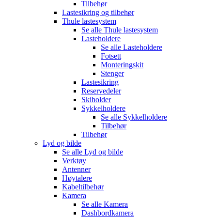
Tilbehør
Lastesikring og tilbehør
Thule lastesystem
Se alle
Thule lastesystem
Lasteholdere
Se alle
Lasteholdere
Fotsett
Monteringskit
Stenger
Lastesikring
Reservedeler
Skiholder
Sykkelholdere
Se alle
Sykkelholdere
Tilbehør
Tilbehør
Lyd og bilde
Se alle
Lyd og bilde
Verktøy
Antenner
Høytalere
Kabeltilbehør
Kamera
Se alle
Kamera
Dashbordkamera