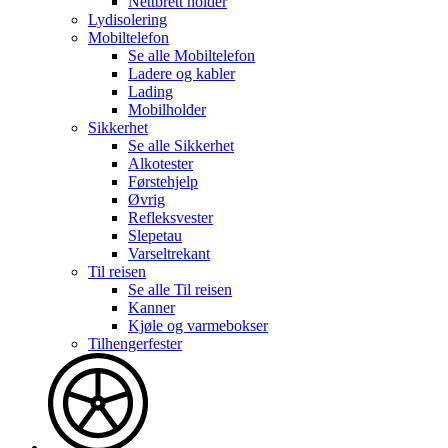
Nettbrett holder
Lydisolering
Mobiltelefon
Se alle
Mobiltelefon
Ladere og kabler
Lading
Mobilholder
Sikkerhet
Se alle
Sikkerhet
Alkotester
Førstehjelp
Øvrig
Refleksvester
Slepetau
Varseltrekant
Til reisen
Se alle
Til reisen
Kanner
Kjøle og varmebokser
Tilhengerfester