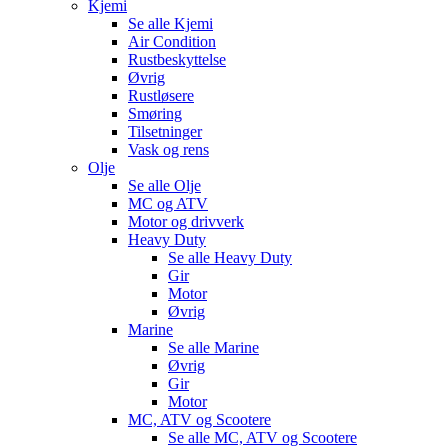
Kjemi
Se alle
Kjemi
Air Condition
Rustbeskyttelse
Øvrig
Rustløsere
Smøring
Tilsetninger
Vask og rens
Olje
Se alle
Olje
MC og ATV
Motor og drivverk
Heavy Duty
Se alle
Heavy Duty
Gir
Motor
Øvrig
Marine
Se alle
Marine
Øvrig
Gir
Motor
MC, ATV og Scootere
Se alle
MC, ATV og Scootere