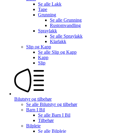
Se alle
Lakk
Tape
Grunning
Se alle
Grunning
Rustomvandling
Spraylakk
Se alle
Spraylakk
Klarlakk
Slip og Kapp
Se alle
Slip og Kapp
Kapp
Slip
Bilutstyr og tilbehør
Se alle
Bilutstyr og tilbehør
Barn I Bil
Se alle
Barn I Bil
Tilbehør
Bilpleie
Se alle
Bilpleie