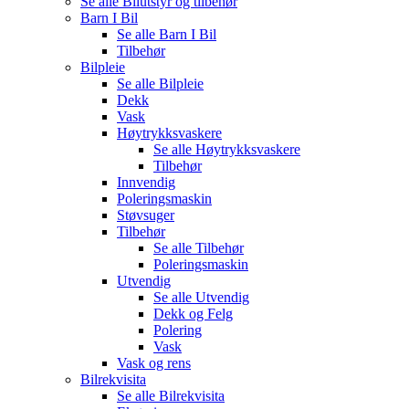
Se alle
Bilutstyr og tilbehør
Barn I Bil
Se alle
Barn I Bil
Tilbehør
Bilpleie
Se alle
Bilpleie
Dekk
Vask
Høytrykksvaskere
Se alle
Høytrykksvaskere
Tilbehør
Innvendig
Poleringsmaskin
Støvsuger
Tilbehør
Se alle
Tilbehør
Poleringsmaskin
Utvendig
Se alle
Utvendig
Dekk og Felg
Polering
Vask
Vask og rens
Bilrekvisita
Se alle
Bilrekvisita