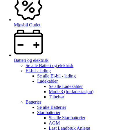
Mjøsbil Outlet
Batteri og elektrisk
Se alle
Batteri og elektrisk
El-bil - lading
Se alle
El-bil - lading
Ladekabler
Se alle
Ladekabler
Mode 3 (for ladestasjon)
Tilbehør
Batterier
Se alle
Batterier
Startbatterier
Se alle
Startbatterier
AGM
Last Landbruk Anlegg