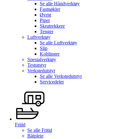
Se alle
Håndverktøy
Fastnøkler
Øvrig
Piper
Skrutrekkere
Tenger
Luftverktøy
Se alle
Luftverktøy
Slip
Koblinger
Spesialverktøy
Testutstyr
Verkstedutstyr
Se alle
Verkstedutstyr
Servicedeler
Fritid
Se alle
Fritid
Båtpleie