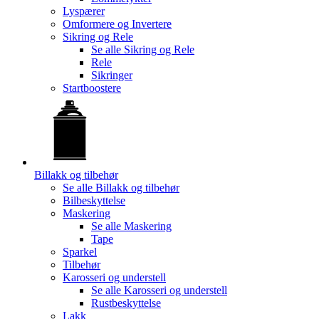
Lyspærer
Omformere og Invertere
Sikring og Rele
Se alle
Sikring og Rele
Rele
Sikringer
Startboostere
Billakk og tilbehør
Se alle
Billakk og tilbehør
Bilbeskyttelse
Maskering
Se alle
Maskering
Tape
Sparkel
Tilbehør
Karosseri og understell
Se alle
Karosseri og understell
Rustbeskyttelse
Lakk