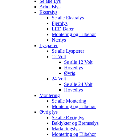
Se alle
Lys
Arbeidslys
Ekstralys
Se alle
Ekstralys
Fjernlys
LED Barer
Montering og Tilbehør
Nærlys
Lyspærer
Se alle
Lyspærer
12 Volt
Se alle
12 Volt
Hovedlys
Øvrig
24 Volt
Se alle
24 Volt
Hovedlys
Montering
Se alle
Montering
Montering og Tilbehør
Øvrig lys
Se alle
Øvrig lys
Baklykter og Bremselys
Markeringslys
Montering og Tilbehør