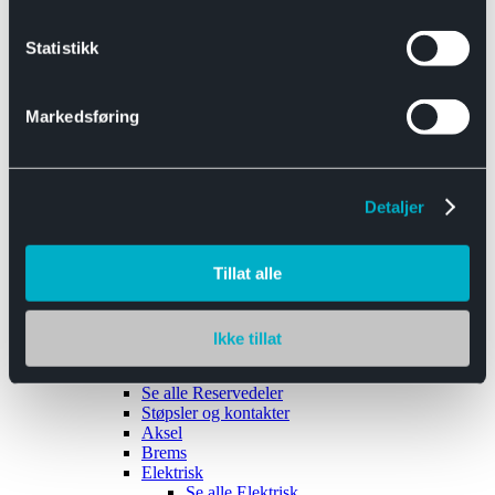
Se alle
Interiør
Sikkerhetsbelte
Statistikk
Tanklokk
Vindusviskere
Markedsføring
Detaljer
Tilhengere
Se alle
Tilhengere
Biltransport
Tillat alle
Maskinhenger
Yrkeshenger
Båthengere
Skaphengere
Ikke tillat
Varehengere
Reservedeler
Se alle
Reservedeler
Støpsler og kontakter
Aksel
Brems
Elektrisk
Se alle
Elektrisk