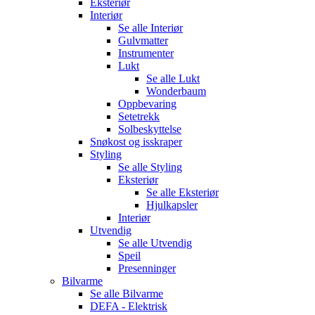
Eksteriør
Interiør
Se alle
Interiør
Gulvmatter
Instrumenter
Lukt
Se alle
Lukt
Wonderbaum
Oppbevaring
Setetrekk
Solbeskyttelse
Snøkost og isskraper
Styling
Se alle
Styling
Eksteriør
Se alle
Eksteriør
Hjulkapsler
Interiør
Utvendig
Se alle
Utvendig
Speil
Presenninger
Bilvarme
Se alle
Bilvarme
DEFA - Elektrisk