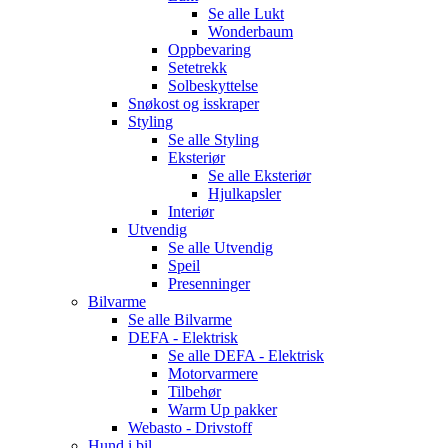
Se alle
Lukt
Wonderbaum
Oppbevaring
Setetrekk
Solbeskyttelse
Snøkost og isskraper
Styling
Se alle
Styling
Eksteriør
Se alle
Eksteriør
Hjulkapsler
Interiør
Utvendig
Se alle
Utvendig
Speil
Presenninger
Bilvarme
Se alle
Bilvarme
DEFA - Elektrisk
Se alle
DEFA - Elektrisk
Motorvarmere
Tilbehør
Warm Up pakker
Webasto - Drivstoff
Hund i bil