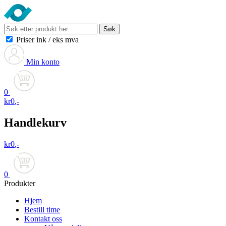
Søk
Priser ink
/
eks mva
Min konto
0
kr
0
,-
Handlekurv
kr
0
,-
0
Produkter
Hjem
Bestill time
Kontakt oss