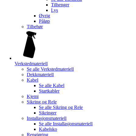
Tilhenger
Lys
Øvrig
Påløp
Tilbehør
Verkstedmateriell
Se alle
Verkstedmateriell
Dekkmateriell
Kabel
Se alle
Kabel
Startkabler
Kjemi
Sikring og Rele
Se alle
Sikring og Rele
Sikringer
Installasjonsmateriell
Se alle
Installasjonsmateriell
Kabelsko
Rengjøring