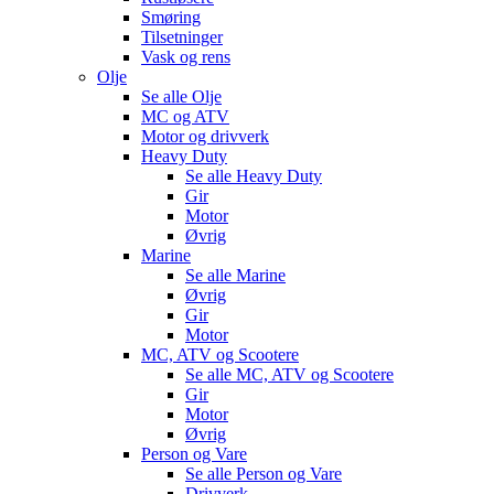
Smøring
Tilsetninger
Vask og rens
Olje
Se alle
Olje
MC og ATV
Motor og drivverk
Heavy Duty
Se alle
Heavy Duty
Gir
Motor
Øvrig
Marine
Se alle
Marine
Øvrig
Gir
Motor
MC, ATV og Scootere
Se alle
MC, ATV og Scootere
Gir
Motor
Øvrig
Person og Vare
Se alle
Person og Vare
Drivverk