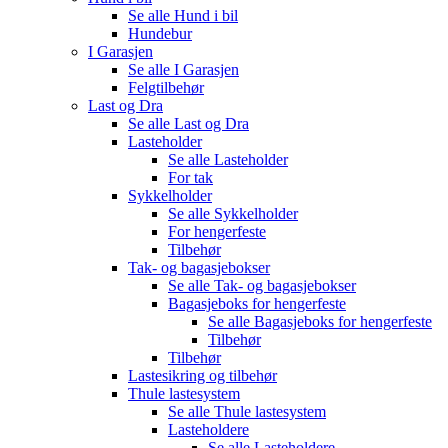
Se alle
Hund i bil
Hundebur
I Garasjen
Se alle
I Garasjen
Felgtilbehør
Last og Dra
Se alle
Last og Dra
Lasteholder
Se alle
Lasteholder
For tak
Sykkelholder
Se alle
Sykkelholder
For hengerfeste
Tilbehør
Tak- og bagasjebokser
Se alle
Tak- og bagasjebokser
Bagasjeboks for hengerfeste
Se alle
Bagasjeboks for hengerfeste
Tilbehør
Tilbehør
Lastesikring og tilbehør
Thule lastesystem
Se alle
Thule lastesystem
Lasteholdere
Se alle
Lasteholdere