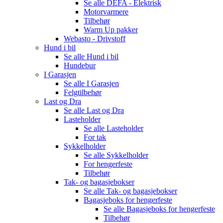
Se alle
DEFA - Elektrisk
Motorvarmere
Tilbehør
Warm Up pakker
Webasto - Drivstoff
Hund i bil
Se alle
Hund i bil
Hundebur
I Garasjen
Se alle
I Garasjen
Felgtilbehør
Last og Dra
Se alle
Last og Dra
Lasteholder
Se alle
Lasteholder
For tak
Sykkelholder
Se alle
Sykkelholder
For hengerfeste
Tilbehør
Tak- og bagasjebokser
Se alle
Tak- og bagasjebokser
Bagasjeboks for hengerfeste
Se alle
Bagasjeboks for hengerfeste
Tilbehør