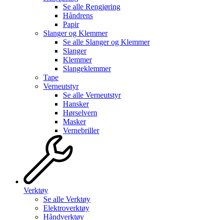
Se alle
Rengjøring
Håndrens
Papir
Slanger og Klemmer
Se alle
Slanger og Klemmer
Slanger
Klemmer
Slangeklemmer
Tape
Verneutstyr
Se alle
Verneutstyr
Hansker
Hørselvern
Masker
Vernebriller
Verktøy
Se alle
Verktøy
Elektroverktøy
Håndverktøy