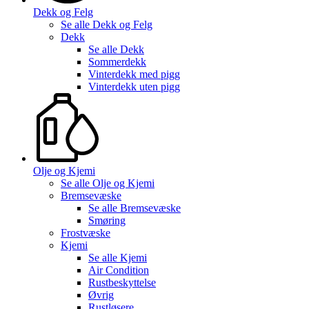
Dekk og Felg
Se alle
Dekk og Felg
Dekk
Se alle
Dekk
Sommerdekk
Vinterdekk med pigg
Vinterdekk uten pigg
Olje og Kjemi
Se alle
Olje og Kjemi
Bremsevæske
Se alle
Bremsevæske
Smøring
Frostvæske
Kjemi
Se alle
Kjemi
Air Condition
Rustbeskyttelse
Øvrig
Rustløsere