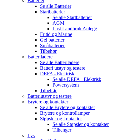
Batterier
Se alle
Batterier
Startbatterier
Se alle
Startbatterier
AGM
Last Landbruk Anlegg
Fritid og Marine
Gel batterier
Småbatterier
Tilbehør
Batteriladere
Se alle
Batteriladere
Batteri utstyr og testere
DEFA - Elektrisk
Se alle
DEFA - Elektrisk
Powersystem
Tilbehør
Batteriutstyr og testere
Brytere og kontakter
Se alle
Brytere og kontakter
Brytere og kontrollamper
Støpsler og kontakter
Se alle
Støpsler og kontakter
Tilhenger
Lys