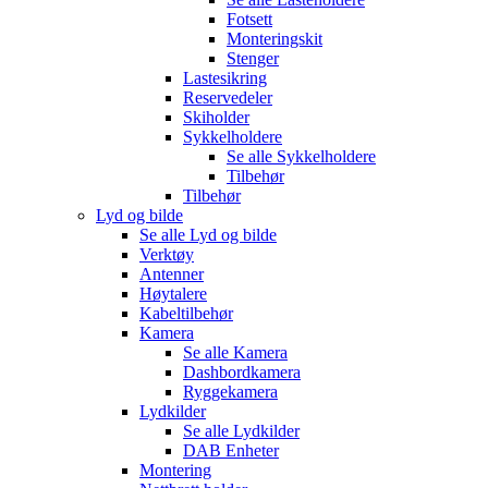
Fotsett
Monteringskit
Stenger
Lastesikring
Reservedeler
Skiholder
Sykkelholdere
Se alle
Sykkelholdere
Tilbehør
Tilbehør
Lyd og bilde
Se alle
Lyd og bilde
Verktøy
Antenner
Høytalere
Kabeltilbehør
Kamera
Se alle
Kamera
Dashbordkamera
Ryggekamera
Lydkilder
Se alle
Lydkilder
DAB Enheter
Montering