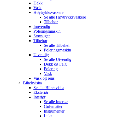
Dekk
Vask
Høytrykksvaskere
Se alle
Høytrykksvaskere
Tilbehør
Innvendig
Poleringsmaskin
Støvsuger
Tilbehør
Se alle
Tilbehør
Poleringsmaskin
Utvendig
Se alle
Utvendig
Dekk og Felg
Polering
Vask
Vask og rens
Bilrekvisita
Se alle
Bilrekvisita
Eksteriør
Interiør
Se alle
Interiør
Gulvmatter
Instrumenter
Lukt