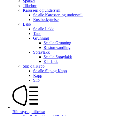
Sparkel
Tilbehør
Karosseri og understell
Se alle
Karosseri og understell
Rustbeskyttelse
Lakk
Se alle
Lakk
Tape
Grunning
Se alle
Grunning
Rustomvandling
Spraylakk
Se alle
Spraylakk
Klarlakk
Slip og Kapp
Se alle
Slip og Kapp
Kapp
Slip
Bilutstyr og tilbehør