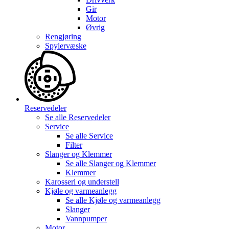
Gir
Motor
Øvrig
Rengjøring
Spylervæske
Reservedeler
Se alle
Reservedeler
Service
Se alle
Service
Filter
Slanger og Klemmer
Se alle
Slanger og Klemmer
Klemmer
Karosseri og understell
Kjøle og varmeanlegg
Se alle
Kjøle og varmeanlegg
Slanger
Vannpumper
Motor