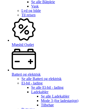
Se alle
Båtpleie
Vask
Lyd og bilde
Til reisen
Mjøsbil Outlet
Batteri og elektrisk
Se alle
Batteri og elektrisk
El-bil - lading
Se alle
El-bil - lading
Ladekabler
Se alle
Ladekabler
Mode 3 (for ladestasjon)
Tilbehør