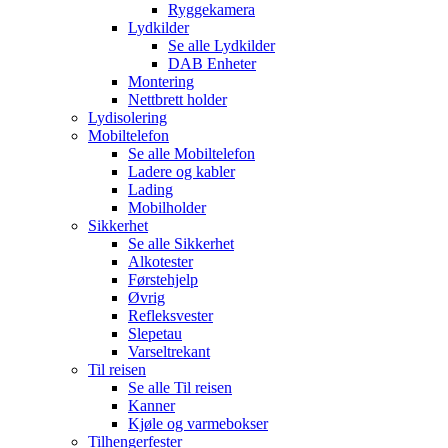
Ryggekamera
Lydkilder
Se alle
Lydkilder
DAB Enheter
Montering
Nettbrett holder
Lydisolering
Mobiltelefon
Se alle
Mobiltelefon
Ladere og kabler
Lading
Mobilholder
Sikkerhet
Se alle
Sikkerhet
Alkotester
Førstehjelp
Øvrig
Refleksvester
Slepetau
Varseltrekant
Til reisen
Se alle
Til reisen
Kanner
Kjøle og varmebokser
Tilhengerfester