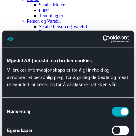
Se alle
Motor
Filter
Tennplugger
Person og Varebil
Se alle
Person og Varebil
Brems
Elektrisk
Bremser
Motor og drivverk
Universal
Se alle
Universal
Mjøsbil AS (mjosbil.no) bruker cookies
Bremsedeler
Vi bruker informasjonskapsler for å gi innhold og
Se alle
Bremsedeler
Bremsenippler
annonser et personlig preg, for å gi deg de beste og mest
Drivline og motor
relevante tilbudene, og for å analysere trafikken vår.
Se alle
Drivline og motor
Bensinpumpe
Eksosanlegg
Se alle
Eksosanlegg
Samtykkevalg
Reparasjonsmateriell
Nødvendig
Eksteriør
Se alle
Eksteriør
Horn og Tuter
Egenskaper
Speil
Interiør