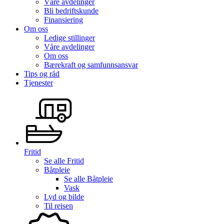
Våre avdelinger
Bli bedriftskunde
Finansiering
Om oss
Ledige stillinger
Våre avdelinger
Om oss
Bærekraft og samfunnsansvar
Tips og råd
Tjenester
Fritid
Se alle
Fritid
Båtpleie
Se alle
Båtpleie
Vask
Lyd og bilde
Til reisen