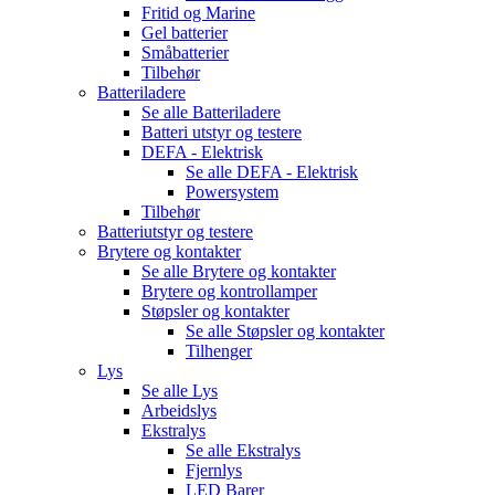
Fritid og Marine
Gel batterier
Småbatterier
Tilbehør
Batteriladere
Se alle
Batteriladere
Batteri utstyr og testere
DEFA - Elektrisk
Se alle
DEFA - Elektrisk
Powersystem
Tilbehør
Batteriutstyr og testere
Brytere og kontakter
Se alle
Brytere og kontakter
Brytere og kontrollamper
Støpsler og kontakter
Se alle
Støpsler og kontakter
Tilhenger
Lys
Se alle
Lys
Arbeidslys
Ekstralys
Se alle
Ekstralys
Fjernlys
LED Barer