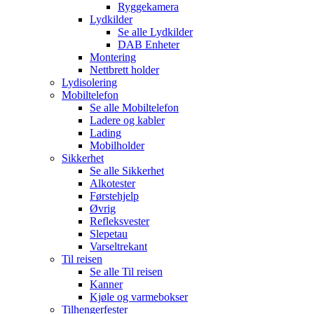
Ryggekamera
Lydkilder
Se alle
Lydkilder
DAB Enheter
Montering
Nettbrett holder
Lydisolering
Mobiltelefon
Se alle
Mobiltelefon
Ladere og kabler
Lading
Mobilholder
Sikkerhet
Se alle
Sikkerhet
Alkotester
Førstehjelp
Øvrig
Refleksvester
Slepetau
Varseltrekant
Til reisen
Se alle
Til reisen
Kanner
Kjøle og varmebokser
Tilhengerfester