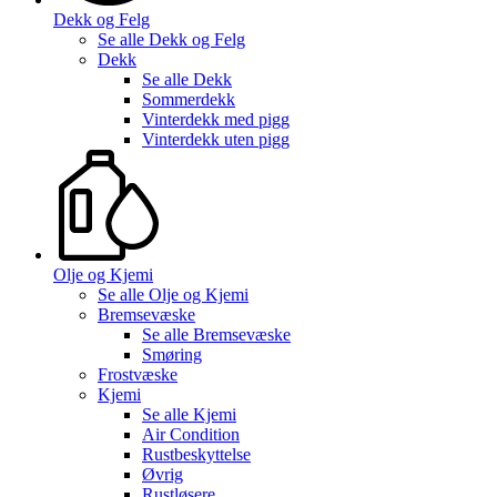
Dekk og Felg
Se alle
Dekk og Felg
Dekk
Se alle
Dekk
Sommerdekk
Vinterdekk med pigg
Vinterdekk uten pigg
Olje og Kjemi
Se alle
Olje og Kjemi
Bremsevæske
Se alle
Bremsevæske
Smøring
Frostvæske
Kjemi
Se alle
Kjemi
Air Condition
Rustbeskyttelse
Øvrig
Rustløsere