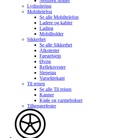
Nettbrett holder
Lydisolering
Mobiltelefon
Se alle
Mobiltelefon
Ladere og kabler
Lading
Mobilholder
Sikkerhet
Se alle
Sikkerhet
Alkotester
Førstehjelp
Øvrig
Refleksvester
Slepetau
Varseltrekant
Til reisen
Se alle
Til reisen
Kanner
Kjøle og varmebokser
Tilhengerfester