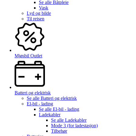
Se alle
Båtpleie
Vask
Lyd og bilde
Til reisen
Mjøsbil Outlet
Batteri og elektrisk
Se alle
Batteri og elektrisk
El-bil - lading
Se alle
El-bil - lading
Ladekabler
Se alle
Ladekabler
Mode 3 (for ladestasjon)
Tilbehør