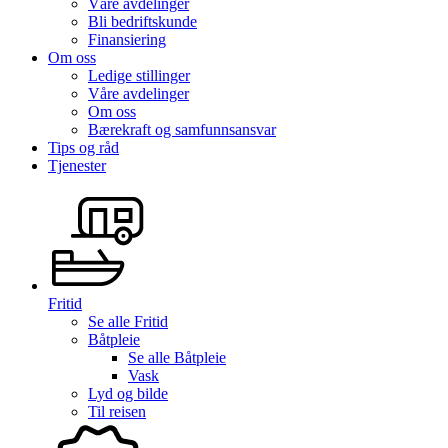
Våre avdelinger
Bli bedriftskunde
Finansiering
Om oss
Ledige stillinger
Våre avdelinger
Om oss
Bærekraft og samfunnsansvar
Tips og råd
Tjenester
Fritid
Se alle
Fritid
Båtpleie
Se alle
Båtpleie
Vask
Lyd og bilde
Til reisen