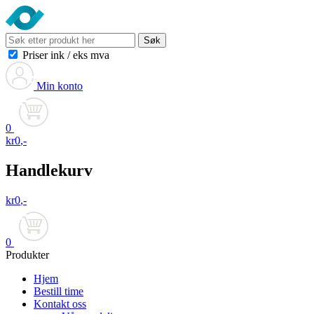
Søk
Priser ink
/
eks mva
Min konto
0
kr
0
,-
Handlekurv
kr
0
,-
0
Produkter
Hjem
Bestill time
Kontakt oss