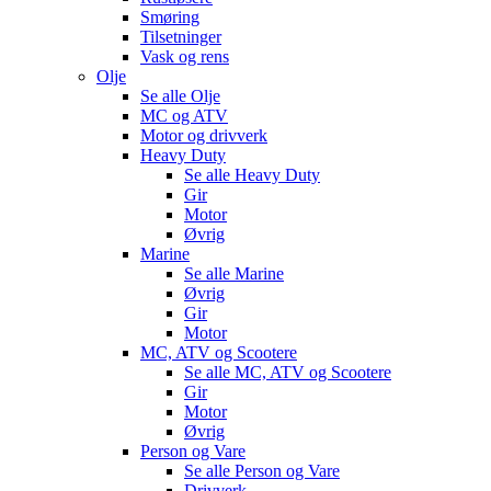
Smøring
Tilsetninger
Vask og rens
Olje
Se alle
Olje
MC og ATV
Motor og drivverk
Heavy Duty
Se alle
Heavy Duty
Gir
Motor
Øvrig
Marine
Se alle
Marine
Øvrig
Gir
Motor
MC, ATV og Scootere
Se alle
MC, ATV og Scootere
Gir
Motor
Øvrig
Person og Vare
Se alle
Person og Vare
Drivverk