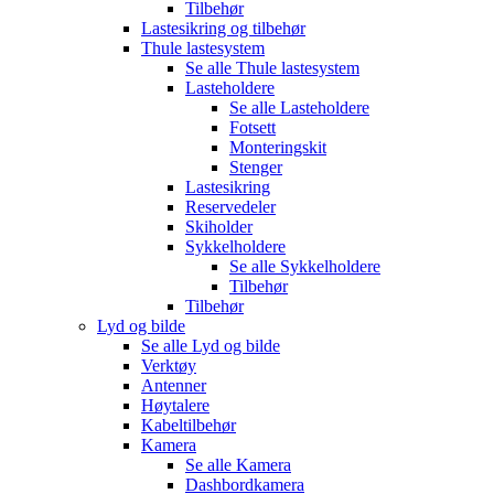
Tilbehør
Lastesikring og tilbehør
Thule lastesystem
Se alle
Thule lastesystem
Lasteholdere
Se alle
Lasteholdere
Fotsett
Monteringskit
Stenger
Lastesikring
Reservedeler
Skiholder
Sykkelholdere
Se alle
Sykkelholdere
Tilbehør
Tilbehør
Lyd og bilde
Se alle
Lyd og bilde
Verktøy
Antenner
Høytalere
Kabeltilbehør
Kamera
Se alle
Kamera
Dashbordkamera