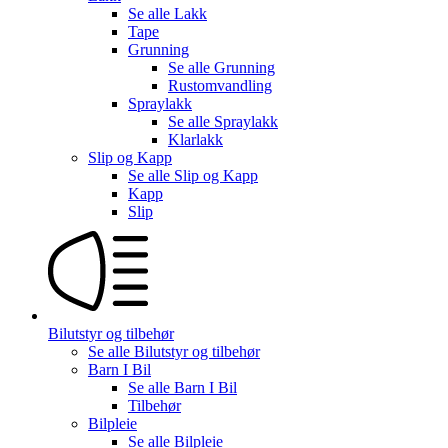
Se alle
Lakk
Tape
Grunning
Se alle
Grunning
Rustomvandling
Spraylakk
Se alle
Spraylakk
Klarlakk
Slip og Kapp
Se alle
Slip og Kapp
Kapp
Slip
Bilutstyr og tilbehør
Se alle
Bilutstyr og tilbehør
Barn I Bil
Se alle
Barn I Bil
Tilbehør
Bilpleie
Se alle
Bilpleie