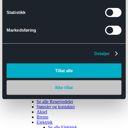
Se alle
Interiør
Sikkerhetsbelte
Statistikk
Tanklokk
Vindusviskere
Markedsføring
Detaljer
Tilhengere
Se alle
Tilhengere
Biltransport
Tillat alle
Maskinhenger
Yrkeshenger
Båthengere
Skaphengere
Ikke tillat
Varehengere
Reservedeler
Se alle
Reservedeler
Støpsler og kontakter
Aksel
Brems
Elektrisk
Se alle
Elektrisk