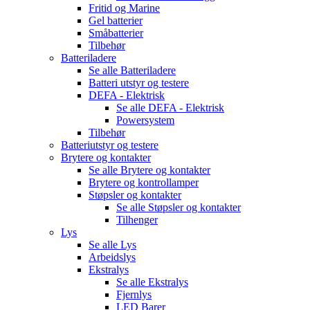
Fritid og Marine
Gel batterier
Småbatterier
Tilbehør
Batteriladere
Se alle
Batteriladere
Batteri utstyr og testere
DEFA - Elektrisk
Se alle
DEFA - Elektrisk
Powersystem
Tilbehør
Batteriutstyr og testere
Brytere og kontakter
Se alle
Brytere og kontakter
Brytere og kontrollamper
Støpsler og kontakter
Se alle
Støpsler og kontakter
Tilhenger
Lys
Se alle
Lys
Arbeidslys
Ekstralys
Se alle
Ekstralys
Fjernlys
LED Barer