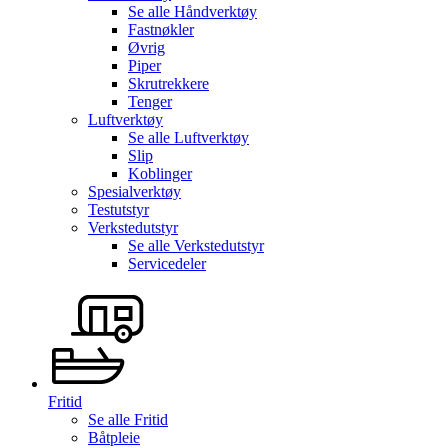
Se alle
Håndverktøy
Fastnøkler
Øvrig
Piper
Skrutrekkere
Tenger
Luftverktøy
Se alle
Luftverktøy
Slip
Koblinger
Spesialverktøy
Testutstyr
Verkstedutstyr
Se alle
Verkstedutstyr
Servicedeler
Fritid
Se alle
Fritid
Båtpleie