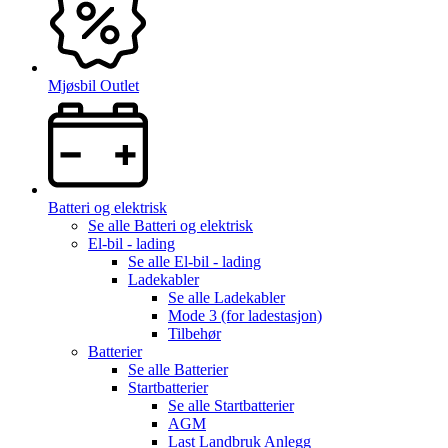
Mjøsbil Outlet
Batteri og elektrisk
Se alle
Batteri og elektrisk
El-bil - lading
Se alle
El-bil - lading
Ladekabler
Se alle
Ladekabler
Mode 3 (for ladestasjon)
Tilbehør
Batterier
Se alle
Batterier
Startbatterier
Se alle
Startbatterier
AGM
Last Landbruk Anlegg