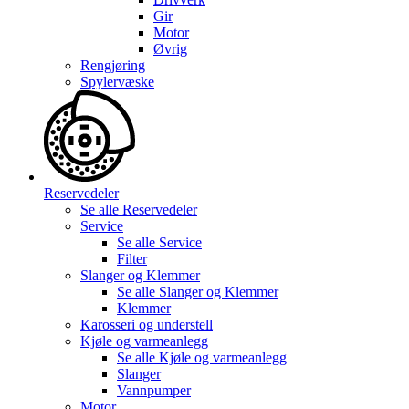
Gir
Motor
Øvrig
Rengjøring
Spylervæske
Reservedeler
Se alle
Reservedeler
Service
Se alle
Service
Filter
Slanger og Klemmer
Se alle
Slanger og Klemmer
Klemmer
Karosseri og understell
Kjøle og varmeanlegg
Se alle
Kjøle og varmeanlegg
Slanger
Vannpumper
Motor