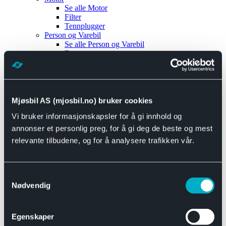
Se alle
Motor
Filter
Tennplugger
Person og Varebil
Se alle
Person og Varebil
Brems
Elektrisk
Bremser
Motor og drivverk
Universal
Se alle
Universal
Mjøsbil AS (mjosbil.no) bruker cookies
Bremsedeler
Vi bruker informasjonskapsler for å gi innhold og
Se alle
Bremsedeler
Bremsenippler
annonser et personlig preg, for å gi deg de beste og mest
Drivline og motor
relevante tilbudene, og for å analysere trafikken vår.
Se alle
Drivline og motor
Bensinpumpe
Eksosanlegg
Se alle
Eksosanlegg
Samtykkevalg
Reparasjonsmateriell
Nødvendig
Eksteriør
Se alle
Eksteriør
Horn og Tuter
Egenskaper
Speil
Interiør