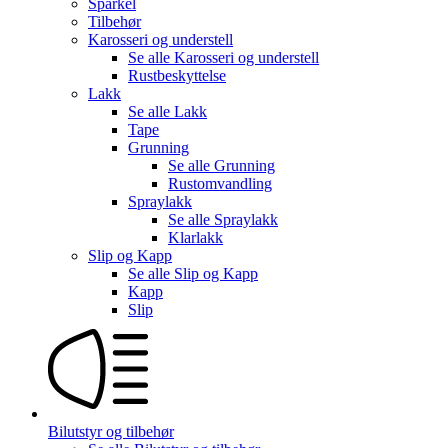
Sparkel
Tilbehør
Karosseri og understell
Se alle
Karosseri og understell
Rustbeskyttelse
Lakk
Se alle
Lakk
Tape
Grunning
Se alle
Grunning
Rustomvandling
Spraylakk
Se alle
Spraylakk
Klarlakk
Slip og Kapp
Se alle
Slip og Kapp
Kapp
Slip
Bilutstyr og tilbehør