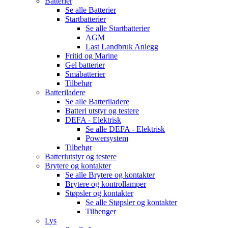
Batterier
Se alle
Batterier
Startbatterier
Se alle
Startbatterier
AGM
Last Landbruk Anlegg
Fritid og Marine
Gel batterier
Småbatterier
Tilbehør
Batteriladere
Se alle
Batteriladere
Batteri utstyr og testere
DEFA - Elektrisk
Se alle
DEFA - Elektrisk
Powersystem
Tilbehør
Batteriutstyr og testere
Brytere og kontakter
Se alle
Brytere og kontakter
Brytere og kontrollamper
Støpsler og kontakter
Se alle
Støpsler og kontakter
Tilhenger
Lys