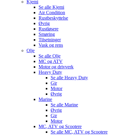
Kjemi
Se alle
Kjemi
Air Condition
Rustbeskyttelse
Øvrig
Rustløsere
Smøring
Tilsetninger
Vask og rens
Olje
Se alle
Olje
MC og ATV
Motor og drivverk
Heavy Duty
Se alle
Heavy Duty
Gir
Motor
Øvrig
Marine
Se alle
Marine
Øvrig
Gir
Motor
MC, ATV og Scootere
Se alle
MC, ATV og Scootere