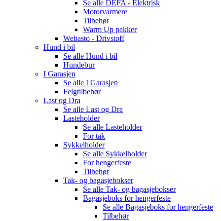
Se alle
DEFA - Elektrisk
Motorvarmere
Tilbehør
Warm Up pakker
Webasto - Drivstoff
Hund i bil
Se alle
Hund i bil
Hundebur
I Garasjen
Se alle
I Garasjen
Felgtilbehør
Last og Dra
Se alle
Last og Dra
Lasteholder
Se alle
Lasteholder
For tak
Sykkelholder
Se alle
Sykkelholder
For hengerfeste
Tilbehør
Tak- og bagasjebokser
Se alle
Tak- og bagasjebokser
Bagasjeboks for hengerfeste
Se alle
Bagasjeboks for hengerfeste
Tilbehør