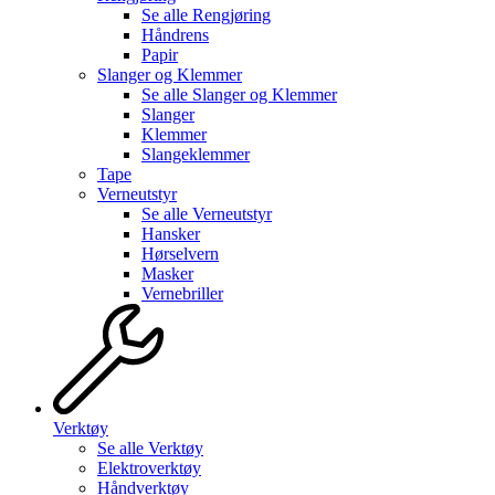
Se alle
Rengjøring
Håndrens
Papir
Slanger og Klemmer
Se alle
Slanger og Klemmer
Slanger
Klemmer
Slangeklemmer
Tape
Verneutstyr
Se alle
Verneutstyr
Hansker
Hørselvern
Masker
Vernebriller
Verktøy
Se alle
Verktøy
Elektroverktøy
Håndverktøy