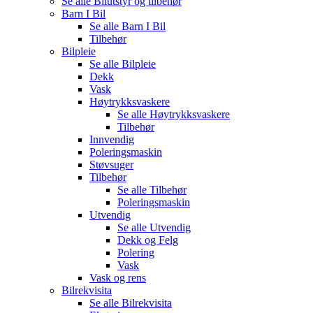
Se alle
Bilutstyr og tilbehør
Barn I Bil
Se alle
Barn I Bil
Tilbehør
Bilpleie
Se alle
Bilpleie
Dekk
Vask
Høytrykksvaskere
Se alle
Høytrykksvaskere
Tilbehør
Innvendig
Poleringsmaskin
Støvsuger
Tilbehør
Se alle
Tilbehør
Poleringsmaskin
Utvendig
Se alle
Utvendig
Dekk og Felg
Polering
Vask
Vask og rens
Bilrekvisita
Se alle
Bilrekvisita