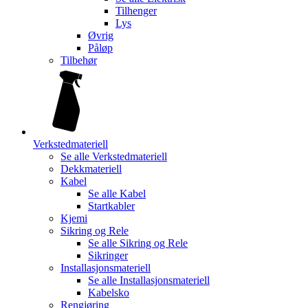
Tilhenger
Lys
Øvrig
Påløp
Tilbehør
Verkstedmateriell
Se alle
Verkstedmateriell
Dekkmateriell
Kabel
Se alle
Kabel
Startkabler
Kjemi
Sikring og Rele
Se alle
Sikring og Rele
Sikringer
Installasjonsmateriell
Se alle
Installasjonsmateriell
Kabelsko
Rengjøring