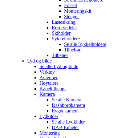
Fotsett
Monteringskit
Stenger
Lastesikring
Reservedeler
Skiholder
Sykkelholdere
Se alle
Sykkelholdere
Tilbehør
Tilbehør
Lyd og bilde
Se alle
Lyd og bilde
Verktøy
Antenner
Høytalere
Kabeltilbehør
Kamera
Se alle
Kamera
Dashbordkamera
Ryggekamera
Lydkilder
Se alle
Lydkilder
DAB Enheter
Montering