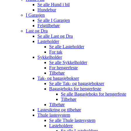
Se alle
Hund i bil
Hundebur
I Garasjen
Se alle
I Garasjen
Felgtilbehør
Last og Dra
Se alle
Last og Dra
Lasteholder
Se alle
Lasteholder
For tak
Sykkelholder
Se alle
Sykkelholder
For hengerfeste
Tilbehør
Tak- og bagasjebokser
Se alle
Tak- og bagasjebokser
Bagasjeboks for hengerfeste
Se alle
Bagasjeboks for hengerfeste
Tilbehør
Tilbehør
Lastesikring og tilbehør
Thule lastesystem
Se alle
Thule lastesystem
Lasteholdere
Se alle
Lasteholdere