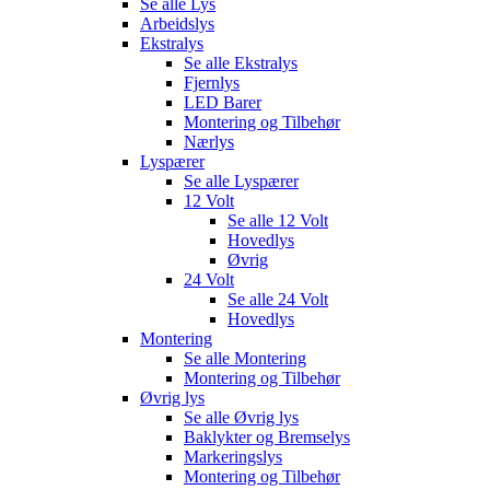
Se alle
Lys
Arbeidslys
Ekstralys
Se alle
Ekstralys
Fjernlys
LED Barer
Montering og Tilbehør
Nærlys
Lyspærer
Se alle
Lyspærer
12 Volt
Se alle
12 Volt
Hovedlys
Øvrig
24 Volt
Se alle
24 Volt
Hovedlys
Montering
Se alle
Montering
Montering og Tilbehør
Øvrig lys
Se alle
Øvrig lys
Baklykter og Bremselys
Markeringslys
Montering og Tilbehør