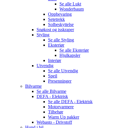
Se alle
Lukt
Wonderbaum
Oppbevaring
Setetrekk
Solbeskyttelse
Snøkost og isskraper
Styling
Se alle
Styling
Eksteriør
Se alle
Eksteriør
Hjulkapsler
Interiør
Utvendig
Se alle
Utvendig
Speil
Presenninger
Bilvarme
Se alle
Bilvarme
DEFA - Elektrisk
Se alle
DEFA - Elektrisk
Motorvarmere
Tilbehør
Warm Up pakker
Webasto - Drivstoff
Hund i bil