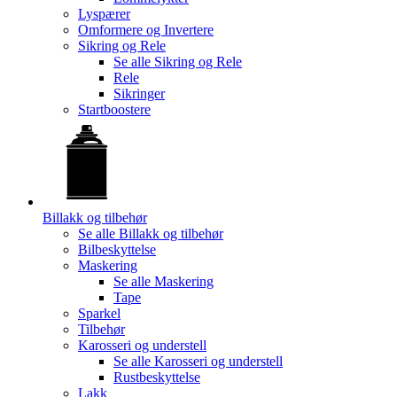
Lyspærer
Omformere og Invertere
Sikring og Rele
Se alle
Sikring og Rele
Rele
Sikringer
Startboostere
Billakk og tilbehør
Se alle
Billakk og tilbehør
Bilbeskyttelse
Maskering
Se alle
Maskering
Tape
Sparkel
Tilbehør
Karosseri og understell
Se alle
Karosseri og understell
Rustbeskyttelse
Lakk