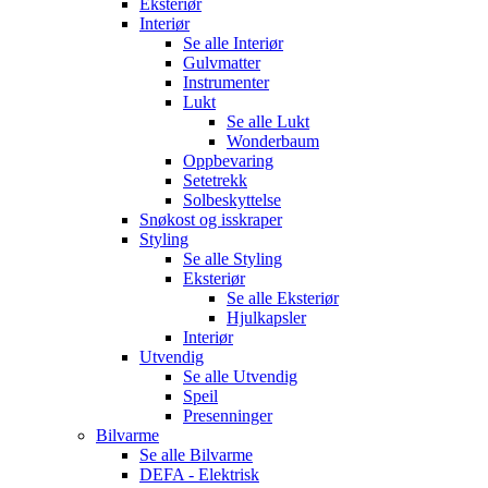
Eksteriør
Interiør
Se alle
Interiør
Gulvmatter
Instrumenter
Lukt
Se alle
Lukt
Wonderbaum
Oppbevaring
Setetrekk
Solbeskyttelse
Snøkost og isskraper
Styling
Se alle
Styling
Eksteriør
Se alle
Eksteriør
Hjulkapsler
Interiør
Utvendig
Se alle
Utvendig
Speil
Presenninger
Bilvarme
Se alle
Bilvarme
DEFA - Elektrisk