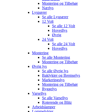
Montering og Tilbehør
Nærlys
Lyspærer
Se alle
Lyspærer
12 Volt
Se alle
12 Volt
Hovedlys
Øvrig
24 Volt
Se alle
24 Volt
Hovedlys
Montering
Se alle
Montering
Montering og Tilbehør
Øvrig lys
Se alle
Øvrig lys
Baklykter og Bremselys
Markeringslys
Montering og Tilbehør
Ryggelys
Varsellys
Se alle
Varsellys
Roterende og Blitz
Arbeidslamper
Lommelykter