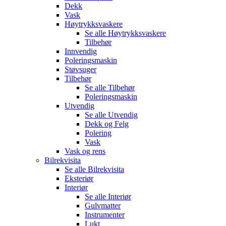
Dekk
Vask
Høytrykksvaskere
Se alle
Høytrykksvaskere
Tilbehør
Innvendig
Poleringsmaskin
Støvsuger
Tilbehør
Se alle
Tilbehør
Poleringsmaskin
Utvendig
Se alle
Utvendig
Dekk og Felg
Polering
Vask
Vask og rens
Bilrekvisita
Se alle
Bilrekvisita
Eksteriør
Interiør
Se alle
Interiør
Gulvmatter
Instrumenter
Lukt