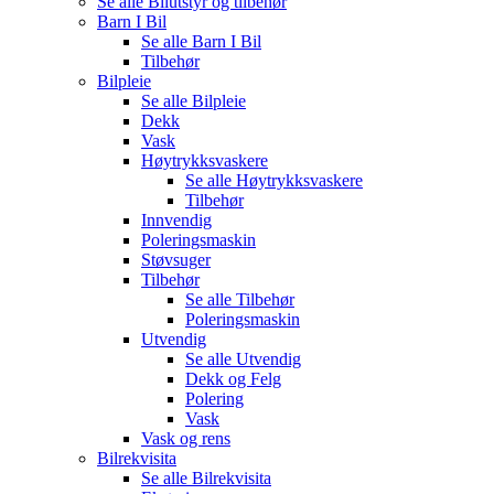
Se alle
Bilutstyr og tilbehør
Barn I Bil
Se alle
Barn I Bil
Tilbehør
Bilpleie
Se alle
Bilpleie
Dekk
Vask
Høytrykksvaskere
Se alle
Høytrykksvaskere
Tilbehør
Innvendig
Poleringsmaskin
Støvsuger
Tilbehør
Se alle
Tilbehør
Poleringsmaskin
Utvendig
Se alle
Utvendig
Dekk og Felg
Polering
Vask
Vask og rens
Bilrekvisita
Se alle
Bilrekvisita