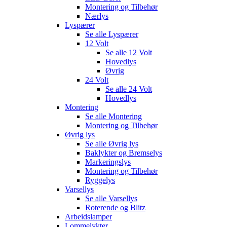
Montering og Tilbehør
Nærlys
Lyspærer
Se alle
Lyspærer
12 Volt
Se alle
12 Volt
Hovedlys
Øvrig
24 Volt
Se alle
24 Volt
Hovedlys
Montering
Se alle
Montering
Montering og Tilbehør
Øvrig lys
Se alle
Øvrig lys
Baklykter og Bremselys
Markeringslys
Montering og Tilbehør
Ryggelys
Varsellys
Se alle
Varsellys
Roterende og Blitz
Arbeidslamper
Lommelykter