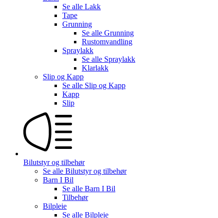
Se alle
Lakk
Tape
Grunning
Se alle
Grunning
Rustomvandling
Spraylakk
Se alle
Spraylakk
Klarlakk
Slip og Kapp
Se alle
Slip og Kapp
Kapp
Slip
Bilutstyr og tilbehør
Se alle
Bilutstyr og tilbehør
Barn I Bil
Se alle
Barn I Bil
Tilbehør
Bilpleie
Se alle
Bilpleie