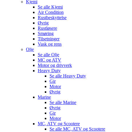
Kjemi
Se alle
Kjemi
Air Condition
Rustbeskyttelse
Øvrig
Rustløsere
Smøring
Tilsetninger
Vask og rens
Olje
Se alle
Olje
MC og ATV
Motor og drivverk
Heavy Duty
Se alle
Heavy Duty
Gir
Motor
Øvrig
Marine
Se alle
Marine
Øvrig
Gir
Motor
MC, ATV og Scootere
Se alle
MC, ATV og Scootere