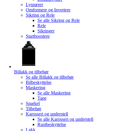
Lyspærer
Omformere og Invertere
Sikring og Rele
Se alle
Sikring og Rele
Rele
Sikringer
Startboostere
Billakk og tilbehør
Se alle
Billakk og tilbehør
Bilbeskyttelse
Maskering
Se alle
Maskering
Tape
Sparkel
Tilbehør
Karosseri og understell
Se alle
Karosseri og understell
Rustbeskyttelse
Lakk