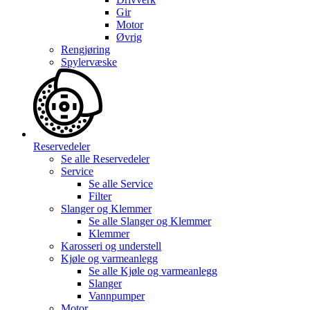
Gir
Motor
Øvrig
Rengjøring
Spylervæske
Reservedeler
Se alle
Reservedeler
Service
Se alle
Service
Filter
Slanger og Klemmer
Se alle
Slanger og Klemmer
Klemmer
Karosseri og understell
Kjøle og varmeanlegg
Se alle
Kjøle og varmeanlegg
Slanger
Vannpumper
Motor