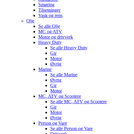
Smøring
Tilsetninger
Vask og rens
Olje
Se alle
Olje
MC og ATV
Motor og drivverk
Heavy Duty
Se alle
Heavy Duty
Gir
Motor
Øvrig
Marine
Se alle
Marine
Øvrig
Gir
Motor
MC, ATV og Scootere
Se alle
MC, ATV og Scootere
Gir
Motor
Øvrig
Person og Vare
Se alle
Person og Vare
Drivverk