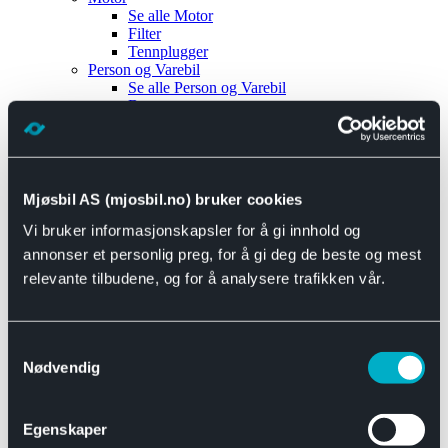
Se alle
Motor
Filter
Tennplugger
Person og Varebil
Se alle
Person og Varebil
Brems
Elektrisk
Bremser
Motor og drivverk
Universal
Se alle
Universal
Mjøsbil AS (mjosbil.no) bruker cookies
Bremsedeler
Vi bruker informasjonskapsler for å gi innhold og
Se alle
Bremsedeler
Bremsenippler
annonser et personlig preg, for å gi deg de beste og mest
Drivline og motor
relevante tilbudene, og for å analysere trafikken vår.
Se alle
Drivline og motor
Bensinpumpe
Eksosanlegg
Se alle
Eksosanlegg
Samtykkevalg
Reparasjonsmateriell
Nødvendig
Eksteriør
Se alle
Eksteriør
Horn og Tuter
Egenskaper
Speil
Interiør