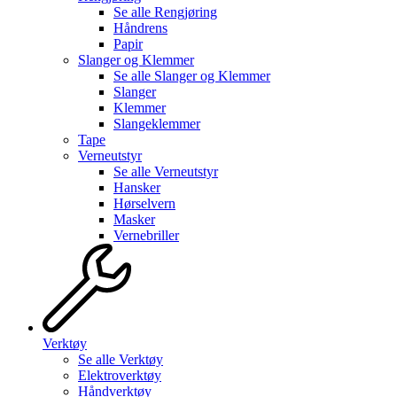
Se alle
Rengjøring
Håndrens
Papir
Slanger og Klemmer
Se alle
Slanger og Klemmer
Slanger
Klemmer
Slangeklemmer
Tape
Verneutstyr
Se alle
Verneutstyr
Hansker
Hørselvern
Masker
Vernebriller
Verktøy
Se alle
Verktøy
Elektroverktøy
Håndverktøy