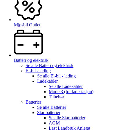
Mjøsbil Outlet
Batteri og elektrisk
Se alle
Batteri og elektrisk
El-bil - lading
Se alle
El-bil - lading
Ladekabler
Se alle
Ladekabler
Mode 3 (for ladestasjon)
Tilbehør
Batterier
Se alle
Batterier
Startbatterier
Se alle
Startbatterier
AGM
Last Landbruk Anlegg