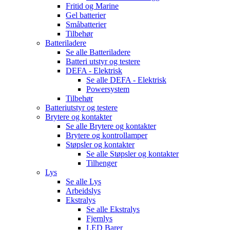
Fritid og Marine
Gel batterier
Småbatterier
Tilbehør
Batteriladere
Se alle
Batteriladere
Batteri utstyr og testere
DEFA - Elektrisk
Se alle
DEFA - Elektrisk
Powersystem
Tilbehør
Batteriutstyr og testere
Brytere og kontakter
Se alle
Brytere og kontakter
Brytere og kontrollamper
Støpsler og kontakter
Se alle
Støpsler og kontakter
Tilhenger
Lys
Se alle
Lys
Arbeidslys
Ekstralys
Se alle
Ekstralys
Fjernlys
LED Barer