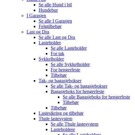
Se alle
Hund i bil
Hundebur
I Garasjen
Se alle
I Garasjen
Felgtilbehør
Last og Dra
Se alle
Last og Dra
Lasteholder
Se alle
Lasteholder
For tak
Sykkelholder
Se alle
Sykkelholder
For hengerfeste
Tilbehør
Tak- og bagasjebokser
Se alle
Tak- og bagasjebokser
Bagasjeboks for hengerfeste
Se alle
Bagasjeboks for hengerfeste
Tilbehør
Tilbehør
Lastesikring og tilbehør
Thule lastesystem
Se alle
Thule lastesystem
Lasteholdere
Se alle
Lasteholdere