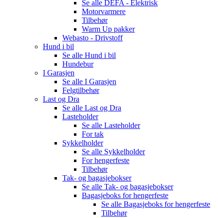
Se alle
DEFA - Elektrisk
Motorvarmere
Tilbehør
Warm Up pakker
Webasto - Drivstoff
Hund i bil
Se alle
Hund i bil
Hundebur
I Garasjen
Se alle
I Garasjen
Felgtilbehør
Last og Dra
Se alle
Last og Dra
Lasteholder
Se alle
Lasteholder
For tak
Sykkelholder
Se alle
Sykkelholder
For hengerfeste
Tilbehør
Tak- og bagasjebokser
Se alle
Tak- og bagasjebokser
Bagasjeboks for hengerfeste
Se alle
Bagasjeboks for hengerfeste
Tilbehør