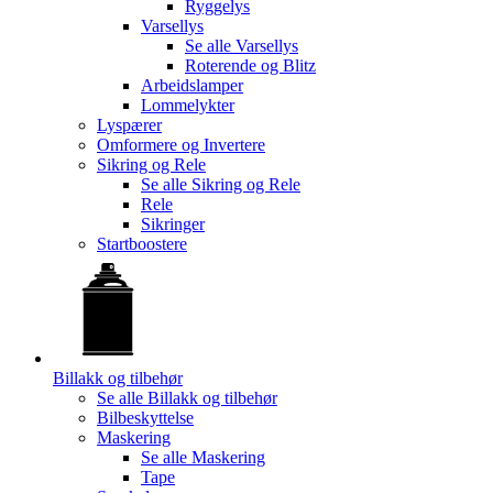
Ryggelys
Varsellys
Se alle
Varsellys
Roterende og Blitz
Arbeidslamper
Lommelykter
Lyspærer
Omformere og Invertere
Sikring og Rele
Se alle
Sikring og Rele
Rele
Sikringer
Startboostere
Billakk og tilbehør
Se alle
Billakk og tilbehør
Bilbeskyttelse
Maskering
Se alle
Maskering
Tape