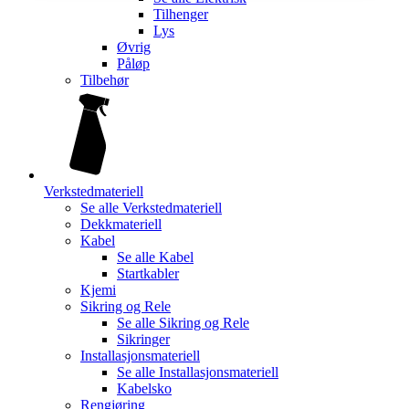
Tilhenger
Lys
Øvrig
Påløp
Tilbehør
Verkstedmateriell
Se alle
Verkstedmateriell
Dekkmateriell
Kabel
Se alle
Kabel
Startkabler
Kjemi
Sikring og Rele
Se alle
Sikring og Rele
Sikringer
Installasjonsmateriell
Se alle
Installasjonsmateriell
Kabelsko
Rengjøring