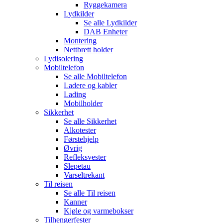
Ryggekamera
Lydkilder
Se alle
Lydkilder
DAB Enheter
Montering
Nettbrett holder
Lydisolering
Mobiltelefon
Se alle
Mobiltelefon
Ladere og kabler
Lading
Mobilholder
Sikkerhet
Se alle
Sikkerhet
Alkotester
Førstehjelp
Øvrig
Refleksvester
Slepetau
Varseltrekant
Til reisen
Se alle
Til reisen
Kanner
Kjøle og varmebokser
Tilhengerfester