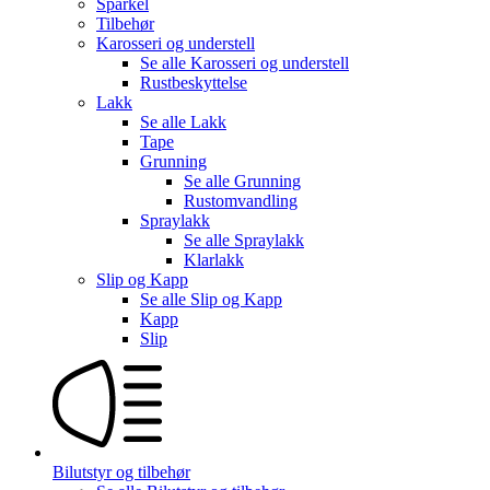
Sparkel
Tilbehør
Karosseri og understell
Se alle
Karosseri og understell
Rustbeskyttelse
Lakk
Se alle
Lakk
Tape
Grunning
Se alle
Grunning
Rustomvandling
Spraylakk
Se alle
Spraylakk
Klarlakk
Slip og Kapp
Se alle
Slip og Kapp
Kapp
Slip
Bilutstyr og tilbehør