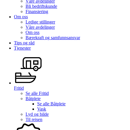
Våre avdelinger
Bli bedriftskunde
Finansiering
Om oss
Ledige stillinger
Våre avdelinger
Om oss
Bærekraft og samfunnsansvar
Tips og råd
Tjenester
Fritid
Se alle
Fritid
Båtpleie
Se alle
Båtpleie
Vask
Lyd og bilde
Til reisen