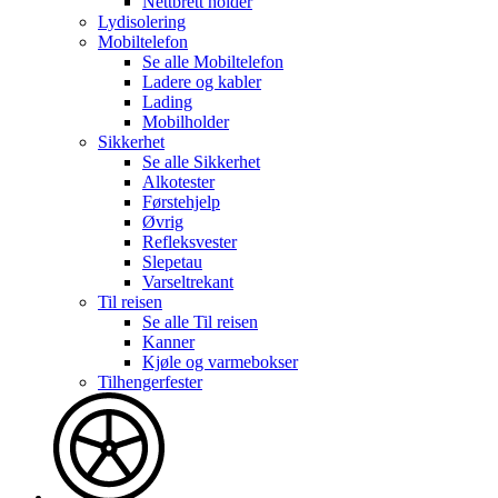
Nettbrett holder
Lydisolering
Mobiltelefon
Se alle
Mobiltelefon
Ladere og kabler
Lading
Mobilholder
Sikkerhet
Se alle
Sikkerhet
Alkotester
Førstehjelp
Øvrig
Refleksvester
Slepetau
Varseltrekant
Til reisen
Se alle
Til reisen
Kanner
Kjøle og varmebokser
Tilhengerfester