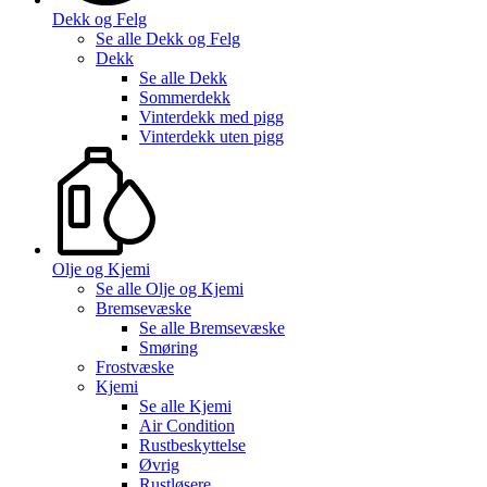
Dekk og Felg
Se alle
Dekk og Felg
Dekk
Se alle
Dekk
Sommerdekk
Vinterdekk med pigg
Vinterdekk uten pigg
Olje og Kjemi
Se alle
Olje og Kjemi
Bremsevæske
Se alle
Bremsevæske
Smøring
Frostvæske
Kjemi
Se alle
Kjemi
Air Condition
Rustbeskyttelse
Øvrig
Rustløsere