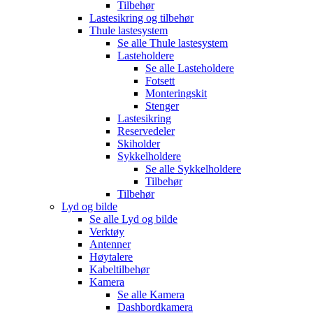
Tilbehør
Lastesikring og tilbehør
Thule lastesystem
Se alle
Thule lastesystem
Lasteholdere
Se alle
Lasteholdere
Fotsett
Monteringskit
Stenger
Lastesikring
Reservedeler
Skiholder
Sykkelholdere
Se alle
Sykkelholdere
Tilbehør
Tilbehør
Lyd og bilde
Se alle
Lyd og bilde
Verktøy
Antenner
Høytalere
Kabeltilbehør
Kamera
Se alle
Kamera
Dashbordkamera