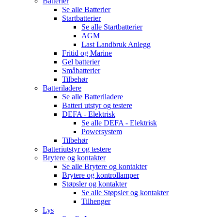
Batterier
Se alle
Batterier
Startbatterier
Se alle
Startbatterier
AGM
Last Landbruk Anlegg
Fritid og Marine
Gel batterier
Småbatterier
Tilbehør
Batteriladere
Se alle
Batteriladere
Batteri utstyr og testere
DEFA - Elektrisk
Se alle
DEFA - Elektrisk
Powersystem
Tilbehør
Batteriutstyr og testere
Brytere og kontakter
Se alle
Brytere og kontakter
Brytere og kontrollamper
Støpsler og kontakter
Se alle
Støpsler og kontakter
Tilhenger
Lys