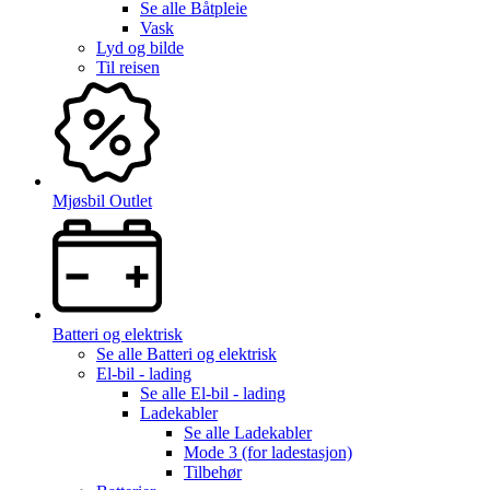
Se alle
Båtpleie
Vask
Lyd og bilde
Til reisen
Mjøsbil Outlet
Batteri og elektrisk
Se alle
Batteri og elektrisk
El-bil - lading
Se alle
El-bil - lading
Ladekabler
Se alle
Ladekabler
Mode 3 (for ladestasjon)
Tilbehør