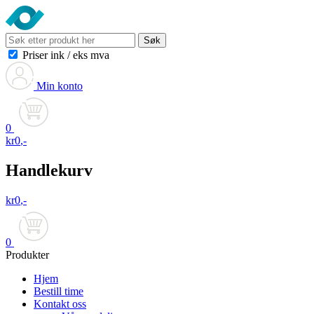
Søk
Priser ink
/
eks mva
Min konto
0
kr
0
,-
Handlekurv
kr
0
,-
0
Produkter
Hjem
Bestill time
Kontakt oss