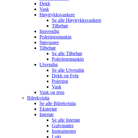
Dekk
Vask
Høytrykksvaskere
Se alle
Høytrykksvaskere
Tilbehør
Innvendig
Poleringsmaskin
Støvsuger
Tilbehør
Se alle
Tilbehør
Poleringsmaskin
Utvendig
Se alle
Utvendig
Dekk og Felg
Polering
Vask
Vask og rens
Bilrekvisita
Se alle
Bilrekvisita
Eksteriør
Interiør
Se alle
Interiør
Gulvmatter
Instrumenter
Lukt