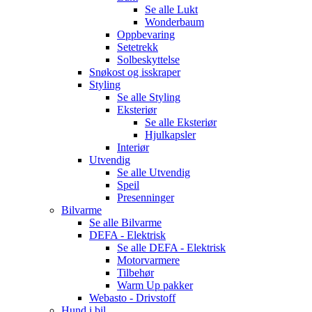
Se alle
Lukt
Wonderbaum
Oppbevaring
Setetrekk
Solbeskyttelse
Snøkost og isskraper
Styling
Se alle
Styling
Eksteriør
Se alle
Eksteriør
Hjulkapsler
Interiør
Utvendig
Se alle
Utvendig
Speil
Presenninger
Bilvarme
Se alle
Bilvarme
DEFA - Elektrisk
Se alle
DEFA - Elektrisk
Motorvarmere
Tilbehør
Warm Up pakker
Webasto - Drivstoff
Hund i bil