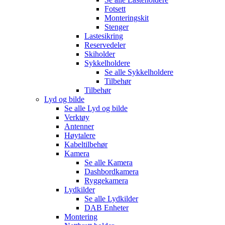
Fotsett
Monteringskit
Stenger
Lastesikring
Reservedeler
Skiholder
Sykkelholdere
Se alle
Sykkelholdere
Tilbehør
Tilbehør
Lyd og bilde
Se alle
Lyd og bilde
Verktøy
Antenner
Høytalere
Kabeltilbehør
Kamera
Se alle
Kamera
Dashbordkamera
Ryggekamera
Lydkilder
Se alle
Lydkilder
DAB Enheter
Montering