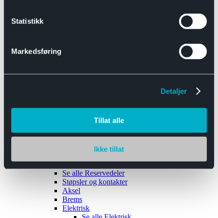
Se alle
Interiør
Sikkerhetsbelte
Statistikk
Tanklokk
Vindusviskere
Markedsføring
Detaljer
Tilhengere
Se alle
Tilhengere
Biltransport
Tillat alle
Maskinhenger
Yrkeshenger
Båthengere
Skaphengere
Ikke tillat
Varehengere
Reservedeler
Se alle
Reservedeler
Støpsler og kontakter
Aksel
Brems
Elektrisk
Se alle
Elektrisk