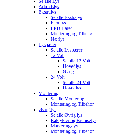
Se alle
Lys
Arbeidslys
Ekstralys
Se alle
Ekstralys
Fjernlys
LED Barer
Montering og Tilbehør
Nærlys
Lyspærer
Se alle
Lyspærer
12 Volt
Se alle
12 Volt
Hovedlys
Øvrig
24 Volt
Se alle
24 Volt
Hovedlys
Montering
Se alle
Montering
Montering og Tilbehør
Øvrig lys
Se alle
Øvrig lys
Baklykter og Bremselys
Markeringslys
Montering og Tilbehør