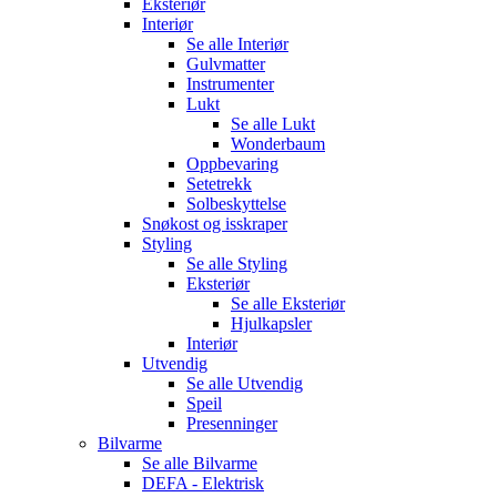
Eksteriør
Interiør
Se alle
Interiør
Gulvmatter
Instrumenter
Lukt
Se alle
Lukt
Wonderbaum
Oppbevaring
Setetrekk
Solbeskyttelse
Snøkost og isskraper
Styling
Se alle
Styling
Eksteriør
Se alle
Eksteriør
Hjulkapsler
Interiør
Utvendig
Se alle
Utvendig
Speil
Presenninger
Bilvarme
Se alle
Bilvarme
DEFA - Elektrisk