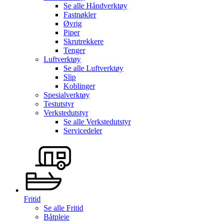
Se alle
Håndverktøy
Fastnøkler
Øvrig
Piper
Skrutrekkere
Tenger
Luftverktøy
Se alle
Luftverktøy
Slip
Koblinger
Spesialverktøy
Testutstyr
Verkstedutstyr
Se alle
Verkstedutstyr
Servicedeler
Fritid
Se alle
Fritid
Båtpleie