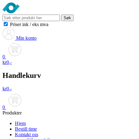
Søk
Priser ink
/
eks mva
Min konto
0
kr
0
,-
Handlekurv
kr
0
,-
0
Produkter
Hjem
Bestill time
Kontakt oss