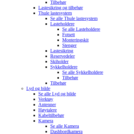
Tilbehør
Lastesikring og tilbehør
Thule lastesystem
Se alle
Thule lastesystem
Lasteholdere
Se alle
Lasteholdere
Fotsett
Monteringskit
Stenger
Lastesikring
Reservedeler
Skiholder
Sykkelholdere
Se alle
Sykkelholdere
Tilbehør
Tilbehør
Lyd og bilde
Se alle
Lyd og bilde
Verktøy
Antenner
Høytalere
Kabeltilbehør
Kamera
Se alle
Kamera
Dashbordkamera