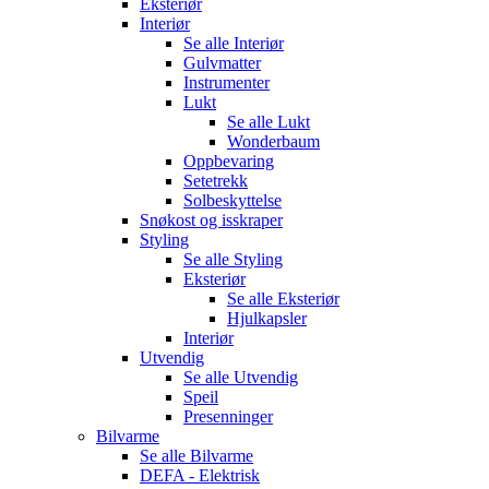
Eksteriør
Interiør
Se alle
Interiør
Gulvmatter
Instrumenter
Lukt
Se alle
Lukt
Wonderbaum
Oppbevaring
Setetrekk
Solbeskyttelse
Snøkost og isskraper
Styling
Se alle
Styling
Eksteriør
Se alle
Eksteriør
Hjulkapsler
Interiør
Utvendig
Se alle
Utvendig
Speil
Presenninger
Bilvarme
Se alle
Bilvarme
DEFA - Elektrisk