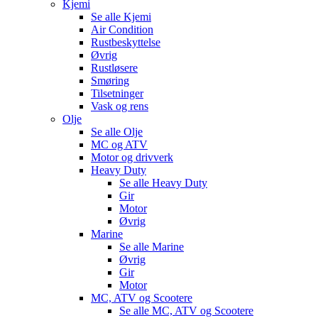
Kjemi
Se alle
Kjemi
Air Condition
Rustbeskyttelse
Øvrig
Rustløsere
Smøring
Tilsetninger
Vask og rens
Olje
Se alle
Olje
MC og ATV
Motor og drivverk
Heavy Duty
Se alle
Heavy Duty
Gir
Motor
Øvrig
Marine
Se alle
Marine
Øvrig
Gir
Motor
MC, ATV og Scootere
Se alle
MC, ATV og Scootere