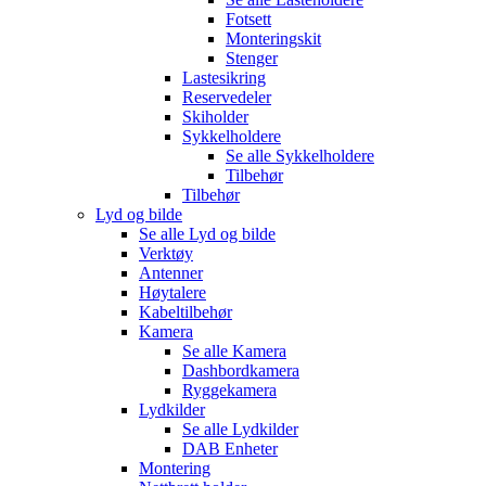
Fotsett
Monteringskit
Stenger
Lastesikring
Reservedeler
Skiholder
Sykkelholdere
Se alle
Sykkelholdere
Tilbehør
Tilbehør
Lyd og bilde
Se alle
Lyd og bilde
Verktøy
Antenner
Høytalere
Kabeltilbehør
Kamera
Se alle
Kamera
Dashbordkamera
Ryggekamera
Lydkilder
Se alle
Lydkilder
DAB Enheter
Montering