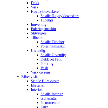
Dekk
Vask
Høytrykksvaskere
Se alle
Høytrykksvaskere
Tilbehør
Innvendig
Poleringsmaskin
Støvsuger
Tilbehør
Se alle
Tilbehør
Poleringsmaskin
Utvendig
Se alle
Utvendig
Dekk og Felg
Polering
Vask
Vask og rens
Bilrekvisita
Se alle
Bilrekvisita
Eksteriør
Interiør
Se alle
Interiør
Gulvmatter
Instrumenter
Lukt