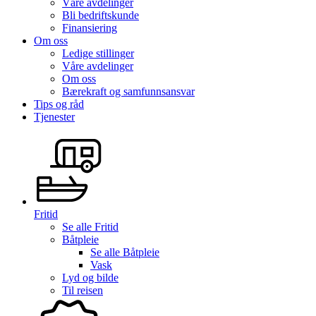
Våre avdelinger
Bli bedriftskunde
Finansiering
Om oss
Ledige stillinger
Våre avdelinger
Om oss
Bærekraft og samfunnsansvar
Tips og råd
Tjenester
Fritid
Se alle
Fritid
Båtpleie
Se alle
Båtpleie
Vask
Lyd og bilde
Til reisen