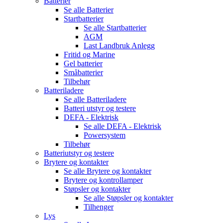
Batterier
Se alle
Batterier
Startbatterier
Se alle
Startbatterier
AGM
Last Landbruk Anlegg
Fritid og Marine
Gel batterier
Småbatterier
Tilbehør
Batteriladere
Se alle
Batteriladere
Batteri utstyr og testere
DEFA - Elektrisk
Se alle
DEFA - Elektrisk
Powersystem
Tilbehør
Batteriutstyr og testere
Brytere og kontakter
Se alle
Brytere og kontakter
Brytere og kontrollamper
Støpsler og kontakter
Se alle
Støpsler og kontakter
Tilhenger
Lys