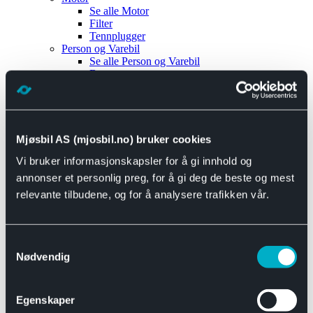
Se alle
Motor
Filter
Tennplugger
Person og Varebil
Se alle
Person og Varebil
Brems
Elektrisk
Bremser
Motor og drivverk
Universal
Se alle
Universal
Mjøsbil AS (mjosbil.no) bruker cookies
Bremsedeler
Vi bruker informasjonskapsler for å gi innhold og
Se alle
Bremsedeler
Bremsenippler
annonser et personlig preg, for å gi deg de beste og mest
Drivline og motor
relevante tilbudene, og for å analysere trafikken vår.
Se alle
Drivline og motor
Bensinpumpe
Eksosanlegg
Se alle
Eksosanlegg
Samtykkevalg
Reparasjonsmateriell
Nødvendig
Eksteriør
Se alle
Eksteriør
Horn og Tuter
Egenskaper
Speil
Interiør