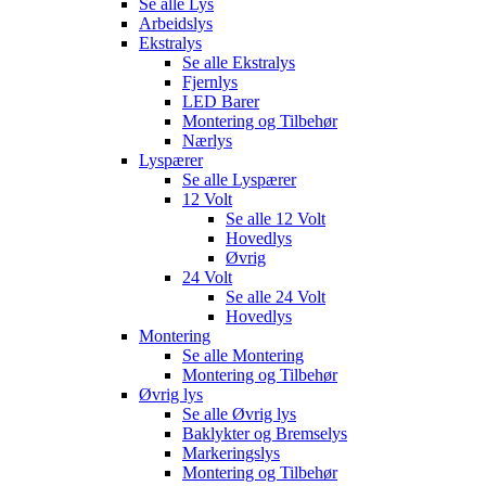
Se alle
Lys
Arbeidslys
Ekstralys
Se alle
Ekstralys
Fjernlys
LED Barer
Montering og Tilbehør
Nærlys
Lyspærer
Se alle
Lyspærer
12 Volt
Se alle
12 Volt
Hovedlys
Øvrig
24 Volt
Se alle
24 Volt
Hovedlys
Montering
Se alle
Montering
Montering og Tilbehør
Øvrig lys
Se alle
Øvrig lys
Baklykter og Bremselys
Markeringslys
Montering og Tilbehør