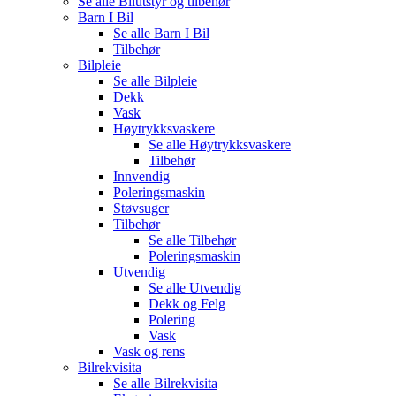
Se alle
Bilutstyr og tilbehør
Barn I Bil
Se alle
Barn I Bil
Tilbehør
Bilpleie
Se alle
Bilpleie
Dekk
Vask
Høytrykksvaskere
Se alle
Høytrykksvaskere
Tilbehør
Innvendig
Poleringsmaskin
Støvsuger
Tilbehør
Se alle
Tilbehør
Poleringsmaskin
Utvendig
Se alle
Utvendig
Dekk og Felg
Polering
Vask
Vask og rens
Bilrekvisita
Se alle
Bilrekvisita