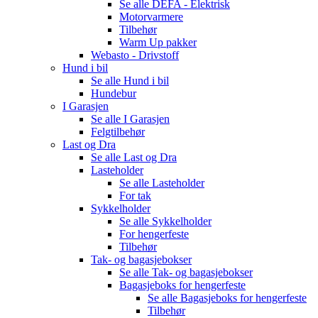
Se alle
DEFA - Elektrisk
Motorvarmere
Tilbehør
Warm Up pakker
Webasto - Drivstoff
Hund i bil
Se alle
Hund i bil
Hundebur
I Garasjen
Se alle
I Garasjen
Felgtilbehør
Last og Dra
Se alle
Last og Dra
Lasteholder
Se alle
Lasteholder
For tak
Sykkelholder
Se alle
Sykkelholder
For hengerfeste
Tilbehør
Tak- og bagasjebokser
Se alle
Tak- og bagasjebokser
Bagasjeboks for hengerfeste
Se alle
Bagasjeboks for hengerfeste
Tilbehør