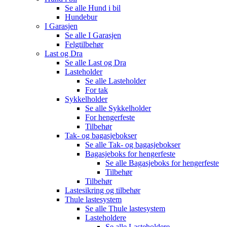
Se alle
Hund i bil
Hundebur
I Garasjen
Se alle
I Garasjen
Felgtilbehør
Last og Dra
Se alle
Last og Dra
Lasteholder
Se alle
Lasteholder
For tak
Sykkelholder
Se alle
Sykkelholder
For hengerfeste
Tilbehør
Tak- og bagasjebokser
Se alle
Tak- og bagasjebokser
Bagasjeboks for hengerfeste
Se alle
Bagasjeboks for hengerfeste
Tilbehør
Tilbehør
Lastesikring og tilbehør
Thule lastesystem
Se alle
Thule lastesystem
Lasteholdere
Se alle
Lasteholdere