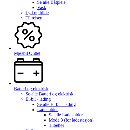
Se alle
Båtpleie
Vask
Lyd og bilde
Til reisen
Mjøsbil Outlet
Batteri og elektrisk
Se alle
Batteri og elektrisk
El-bil - lading
Se alle
El-bil - lading
Ladekabler
Se alle
Ladekabler
Mode 3 (for ladestasjon)
Tilbehør