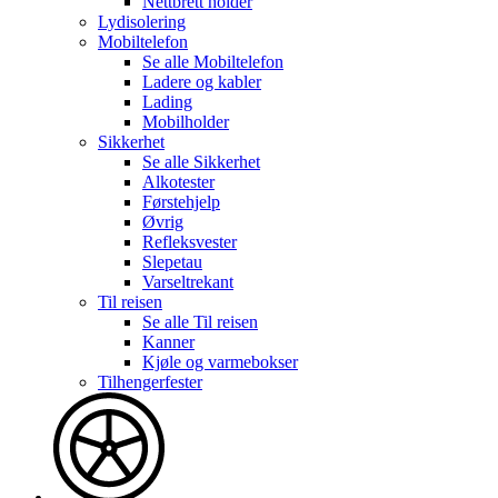
Nettbrett holder
Lydisolering
Mobiltelefon
Se alle
Mobiltelefon
Ladere og kabler
Lading
Mobilholder
Sikkerhet
Se alle
Sikkerhet
Alkotester
Førstehjelp
Øvrig
Refleksvester
Slepetau
Varseltrekant
Til reisen
Se alle
Til reisen
Kanner
Kjøle og varmebokser
Tilhengerfester