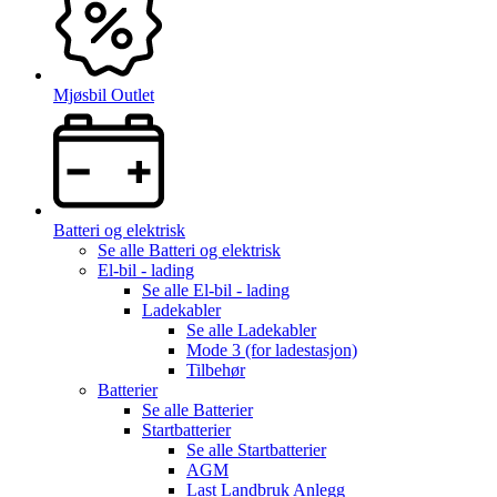
Mjøsbil Outlet
Batteri og elektrisk
Se alle
Batteri og elektrisk
El-bil - lading
Se alle
El-bil - lading
Ladekabler
Se alle
Ladekabler
Mode 3 (for ladestasjon)
Tilbehør
Batterier
Se alle
Batterier
Startbatterier
Se alle
Startbatterier
AGM
Last Landbruk Anlegg