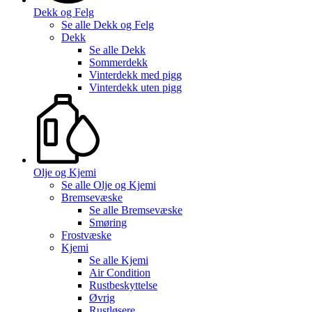
Dekk og Felg
Se alle
Dekk og Felg
Dekk
Se alle
Dekk
Sommerdekk
Vinterdekk med pigg
Vinterdekk uten pigg
Olje og Kjemi
Se alle
Olje og Kjemi
Bremsevæske
Se alle
Bremsevæske
Smøring
Frostvæske
Kjemi
Se alle
Kjemi
Air Condition
Rustbeskyttelse
Øvrig
Rustløsere