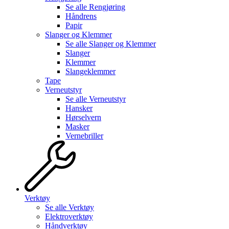
Se alle
Rengjøring
Håndrens
Papir
Slanger og Klemmer
Se alle
Slanger og Klemmer
Slanger
Klemmer
Slangeklemmer
Tape
Verneutstyr
Se alle
Verneutstyr
Hansker
Hørselvern
Masker
Vernebriller
Verktøy
Se alle
Verktøy
Elektroverktøy
Håndverktøy