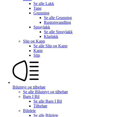
Se alle
Lakk
Tape
Grunning
Se alle
Grunning
Rustomvandling
Spraylakk
Se alle
Spraylakk
Klarlakk
Slip og Kapp
Se alle
Slip og Kapp
Kapp
Slip
Bilutstyr og tilbehør
Se alle
Bilutstyr og tilbehør
Barn I Bil
Se alle
Barn I Bil
Tilbehør
Bilpleie
Se alle
Bilpleie