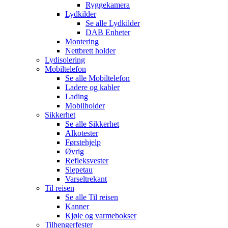
Ryggekamera
Lydkilder
Se alle
Lydkilder
DAB Enheter
Montering
Nettbrett holder
Lydisolering
Mobiltelefon
Se alle
Mobiltelefon
Ladere og kabler
Lading
Mobilholder
Sikkerhet
Se alle
Sikkerhet
Alkotester
Førstehjelp
Øvrig
Refleksvester
Slepetau
Varseltrekant
Til reisen
Se alle
Til reisen
Kanner
Kjøle og varmebokser
Tilhengerfester