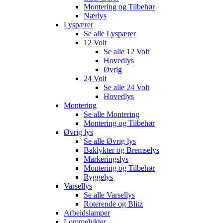
Montering og Tilbehør
Nærlys
Lyspærer
Se alle
Lyspærer
12 Volt
Se alle
12 Volt
Hovedlys
Øvrig
24 Volt
Se alle
24 Volt
Hovedlys
Montering
Se alle
Montering
Montering og Tilbehør
Øvrig lys
Se alle
Øvrig lys
Baklykter og Bremselys
Markeringslys
Montering og Tilbehør
Ryggelys
Varsellys
Se alle
Varsellys
Roterende og Blitz
Arbeidslamper
Lommelykter