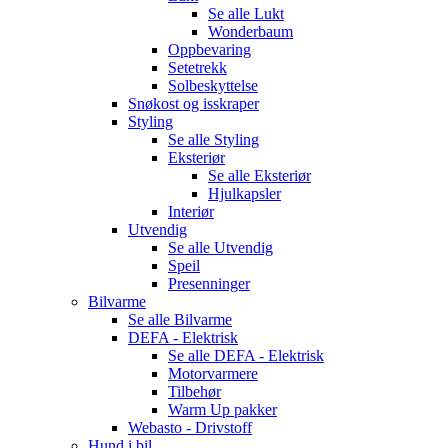
Se alle
Lukt
Wonderbaum
Oppbevaring
Setetrekk
Solbeskyttelse
Snøkost og isskraper
Styling
Se alle
Styling
Eksteriør
Se alle
Eksteriør
Hjulkapsler
Interiør
Utvendig
Se alle
Utvendig
Speil
Presenninger
Bilvarme
Se alle
Bilvarme
DEFA - Elektrisk
Se alle
DEFA - Elektrisk
Motorvarmere
Tilbehør
Warm Up pakker
Webasto - Drivstoff
Hund i bil