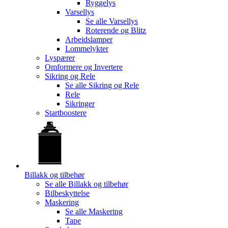
Ryggelys
Varsellys
Se alle
Varsellys
Roterende og Blitz
Arbeidslamper
Lommelykter
Lyspærer
Omformere og Invertere
Sikring og Rele
Se alle
Sikring og Rele
Rele
Sikringer
Startboostere
Billakk og tilbehør
Se alle
Billakk og tilbehør
Bilbeskyttelse
Maskering
Se alle
Maskering
Tape