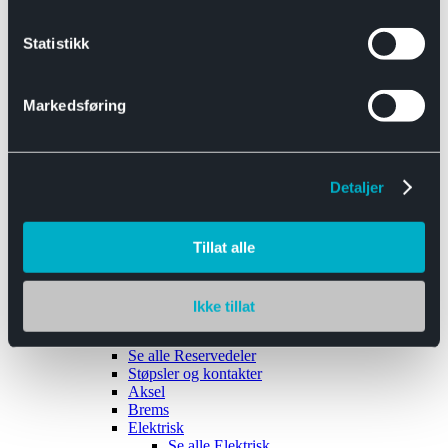
Se alle
Interiør
Sikkerhetsbelte
Statistikk
Tanklokk
Vindusviskere
Markedsføring
Detaljer
Tilhengere
Se alle
Tilhengere
Biltransport
Tillat alle
Maskinhenger
Yrkeshenger
Båthengere
Skaphengere
Ikke tillat
Varehengere
Reservedeler
Se alle
Reservedeler
Støpsler og kontakter
Aksel
Brems
Elektrisk
Se alle
Elektrisk