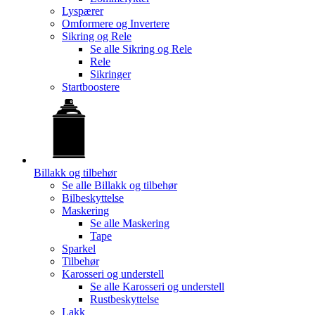
Lyspærer
Omformere og Invertere
Sikring og Rele
Se alle
Sikring og Rele
Rele
Sikringer
Startboostere
Billakk og tilbehør
Se alle
Billakk og tilbehør
Bilbeskyttelse
Maskering
Se alle
Maskering
Tape
Sparkel
Tilbehør
Karosseri og understell
Se alle
Karosseri og understell
Rustbeskyttelse
Lakk