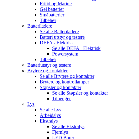
Fritid og Marine
Gel batterier
Småbatterier
Tilbehør
Batteriladere
Se alle
Batteriladere
Batteri utstyr og testere
DEFA - Elektrisk
Se alle
DEFA - Elektrisk
Powersystem
Tilbehør
Batteriutstyr og testere
Brytere og kontakter
Se alle
Brytere og kontakter
Brytere og kontrollamper
Støpsler og kontakter
Se alle
Støpsler og kontakter
Tilhenger
Lys
Se alle
Lys
Arbeidslys
Ekstralys
Se alle
Ekstralys
Fjernlys
LED Barer