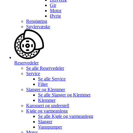
Gir
Motor
Øvrig
Rengjøring
Spylervæske
Reservedeler
Se alle
Reservedeler
Service
Se alle
Service
Filter
Slanger og Klemmer
Se alle
Slanger og Klemmer
Klemmer
Karosseri og understell
Kjøle og varmeanlegg
Se alle
Kjøle og varmeanlegg
Slanger
Vannpumper
Motor