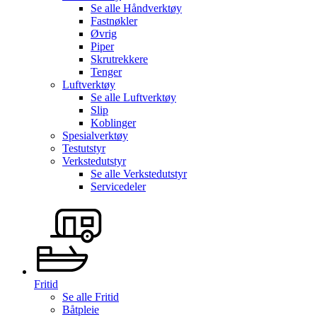
Se alle
Håndverktøy
Fastnøkler
Øvrig
Piper
Skrutrekkere
Tenger
Luftverktøy
Se alle
Luftverktøy
Slip
Koblinger
Spesialverktøy
Testutstyr
Verkstedutstyr
Se alle
Verkstedutstyr
Servicedeler
Fritid
Se alle
Fritid
Båtpleie