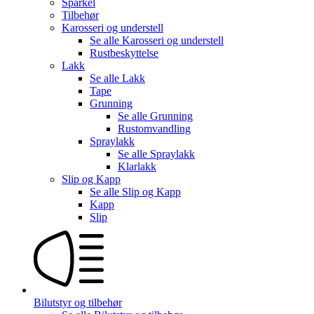
Sparkel
Tilbehør
Karosseri og understell
Se alle
Karosseri og understell
Rustbeskyttelse
Lakk
Se alle
Lakk
Tape
Grunning
Se alle
Grunning
Rustomvandling
Spraylakk
Se alle
Spraylakk
Klarlakk
Slip og Kapp
Se alle
Slip og Kapp
Kapp
Slip
Bilutstyr og tilbehør