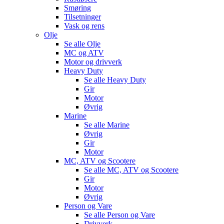
Smøring
Tilsetninger
Vask og rens
Olje
Se alle
Olje
MC og ATV
Motor og drivverk
Heavy Duty
Se alle
Heavy Duty
Gir
Motor
Øvrig
Marine
Se alle
Marine
Øvrig
Gir
Motor
MC, ATV og Scootere
Se alle
MC, ATV og Scootere
Gir
Motor
Øvrig
Person og Vare
Se alle
Person og Vare
Drivverk