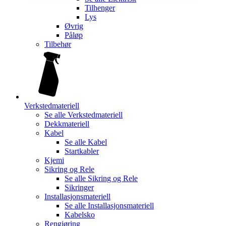
Tilhenger
Lys
Øvrig
Påløp
Tilbehør
Verkstedmateriell
Se alle
Verkstedmateriell
Dekkmateriell
Kabel
Se alle
Kabel
Startkabler
Kjemi
Sikring og Rele
Se alle
Sikring og Rele
Sikringer
Installasjonsmateriell
Se alle
Installasjonsmateriell
Kabelsko
Rengjøring