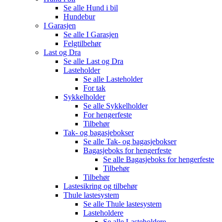
Se alle
Hund i bil
Hundebur
I Garasjen
Se alle
I Garasjen
Felgtilbehør
Last og Dra
Se alle
Last og Dra
Lasteholder
Se alle
Lasteholder
For tak
Sykkelholder
Se alle
Sykkelholder
For hengerfeste
Tilbehør
Tak- og bagasjebokser
Se alle
Tak- og bagasjebokser
Bagasjeboks for hengerfeste
Se alle
Bagasjeboks for hengerfeste
Tilbehør
Tilbehør
Lastesikring og tilbehør
Thule lastesystem
Se alle
Thule lastesystem
Lasteholdere
Se alle
Lasteholdere