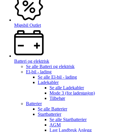
Mjøsbil Outlet
Batteri og elektrisk
Se alle
Batteri og elektrisk
El-bil - lading
Se alle
El-bil - lading
Ladekabler
Se alle
Ladekabler
Mode 3 (for ladestasjon)
Tilbehør
Batterier
Se alle
Batterier
Startbatterier
Se alle
Startbatterier
AGM
Last Landbruk Anlegg