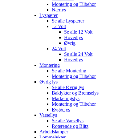
Montering og Tilbehør
Nærlys
Lyspærer
Se alle
Lyspærer
12 Volt
Se alle
12 Volt
Hovedlys
Øvrig
24 Volt
Se alle
24 Volt
Hovedlys
Montering
Se alle
Montering
Montering og Tilbehør
Øvrig lys
Se alle
Øvrig lys
Baklykter og Bremselys
Markeringslys
Montering og Tilbehør
Ryggelys
Varsellys
Se alle
Varsellys
Roterende og Blitz
Arbeidslamper
Lommelykter