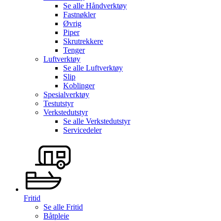
Se alle
Håndverktøy
Fastnøkler
Øvrig
Piper
Skrutrekkere
Tenger
Luftverktøy
Se alle
Luftverktøy
Slip
Koblinger
Spesialverktøy
Testutstyr
Verkstedutstyr
Se alle
Verkstedutstyr
Servicedeler
Fritid
Se alle
Fritid
Båtpleie