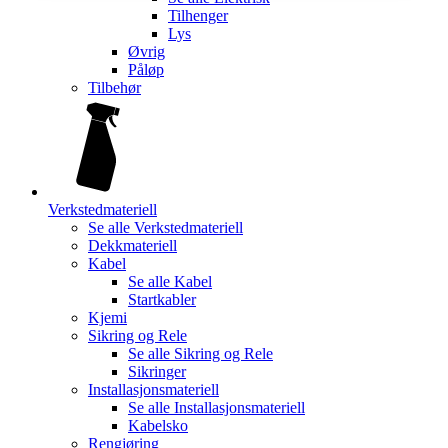
Tilhenger
Lys
Øvrig
Påløp
Tilbehør
Verkstedmateriell
Se alle
Verkstedmateriell
Dekkmateriell
Kabel
Se alle
Kabel
Startkabler
Kjemi
Sikring og Rele
Se alle
Sikring og Rele
Sikringer
Installasjonsmateriell
Se alle
Installasjonsmateriell
Kabelsko
Rengjøring