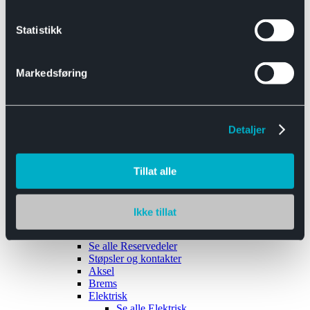
Se alle
Interiør
Sikkerhetsbelte
Statistikk
Tanklokk
Vindusviskere
Markedsføring
Detaljer
Tilhengere
Se alle
Tilhengere
Biltransport
Tillat alle
Maskinhenger
Yrkeshenger
Båthengere
Skaphengere
Ikke tillat
Varehengere
Reservedeler
Se alle
Reservedeler
Støpsler og kontakter
Aksel
Brems
Elektrisk
Se alle
Elektrisk