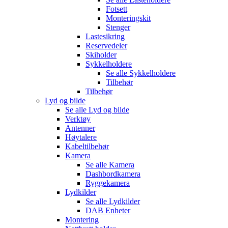
Fotsett
Monteringskit
Stenger
Lastesikring
Reservedeler
Skiholder
Sykkelholdere
Se alle
Sykkelholdere
Tilbehør
Tilbehør
Lyd og bilde
Se alle
Lyd og bilde
Verktøy
Antenner
Høytalere
Kabeltilbehør
Kamera
Se alle
Kamera
Dashbordkamera
Ryggekamera
Lydkilder
Se alle
Lydkilder
DAB Enheter
Montering