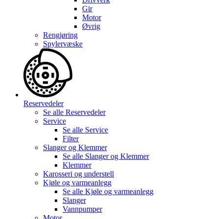
Gir
Motor
Øvrig
Rengjøring
Spylervæske
Reservedeler
Se alle
Reservedeler
Service
Se alle
Service
Filter
Slanger og Klemmer
Se alle
Slanger og Klemmer
Klemmer
Karosseri og understell
Kjøle og varmeanlegg
Se alle
Kjøle og varmeanlegg
Slanger
Vannpumper
Motor