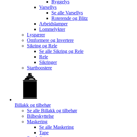
Ryggelys
Varsellys
Se alle
Varsellys
Roterende og Blitz
Arbeidslamper
Lommelykter
Lyspærer
Omformere og Invertere
Sikring og Rele
Se alle
Sikring og Rele
Rele
Sikringer
Startboostere
Billakk og tilbehør
Se alle
Billakk og tilbehør
Bilbeskyttelse
Maskering
Se alle
Maskering
Tape