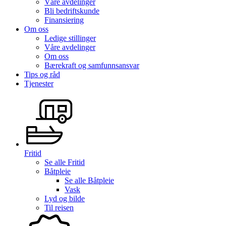
Våre avdelinger
Bli bedriftskunde
Finansiering
Om oss
Ledige stillinger
Våre avdelinger
Om oss
Bærekraft og samfunnsansvar
Tips og råd
Tjenester
Fritid
Se alle
Fritid
Båtpleie
Se alle
Båtpleie
Vask
Lyd og bilde
Til reisen