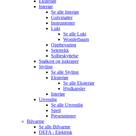
Eksteriør
Interiør
Se alle
Interiør
Gulvmatter
Instrumenter
Lukt
Se alle
Lukt
Wonderbaum
Oppbevaring
Setetrekk
Solbeskyttelse
Snøkost og isskraper
Styling
Se alle
Styling
Eksteriør
Se alle
Eksteriør
Hjulkapsler
Interiør
Utvendig
Se alle
Utvendig
Speil
Presenninger
Bilvarme
Se alle
Bilvarme
DEFA - Elektrisk