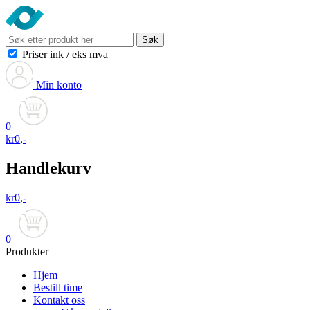
Søk
Priser ink
/
eks mva
Min konto
0
kr
0
,-
Handlekurv
kr
0
,-
0
Produkter
Hjem
Bestill time
Kontakt oss