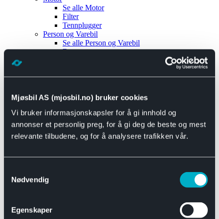
Se alle
Motor
Filter
Tennplugger
Person og Varebil
Se alle
Person og Varebil
Brems
Elektrisk
Bremser
Motor og drivverk
Universal
Se alle
Universal
Mjøsbil AS (mjosbil.no) bruker cookies
Bremsedeler
Vi bruker informasjonskapsler for å gi innhold og
Se alle
Bremsedeler
Bremsenippler
annonser et personlig preg, for å gi deg de beste og mest
Drivline og motor
relevante tilbudene, og for å analysere trafikken vår.
Se alle
Drivline og motor
Bensinpumpe
Eksosanlegg
Se alle
Eksosanlegg
Samtykkevalg
Reparasjonsmateriell
Nødvendig
Eksteriør
Se alle
Eksteriør
Horn og Tuter
Egenskaper
Speil
Interiør