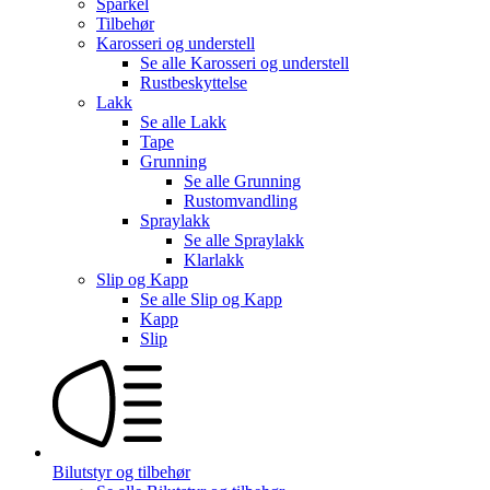
Sparkel
Tilbehør
Karosseri og understell
Se alle
Karosseri og understell
Rustbeskyttelse
Lakk
Se alle
Lakk
Tape
Grunning
Se alle
Grunning
Rustomvandling
Spraylakk
Se alle
Spraylakk
Klarlakk
Slip og Kapp
Se alle
Slip og Kapp
Kapp
Slip
Bilutstyr og tilbehør