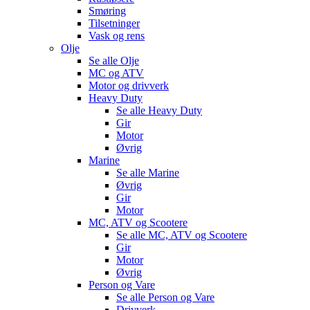
Smøring
Tilsetninger
Vask og rens
Olje
Se alle
Olje
MC og ATV
Motor og drivverk
Heavy Duty
Se alle
Heavy Duty
Gir
Motor
Øvrig
Marine
Se alle
Marine
Øvrig
Gir
Motor
MC, ATV og Scootere
Se alle
MC, ATV og Scootere
Gir
Motor
Øvrig
Person og Vare
Se alle
Person og Vare
Drivverk