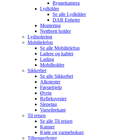
Ryggekamera
Lydkilder
Se alle
Lydkilder
DAB Enheter
Montering
Nettbrett holder
Lydisolering
Mobiltelefon
Se alle
Mobiltelefon
Ladere og kabler
Lading
Mobilholder
Sikkerhet
Se alle
Sikkerhet
Alkotester
Førstehjelp
Øvrig
Refleksvester
Slepetau
Varseltrekant
Til reisen
Se alle
Til reisen
Kanner
Kjøle og varmebokser
Tilhengerfester