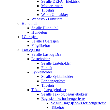
Se alle
DEFA - Elektrisk
Motorvarmere
Tilbehør
Warm Up pakker
Webasto - Drivstoff
Hund i bil
Se alle
Hund i bil
Hundebur
I Garasjen
Se alle
I Garasjen
Felgtilbehør
Last og Dra
Se alle
Last og Dra
Lasteholder
Se alle
Lasteholder
For tak
Sykkelholder
Se alle
Sykkelholder
For hengerfeste
Tilbehør
Tak- og bagasjebokser
Se alle
Tak- og bagasjebokser
Bagasjeboks for hengerfeste
Se alle
Bagasjeboks for hengerfeste
Tilbehør