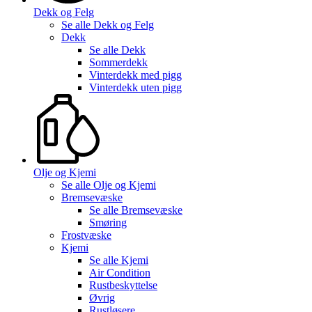
Dekk og Felg
Se alle
Dekk og Felg
Dekk
Se alle
Dekk
Sommerdekk
Vinterdekk med pigg
Vinterdekk uten pigg
Olje og Kjemi
Se alle
Olje og Kjemi
Bremsevæske
Se alle
Bremsevæske
Smøring
Frostvæske
Kjemi
Se alle
Kjemi
Air Condition
Rustbeskyttelse
Øvrig
Rustløsere