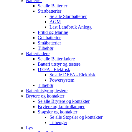
Batterier
Se alle
Batterier
Startbatterier
Se alle
Startbatterier
AGM
Last Landbruk Anlegg
Fritid og Marine
Gel batterier
Småbatterier
Tilbehør
Batteriladere
Se alle
Batteriladere
Batteri utstyr og testere
DEFA - Elektrisk
Se alle
DEFA - Elektrisk
Powersystem
Tilbehør
Batteriutstyr og testere
Brytere og kontakter
Se alle
Brytere og kontakter
Brytere og kontrollamper
Støpsler og kontakter
Se alle
Støpsler og kontakter
Tilhenger
Lys