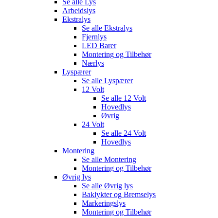
Se alle
Lys
Arbeidslys
Ekstralys
Se alle
Ekstralys
Fjernlys
LED Barer
Montering og Tilbehør
Nærlys
Lyspærer
Se alle
Lyspærer
12 Volt
Se alle
12 Volt
Hovedlys
Øvrig
24 Volt
Se alle
24 Volt
Hovedlys
Montering
Se alle
Montering
Montering og Tilbehør
Øvrig lys
Se alle
Øvrig lys
Baklykter og Bremselys
Markeringslys
Montering og Tilbehør