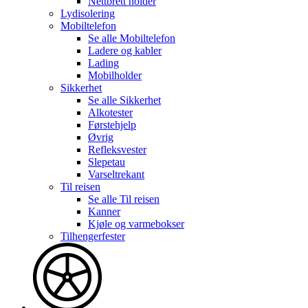
Nettbrett holder
Lydisolering
Mobiltelefon
Se alle
Mobiltelefon
Ladere og kabler
Lading
Mobilholder
Sikkerhet
Se alle
Sikkerhet
Alkotester
Førstehjelp
Øvrig
Refleksvester
Slepetau
Varseltrekant
Til reisen
Se alle
Til reisen
Kanner
Kjøle og varmebokser
Tilhengerfester