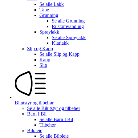
Se alle
Lakk
Tape
Grunning
Se alle
Grunning
Rustomvandling
Spraylakk
Se alle
Spraylakk
Klarlakk
Slip og Kapp
Se alle
Slip og Kapp
Kapp
Slip
Bilutstyr og tilbehør
Se alle
Bilutstyr og tilbehør
Barn I Bil
Se alle
Barn I Bil
Tilbehør
Bilpleie
Se alle
Bilpleie