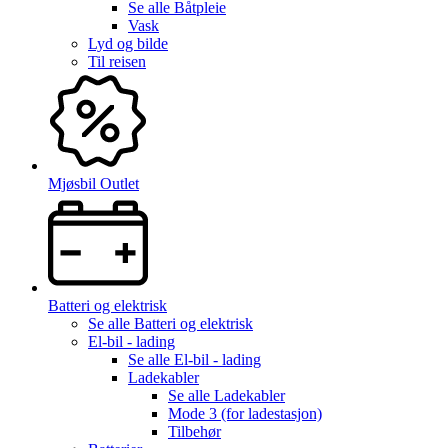
Se alle
Båtpleie
Vask
Lyd og bilde
Til reisen
Mjøsbil Outlet
Batteri og elektrisk
Se alle
Batteri og elektrisk
El-bil - lading
Se alle
El-bil - lading
Ladekabler
Se alle
Ladekabler
Mode 3 (for ladestasjon)
Tilbehør