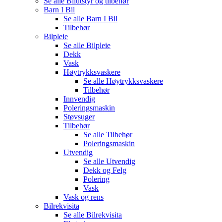
Se alle
Bilutstyr og tilbehør
Barn I Bil
Se alle
Barn I Bil
Tilbehør
Bilpleie
Se alle
Bilpleie
Dekk
Vask
Høytrykksvaskere
Se alle
Høytrykksvaskere
Tilbehør
Innvendig
Poleringsmaskin
Støvsuger
Tilbehør
Se alle
Tilbehør
Poleringsmaskin
Utvendig
Se alle
Utvendig
Dekk og Felg
Polering
Vask
Vask og rens
Bilrekvisita
Se alle
Bilrekvisita