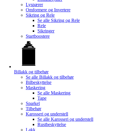
Lyspærer
Omformere og Invertere
Sikring og Rele
Se alle
Sikring og Rele
Rele
Sikringer
Startboostere
Billakk og tilbehør
Se alle
Billakk og tilbehør
Bilbeskyttelse
Maskering
Se alle
Maskering
Tape
Sparkel
Tilbehør
Karosseri og understell
Se alle
Karosseri og understell
Rustbeskyttelse
Lakk