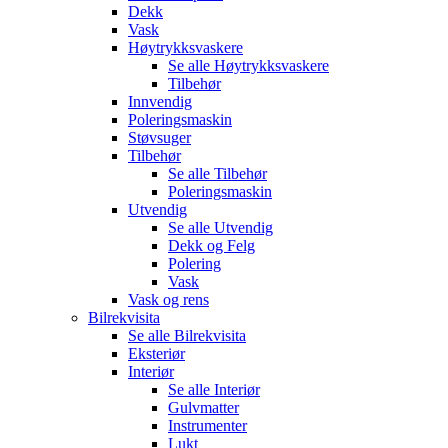
Dekk
Vask
Høytrykksvaskere
Se alle
Høytrykksvaskere
Tilbehør
Innvendig
Poleringsmaskin
Støvsuger
Tilbehør
Se alle
Tilbehør
Poleringsmaskin
Utvendig
Se alle
Utvendig
Dekk og Felg
Polering
Vask
Vask og rens
Bilrekvisita
Se alle
Bilrekvisita
Eksteriør
Interiør
Se alle
Interiør
Gulvmatter
Instrumenter
Lukt