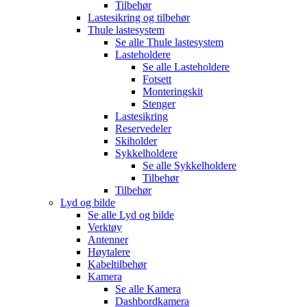
Tilbehør
Lastesikring og tilbehør
Thule lastesystem
Se alle
Thule lastesystem
Lasteholdere
Se alle
Lasteholdere
Fotsett
Monteringskit
Stenger
Lastesikring
Reservedeler
Skiholder
Sykkelholdere
Se alle
Sykkelholdere
Tilbehør
Tilbehør
Lyd og bilde
Se alle
Lyd og bilde
Verktøy
Antenner
Høytalere
Kabeltilbehør
Kamera
Se alle
Kamera
Dashbordkamera