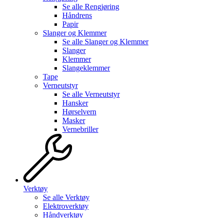
Se alle
Rengjøring
Håndrens
Papir
Slanger og Klemmer
Se alle
Slanger og Klemmer
Slanger
Klemmer
Slangeklemmer
Tape
Verneutstyr
Se alle
Verneutstyr
Hansker
Hørselvern
Masker
Vernebriller
Verktøy
Se alle
Verktøy
Elektroverktøy
Håndverktøy