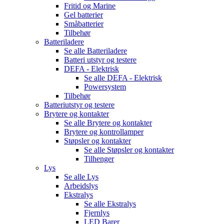
Fritid og Marine
Gel batterier
Småbatterier
Tilbehør
Batteriladere
Se alle
Batteriladere
Batteri utstyr og testere
DEFA - Elektrisk
Se alle
DEFA - Elektrisk
Powersystem
Tilbehør
Batteriutstyr og testere
Brytere og kontakter
Se alle
Brytere og kontakter
Brytere og kontrollamper
Støpsler og kontakter
Se alle
Støpsler og kontakter
Tilhenger
Lys
Se alle
Lys
Arbeidslys
Ekstralys
Se alle
Ekstralys
Fjernlys
LED Barer