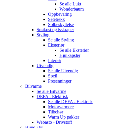
Se alle
Lukt
Wonderbaum
Oppbevaring
Setetrekk
Solbeskyttelse
Snøkost og isskraper
Styling
Se alle
Styling
Eksteriør
Se alle
Eksteriør
Hjulkapsler
Interiør
Utvendig
Se alle
Utvendig
Speil
Presenninger
Bilvarme
Se alle
Bilvarme
DEFA - Elektrisk
Se alle
DEFA - Elektrisk
Motorvarmere
Tilbehør
Warm Up pakker
Webasto - Drivstoff
Hund i bil