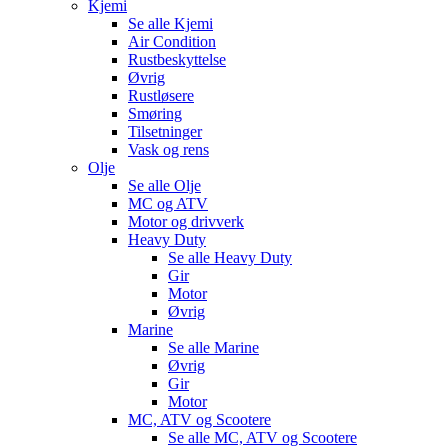
Kjemi
Se alle
Kjemi
Air Condition
Rustbeskyttelse
Øvrig
Rustløsere
Smøring
Tilsetninger
Vask og rens
Olje
Se alle
Olje
MC og ATV
Motor og drivverk
Heavy Duty
Se alle
Heavy Duty
Gir
Motor
Øvrig
Marine
Se alle
Marine
Øvrig
Gir
Motor
MC, ATV og Scootere
Se alle
MC, ATV og Scootere