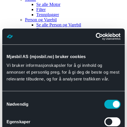
Se alle
Motor
Filter
Tennplugger
Person og Varebil
Se alle
Person og Varebil
Brems
Elektrisk
Bremser
Motor og drivverk
Universal
Se alle
Universal
Mjøsbil AS (mjosbil.no) bruker cookies
Bremsedeler
Vi bruker informasjonskapsler for å gi innhold og
Se alle
Bremsedeler
Bremsenippler
annonser et personlig preg, for å gi deg de beste og mest
Drivline og motor
relevante tilbudene, og for å analysere trafikken vår.
Se alle
Drivline og motor
Bensinpumpe
Eksosanlegg
Se alle
Eksosanlegg
Samtykkevalg
Reparasjonsmateriell
Nødvendig
Eksteriør
Se alle
Eksteriør
Horn og Tuter
Egenskaper
Speil
Interiør