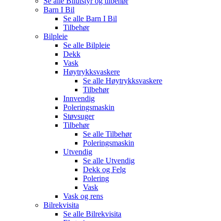
Se alle
Bilutstyr og tilbehør
Barn I Bil
Se alle
Barn I Bil
Tilbehør
Bilpleie
Se alle
Bilpleie
Dekk
Vask
Høytrykksvaskere
Se alle
Høytrykksvaskere
Tilbehør
Innvendig
Poleringsmaskin
Støvsuger
Tilbehør
Se alle
Tilbehør
Poleringsmaskin
Utvendig
Se alle
Utvendig
Dekk og Felg
Polering
Vask
Vask og rens
Bilrekvisita
Se alle
Bilrekvisita