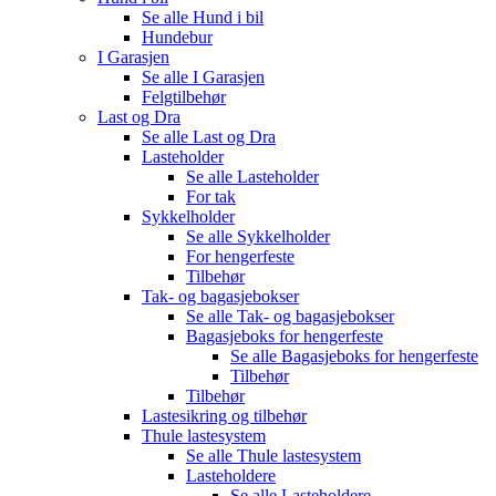
Se alle
Hund i bil
Hundebur
I Garasjen
Se alle
I Garasjen
Felgtilbehør
Last og Dra
Se alle
Last og Dra
Lasteholder
Se alle
Lasteholder
For tak
Sykkelholder
Se alle
Sykkelholder
For hengerfeste
Tilbehør
Tak- og bagasjebokser
Se alle
Tak- og bagasjebokser
Bagasjeboks for hengerfeste
Se alle
Bagasjeboks for hengerfeste
Tilbehør
Tilbehør
Lastesikring og tilbehør
Thule lastesystem
Se alle
Thule lastesystem
Lasteholdere
Se alle
Lasteholdere