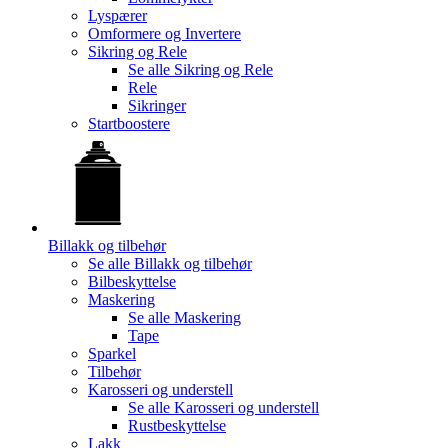
Lyspærer
Omformere og Invertere
Sikring og Rele
Se alle
Sikring og Rele
Rele
Sikringer
Startboostere
Billakk og tilbehør
Se alle
Billakk og tilbehør
Bilbeskyttelse
Maskering
Se alle
Maskering
Tape
Sparkel
Tilbehør
Karosseri og understell
Se alle
Karosseri og understell
Rustbeskyttelse
Lakk