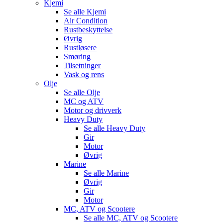
Kjemi
Se alle
Kjemi
Air Condition
Rustbeskyttelse
Øvrig
Rustløsere
Smøring
Tilsetninger
Vask og rens
Olje
Se alle
Olje
MC og ATV
Motor og drivverk
Heavy Duty
Se alle
Heavy Duty
Gir
Motor
Øvrig
Marine
Se alle
Marine
Øvrig
Gir
Motor
MC, ATV og Scootere
Se alle
MC, ATV og Scootere