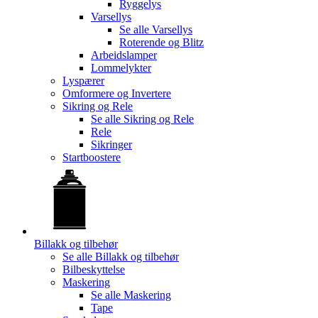
Ryggelys
Varsellys
Se alle
Varsellys
Roterende og Blitz
Arbeidslamper
Lommelykter
Lyspærer
Omformere og Invertere
Sikring og Rele
Se alle
Sikring og Rele
Rele
Sikringer
Startboostere
Billakk og tilbehør
Se alle
Billakk og tilbehør
Bilbeskyttelse
Maskering
Se alle
Maskering
Tape