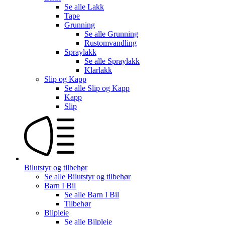
Se alle
Lakk
Tape
Grunning
Se alle
Grunning
Rustomvandling
Spraylakk
Se alle
Spraylakk
Klarlakk
Slip og Kapp
Se alle
Slip og Kapp
Kapp
Slip
Bilutstyr og tilbehør
Se alle
Bilutstyr og tilbehør
Barn I Bil
Se alle
Barn I Bil
Tilbehør
Bilpleie
Se alle
Bilpleie