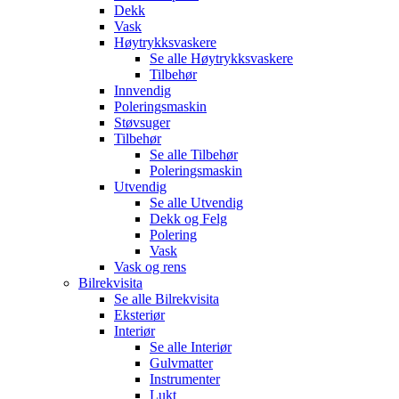
Dekk
Vask
Høytrykksvaskere
Se alle
Høytrykksvaskere
Tilbehør
Innvendig
Poleringsmaskin
Støvsuger
Tilbehør
Se alle
Tilbehør
Poleringsmaskin
Utvendig
Se alle
Utvendig
Dekk og Felg
Polering
Vask
Vask og rens
Bilrekvisita
Se alle
Bilrekvisita
Eksteriør
Interiør
Se alle
Interiør
Gulvmatter
Instrumenter
Lukt