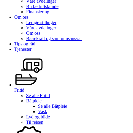
Våre avdelinger
Bli bedriftskunde
Finansiering
Om oss
Ledige stillinger
Våre avdelinger
Om oss
Bærekraft og samfunnsansvar
Tips og råd
Tjenester
Fritid
Se alle
Fritid
Båtpleie
Se alle
Båtpleie
Vask
Lyd og bilde
Til reisen