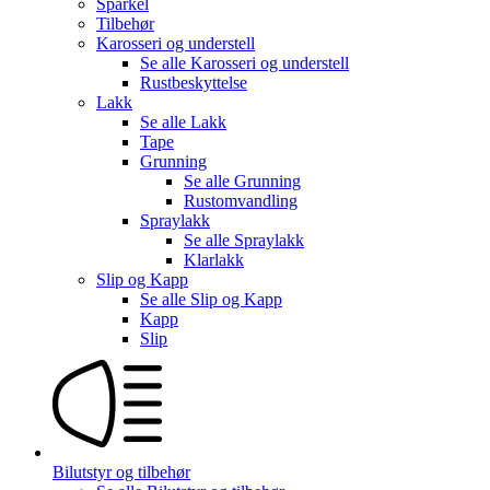
Sparkel
Tilbehør
Karosseri og understell
Se alle
Karosseri og understell
Rustbeskyttelse
Lakk
Se alle
Lakk
Tape
Grunning
Se alle
Grunning
Rustomvandling
Spraylakk
Se alle
Spraylakk
Klarlakk
Slip og Kapp
Se alle
Slip og Kapp
Kapp
Slip
Bilutstyr og tilbehør