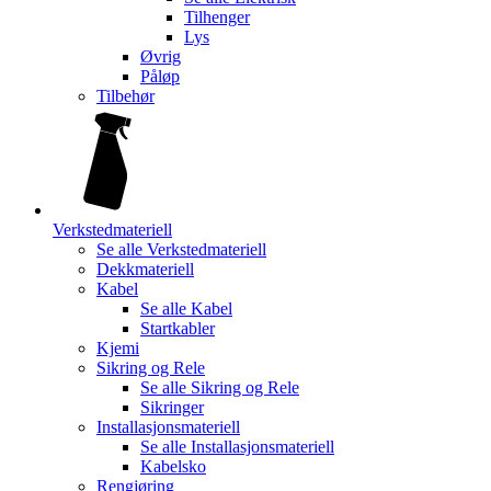
Tilhenger
Lys
Øvrig
Påløp
Tilbehør
Verkstedmateriell
Se alle
Verkstedmateriell
Dekkmateriell
Kabel
Se alle
Kabel
Startkabler
Kjemi
Sikring og Rele
Se alle
Sikring og Rele
Sikringer
Installasjonsmateriell
Se alle
Installasjonsmateriell
Kabelsko
Rengjøring