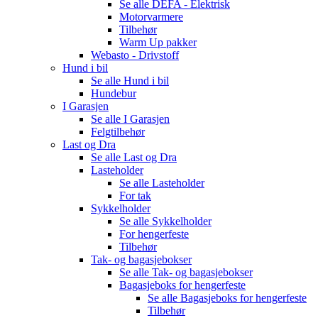
Se alle
DEFA - Elektrisk
Motorvarmere
Tilbehør
Warm Up pakker
Webasto - Drivstoff
Hund i bil
Se alle
Hund i bil
Hundebur
I Garasjen
Se alle
I Garasjen
Felgtilbehør
Last og Dra
Se alle
Last og Dra
Lasteholder
Se alle
Lasteholder
For tak
Sykkelholder
Se alle
Sykkelholder
For hengerfeste
Tilbehør
Tak- og bagasjebokser
Se alle
Tak- og bagasjebokser
Bagasjeboks for hengerfeste
Se alle
Bagasjeboks for hengerfeste
Tilbehør