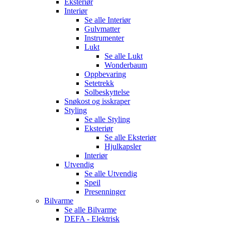
Eksteriør
Interiør
Se alle
Interiør
Gulvmatter
Instrumenter
Lukt
Se alle
Lukt
Wonderbaum
Oppbevaring
Setetrekk
Solbeskyttelse
Snøkost og isskraper
Styling
Se alle
Styling
Eksteriør
Se alle
Eksteriør
Hjulkapsler
Interiør
Utvendig
Se alle
Utvendig
Speil
Presenninger
Bilvarme
Se alle
Bilvarme
DEFA - Elektrisk