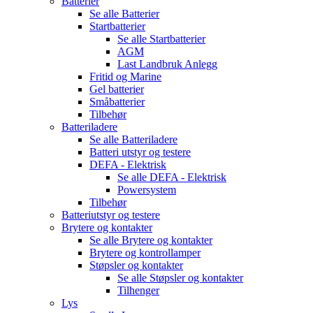
Batterier
Se alle
Batterier
Startbatterier
Se alle
Startbatterier
AGM
Last Landbruk Anlegg
Fritid og Marine
Gel batterier
Småbatterier
Tilbehør
Batteriladere
Se alle
Batteriladere
Batteri utstyr og testere
DEFA - Elektrisk
Se alle
DEFA - Elektrisk
Powersystem
Tilbehør
Batteriutstyr og testere
Brytere og kontakter
Se alle
Brytere og kontakter
Brytere og kontrollamper
Støpsler og kontakter
Se alle
Støpsler og kontakter
Tilhenger
Lys