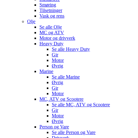
Smøring
Tilsetninger
Vask og rens
Olje
Se alle
Olje
MC og ATV
Motor og drivverk
Heavy Duty
Se alle
Heavy Duty
Gir
Motor
Øvrig
Marine
Se alle
Marine
Øvrig
Gir
Motor
MC, ATV og Scootere
Se alle
MC, ATV og Scootere
Gir
Motor
Øvrig
Person og Vare
Se alle
Person og Vare
Drivverk