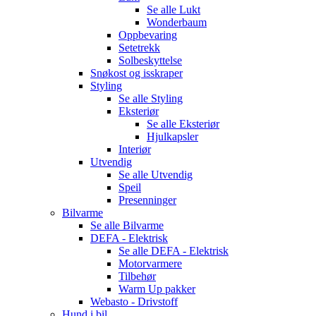
Se alle
Lukt
Wonderbaum
Oppbevaring
Setetrekk
Solbeskyttelse
Snøkost og isskraper
Styling
Se alle
Styling
Eksteriør
Se alle
Eksteriør
Hjulkapsler
Interiør
Utvendig
Se alle
Utvendig
Speil
Presenninger
Bilvarme
Se alle
Bilvarme
DEFA - Elektrisk
Se alle
DEFA - Elektrisk
Motorvarmere
Tilbehør
Warm Up pakker
Webasto - Drivstoff
Hund i bil