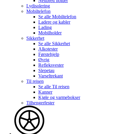
Nettbrett holder
Lydisolering
Mobiltelefon
Se alle
Mobiltelefon
Ladere og kabler
Lading
Mobilholder
Sikkerhet
Se alle
Sikkerhet
Alkotester
Førstehjelp
Øvrig
Refleksvester
Slepetau
Varseltrekant
Til reisen
Se alle
Til reisen
Kanner
Kjøle og varmebokser
Tilhengerfester