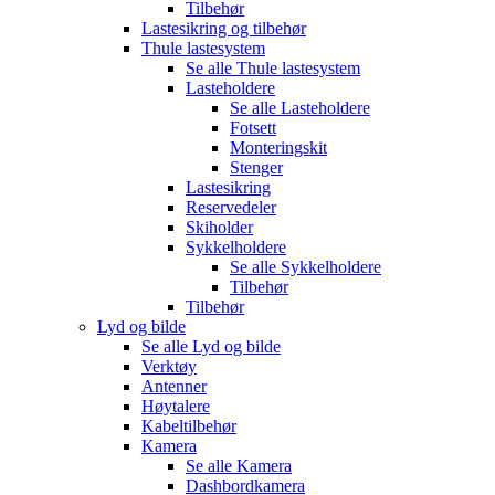
Tilbehør
Lastesikring og tilbehør
Thule lastesystem
Se alle
Thule lastesystem
Lasteholdere
Se alle
Lasteholdere
Fotsett
Monteringskit
Stenger
Lastesikring
Reservedeler
Skiholder
Sykkelholdere
Se alle
Sykkelholdere
Tilbehør
Tilbehør
Lyd og bilde
Se alle
Lyd og bilde
Verktøy
Antenner
Høytalere
Kabeltilbehør
Kamera
Se alle
Kamera
Dashbordkamera