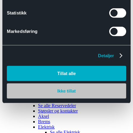
Se alle
Interiør
Sikkerhetsbelte
Statistikk
Tanklokk
Vindusviskere
Markedsføring
Detaljer
Tilhengere
Se alle
Tilhengere
Biltransport
Tillat alle
Maskinhenger
Yrkeshenger
Båthengere
Skaphengere
Ikke tillat
Varehengere
Reservedeler
Se alle
Reservedeler
Støpsler og kontakter
Aksel
Brems
Elektrisk
Se alle
Elektrisk