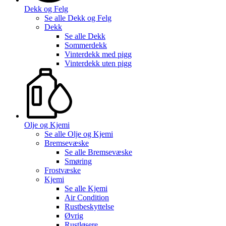
Dekk og Felg
Se alle
Dekk og Felg
Dekk
Se alle
Dekk
Sommerdekk
Vinterdekk med pigg
Vinterdekk uten pigg
Olje og Kjemi
Se alle
Olje og Kjemi
Bremsevæske
Se alle
Bremsevæske
Smøring
Frostvæske
Kjemi
Se alle
Kjemi
Air Condition
Rustbeskyttelse
Øvrig
Rustløsere