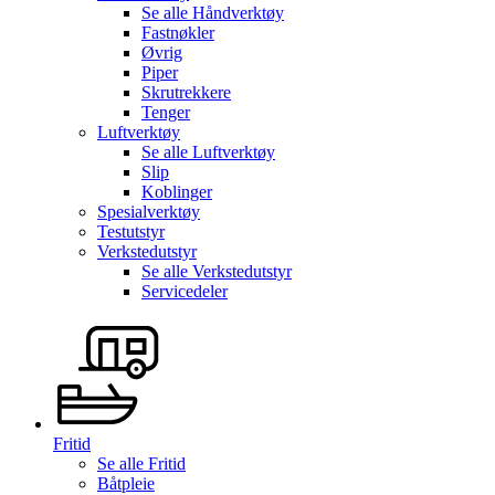
Se alle
Håndverktøy
Fastnøkler
Øvrig
Piper
Skrutrekkere
Tenger
Luftverktøy
Se alle
Luftverktøy
Slip
Koblinger
Spesialverktøy
Testutstyr
Verkstedutstyr
Se alle
Verkstedutstyr
Servicedeler
Fritid
Se alle
Fritid
Båtpleie