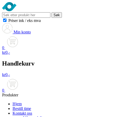
Søk
Priser ink
/
eks mva
Min konto
0
kr
0
,-
Handlekurv
kr
0
,-
0
Produkter
Hjem
Bestill time
Kontakt oss