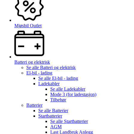
Mjøsbil Outlet
Batteri og elektrisk
Se alle
Batteri og elektrisk
El-bil - lading
Se alle
El-bil - lading
Ladekabler
Se alle
Ladekabler
Mode 3 (for ladestasjon)
Tilbehør
Batterier
Se alle
Batterier
Startbatterier
Se alle
Startbatterier
AGM
Last Landbruk Anlegg