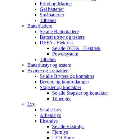
Fritid og Marine
Gel batterier
Småbatterier
Tilbehør
Batteriladere
Se alle
Batteriladere
Batteri utstyr og testere
DEFA - Elektrisk
Se alle
DEFA - Elektrisk
Powersystem
Tilbehør
Batteriutstyr og testere
Brytere og kontakter
Se alle
Brytere og kontakter
Brytere og kontrollamper
Støpsler og kontakter
Se alle
Støpsler og kontakter
Tilhenger
Lys
Se alle
Lys
Arbeidslys
Ekstralys
Se alle
Ekstralys
Fjernlys
LED Barer