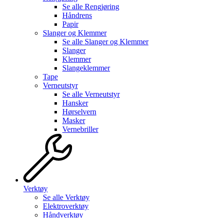
Se alle
Rengjøring
Håndrens
Papir
Slanger og Klemmer
Se alle
Slanger og Klemmer
Slanger
Klemmer
Slangeklemmer
Tape
Verneutstyr
Se alle
Verneutstyr
Hansker
Hørselvern
Masker
Vernebriller
Verktøy
Se alle
Verktøy
Elektroverktøy
Håndverktøy