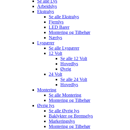
Se alle
Lys
Arbeidslys
Ekstralys
Se alle
Ekstralys
Fjernlys
LED Barer
Montering og Tilbehør
Nærlys
Lyspærer
Se alle
Lyspærer
12 Volt
Se alle
12 Volt
Hovedlys
Øvrig
24 Volt
Se alle
24 Volt
Hovedlys
Montering
Se alle
Montering
Montering og Tilbehør
Øvrig lys
Se alle
Øvrig lys
Baklykter og Bremselys
Markeringslys
Montering og Tilbehør