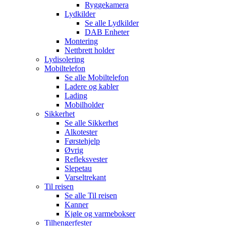
Ryggekamera
Lydkilder
Se alle
Lydkilder
DAB Enheter
Montering
Nettbrett holder
Lydisolering
Mobiltelefon
Se alle
Mobiltelefon
Ladere og kabler
Lading
Mobilholder
Sikkerhet
Se alle
Sikkerhet
Alkotester
Førstehjelp
Øvrig
Refleksvester
Slepetau
Varseltrekant
Til reisen
Se alle
Til reisen
Kanner
Kjøle og varmebokser
Tilhengerfester