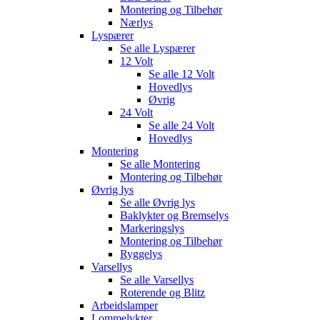
Montering og Tilbehør
Nærlys
Lyspærer
Se alle
Lyspærer
12 Volt
Se alle
12 Volt
Hovedlys
Øvrig
24 Volt
Se alle
24 Volt
Hovedlys
Montering
Se alle
Montering
Montering og Tilbehør
Øvrig lys
Se alle
Øvrig lys
Baklykter og Bremselys
Markeringslys
Montering og Tilbehør
Ryggelys
Varsellys
Se alle
Varsellys
Roterende og Blitz
Arbeidslamper
Lommelykter