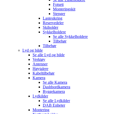
Fotsett
Monteringskit
Stenger
Lastesikring
Reservedeler
Skiholder
Sykkelholdere
Se alle
Sykkelholdere
Tilbehør
Tilbehør
Lyd og bilde
Se alle
Lyd og bilde
Verktøy
Antenner
Høytalere
Kabeltilbehør
Kamera
Se alle
Kamera
Dashbordkamera
Ryggekamera
Lydkilder
Se alle
Lydkilder
DAB Enheter
Montering