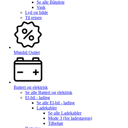
Se alle
Båtpleie
Vask
Lyd og bilde
Til reisen
Mjøsbil Outlet
Batteri og elektrisk
Se alle
Batteri og elektrisk
El-bil - lading
Se alle
El-bil - lading
Ladekabler
Se alle
Ladekabler
Mode 3 (for ladestasjon)
Tilbehør