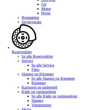
Gir
Motor
Øvrig
Rengjøring
Spylervæske
Reservedeler
Se alle
Reservedeler
Service
Se alle
Service
Filter
Slanger og Klemmer
Se alle
Slanger og Klemmer
Klemmer
Karosseri og understell
Kjøle og varmeanlegg
Se alle
Kjøle og varmeanlegg
Slanger
Vannpumper
Motor