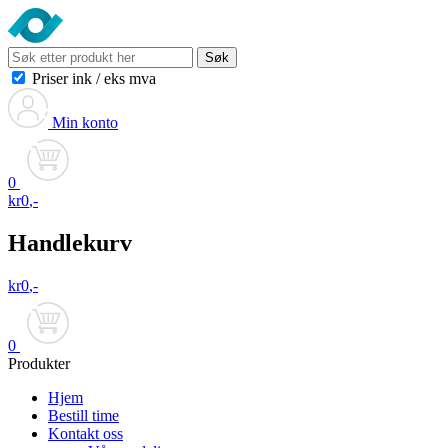
Søk
Priser ink
/
eks mva
Min konto
0
kr
0
,-
Handlekurv
kr
0
,-
0
Produkter
Hjem
Bestill time
Kontakt oss