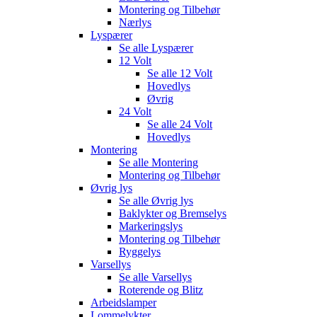
Montering og Tilbehør
Nærlys
Lyspærer
Se alle
Lyspærer
12 Volt
Se alle
12 Volt
Hovedlys
Øvrig
24 Volt
Se alle
24 Volt
Hovedlys
Montering
Se alle
Montering
Montering og Tilbehør
Øvrig lys
Se alle
Øvrig lys
Baklykter og Bremselys
Markeringslys
Montering og Tilbehør
Ryggelys
Varsellys
Se alle
Varsellys
Roterende og Blitz
Arbeidslamper
Lommelykter