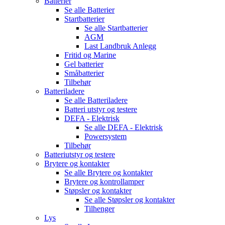
Batterier
Se alle
Batterier
Startbatterier
Se alle
Startbatterier
AGM
Last Landbruk Anlegg
Fritid og Marine
Gel batterier
Småbatterier
Tilbehør
Batteriladere
Se alle
Batteriladere
Batteri utstyr og testere
DEFA - Elektrisk
Se alle
DEFA - Elektrisk
Powersystem
Tilbehør
Batteriutstyr og testere
Brytere og kontakter
Se alle
Brytere og kontakter
Brytere og kontrollamper
Støpsler og kontakter
Se alle
Støpsler og kontakter
Tilhenger
Lys