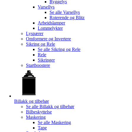
Ryggelys
Varsellys
Se alle
Varsellys
Roterende og Blitz
Arbeidslamper
Lommelykter
Lyspærer
Omformere og Invertere
Sikring og Rele
Se alle
Sikring og Rele
Rele
Sikringer
Startboostere
Billakk og tilbehør
Se alle
Billakk og tilbehør
Bilbeskyttelse
Maskering
Se alle
Maskering
Tape