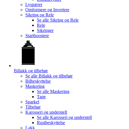
Lyspærer
Omformere og Invertere
Sikring og Rele
Se alle
Sikring og Rele
Rele
Sikringer
Startboostere
Billakk og tilbehør
Se alle
Billakk og tilbehør
Bilbeskyttelse
Maskering
Se alle
Maskering
Tape
Sparkel
Tilbehør
Karosseri og understell
Se alle
Karosseri og understell
Rustbeskyttelse
Lakk