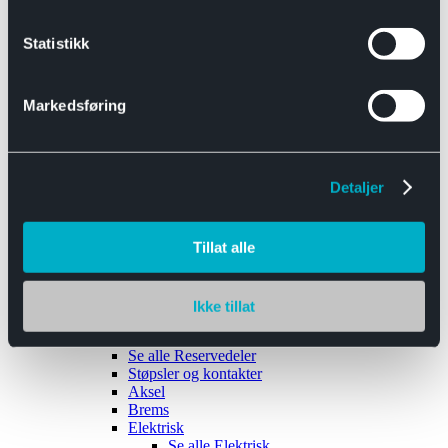
Se alle
Interiør
Sikkerhetsbelte
Statistikk
Tanklokk
Vindusviskere
Markedsføring
Detaljer
Tilhengere
Se alle
Tilhengere
Biltransport
Tillat alle
Maskinhenger
Yrkeshenger
Båthengere
Skaphengere
Ikke tillat
Varehengere
Reservedeler
Se alle
Reservedeler
Støpsler og kontakter
Aksel
Brems
Elektrisk
Se alle
Elektrisk