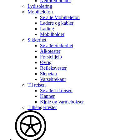
Nettbrett holder
Lydisolering
Mobiltelefon
Se alle
Mobiltelefon
Ladere og kabler
Lading
Mobilholder
Sikkerhet
Se alle
Sikkerhet
Alkotester
Førstehjelp
Øvrig
Refleksvester
Slepetau
Varseltrekant
Til reisen
Se alle
Til reisen
Kanner
Kjøle og varmebokser
Tilhengerfester