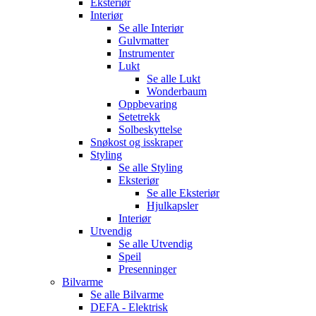
Eksteriør
Interiør
Se alle
Interiør
Gulvmatter
Instrumenter
Lukt
Se alle
Lukt
Wonderbaum
Oppbevaring
Setetrekk
Solbeskyttelse
Snøkost og isskraper
Styling
Se alle
Styling
Eksteriør
Se alle
Eksteriør
Hjulkapsler
Interiør
Utvendig
Se alle
Utvendig
Speil
Presenninger
Bilvarme
Se alle
Bilvarme
DEFA - Elektrisk