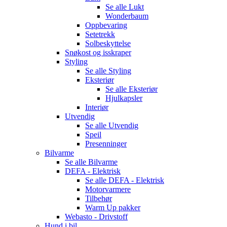
Se alle
Lukt
Wonderbaum
Oppbevaring
Setetrekk
Solbeskyttelse
Snøkost og isskraper
Styling
Se alle
Styling
Eksteriør
Se alle
Eksteriør
Hjulkapsler
Interiør
Utvendig
Se alle
Utvendig
Speil
Presenninger
Bilvarme
Se alle
Bilvarme
DEFA - Elektrisk
Se alle
DEFA - Elektrisk
Motorvarmere
Tilbehør
Warm Up pakker
Webasto - Drivstoff
Hund i bil