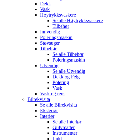
Dekk
Vask
Høytrykksvaskere
Se alle
Høytrykksvaskere
Tilbehør
Innvendig
Poleringsmaskin
Støvsuger
Tilbehør
Se alle
Tilbehør
Poleringsmaskin
Utvendig
Se alle
Utvendig
Dekk og Felg
Polering
Vask
Vask og rens
Bilrekvisita
Se alle
Bilrekvisita
Eksteriør
Interiør
Se alle
Interiør
Gulvmatter
Instrumenter
Lukt