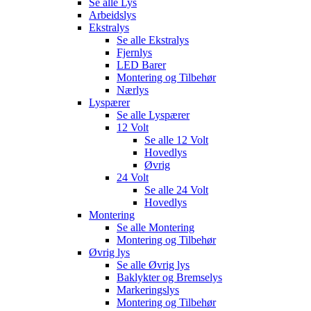
Se alle
Lys
Arbeidslys
Ekstralys
Se alle
Ekstralys
Fjernlys
LED Barer
Montering og Tilbehør
Nærlys
Lyspærer
Se alle
Lyspærer
12 Volt
Se alle
12 Volt
Hovedlys
Øvrig
24 Volt
Se alle
24 Volt
Hovedlys
Montering
Se alle
Montering
Montering og Tilbehør
Øvrig lys
Se alle
Øvrig lys
Baklykter og Bremselys
Markeringslys
Montering og Tilbehør