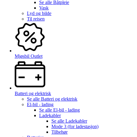
Se alle
Båtpleie
Vask
Lyd og bilde
Til reisen
Mjøsbil Outlet
Batteri og elektrisk
Se alle
Batteri og elektrisk
El-bil - lading
Se alle
El-bil - lading
Ladekabler
Se alle
Ladekabler
Mode 3 (for ladestasjon)
Tilbehør