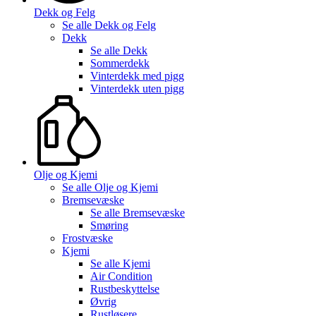
Dekk og Felg
Se alle
Dekk og Felg
Dekk
Se alle
Dekk
Sommerdekk
Vinterdekk med pigg
Vinterdekk uten pigg
Olje og Kjemi
Se alle
Olje og Kjemi
Bremsevæske
Se alle
Bremsevæske
Smøring
Frostvæske
Kjemi
Se alle
Kjemi
Air Condition
Rustbeskyttelse
Øvrig
Rustløsere