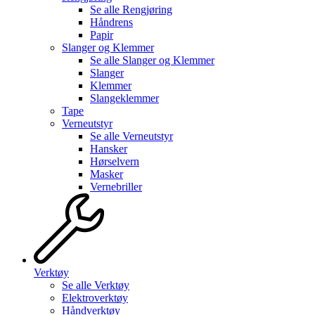
Se alle
Rengjøring
Håndrens
Papir
Slanger og Klemmer
Se alle
Slanger og Klemmer
Slanger
Klemmer
Slangeklemmer
Tape
Verneutstyr
Se alle
Verneutstyr
Hansker
Hørselvern
Masker
Vernebriller
Verktøy
Se alle
Verktøy
Elektroverktøy
Håndverktøy