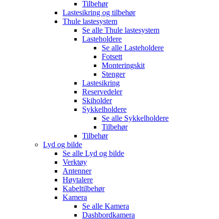
Tilbehør
Lastesikring og tilbehør
Thule lastesystem
Se alle
Thule lastesystem
Lasteholdere
Se alle
Lasteholdere
Fotsett
Monteringskit
Stenger
Lastesikring
Reservedeler
Skiholder
Sykkelholdere
Se alle
Sykkelholdere
Tilbehør
Tilbehør
Lyd og bilde
Se alle
Lyd og bilde
Verktøy
Antenner
Høytalere
Kabeltilbehør
Kamera
Se alle
Kamera
Dashbordkamera