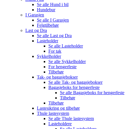
Se alle
Hund i bil
Hundebur
I Garasjen
Se alle
I Garasjen
Felgtilbehør
Last og Dra
Se alle
Last og Dra
Lasteholder
Se alle
Lasteholder
For tak
Sykkelholder
Se alle
Sykkelholder
For hengerfeste
Tilbehør
Tak- og bagasjebokser
Se alle
Tak- og bagasjebokser
Bagasjeboks for hengerfeste
Se alle
Bagasjeboks for hengerfeste
Tilbehør
Tilbehør
Lastesikring og tilbehør
Thule lastesystem
Se alle
Thule lastesystem
Lasteholdere
Se alle
Lasteholdere