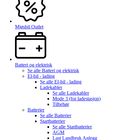
Mjøsbil Outlet
Batteri og elektrisk
Se alle
Batteri og elektrisk
El-bil - lading
Se alle
El-bil - lading
Ladekabler
Se alle
Ladekabler
Mode 3 (for ladestasjon)
Tilbehør
Batterier
Se alle
Batterier
Startbatterier
Se alle
Startbatterier
AGM
Last Landbruk Anlegg