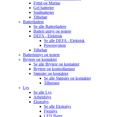
Fritid og Marine
Gel batterier
Småbatterier
Tilbehør
Batteriladere
Se alle
Batteriladere
Batteri utstyr og testere
DEFA - Elektrisk
Se alle
DEFA - Elektrisk
Powersystem
Tilbehør
Batteriutstyr og testere
Brytere og kontakter
Se alle
Brytere og kontakter
Brytere og kontrollamper
Støpsler og kontakter
Se alle
Støpsler og kontakter
Tilhenger
Lys
Se alle
Lys
Arbeidslys
Ekstralys
Se alle
Ekstralys
Fjernlys
LED Barer