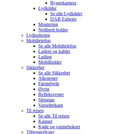
Ryggekamera
Lydkilder
Se alle
Lydkilder
DAB Enheter
Montering
Nettbrett holder
Lydisolering
Mobiltelefon
Se alle
Mobiltelefon
Ladere og kabler
Lading
Mobilholder
Sikkerhet
Se alle
Sikkerhet
Alkotester
Førstehjelp
Øvrig
Refleksvester
Slepetau
Varseltrekant
Til reisen
Se alle
Til reisen
Kanner
Kjøle og varmebokser
Tilhengerfester