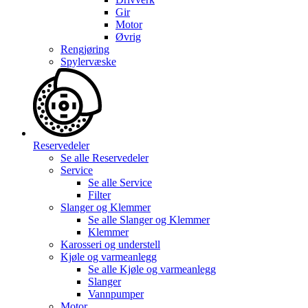
Gir
Motor
Øvrig
Rengjøring
Spylervæske
Reservedeler
Se alle
Reservedeler
Service
Se alle
Service
Filter
Slanger og Klemmer
Se alle
Slanger og Klemmer
Klemmer
Karosseri og understell
Kjøle og varmeanlegg
Se alle
Kjøle og varmeanlegg
Slanger
Vannpumper
Motor