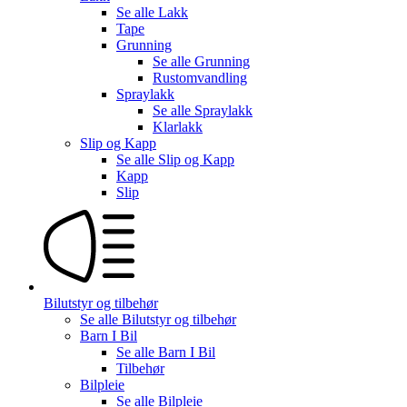
Se alle
Lakk
Tape
Grunning
Se alle
Grunning
Rustomvandling
Spraylakk
Se alle
Spraylakk
Klarlakk
Slip og Kapp
Se alle
Slip og Kapp
Kapp
Slip
Bilutstyr og tilbehør
Se alle
Bilutstyr og tilbehør
Barn I Bil
Se alle
Barn I Bil
Tilbehør
Bilpleie
Se alle
Bilpleie