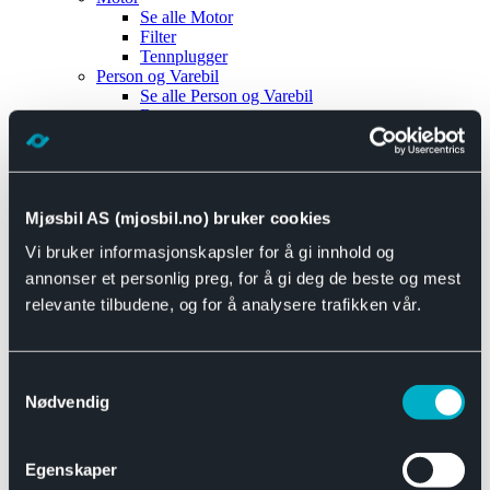
Se alle
Motor
Filter
Tennplugger
Person og Varebil
Se alle
Person og Varebil
Brems
Elektrisk
Bremser
Motor og drivverk
Universal
Se alle
Universal
Mjøsbil AS (mjosbil.no) bruker cookies
Bremsedeler
Vi bruker informasjonskapsler for å gi innhold og
Se alle
Bremsedeler
Bremsenippler
annonser et personlig preg, for å gi deg de beste og mest
Drivline og motor
relevante tilbudene, og for å analysere trafikken vår.
Se alle
Drivline og motor
Bensinpumpe
Eksosanlegg
Se alle
Eksosanlegg
Samtykkevalg
Reparasjonsmateriell
Nødvendig
Eksteriør
Se alle
Eksteriør
Horn og Tuter
Egenskaper
Speil
Interiør