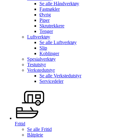
Se alle
Håndverktøy
Fastnøkler
Øvrig
Piper
Skrutrekkere
Tenger
Luftverktøy
Se alle
Luftverktøy
Slip
Koblinger
Spesialverktøy
Testutstyr
Verkstedutstyr
Se alle
Verkstedutstyr
Servicedeler
Fritid
Se alle
Fritid
Båtpleie