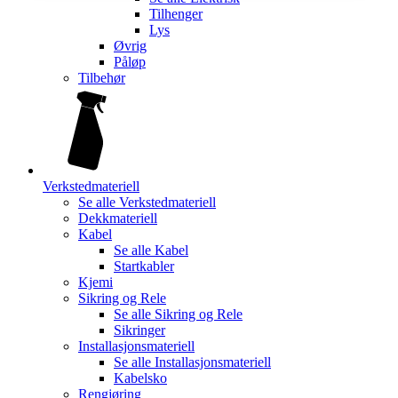
Tilhenger
Lys
Øvrig
Påløp
Tilbehør
Verkstedmateriell
Se alle
Verkstedmateriell
Dekkmateriell
Kabel
Se alle
Kabel
Startkabler
Kjemi
Sikring og Rele
Se alle
Sikring og Rele
Sikringer
Installasjonsmateriell
Se alle
Installasjonsmateriell
Kabelsko
Rengjøring