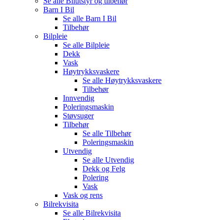
Se alle
Bilutstyr og tilbehør
Barn I Bil
Se alle
Barn I Bil
Tilbehør
Bilpleie
Se alle
Bilpleie
Dekk
Vask
Høytrykksvaskere
Se alle
Høytrykksvaskere
Tilbehør
Innvendig
Poleringsmaskin
Støvsuger
Tilbehør
Se alle
Tilbehør
Poleringsmaskin
Utvendig
Se alle
Utvendig
Dekk og Felg
Polering
Vask
Vask og rens
Bilrekvisita
Se alle
Bilrekvisita