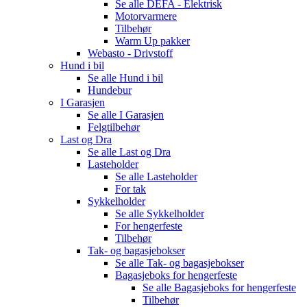
Se alle
DEFA - Elektrisk
Motorvarmere
Tilbehør
Warm Up pakker
Webasto - Drivstoff
Hund i bil
Se alle
Hund i bil
Hundebur
I Garasjen
Se alle
I Garasjen
Felgtilbehør
Last og Dra
Se alle
Last og Dra
Lasteholder
Se alle
Lasteholder
For tak
Sykkelholder
Se alle
Sykkelholder
For hengerfeste
Tilbehør
Tak- og bagasjebokser
Se alle
Tak- og bagasjebokser
Bagasjeboks for hengerfeste
Se alle
Bagasjeboks for hengerfeste
Tilbehør