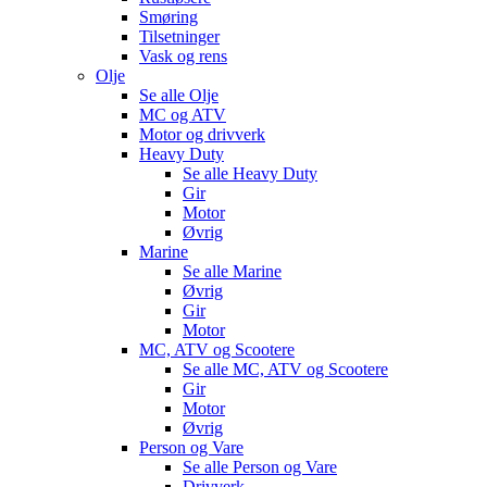
Smøring
Tilsetninger
Vask og rens
Olje
Se alle
Olje
MC og ATV
Motor og drivverk
Heavy Duty
Se alle
Heavy Duty
Gir
Motor
Øvrig
Marine
Se alle
Marine
Øvrig
Gir
Motor
MC, ATV og Scootere
Se alle
MC, ATV og Scootere
Gir
Motor
Øvrig
Person og Vare
Se alle
Person og Vare
Drivverk