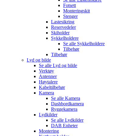
Fotsett
Monteringskit
Stenger
Lastesikring
Reservedeler
Skiholder
Sykkelholdere
Se alle
Sykkelholdere
Tilbehør
Tilbehør
Lyd og bilde
Se alle
Lyd og bilde
Verktøy
Antenner
Høytalere
Kabeltilbehør
Kamera
Se alle
Kamera
Dashbordkamera
Ryggekamera
Lydkilder
Se alle
Lydkilder
DAB Enheter
Montering