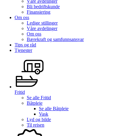
Våre avdelinger
Bli bedriftskunde
Finansiering
Om oss
Ledige stillinger
Våre avdelinger
Om oss
Bærekraft og samfunnsansvar
Tips og råd
Tjenester
Fritid
Se alle
Fritid
Båtpleie
Se alle
Båtpleie
Vask
Lyd og bilde
Til reisen