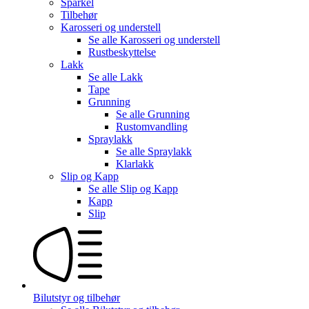
Sparkel
Tilbehør
Karosseri og understell
Se alle
Karosseri og understell
Rustbeskyttelse
Lakk
Se alle
Lakk
Tape
Grunning
Se alle
Grunning
Rustomvandling
Spraylakk
Se alle
Spraylakk
Klarlakk
Slip og Kapp
Se alle
Slip og Kapp
Kapp
Slip
Bilutstyr og tilbehør