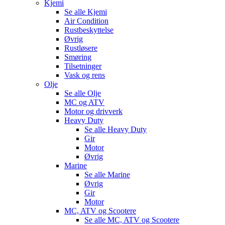
Kjemi
Se alle
Kjemi
Air Condition
Rustbeskyttelse
Øvrig
Rustløsere
Smøring
Tilsetninger
Vask og rens
Olje
Se alle
Olje
MC og ATV
Motor og drivverk
Heavy Duty
Se alle
Heavy Duty
Gir
Motor
Øvrig
Marine
Se alle
Marine
Øvrig
Gir
Motor
MC, ATV og Scootere
Se alle
MC, ATV og Scootere