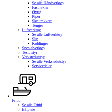
Se alle
Håndverktøy
Fastnøkler
Øvrig
Piper
Skrutrekkere
Tenger
Luftverktøy
Se alle
Luftverktøy
Slip
Koblinger
Spesialverktøy
Testutstyr
Verkstedutstyr
Se alle
Verkstedutstyr
Servicedeler
Fritid
Se alle
Fritid
Båtpleie