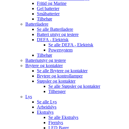
Fritid og Marine
Gel batterier
Småbatterier
Tilbehør
Batteriladere
Se alle
Batteriladere
Batteri utstyr og testere
DEFA - Elektrisk
Se alle
DEFA - Elektrisk
Powersystem
Tilbehør
Batteriutstyr og testere
Brytere og kontakter
Se alle
Brytere og kontakter
Brytere og kontrollamper
Støpsler og kontakter
Se alle
Støpsler og kontakter
Tilhenger
Lys
Se alle
Lys
Arbeidslys
Ekstralys
Se alle
Ekstralys
Fjernlys
LED Barer