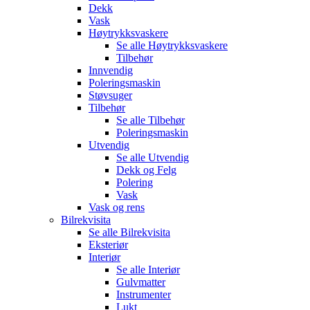
Dekk
Vask
Høytrykksvaskere
Se alle
Høytrykksvaskere
Tilbehør
Innvendig
Poleringsmaskin
Støvsuger
Tilbehør
Se alle
Tilbehør
Poleringsmaskin
Utvendig
Se alle
Utvendig
Dekk og Felg
Polering
Vask
Vask og rens
Bilrekvisita
Se alle
Bilrekvisita
Eksteriør
Interiør
Se alle
Interiør
Gulvmatter
Instrumenter
Lukt