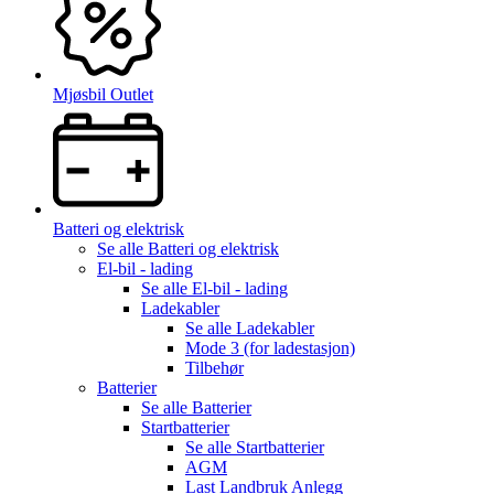
Mjøsbil Outlet
Batteri og elektrisk
Se alle
Batteri og elektrisk
El-bil - lading
Se alle
El-bil - lading
Ladekabler
Se alle
Ladekabler
Mode 3 (for ladestasjon)
Tilbehør
Batterier
Se alle
Batterier
Startbatterier
Se alle
Startbatterier
AGM
Last Landbruk Anlegg