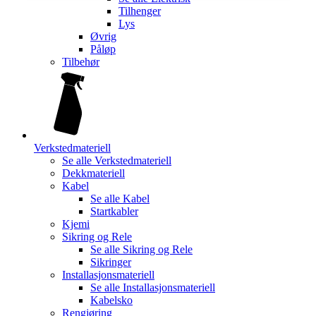
Tilhenger
Lys
Øvrig
Påløp
Tilbehør
Verkstedmateriell
Se alle
Verkstedmateriell
Dekkmateriell
Kabel
Se alle
Kabel
Startkabler
Kjemi
Sikring og Rele
Se alle
Sikring og Rele
Sikringer
Installasjonsmateriell
Se alle
Installasjonsmateriell
Kabelsko
Rengjøring