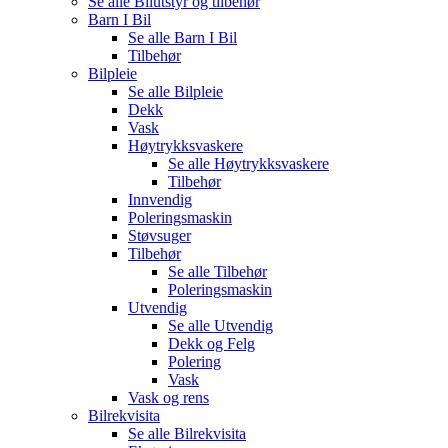
Se alle
Bilutstyr og tilbehør
Barn I Bil
Se alle
Barn I Bil
Tilbehør
Bilpleie
Se alle
Bilpleie
Dekk
Vask
Høytrykksvaskere
Se alle
Høytrykksvaskere
Tilbehør
Innvendig
Poleringsmaskin
Støvsuger
Tilbehør
Se alle
Tilbehør
Poleringsmaskin
Utvendig
Se alle
Utvendig
Dekk og Felg
Polering
Vask
Vask og rens
Bilrekvisita
Se alle
Bilrekvisita