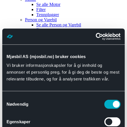
Se alle
Motor
Filter
Tennplugger
Person og Varebil
Se alle
Person og Varebil
Brems
Elektrisk
Bremser
Motor og drivverk
Universal
Se alle
Universal
Mjøsbil AS (mjosbil.no) bruker cookies
Bremsedeler
Vi bruker informasjonskapsler for å gi innhold og
Se alle
Bremsedeler
Bremsenippler
annonser et personlig preg, for å gi deg de beste og mest
Drivline og motor
relevante tilbudene, og for å analysere trafikken vår.
Se alle
Drivline og motor
Bensinpumpe
Eksosanlegg
Se alle
Eksosanlegg
Samtykkevalg
Reparasjonsmateriell
Nødvendig
Eksteriør
Se alle
Eksteriør
Horn og Tuter
Egenskaper
Speil
Interiør