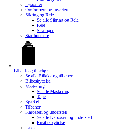
Lyspærer
Omformere og Invertere
Sikring og Rele
Se alle
Sikring og Rele
Rele
Sikringer
Startboostere
Billakk og tilbehør
Se alle
Billakk og tilbehør
Bilbeskyttelse
Maskering
Se alle
Maskering
Tape
Sparkel
Tilbehør
Karosseri og understell
Se alle
Karosseri og understell
Rustbeskyttelse
Lakk