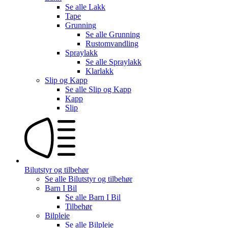
Se alle
Lakk
Tape
Grunning
Se alle
Grunning
Rustomvandling
Spraylakk
Se alle
Spraylakk
Klarlakk
Slip og Kapp
Se alle
Slip og Kapp
Kapp
Slip
Bilutstyr og tilbehør
Se alle
Bilutstyr og tilbehør
Barn I Bil
Se alle
Barn I Bil
Tilbehør
Bilpleie
Se alle
Bilpleie