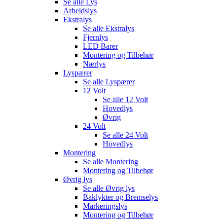
Se alle
Lys
Arbeidslys
Ekstralys
Se alle
Ekstralys
Fjernlys
LED Barer
Montering og Tilbehør
Nærlys
Lyspærer
Se alle
Lyspærer
12 Volt
Se alle
12 Volt
Hovedlys
Øvrig
24 Volt
Se alle
24 Volt
Hovedlys
Montering
Se alle
Montering
Montering og Tilbehør
Øvrig lys
Se alle
Øvrig lys
Baklykter og Bremselys
Markeringslys
Montering og Tilbehør