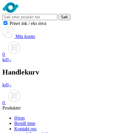
Søk
Priser ink
/
eks mva
Min konto
0
kr
0
,-
Handlekurv
kr
0
,-
0
Produkter
Hjem
Bestill time
Kontakt oss