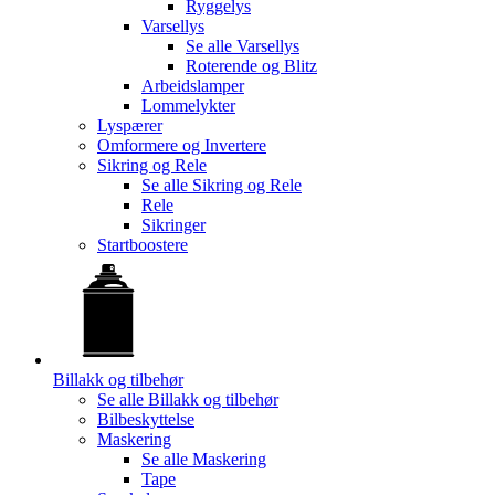
Ryggelys
Varsellys
Se alle
Varsellys
Roterende og Blitz
Arbeidslamper
Lommelykter
Lyspærer
Omformere og Invertere
Sikring og Rele
Se alle
Sikring og Rele
Rele
Sikringer
Startboostere
Billakk og tilbehør
Se alle
Billakk og tilbehør
Bilbeskyttelse
Maskering
Se alle
Maskering
Tape