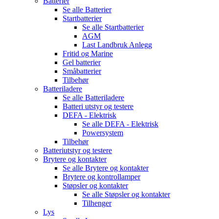
Batterier
Se alle
Batterier
Startbatterier
Se alle
Startbatterier
AGM
Last Landbruk Anlegg
Fritid og Marine
Gel batterier
Småbatterier
Tilbehør
Batteriladere
Se alle
Batteriladere
Batteri utstyr og testere
DEFA - Elektrisk
Se alle
DEFA - Elektrisk
Powersystem
Tilbehør
Batteriutstyr og testere
Brytere og kontakter
Se alle
Brytere og kontakter
Brytere og kontrollamper
Støpsler og kontakter
Se alle
Støpsler og kontakter
Tilhenger
Lys