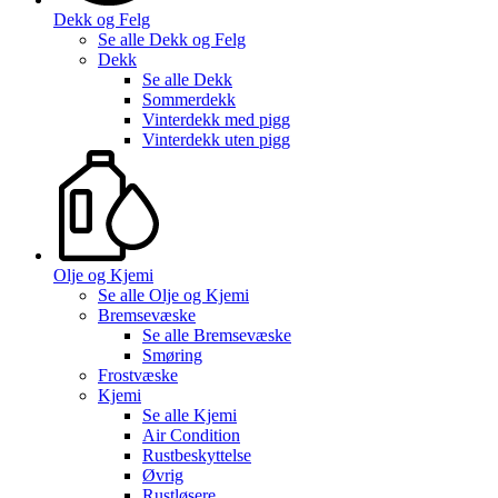
Dekk og Felg
Se alle
Dekk og Felg
Dekk
Se alle
Dekk
Sommerdekk
Vinterdekk med pigg
Vinterdekk uten pigg
Olje og Kjemi
Se alle
Olje og Kjemi
Bremsevæske
Se alle
Bremsevæske
Smøring
Frostvæske
Kjemi
Se alle
Kjemi
Air Condition
Rustbeskyttelse
Øvrig
Rustløsere