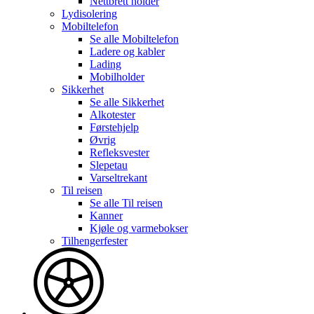
Nettbrett holder
Lydisolering
Mobiltelefon
Se alle
Mobiltelefon
Ladere og kabler
Lading
Mobilholder
Sikkerhet
Se alle
Sikkerhet
Alkotester
Førstehjelp
Øvrig
Refleksvester
Slepetau
Varseltrekant
Til reisen
Se alle
Til reisen
Kanner
Kjøle og varmebokser
Tilhengerfester