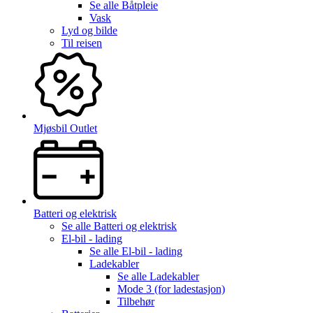
Se alle
Båtpleie
Vask
Lyd og bilde
Til reisen
Mjøsbil Outlet
Batteri og elektrisk
Se alle
Batteri og elektrisk
El-bil - lading
Se alle
El-bil - lading
Ladekabler
Se alle
Ladekabler
Mode 3 (for ladestasjon)
Tilbehør