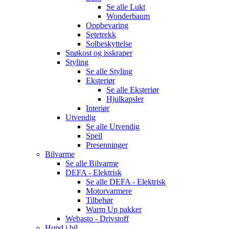
Se alle
Lukt
Wonderbaum
Oppbevaring
Setetrekk
Solbeskyttelse
Snøkost og isskraper
Styling
Se alle
Styling
Eksteriør
Se alle
Eksteriør
Hjulkapsler
Interiør
Utvendig
Se alle
Utvendig
Speil
Presenninger
Bilvarme
Se alle
Bilvarme
DEFA - Elektrisk
Se alle
DEFA - Elektrisk
Motorvarmere
Tilbehør
Warm Up pakker
Webasto - Drivstoff
Hund i bil