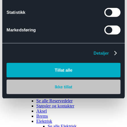
Se alle
Interiør
Sikkerhetsbelte
Statistikk
Tanklokk
Vindusviskere
Markedsføring
Detaljer
Tilhengere
Se alle
Tilhengere
Biltransport
Tillat alle
Maskinhenger
Yrkeshenger
Båthengere
Skaphengere
Ikke tillat
Varehengere
Reservedeler
Se alle
Reservedeler
Støpsler og kontakter
Aksel
Brems
Elektrisk
Se alle
Elektrisk