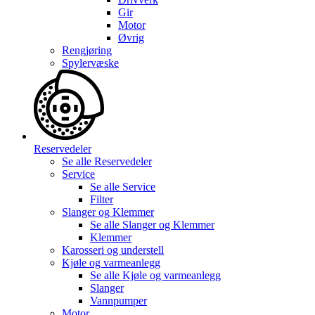
Gir
Motor
Øvrig
Rengjøring
Spylervæske
Reservedeler
Se alle
Reservedeler
Service
Se alle
Service
Filter
Slanger og Klemmer
Se alle
Slanger og Klemmer
Klemmer
Karosseri og understell
Kjøle og varmeanlegg
Se alle
Kjøle og varmeanlegg
Slanger
Vannpumper
Motor