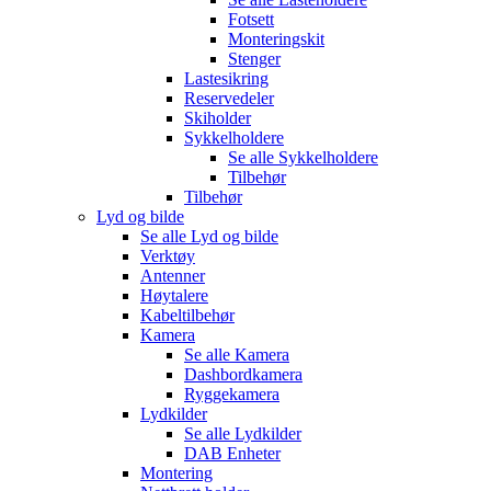
Fotsett
Monteringskit
Stenger
Lastesikring
Reservedeler
Skiholder
Sykkelholdere
Se alle
Sykkelholdere
Tilbehør
Tilbehør
Lyd og bilde
Se alle
Lyd og bilde
Verktøy
Antenner
Høytalere
Kabeltilbehør
Kamera
Se alle
Kamera
Dashbordkamera
Ryggekamera
Lydkilder
Se alle
Lydkilder
DAB Enheter
Montering