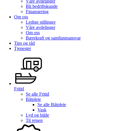
Våre avdelinger
Bli bedriftskunde
Finansiering
Om oss
Ledige stillinger
Våre avdelinger
Om oss
Bærekraft og samfunnsansvar
Tips og råd
Tjenester
Fritid
Se alle
Fritid
Båtpleie
Se alle
Båtpleie
Vask
Lyd og bilde
Til reisen