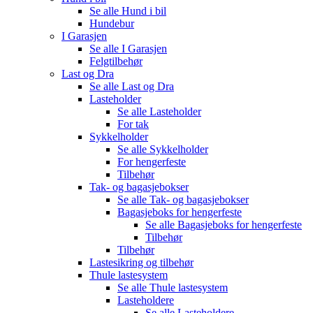
Se alle
Hund i bil
Hundebur
I Garasjen
Se alle
I Garasjen
Felgtilbehør
Last og Dra
Se alle
Last og Dra
Lasteholder
Se alle
Lasteholder
For tak
Sykkelholder
Se alle
Sykkelholder
For hengerfeste
Tilbehør
Tak- og bagasjebokser
Se alle
Tak- og bagasjebokser
Bagasjeboks for hengerfeste
Se alle
Bagasjeboks for hengerfeste
Tilbehør
Tilbehør
Lastesikring og tilbehør
Thule lastesystem
Se alle
Thule lastesystem
Lasteholdere
Se alle
Lasteholdere