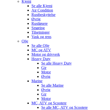
Kjemi
Se alle
Kjemi
Air Condition
Rustbeskyttelse
Øvrig
Rustløsere
Smøring
Tilsetninger
Vask og rens
Olje
Se alle
Olje
MC og ATV
Motor og drivverk
Heavy Duty
Se alle
Heavy Duty
Gir
Motor
Øvrig
Marine
Se alle
Marine
Øvrig
Gir
Motor
MC, ATV og Scootere
Se alle
MC, ATV og Scootere