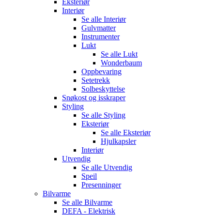
Eksteriør
Interiør
Se alle
Interiør
Gulvmatter
Instrumenter
Lukt
Se alle
Lukt
Wonderbaum
Oppbevaring
Setetrekk
Solbeskyttelse
Snøkost og isskraper
Styling
Se alle
Styling
Eksteriør
Se alle
Eksteriør
Hjulkapsler
Interiør
Utvendig
Se alle
Utvendig
Speil
Presenninger
Bilvarme
Se alle
Bilvarme
DEFA - Elektrisk