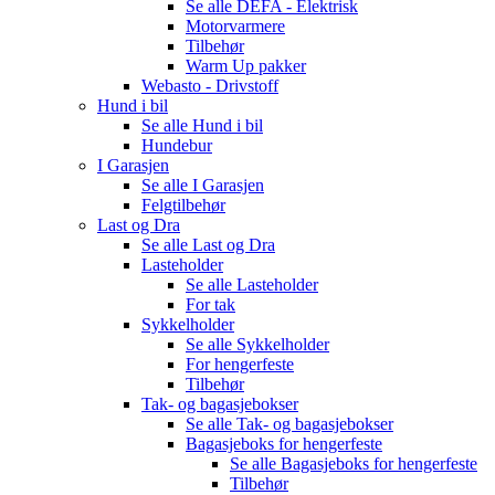
Se alle
DEFA - Elektrisk
Motorvarmere
Tilbehør
Warm Up pakker
Webasto - Drivstoff
Hund i bil
Se alle
Hund i bil
Hundebur
I Garasjen
Se alle
I Garasjen
Felgtilbehør
Last og Dra
Se alle
Last og Dra
Lasteholder
Se alle
Lasteholder
For tak
Sykkelholder
Se alle
Sykkelholder
For hengerfeste
Tilbehør
Tak- og bagasjebokser
Se alle
Tak- og bagasjebokser
Bagasjeboks for hengerfeste
Se alle
Bagasjeboks for hengerfeste
Tilbehør