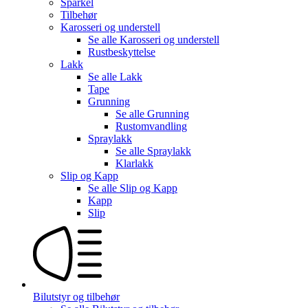
Sparkel
Tilbehør
Karosseri og understell
Se alle
Karosseri og understell
Rustbeskyttelse
Lakk
Se alle
Lakk
Tape
Grunning
Se alle
Grunning
Rustomvandling
Spraylakk
Se alle
Spraylakk
Klarlakk
Slip og Kapp
Se alle
Slip og Kapp
Kapp
Slip
Bilutstyr og tilbehør