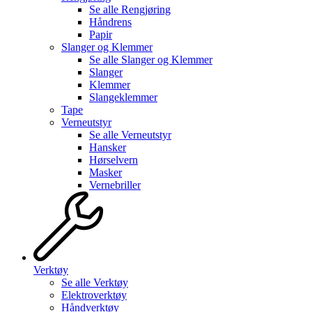
Se alle
Rengjøring
Håndrens
Papir
Slanger og Klemmer
Se alle
Slanger og Klemmer
Slanger
Klemmer
Slangeklemmer
Tape
Verneutstyr
Se alle
Verneutstyr
Hansker
Hørselvern
Masker
Vernebriller
Verktøy
Se alle
Verktøy
Elektroverktøy
Håndverktøy