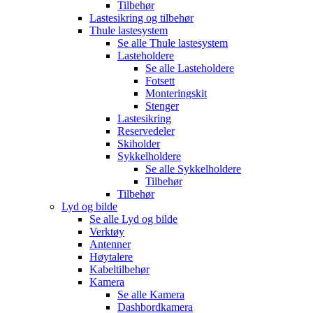
Tilbehør
Lastesikring og tilbehør
Thule lastesystem
Se alle
Thule lastesystem
Lasteholdere
Se alle
Lasteholdere
Fotsett
Monteringskit
Stenger
Lastesikring
Reservedeler
Skiholder
Sykkelholdere
Se alle
Sykkelholdere
Tilbehør
Tilbehør
Lyd og bilde
Se alle
Lyd og bilde
Verktøy
Antenner
Høytalere
Kabeltilbehør
Kamera
Se alle
Kamera
Dashbordkamera