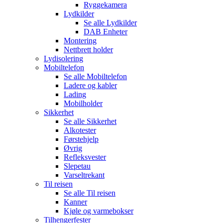
Ryggekamera
Lydkilder
Se alle
Lydkilder
DAB Enheter
Montering
Nettbrett holder
Lydisolering
Mobiltelefon
Se alle
Mobiltelefon
Ladere og kabler
Lading
Mobilholder
Sikkerhet
Se alle
Sikkerhet
Alkotester
Førstehjelp
Øvrig
Refleksvester
Slepetau
Varseltrekant
Til reisen
Se alle
Til reisen
Kanner
Kjøle og varmebokser
Tilhengerfester