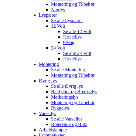
Montering og Tilbehør
Nærlys
Lyspærer
Se alle
Lyspærer
12 Volt
Se alle
12 Volt
Hovedlys
Øvrig
24 Volt
Se alle
24 Volt
Hovedlys
Montering
Se alle
Montering
Montering og Tilbehør
Øvrig lys
Se alle
Øvrig lys
Baklykter og Bremselys
Markeringslys
Montering og Tilbehør
Ryggelys
Varsellys
Se alle
Varsellys
Roterende og Blitz
Arbeidslamper
Lommelykter