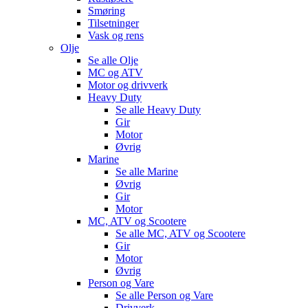
Smøring
Tilsetninger
Vask og rens
Olje
Se alle
Olje
MC og ATV
Motor og drivverk
Heavy Duty
Se alle
Heavy Duty
Gir
Motor
Øvrig
Marine
Se alle
Marine
Øvrig
Gir
Motor
MC, ATV og Scootere
Se alle
MC, ATV og Scootere
Gir
Motor
Øvrig
Person og Vare
Se alle
Person og Vare
Drivverk