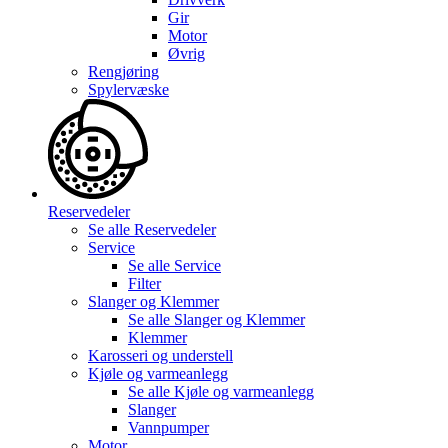
Gir
Motor
Øvrig
Rengjøring
Spylervæske
Reservedeler
Se alle
Reservedeler
Service
Se alle
Service
Filter
Slanger og Klemmer
Se alle
Slanger og Klemmer
Klemmer
Karosseri og understell
Kjøle og varmeanlegg
Se alle
Kjøle og varmeanlegg
Slanger
Vannpumper
Motor