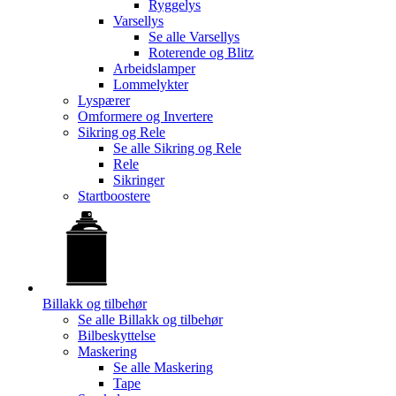
Ryggelys
Varsellys
Se alle
Varsellys
Roterende og Blitz
Arbeidslamper
Lommelykter
Lyspærer
Omformere og Invertere
Sikring og Rele
Se alle
Sikring og Rele
Rele
Sikringer
Startboostere
Billakk og tilbehør
Se alle
Billakk og tilbehør
Bilbeskyttelse
Maskering
Se alle
Maskering
Tape