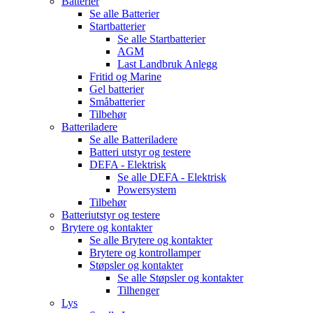
Batterier
Se alle
Batterier
Startbatterier
Se alle
Startbatterier
AGM
Last Landbruk Anlegg
Fritid og Marine
Gel batterier
Småbatterier
Tilbehør
Batteriladere
Se alle
Batteriladere
Batteri utstyr og testere
DEFA - Elektrisk
Se alle
DEFA - Elektrisk
Powersystem
Tilbehør
Batteriutstyr og testere
Brytere og kontakter
Se alle
Brytere og kontakter
Brytere og kontrollamper
Støpsler og kontakter
Se alle
Støpsler og kontakter
Tilhenger
Lys