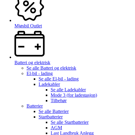
Mjøsbil Outlet
Batteri og elektrisk
Se alle
Batteri og elektrisk
El-bil - lading
Se alle
El-bil - lading
Ladekabler
Se alle
Ladekabler
Mode 3 (for ladestasjon)
Tilbehør
Batterier
Se alle
Batterier
Startbatterier
Se alle
Startbatterier
AGM
Last Landbruk Anlegg