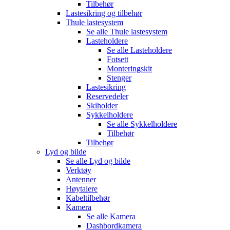
Tilbehør
Lastesikring og tilbehør
Thule lastesystem
Se alle
Thule lastesystem
Lasteholdere
Se alle
Lasteholdere
Fotsett
Monteringskit
Stenger
Lastesikring
Reservedeler
Skiholder
Sykkelholdere
Se alle
Sykkelholdere
Tilbehør
Tilbehør
Lyd og bilde
Se alle
Lyd og bilde
Verktøy
Antenner
Høytalere
Kabeltilbehør
Kamera
Se alle
Kamera
Dashbordkamera