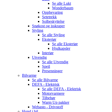
Se alle
Lukt
Wonderbaum
Oppbevaring
Setetrekk
Solbeskyttelse
Snøkost og isskraper
Styling
Se alle
Styling
Eksteriør
Se alle
Eksteriør
Hjulkapsler
Interiør
Utvendig
Se alle
Utvendig
Speil
Presenninger
Bilvarme
Se alle
Bilvarme
DEFA - Elektrisk
Se alle
DEFA - Elektrisk
Motorvarmere
Tilbehør
Warm Up pakker
Webasto - Drivstoff
Hund i bil