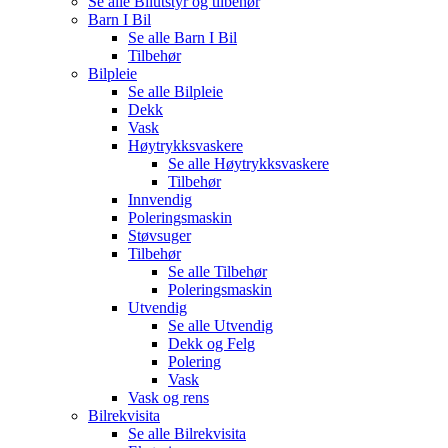
Se alle
Bilutstyr og tilbehør
Barn I Bil
Se alle
Barn I Bil
Tilbehør
Bilpleie
Se alle
Bilpleie
Dekk
Vask
Høytrykksvaskere
Se alle
Høytrykksvaskere
Tilbehør
Innvendig
Poleringsmaskin
Støvsuger
Tilbehør
Se alle
Tilbehør
Poleringsmaskin
Utvendig
Se alle
Utvendig
Dekk og Felg
Polering
Vask
Vask og rens
Bilrekvisita
Se alle
Bilrekvisita