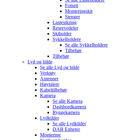
Fotsett
Monteringskit
Stenger
Lastesikring
Reservedeler
Skiholder
Sykkelholdere
Se alle
Sykkelholdere
Tilbehør
Tilbehør
Lyd og bilde
Se alle
Lyd og bilde
Verktøy
Antenner
Høytalere
Kabeltilbehør
Kamera
Se alle
Kamera
Dashbordkamera
Ryggekamera
Lydkilder
Se alle
Lydkilder
DAB Enheter
Montering