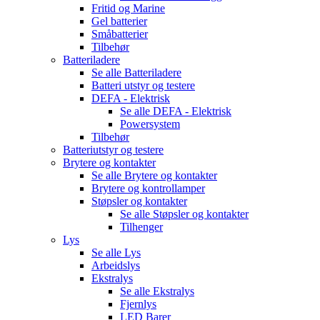
Fritid og Marine
Gel batterier
Småbatterier
Tilbehør
Batteriladere
Se alle
Batteriladere
Batteri utstyr og testere
DEFA - Elektrisk
Se alle
DEFA - Elektrisk
Powersystem
Tilbehør
Batteriutstyr og testere
Brytere og kontakter
Se alle
Brytere og kontakter
Brytere og kontrollamper
Støpsler og kontakter
Se alle
Støpsler og kontakter
Tilhenger
Lys
Se alle
Lys
Arbeidslys
Ekstralys
Se alle
Ekstralys
Fjernlys
LED Barer