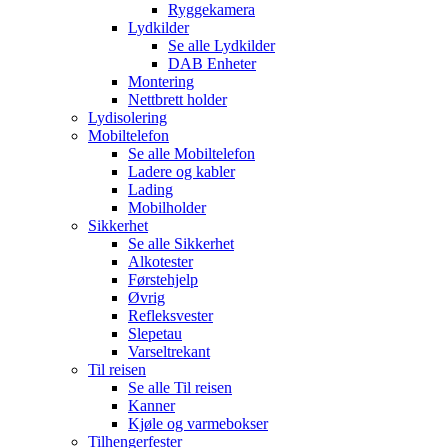
Ryggekamera
Lydkilder
Se alle
Lydkilder
DAB Enheter
Montering
Nettbrett holder
Lydisolering
Mobiltelefon
Se alle
Mobiltelefon
Ladere og kabler
Lading
Mobilholder
Sikkerhet
Se alle
Sikkerhet
Alkotester
Førstehjelp
Øvrig
Refleksvester
Slepetau
Varseltrekant
Til reisen
Se alle
Til reisen
Kanner
Kjøle og varmebokser
Tilhengerfester