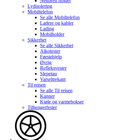
Nettbrett holder
Lydisolering
Mobiltelefon
Se alle
Mobiltelefon
Ladere og kabler
Lading
Mobilholder
Sikkerhet
Se alle
Sikkerhet
Alkotester
Førstehjelp
Øvrig
Refleksvester
Slepetau
Varseltrekant
Til reisen
Se alle
Til reisen
Kanner
Kjøle og varmebokser
Tilhengerfester