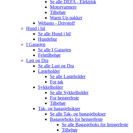
Se alle
DEFA - Elektrisk
Motorvarmere
Tilbehør
Warm Up pakker
Webasto - Drivstoff
Hund i bil
Se alle
Hund i bil
Hundebur
I Garasjen
Se alle
I Garasjen
Felgtilbehør
Last og Dra
Se alle
Last og Dra
Lasteholder
Se alle
Lasteholder
For tak
Sykkelholder
Se alle
Sykkelholder
For hengerfeste
Tilbehør
Tak- og bagasjebokser
Se alle
Tak- og bagasjebokser
Bagasjeboks for hengerfeste
Se alle
Bagasjeboks for hengerfeste
Tilbehør