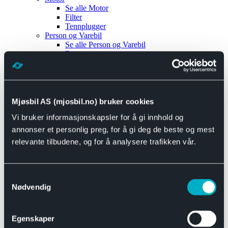
Se alle
Motor
Filter
Tennplugger
Person og Varebil
Se alle
Person og Varebil
Brems
Elektrisk
Bremser
Motor og drivverk
Universal
Se alle
Universal
Mjøsbil AS (mjosbil.no) bruker cookies
Bremsedeler
Vi bruker informasjonskapsler for å gi innhold og
Se alle
Bremsedeler
Bremsenippler
annonser et personlig preg, for å gi deg de beste og mest
Drivline og motor
relevante tilbudene, og for å analysere trafikken vår.
Se alle
Drivline og motor
Bensinpumpe
Eksosanlegg
Se alle
Eksosanlegg
Samtykkevalg
Reparasjonsmateriell
Nødvendig
Eksteriør
Se alle
Eksteriør
Horn og Tuter
Egenskaper
Speil
Interiør