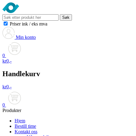
Søk
Priser ink
/
eks mva
Min konto
0
kr
0
,-
Handlekurv
kr
0
,-
0
Produkter
Hjem
Bestill time
Kontakt oss