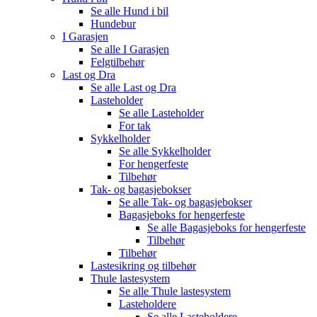
Se alle
Hund i bil
Hundebur
I Garasjen
Se alle
I Garasjen
Felgtilbehør
Last og Dra
Se alle
Last og Dra
Lasteholder
Se alle
Lasteholder
For tak
Sykkelholder
Se alle
Sykkelholder
For hengerfeste
Tilbehør
Tak- og bagasjebokser
Se alle
Tak- og bagasjebokser
Bagasjeboks for hengerfeste
Se alle
Bagasjeboks for hengerfeste
Tilbehør
Tilbehør
Lastesikring og tilbehør
Thule lastesystem
Se alle
Thule lastesystem
Lasteholdere
Se alle
Lasteholdere