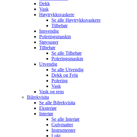
Dekk
Vask
Høytrykksvaskere
Se alle
Høytrykksvaskere
Tilbehør
Innvendig
Poleringsmaskin
Støvsuger
Tilbehør
Se alle
Tilbehør
Poleringsmaskin
Utvendig
Se alle
Utvendig
Dekk og Felg
Polering
Vask
Vask og rens
Bilrekvisita
Se alle
Bilrekvisita
Eksteriør
Interiør
Se alle
Interiør
Gulvmatter
Instrumenter
Lukt