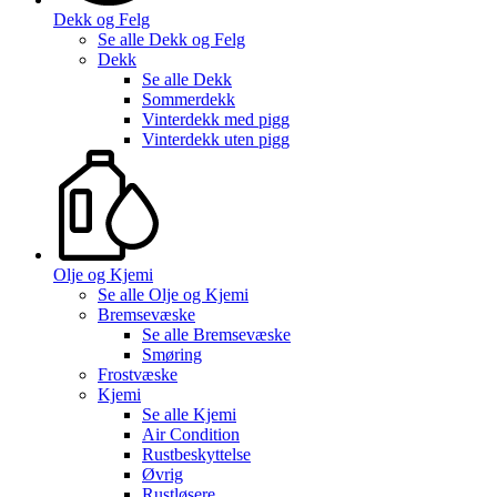
Dekk og Felg
Se alle
Dekk og Felg
Dekk
Se alle
Dekk
Sommerdekk
Vinterdekk med pigg
Vinterdekk uten pigg
Olje og Kjemi
Se alle
Olje og Kjemi
Bremsevæske
Se alle
Bremsevæske
Smøring
Frostvæske
Kjemi
Se alle
Kjemi
Air Condition
Rustbeskyttelse
Øvrig
Rustløsere