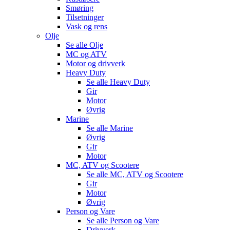
Smøring
Tilsetninger
Vask og rens
Olje
Se alle
Olje
MC og ATV
Motor og drivverk
Heavy Duty
Se alle
Heavy Duty
Gir
Motor
Øvrig
Marine
Se alle
Marine
Øvrig
Gir
Motor
MC, ATV og Scootere
Se alle
MC, ATV og Scootere
Gir
Motor
Øvrig
Person og Vare
Se alle
Person og Vare
Drivverk