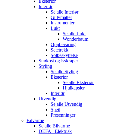
Eksteriør
Interiør
Se alle
Interiør
Gulvmatter
Instrumenter
Lukt
Se alle
Lukt
Wonderbaum
Oppbevaring
Setetrekk
Solbeskyttelse
Snøkost og isskraper
Styling
Se alle
Styling
Eksteriør
Se alle
Eksteriør
Hjulkapsler
Interiør
Utvendig
Se alle
Utvendig
Speil
Presenninger
Bilvarme
Se alle
Bilvarme
DEFA - Elektrisk