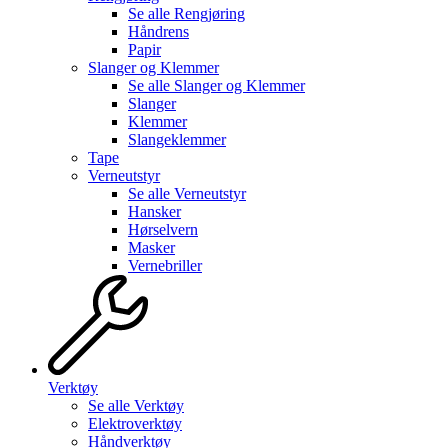
Se alle
Rengjøring
Håndrens
Papir
Slanger og Klemmer
Se alle
Slanger og Klemmer
Slanger
Klemmer
Slangeklemmer
Tape
Verneutstyr
Se alle
Verneutstyr
Hansker
Hørselvern
Masker
Vernebriller
Verktøy
Se alle
Verktøy
Elektroverktøy
Håndverktøy