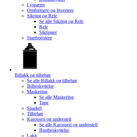
Lyspærer
Omformere og Invertere
Sikring og Rele
Se alle
Sikring og Rele
Rele
Sikringer
Startboostere
Billakk og tilbehør
Se alle
Billakk og tilbehør
Bilbeskyttelse
Maskering
Se alle
Maskering
Tape
Sparkel
Tilbehør
Karosseri og understell
Se alle
Karosseri og understell
Rustbeskyttelse
Lakk