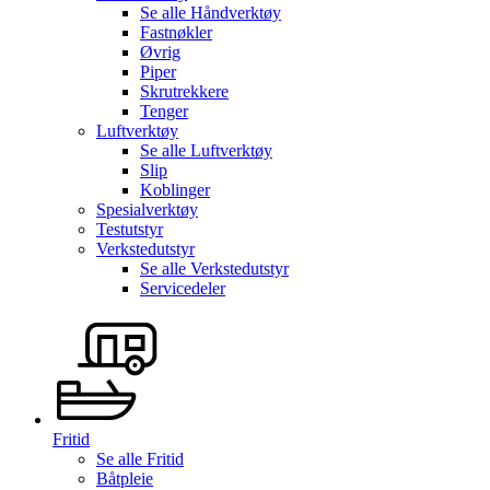
Se alle
Håndverktøy
Fastnøkler
Øvrig
Piper
Skrutrekkere
Tenger
Luftverktøy
Se alle
Luftverktøy
Slip
Koblinger
Spesialverktøy
Testutstyr
Verkstedutstyr
Se alle
Verkstedutstyr
Servicedeler
Fritid
Se alle
Fritid
Båtpleie