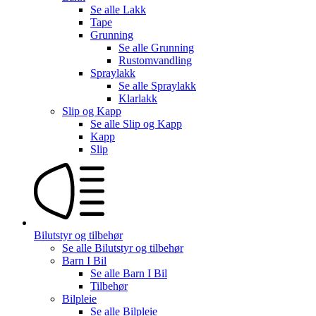
Se alle
Lakk
Tape
Grunning
Se alle
Grunning
Rustomvandling
Spraylakk
Se alle
Spraylakk
Klarlakk
Slip og Kapp
Se alle
Slip og Kapp
Kapp
Slip
Bilutstyr og tilbehør
Se alle
Bilutstyr og tilbehør
Barn I Bil
Se alle
Barn I Bil
Tilbehør
Bilpleie
Se alle
Bilpleie