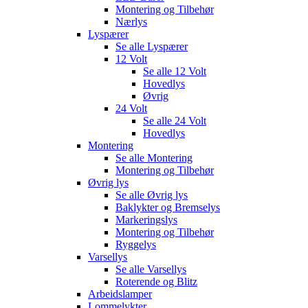
Montering og Tilbehør
Nærlys
Lyspærer
Se alle
Lyspærer
12 Volt
Se alle
12 Volt
Hovedlys
Øvrig
24 Volt
Se alle
24 Volt
Hovedlys
Montering
Se alle
Montering
Montering og Tilbehør
Øvrig lys
Se alle
Øvrig lys
Baklykter og Bremselys
Markeringslys
Montering og Tilbehør
Ryggelys
Varsellys
Se alle
Varsellys
Roterende og Blitz
Arbeidslamper
Lommelykter