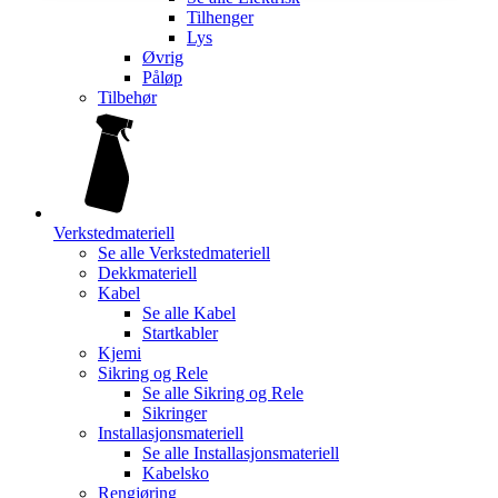
Tilhenger
Lys
Øvrig
Påløp
Tilbehør
Verkstedmateriell
Se alle
Verkstedmateriell
Dekkmateriell
Kabel
Se alle
Kabel
Startkabler
Kjemi
Sikring og Rele
Se alle
Sikring og Rele
Sikringer
Installasjonsmateriell
Se alle
Installasjonsmateriell
Kabelsko
Rengjøring