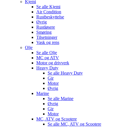
Kjemi
Se alle
Kjemi
Air Condition
Rustbeskyttelse
Øvrig
Rustløsere
Smøring
Tilsetninger
Vask og rens
Olje
Se alle
Olje
MC og ATV
Motor og drivverk
Heavy Duty
Se alle
Heavy Duty
Gir
Motor
Øvrig
Marine
Se alle
Marine
Øvrig
Gir
Motor
MC, ATV og Scootere
Se alle
MC, ATV og Scootere