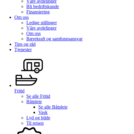
Våre avdelinger
Bli bedriftskunde
Finansiering
Om oss
Ledige stillinger
Våre avdelinger
Om oss
Bærekraft og samfunnsansvar
Tips og råd
Tjenester
Fritid
Se alle
Fritid
Båtpleie
Se alle
Båtpleie
Vask
Lyd og bilde
Til reisen