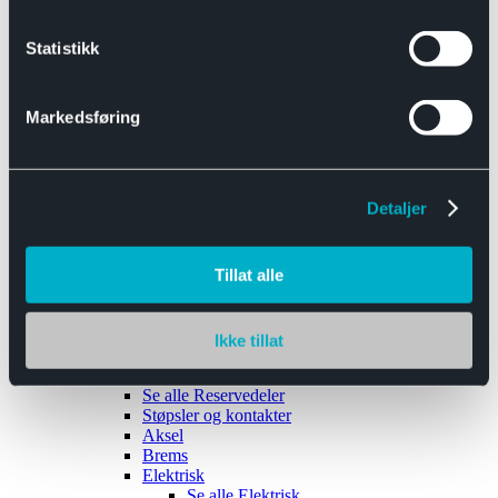
Se alle
Interiør
Sikkerhetsbelte
Statistikk
Tanklokk
Vindusviskere
Markedsføring
Detaljer
Tilhengere
Se alle
Tilhengere
Biltransport
Tillat alle
Maskinhenger
Yrkeshenger
Båthengere
Skaphengere
Ikke tillat
Varehengere
Reservedeler
Se alle
Reservedeler
Støpsler og kontakter
Aksel
Brems
Elektrisk
Se alle
Elektrisk