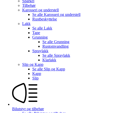
Sparkel
Tilbehør
Karosseri og understell
Se alle
Karosseri og understell
Rustbeskyttelse
Lakk
Se alle
Lakk
Tape
Grunning
Se alle
Grunning
Rustomvandling
Spraylakk
Se alle
Spraylakk
Klarlakk
Slip og Kapp
Se alle
Slip og Kapp
Kapp
Slip
Bilutstyr og tilbehør