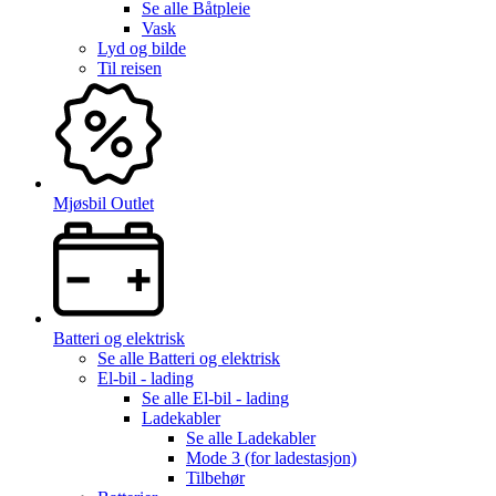
Se alle
Båtpleie
Vask
Lyd og bilde
Til reisen
Mjøsbil Outlet
Batteri og elektrisk
Se alle
Batteri og elektrisk
El-bil - lading
Se alle
El-bil - lading
Ladekabler
Se alle
Ladekabler
Mode 3 (for ladestasjon)
Tilbehør