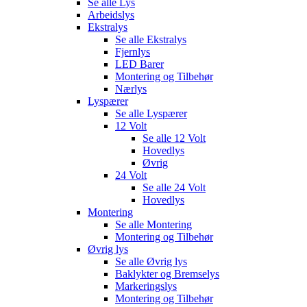
Se alle
Lys
Arbeidslys
Ekstralys
Se alle
Ekstralys
Fjernlys
LED Barer
Montering og Tilbehør
Nærlys
Lyspærer
Se alle
Lyspærer
12 Volt
Se alle
12 Volt
Hovedlys
Øvrig
24 Volt
Se alle
24 Volt
Hovedlys
Montering
Se alle
Montering
Montering og Tilbehør
Øvrig lys
Se alle
Øvrig lys
Baklykter og Bremselys
Markeringslys
Montering og Tilbehør