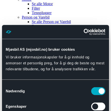
Se alle
Motor
Filter
Tennplugger
Person og Varebil
Se alle
Person og Varebil
Brems
Elektrisk
Bremser
Motor og drivverk
Universal
Se alle
Universal
Mjøsbil AS (mjosbil.no) bruker cookies
Bremsedeler
Vi bruker informasjonskapsler for å gi innhold og
Se alle
Bremsedeler
Bremsenippler
annonser et personlig preg, for å gi deg de beste og mest
Drivline og motor
relevante tilbudene, og for å analysere trafikken vår.
Se alle
Drivline og motor
Bensinpumpe
Eksosanlegg
Se alle
Eksosanlegg
Samtykkevalg
Reparasjonsmateriell
Nødvendig
Eksteriør
Se alle
Eksteriør
Horn og Tuter
Egenskaper
Speil
Interiør