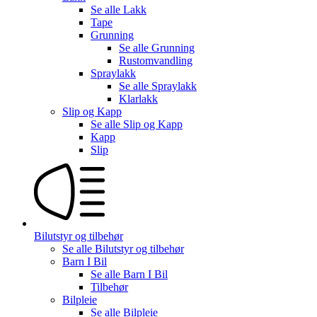
Se alle
Lakk
Tape
Grunning
Se alle
Grunning
Rustomvandling
Spraylakk
Se alle
Spraylakk
Klarlakk
Slip og Kapp
Se alle
Slip og Kapp
Kapp
Slip
Bilutstyr og tilbehør
Se alle
Bilutstyr og tilbehør
Barn I Bil
Se alle
Barn I Bil
Tilbehør
Bilpleie
Se alle
Bilpleie