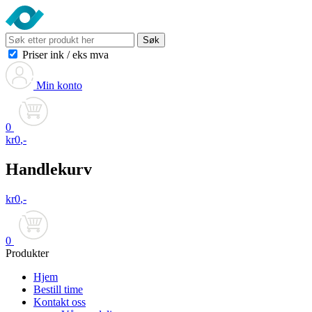
Søk
Priser ink
/
eks mva
Min konto
0
kr
0
,-
Handlekurv
kr
0
,-
0
Produkter
Hjem
Bestill time
Kontakt oss