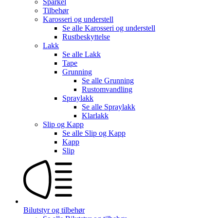
Sparkel
Tilbehør
Karosseri og understell
Se alle
Karosseri og understell
Rustbeskyttelse
Lakk
Se alle
Lakk
Tape
Grunning
Se alle
Grunning
Rustomvandling
Spraylakk
Se alle
Spraylakk
Klarlakk
Slip og Kapp
Se alle
Slip og Kapp
Kapp
Slip
Bilutstyr og tilbehør