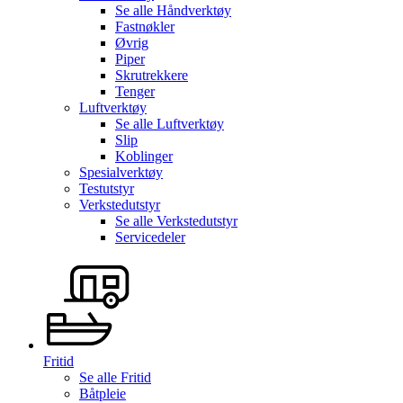
Se alle
Håndverktøy
Fastnøkler
Øvrig
Piper
Skrutrekkere
Tenger
Luftverktøy
Se alle
Luftverktøy
Slip
Koblinger
Spesialverktøy
Testutstyr
Verkstedutstyr
Se alle
Verkstedutstyr
Servicedeler
Fritid
Se alle
Fritid
Båtpleie