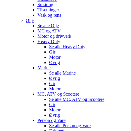
Smøring
Tilsetninger
Vask og rens
Olje
Se alle
Olje
MC og ATV
Motor og drivverk
Heavy Duty
Se alle
Heavy Duty
Gir
Motor
Øvrig
Marine
Se alle
Marine
Øvrig
Gir
Motor
MC, ATV og Scootere
Se alle
MC, ATV og Scootere
Gir
Motor
Øvrig
Person og Vare
Se alle
Person og Vare
Drivverk