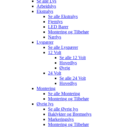
Se alle
Lys
Arbeidslys
Ekstralys
Se alle
Ekstralys
Fjernlys
LED Barer
Montering og Tilbehør
Nærlys
Lyspærer
Se alle
Lyspærer
12 Volt
Se alle
12 Volt
Hovedlys
Øvrig
24 Volt
Se alle
24 Volt
Hovedlys
Montering
Se alle
Montering
Montering og Tilbehør
Øvrig lys
Se alle
Øvrig lys
Baklykter og Bremselys
Markeringslys
Montering og Tilbehør