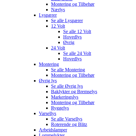
Montering og Tilbehør
Nærlys
Lyspærer
Se alle
Lyspærer
12 Volt
Se alle
12 Volt
Hovedlys
Øvrig
24 Volt
Se alle
24 Volt
Hovedlys
Montering
Se alle
Montering
Montering og Tilbehør
Øvrig lys
Se alle
Øvrig lys
Baklykter og Bremselys
Markeringslys
Montering og Tilbehør
Ryggelys
Varsellys
Se alle
Varsellys
Roterende og Blitz
Arbeidslamper
Lommelykter