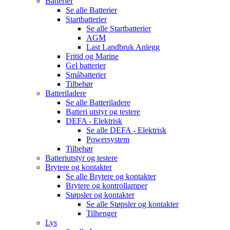
Batterier
Se alle
Batterier
Startbatterier
Se alle
Startbatterier
AGM
Last Landbruk Anlegg
Fritid og Marine
Gel batterier
Småbatterier
Tilbehør
Batteriladere
Se alle
Batteriladere
Batteri utstyr og testere
DEFA - Elektrisk
Se alle
DEFA - Elektrisk
Powersystem
Tilbehør
Batteriutstyr og testere
Brytere og kontakter
Se alle
Brytere og kontakter
Brytere og kontrollamper
Støpsler og kontakter
Se alle
Støpsler og kontakter
Tilhenger
Lys