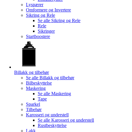
Lyspærer
Omformere og Invertere
Sikring og Rele
Se alle
Sikring og Rele
Rele
Sikringer
Startboostere
Billakk og tilbehør
Se alle
Billakk og tilbehør
Bilbeskyttelse
Maskering
Se alle
Maskering
Tape
Sparkel
Tilbehør
Karosseri og understell
Se alle
Karosseri og understell
Rustbeskyttelse
Lakk