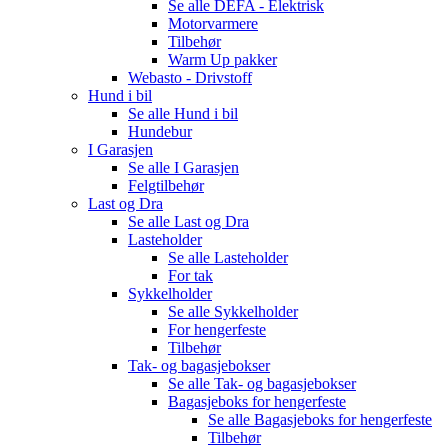
Se alle
DEFA - Elektrisk
Motorvarmere
Tilbehør
Warm Up pakker
Webasto - Drivstoff
Hund i bil
Se alle
Hund i bil
Hundebur
I Garasjen
Se alle
I Garasjen
Felgtilbehør
Last og Dra
Se alle
Last og Dra
Lasteholder
Se alle
Lasteholder
For tak
Sykkelholder
Se alle
Sykkelholder
For hengerfeste
Tilbehør
Tak- og bagasjebokser
Se alle
Tak- og bagasjebokser
Bagasjeboks for hengerfeste
Se alle
Bagasjeboks for hengerfeste
Tilbehør