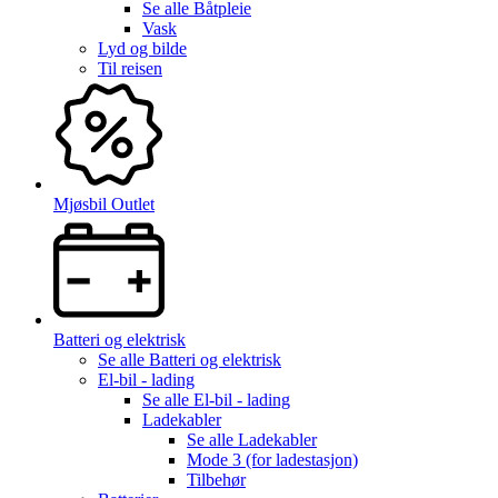
Se alle
Båtpleie
Vask
Lyd og bilde
Til reisen
Mjøsbil Outlet
Batteri og elektrisk
Se alle
Batteri og elektrisk
El-bil - lading
Se alle
El-bil - lading
Ladekabler
Se alle
Ladekabler
Mode 3 (for ladestasjon)
Tilbehør