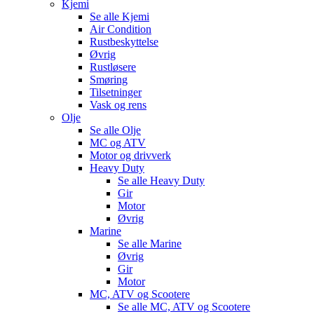
Kjemi
Se alle
Kjemi
Air Condition
Rustbeskyttelse
Øvrig
Rustløsere
Smøring
Tilsetninger
Vask og rens
Olje
Se alle
Olje
MC og ATV
Motor og drivverk
Heavy Duty
Se alle
Heavy Duty
Gir
Motor
Øvrig
Marine
Se alle
Marine
Øvrig
Gir
Motor
MC, ATV og Scootere
Se alle
MC, ATV og Scootere