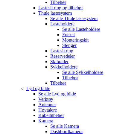
Tilbehør
Lastesikring og tilbehør
Thule lastesystem
Se alle
Thule lastesystem
Lasteholdere
Se alle
Lasteholdere
Fotsett
Monteringskit
Stenger
Lastesikring
Reservedeler
Skiholder
Sykkelholdere
Se alle
Sykkelholdere
Tilbehør
Tilbehør
Lyd og bilde
Se alle
Lyd og bilde
Verktøy
Antenner
Høytalere
Kabeltilbehør
Kamera
Se alle
Kamera
Dashbordkamera