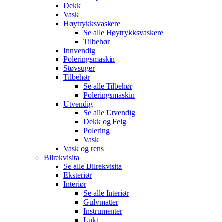
Dekk
Vask
Høytrykksvaskere
Se alle
Høytrykksvaskere
Tilbehør
Innvendig
Poleringsmaskin
Støvsuger
Tilbehør
Se alle
Tilbehør
Poleringsmaskin
Utvendig
Se alle
Utvendig
Dekk og Felg
Polering
Vask
Vask og rens
Bilrekvisita
Se alle
Bilrekvisita
Eksteriør
Interiør
Se alle
Interiør
Gulvmatter
Instrumenter
Lukt