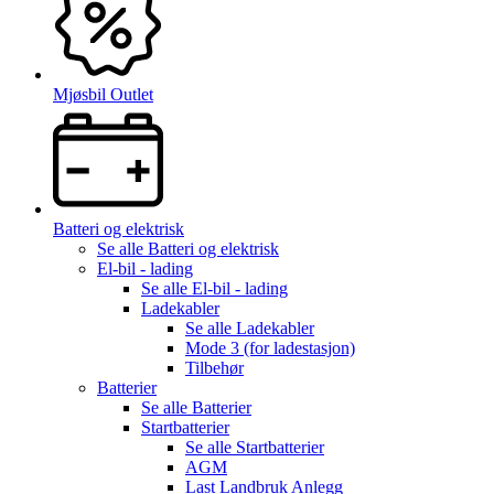
Mjøsbil Outlet
Batteri og elektrisk
Se alle
Batteri og elektrisk
El-bil - lading
Se alle
El-bil - lading
Ladekabler
Se alle
Ladekabler
Mode 3 (for ladestasjon)
Tilbehør
Batterier
Se alle
Batterier
Startbatterier
Se alle
Startbatterier
AGM
Last Landbruk Anlegg