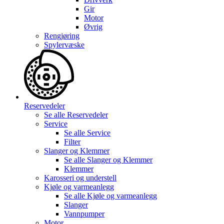
Gir
Motor
Øvrig
Rengjøring
Spylervæske
Reservedeler
Se alle
Reservedeler
Service
Se alle
Service
Filter
Slanger og Klemmer
Se alle
Slanger og Klemmer
Klemmer
Karosseri og understell
Kjøle og varmeanlegg
Se alle
Kjøle og varmeanlegg
Slanger
Vannpumper
Motor