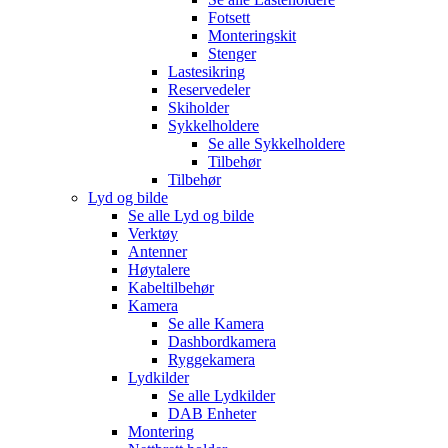
Fotsett
Monteringskit
Stenger
Lastesikring
Reservedeler
Skiholder
Sykkelholdere
Se alle
Sykkelholdere
Tilbehør
Tilbehør
Lyd og bilde
Se alle
Lyd og bilde
Verktøy
Antenner
Høytalere
Kabeltilbehør
Kamera
Se alle
Kamera
Dashbordkamera
Ryggekamera
Lydkilder
Se alle
Lydkilder
DAB Enheter
Montering