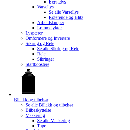
Ryggelys
Varsellys
Se alle
Varsellys
Roterende og Blitz
Arbeidslamper
Lommelykter
Lyspærer
Omformere og Invertere
Sikring og Rele
Se alle
Sikring og Rele
Rele
Sikringer
Startboostere
Billakk og tilbehør
Se alle
Billakk og tilbehør
Bilbeskyttelse
Maskering
Se alle
Maskering
Tape