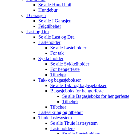
Se alle
Hund i bil
Hundebur
I Garasjen
Se alle
I Garasjen
Felgtilbehør
Last og Dra
Se alle
Last og Dra
Lasteholder
Se alle
Lasteholder
For tak
Sykkelholder
Se alle
Sykkelholder
For hengerfeste
Tilbehør
Tak- og bagasjebokser
Se alle
Tak- og bagasjebokser
Bagasjeboks for hengerfeste
Se alle
Bagasjeboks for hengerfeste
Tilbehør
Tilbehør
Lastesikring og tilbehør
Thule lastesystem
Se alle
Thule lastesystem
Lasteholdere
Se alle
Lasteholdere