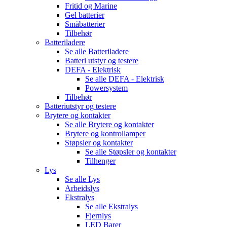
Fritid og Marine
Gel batterier
Småbatterier
Tilbehør
Batteriladere
Se alle
Batteriladere
Batteri utstyr og testere
DEFA - Elektrisk
Se alle
DEFA - Elektrisk
Powersystem
Tilbehør
Batteriutstyr og testere
Brytere og kontakter
Se alle
Brytere og kontakter
Brytere og kontrollamper
Støpsler og kontakter
Se alle
Støpsler og kontakter
Tilhenger
Lys
Se alle
Lys
Arbeidslys
Ekstralys
Se alle
Ekstralys
Fjernlys
LED Barer