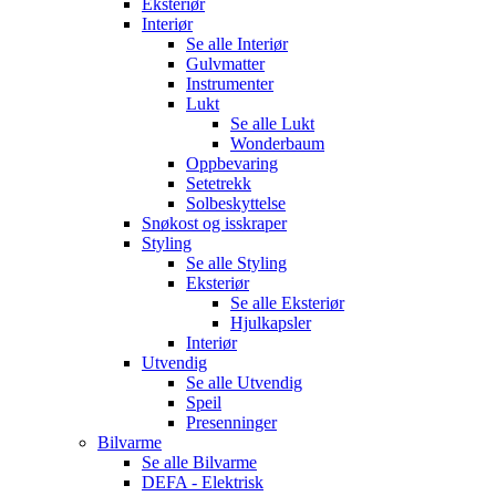
Eksteriør
Interiør
Se alle
Interiør
Gulvmatter
Instrumenter
Lukt
Se alle
Lukt
Wonderbaum
Oppbevaring
Setetrekk
Solbeskyttelse
Snøkost og isskraper
Styling
Se alle
Styling
Eksteriør
Se alle
Eksteriør
Hjulkapsler
Interiør
Utvendig
Se alle
Utvendig
Speil
Presenninger
Bilvarme
Se alle
Bilvarme
DEFA - Elektrisk