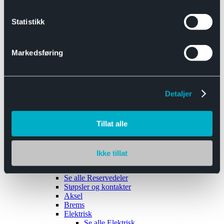
Se alle
Interiør
Sikkerhetsbelte
Statistikk
Tanklokk
Vindusviskere
Markedsføring
Detaljer
Tilhengere
Se alle
Tilhengere
Biltransport
Tillat alle
Maskinhenger
Yrkeshenger
Båthengere
Skaphengere
Ikke tillat
Varehengere
Reservedeler
Se alle
Reservedeler
Støpsler og kontakter
Aksel
Brems
Elektrisk
Se alle
Elektrisk