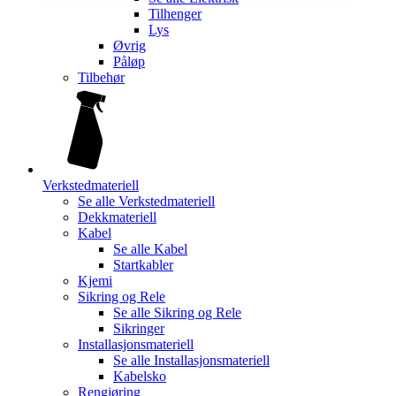
Tilhenger
Lys
Øvrig
Påløp
Tilbehør
Verkstedmateriell
Se alle
Verkstedmateriell
Dekkmateriell
Kabel
Se alle
Kabel
Startkabler
Kjemi
Sikring og Rele
Se alle
Sikring og Rele
Sikringer
Installasjonsmateriell
Se alle
Installasjonsmateriell
Kabelsko
Rengjøring