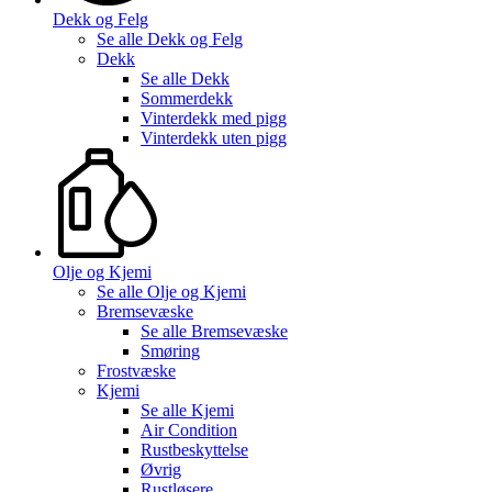
Dekk og Felg
Se alle
Dekk og Felg
Dekk
Se alle
Dekk
Sommerdekk
Vinterdekk med pigg
Vinterdekk uten pigg
Olje og Kjemi
Se alle
Olje og Kjemi
Bremsevæske
Se alle
Bremsevæske
Smøring
Frostvæske
Kjemi
Se alle
Kjemi
Air Condition
Rustbeskyttelse
Øvrig
Rustløsere