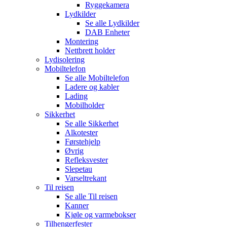
Ryggekamera
Lydkilder
Se alle
Lydkilder
DAB Enheter
Montering
Nettbrett holder
Lydisolering
Mobiltelefon
Se alle
Mobiltelefon
Ladere og kabler
Lading
Mobilholder
Sikkerhet
Se alle
Sikkerhet
Alkotester
Førstehjelp
Øvrig
Refleksvester
Slepetau
Varseltrekant
Til reisen
Se alle
Til reisen
Kanner
Kjøle og varmebokser
Tilhengerfester