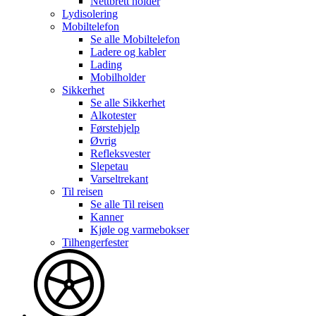
Nettbrett holder
Lydisolering
Mobiltelefon
Se alle
Mobiltelefon
Ladere og kabler
Lading
Mobilholder
Sikkerhet
Se alle
Sikkerhet
Alkotester
Førstehjelp
Øvrig
Refleksvester
Slepetau
Varseltrekant
Til reisen
Se alle
Til reisen
Kanner
Kjøle og varmebokser
Tilhengerfester