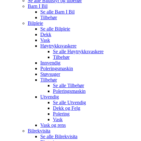
Se alle
Bilutstyr og tilbehør
Barn I Bil
Se alle
Barn I Bil
Tilbehør
Bilpleie
Se alle
Bilpleie
Dekk
Vask
Høytrykksvaskere
Se alle
Høytrykksvaskere
Tilbehør
Innvendig
Poleringsmaskin
Støvsuger
Tilbehør
Se alle
Tilbehør
Poleringsmaskin
Utvendig
Se alle
Utvendig
Dekk og Felg
Polering
Vask
Vask og rens
Bilrekvisita
Se alle
Bilrekvisita