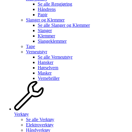
Se alle
Rengjøring
Håndrens
Papir
Slanger og Klemmer
Se alle
Slanger og Klemmer
Slanger
Klemmer
Slangeklemmer
Tape
Verneutstyr
Se alle
Verneutstyr
Hansker
Hørselvern
Masker
Vernebriller
Verktøy
Se alle
Verktøy
Elektroverktøy
Håndverktøy