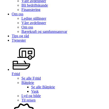
Våre avdelinger
Bli bedriftskunde
Finansiering
Om oss
Ledige stillinger
Våre avdelinger
Om oss
Bærekraft og samfunnsansvar
Tips og råd
Tjenester
Fritid
Se alle
Fritid
Båtpleie
Se alle
Båtpleie
Vask
Lyd og bilde
Til reisen