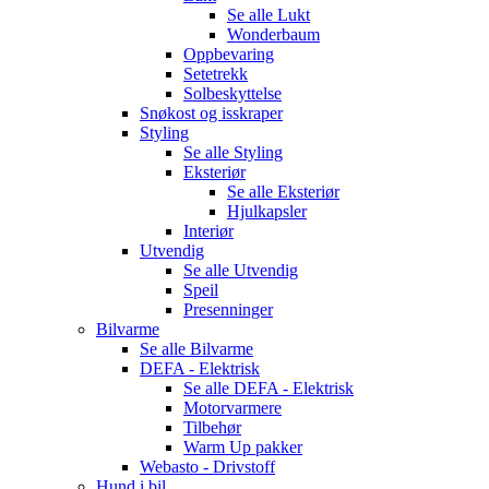
Se alle
Lukt
Wonderbaum
Oppbevaring
Setetrekk
Solbeskyttelse
Snøkost og isskraper
Styling
Se alle
Styling
Eksteriør
Se alle
Eksteriør
Hjulkapsler
Interiør
Utvendig
Se alle
Utvendig
Speil
Presenninger
Bilvarme
Se alle
Bilvarme
DEFA - Elektrisk
Se alle
DEFA - Elektrisk
Motorvarmere
Tilbehør
Warm Up pakker
Webasto - Drivstoff
Hund i bil