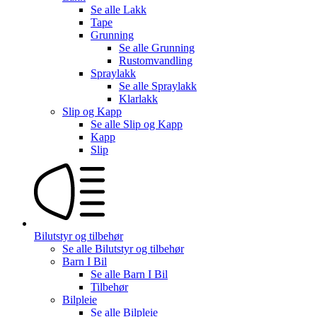
Se alle
Lakk
Tape
Grunning
Se alle
Grunning
Rustomvandling
Spraylakk
Se alle
Spraylakk
Klarlakk
Slip og Kapp
Se alle
Slip og Kapp
Kapp
Slip
Bilutstyr og tilbehør
Se alle
Bilutstyr og tilbehør
Barn I Bil
Se alle
Barn I Bil
Tilbehør
Bilpleie
Se alle
Bilpleie