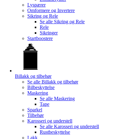
Lyspærer
Omformere og Invertere
Sikring og Rele
Se alle
Sikring og Rele
Rele
Sikringer
Startboostere
Billakk og tilbehør
Se alle
Billakk og tilbehør
Bilbeskyttelse
Maskering
Se alle
Maskering
Tape
Sparkel
Tilbehør
Karosseri og understell
Se alle
Karosseri og understell
Rustbeskyttelse
Lakk