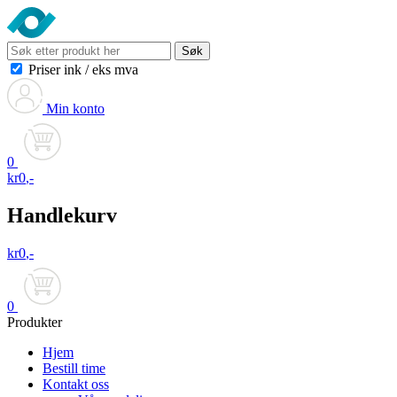
Søk
Priser ink
/
eks mva
Min konto
0
kr
0
,-
Handlekurv
kr
0
,-
0
Produkter
Hjem
Bestill time
Kontakt oss