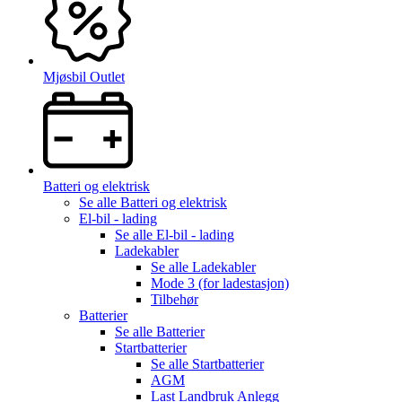
Mjøsbil Outlet
Batteri og elektrisk
Se alle
Batteri og elektrisk
El-bil - lading
Se alle
El-bil - lading
Ladekabler
Se alle
Ladekabler
Mode 3 (for ladestasjon)
Tilbehør
Batterier
Se alle
Batterier
Startbatterier
Se alle
Startbatterier
AGM
Last Landbruk Anlegg