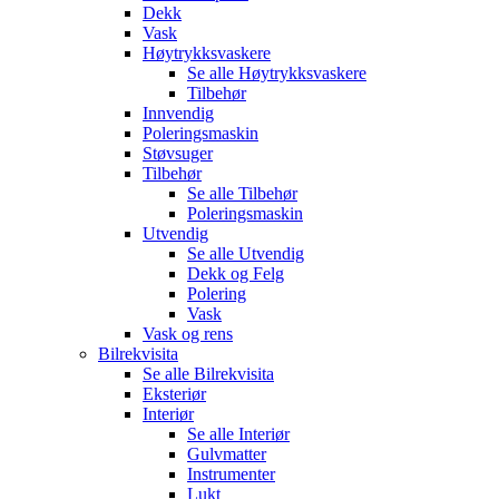
Dekk
Vask
Høytrykksvaskere
Se alle
Høytrykksvaskere
Tilbehør
Innvendig
Poleringsmaskin
Støvsuger
Tilbehør
Se alle
Tilbehør
Poleringsmaskin
Utvendig
Se alle
Utvendig
Dekk og Felg
Polering
Vask
Vask og rens
Bilrekvisita
Se alle
Bilrekvisita
Eksteriør
Interiør
Se alle
Interiør
Gulvmatter
Instrumenter
Lukt