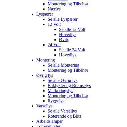
Montering og Tilbehør
Nærlys
Lyspærer
Se alle
Lyspærer
12 Volt
Se alle
12 Volt
Hovedlys
Øvrig
24 Volt
Se alle
24 Volt
Hovedlys
Montering
Se alle
Montering
Montering og Tilbehør
Øvrig lys
Se alle
Øvrig lys
Baklykter og Bremselys
Markeringslys
Montering og Tilbehør
Ryggelys
Varsellys
Se alle
Varsellys
Roterende og Blitz
Arbeidslamper
Lommelykter