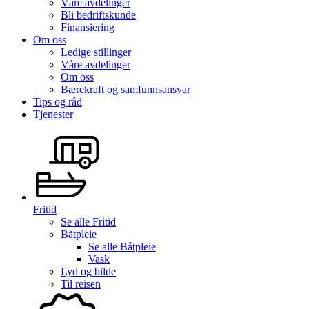
Våre avdelinger
Bli bedriftskunde
Finansiering
Om oss
Ledige stillinger
Våre avdelinger
Om oss
Bærekraft og samfunnsansvar
Tips og råd
Tjenester
Fritid
Se alle
Fritid
Båtpleie
Se alle
Båtpleie
Vask
Lyd og bilde
Til reisen