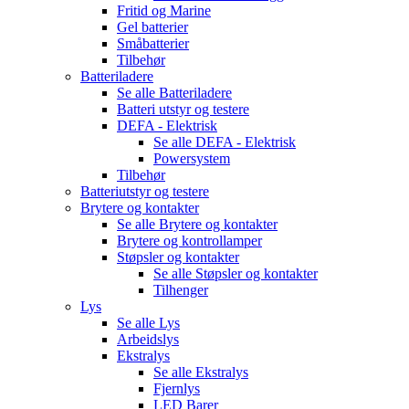
Fritid og Marine
Gel batterier
Småbatterier
Tilbehør
Batteriladere
Se alle
Batteriladere
Batteri utstyr og testere
DEFA - Elektrisk
Se alle
DEFA - Elektrisk
Powersystem
Tilbehør
Batteriutstyr og testere
Brytere og kontakter
Se alle
Brytere og kontakter
Brytere og kontrollamper
Støpsler og kontakter
Se alle
Støpsler og kontakter
Tilhenger
Lys
Se alle
Lys
Arbeidslys
Ekstralys
Se alle
Ekstralys
Fjernlys
LED Barer