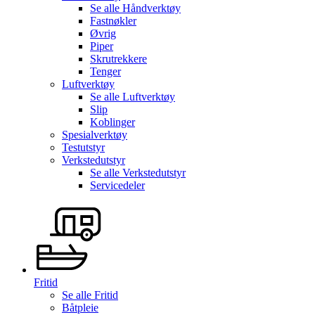
Se alle
Håndverktøy
Fastnøkler
Øvrig
Piper
Skrutrekkere
Tenger
Luftverktøy
Se alle
Luftverktøy
Slip
Koblinger
Spesialverktøy
Testutstyr
Verkstedutstyr
Se alle
Verkstedutstyr
Servicedeler
Fritid
Se alle
Fritid
Båtpleie