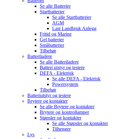
Batterier
Se alle
Batterier
Startbatterier
Se alle
Startbatterier
AGM
Last Landbruk Anlegg
Fritid og Marine
Gel batterier
Småbatterier
Tilbehør
Batteriladere
Se alle
Batteriladere
Batteri utstyr og testere
DEFA - Elektrisk
Se alle
DEFA - Elektrisk
Powersystem
Tilbehør
Batteriutstyr og testere
Brytere og kontakter
Se alle
Brytere og kontakter
Brytere og kontrollamper
Støpsler og kontakter
Se alle
Støpsler og kontakter
Tilhenger
Lys