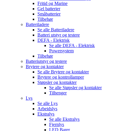
Fritid og Marine
Gel batterier
Småbatterier
Tilbehør
Batteriladere
Se alle
Batteriladere
Batteri utstyr og testere
DEFA - Elektrisk
Se alle
DEFA - Elektrisk
Powersystem
Tilbehør
Batteriutstyr og testere
Brytere og kontakter
Se alle
Brytere og kontakter
Brytere og kontrollamper
Støpsler og kontakter
Se alle
Støpsler og kontakter
Tilhenger
Lys
Se alle
Lys
Arbeidslys
Ekstralys
Se alle
Ekstralys
Fjernlys
LED Barer