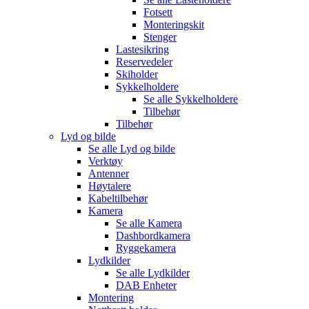
Fotsett
Monteringskit
Stenger
Lastesikring
Reservedeler
Skiholder
Sykkelholdere
Se alle
Sykkelholdere
Tilbehør
Tilbehør
Lyd og bilde
Se alle
Lyd og bilde
Verktøy
Antenner
Høytalere
Kabeltilbehør
Kamera
Se alle
Kamera
Dashbordkamera
Ryggekamera
Lydkilder
Se alle
Lydkilder
DAB Enheter
Montering