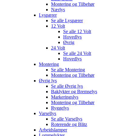
Montering og Tilbehør
Nærlys
Lyspærer
Se alle
Lyspærer
12 Volt
Se alle
12 Volt
Hovedlys
Øvrig
24 Volt
Se alle
24 Volt
Hovedlys
Montering
Se alle
Montering
Montering og Tilbehør
Øvrig lys
Se alle
Øvrig lys
Baklykter og Bremselys
Markeringslys
Montering og Tilbehør
Ryggelys
Varsellys
Se alle
Varsellys
Roterende og Blitz
Arbeidslamper
Lommelykter