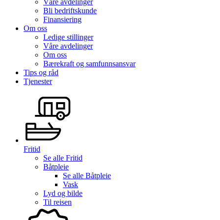
Våre avdelinger
Bli bedriftskunde
Finansiering
Om oss
Ledige stillinger
Våre avdelinger
Om oss
Bærekraft og samfunnsansvar
Tips og råd
Tjenester
Fritid
Se alle
Fritid
Båtpleie
Se alle
Båtpleie
Vask
Lyd og bilde
Til reisen