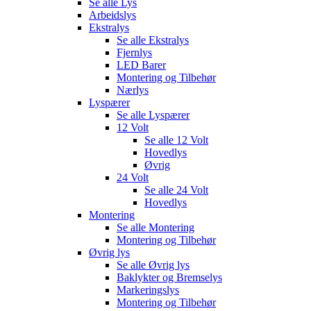
Se alle
Lys
Arbeidslys
Ekstralys
Se alle
Ekstralys
Fjernlys
LED Barer
Montering og Tilbehør
Nærlys
Lyspærer
Se alle
Lyspærer
12 Volt
Se alle
12 Volt
Hovedlys
Øvrig
24 Volt
Se alle
24 Volt
Hovedlys
Montering
Se alle
Montering
Montering og Tilbehør
Øvrig lys
Se alle
Øvrig lys
Baklykter og Bremselys
Markeringslys
Montering og Tilbehør