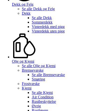
Dekk og Felg
Se alle
Dekk og Felg
Dekk
Se alle
Dekk
Sommerdekk
Vinterdekk med pigg
Vinterdekk uten pigg
Olje og Kjemi
Se alle
Olje og Kjemi
Bremsevæske
Se alle
Bremsevæske
Smøring
Frostvæske
Kjemi
Se alle
Kjemi
Air Condition
Rustbeskyttelse
Øvrig
Rustløsere