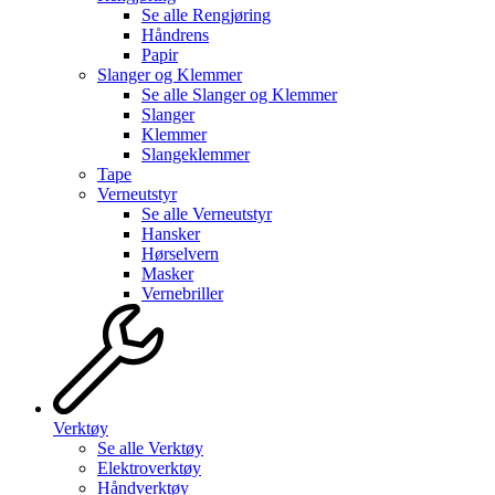
Se alle
Rengjøring
Håndrens
Papir
Slanger og Klemmer
Se alle
Slanger og Klemmer
Slanger
Klemmer
Slangeklemmer
Tape
Verneutstyr
Se alle
Verneutstyr
Hansker
Hørselvern
Masker
Vernebriller
Verktøy
Se alle
Verktøy
Elektroverktøy
Håndverktøy