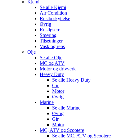
Kjemi
Se alle
Kjemi
Air Condition
Rustbeskyttelse
Øvrig
Rustløsere
Smøring
Tilsetninger
Vask og rens
Olje
Se alle
Olje
MC og ATV
Motor og drivverk
Heavy Duty
Se alle
Heavy Duty
Gir
Motor
Øvrig
Marine
Se alle
Marine
Øvrig
Gir
Motor
MC, ATV og Scootere
Se alle
MC, ATV og Scootere