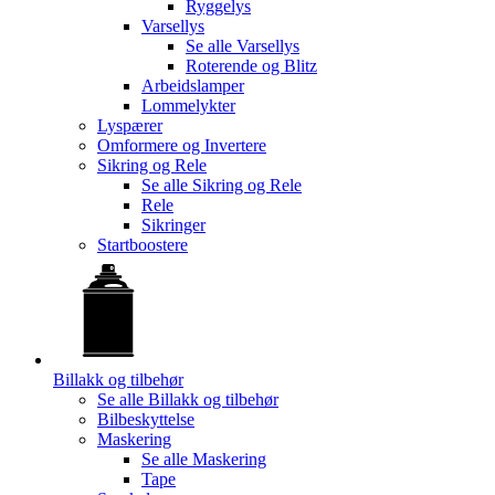
Ryggelys
Varsellys
Se alle
Varsellys
Roterende og Blitz
Arbeidslamper
Lommelykter
Lyspærer
Omformere og Invertere
Sikring og Rele
Se alle
Sikring og Rele
Rele
Sikringer
Startboostere
Billakk og tilbehør
Se alle
Billakk og tilbehør
Bilbeskyttelse
Maskering
Se alle
Maskering
Tape