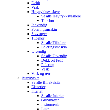
Dekk
Vask
Høytrykksvaskere
Se alle
Høytrykksvaskere
Tilbehør
Innvendig
Poleringsmaskin
Støvsuger
Tilbehør
Se alle
Tilbehør
Poleringsmaskin
Utvendig
Se alle
Utvendig
Dekk og Felg
Polering
Vask
Vask og rens
Bilrekvisita
Se alle
Bilrekvisita
Eksteriør
Interiør
Se alle
Interiør
Gulvmatter
Instrumenter
Lukt