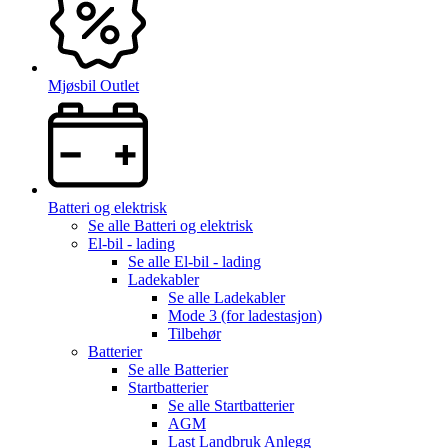
Mjøsbil Outlet
Batteri og elektrisk
Se alle
Batteri og elektrisk
El-bil - lading
Se alle
El-bil - lading
Ladekabler
Se alle
Ladekabler
Mode 3 (for ladestasjon)
Tilbehør
Batterier
Se alle
Batterier
Startbatterier
Se alle
Startbatterier
AGM
Last Landbruk Anlegg