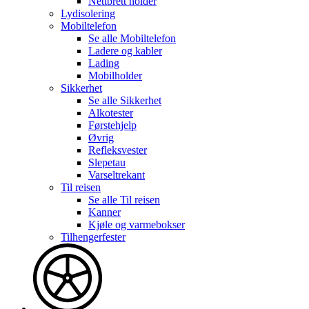
Nettbrett holder
Lydisolering
Mobiltelefon
Se alle
Mobiltelefon
Ladere og kabler
Lading
Mobilholder
Sikkerhet
Se alle
Sikkerhet
Alkotester
Førstehjelp
Øvrig
Refleksvester
Slepetau
Varseltrekant
Til reisen
Se alle
Til reisen
Kanner
Kjøle og varmebokser
Tilhengerfester