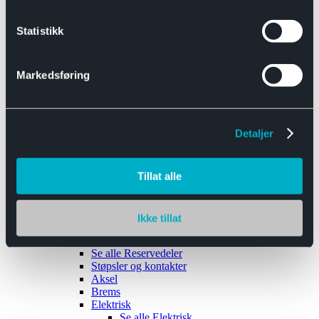
Se alle
Interiør
Sikkerhetsbelte
Statistikk
Tanklokk
Vindusviskere
Markedsføring
Detaljer
Tilhengere
Se alle
Tilhengere
Biltransport
Tillat alle
Maskinhenger
Yrkeshenger
Båthengere
Skaphengere
Ikke tillat
Varehengere
Reservedeler
Se alle
Reservedeler
Støpsler og kontakter
Aksel
Brems
Elektrisk
Se alle
Elektrisk