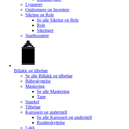
Lyspærer
Omformere og Invertere
Sikring og Rele
Se alle
Sikring og Rele
Rele
Sikringer
Startboostere
Billakk og tilbehør
Se alle
Billakk og tilbehør
Bilbeskyttelse
Maskering
Se alle
Maskering
Tape
Sparkel
Tilbehør
Karosseri og understell
Se alle
Karosseri og understell
Rustbeskyttelse
Lakk