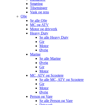
Smøring
Tilsetninger
Vask og rens
Olje
Se alle
Olje
MC og ATV
Motor og drivverk
Heavy Duty
Se alle
Heavy Duty
Gir
Motor
Øvrig
Marine
Se alle
Marine
Øvrig
Gir
Motor
MC, ATV og Scootere
Se alle
MC, ATV og Scootere
Gir
Motor
Øvrig
Person og Vare
Se alle
Person og Vare
Drivverk