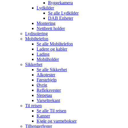
Ryggekamera
Lydkilder
Se alle
Lydkilder
DAB Enheter
Montering
Nettbrett holder
Lydisolering
Mobiltelefon
Se alle
Mobiltelefon
Ladere og kabler
Lading
Mobilholder
Sikkerhet
Se alle
Sikkerhet
Alkotester
Førstehjelp
Øvrig
Refleksvester
Slepetau
Varseltrekant
Til reisen
Se alle
Til reisen
Kanner
Kjøle og varmebokser
Tilhengerfester