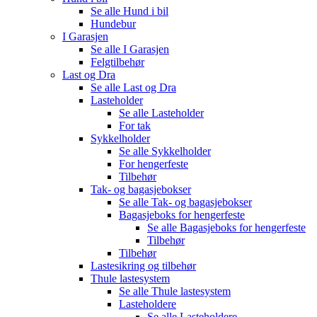
Se alle
Hund i bil
Hundebur
I Garasjen
Se alle
I Garasjen
Felgtilbehør
Last og Dra
Se alle
Last og Dra
Lasteholder
Se alle
Lasteholder
For tak
Sykkelholder
Se alle
Sykkelholder
For hengerfeste
Tilbehør
Tak- og bagasjebokser
Se alle
Tak- og bagasjebokser
Bagasjeboks for hengerfeste
Se alle
Bagasjeboks for hengerfeste
Tilbehør
Tilbehør
Lastesikring og tilbehør
Thule lastesystem
Se alle
Thule lastesystem
Lasteholdere
Se alle
Lasteholdere