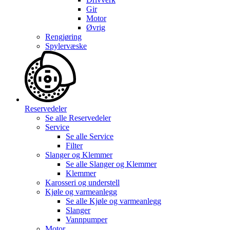
Gir
Motor
Øvrig
Rengjøring
Spylervæske
Reservedeler
Se alle
Reservedeler
Service
Se alle
Service
Filter
Slanger og Klemmer
Se alle
Slanger og Klemmer
Klemmer
Karosseri og understell
Kjøle og varmeanlegg
Se alle
Kjøle og varmeanlegg
Slanger
Vannpumper
Motor