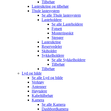
Tilbehør
Lastesikring og tilbehør
Thule lastesystem
Se alle
Thule lastesystem
Lasteholdere
Se alle
Lasteholdere
Fotsett
Monteringskit
Stenger
Lastesikring
Reservedeler
Skiholder
Sykkelholdere
Se alle
Sykkelholdere
Tilbehør
Tilbehør
Lyd og bilde
Se alle
Lyd og bilde
Verktøy
Antenner
Høytalere
Kabeltilbehør
Kamera
Se alle
Kamera
Dashbordkamera