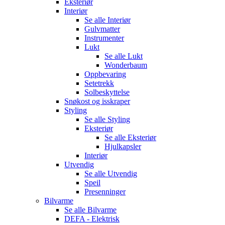
Eksteriør
Interiør
Se alle
Interiør
Gulvmatter
Instrumenter
Lukt
Se alle
Lukt
Wonderbaum
Oppbevaring
Setetrekk
Solbeskyttelse
Snøkost og isskraper
Styling
Se alle
Styling
Eksteriør
Se alle
Eksteriør
Hjulkapsler
Interiør
Utvendig
Se alle
Utvendig
Speil
Presenninger
Bilvarme
Se alle
Bilvarme
DEFA - Elektrisk