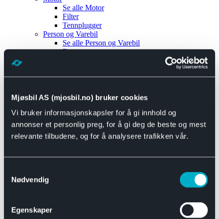
Se alle
Motor
Filter
Tennplugger
Person og Varebil
Se alle
Person og Varebil
Brems
Elektrisk
Bremser
Motor og drivverk
Universal
Se alle
Universal
Mjøsbil AS (mjosbil.no) bruker cookies
Bremsedeler
Vi bruker informasjonskapsler for å gi innhold og
Se alle
Bremsedeler
Bremsenippler
annonser et personlig preg, for å gi deg de beste og mest
Drivline og motor
relevante tilbudene, og for å analysere trafikken vår.
Se alle
Drivline og motor
Bensinpumpe
Eksosanlegg
Se alle
Eksosanlegg
Samtykkevalg
Reparasjonsmateriell
Nødvendig
Eksteriør
Se alle
Eksteriør
Horn og Tuter
Egenskaper
Speil
Interiør