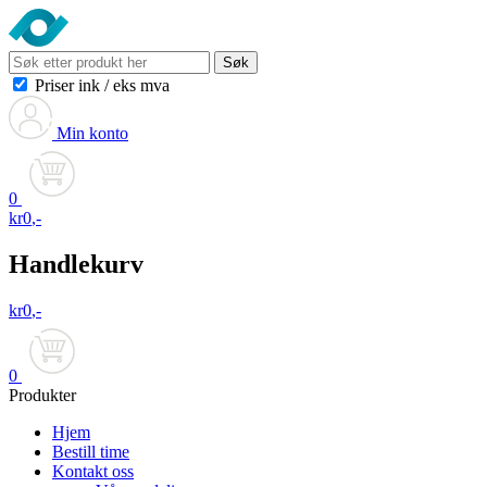
Søk
Priser ink
/
eks mva
Min konto
0
kr
0
,-
Handlekurv
kr
0
,-
0
Produkter
Hjem
Bestill time
Kontakt oss