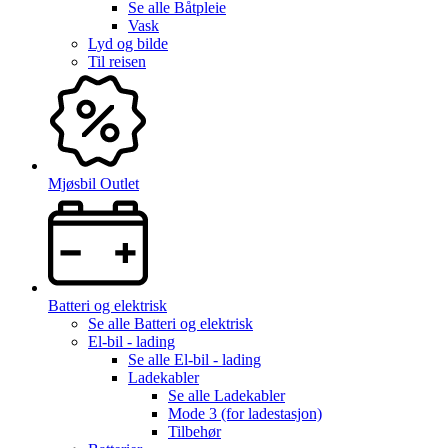
Se alle
Båtpleie
Vask
Lyd og bilde
Til reisen
Mjøsbil Outlet
Batteri og elektrisk
Se alle
Batteri og elektrisk
El-bil - lading
Se alle
El-bil - lading
Ladekabler
Se alle
Ladekabler
Mode 3 (for ladestasjon)
Tilbehør