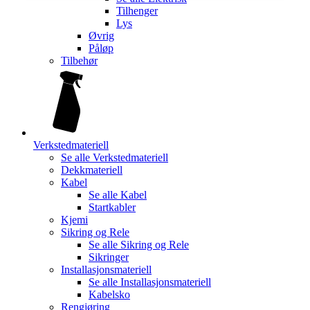
Tilhenger
Lys
Øvrig
Påløp
Tilbehør
Verkstedmateriell
Se alle
Verkstedmateriell
Dekkmateriell
Kabel
Se alle
Kabel
Startkabler
Kjemi
Sikring og Rele
Se alle
Sikring og Rele
Sikringer
Installasjonsmateriell
Se alle
Installasjonsmateriell
Kabelsko
Rengjøring