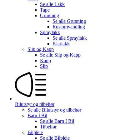
Se alle
Lakk
Tape
Grunning
Se alle
Grunning
Rustomvandling
Spraylakk
Se alle
Spraylakk
Klarlakk
Slip og Kapp
Se alle
Slip og Kapp
Kapp
Slip
Bilutstyr og tilbehør
Se alle
Bilutstyr og tilbehør
Barn I Bil
Se alle
Barn I Bil
Tilbehør
Bilpleie
Se alle
Bilpleie