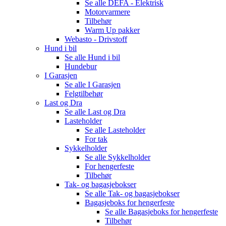
Se alle
DEFA - Elektrisk
Motorvarmere
Tilbehør
Warm Up pakker
Webasto - Drivstoff
Hund i bil
Se alle
Hund i bil
Hundebur
I Garasjen
Se alle
I Garasjen
Felgtilbehør
Last og Dra
Se alle
Last og Dra
Lasteholder
Se alle
Lasteholder
For tak
Sykkelholder
Se alle
Sykkelholder
For hengerfeste
Tilbehør
Tak- og bagasjebokser
Se alle
Tak- og bagasjebokser
Bagasjeboks for hengerfeste
Se alle
Bagasjeboks for hengerfeste
Tilbehør