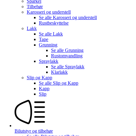
Sparkel
Tilbehør
Karosseri og understell
Se alle
Karosseri og understell
Rustbeskyttelse
Lakk
Se alle
Lakk
Tape
Grunning
Se alle
Grunning
Rustomvandling
Spraylakk
Se alle
Spraylakk
Klarlakk
Slip og Kapp
Se alle
Slip og Kapp
Kapp
Slip
Bilutstyr og tilbehør