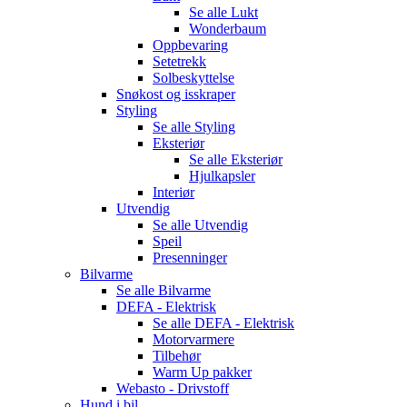
Se alle
Lukt
Wonderbaum
Oppbevaring
Setetrekk
Solbeskyttelse
Snøkost og isskraper
Styling
Se alle
Styling
Eksteriør
Se alle
Eksteriør
Hjulkapsler
Interiør
Utvendig
Se alle
Utvendig
Speil
Presenninger
Bilvarme
Se alle
Bilvarme
DEFA - Elektrisk
Se alle
DEFA - Elektrisk
Motorvarmere
Tilbehør
Warm Up pakker
Webasto - Drivstoff
Hund i bil