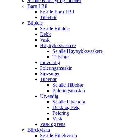
Se alle
Bilutstyr og tilbehør
Barn I Bil
Se alle
Barn I Bil
Tilbehør
Bilpleie
Se alle
Bilpleie
Dekk
Vask
Høytrykksvaskere
Se alle
Høytrykksvaskere
Tilbehør
Innvendig
Poleringsmaskin
Støvsuger
Tilbehør
Se alle
Tilbehør
Poleringsmaskin
Utvendig
Se alle
Utvendig
Dekk og Felg
Polering
Vask
Vask og rens
Bilrekvisita
Se alle
Bilrekvisita