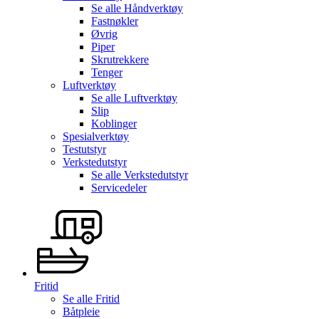
Se alle
Håndverktøy
Fastnøkler
Øvrig
Piper
Skrutrekkere
Tenger
Luftverktøy
Se alle
Luftverktøy
Slip
Koblinger
Spesialverktøy
Testutstyr
Verkstedutstyr
Se alle
Verkstedutstyr
Servicedeler
Fritid
Se alle
Fritid
Båtpleie