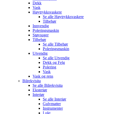
Dekk
Vask
Høytrykksvaskere
Se alle
Høytrykksvaskere
Tilbehør
Innvendig
Poleringsmaskin
Støvsuger
Tilbehør
Se alle
Tilbehør
Poleringsmaskin
Utvendig
Se alle
Utvendig
Dekk og Felg
Polering
Vask
Vask og rens
Bilrekvisita
Se alle
Bilrekvisita
Eksteriør
Interiør
Se alle
Interiør
Gulvmatter
Instrumenter
Lukt