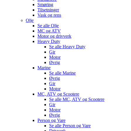
Smøring
Tilsetninger
Vask og rens
Olje
Se alle
Olje
MC og ATV
Motor og drivverk
Heavy Duty
Se alle
Heavy Duty
Gir
Motor
Øvrig
Marine
Se alle
Marine
Øvrig
Gir
Motor
MC, ATV og Scootere
Se alle
MC, ATV og Scootere
Gir
Motor
Øvrig
Person og Vare
Se alle
Person og Vare
Drivverk