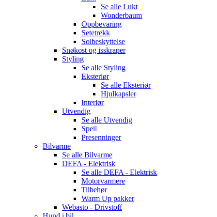
Se alle
Lukt
Wonderbaum
Oppbevaring
Setetrekk
Solbeskyttelse
Snøkost og isskraper
Styling
Se alle
Styling
Eksteriør
Se alle
Eksteriør
Hjulkapsler
Interiør
Utvendig
Se alle
Utvendig
Speil
Presenninger
Bilvarme
Se alle
Bilvarme
DEFA - Elektrisk
Se alle
DEFA - Elektrisk
Motorvarmere
Tilbehør
Warm Up pakker
Webasto - Drivstoff
Hund i bil