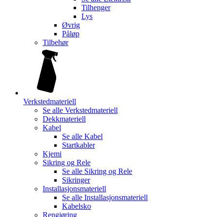
Tilhenger
Lys
Øvrig
Påløp
Tilbehør
Verkstedmateriell
Se alle
Verkstedmateriell
Dekkmateriell
Kabel
Se alle
Kabel
Startkabler
Kjemi
Sikring og Rele
Se alle
Sikring og Rele
Sikringer
Installasjonsmateriell
Se alle
Installasjonsmateriell
Kabelsko
Rengjøring