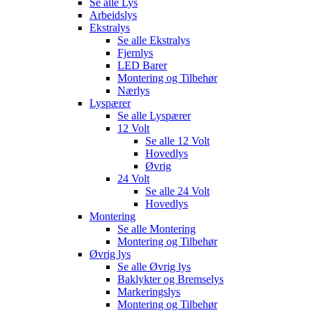
Se alle
Lys
Arbeidslys
Ekstralys
Se alle
Ekstralys
Fjernlys
LED Barer
Montering og Tilbehør
Nærlys
Lyspærer
Se alle
Lyspærer
12 Volt
Se alle
12 Volt
Hovedlys
Øvrig
24 Volt
Se alle
24 Volt
Hovedlys
Montering
Se alle
Montering
Montering og Tilbehør
Øvrig lys
Se alle
Øvrig lys
Baklykter og Bremselys
Markeringslys
Montering og Tilbehør