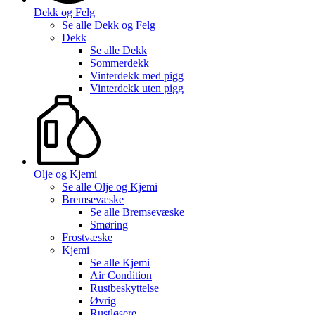
Dekk og Felg
Se alle
Dekk og Felg
Dekk
Se alle
Dekk
Sommerdekk
Vinterdekk med pigg
Vinterdekk uten pigg
Olje og Kjemi
Se alle
Olje og Kjemi
Bremsevæske
Se alle
Bremsevæske
Smøring
Frostvæske
Kjemi
Se alle
Kjemi
Air Condition
Rustbeskyttelse
Øvrig
Rustløsere