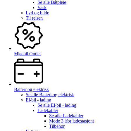
Se alle
Båtpleie
Vask
Lyd og bilde
Til reisen
Mjøsbil Outlet
Batteri og elektrisk
Se alle
Batteri og elektrisk
El-bil - lading
Se alle
El-bil - lading
Ladekabler
Se alle
Ladekabler
Mode 3 (for ladestasjon)
Tilbehør