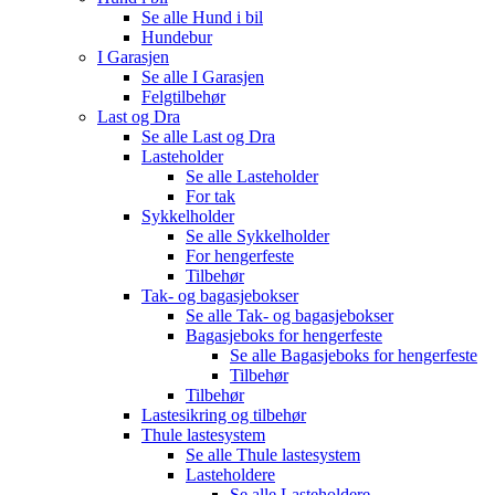
Se alle
Hund i bil
Hundebur
I Garasjen
Se alle
I Garasjen
Felgtilbehør
Last og Dra
Se alle
Last og Dra
Lasteholder
Se alle
Lasteholder
For tak
Sykkelholder
Se alle
Sykkelholder
For hengerfeste
Tilbehør
Tak- og bagasjebokser
Se alle
Tak- og bagasjebokser
Bagasjeboks for hengerfeste
Se alle
Bagasjeboks for hengerfeste
Tilbehør
Tilbehør
Lastesikring og tilbehør
Thule lastesystem
Se alle
Thule lastesystem
Lasteholdere
Se alle
Lasteholdere