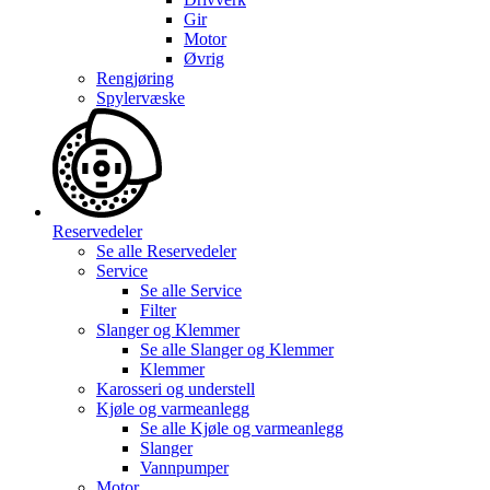
Gir
Motor
Øvrig
Rengjøring
Spylervæske
Reservedeler
Se alle
Reservedeler
Service
Se alle
Service
Filter
Slanger og Klemmer
Se alle
Slanger og Klemmer
Klemmer
Karosseri og understell
Kjøle og varmeanlegg
Se alle
Kjøle og varmeanlegg
Slanger
Vannpumper
Motor