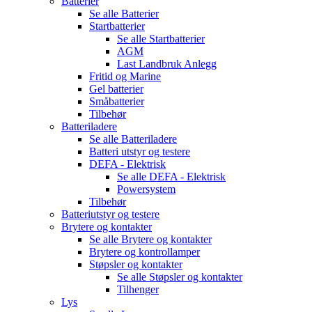
Batterier
Se alle
Batterier
Startbatterier
Se alle
Startbatterier
AGM
Last Landbruk Anlegg
Fritid og Marine
Gel batterier
Småbatterier
Tilbehør
Batteriladere
Se alle
Batteriladere
Batteri utstyr og testere
DEFA - Elektrisk
Se alle
DEFA - Elektrisk
Powersystem
Tilbehør
Batteriutstyr og testere
Brytere og kontakter
Se alle
Brytere og kontakter
Brytere og kontrollamper
Støpsler og kontakter
Se alle
Støpsler og kontakter
Tilhenger
Lys