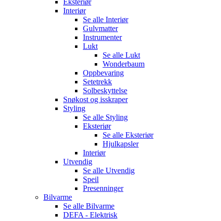
Eksteriør
Interiør
Se alle
Interiør
Gulvmatter
Instrumenter
Lukt
Se alle
Lukt
Wonderbaum
Oppbevaring
Setetrekk
Solbeskyttelse
Snøkost og isskraper
Styling
Se alle
Styling
Eksteriør
Se alle
Eksteriør
Hjulkapsler
Interiør
Utvendig
Se alle
Utvendig
Speil
Presenninger
Bilvarme
Se alle
Bilvarme
DEFA - Elektrisk