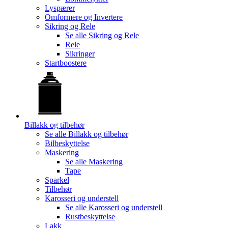
Lyspærer
Omformere og Invertere
Sikring og Rele
Se alle
Sikring og Rele
Rele
Sikringer
Startboostere
Billakk og tilbehør
Se alle
Billakk og tilbehør
Bilbeskyttelse
Maskering
Se alle
Maskering
Tape
Sparkel
Tilbehør
Karosseri og understell
Se alle
Karosseri og understell
Rustbeskyttelse
Lakk