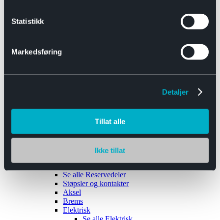
Se alle
Interiør
Sikkerhetsbelte
Statistikk
Tanklokk
Vindusviskere
Markedsføring
Detaljer
Tilhengere
Se alle
Tilhengere
Biltransport
Tillat alle
Maskinhenger
Yrkeshenger
Båthengere
Skaphengere
Ikke tillat
Varehengere
Reservedeler
Se alle
Reservedeler
Støpsler og kontakter
Aksel
Brems
Elektrisk
Se alle
Elektrisk