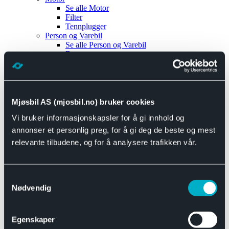
Se alle
Motor
Filter
Tennplugger
Person og Varebil
Se alle
Person og Varebil
Brems
Elektrisk
Bremser
Motor og drivverk
Universal
Se alle
Universal
Mjøsbil AS (mjosbil.no) bruker cookies
Bremsedeler
Vi bruker informasjonskapsler for å gi innhold og
Se alle
Bremsedeler
Bremsenippler
annonser et personlig preg, for å gi deg de beste og mest
Drivline og motor
relevante tilbudene, og for å analysere trafikken vår.
Se alle
Drivline og motor
Bensinpumpe
Eksosanlegg
Se alle
Eksosanlegg
Samtykkevalg
Reparasjonsmateriell
Nødvendig
Eksteriør
Se alle
Eksteriør
Horn og Tuter
Egenskaper
Speil
Interiør