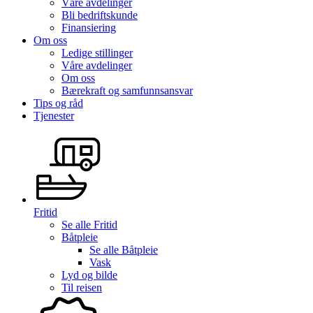
Våre avdelinger
Bli bedriftskunde
Finansiering
Om oss
Ledige stillinger
Våre avdelinger
Om oss
Bærekraft og samfunnsansvar
Tips og råd
Tjenester
Fritid
Se alle
Fritid
Båtpleie
Se alle
Båtpleie
Vask
Lyd og bilde
Til reisen