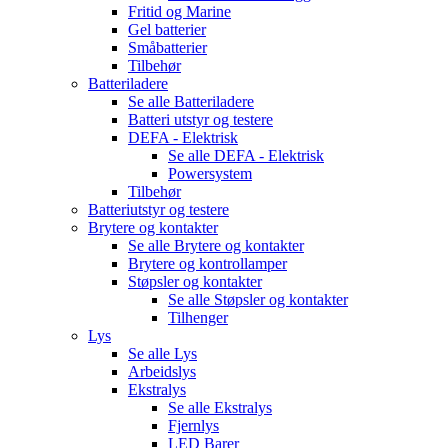
Fritid og Marine
Gel batterier
Småbatterier
Tilbehør
Batteriladere
Se alle
Batteriladere
Batteri utstyr og testere
DEFA - Elektrisk
Se alle
DEFA - Elektrisk
Powersystem
Tilbehør
Batteriutstyr og testere
Brytere og kontakter
Se alle
Brytere og kontakter
Brytere og kontrollamper
Støpsler og kontakter
Se alle
Støpsler og kontakter
Tilhenger
Lys
Se alle
Lys
Arbeidslys
Ekstralys
Se alle
Ekstralys
Fjernlys
LED Barer