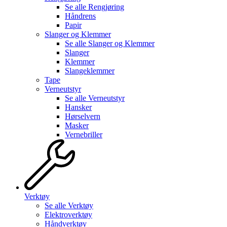
Se alle
Rengjøring
Håndrens
Papir
Slanger og Klemmer
Se alle
Slanger og Klemmer
Slanger
Klemmer
Slangeklemmer
Tape
Verneutstyr
Se alle
Verneutstyr
Hansker
Hørselvern
Masker
Vernebriller
Verktøy
Se alle
Verktøy
Elektroverktøy
Håndverktøy