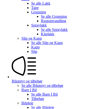
Se alle
Lakk
Tape
Grunning
Se alle
Grunning
Rustomvandling
Spraylakk
Se alle
Spraylakk
Klarlakk
Slip og Kapp
Se alle
Slip og Kapp
Kapp
Slip
Bilutstyr og tilbehør
Se alle
Bilutstyr og tilbehør
Barn I Bil
Se alle
Barn I Bil
Tilbehør
Bilpleie
Se alle
Bilpleie