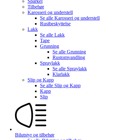
Sparkel
Tilbehør
Karosseri og understell
Se alle
Karosseri og understell
Rustbeskyttelse
Lakk
Se alle
Lakk
Tape
Grunning
Se alle
Grunning
Rustomvandling
Spraylakk
Se alle
Spraylakk
Klarlakk
Slip og Kapp
Se alle
Slip og Kapp
Kapp
Slip
Bilutstyr og tilbehør