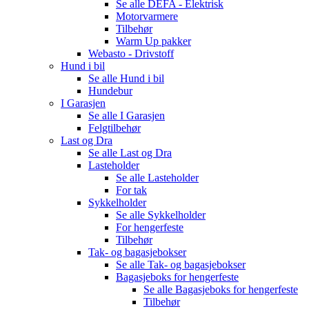
Se alle
DEFA - Elektrisk
Motorvarmere
Tilbehør
Warm Up pakker
Webasto - Drivstoff
Hund i bil
Se alle
Hund i bil
Hundebur
I Garasjen
Se alle
I Garasjen
Felgtilbehør
Last og Dra
Se alle
Last og Dra
Lasteholder
Se alle
Lasteholder
For tak
Sykkelholder
Se alle
Sykkelholder
For hengerfeste
Tilbehør
Tak- og bagasjebokser
Se alle
Tak- og bagasjebokser
Bagasjeboks for hengerfeste
Se alle
Bagasjeboks for hengerfeste
Tilbehør