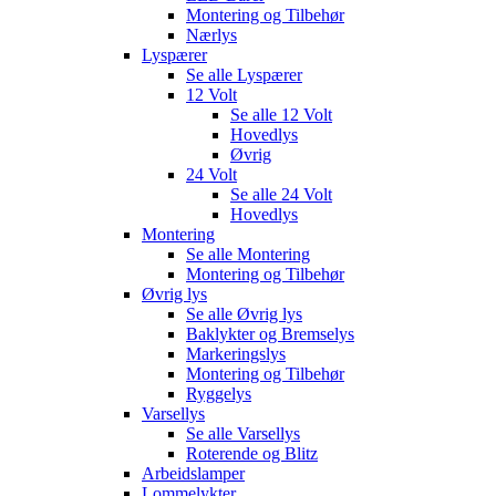
Montering og Tilbehør
Nærlys
Lyspærer
Se alle
Lyspærer
12 Volt
Se alle
12 Volt
Hovedlys
Øvrig
24 Volt
Se alle
24 Volt
Hovedlys
Montering
Se alle
Montering
Montering og Tilbehør
Øvrig lys
Se alle
Øvrig lys
Baklykter og Bremselys
Markeringslys
Montering og Tilbehør
Ryggelys
Varsellys
Se alle
Varsellys
Roterende og Blitz
Arbeidslamper
Lommelykter