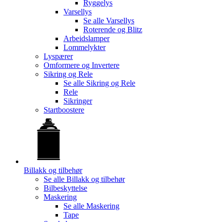
Ryggelys
Varsellys
Se alle
Varsellys
Roterende og Blitz
Arbeidslamper
Lommelykter
Lyspærer
Omformere og Invertere
Sikring og Rele
Se alle
Sikring og Rele
Rele
Sikringer
Startboostere
Billakk og tilbehør
Se alle
Billakk og tilbehør
Bilbeskyttelse
Maskering
Se alle
Maskering
Tape