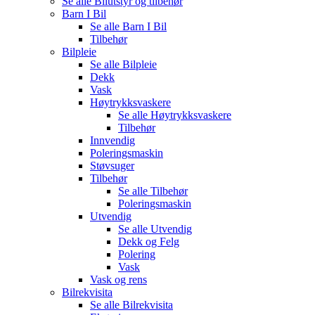
Se alle
Bilutstyr og tilbehør
Barn I Bil
Se alle
Barn I Bil
Tilbehør
Bilpleie
Se alle
Bilpleie
Dekk
Vask
Høytrykksvaskere
Se alle
Høytrykksvaskere
Tilbehør
Innvendig
Poleringsmaskin
Støvsuger
Tilbehør
Se alle
Tilbehør
Poleringsmaskin
Utvendig
Se alle
Utvendig
Dekk og Felg
Polering
Vask
Vask og rens
Bilrekvisita
Se alle
Bilrekvisita