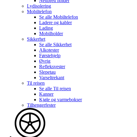
Nettbrett holder
Lydisolering
Mobiltelefon
Se alle
Mobiltelefon
Ladere og kabler
Lading
Mobilholder
Sikkerhet
Se alle
Sikkerhet
Alkotester
Førstehjelp
Øvrig
Refleksvester
Slepetau
Varseltrekant
Til reisen
Se alle
Til reisen
Kanner
Kjøle og varmebokser
Tilhengerfester