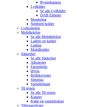
Ryggekamera
Lydkilder
Se alle
Lydkilder
DAB Enheter
Montering
Nettbrett holder
Lydisolering
Mobiltelefon
Se alle
Mobiltelefon
Ladere og kabler
Lading
Mobilholder
Sikkerhet
Se alle
Sikkerhet
Alkotester
Førstehjelp
Øvrig
Refleksvester
Slepetau
Varseltrekant
Til reisen
Se alle
Til reisen
Kanner
Kjøle og varmebokser
Tilhengerfester