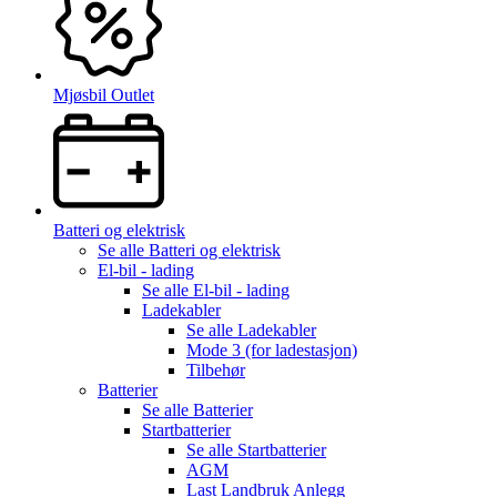
Mjøsbil Outlet
Batteri og elektrisk
Se alle
Batteri og elektrisk
El-bil - lading
Se alle
El-bil - lading
Ladekabler
Se alle
Ladekabler
Mode 3 (for ladestasjon)
Tilbehør
Batterier
Se alle
Batterier
Startbatterier
Se alle
Startbatterier
AGM
Last Landbruk Anlegg