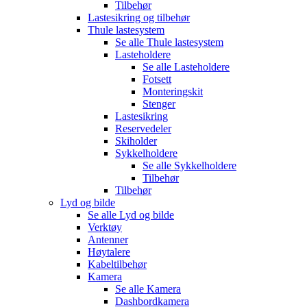
Tilbehør
Lastesikring og tilbehør
Thule lastesystem
Se alle
Thule lastesystem
Lasteholdere
Se alle
Lasteholdere
Fotsett
Monteringskit
Stenger
Lastesikring
Reservedeler
Skiholder
Sykkelholdere
Se alle
Sykkelholdere
Tilbehør
Tilbehør
Lyd og bilde
Se alle
Lyd og bilde
Verktøy
Antenner
Høytalere
Kabeltilbehør
Kamera
Se alle
Kamera
Dashbordkamera