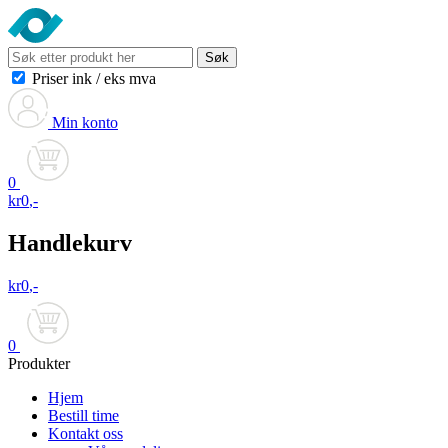
Søk
Priser ink
/
eks mva
Min konto
0
kr
0
,-
Handlekurv
kr
0
,-
0
Produkter
Hjem
Bestill time
Kontakt oss