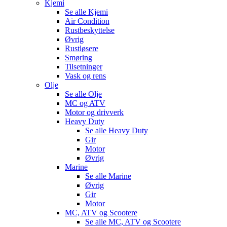
Kjemi
Se alle
Kjemi
Air Condition
Rustbeskyttelse
Øvrig
Rustløsere
Smøring
Tilsetninger
Vask og rens
Olje
Se alle
Olje
MC og ATV
Motor og drivverk
Heavy Duty
Se alle
Heavy Duty
Gir
Motor
Øvrig
Marine
Se alle
Marine
Øvrig
Gir
Motor
MC, ATV og Scootere
Se alle
MC, ATV og Scootere