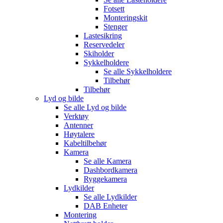
Fotsett
Monteringskit
Stenger
Lastesikring
Reservedeler
Skiholder
Sykkelholdere
Se alle
Sykkelholdere
Tilbehør
Tilbehør
Lyd og bilde
Se alle
Lyd og bilde
Verktøy
Antenner
Høytalere
Kabeltilbehør
Kamera
Se alle
Kamera
Dashbordkamera
Ryggekamera
Lydkilder
Se alle
Lydkilder
DAB Enheter
Montering