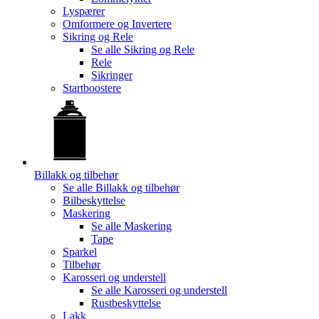
Lyspærer
Omformere og Invertere
Sikring og Rele
Se alle
Sikring og Rele
Rele
Sikringer
Startboostere
Billakk og tilbehør
Se alle
Billakk og tilbehør
Bilbeskyttelse
Maskering
Se alle
Maskering
Tape
Sparkel
Tilbehør
Karosseri og understell
Se alle
Karosseri og understell
Rustbeskyttelse
Lakk