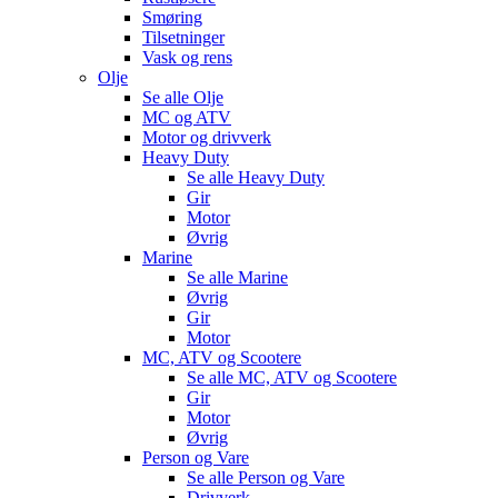
Smøring
Tilsetninger
Vask og rens
Olje
Se alle
Olje
MC og ATV
Motor og drivverk
Heavy Duty
Se alle
Heavy Duty
Gir
Motor
Øvrig
Marine
Se alle
Marine
Øvrig
Gir
Motor
MC, ATV og Scootere
Se alle
MC, ATV og Scootere
Gir
Motor
Øvrig
Person og Vare
Se alle
Person og Vare
Drivverk