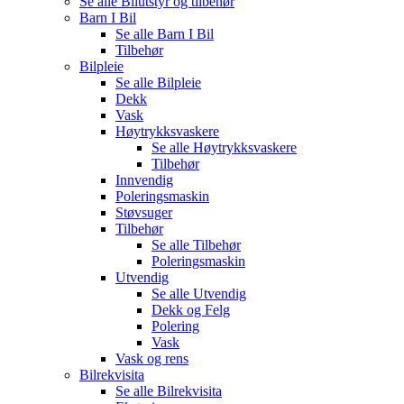
Se alle
Bilutstyr og tilbehør
Barn I Bil
Se alle
Barn I Bil
Tilbehør
Bilpleie
Se alle
Bilpleie
Dekk
Vask
Høytrykksvaskere
Se alle
Høytrykksvaskere
Tilbehør
Innvendig
Poleringsmaskin
Støvsuger
Tilbehør
Se alle
Tilbehør
Poleringsmaskin
Utvendig
Se alle
Utvendig
Dekk og Felg
Polering
Vask
Vask og rens
Bilrekvisita
Se alle
Bilrekvisita