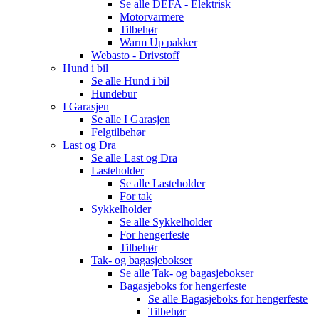
Se alle
DEFA - Elektrisk
Motorvarmere
Tilbehør
Warm Up pakker
Webasto - Drivstoff
Hund i bil
Se alle
Hund i bil
Hundebur
I Garasjen
Se alle
I Garasjen
Felgtilbehør
Last og Dra
Se alle
Last og Dra
Lasteholder
Se alle
Lasteholder
For tak
Sykkelholder
Se alle
Sykkelholder
For hengerfeste
Tilbehør
Tak- og bagasjebokser
Se alle
Tak- og bagasjebokser
Bagasjeboks for hengerfeste
Se alle
Bagasjeboks for hengerfeste
Tilbehør