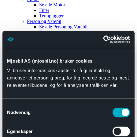
Se alle
Motor
Filter
Tennplugger
Person og Varebil
Se alle
Person og Varebil
Brems
Elektrisk
Bremser
Motor og drivverk
Universal
Se alle
Universal
Mjøsbil AS (mjosbil.no) bruker cookies
Bremsedeler
Vi bruker informasjonskapsler for å gi innhold og
Se alle
Bremsedeler
Bremsenippler
annonser et personlig preg, for å gi deg de beste og mest
Drivline og motor
relevante tilbudene, og for å analysere trafikken vår.
Se alle
Drivline og motor
Bensinpumpe
Eksosanlegg
Se alle
Eksosanlegg
Samtykkevalg
Reparasjonsmateriell
Nødvendig
Eksteriør
Se alle
Eksteriør
Horn og Tuter
Egenskaper
Speil
Interiør