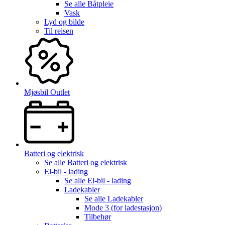
Se alle
Båtpleie
Vask
Lyd og bilde
Til reisen
Mjøsbil Outlet
Batteri og elektrisk
Se alle
Batteri og elektrisk
El-bil - lading
Se alle
El-bil - lading
Ladekabler
Se alle
Ladekabler
Mode 3 (for ladestasjon)
Tilbehør