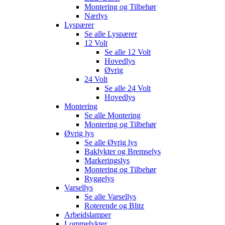
Montering og Tilbehør
Nærlys
Lyspærer
Se alle
Lyspærer
12 Volt
Se alle
12 Volt
Hovedlys
Øvrig
24 Volt
Se alle
24 Volt
Hovedlys
Montering
Se alle
Montering
Montering og Tilbehør
Øvrig lys
Se alle
Øvrig lys
Baklykter og Bremselys
Markeringslys
Montering og Tilbehør
Ryggelys
Varsellys
Se alle
Varsellys
Roterende og Blitz
Arbeidslamper
Lommelykter