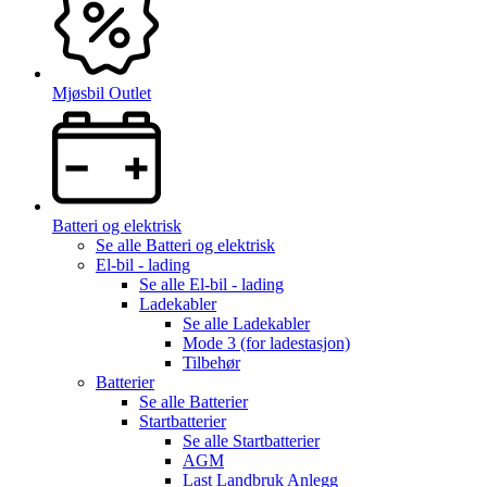
Mjøsbil Outlet
Batteri og elektrisk
Se alle
Batteri og elektrisk
El-bil - lading
Se alle
El-bil - lading
Ladekabler
Se alle
Ladekabler
Mode 3 (for ladestasjon)
Tilbehør
Batterier
Se alle
Batterier
Startbatterier
Se alle
Startbatterier
AGM
Last Landbruk Anlegg