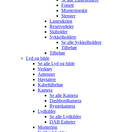
Fotsett
Monteringskit
Stenger
Lastesikring
Reservedeler
Skiholder
Sykkelholdere
Se alle
Sykkelholdere
Tilbehør
Tilbehør
Lyd og bilde
Se alle
Lyd og bilde
Verktøy
Antenner
Høytalere
Kabeltilbehør
Kamera
Se alle
Kamera
Dashbordkamera
Ryggekamera
Lydkilder
Se alle
Lydkilder
DAB Enheter
Montering