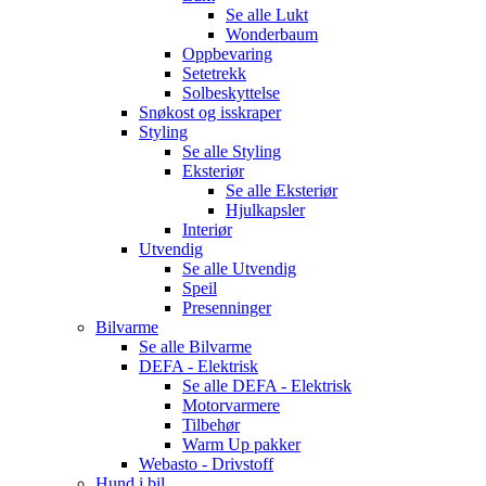
Se alle
Lukt
Wonderbaum
Oppbevaring
Setetrekk
Solbeskyttelse
Snøkost og isskraper
Styling
Se alle
Styling
Eksteriør
Se alle
Eksteriør
Hjulkapsler
Interiør
Utvendig
Se alle
Utvendig
Speil
Presenninger
Bilvarme
Se alle
Bilvarme
DEFA - Elektrisk
Se alle
DEFA - Elektrisk
Motorvarmere
Tilbehør
Warm Up pakker
Webasto - Drivstoff
Hund i bil