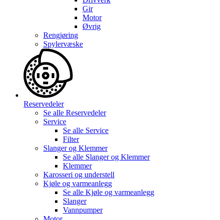
Gir
Motor
Øvrig
Rengjøring
Spylervæske
Reservedeler
Se alle
Reservedeler
Service
Se alle
Service
Filter
Slanger og Klemmer
Se alle
Slanger og Klemmer
Klemmer
Karosseri og understell
Kjøle og varmeanlegg
Se alle
Kjøle og varmeanlegg
Slanger
Vannpumper
Motor