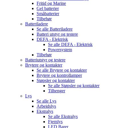
Fritid og Marine
Gel batterier
Småbatterier
Tilbehør
Batteriladere
Se alle
Batteriladere
Batteri utstyr og testere
DEFA - Elektrisk
Se alle
DEFA - Elektrisk
Powersystem
Tilbehør
Batteriutstyr og testere
Brytere og kontakter
Se alle
Brytere og kontakter
Brytere og kontrollamper
Støpsler og kontakter
Se alle
Støpsler og kontakter
Tilhenger
Lys
Se alle
Lys
Arbeidslys
Ekstralys
Se alle
Ekstralys
Fjernlys
LED Barer