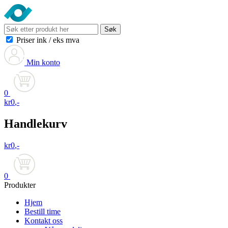
Søk
Priser ink
/
eks mva
Min konto
0
kr
0
,-
Handlekurv
kr
0
,-
0
Produkter
Hjem
Bestill time
Kontakt oss