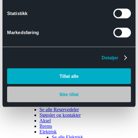
Se alle
Interiør
Sikkerhetsbelte
Statistikk
Tanklokk
Vindusviskere
Markedsføring
Detaljer
Tilhengere
Se alle
Tilhengere
Biltransport
Tillat alle
Maskinhenger
Yrkeshenger
Båthengere
Skaphengere
Ikke tillat
Varehengere
Reservedeler
Se alle
Reservedeler
Støpsler og kontakter
Aksel
Brems
Elektrisk
Se alle
Elektrisk