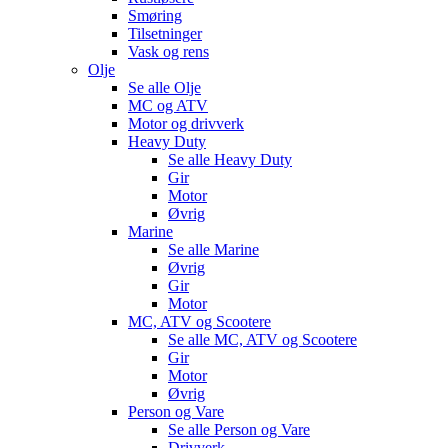
Smøring
Tilsetninger
Vask og rens
Olje
Se alle
Olje
MC og ATV
Motor og drivverk
Heavy Duty
Se alle
Heavy Duty
Gir
Motor
Øvrig
Marine
Se alle
Marine
Øvrig
Gir
Motor
MC, ATV og Scootere
Se alle
MC, ATV og Scootere
Gir
Motor
Øvrig
Person og Vare
Se alle
Person og Vare
Drivverk