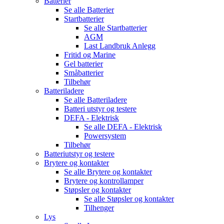
Batterier
Se alle
Batterier
Startbatterier
Se alle
Startbatterier
AGM
Last Landbruk Anlegg
Fritid og Marine
Gel batterier
Småbatterier
Tilbehør
Batteriladere
Se alle
Batteriladere
Batteri utstyr og testere
DEFA - Elektrisk
Se alle
DEFA - Elektrisk
Powersystem
Tilbehør
Batteriutstyr og testere
Brytere og kontakter
Se alle
Brytere og kontakter
Brytere og kontrollamper
Støpsler og kontakter
Se alle
Støpsler og kontakter
Tilhenger
Lys