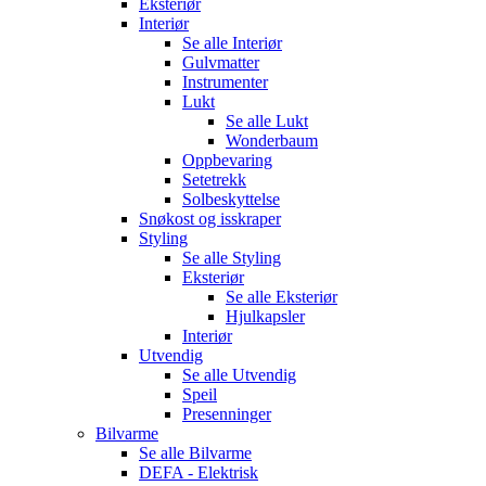
Eksteriør
Interiør
Se alle
Interiør
Gulvmatter
Instrumenter
Lukt
Se alle
Lukt
Wonderbaum
Oppbevaring
Setetrekk
Solbeskyttelse
Snøkost og isskraper
Styling
Se alle
Styling
Eksteriør
Se alle
Eksteriør
Hjulkapsler
Interiør
Utvendig
Se alle
Utvendig
Speil
Presenninger
Bilvarme
Se alle
Bilvarme
DEFA - Elektrisk