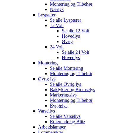
Montering og Tilbehør
Nærlys
Lyspærer
Se alle
Lyspærer
12 Volt
Se alle
12 Volt
Hovedlys
Øvrig
24 Volt
Se alle
24 Volt
Hovedlys
Montering
Se alle
Montering
Montering og Tilbehør
Øvrig lys
Se alle
Øvrig lys
Baklykter og Bremselys
Markeringslys
Montering og Tilbehør
Ryggelys
Varsellys
Se alle
Varsellys
Roterende og Blitz
Arbeidslamper
Lommelykter