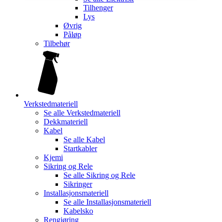
Tilhenger
Lys
Øvrig
Påløp
Tilbehør
Verkstedmateriell
Se alle
Verkstedmateriell
Dekkmateriell
Kabel
Se alle
Kabel
Startkabler
Kjemi
Sikring og Rele
Se alle
Sikring og Rele
Sikringer
Installasjonsmateriell
Se alle
Installasjonsmateriell
Kabelsko
Rengjøring