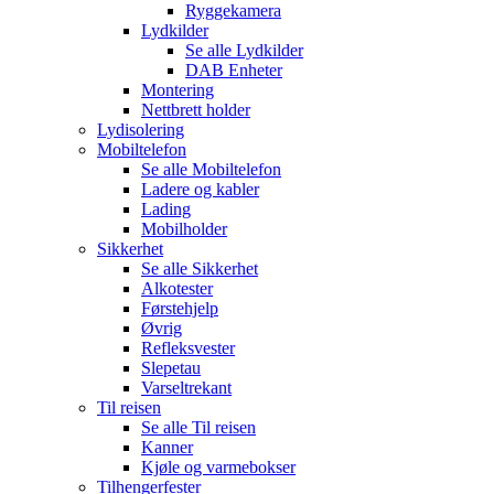
Ryggekamera
Lydkilder
Se alle
Lydkilder
DAB Enheter
Montering
Nettbrett holder
Lydisolering
Mobiltelefon
Se alle
Mobiltelefon
Ladere og kabler
Lading
Mobilholder
Sikkerhet
Se alle
Sikkerhet
Alkotester
Førstehjelp
Øvrig
Refleksvester
Slepetau
Varseltrekant
Til reisen
Se alle
Til reisen
Kanner
Kjøle og varmebokser
Tilhengerfester