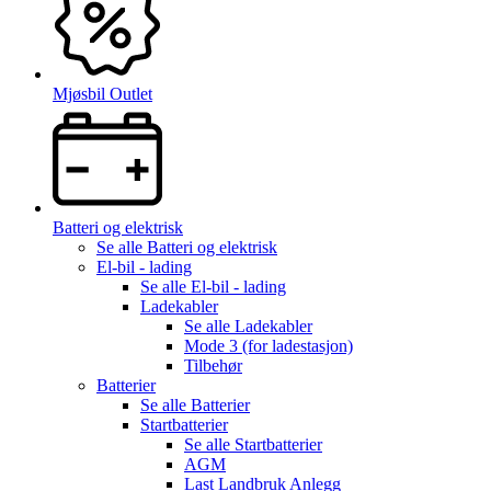
Mjøsbil Outlet
Batteri og elektrisk
Se alle
Batteri og elektrisk
El-bil - lading
Se alle
El-bil - lading
Ladekabler
Se alle
Ladekabler
Mode 3 (for ladestasjon)
Tilbehør
Batterier
Se alle
Batterier
Startbatterier
Se alle
Startbatterier
AGM
Last Landbruk Anlegg