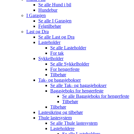
Se alle
Hund i bil
Hundebur
I Garasjen
Se alle
I Garasjen
Felgtilbehør
Last og Dra
Se alle
Last og Dra
Lasteholder
Se alle
Lasteholder
For tak
Sykkelholder
Se alle
Sykkelholder
For hengerfeste
Tilbehør
Tak- og bagasjebokser
Se alle
Tak- og bagasjebokser
Bagasjeboks for hengerfeste
Se alle
Bagasjeboks for hengerfeste
Tilbehør
Tilbehør
Lastesikring og tilbehør
Thule lastesystem
Se alle
Thule lastesystem
Lasteholdere
Se alle
Lasteholdere