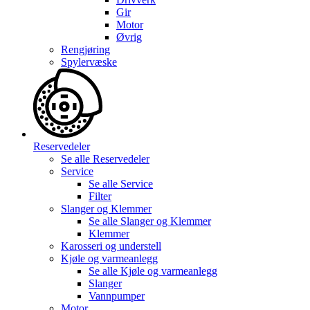
Gir
Motor
Øvrig
Rengjøring
Spylervæske
Reservedeler
Se alle
Reservedeler
Service
Se alle
Service
Filter
Slanger og Klemmer
Se alle
Slanger og Klemmer
Klemmer
Karosseri og understell
Kjøle og varmeanlegg
Se alle
Kjøle og varmeanlegg
Slanger
Vannpumper
Motor