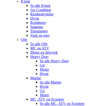
Kjemi
Se alle
Kjemi
Air Condition
Rustbeskyttelse
Øvrig
Rustløsere
Smøring
Tilsetninger
Vask og rens
Olje
Se alle
Olje
MC og ATV
Motor og drivverk
Heavy Duty
Se alle
Heavy Duty
Gir
Motor
Øvrig
Marine
Se alle
Marine
Øvrig
Gir
Motor
MC, ATV og Scootere
Se alle
MC, ATV og Scootere