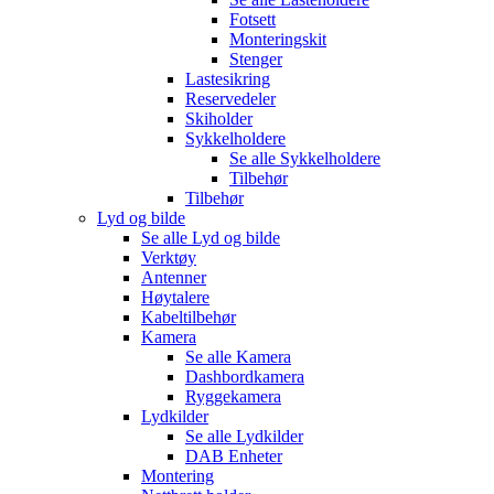
Fotsett
Monteringskit
Stenger
Lastesikring
Reservedeler
Skiholder
Sykkelholdere
Se alle
Sykkelholdere
Tilbehør
Tilbehør
Lyd og bilde
Se alle
Lyd og bilde
Verktøy
Antenner
Høytalere
Kabeltilbehør
Kamera
Se alle
Kamera
Dashbordkamera
Ryggekamera
Lydkilder
Se alle
Lydkilder
DAB Enheter
Montering