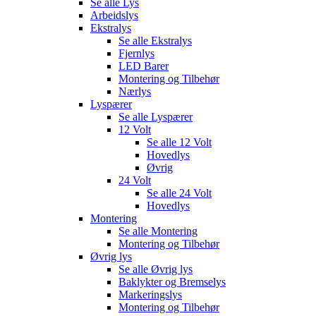
Se alle
Lys
Arbeidslys
Ekstralys
Se alle
Ekstralys
Fjernlys
LED Barer
Montering og Tilbehør
Nærlys
Lyspærer
Se alle
Lyspærer
12 Volt
Se alle
12 Volt
Hovedlys
Øvrig
24 Volt
Se alle
24 Volt
Hovedlys
Montering
Se alle
Montering
Montering og Tilbehør
Øvrig lys
Se alle
Øvrig lys
Baklykter og Bremselys
Markeringslys
Montering og Tilbehør