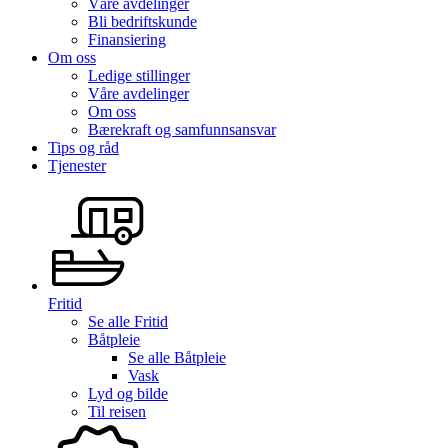
Våre avdelinger
Bli bedriftskunde
Finansiering
Om oss
Ledige stillinger
Våre avdelinger
Om oss
Bærekraft og samfunnsansvar
Tips og råd
Tjenester
Fritid
Se alle
Fritid
Båtpleie
Se alle
Båtpleie
Vask
Lyd og bilde
Til reisen