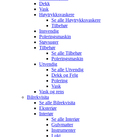
Dekk
Vask
Høytrykksvaskere
Se alle
Høytrykksvaskere
Tilbehør
Innvendig
Poleringsmaskin
Støvsuger
Tilbehør
Se alle
Tilbehør
Poleringsmaskin
Utvendig
Se alle
Utvendig
Dekk og Felg
Polering
Vask
Vask og rens
Bilrekvisita
Se alle
Bilrekvisita
Eksteriør
Interiør
Se alle
Interiør
Gulvmatter
Instrumenter
Lukt