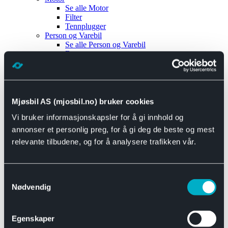
Se alle
Motor
Filter
Tennplugger
Person og Varebil
Se alle
Person og Varebil
Brems
Elektrisk
Bremser
Motor og drivverk
Universal
Se alle
Universal
Mjøsbil AS (mjosbil.no) bruker cookies
Bremsedeler
Vi bruker informasjonskapsler for å gi innhold og
Se alle
Bremsedeler
Bremsenippler
annonser et personlig preg, for å gi deg de beste og mest
Drivline og motor
relevante tilbudene, og for å analysere trafikken vår.
Se alle
Drivline og motor
Bensinpumpe
Eksosanlegg
Se alle
Eksosanlegg
Samtykkevalg
Reparasjonsmateriell
Nødvendig
Eksteriør
Se alle
Eksteriør
Horn og Tuter
Egenskaper
Speil
Interiør