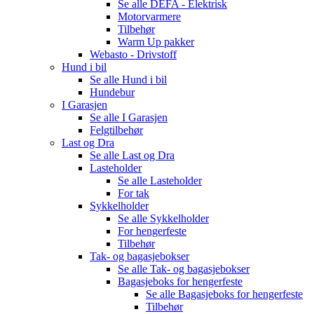
Se alle
DEFA - Elektrisk
Motorvarmere
Tilbehør
Warm Up pakker
Webasto - Drivstoff
Hund i bil
Se alle
Hund i bil
Hundebur
I Garasjen
Se alle
I Garasjen
Felgtilbehør
Last og Dra
Se alle
Last og Dra
Lasteholder
Se alle
Lasteholder
For tak
Sykkelholder
Se alle
Sykkelholder
For hengerfeste
Tilbehør
Tak- og bagasjebokser
Se alle
Tak- og bagasjebokser
Bagasjeboks for hengerfeste
Se alle
Bagasjeboks for hengerfeste
Tilbehør