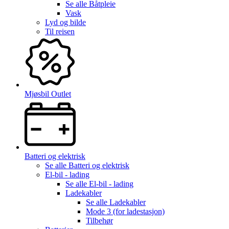
Se alle
Båtpleie
Vask
Lyd og bilde
Til reisen
Mjøsbil Outlet
Batteri og elektrisk
Se alle
Batteri og elektrisk
El-bil - lading
Se alle
El-bil - lading
Ladekabler
Se alle
Ladekabler
Mode 3 (for ladestasjon)
Tilbehør