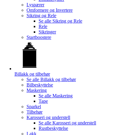
Lyspærer
Omformere og Invertere
Sikring og Rele
Se alle
Sikring og Rele
Rele
Sikringer
Startboostere
Billakk og tilbehør
Se alle
Billakk og tilbehør
Bilbeskyttelse
Maskering
Se alle
Maskering
Tape
Sparkel
Tilbehør
Karosseri og understell
Se alle
Karosseri og understell
Rustbeskyttelse
Lakk