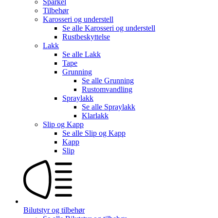
Sparkel
Tilbehør
Karosseri og understell
Se alle
Karosseri og understell
Rustbeskyttelse
Lakk
Se alle
Lakk
Tape
Grunning
Se alle
Grunning
Rustomvandling
Spraylakk
Se alle
Spraylakk
Klarlakk
Slip og Kapp
Se alle
Slip og Kapp
Kapp
Slip
Bilutstyr og tilbehør