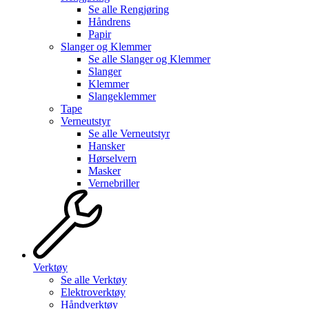
Se alle
Rengjøring
Håndrens
Papir
Slanger og Klemmer
Se alle
Slanger og Klemmer
Slanger
Klemmer
Slangeklemmer
Tape
Verneutstyr
Se alle
Verneutstyr
Hansker
Hørselvern
Masker
Vernebriller
Verktøy
Se alle
Verktøy
Elektroverktøy
Håndverktøy