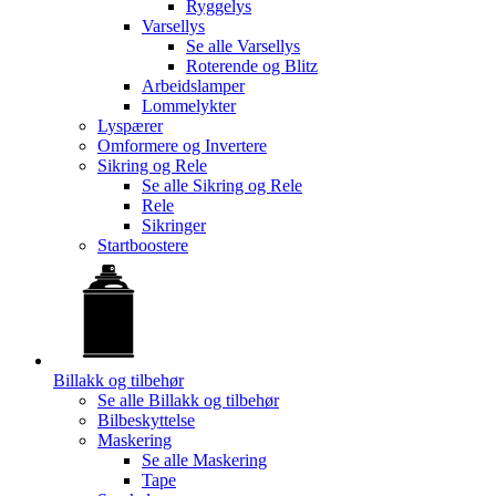
Ryggelys
Varsellys
Se alle
Varsellys
Roterende og Blitz
Arbeidslamper
Lommelykter
Lyspærer
Omformere og Invertere
Sikring og Rele
Se alle
Sikring og Rele
Rele
Sikringer
Startboostere
Billakk og tilbehør
Se alle
Billakk og tilbehør
Bilbeskyttelse
Maskering
Se alle
Maskering
Tape