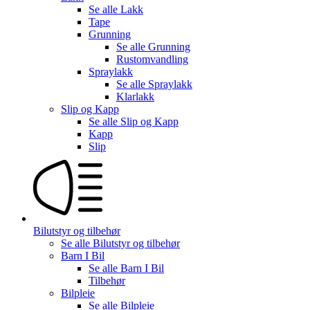
Se alle
Lakk
Tape
Grunning
Se alle
Grunning
Rustomvandling
Spraylakk
Se alle
Spraylakk
Klarlakk
Slip og Kapp
Se alle
Slip og Kapp
Kapp
Slip
Bilutstyr og tilbehør
Se alle
Bilutstyr og tilbehør
Barn I Bil
Se alle
Barn I Bil
Tilbehør
Bilpleie
Se alle
Bilpleie