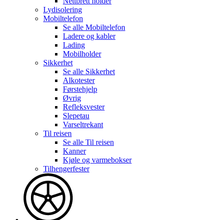
Nettbrett holder
Lydisolering
Mobiltelefon
Se alle
Mobiltelefon
Ladere og kabler
Lading
Mobilholder
Sikkerhet
Se alle
Sikkerhet
Alkotester
Førstehjelp
Øvrig
Refleksvester
Slepetau
Varseltrekant
Til reisen
Se alle
Til reisen
Kanner
Kjøle og varmebokser
Tilhengerfester