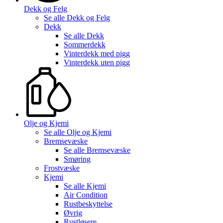
Dekk og Felg
Se alle
Dekk og Felg
Dekk
Se alle
Dekk
Sommerdekk
Vinterdekk med pigg
Vinterdekk uten pigg
Olje og Kjemi
Se alle
Olje og Kjemi
Bremsevæske
Se alle
Bremsevæske
Smøring
Frostvæske
Kjemi
Se alle
Kjemi
Air Condition
Rustbeskyttelse
Øvrig
Rustløsere