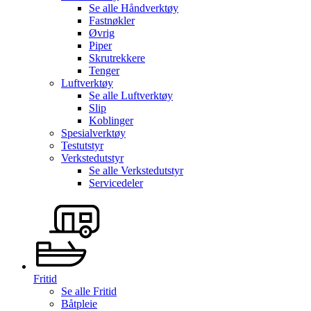
Se alle
Håndverktøy
Fastnøkler
Øvrig
Piper
Skrutrekkere
Tenger
Luftverktøy
Se alle
Luftverktøy
Slip
Koblinger
Spesialverktøy
Testutstyr
Verkstedutstyr
Se alle
Verkstedutstyr
Servicedeler
Fritid
Se alle
Fritid
Båtpleie