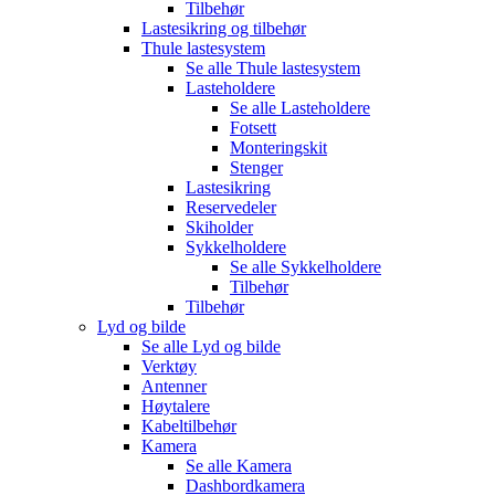
Tilbehør
Lastesikring og tilbehør
Thule lastesystem
Se alle
Thule lastesystem
Lasteholdere
Se alle
Lasteholdere
Fotsett
Monteringskit
Stenger
Lastesikring
Reservedeler
Skiholder
Sykkelholdere
Se alle
Sykkelholdere
Tilbehør
Tilbehør
Lyd og bilde
Se alle
Lyd og bilde
Verktøy
Antenner
Høytalere
Kabeltilbehør
Kamera
Se alle
Kamera
Dashbordkamera