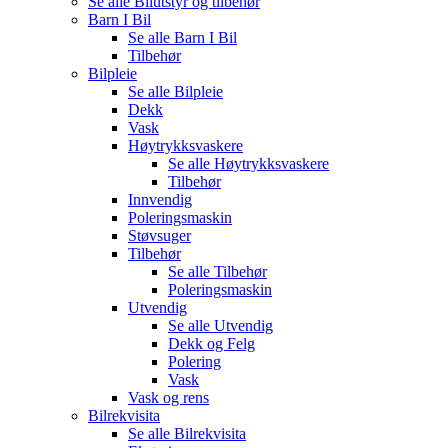
Se alle
Bilutstyr og tilbehør
Barn I Bil
Se alle
Barn I Bil
Tilbehør
Bilpleie
Se alle
Bilpleie
Dekk
Vask
Høytrykksvaskere
Se alle
Høytrykksvaskere
Tilbehør
Innvendig
Poleringsmaskin
Støvsuger
Tilbehør
Se alle
Tilbehør
Poleringsmaskin
Utvendig
Se alle
Utvendig
Dekk og Felg
Polering
Vask
Vask og rens
Bilrekvisita
Se alle
Bilrekvisita