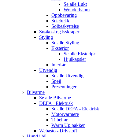
Se alle
Lukt
Wonderbaum
Oppbevaring
Setetrekk
Solbeskyttelse
Snøkost og isskraper
Styling
Se alle
Styling
Eksteriør
Se alle
Eksteriør
Hjulkapsler
Interiør
Utvendig
Se alle
Utvendig
Speil
Presenninger
Bilvarme
Se alle
Bilvarme
DEFA - Elektrisk
Se alle
DEFA - Elektrisk
Motorvarmere
Tilbehør
Warm Up pakker
Webasto - Drivstoff
Hund i bil