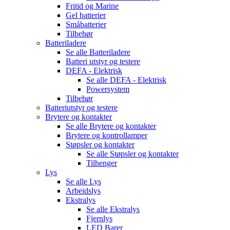
Fritid og Marine
Gel batterier
Småbatterier
Tilbehør
Batteriladere
Se alle
Batteriladere
Batteri utstyr og testere
DEFA - Elektrisk
Se alle
DEFA - Elektrisk
Powersystem
Tilbehør
Batteriutstyr og testere
Brytere og kontakter
Se alle
Brytere og kontakter
Brytere og kontrollamper
Støpsler og kontakter
Se alle
Støpsler og kontakter
Tilhenger
Lys
Se alle
Lys
Arbeidslys
Ekstralys
Se alle
Ekstralys
Fjernlys
LED Barer