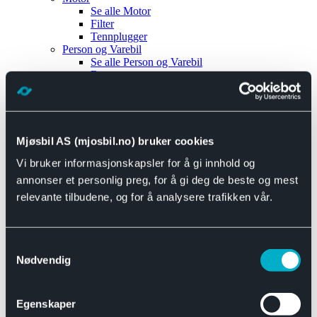
Se alle
Motor
Filter
Tennplugger
Person og Varebil
Se alle
Person og Varebil
Brems
Elektrisk
Bremser
Motor og drivverk
Universal
Se alle
Universal
Mjøsbil AS (mjosbil.no) bruker cookies
Bremsedeler
Vi bruker informasjonskapsler for å gi innhold og
Se alle
Bremsedeler
Bremsenippler
annonser et personlig preg, for å gi deg de beste og mest
Drivline og motor
relevante tilbudene, og for å analysere trafikken vår.
Se alle
Drivline og motor
Bensinpumpe
Eksosanlegg
Se alle
Eksosanlegg
Samtykkevalg
Reparasjonsmateriell
Nødvendig
Eksteriør
Se alle
Eksteriør
Horn og Tuter
Egenskaper
Speil
Interiør