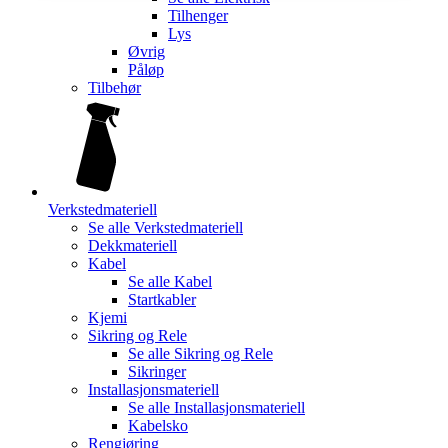
Tilhenger
Lys
Øvrig
Påløp
Tilbehør
Verkstedmateriell
Se alle
Verkstedmateriell
Dekkmateriell
Kabel
Se alle
Kabel
Startkabler
Kjemi
Sikring og Rele
Se alle
Sikring og Rele
Sikringer
Installasjonsmateriell
Se alle
Installasjonsmateriell
Kabelsko
Rengjøring