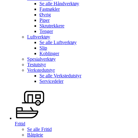
Se alle
Håndverktøy
Fastnøkler
Øvrig
Piper
Skrutrekkere
Tenger
Luftverktøy
Se alle
Luftverktøy
Slip
Koblinger
Spesialverktøy
Testutstyr
Verkstedutstyr
Se alle
Verkstedutstyr
Servicedeler
Fritid
Se alle
Fritid
Båtpleie