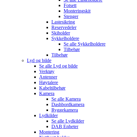
Fotsett
Monteringskit
Stenger
Lastesikring
Reservedeler
Skiholder
Sykkelholdere
Se alle
Sykkelholdere
Tilbehør
Tilbehør
Lyd og bilde
Se alle
Lyd og bilde
Verktøy
Antenner
Høytalere
Kabeltilbehør
Kamera
Se alle
Kamera
Dashbordkamera
Ryggekamera
Lydkilder
Se alle
Lydkilder
DAB Enheter
Montering