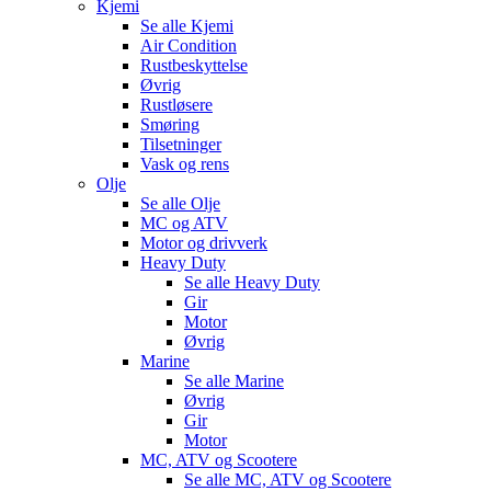
Kjemi
Se alle
Kjemi
Air Condition
Rustbeskyttelse
Øvrig
Rustløsere
Smøring
Tilsetninger
Vask og rens
Olje
Se alle
Olje
MC og ATV
Motor og drivverk
Heavy Duty
Se alle
Heavy Duty
Gir
Motor
Øvrig
Marine
Se alle
Marine
Øvrig
Gir
Motor
MC, ATV og Scootere
Se alle
MC, ATV og Scootere