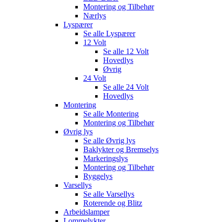
Montering og Tilbehør
Nærlys
Lyspærer
Se alle
Lyspærer
12 Volt
Se alle
12 Volt
Hovedlys
Øvrig
24 Volt
Se alle
24 Volt
Hovedlys
Montering
Se alle
Montering
Montering og Tilbehør
Øvrig lys
Se alle
Øvrig lys
Baklykter og Bremselys
Markeringslys
Montering og Tilbehør
Ryggelys
Varsellys
Se alle
Varsellys
Roterende og Blitz
Arbeidslamper
Lommelykter