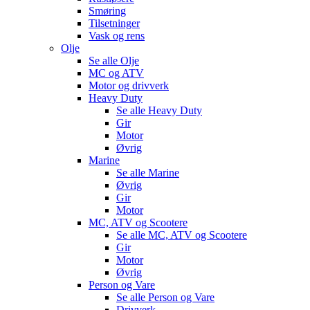
Smøring
Tilsetninger
Vask og rens
Olje
Se alle
Olje
MC og ATV
Motor og drivverk
Heavy Duty
Se alle
Heavy Duty
Gir
Motor
Øvrig
Marine
Se alle
Marine
Øvrig
Gir
Motor
MC, ATV og Scootere
Se alle
MC, ATV og Scootere
Gir
Motor
Øvrig
Person og Vare
Se alle
Person og Vare
Drivverk