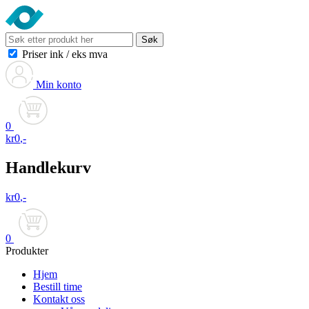
Søk
Priser ink
/
eks mva
Min konto
0
kr
0
,-
Handlekurv
kr
0
,-
0
Produkter
Hjem
Bestill time
Kontakt oss