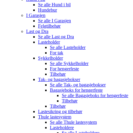
Se alle
Hund i bil
Hundebur
I Garasjen
Se alle
I Garasjen
Felgtilbehør
Last og Dra
Se alle
Last og Dra
Lasteholder
Se alle
Lasteholder
For tak
Sykkelholder
Se alle
Sykkelholder
For hengerfeste
Tilbehør
Tak- og bagasjebokser
Se alle
Tak- og bagasjebokser
Bagasjeboks for hengerfeste
Se alle
Bagasjeboks for hengerfeste
Tilbehør
Tilbehør
Lastesikring og tilbehør
Thule lastesystem
Se alle
Thule lastesystem
Lasteholdere
Se alle
Lasteholdere