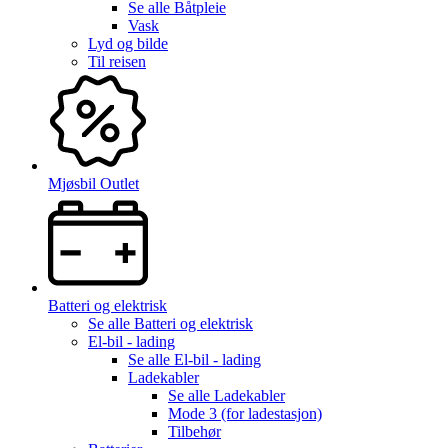
Se alle
Båtpleie
Vask
Lyd og bilde
Til reisen
Mjøsbil Outlet
Batteri og elektrisk
Se alle
Batteri og elektrisk
El-bil - lading
Se alle
El-bil - lading
Ladekabler
Se alle
Ladekabler
Mode 3 (for ladestasjon)
Tilbehør