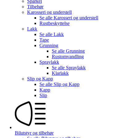
Sparkel
Tilbehør
Karosseri og understell
Se alle
Karosseri og understell
Rustbeskyttelse
Lakk
Se alle
Lakk
Tape
Grunning
Se alle
Grunning
Rustomvandling
Spraylakk
Se alle
Spraylakk
Klarlakk
Slip og Kapp
Se alle
Slip og Kapp
Kapp
Slip
Bilutstyr og tilbehør