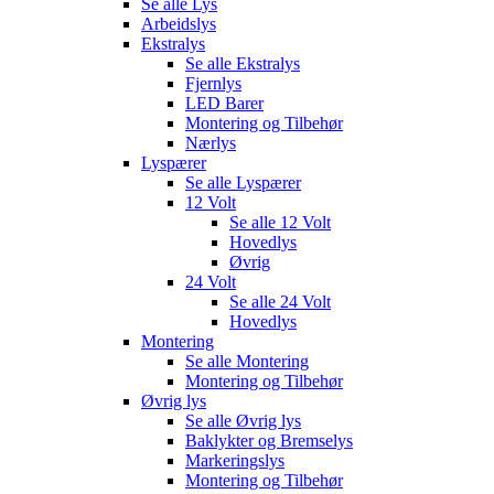
Se alle
Lys
Arbeidslys
Ekstralys
Se alle
Ekstralys
Fjernlys
LED Barer
Montering og Tilbehør
Nærlys
Lyspærer
Se alle
Lyspærer
12 Volt
Se alle
12 Volt
Hovedlys
Øvrig
24 Volt
Se alle
24 Volt
Hovedlys
Montering
Se alle
Montering
Montering og Tilbehør
Øvrig lys
Se alle
Øvrig lys
Baklykter og Bremselys
Markeringslys
Montering og Tilbehør