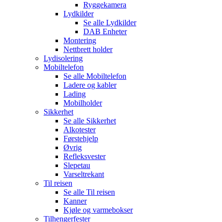
Ryggekamera
Lydkilder
Se alle
Lydkilder
DAB Enheter
Montering
Nettbrett holder
Lydisolering
Mobiltelefon
Se alle
Mobiltelefon
Ladere og kabler
Lading
Mobilholder
Sikkerhet
Se alle
Sikkerhet
Alkotester
Førstehjelp
Øvrig
Refleksvester
Slepetau
Varseltrekant
Til reisen
Se alle
Til reisen
Kanner
Kjøle og varmebokser
Tilhengerfester