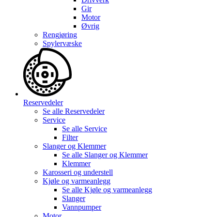
Gir
Motor
Øvrig
Rengjøring
Spylervæske
Reservedeler
Se alle
Reservedeler
Service
Se alle
Service
Filter
Slanger og Klemmer
Se alle
Slanger og Klemmer
Klemmer
Karosseri og understell
Kjøle og varmeanlegg
Se alle
Kjøle og varmeanlegg
Slanger
Vannpumper
Motor