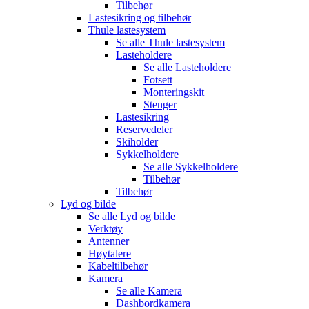
Tilbehør
Lastesikring og tilbehør
Thule lastesystem
Se alle
Thule lastesystem
Lasteholdere
Se alle
Lasteholdere
Fotsett
Monteringskit
Stenger
Lastesikring
Reservedeler
Skiholder
Sykkelholdere
Se alle
Sykkelholdere
Tilbehør
Tilbehør
Lyd og bilde
Se alle
Lyd og bilde
Verktøy
Antenner
Høytalere
Kabeltilbehør
Kamera
Se alle
Kamera
Dashbordkamera