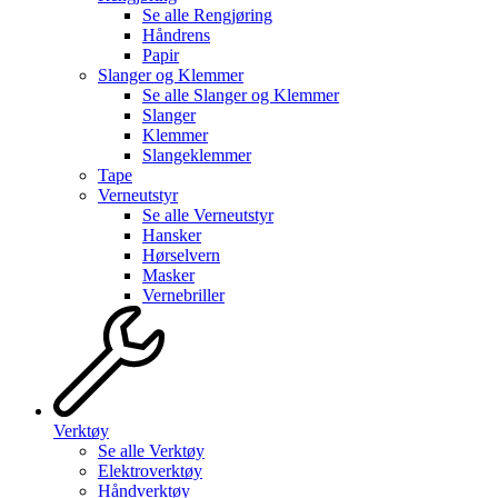
Se alle
Rengjøring
Håndrens
Papir
Slanger og Klemmer
Se alle
Slanger og Klemmer
Slanger
Klemmer
Slangeklemmer
Tape
Verneutstyr
Se alle
Verneutstyr
Hansker
Hørselvern
Masker
Vernebriller
Verktøy
Se alle
Verktøy
Elektroverktøy
Håndverktøy