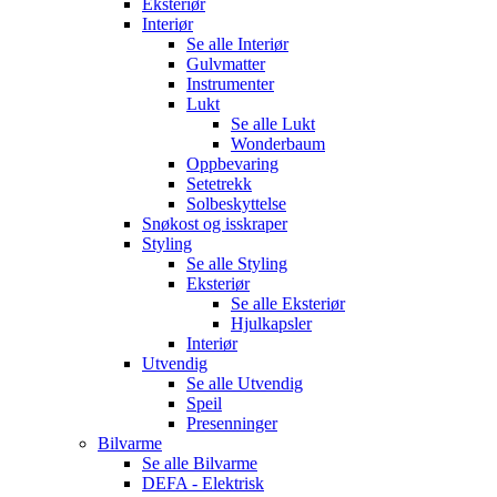
Eksteriør
Interiør
Se alle
Interiør
Gulvmatter
Instrumenter
Lukt
Se alle
Lukt
Wonderbaum
Oppbevaring
Setetrekk
Solbeskyttelse
Snøkost og isskraper
Styling
Se alle
Styling
Eksteriør
Se alle
Eksteriør
Hjulkapsler
Interiør
Utvendig
Se alle
Utvendig
Speil
Presenninger
Bilvarme
Se alle
Bilvarme
DEFA - Elektrisk