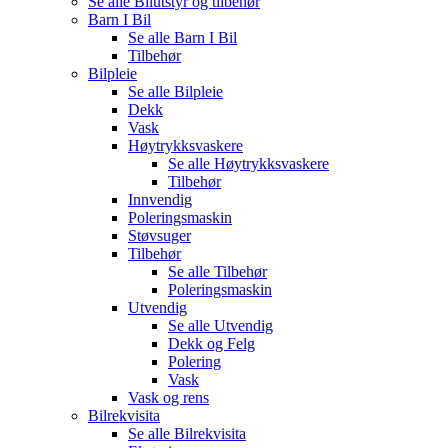
Se alle
Bilutstyr og tilbehør
Barn I Bil
Se alle
Barn I Bil
Tilbehør
Bilpleie
Se alle
Bilpleie
Dekk
Vask
Høytrykksvaskere
Se alle
Høytrykksvaskere
Tilbehør
Innvendig
Poleringsmaskin
Støvsuger
Tilbehør
Se alle
Tilbehør
Poleringsmaskin
Utvendig
Se alle
Utvendig
Dekk og Felg
Polering
Vask
Vask og rens
Bilrekvisita
Se alle
Bilrekvisita