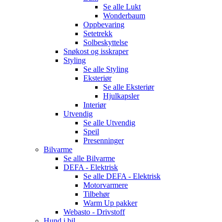
Se alle
Lukt
Wonderbaum
Oppbevaring
Setetrekk
Solbeskyttelse
Snøkost og isskraper
Styling
Se alle
Styling
Eksteriør
Se alle
Eksteriør
Hjulkapsler
Interiør
Utvendig
Se alle
Utvendig
Speil
Presenninger
Bilvarme
Se alle
Bilvarme
DEFA - Elektrisk
Se alle
DEFA - Elektrisk
Motorvarmere
Tilbehør
Warm Up pakker
Webasto - Drivstoff
Hund i bil