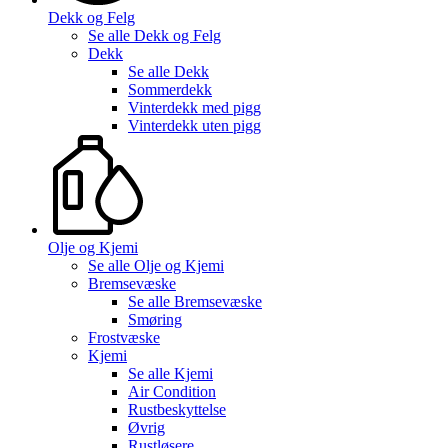
Dekk og Felg
Se alle
Dekk og Felg
Dekk
Se alle
Dekk
Sommerdekk
Vinterdekk med pigg
Vinterdekk uten pigg
Olje og Kjemi
Se alle
Olje og Kjemi
Bremsevæske
Se alle
Bremsevæske
Smøring
Frostvæske
Kjemi
Se alle
Kjemi
Air Condition
Rustbeskyttelse
Øvrig
Rustløsere