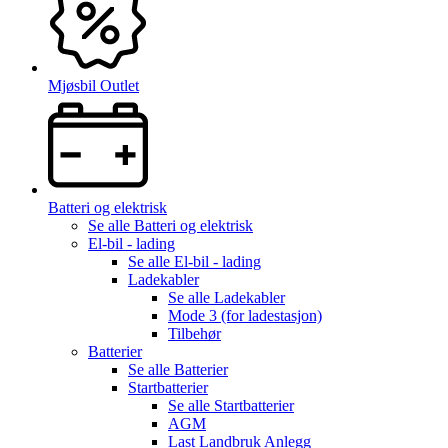
Mjøsbil Outlet
Batteri og elektrisk
Se alle
Batteri og elektrisk
El-bil - lading
Se alle
El-bil - lading
Ladekabler
Se alle
Ladekabler
Mode 3 (for ladestasjon)
Tilbehør
Batterier
Se alle
Batterier
Startbatterier
Se alle
Startbatterier
AGM
Last Landbruk Anlegg