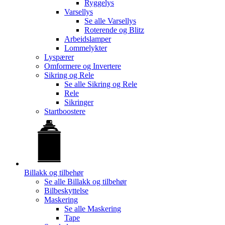
Ryggelys
Varsellys
Se alle
Varsellys
Roterende og Blitz
Arbeidslamper
Lommelykter
Lyspærer
Omformere og Invertere
Sikring og Rele
Se alle
Sikring og Rele
Rele
Sikringer
Startboostere
Billakk og tilbehør
Se alle
Billakk og tilbehør
Bilbeskyttelse
Maskering
Se alle
Maskering
Tape