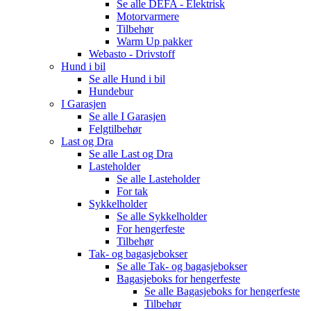
Se alle
DEFA - Elektrisk
Motorvarmere
Tilbehør
Warm Up pakker
Webasto - Drivstoff
Hund i bil
Se alle
Hund i bil
Hundebur
I Garasjen
Se alle
I Garasjen
Felgtilbehør
Last og Dra
Se alle
Last og Dra
Lasteholder
Se alle
Lasteholder
For tak
Sykkelholder
Se alle
Sykkelholder
For hengerfeste
Tilbehør
Tak- og bagasjebokser
Se alle
Tak- og bagasjebokser
Bagasjeboks for hengerfeste
Se alle
Bagasjeboks for hengerfeste
Tilbehør