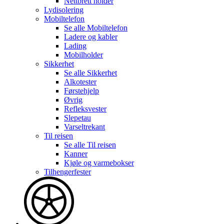
Nettbrett holder
Lydisolering
Mobiltelefon
Se alle
Mobiltelefon
Ladere og kabler
Lading
Mobilholder
Sikkerhet
Se alle
Sikkerhet
Alkotester
Førstehjelp
Øvrig
Refleksvester
Slepetau
Varseltrekant
Til reisen
Se alle
Til reisen
Kanner
Kjøle og varmebokser
Tilhengerfester