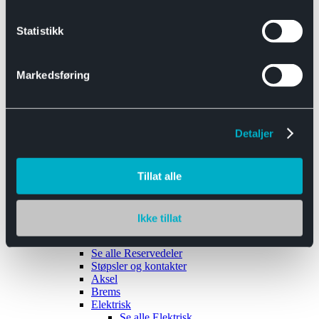
Se alle
Interiør
Sikkerhetsbelte
Statistikk
Tanklokk
Vindusviskere
Markedsføring
Detaljer
Tilhengere
Se alle
Tilhengere
Biltransport
Tillat alle
Maskinhenger
Yrkeshenger
Båthengere
Skaphengere
Ikke tillat
Varehengere
Reservedeler
Se alle
Reservedeler
Støpsler og kontakter
Aksel
Brems
Elektrisk
Se alle
Elektrisk