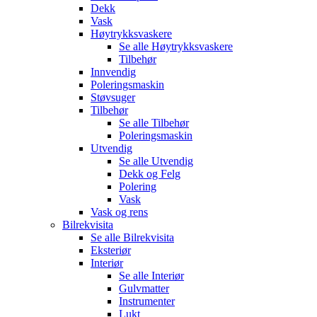
Dekk
Vask
Høytrykksvaskere
Se alle
Høytrykksvaskere
Tilbehør
Innvendig
Poleringsmaskin
Støvsuger
Tilbehør
Se alle
Tilbehør
Poleringsmaskin
Utvendig
Se alle
Utvendig
Dekk og Felg
Polering
Vask
Vask og rens
Bilrekvisita
Se alle
Bilrekvisita
Eksteriør
Interiør
Se alle
Interiør
Gulvmatter
Instrumenter
Lukt