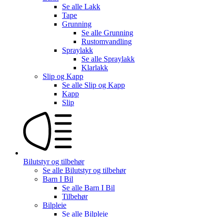
Se alle
Lakk
Tape
Grunning
Se alle
Grunning
Rustomvandling
Spraylakk
Se alle
Spraylakk
Klarlakk
Slip og Kapp
Se alle
Slip og Kapp
Kapp
Slip
Bilutstyr og tilbehør
Se alle
Bilutstyr og tilbehør
Barn I Bil
Se alle
Barn I Bil
Tilbehør
Bilpleie
Se alle
Bilpleie