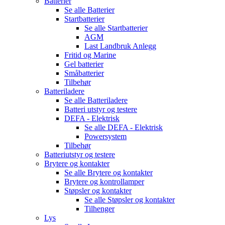
Batterier
Se alle
Batterier
Startbatterier
Se alle
Startbatterier
AGM
Last Landbruk Anlegg
Fritid og Marine
Gel batterier
Småbatterier
Tilbehør
Batteriladere
Se alle
Batteriladere
Batteri utstyr og testere
DEFA - Elektrisk
Se alle
DEFA - Elektrisk
Powersystem
Tilbehør
Batteriutstyr og testere
Brytere og kontakter
Se alle
Brytere og kontakter
Brytere og kontrollamper
Støpsler og kontakter
Se alle
Støpsler og kontakter
Tilhenger
Lys