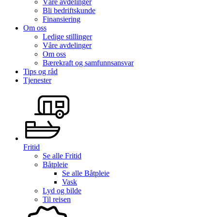
Våre avdelinger
Bli bedriftskunde
Finansiering
Om oss
Ledige stillinger
Våre avdelinger
Om oss
Bærekraft og samfunnsansvar
Tips og råd
Tjenester
Fritid
Se alle
Fritid
Båtpleie
Se alle
Båtpleie
Vask
Lyd og bilde
Til reisen