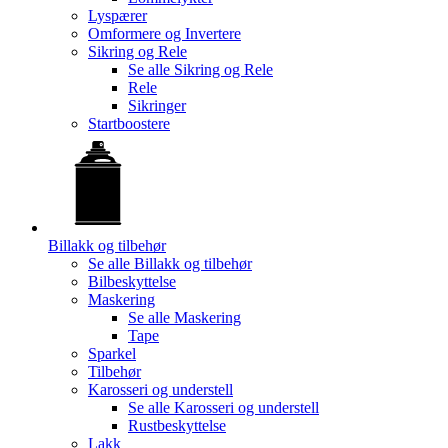
Lyspærer
Omformere og Invertere
Sikring og Rele
Se alle
Sikring og Rele
Rele
Sikringer
Startboostere
Billakk og tilbehør
Se alle
Billakk og tilbehør
Bilbeskyttelse
Maskering
Se alle
Maskering
Tape
Sparkel
Tilbehør
Karosseri og understell
Se alle
Karosseri og understell
Rustbeskyttelse
Lakk