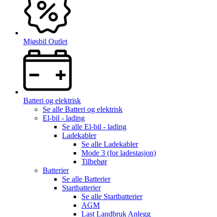
Mjøsbil Outlet
Batteri og elektrisk
Se alle
Batteri og elektrisk
El-bil - lading
Se alle
El-bil - lading
Ladekabler
Se alle
Ladekabler
Mode 3 (for ladestasjon)
Tilbehør
Batterier
Se alle
Batterier
Startbatterier
Se alle
Startbatterier
AGM
Last Landbruk Anlegg