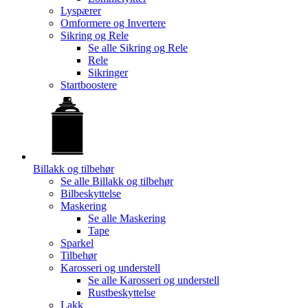
Lyspærer
Omformere og Invertere
Sikring og Rele
Se alle
Sikring og Rele
Rele
Sikringer
Startboostere
Billakk og tilbehør
Se alle
Billakk og tilbehør
Bilbeskyttelse
Maskering
Se alle
Maskering
Tape
Sparkel
Tilbehør
Karosseri og understell
Se alle
Karosseri og understell
Rustbeskyttelse
Lakk