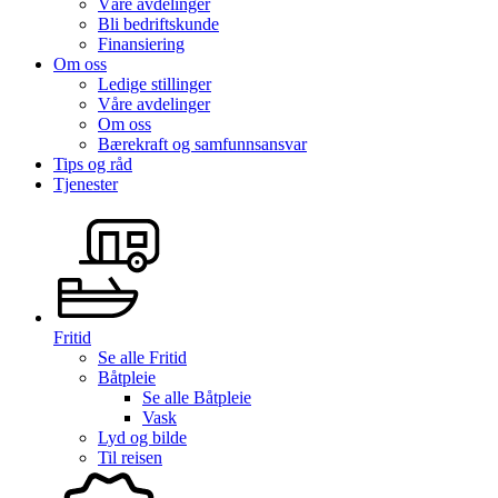
Våre avdelinger
Bli bedriftskunde
Finansiering
Om oss
Ledige stillinger
Våre avdelinger
Om oss
Bærekraft og samfunnsansvar
Tips og råd
Tjenester
Fritid
Se alle
Fritid
Båtpleie
Se alle
Båtpleie
Vask
Lyd og bilde
Til reisen