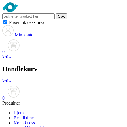
Søk
Priser ink
/
eks mva
Min konto
0
kr
0
,-
Handlekurv
kr
0
,-
0
Produkter
Hjem
Bestill time
Kontakt oss