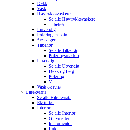
Dekk
Vask
Høytrykksvaskere
Se alle
Høytrykksvaskere
Tilbehør
Innvendig
Poleringsmaskin
Støvsuger
Tilbehør
Se alle
Tilbehør
Poleringsmaskin
Utvendig
Se alle
Utvendig
Dekk og Felg
Polering
Vask
Vask og rens
Bilrekvisita
Se alle
Bilrekvisita
Eksteriør
Interiør
Se alle
Interiør
Gulvmatter
Instrumenter
Lukt