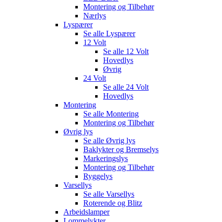
Montering og Tilbehør
Nærlys
Lyspærer
Se alle
Lyspærer
12 Volt
Se alle
12 Volt
Hovedlys
Øvrig
24 Volt
Se alle
24 Volt
Hovedlys
Montering
Se alle
Montering
Montering og Tilbehør
Øvrig lys
Se alle
Øvrig lys
Baklykter og Bremselys
Markeringslys
Montering og Tilbehør
Ryggelys
Varsellys
Se alle
Varsellys
Roterende og Blitz
Arbeidslamper
Lommelykter