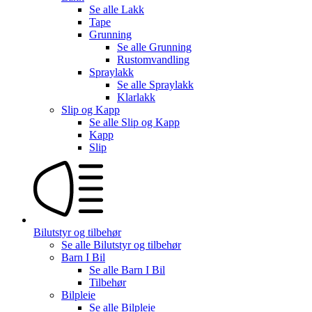
Se alle
Lakk
Tape
Grunning
Se alle
Grunning
Rustomvandling
Spraylakk
Se alle
Spraylakk
Klarlakk
Slip og Kapp
Se alle
Slip og Kapp
Kapp
Slip
Bilutstyr og tilbehør
Se alle
Bilutstyr og tilbehør
Barn I Bil
Se alle
Barn I Bil
Tilbehør
Bilpleie
Se alle
Bilpleie