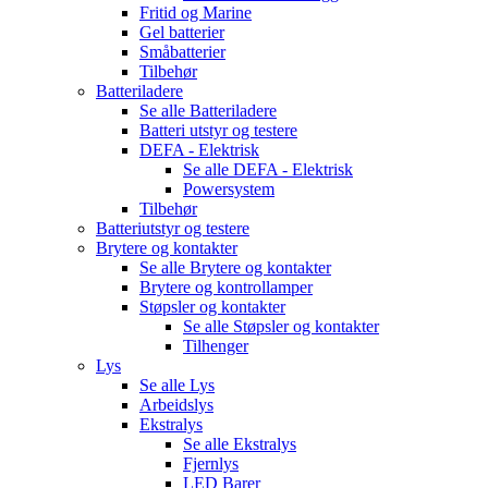
Fritid og Marine
Gel batterier
Småbatterier
Tilbehør
Batteriladere
Se alle
Batteriladere
Batteri utstyr og testere
DEFA - Elektrisk
Se alle
DEFA - Elektrisk
Powersystem
Tilbehør
Batteriutstyr og testere
Brytere og kontakter
Se alle
Brytere og kontakter
Brytere og kontrollamper
Støpsler og kontakter
Se alle
Støpsler og kontakter
Tilhenger
Lys
Se alle
Lys
Arbeidslys
Ekstralys
Se alle
Ekstralys
Fjernlys
LED Barer