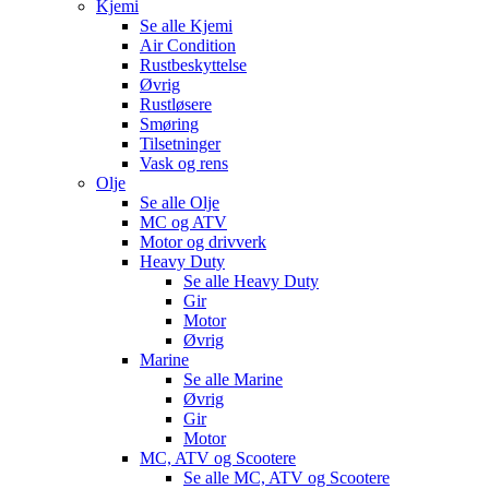
Kjemi
Se alle
Kjemi
Air Condition
Rustbeskyttelse
Øvrig
Rustløsere
Smøring
Tilsetninger
Vask og rens
Olje
Se alle
Olje
MC og ATV
Motor og drivverk
Heavy Duty
Se alle
Heavy Duty
Gir
Motor
Øvrig
Marine
Se alle
Marine
Øvrig
Gir
Motor
MC, ATV og Scootere
Se alle
MC, ATV og Scootere