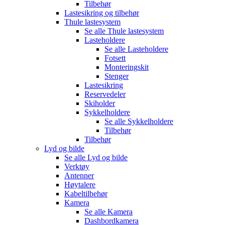
Tilbehør
Lastesikring og tilbehør
Thule lastesystem
Se alle
Thule lastesystem
Lasteholdere
Se alle
Lasteholdere
Fotsett
Monteringskit
Stenger
Lastesikring
Reservedeler
Skiholder
Sykkelholdere
Se alle
Sykkelholdere
Tilbehør
Tilbehør
Lyd og bilde
Se alle
Lyd og bilde
Verktøy
Antenner
Høytalere
Kabeltilbehør
Kamera
Se alle
Kamera
Dashbordkamera