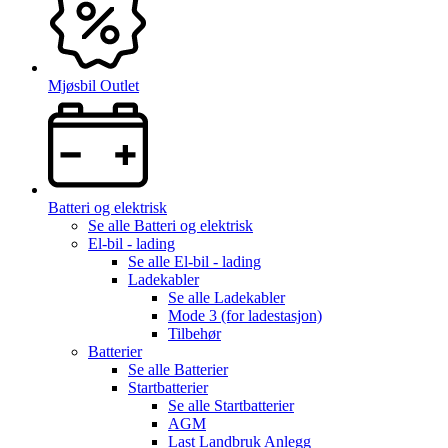
Mjøsbil Outlet
Batteri og elektrisk
Se alle
Batteri og elektrisk
El-bil - lading
Se alle
El-bil - lading
Ladekabler
Se alle
Ladekabler
Mode 3 (for ladestasjon)
Tilbehør
Batterier
Se alle
Batterier
Startbatterier
Se alle
Startbatterier
AGM
Last Landbruk Anlegg