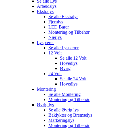
Se alle
Lys
Arbeidslys
Ekstralys
Se alle
Ekstralys
Fjernlys
LED Barer
Montering og Tilbehør
Nærlys
Lyspærer
Se alle
Lyspærer
12 Volt
Se alle
12 Volt
Hovedlys
Øvrig
24 Volt
Se alle
24 Volt
Hovedlys
Montering
Se alle
Montering
Montering og Tilbehør
Øvrig lys
Se alle
Øvrig lys
Baklykter og Bremselys
Markeringslys
Montering og Tilbehør