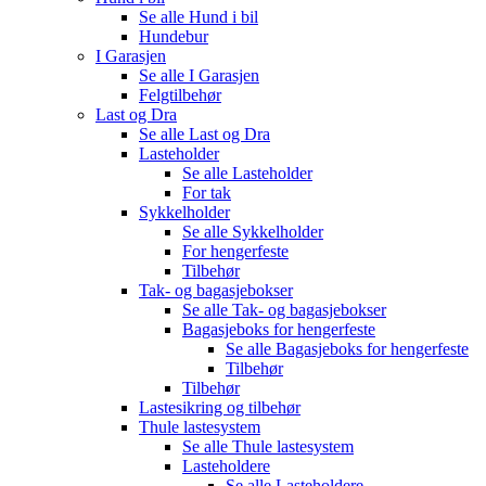
Se alle
Hund i bil
Hundebur
I Garasjen
Se alle
I Garasjen
Felgtilbehør
Last og Dra
Se alle
Last og Dra
Lasteholder
Se alle
Lasteholder
For tak
Sykkelholder
Se alle
Sykkelholder
For hengerfeste
Tilbehør
Tak- og bagasjebokser
Se alle
Tak- og bagasjebokser
Bagasjeboks for hengerfeste
Se alle
Bagasjeboks for hengerfeste
Tilbehør
Tilbehør
Lastesikring og tilbehør
Thule lastesystem
Se alle
Thule lastesystem
Lasteholdere
Se alle
Lasteholdere