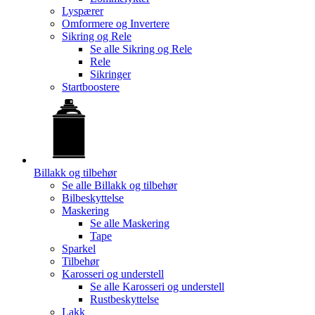
Lyspærer
Omformere og Invertere
Sikring og Rele
Se alle
Sikring og Rele
Rele
Sikringer
Startboostere
Billakk og tilbehør
Se alle
Billakk og tilbehør
Bilbeskyttelse
Maskering
Se alle
Maskering
Tape
Sparkel
Tilbehør
Karosseri og understell
Se alle
Karosseri og understell
Rustbeskyttelse
Lakk