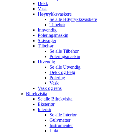
Dekk
Vask
Høytrykksvaskere
Se alle
Høytrykksvaskere
Tilbehør
Innvendig
Poleringsmaskin
Støvsuger
Tilbehør
Se alle
Tilbehør
Poleringsmaskin
Utvendig
Se alle
Utvendig
Dekk og Felg
Polering
Vask
Vask og rens
Bilrekvisita
Se alle
Bilrekvisita
Eksteriør
Interiør
Se alle
Interiør
Gulvmatter
Instrumenter
Lukt