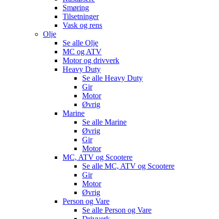
Smøring
Tilsetninger
Vask og rens
Olje
Se alle
Olje
MC og ATV
Motor og drivverk
Heavy Duty
Se alle
Heavy Duty
Gir
Motor
Øvrig
Marine
Se alle
Marine
Øvrig
Gir
Motor
MC, ATV og Scootere
Se alle
MC, ATV og Scootere
Gir
Motor
Øvrig
Person og Vare
Se alle
Person og Vare
Drivverk