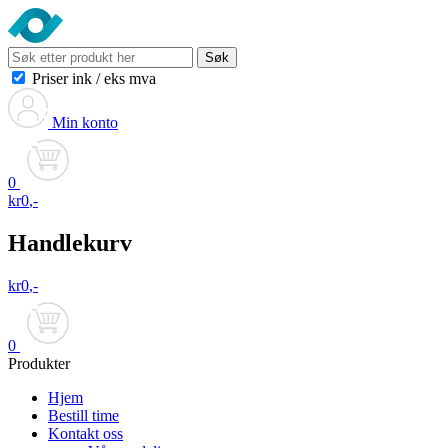
Søk
Priser ink
/
eks mva
Min konto
0
kr
0
,-
Handlekurv
kr
0
,-
0
Produkter
Hjem
Bestill time
Kontakt oss