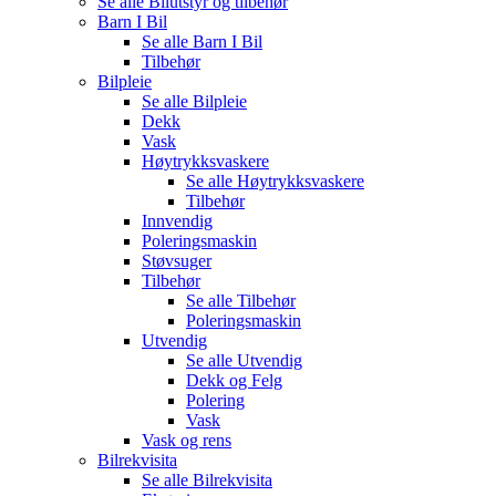
Se alle
Bilutstyr og tilbehør
Barn I Bil
Se alle
Barn I Bil
Tilbehør
Bilpleie
Se alle
Bilpleie
Dekk
Vask
Høytrykksvaskere
Se alle
Høytrykksvaskere
Tilbehør
Innvendig
Poleringsmaskin
Støvsuger
Tilbehør
Se alle
Tilbehør
Poleringsmaskin
Utvendig
Se alle
Utvendig
Dekk og Felg
Polering
Vask
Vask og rens
Bilrekvisita
Se alle
Bilrekvisita