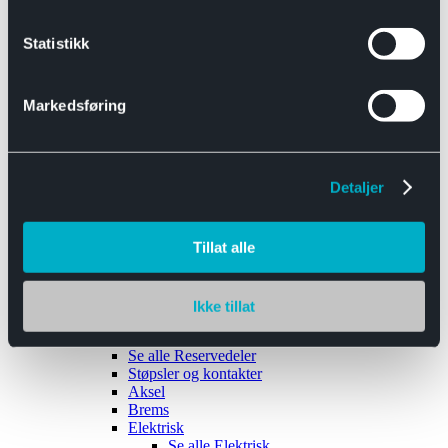
Se alle
Interiør
Sikkerhetsbelte
Statistikk
Tanklokk
Vindusviskere
Markedsføring
Detaljer
Tilhengere
Se alle
Tilhengere
Biltransport
Tillat alle
Maskinhenger
Yrkeshenger
Båthengere
Skaphengere
Ikke tillat
Varehengere
Reservedeler
Se alle
Reservedeler
Støpsler og kontakter
Aksel
Brems
Elektrisk
Se alle
Elektrisk