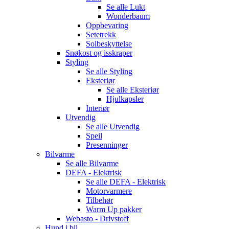
Se alle
Lukt
Wonderbaum
Oppbevaring
Setetrekk
Solbeskyttelse
Snøkost og isskraper
Styling
Se alle
Styling
Eksteriør
Se alle
Eksteriør
Hjulkapsler
Interiør
Utvendig
Se alle
Utvendig
Speil
Presenninger
Bilvarme
Se alle
Bilvarme
DEFA - Elektrisk
Se alle
DEFA - Elektrisk
Motorvarmere
Tilbehør
Warm Up pakker
Webasto - Drivstoff
Hund i bil