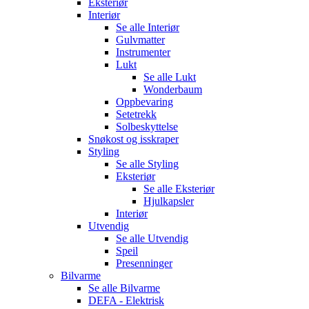
Eksteriør
Interiør
Se alle
Interiør
Gulvmatter
Instrumenter
Lukt
Se alle
Lukt
Wonderbaum
Oppbevaring
Setetrekk
Solbeskyttelse
Snøkost og isskraper
Styling
Se alle
Styling
Eksteriør
Se alle
Eksteriør
Hjulkapsler
Interiør
Utvendig
Se alle
Utvendig
Speil
Presenninger
Bilvarme
Se alle
Bilvarme
DEFA - Elektrisk