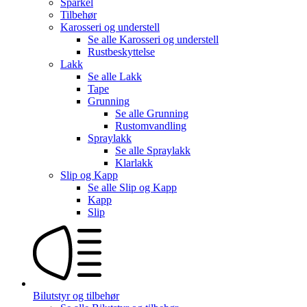
Sparkel
Tilbehør
Karosseri og understell
Se alle
Karosseri og understell
Rustbeskyttelse
Lakk
Se alle
Lakk
Tape
Grunning
Se alle
Grunning
Rustomvandling
Spraylakk
Se alle
Spraylakk
Klarlakk
Slip og Kapp
Se alle
Slip og Kapp
Kapp
Slip
Bilutstyr og tilbehør