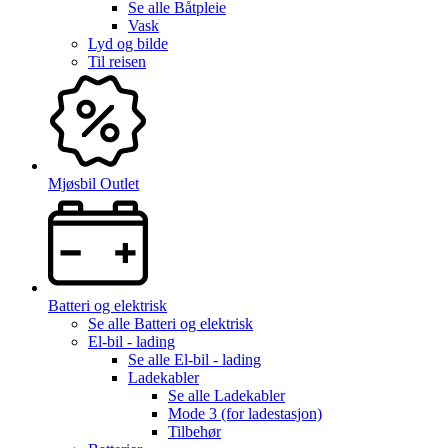
Se alle
Båtpleie
Vask
Lyd og bilde
Til reisen
Mjøsbil Outlet
Batteri og elektrisk
Se alle
Batteri og elektrisk
El-bil - lading
Se alle
El-bil - lading
Ladekabler
Se alle
Ladekabler
Mode 3 (for ladestasjon)
Tilbehør