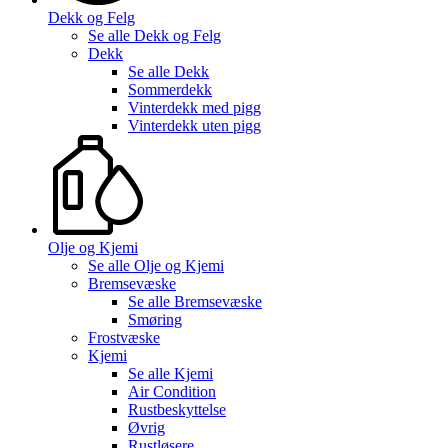
Dekk og Felg
Se alle
Dekk og Felg
Dekk
Se alle
Dekk
Sommerdekk
Vinterdekk med pigg
Vinterdekk uten pigg
Olje og Kjemi
Se alle
Olje og Kjemi
Bremsevæske
Se alle
Bremsevæske
Smøring
Frostvæske
Kjemi
Se alle
Kjemi
Air Condition
Rustbeskyttelse
Øvrig
Rustløsere