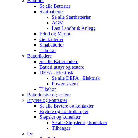
Batterier
Se alle
Batterier
Startbatterier
Se alle
Startbatterier
AGM
Last Landbruk Anlegg
Fritid og Marine
Gel batterier
Småbatterier
Tilbehør
Batteriladere
Se alle
Batteriladere
Batteri utstyr og testere
DEFA - Elektrisk
Se alle
DEFA - Elektrisk
Powersystem
Tilbehør
Batteriutstyr og testere
Brytere og kontakter
Se alle
Brytere og kontakter
Brytere og kontrollamper
Støpsler og kontakter
Se alle
Støpsler og kontakter
Tilhenger
Lys