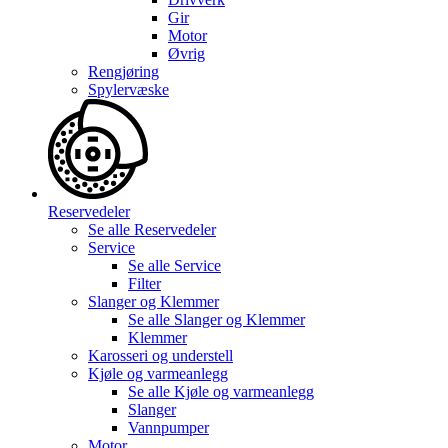
Gir
Motor
Øvrig
Rengjøring
Spylervæske
Reservedeler
Se alle
Reservedeler
Service
Se alle
Service
Filter
Slanger og Klemmer
Se alle
Slanger og Klemmer
Klemmer
Karosseri og understell
Kjøle og varmeanlegg
Se alle
Kjøle og varmeanlegg
Slanger
Vannpumper
Motor