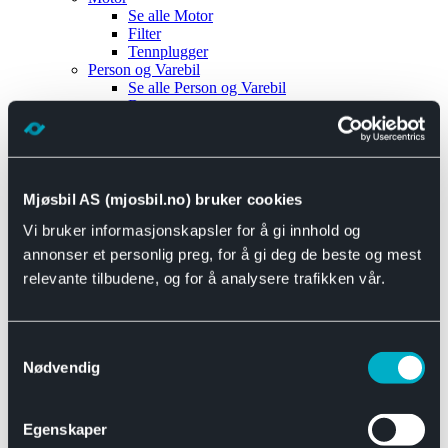
Se alle
Motor
Filter
Tennplugger
Person og Varebil
Se alle
Person og Varebil
Brems
Elektrisk
Bremser
Motor og drivverk
Universal
Se alle
Universal
Mjøsbil AS (mjosbil.no) bruker cookies
Bremsedeler
Vi bruker informasjonskapsler for å gi innhold og
Se alle
Bremsedeler
Bremsenippler
annonser et personlig preg, for å gi deg de beste og mest
Drivline og motor
relevante tilbudene, og for å analysere trafikken vår.
Se alle
Drivline og motor
Bensinpumpe
Eksosanlegg
Se alle
Eksosanlegg
Samtykkevalg
Reparasjonsmateriell
Nødvendig
Eksteriør
Se alle
Eksteriør
Horn og Tuter
Egenskaper
Speil
Interiør