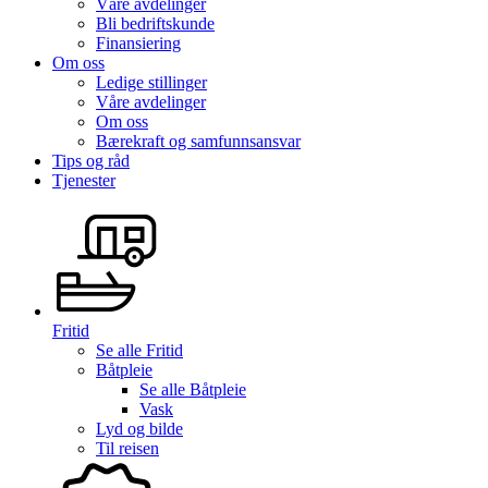
Våre avdelinger
Bli bedriftskunde
Finansiering
Om oss
Ledige stillinger
Våre avdelinger
Om oss
Bærekraft og samfunnsansvar
Tips og råd
Tjenester
Fritid
Se alle
Fritid
Båtpleie
Se alle
Båtpleie
Vask
Lyd og bilde
Til reisen