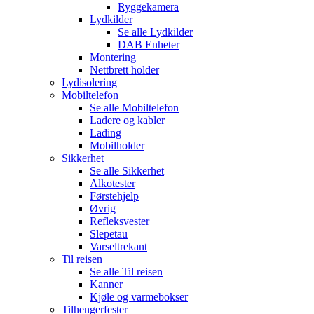
Ryggekamera
Lydkilder
Se alle
Lydkilder
DAB Enheter
Montering
Nettbrett holder
Lydisolering
Mobiltelefon
Se alle
Mobiltelefon
Ladere og kabler
Lading
Mobilholder
Sikkerhet
Se alle
Sikkerhet
Alkotester
Førstehjelp
Øvrig
Refleksvester
Slepetau
Varseltrekant
Til reisen
Se alle
Til reisen
Kanner
Kjøle og varmebokser
Tilhengerfester