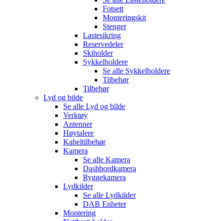
Fotsett
Monteringskit
Stenger
Lastesikring
Reservedeler
Skiholder
Sykkelholdere
Se alle
Sykkelholdere
Tilbehør
Tilbehør
Lyd og bilde
Se alle
Lyd og bilde
Verktøy
Antenner
Høytalere
Kabeltilbehør
Kamera
Se alle
Kamera
Dashbordkamera
Ryggekamera
Lydkilder
Se alle
Lydkilder
DAB Enheter
Montering