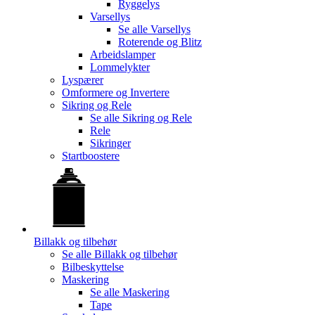
Ryggelys
Varsellys
Se alle
Varsellys
Roterende og Blitz
Arbeidslamper
Lommelykter
Lyspærer
Omformere og Invertere
Sikring og Rele
Se alle
Sikring og Rele
Rele
Sikringer
Startboostere
Billakk og tilbehør
Se alle
Billakk og tilbehør
Bilbeskyttelse
Maskering
Se alle
Maskering
Tape