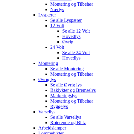
Montering og Tilbehør
Nærlys
Lyspærer
Se alle
Lyspærer
12 Volt
Se alle
12 Volt
Hovedlys
Øvrig
24 Volt
Se alle
24 Volt
Hovedlys
Montering
Se alle
Montering
Montering og Tilbehør
Øvrig lys
Se alle
Øvrig lys
Baklykter og Bremselys
Markeringslys
Montering og Tilbehør
Ryggelys
Varsellys
Se alle
Varsellys
Roterende og Blitz
Arbeidslamper
Lommelykter