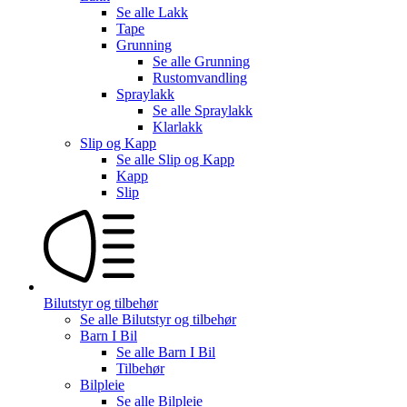
Se alle
Lakk
Tape
Grunning
Se alle
Grunning
Rustomvandling
Spraylakk
Se alle
Spraylakk
Klarlakk
Slip og Kapp
Se alle
Slip og Kapp
Kapp
Slip
Bilutstyr og tilbehør
Se alle
Bilutstyr og tilbehør
Barn I Bil
Se alle
Barn I Bil
Tilbehør
Bilpleie
Se alle
Bilpleie