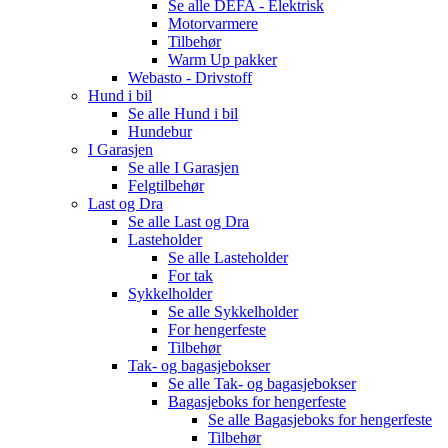
Se alle
DEFA - Elektrisk
Motorvarmere
Tilbehør
Warm Up pakker
Webasto - Drivstoff
Hund i bil
Se alle
Hund i bil
Hundebur
I Garasjen
Se alle
I Garasjen
Felgtilbehør
Last og Dra
Se alle
Last og Dra
Lasteholder
Se alle
Lasteholder
For tak
Sykkelholder
Se alle
Sykkelholder
For hengerfeste
Tilbehør
Tak- og bagasjebokser
Se alle
Tak- og bagasjebokser
Bagasjeboks for hengerfeste
Se alle
Bagasjeboks for hengerfeste
Tilbehør