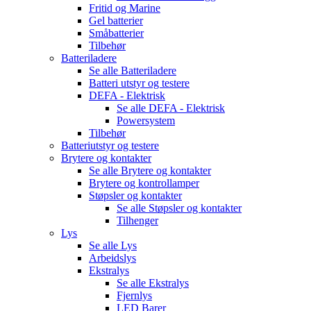
Fritid og Marine
Gel batterier
Småbatterier
Tilbehør
Batteriladere
Se alle
Batteriladere
Batteri utstyr og testere
DEFA - Elektrisk
Se alle
DEFA - Elektrisk
Powersystem
Tilbehør
Batteriutstyr og testere
Brytere og kontakter
Se alle
Brytere og kontakter
Brytere og kontrollamper
Støpsler og kontakter
Se alle
Støpsler og kontakter
Tilhenger
Lys
Se alle
Lys
Arbeidslys
Ekstralys
Se alle
Ekstralys
Fjernlys
LED Barer