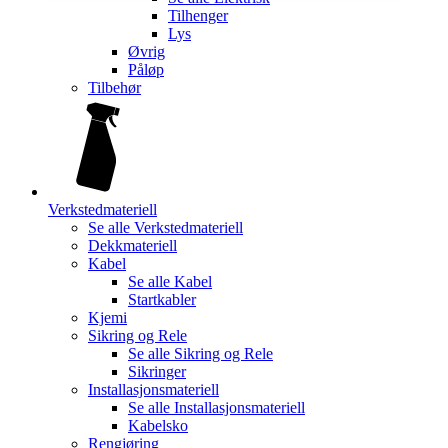
Tilhenger
Lys
Øvrig
Påløp
Tilbehør
Verkstedmateriell
Se alle
Verkstedmateriell
Dekkmateriell
Kabel
Se alle
Kabel
Startkabler
Kjemi
Sikring og Rele
Se alle
Sikring og Rele
Sikringer
Installasjonsmateriell
Se alle
Installasjonsmateriell
Kabelsko
Rengjøring