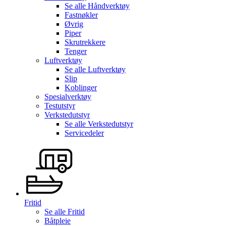
Se alle
Håndverktøy
Fastnøkler
Øvrig
Piper
Skrutrekkere
Tenger
Luftverktøy
Se alle
Luftverktøy
Slip
Koblinger
Spesialverktøy
Testutstyr
Verkstedutstyr
Se alle
Verkstedutstyr
Servicedeler
Fritid
Se alle
Fritid
Båtpleie