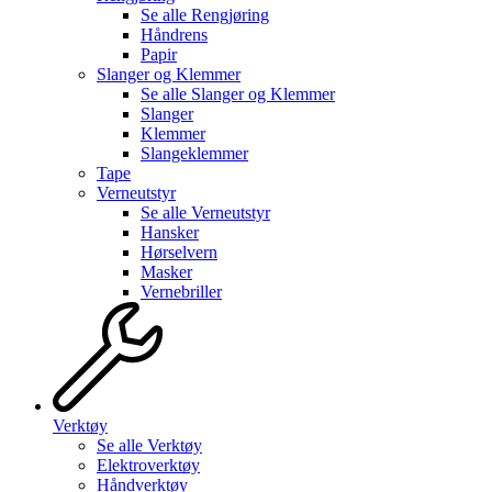
Se alle
Rengjøring
Håndrens
Papir
Slanger og Klemmer
Se alle
Slanger og Klemmer
Slanger
Klemmer
Slangeklemmer
Tape
Verneutstyr
Se alle
Verneutstyr
Hansker
Hørselvern
Masker
Vernebriller
Verktøy
Se alle
Verktøy
Elektroverktøy
Håndverktøy