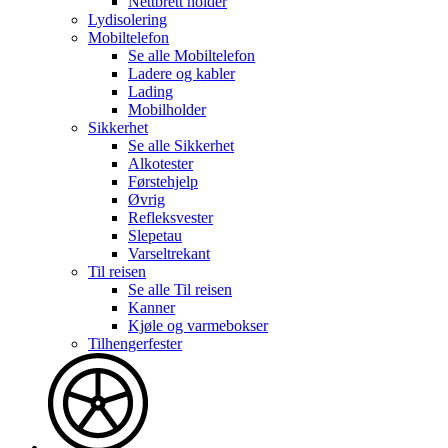
Nettbrett holder
Lydisolering
Mobiltelefon
Se alle
Mobiltelefon
Ladere og kabler
Lading
Mobilholder
Sikkerhet
Se alle
Sikkerhet
Alkotester
Førstehjelp
Øvrig
Refleksvester
Slepetau
Varseltrekant
Til reisen
Se alle
Til reisen
Kanner
Kjøle og varmebokser
Tilhengerfester