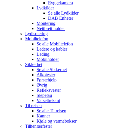
Ryggekamera
Lydkilder
Se alle
Lydkilder
DAB Enheter
Montering
Nettbrett holder
Lydisolering
Mobiltelefon
Se alle
Mobiltelefon
Ladere og kabler
Lading
Mobilholder
Sikkerhet
Se alle
Sikkerhet
Alkotester
Førstehjelp
Øvrig
Refleksvester
Slepetau
Varseltrekant
Til reisen
Se alle
Til reisen
Kanner
Kjøle og varmebokser
Tilhengerfester