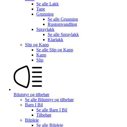
Se alle
Lakk
Tape
Grunning
Se alle
Grunning
Rustomvandling
Spraylakk
Se alle
Spraylakk
Klarlakk
Slip og Kapp
Se alle
Slip og Kapp
Kapp
Slip
Bilutstyr og tilbehør
Se alle
Bilutstyr og tilbehør
Barn I Bil
Se alle
Barn I Bil
Tilbehør
Bilpleie
Se alle
Bilpleie