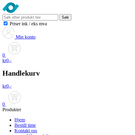
Søk
Priser ink
/
eks mva
Min konto
0
kr
0
,-
Handlekurv
kr
0
,-
0
Produkter
Hjem
Bestill time
Kontakt oss