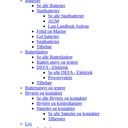
Batterier
Se alle
Batterier
Startbatterier
Se alle
Startbatterier
AGM
Last Landbruk Anlegg
Fritid og Marine
Gel batterier
Småbatterier
Tilbehør
Batteriladere
Se alle
Batteriladere
Batteri utstyr og testere
DEFA - Elektrisk
Se alle
DEFA - Elektrisk
Powersystem
Tilbehør
Batteriutstyr og testere
Brytere og kontakter
Se alle
Brytere og kontakter
Brytere og kontrollamper
Støpsler og kontakter
Se alle
Støpsler og kontakter
Tilhenger
Lys