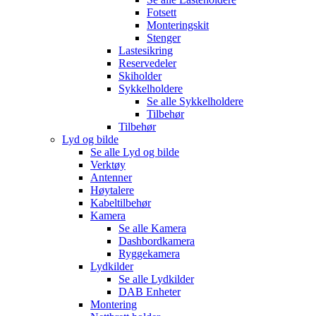
Fotsett
Monteringskit
Stenger
Lastesikring
Reservedeler
Skiholder
Sykkelholdere
Se alle
Sykkelholdere
Tilbehør
Tilbehør
Lyd og bilde
Se alle
Lyd og bilde
Verktøy
Antenner
Høytalere
Kabeltilbehør
Kamera
Se alle
Kamera
Dashbordkamera
Ryggekamera
Lydkilder
Se alle
Lydkilder
DAB Enheter
Montering