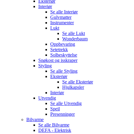
Eksteriør
Interiør
Se alle
Interiør
Gulvmatter
Instrumenter
Lukt
Se alle
Lukt
Wonderbaum
Oppbevaring
Setetrekk
Solbeskyttelse
Snøkost og isskraper
Styling
Se alle
Styling
Eksteriør
Se alle
Eksteriør
Hjulkapsler
Interiør
Utvendig
Se alle
Utvendig
Speil
Presenninger
Bilvarme
Se alle
Bilvarme
DEFA - Elektrisk