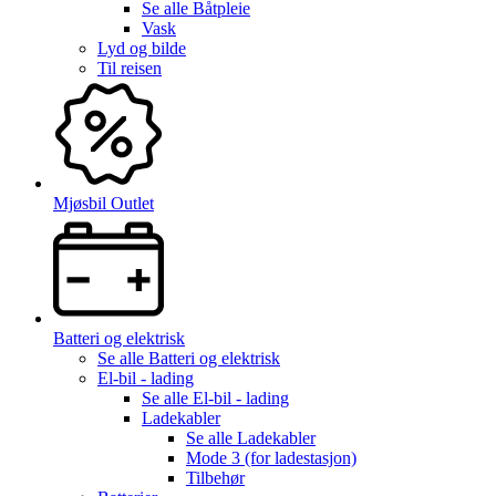
Se alle
Båtpleie
Vask
Lyd og bilde
Til reisen
Mjøsbil Outlet
Batteri og elektrisk
Se alle
Batteri og elektrisk
El-bil - lading
Se alle
El-bil - lading
Ladekabler
Se alle
Ladekabler
Mode 3 (for ladestasjon)
Tilbehør