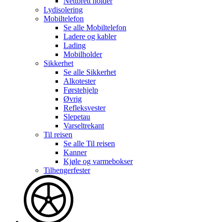
Nettbrett holder
Lydisolering
Mobiltelefon
Se alle
Mobiltelefon
Ladere og kabler
Lading
Mobilholder
Sikkerhet
Se alle
Sikkerhet
Alkotester
Førstehjelp
Øvrig
Refleksvester
Slepetau
Varseltrekant
Til reisen
Se alle
Til reisen
Kanner
Kjøle og varmebokser
Tilhengerfester