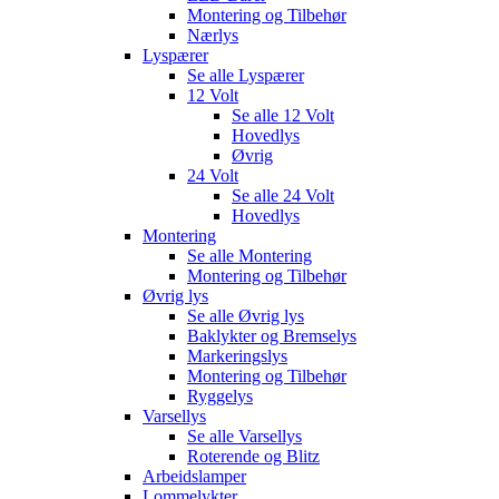
Montering og Tilbehør
Nærlys
Lyspærer
Se alle
Lyspærer
12 Volt
Se alle
12 Volt
Hovedlys
Øvrig
24 Volt
Se alle
24 Volt
Hovedlys
Montering
Se alle
Montering
Montering og Tilbehør
Øvrig lys
Se alle
Øvrig lys
Baklykter og Bremselys
Markeringslys
Montering og Tilbehør
Ryggelys
Varsellys
Se alle
Varsellys
Roterende og Blitz
Arbeidslamper
Lommelykter