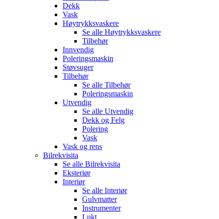
Dekk
Vask
Høytrykksvaskere
Se alle
Høytrykksvaskere
Tilbehør
Innvendig
Poleringsmaskin
Støvsuger
Tilbehør
Se alle
Tilbehør
Poleringsmaskin
Utvendig
Se alle
Utvendig
Dekk og Felg
Polering
Vask
Vask og rens
Bilrekvisita
Se alle
Bilrekvisita
Eksteriør
Interiør
Se alle
Interiør
Gulvmatter
Instrumenter
Lukt