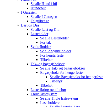
Se alle
Hund i bil
Hundebur
I Garasjen
Se alle
I Garasjen
Felgtilbehør
Last og Dra
Se alle
Last og Dra
Lasteholder
Se alle
Lasteholder
For tak
Sykkelholder
Se alle
Sykkelholder
For hengerfeste
Tilbehør
Tak- og bagasjebokser
Se alle
Tak- og bagasjebokser
Bagasjeboks for hengerfeste
Se alle
Bagasjeboks for hengerfeste
Tilbehør
Tilbehør
Lastesikring og tilbehør
Thule lastesystem
Se alle
Thule lastesystem
Lasteholdere
Se alle
Lasteholdere