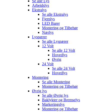
Se alle
Lys
Arbeidslys
Ekstralys
Se alle
Ekstralys
Fjernlys
LED Barer
Montering og Tilbehør
Nærlys
Lyspærer
Se alle
Lyspærer
12 Volt
Se alle
12 Volt
Hovedlys
Øvrig
24 Volt
Se alle
24 Volt
Hovedlys
Montering
Se alle
Montering
Montering og Tilbehør
Øvrig lys
Se alle
Øvrig lys
Baklykter og Bremselys
Markeringslys
Montering og Tilbehør