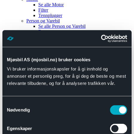
Se alle
Motor
Filter
Tennplugger
Person og Varebil
Se alle
Person og Varebil
Brems
Elektrisk
Bremser
Motor og drivverk
Universal
Se alle
Universal
Mjøsbil AS (mjosbil.no) bruker cookies
Bremsedeler
Vi bruker informasjonskapsler for å gi innhold og
Se alle
Bremsedeler
Bremsenippler
annonser et personlig preg, for å gi deg de beste og mest
Drivline og motor
relevante tilbudene, og for å analysere trafikken vår.
Se alle
Drivline og motor
Bensinpumpe
Eksosanlegg
Se alle
Eksosanlegg
Samtykkevalg
Reparasjonsmateriell
Nødvendig
Eksteriør
Se alle
Eksteriør
Horn og Tuter
Egenskaper
Speil
Interiør