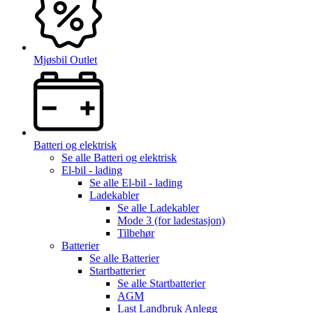
Mjøsbil Outlet
Batteri og elektrisk
Se alle
Batteri og elektrisk
El-bil - lading
Se alle
El-bil - lading
Ladekabler
Se alle
Ladekabler
Mode 3 (for ladestasjon)
Tilbehør
Batterier
Se alle
Batterier
Startbatterier
Se alle
Startbatterier
AGM
Last Landbruk Anlegg