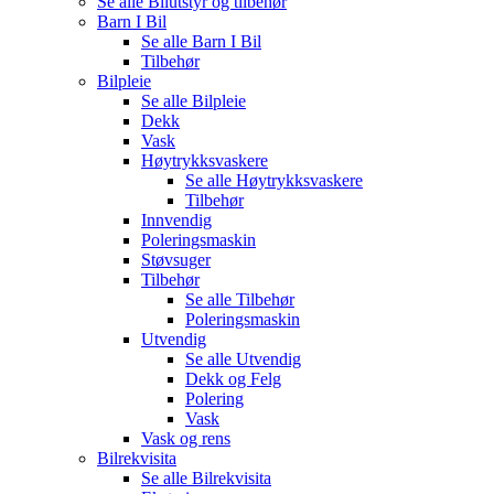
Se alle
Bilutstyr og tilbehør
Barn I Bil
Se alle
Barn I Bil
Tilbehør
Bilpleie
Se alle
Bilpleie
Dekk
Vask
Høytrykksvaskere
Se alle
Høytrykksvaskere
Tilbehør
Innvendig
Poleringsmaskin
Støvsuger
Tilbehør
Se alle
Tilbehør
Poleringsmaskin
Utvendig
Se alle
Utvendig
Dekk og Felg
Polering
Vask
Vask og rens
Bilrekvisita
Se alle
Bilrekvisita