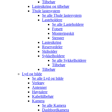
Tilbehør
Lastesikring og tilbehør
Thule lastesystem
Se alle
Thule lastesystem
Lasteholdere
Se alle
Lasteholdere
Fotsett
Monteringskit
Stenger
Lastesikring
Reservedeler
Skiholder
Sykkelholdere
Se alle
Sykkelholdere
Tilbehør
Tilbehør
Lyd og bilde
Se alle
Lyd og bilde
Verktøy
Antenner
Høytalere
Kabeltilbehør
Kamera
Se alle
Kamera
Dashbordkamera