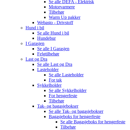
Se alle
DEFA - Elektrisk
Motorvarmere
Tilbehør
Warm Up pakker
Webasto - Drivstoff
Hund i bil
Se alle
Hund i bil
Hundebur
I Garasjen
Se alle
I Garasjen
Felgtilbehør
Last og Dra
Se alle
Last og Dra
Lasteholder
Se alle
Lasteholder
For tak
Sykkelholder
Se alle
Sykkelholder
For hengerfeste
Tilbehør
Tak- og bagasjebokser
Se alle
Tak- og bagasjebokser
Bagasjeboks for hengerfeste
Se alle
Bagasjeboks for hengerfeste
Tilbehør