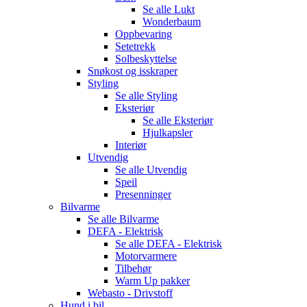
Se alle
Lukt
Wonderbaum
Oppbevaring
Setetrekk
Solbeskyttelse
Snøkost og isskraper
Styling
Se alle
Styling
Eksteriør
Se alle
Eksteriør
Hjulkapsler
Interiør
Utvendig
Se alle
Utvendig
Speil
Presenninger
Bilvarme
Se alle
Bilvarme
DEFA - Elektrisk
Se alle
DEFA - Elektrisk
Motorvarmere
Tilbehør
Warm Up pakker
Webasto - Drivstoff
Hund i bil