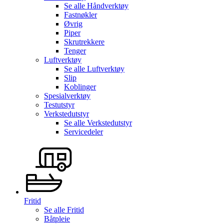
Se alle
Håndverktøy
Fastnøkler
Øvrig
Piper
Skrutrekkere
Tenger
Luftverktøy
Se alle
Luftverktøy
Slip
Koblinger
Spesialverktøy
Testutstyr
Verkstedutstyr
Se alle
Verkstedutstyr
Servicedeler
Fritid
Se alle
Fritid
Båtpleie