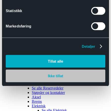
Se alle
Interiør
Sikkerhetsbelte
Statistikk
Tanklokk
Vindusviskere
Markedsføring
Detaljer
Tilhengere
Se alle
Tilhengere
Biltransport
Tillat alle
Maskinhenger
Yrkeshenger
Båthengere
Skaphengere
Ikke tillat
Varehengere
Reservedeler
Se alle
Reservedeler
Støpsler og kontakter
Aksel
Brems
Elektrisk
Se alle
Elektrisk