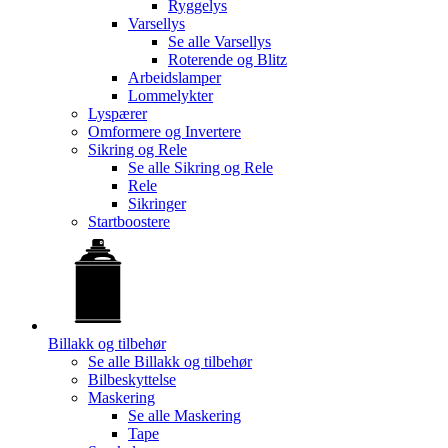
Ryggelys
Varsellys
Se alle
Varsellys
Roterende og Blitz
Arbeidslamper
Lommelykter
Lyspærer
Omformere og Invertere
Sikring og Rele
Se alle
Sikring og Rele
Rele
Sikringer
Startboostere
Billakk og tilbehør
Se alle
Billakk og tilbehør
Bilbeskyttelse
Maskering
Se alle
Maskering
Tape