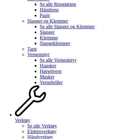
Se alle
Rengjøring
Håndrens
Papir
Slanger og Klemmer
Se alle
Slanger og Klemmer
Slanger
Klemmer
Slangeklemmer
Tape
Verneutstyr
Se alle
Verneutstyr
Hansker
Hørselvern
Masker
Vernebriller
Verktøy
Se alle
Verktøy
Elektroverktøy
Håndverktøy