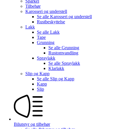
Sparkel
Tilbehør
Karosseri og understell
Se alle
Karosseri og understell
Rustbeskyttelse
Lakk
Se alle
Lakk
Tape
Grunning
Se alle
Grunning
Rustomvandling
Spraylakk
Se alle
Spraylakk
Klarlakk
Slip og Kapp
Se alle
Slip og Kapp
Kapp
Slip
Bilutstyr og tilbehør