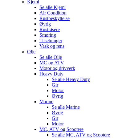
Kjemi
Se alle
Kjemi
Air Condition
Rustbeskyttelse
Øvrig
Rustløsere
Smøring
Tilsetninger
Vask og rens
Olje
Se alle
Olje
MC og ATV
Motor og drivverk
Heavy Duty
Se alle
Heavy Duty
Gir
Motor
Øvrig
Marine
Se alle
Marine
Øvrig
Gir
Motor
MC, ATV og Scootere
Se alle
MC, ATV og Scootere