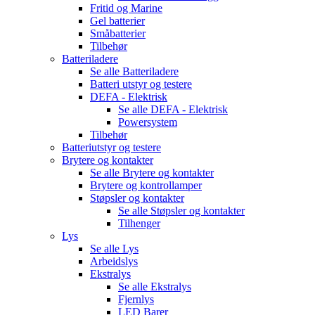
Fritid og Marine
Gel batterier
Småbatterier
Tilbehør
Batteriladere
Se alle
Batteriladere
Batteri utstyr og testere
DEFA - Elektrisk
Se alle
DEFA - Elektrisk
Powersystem
Tilbehør
Batteriutstyr og testere
Brytere og kontakter
Se alle
Brytere og kontakter
Brytere og kontrollamper
Støpsler og kontakter
Se alle
Støpsler og kontakter
Tilhenger
Lys
Se alle
Lys
Arbeidslys
Ekstralys
Se alle
Ekstralys
Fjernlys
LED Barer