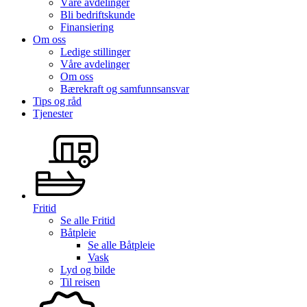
Våre avdelinger
Bli bedriftskunde
Finansiering
Om oss
Ledige stillinger
Våre avdelinger
Om oss
Bærekraft og samfunnsansvar
Tips og råd
Tjenester
Fritid
Se alle
Fritid
Båtpleie
Se alle
Båtpleie
Vask
Lyd og bilde
Til reisen