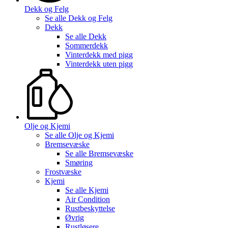
Dekk og Felg
Se alle
Dekk og Felg
Dekk
Se alle
Dekk
Sommerdekk
Vinterdekk med pigg
Vinterdekk uten pigg
Olje og Kjemi
Se alle
Olje og Kjemi
Bremsevæske
Se alle
Bremsevæske
Smøring
Frostvæske
Kjemi
Se alle
Kjemi
Air Condition
Rustbeskyttelse
Øvrig
Rustløsere