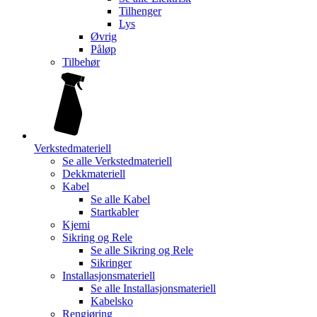
Tilhenger
Lys
Øvrig
Påløp
Tilbehør
Verkstedmateriell
Se alle
Verkstedmateriell
Dekkmateriell
Kabel
Se alle
Kabel
Startkabler
Kjemi
Sikring og Rele
Se alle
Sikring og Rele
Sikringer
Installasjonsmateriell
Se alle
Installasjonsmateriell
Kabelsko
Rengjøring