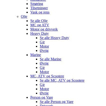
Smøring
Tilsetninger
Vask og rens
Olje
Se alle
Olje
MC og ATV
Motor og drivverk
Heavy Duty
Se alle
Heavy Duty
Gir
Motor
Øvrig
Marine
Se alle
Marine
Øvrig
Gir
Motor
MC, ATV og Scootere
Se alle
MC, ATV og Scootere
Gir
Motor
Øvrig
Person og Vare
Se alle
Person og Vare
Drivverk