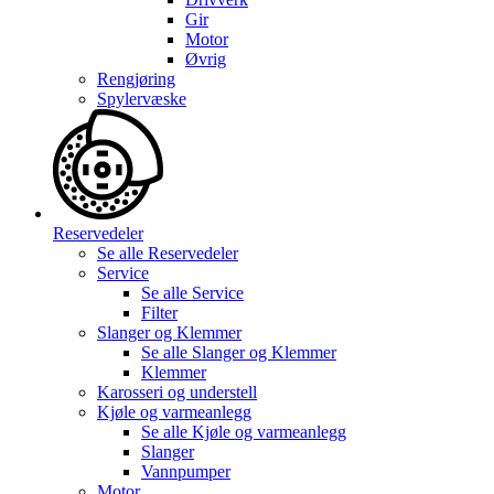
Gir
Motor
Øvrig
Rengjøring
Spylervæske
Reservedeler
Se alle
Reservedeler
Service
Se alle
Service
Filter
Slanger og Klemmer
Se alle
Slanger og Klemmer
Klemmer
Karosseri og understell
Kjøle og varmeanlegg
Se alle
Kjøle og varmeanlegg
Slanger
Vannpumper
Motor