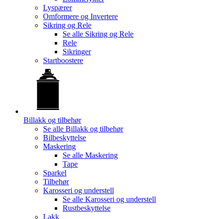
Lyspærer
Omformere og Invertere
Sikring og Rele
Se alle
Sikring og Rele
Rele
Sikringer
Startboostere
Billakk og tilbehør
Se alle
Billakk og tilbehør
Bilbeskyttelse
Maskering
Se alle
Maskering
Tape
Sparkel
Tilbehør
Karosseri og understell
Se alle
Karosseri og understell
Rustbeskyttelse
Lakk