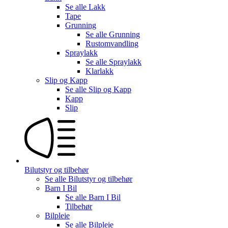
Se alle
Lakk
Tape
Grunning
Se alle
Grunning
Rustomvandling
Spraylakk
Se alle
Spraylakk
Klarlakk
Slip og Kapp
Se alle
Slip og Kapp
Kapp
Slip
Bilutstyr og tilbehør
Se alle
Bilutstyr og tilbehør
Barn I Bil
Se alle
Barn I Bil
Tilbehør
Bilpleie
Se alle
Bilpleie