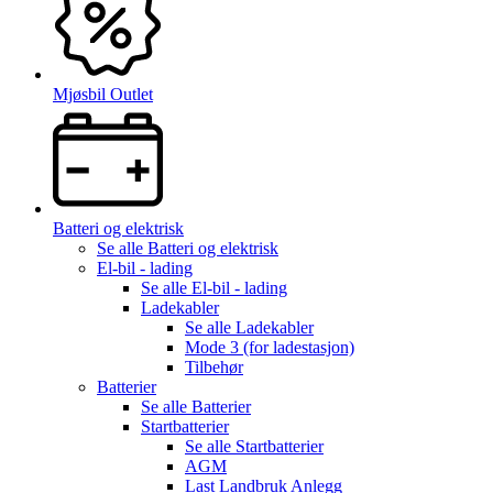
Mjøsbil Outlet
Batteri og elektrisk
Se alle
Batteri og elektrisk
El-bil - lading
Se alle
El-bil - lading
Ladekabler
Se alle
Ladekabler
Mode 3 (for ladestasjon)
Tilbehør
Batterier
Se alle
Batterier
Startbatterier
Se alle
Startbatterier
AGM
Last Landbruk Anlegg