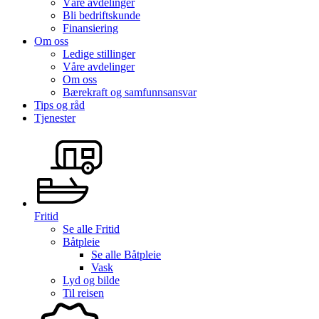
Våre avdelinger
Bli bedriftskunde
Finansiering
Om oss
Ledige stillinger
Våre avdelinger
Om oss
Bærekraft og samfunnsansvar
Tips og råd
Tjenester
Fritid
Se alle
Fritid
Båtpleie
Se alle
Båtpleie
Vask
Lyd og bilde
Til reisen