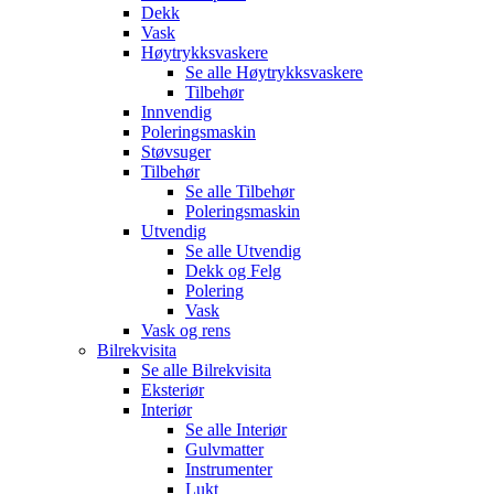
Dekk
Vask
Høytrykksvaskere
Se alle
Høytrykksvaskere
Tilbehør
Innvendig
Poleringsmaskin
Støvsuger
Tilbehør
Se alle
Tilbehør
Poleringsmaskin
Utvendig
Se alle
Utvendig
Dekk og Felg
Polering
Vask
Vask og rens
Bilrekvisita
Se alle
Bilrekvisita
Eksteriør
Interiør
Se alle
Interiør
Gulvmatter
Instrumenter
Lukt