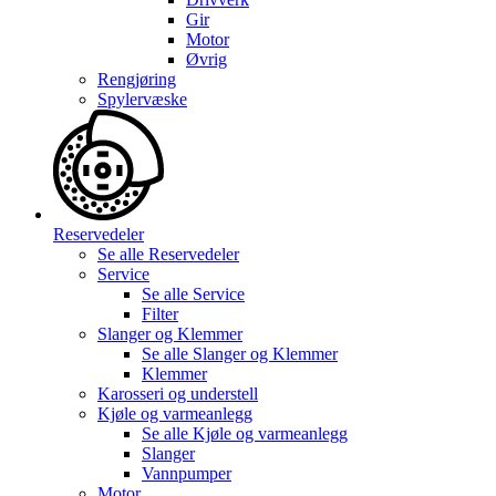
Gir
Motor
Øvrig
Rengjøring
Spylervæske
Reservedeler
Se alle
Reservedeler
Service
Se alle
Service
Filter
Slanger og Klemmer
Se alle
Slanger og Klemmer
Klemmer
Karosseri og understell
Kjøle og varmeanlegg
Se alle
Kjøle og varmeanlegg
Slanger
Vannpumper
Motor