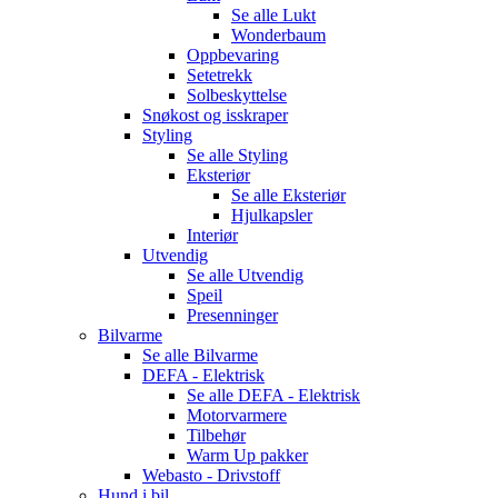
Se alle
Lukt
Wonderbaum
Oppbevaring
Setetrekk
Solbeskyttelse
Snøkost og isskraper
Styling
Se alle
Styling
Eksteriør
Se alle
Eksteriør
Hjulkapsler
Interiør
Utvendig
Se alle
Utvendig
Speil
Presenninger
Bilvarme
Se alle
Bilvarme
DEFA - Elektrisk
Se alle
DEFA - Elektrisk
Motorvarmere
Tilbehør
Warm Up pakker
Webasto - Drivstoff
Hund i bil