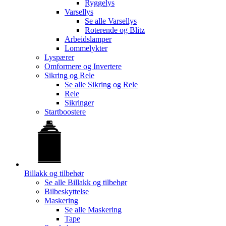
Ryggelys
Varsellys
Se alle
Varsellys
Roterende og Blitz
Arbeidslamper
Lommelykter
Lyspærer
Omformere og Invertere
Sikring og Rele
Se alle
Sikring og Rele
Rele
Sikringer
Startboostere
Billakk og tilbehør
Se alle
Billakk og tilbehør
Bilbeskyttelse
Maskering
Se alle
Maskering
Tape