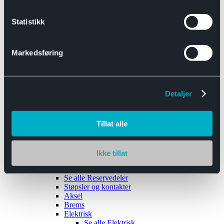
Se alle
Interiør
Sikkerhetsbelte
Statistikk
Tanklokk
Vindusviskere
Markedsføring
Detaljer
Tilhengere
Se alle
Tilhengere
Biltransport
Tillat alle
Maskinhenger
Yrkeshenger
Båthengere
Skaphengere
Ikke tillat
Varehengere
Reservedeler
Se alle
Reservedeler
Støpsler og kontakter
Aksel
Brems
Elektrisk
Se alle
Elektrisk