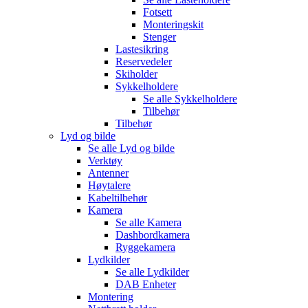
Fotsett
Monteringskit
Stenger
Lastesikring
Reservedeler
Skiholder
Sykkelholdere
Se alle
Sykkelholdere
Tilbehør
Tilbehør
Lyd og bilde
Se alle
Lyd og bilde
Verktøy
Antenner
Høytalere
Kabeltilbehør
Kamera
Se alle
Kamera
Dashbordkamera
Ryggekamera
Lydkilder
Se alle
Lydkilder
DAB Enheter
Montering