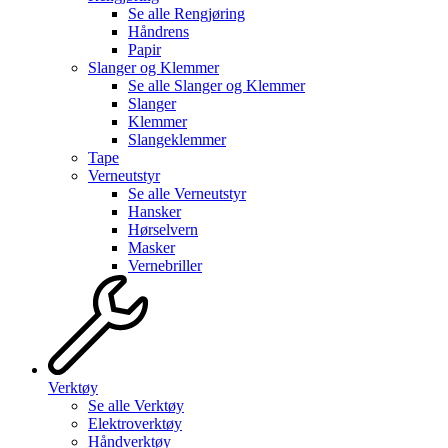
Se alle
Rengjøring
Håndrens
Papir
Slanger og Klemmer
Se alle
Slanger og Klemmer
Slanger
Klemmer
Slangeklemmer
Tape
Verneutstyr
Se alle
Verneutstyr
Hansker
Hørselvern
Masker
Vernebriller
Verktøy
Se alle
Verktøy
Elektroverktøy
Håndverktøy