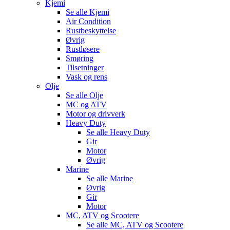
Kjemi
Se alle
Kjemi
Air Condition
Rustbeskyttelse
Øvrig
Rustløsere
Smøring
Tilsetninger
Vask og rens
Olje
Se alle
Olje
MC og ATV
Motor og drivverk
Heavy Duty
Se alle
Heavy Duty
Gir
Motor
Øvrig
Marine
Se alle
Marine
Øvrig
Gir
Motor
MC, ATV og Scootere
Se alle
MC, ATV og Scootere