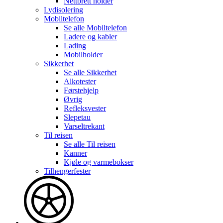
Nettbrett holder
Lydisolering
Mobiltelefon
Se alle
Mobiltelefon
Ladere og kabler
Lading
Mobilholder
Sikkerhet
Se alle
Sikkerhet
Alkotester
Førstehjelp
Øvrig
Refleksvester
Slepetau
Varseltrekant
Til reisen
Se alle
Til reisen
Kanner
Kjøle og varmebokser
Tilhengerfester