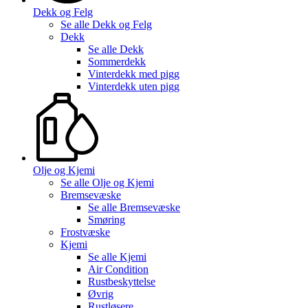
Dekk og Felg
Se alle
Dekk og Felg
Dekk
Se alle
Dekk
Sommerdekk
Vinterdekk med pigg
Vinterdekk uten pigg
Olje og Kjemi
Se alle
Olje og Kjemi
Bremsevæske
Se alle
Bremsevæske
Smøring
Frostvæske
Kjemi
Se alle
Kjemi
Air Condition
Rustbeskyttelse
Øvrig
Rustløsere