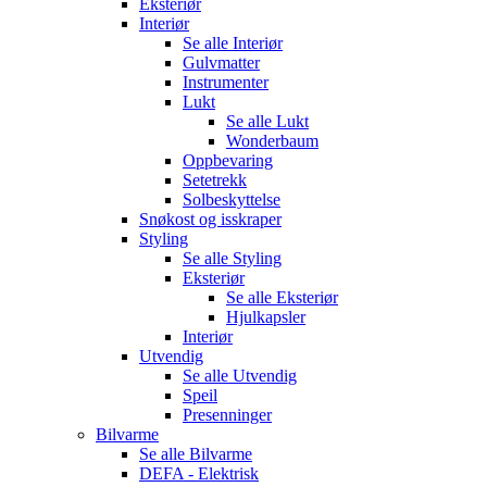
Eksteriør
Interiør
Se alle
Interiør
Gulvmatter
Instrumenter
Lukt
Se alle
Lukt
Wonderbaum
Oppbevaring
Setetrekk
Solbeskyttelse
Snøkost og isskraper
Styling
Se alle
Styling
Eksteriør
Se alle
Eksteriør
Hjulkapsler
Interiør
Utvendig
Se alle
Utvendig
Speil
Presenninger
Bilvarme
Se alle
Bilvarme
DEFA - Elektrisk