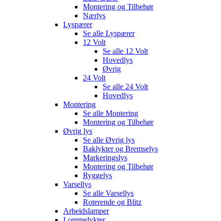
Montering og Tilbehør
Nærlys
Lyspærer
Se alle
Lyspærer
12 Volt
Se alle
12 Volt
Hovedlys
Øvrig
24 Volt
Se alle
24 Volt
Hovedlys
Montering
Se alle
Montering
Montering og Tilbehør
Øvrig lys
Se alle
Øvrig lys
Baklykter og Bremselys
Markeringslys
Montering og Tilbehør
Ryggelys
Varsellys
Se alle
Varsellys
Roterende og Blitz
Arbeidslamper
Lommelykter