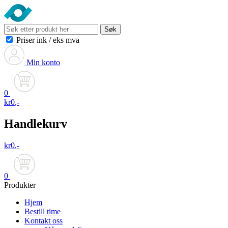
Søk
Priser ink
/
eks mva
Min konto
0
kr
0
,-
Handlekurv
kr
0
,-
0
Produkter
Hjem
Bestill time
Kontakt oss