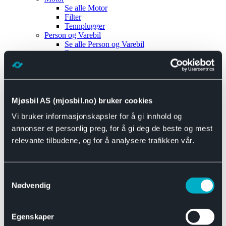
Se alle
Motor
Filter
Tennplugger
Person og Varebil
Se alle
Person og Varebil
Brems
Elektrisk
Bremser
Motor og drivverk
Universal
Se alle
Universal
Mjøsbil AS (mjosbil.no) bruker cookies
Bremsedeler
Vi bruker informasjonskapsler for å gi innhold og
Se alle
Bremsedeler
Bremsenippler
annonser et personlig preg, for å gi deg de beste og mest
Drivline og motor
relevante tilbudene, og for å analysere trafikken vår.
Se alle
Drivline og motor
Bensinpumpe
Eksosanlegg
Se alle
Eksosanlegg
Samtykkevalg
Reparasjonsmateriell
Nødvendig
Eksteriør
Se alle
Eksteriør
Horn og Tuter
Egenskaper
Speil
Interiør