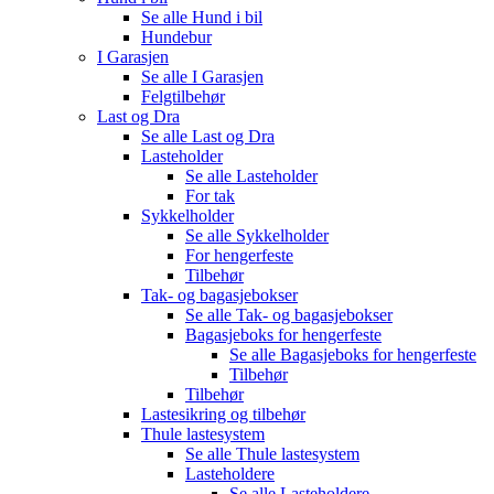
Se alle
Hund i bil
Hundebur
I Garasjen
Se alle
I Garasjen
Felgtilbehør
Last og Dra
Se alle
Last og Dra
Lasteholder
Se alle
Lasteholder
For tak
Sykkelholder
Se alle
Sykkelholder
For hengerfeste
Tilbehør
Tak- og bagasjebokser
Se alle
Tak- og bagasjebokser
Bagasjeboks for hengerfeste
Se alle
Bagasjeboks for hengerfeste
Tilbehør
Tilbehør
Lastesikring og tilbehør
Thule lastesystem
Se alle
Thule lastesystem
Lasteholdere
Se alle
Lasteholdere