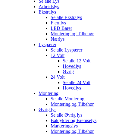
Se alle
Lys
Arbeidslys
Ekstralys
Se alle
Ekstralys
Fjernlys
LED Barer
Montering og Tilbehør
Nærlys
Lyspærer
Se alle
Lyspærer
12 Volt
Se alle
12 Volt
Hovedlys
Øvrig
24 Volt
Se alle
24 Volt
Hovedlys
Montering
Se alle
Montering
Montering og Tilbehør
Øvrig lys
Se alle
Øvrig lys
Baklykter og Bremselys
Markeringslys
Montering og Tilbehør