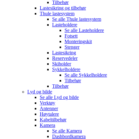
Tilbehør
Lastesikring og tilbehør
Thule lastesystem
Se alle
Thule lastesystem
Lasteholdere
Se alle
Lasteholdere
Fotsett
Monteringskit
Stenger
Lastesikring
Reservedeler
Skiholder
Sykkelholdere
Se alle
Sykkelholdere
Tilbehør
Tilbehør
Lyd og bilde
Se alle
Lyd og bilde
Verktøy
Antenner
Høytalere
Kabeltilbehør
Kamera
Se alle
Kamera
Dashbordkamera