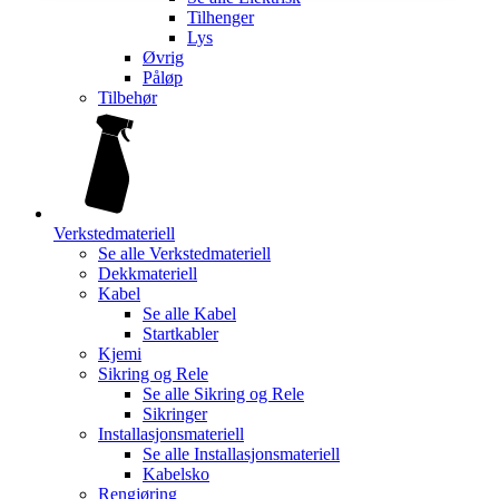
Tilhenger
Lys
Øvrig
Påløp
Tilbehør
Verkstedmateriell
Se alle
Verkstedmateriell
Dekkmateriell
Kabel
Se alle
Kabel
Startkabler
Kjemi
Sikring og Rele
Se alle
Sikring og Rele
Sikringer
Installasjonsmateriell
Se alle
Installasjonsmateriell
Kabelsko
Rengjøring