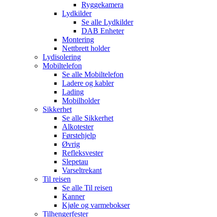
Ryggekamera
Lydkilder
Se alle
Lydkilder
DAB Enheter
Montering
Nettbrett holder
Lydisolering
Mobiltelefon
Se alle
Mobiltelefon
Ladere og kabler
Lading
Mobilholder
Sikkerhet
Se alle
Sikkerhet
Alkotester
Førstehjelp
Øvrig
Refleksvester
Slepetau
Varseltrekant
Til reisen
Se alle
Til reisen
Kanner
Kjøle og varmebokser
Tilhengerfester