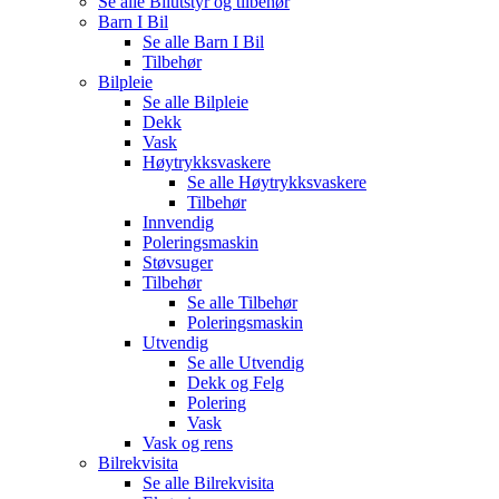
Se alle
Bilutstyr og tilbehør
Barn I Bil
Se alle
Barn I Bil
Tilbehør
Bilpleie
Se alle
Bilpleie
Dekk
Vask
Høytrykksvaskere
Se alle
Høytrykksvaskere
Tilbehør
Innvendig
Poleringsmaskin
Støvsuger
Tilbehør
Se alle
Tilbehør
Poleringsmaskin
Utvendig
Se alle
Utvendig
Dekk og Felg
Polering
Vask
Vask og rens
Bilrekvisita
Se alle
Bilrekvisita