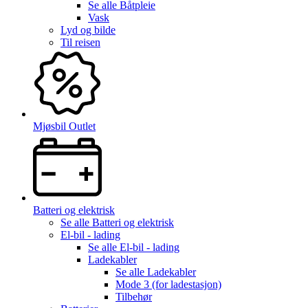
Se alle
Båtpleie
Vask
Lyd og bilde
Til reisen
Mjøsbil Outlet
Batteri og elektrisk
Se alle
Batteri og elektrisk
El-bil - lading
Se alle
El-bil - lading
Ladekabler
Se alle
Ladekabler
Mode 3 (for ladestasjon)
Tilbehør