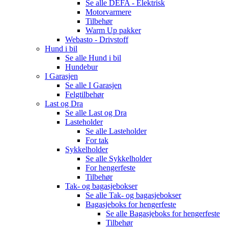
Se alle
DEFA - Elektrisk
Motorvarmere
Tilbehør
Warm Up pakker
Webasto - Drivstoff
Hund i bil
Se alle
Hund i bil
Hundebur
I Garasjen
Se alle
I Garasjen
Felgtilbehør
Last og Dra
Se alle
Last og Dra
Lasteholder
Se alle
Lasteholder
For tak
Sykkelholder
Se alle
Sykkelholder
For hengerfeste
Tilbehør
Tak- og bagasjebokser
Se alle
Tak- og bagasjebokser
Bagasjeboks for hengerfeste
Se alle
Bagasjeboks for hengerfeste
Tilbehør