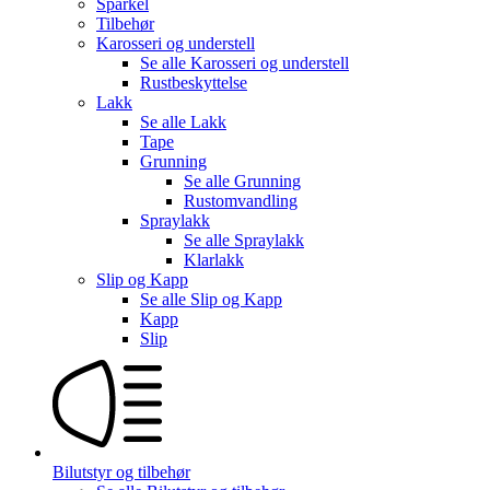
Sparkel
Tilbehør
Karosseri og understell
Se alle
Karosseri og understell
Rustbeskyttelse
Lakk
Se alle
Lakk
Tape
Grunning
Se alle
Grunning
Rustomvandling
Spraylakk
Se alle
Spraylakk
Klarlakk
Slip og Kapp
Se alle
Slip og Kapp
Kapp
Slip
Bilutstyr og tilbehør