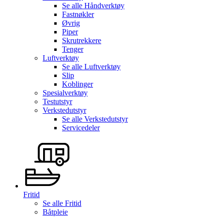
Se alle
Håndverktøy
Fastnøkler
Øvrig
Piper
Skrutrekkere
Tenger
Luftverktøy
Se alle
Luftverktøy
Slip
Koblinger
Spesialverktøy
Testutstyr
Verkstedutstyr
Se alle
Verkstedutstyr
Servicedeler
Fritid
Se alle
Fritid
Båtpleie