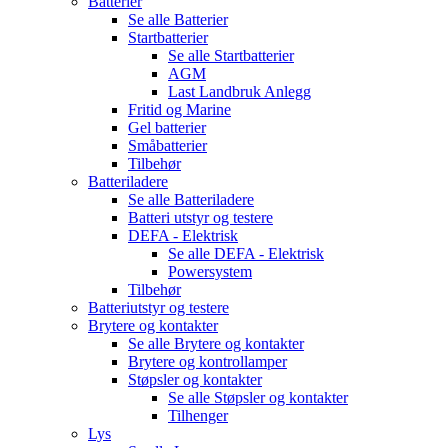
Batterier
Se alle
Batterier
Startbatterier
Se alle
Startbatterier
AGM
Last Landbruk Anlegg
Fritid og Marine
Gel batterier
Småbatterier
Tilbehør
Batteriladere
Se alle
Batteriladere
Batteri utstyr og testere
DEFA - Elektrisk
Se alle
DEFA - Elektrisk
Powersystem
Tilbehør
Batteriutstyr og testere
Brytere og kontakter
Se alle
Brytere og kontakter
Brytere og kontrollamper
Støpsler og kontakter
Se alle
Støpsler og kontakter
Tilhenger
Lys