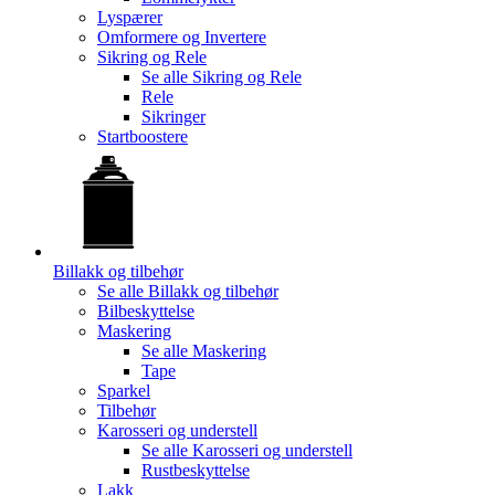
Lyspærer
Omformere og Invertere
Sikring og Rele
Se alle
Sikring og Rele
Rele
Sikringer
Startboostere
Billakk og tilbehør
Se alle
Billakk og tilbehør
Bilbeskyttelse
Maskering
Se alle
Maskering
Tape
Sparkel
Tilbehør
Karosseri og understell
Se alle
Karosseri og understell
Rustbeskyttelse
Lakk