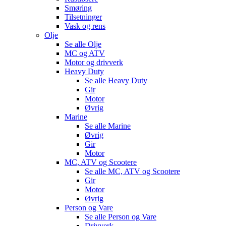
Smøring
Tilsetninger
Vask og rens
Olje
Se alle
Olje
MC og ATV
Motor og drivverk
Heavy Duty
Se alle
Heavy Duty
Gir
Motor
Øvrig
Marine
Se alle
Marine
Øvrig
Gir
Motor
MC, ATV og Scootere
Se alle
MC, ATV og Scootere
Gir
Motor
Øvrig
Person og Vare
Se alle
Person og Vare
Drivverk