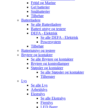
Fritid og Marine
Gel batterier
Småbatterier
Tilbehør
Batteriladere
Se alle
Batteriladere
Batteri utstyr og testere
DEFA - Elektrisk
Se alle
DEFA - Elektrisk
Powersystem
Tilbehør
Batteriutstyr og testere
Brytere og kontakter
Se alle
Brytere og kontakter
Brytere og kontrollamper
Støpsler og kontakter
Se alle
Støpsler og kontakter
Tilhenger
Lys
Se alle
Lys
Arbeidslys
Ekstralys
Se alle
Ekstralys
Fjernlys
LED Barer