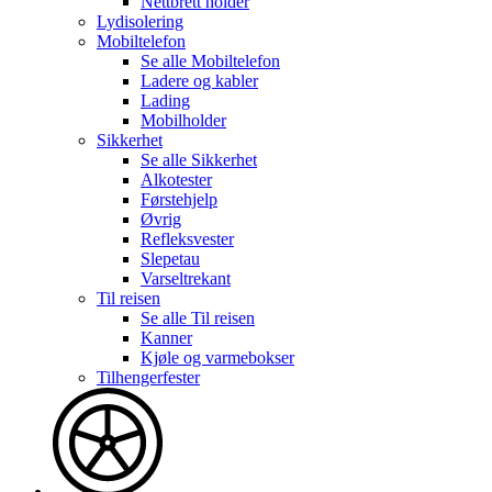
Nettbrett holder
Lydisolering
Mobiltelefon
Se alle
Mobiltelefon
Ladere og kabler
Lading
Mobilholder
Sikkerhet
Se alle
Sikkerhet
Alkotester
Førstehjelp
Øvrig
Refleksvester
Slepetau
Varseltrekant
Til reisen
Se alle
Til reisen
Kanner
Kjøle og varmebokser
Tilhengerfester