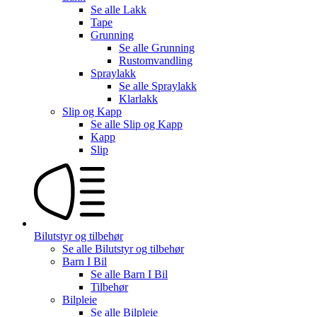
Se alle
Lakk
Tape
Grunning
Se alle
Grunning
Rustomvandling
Spraylakk
Se alle
Spraylakk
Klarlakk
Slip og Kapp
Se alle
Slip og Kapp
Kapp
Slip
Bilutstyr og tilbehør
Se alle
Bilutstyr og tilbehør
Barn I Bil
Se alle
Barn I Bil
Tilbehør
Bilpleie
Se alle
Bilpleie