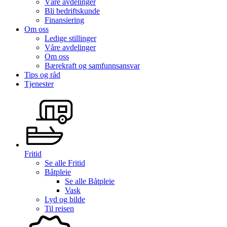
Våre avdelinger
Bli bedriftskunde
Finansiering
Om oss
Ledige stillinger
Våre avdelinger
Om oss
Bærekraft og samfunnsansvar
Tips og råd
Tjenester
Fritid
Se alle
Fritid
Båtpleie
Se alle
Båtpleie
Vask
Lyd og bilde
Til reisen