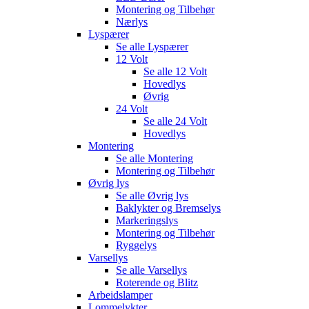
Montering og Tilbehør
Nærlys
Lyspærer
Se alle
Lyspærer
12 Volt
Se alle
12 Volt
Hovedlys
Øvrig
24 Volt
Se alle
24 Volt
Hovedlys
Montering
Se alle
Montering
Montering og Tilbehør
Øvrig lys
Se alle
Øvrig lys
Baklykter og Bremselys
Markeringslys
Montering og Tilbehør
Ryggelys
Varsellys
Se alle
Varsellys
Roterende og Blitz
Arbeidslamper
Lommelykter