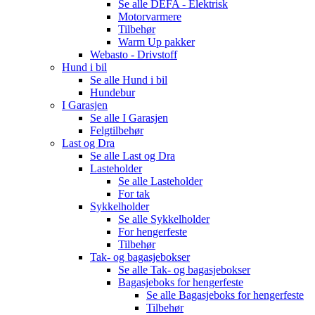
Se alle
DEFA - Elektrisk
Motorvarmere
Tilbehør
Warm Up pakker
Webasto - Drivstoff
Hund i bil
Se alle
Hund i bil
Hundebur
I Garasjen
Se alle
I Garasjen
Felgtilbehør
Last og Dra
Se alle
Last og Dra
Lasteholder
Se alle
Lasteholder
For tak
Sykkelholder
Se alle
Sykkelholder
For hengerfeste
Tilbehør
Tak- og bagasjebokser
Se alle
Tak- og bagasjebokser
Bagasjeboks for hengerfeste
Se alle
Bagasjeboks for hengerfeste
Tilbehør