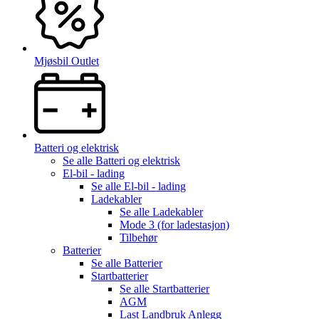
Mjøsbil Outlet
Batteri og elektrisk
Se alle
Batteri og elektrisk
El-bil - lading
Se alle
El-bil - lading
Ladekabler
Se alle
Ladekabler
Mode 3 (for ladestasjon)
Tilbehør
Batterier
Se alle
Batterier
Startbatterier
Se alle
Startbatterier
AGM
Last Landbruk Anlegg