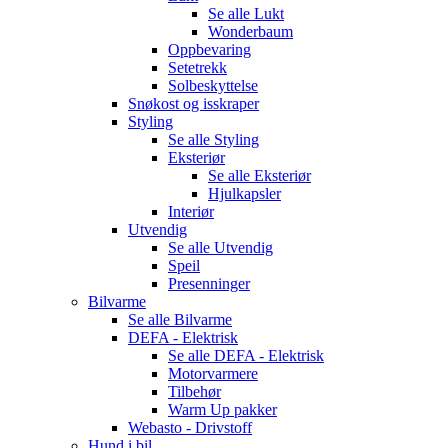
Se alle
Lukt
Wonderbaum
Oppbevaring
Setetrekk
Solbeskyttelse
Snøkost og isskraper
Styling
Se alle
Styling
Eksteriør
Se alle
Eksteriør
Hjulkapsler
Interiør
Utvendig
Se alle
Utvendig
Speil
Presenninger
Bilvarme
Se alle
Bilvarme
DEFA - Elektrisk
Se alle
DEFA - Elektrisk
Motorvarmere
Tilbehør
Warm Up pakker
Webasto - Drivstoff
Hund i bil