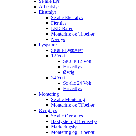
Se alle
Lys
Arbeidslys
Ekstralys
Se alle
Ekstralys
Fjernlys
LED Barer
Montering og Tilbehør
Nærlys
Lyspærer
Se alle
Lyspærer
12 Volt
Se alle
12 Volt
Hovedlys
Øvrig
24 Volt
Se alle
24 Volt
Hovedlys
Montering
Se alle
Montering
Montering og Tilbehør
Øvrig lys
Se alle
Øvrig lys
Baklykter og Bremselys
Markeringslys
Montering og Tilbehør