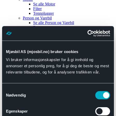
Se alle
Motor
Filter
Tennplugger
Person og Varebil
Se alle
Person og Varebil
Brems
Elektrisk
Bremser
Motor og drivverk
Universal
Se alle
Universal
Mjøsbil AS (mjosbil.no) bruker cookies
Bremsedeler
Vi bruker informasjonskapsler for å gi innhold og
Se alle
Bremsedeler
Bremsenippler
annonser et personlig preg, for å gi deg de beste og mest
Drivline og motor
relevante tilbudene, og for å analysere trafikken vår.
Se alle
Drivline og motor
Bensinpumpe
Eksosanlegg
Se alle
Eksosanlegg
Samtykkevalg
Reparasjonsmateriell
Nødvendig
Eksteriør
Se alle
Eksteriør
Horn og Tuter
Egenskaper
Speil
Interiør