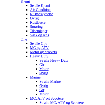
Kjemi
Se alle
Kjemi
Air Condition
Rustbeskyttelse
Øvrig
Rustløsere
Smøring
Tilsetninger
Vask og rens
Olje
Se alle
Olje
MC og ATV
Motor og drivverk
Heavy Duty
Se alle
Heavy Duty
Gir
Motor
Øvrig
Marine
Se alle
Marine
Øvrig
Gir
Motor
MC, ATV og Scootere
Se alle
MC, ATV og Scootere