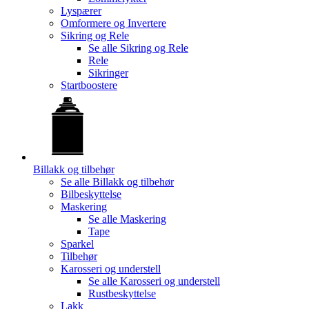
Lyspærer
Omformere og Invertere
Sikring og Rele
Se alle
Sikring og Rele
Rele
Sikringer
Startboostere
Billakk og tilbehør
Se alle
Billakk og tilbehør
Bilbeskyttelse
Maskering
Se alle
Maskering
Tape
Sparkel
Tilbehør
Karosseri og understell
Se alle
Karosseri og understell
Rustbeskyttelse
Lakk