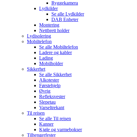
Ryggekamera
Lydkilder
Se alle
Lydkilder
DAB Enheter
Montering
Nettbrett holder
Lydisolering
Mobiltelefon
Se alle
Mobiltelefon
Ladere og kabler
Lading
Mobilholder
Sikkerhet
Se alle
Sikkerhet
Alkotester
Førstehjelp
Øvrig
Refleksvester
Slepetau
Varseltrekant
Til reisen
Se alle
Til reisen
Kanner
Kjøle og varmebokser
Tilhengerfester