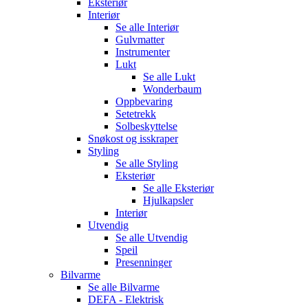
Eksteriør
Interiør
Se alle
Interiør
Gulvmatter
Instrumenter
Lukt
Se alle
Lukt
Wonderbaum
Oppbevaring
Setetrekk
Solbeskyttelse
Snøkost og isskraper
Styling
Se alle
Styling
Eksteriør
Se alle
Eksteriør
Hjulkapsler
Interiør
Utvendig
Se alle
Utvendig
Speil
Presenninger
Bilvarme
Se alle
Bilvarme
DEFA - Elektrisk