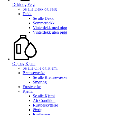
Dekk og Felg
Se alle
Dekk og Felg
Dekk
Se alle
Dekk
Sommerdekk
Vinterdekk med pigg
Vinterdekk uten pigg
Olje og Kjemi
Se alle
Olje og Kjemi
Bremsevæske
Se alle
Bremsevæske
Smøring
Frostvæske
Kjemi
Se alle
Kjemi
Air Condition
Rustbeskyttelse
Øvrig
Rustløsere