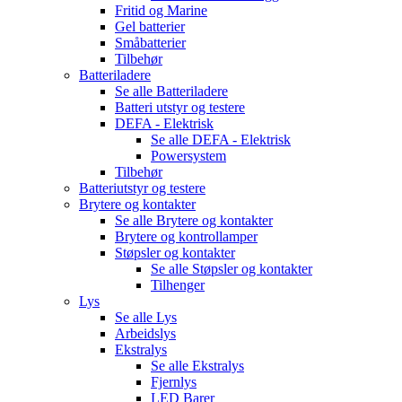
Fritid og Marine
Gel batterier
Småbatterier
Tilbehør
Batteriladere
Se alle
Batteriladere
Batteri utstyr og testere
DEFA - Elektrisk
Se alle
DEFA - Elektrisk
Powersystem
Tilbehør
Batteriutstyr og testere
Brytere og kontakter
Se alle
Brytere og kontakter
Brytere og kontrollamper
Støpsler og kontakter
Se alle
Støpsler og kontakter
Tilhenger
Lys
Se alle
Lys
Arbeidslys
Ekstralys
Se alle
Ekstralys
Fjernlys
LED Barer