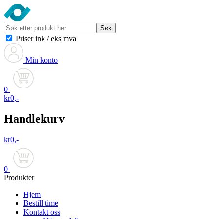
Søk
Priser ink
/
eks mva
Min konto
0
kr
0
,-
Handlekurv
kr
0
,-
0
Produkter
Hjem
Bestill time
Kontakt oss