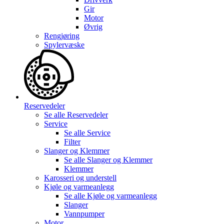
Gir
Motor
Øvrig
Rengjøring
Spylervæske
Reservedeler
Se alle
Reservedeler
Service
Se alle
Service
Filter
Slanger og Klemmer
Se alle
Slanger og Klemmer
Klemmer
Karosseri og understell
Kjøle og varmeanlegg
Se alle
Kjøle og varmeanlegg
Slanger
Vannpumper
Motor