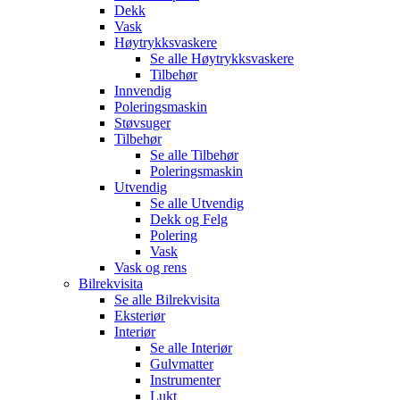
Dekk
Vask
Høytrykksvaskere
Se alle
Høytrykksvaskere
Tilbehør
Innvendig
Poleringsmaskin
Støvsuger
Tilbehør
Se alle
Tilbehør
Poleringsmaskin
Utvendig
Se alle
Utvendig
Dekk og Felg
Polering
Vask
Vask og rens
Bilrekvisita
Se alle
Bilrekvisita
Eksteriør
Interiør
Se alle
Interiør
Gulvmatter
Instrumenter
Lukt