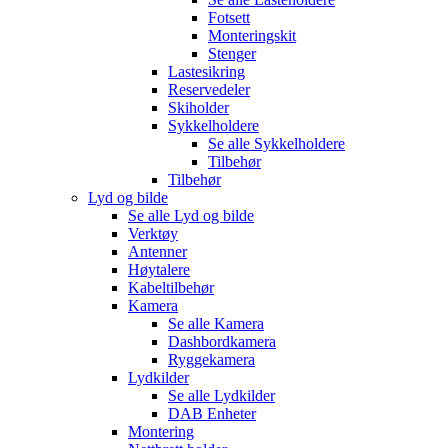
Fotsett
Monteringskit
Stenger
Lastesikring
Reservedeler
Skiholder
Sykkelholdere
Se alle
Sykkelholdere
Tilbehør
Tilbehør
Lyd og bilde
Se alle
Lyd og bilde
Verktøy
Antenner
Høytalere
Kabeltilbehør
Kamera
Se alle
Kamera
Dashbordkamera
Ryggekamera
Lydkilder
Se alle
Lydkilder
DAB Enheter
Montering