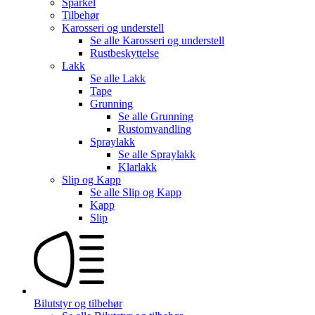
Sparkel
Tilbehør
Karosseri og understell
Se alle
Karosseri og understell
Rustbeskyttelse
Lakk
Se alle
Lakk
Tape
Grunning
Se alle
Grunning
Rustomvandling
Spraylakk
Se alle
Spraylakk
Klarlakk
Slip og Kapp
Se alle
Slip og Kapp
Kapp
Slip
Bilutstyr og tilbehør