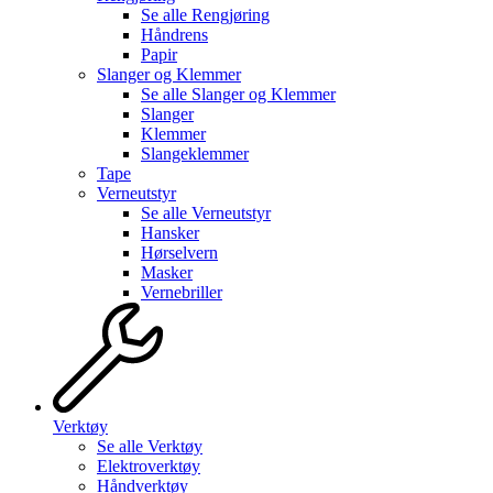
Se alle
Rengjøring
Håndrens
Papir
Slanger og Klemmer
Se alle
Slanger og Klemmer
Slanger
Klemmer
Slangeklemmer
Tape
Verneutstyr
Se alle
Verneutstyr
Hansker
Hørselvern
Masker
Vernebriller
Verktøy
Se alle
Verktøy
Elektroverktøy
Håndverktøy