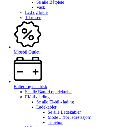
Se alle
Båtpleie
Vask
Lyd og bilde
Til reisen
Mjøsbil Outlet
Batteri og elektrisk
Se alle
Batteri og elektrisk
El-bil - lading
Se alle
El-bil - lading
Ladekabler
Se alle
Ladekabler
Mode 3 (for ladestasjon)
Tilbehør