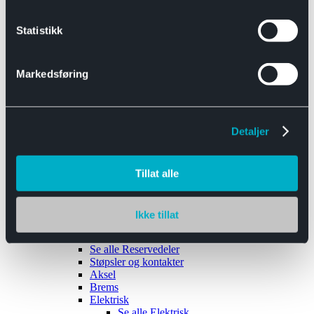
Se alle
Interiør
Sikkerhetsbelte
Statistikk
Tanklokk
Vindusviskere
Markedsføring
Detaljer
Tilhengere
Se alle
Tilhengere
Biltransport
Tillat alle
Maskinhenger
Yrkeshenger
Båthengere
Skaphengere
Ikke tillat
Varehengere
Reservedeler
Se alle
Reservedeler
Støpsler og kontakter
Aksel
Brems
Elektrisk
Se alle
Elektrisk