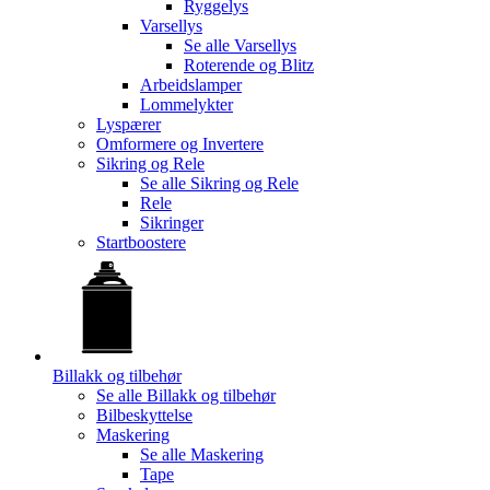
Ryggelys
Varsellys
Se alle
Varsellys
Roterende og Blitz
Arbeidslamper
Lommelykter
Lyspærer
Omformere og Invertere
Sikring og Rele
Se alle
Sikring og Rele
Rele
Sikringer
Startboostere
Billakk og tilbehør
Se alle
Billakk og tilbehør
Bilbeskyttelse
Maskering
Se alle
Maskering
Tape