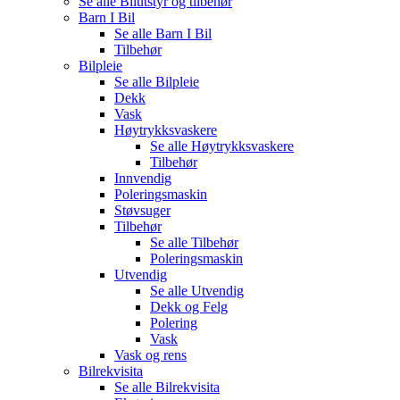
Se alle
Bilutstyr og tilbehør
Barn I Bil
Se alle
Barn I Bil
Tilbehør
Bilpleie
Se alle
Bilpleie
Dekk
Vask
Høytrykksvaskere
Se alle
Høytrykksvaskere
Tilbehør
Innvendig
Poleringsmaskin
Støvsuger
Tilbehør
Se alle
Tilbehør
Poleringsmaskin
Utvendig
Se alle
Utvendig
Dekk og Felg
Polering
Vask
Vask og rens
Bilrekvisita
Se alle
Bilrekvisita