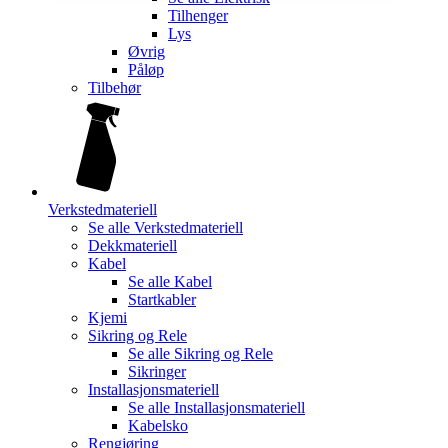
Tilhenger
Lys
Øvrig
Påløp
Tilbehør
Verkstedmateriell
Se alle
Verkstedmateriell
Dekkmateriell
Kabel
Se alle
Kabel
Startkabler
Kjemi
Sikring og Rele
Se alle
Sikring og Rele
Sikringer
Installasjonsmateriell
Se alle
Installasjonsmateriell
Kabelsko
Rengjøring