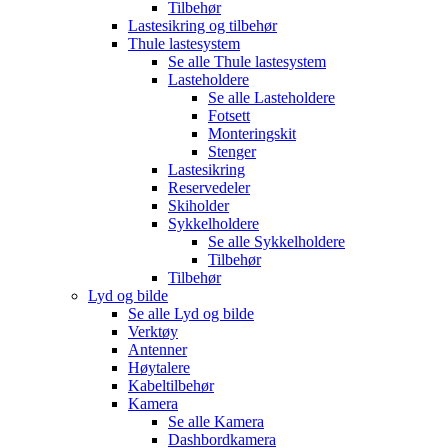
Tilbehør
Lastesikring og tilbehør
Thule lastesystem
Se alle
Thule lastesystem
Lasteholdere
Se alle
Lasteholdere
Fotsett
Monteringskit
Stenger
Lastesikring
Reservedeler
Skiholder
Sykkelholdere
Se alle
Sykkelholdere
Tilbehør
Tilbehør
Lyd og bilde
Se alle
Lyd og bilde
Verktøy
Antenner
Høytalere
Kabeltilbehør
Kamera
Se alle
Kamera
Dashbordkamera