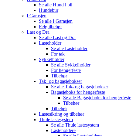
Se alle
Hund i bil
Hundebur
I Garasjen
Se alle
I Garasjen
Felgtilbehør
Last og Dra
Se alle
Last og Dra
Lasteholder
Se alle
Lasteholder
For tak
Sykkelholder
Se alle
Sykkelholder
For hengerfeste
Tilbehør
Tak- og bagasjebokser
Se alle
Tak- og bagasjebokser
Bagasjeboks for hengerfeste
Se alle
Bagasjeboks for hengerfeste
Tilbehør
Tilbehør
Lastesikring og tilbehør
Thule lastesystem
Se alle
Thule lastesystem
Lasteholdere
Se alle
Lasteholdere