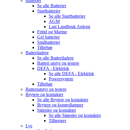
Batterier
Se alle
Batterier
Startbatterier
Se alle
Startbatterier
AGM
Last Landbruk Anlegg
Fritid og Marine
Gel batterier
Småbatterier
Tilbehør
Batteriladere
Se alle
Batteriladere
Batteri utstyr og testere
DEFA - Elektrisk
Se alle
DEFA - Elektrisk
Powersystem
Tilbehør
Batteriutstyr og testere
Brytere og kontakter
Se alle
Brytere og kontakter
Brytere og kontrollamper
Støpsler og kontakter
Se alle
Støpsler og kontakter
Tilhenger
Lys