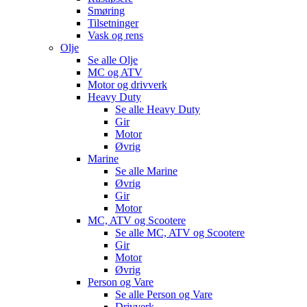
Smøring
Tilsetninger
Vask og rens
Olje
Se alle
Olje
MC og ATV
Motor og drivverk
Heavy Duty
Se alle
Heavy Duty
Gir
Motor
Øvrig
Marine
Se alle
Marine
Øvrig
Gir
Motor
MC, ATV og Scootere
Se alle
MC, ATV og Scootere
Gir
Motor
Øvrig
Person og Vare
Se alle
Person og Vare
Drivverk