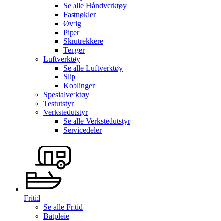
Se alle
Håndverktøy
Fastnøkler
Øvrig
Piper
Skrutrekkere
Tenger
Luftverktøy
Se alle
Luftverktøy
Slip
Koblinger
Spesialverktøy
Testutstyr
Verkstedutstyr
Se alle
Verkstedutstyr
Servicedeler
Fritid
Se alle
Fritid
Båtpleie