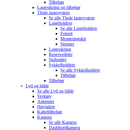
Tilbehør
Lastesikring og tilbehør
Thule lastesystem
Se alle
Thule lastesystem
Lasteholdere
Se alle
Lasteholdere
Fotsett
Monteringskit
Stenger
Lastesikring
Reservedeler
Skiholder
Sykkelholdere
Se alle
Sykkelholdere
Tilbehør
Tilbehør
Lyd og bilde
Se alle
Lyd og bilde
Verktøy
Antenner
Høytalere
Kabeltilbehør
Kamera
Se alle
Kamera
Dashbordkamera