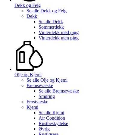
Dekk og Felg
Se alle
Dekk og Felg
Dekk
Se alle
Dekk
Sommerdekk
Vinterdekk med pigg
Vinterdekk uten pigg
Olje og Kjemi
Se alle
Olje og Kjemi
Bremsevæske
Se alle
Bremsevæske
Smøring
Frostvæske
Kjemi
Se alle
Kjemi
Air Condition
Rustbeskyttelse
Øvrig
Rustløsere