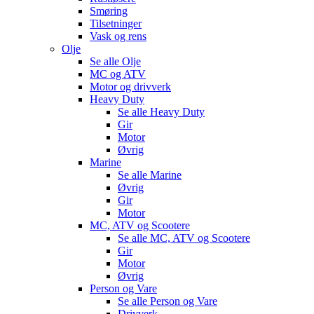
Smøring
Tilsetninger
Vask og rens
Olje
Se alle
Olje
MC og ATV
Motor og drivverk
Heavy Duty
Se alle
Heavy Duty
Gir
Motor
Øvrig
Marine
Se alle
Marine
Øvrig
Gir
Motor
MC, ATV og Scootere
Se alle
MC, ATV og Scootere
Gir
Motor
Øvrig
Person og Vare
Se alle
Person og Vare
Drivverk