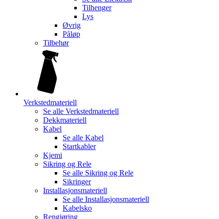
Tilhenger
Lys
Øvrig
Påløp
Tilbehør
Verkstedmateriell
Se alle
Verkstedmateriell
Dekkmateriell
Kabel
Se alle
Kabel
Startkabler
Kjemi
Sikring og Rele
Se alle
Sikring og Rele
Sikringer
Installasjonsmateriell
Se alle
Installasjonsmateriell
Kabelsko
Rengjøring