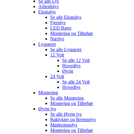
Se alle
Lys
Arbeidslys
Ekstralys
Se alle
Ekstralys
Fjernlys
LED Barer
Montering og Tilbehør
Nærlys
Lyspærer
Se alle
Lyspærer
12 Volt
Se alle
12 Volt
Hovedlys
Øvrig
24 Volt
Se alle
24 Volt
Hovedlys
Montering
Se alle
Montering
Montering og Tilbehør
Øvrig lys
Se alle
Øvrig lys
Baklykter og Bremselys
Markeringslys
Montering og Tilbehør