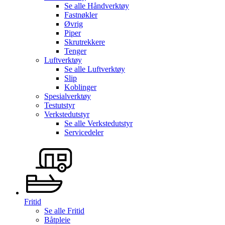
Se alle
Håndverktøy
Fastnøkler
Øvrig
Piper
Skrutrekkere
Tenger
Luftverktøy
Se alle
Luftverktøy
Slip
Koblinger
Spesialverktøy
Testutstyr
Verkstedutstyr
Se alle
Verkstedutstyr
Servicedeler
Fritid
Se alle
Fritid
Båtpleie