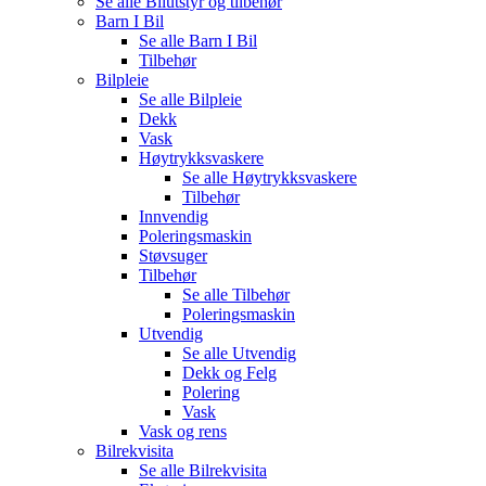
Se alle
Bilutstyr og tilbehør
Barn I Bil
Se alle
Barn I Bil
Tilbehør
Bilpleie
Se alle
Bilpleie
Dekk
Vask
Høytrykksvaskere
Se alle
Høytrykksvaskere
Tilbehør
Innvendig
Poleringsmaskin
Støvsuger
Tilbehør
Se alle
Tilbehør
Poleringsmaskin
Utvendig
Se alle
Utvendig
Dekk og Felg
Polering
Vask
Vask og rens
Bilrekvisita
Se alle
Bilrekvisita