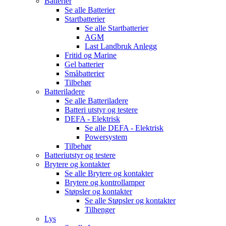
Batterier
Se alle
Batterier
Startbatterier
Se alle
Startbatterier
AGM
Last Landbruk Anlegg
Fritid og Marine
Gel batterier
Småbatterier
Tilbehør
Batteriladere
Se alle
Batteriladere
Batteri utstyr og testere
DEFA - Elektrisk
Se alle
DEFA - Elektrisk
Powersystem
Tilbehør
Batteriutstyr og testere
Brytere og kontakter
Se alle
Brytere og kontakter
Brytere og kontrollamper
Støpsler og kontakter
Se alle
Støpsler og kontakter
Tilhenger
Lys