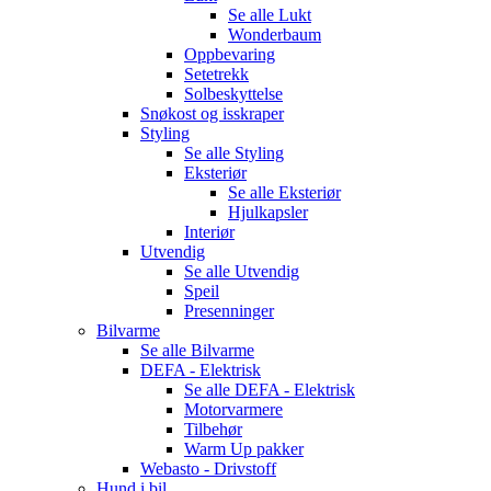
Se alle
Lukt
Wonderbaum
Oppbevaring
Setetrekk
Solbeskyttelse
Snøkost og isskraper
Styling
Se alle
Styling
Eksteriør
Se alle
Eksteriør
Hjulkapsler
Interiør
Utvendig
Se alle
Utvendig
Speil
Presenninger
Bilvarme
Se alle
Bilvarme
DEFA - Elektrisk
Se alle
DEFA - Elektrisk
Motorvarmere
Tilbehør
Warm Up pakker
Webasto - Drivstoff
Hund i bil