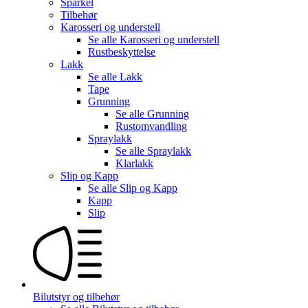
Sparkel
Tilbehør
Karosseri og understell
Se alle
Karosseri og understell
Rustbeskyttelse
Lakk
Se alle
Lakk
Tape
Grunning
Se alle
Grunning
Rustomvandling
Spraylakk
Se alle
Spraylakk
Klarlakk
Slip og Kapp
Se alle
Slip og Kapp
Kapp
Slip
Bilutstyr og tilbehør