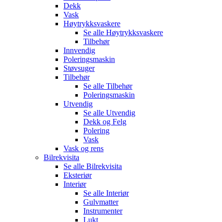
Dekk
Vask
Høytrykksvaskere
Se alle
Høytrykksvaskere
Tilbehør
Innvendig
Poleringsmaskin
Støvsuger
Tilbehør
Se alle
Tilbehør
Poleringsmaskin
Utvendig
Se alle
Utvendig
Dekk og Felg
Polering
Vask
Vask og rens
Bilrekvisita
Se alle
Bilrekvisita
Eksteriør
Interiør
Se alle
Interiør
Gulvmatter
Instrumenter
Lukt