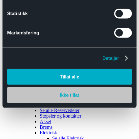
Se alle
Interiør
Sikkerhetsbelte
Statistikk
Tanklokk
Vindusviskere
Markedsføring
Detaljer
Tilhengere
Se alle
Tilhengere
Biltransport
Tillat alle
Maskinhenger
Yrkeshenger
Båthengere
Skaphengere
Ikke tillat
Varehengere
Reservedeler
Se alle
Reservedeler
Støpsler og kontakter
Aksel
Brems
Elektrisk
Se alle
Elektrisk