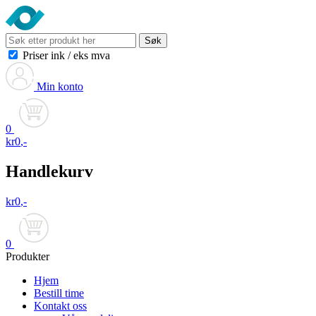
Søk
Priser ink
/
eks mva
Min konto
0
kr
0
,-
Handlekurv
kr
0
,-
0
Produkter
Hjem
Bestill time
Kontakt oss