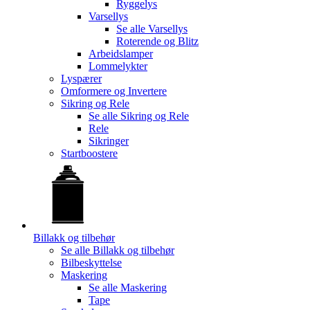
Ryggelys
Varsellys
Se alle
Varsellys
Roterende og Blitz
Arbeidslamper
Lommelykter
Lyspærer
Omformere og Invertere
Sikring og Rele
Se alle
Sikring og Rele
Rele
Sikringer
Startboostere
Billakk og tilbehør
Se alle
Billakk og tilbehør
Bilbeskyttelse
Maskering
Se alle
Maskering
Tape