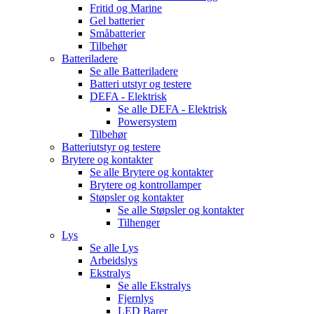
Fritid og Marine
Gel batterier
Småbatterier
Tilbehør
Batteriladere
Se alle
Batteriladere
Batteri utstyr og testere
DEFA - Elektrisk
Se alle
DEFA - Elektrisk
Powersystem
Tilbehør
Batteriutstyr og testere
Brytere og kontakter
Se alle
Brytere og kontakter
Brytere og kontrollamper
Støpsler og kontakter
Se alle
Støpsler og kontakter
Tilhenger
Lys
Se alle
Lys
Arbeidslys
Ekstralys
Se alle
Ekstralys
Fjernlys
LED Barer