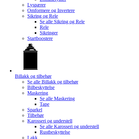
Lyspærer
Omformere og Invertere
Sikring og Rele
Se alle
Sikring og Rele
Rele
Sikringer
Startboostere
Billakk og tilbehør
Se alle
Billakk og tilbehør
Bilbeskyttelse
Maskering
Se alle
Maskering
Tape
Sparkel
Tilbehør
Karosseri og understell
Se alle
Karosseri og understell
Rustbeskyttelse
Lakk