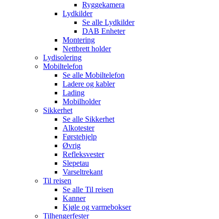
Ryggekamera
Lydkilder
Se alle
Lydkilder
DAB Enheter
Montering
Nettbrett holder
Lydisolering
Mobiltelefon
Se alle
Mobiltelefon
Ladere og kabler
Lading
Mobilholder
Sikkerhet
Se alle
Sikkerhet
Alkotester
Førstehjelp
Øvrig
Refleksvester
Slepetau
Varseltrekant
Til reisen
Se alle
Til reisen
Kanner
Kjøle og varmebokser
Tilhengerfester