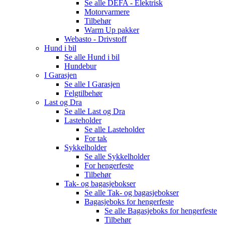
Se alle
DEFA - Elektrisk
Motorvarmere
Tilbehør
Warm Up pakker
Webasto - Drivstoff
Hund i bil
Se alle
Hund i bil
Hundebur
I Garasjen
Se alle
I Garasjen
Felgtilbehør
Last og Dra
Se alle
Last og Dra
Lasteholder
Se alle
Lasteholder
For tak
Sykkelholder
Se alle
Sykkelholder
For hengerfeste
Tilbehør
Tak- og bagasjebokser
Se alle
Tak- og bagasjebokser
Bagasjeboks for hengerfeste
Se alle
Bagasjeboks for hengerfeste
Tilbehør