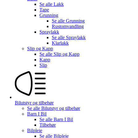
Se alle
Lakk
Tape
Grunning
Se alle
Grunning
Rustomvandling
Spraylakk
Se alle
Spraylakk
Klarlakk
Slip og Kapp
Se alle
Slip og Kapp
Kapp
Slip
Bilutstyr og tilbehør
Se alle
Bilutstyr og tilbehør
Barn I Bil
Se alle
Barn I Bil
Tilbehør
Bilpleie
Se alle
Bilpleie