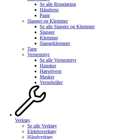
Se alle
Rengjøring
Håndrens
Papir
Slanger og Klemmer
Se alle
Slanger og Klemmer
Slanger
Klemmer
Slangeklemmer
Tape
Verneutstyr
Se alle
Verneutstyr
Hansker
Hørselvern
Masker
Vernebriller
Verktøy
Se alle
Verktøy
Elektroverktøy
Håndverktøy