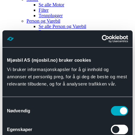
Se alle
Motor
Filter
Tennplugger
Person og Varebil
Se alle
Person og Varebil
Brems
Elektrisk
Bremser
Motor og drivverk
Universal
Se alle
Universal
Mjøsbil AS (mjosbil.no) bruker cookies
Bremsedeler
Vi bruker informasjonskapsler for å gi innhold og
Se alle
Bremsedeler
Bremsenippler
annonser et personlig preg, for å gi deg de beste og mest
Drivline og motor
relevante tilbudene, og for å analysere trafikken vår.
Se alle
Drivline og motor
Bensinpumpe
Eksosanlegg
Se alle
Eksosanlegg
Samtykkevalg
Reparasjonsmateriell
Nødvendig
Eksteriør
Se alle
Eksteriør
Horn og Tuter
Egenskaper
Speil
Interiør