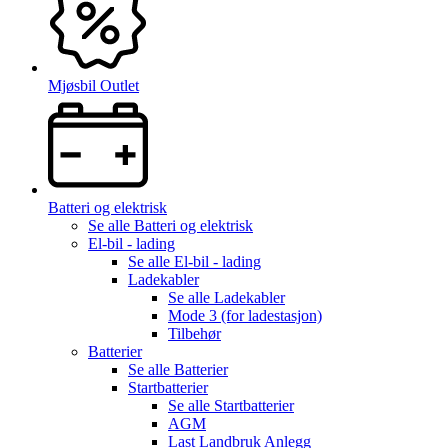
Mjøsbil Outlet
Batteri og elektrisk
Se alle
Batteri og elektrisk
El-bil - lading
Se alle
El-bil - lading
Ladekabler
Se alle
Ladekabler
Mode 3 (for ladestasjon)
Tilbehør
Batterier
Se alle
Batterier
Startbatterier
Se alle
Startbatterier
AGM
Last Landbruk Anlegg