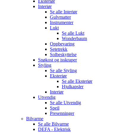
Eksteriør
Interiør
Se alle
Interiør
Gulvmatter
Instrumenter
Lukt
Se alle
Lukt
Wonderbaum
Oppbevaring
Setetrekk
Solbeskyttelse
Snøkost og isskraper
Styling
Se alle
Styling
Eksteriør
Se alle
Eksteriør
Hjulkapsler
Interiør
Utvendig
Se alle
Utvendig
Speil
Presenninger
Bilvarme
Se alle
Bilvarme
DEFA - Elektrisk