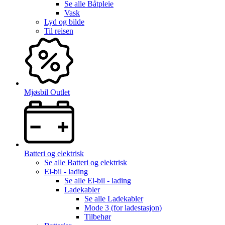
Se alle
Båtpleie
Vask
Lyd og bilde
Til reisen
Mjøsbil Outlet
Batteri og elektrisk
Se alle
Batteri og elektrisk
El-bil - lading
Se alle
El-bil - lading
Ladekabler
Se alle
Ladekabler
Mode 3 (for ladestasjon)
Tilbehør