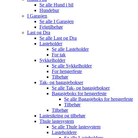
Se alle
Hund i bil
Hundebur
I Garasjen
Se alle
I Garasjen
Felgtilbehør
Last og Dra
Se alle
Last og Dra
Lasteholder
Se alle
Lasteholder
For tak
Sykkelholder
Se alle
Sykkelholder
For hengerfeste
Tilbehør
Tak- og bagasjebokser
Se alle
Tak- og bagasjebokser
Bagasjeboks for hengerfeste
Se alle
Bagasjeboks for hengerfeste
Tilbehør
Tilbehør
Lastesikring og tilbehør
Thule lastesystem
Se alle
Thule lastesystem
Lasteholdere
Se alle
Lasteholdere