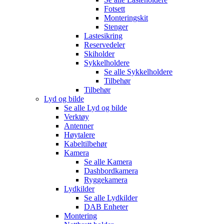
Fotsett
Monteringskit
Stenger
Lastesikring
Reservedeler
Skiholder
Sykkelholdere
Se alle
Sykkelholdere
Tilbehør
Tilbehør
Lyd og bilde
Se alle
Lyd og bilde
Verktøy
Antenner
Høytalere
Kabeltilbehør
Kamera
Se alle
Kamera
Dashbordkamera
Ryggekamera
Lydkilder
Se alle
Lydkilder
DAB Enheter
Montering