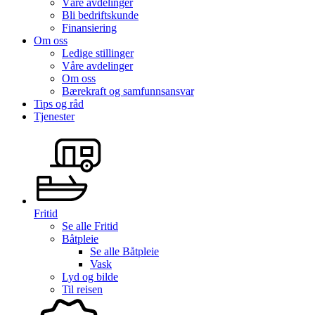
Våre avdelinger
Bli bedriftskunde
Finansiering
Om oss
Ledige stillinger
Våre avdelinger
Om oss
Bærekraft og samfunnsansvar
Tips og råd
Tjenester
Fritid
Se alle
Fritid
Båtpleie
Se alle
Båtpleie
Vask
Lyd og bilde
Til reisen