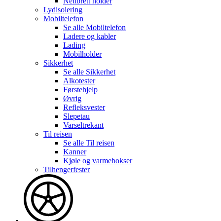
Nettbrett holder
Lydisolering
Mobiltelefon
Se alle
Mobiltelefon
Ladere og kabler
Lading
Mobilholder
Sikkerhet
Se alle
Sikkerhet
Alkotester
Førstehjelp
Øvrig
Refleksvester
Slepetau
Varseltrekant
Til reisen
Se alle
Til reisen
Kanner
Kjøle og varmebokser
Tilhengerfester