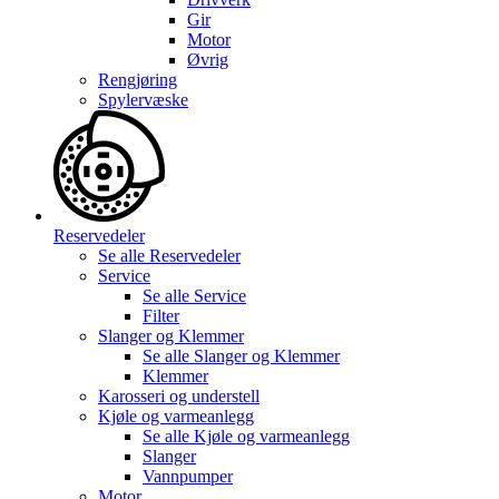
Gir
Motor
Øvrig
Rengjøring
Spylervæske
Reservedeler
Se alle
Reservedeler
Service
Se alle
Service
Filter
Slanger og Klemmer
Se alle
Slanger og Klemmer
Klemmer
Karosseri og understell
Kjøle og varmeanlegg
Se alle
Kjøle og varmeanlegg
Slanger
Vannpumper
Motor