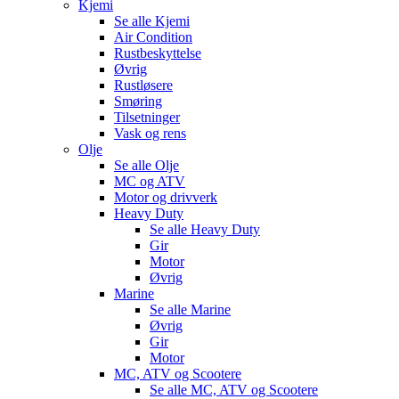
Kjemi
Se alle
Kjemi
Air Condition
Rustbeskyttelse
Øvrig
Rustløsere
Smøring
Tilsetninger
Vask og rens
Olje
Se alle
Olje
MC og ATV
Motor og drivverk
Heavy Duty
Se alle
Heavy Duty
Gir
Motor
Øvrig
Marine
Se alle
Marine
Øvrig
Gir
Motor
MC, ATV og Scootere
Se alle
MC, ATV og Scootere