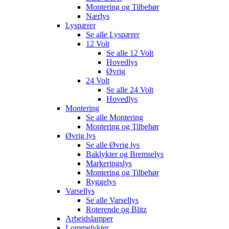
Montering og Tilbehør
Nærlys
Lyspærer
Se alle
Lyspærer
12 Volt
Se alle
12 Volt
Hovedlys
Øvrig
24 Volt
Se alle
24 Volt
Hovedlys
Montering
Se alle
Montering
Montering og Tilbehør
Øvrig lys
Se alle
Øvrig lys
Baklykter og Bremselys
Markeringslys
Montering og Tilbehør
Ryggelys
Varsellys
Se alle
Varsellys
Roterende og Blitz
Arbeidslamper
Lommelykter