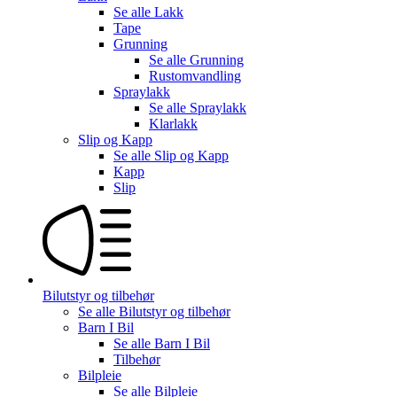
Se alle
Lakk
Tape
Grunning
Se alle
Grunning
Rustomvandling
Spraylakk
Se alle
Spraylakk
Klarlakk
Slip og Kapp
Se alle
Slip og Kapp
Kapp
Slip
Bilutstyr og tilbehør
Se alle
Bilutstyr og tilbehør
Barn I Bil
Se alle
Barn I Bil
Tilbehør
Bilpleie
Se alle
Bilpleie