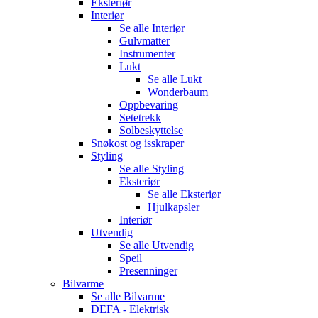
Eksteriør
Interiør
Se alle
Interiør
Gulvmatter
Instrumenter
Lukt
Se alle
Lukt
Wonderbaum
Oppbevaring
Setetrekk
Solbeskyttelse
Snøkost og isskraper
Styling
Se alle
Styling
Eksteriør
Se alle
Eksteriør
Hjulkapsler
Interiør
Utvendig
Se alle
Utvendig
Speil
Presenninger
Bilvarme
Se alle
Bilvarme
DEFA - Elektrisk