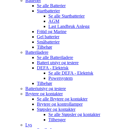
Batterier
Se alle
Batterier
Startbatterier
Se alle
Startbatterier
AGM
Last Landbruk Anlegg
Fritid og Marine
Gel batterier
Småbatterier
Tilbehør
Batteriladere
Se alle
Batteriladere
Batteri utstyr og testere
DEFA - Elektrisk
Se alle
DEFA - Elektrisk
Powersystem
Tilbehør
Batteriutstyr og testere
Brytere og kontakter
Se alle
Brytere og kontakter
Brytere og kontrollamper
Støpsler og kontakter
Se alle
Støpsler og kontakter
Tilhenger
Lys