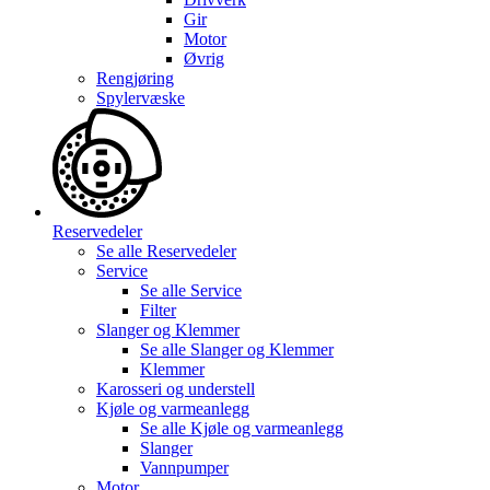
Gir
Motor
Øvrig
Rengjøring
Spylervæske
Reservedeler
Se alle
Reservedeler
Service
Se alle
Service
Filter
Slanger og Klemmer
Se alle
Slanger og Klemmer
Klemmer
Karosseri og understell
Kjøle og varmeanlegg
Se alle
Kjøle og varmeanlegg
Slanger
Vannpumper
Motor