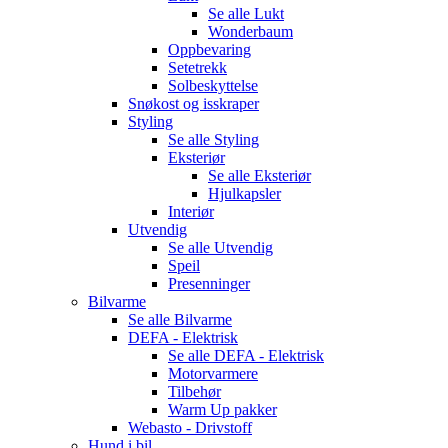
Se alle
Lukt
Wonderbaum
Oppbevaring
Setetrekk
Solbeskyttelse
Snøkost og isskraper
Styling
Se alle
Styling
Eksteriør
Se alle
Eksteriør
Hjulkapsler
Interiør
Utvendig
Se alle
Utvendig
Speil
Presenninger
Bilvarme
Se alle
Bilvarme
DEFA - Elektrisk
Se alle
DEFA - Elektrisk
Motorvarmere
Tilbehør
Warm Up pakker
Webasto - Drivstoff
Hund i bil