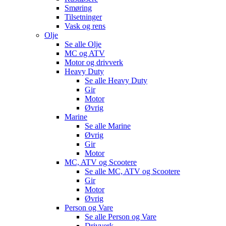
Smøring
Tilsetninger
Vask og rens
Olje
Se alle
Olje
MC og ATV
Motor og drivverk
Heavy Duty
Se alle
Heavy Duty
Gir
Motor
Øvrig
Marine
Se alle
Marine
Øvrig
Gir
Motor
MC, ATV og Scootere
Se alle
MC, ATV og Scootere
Gir
Motor
Øvrig
Person og Vare
Se alle
Person og Vare
Drivverk