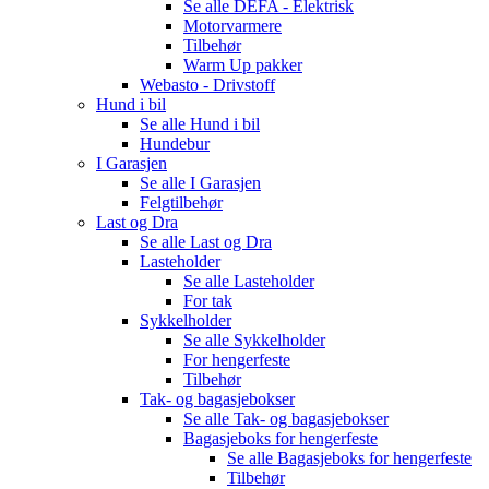
Se alle
DEFA - Elektrisk
Motorvarmere
Tilbehør
Warm Up pakker
Webasto - Drivstoff
Hund i bil
Se alle
Hund i bil
Hundebur
I Garasjen
Se alle
I Garasjen
Felgtilbehør
Last og Dra
Se alle
Last og Dra
Lasteholder
Se alle
Lasteholder
For tak
Sykkelholder
Se alle
Sykkelholder
For hengerfeste
Tilbehør
Tak- og bagasjebokser
Se alle
Tak- og bagasjebokser
Bagasjeboks for hengerfeste
Se alle
Bagasjeboks for hengerfeste
Tilbehør