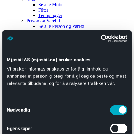
Se alle
Motor
Filter
Tennplugger
Person og Varebil
Se alle
Person og Varebil
Brems
Elektrisk
Bremser
Motor og drivverk
Universal
Se alle
Universal
Mjøsbil AS (mjosbil.no) bruker cookies
Bremsedeler
Vi bruker informasjonskapsler for å gi innhold og
Se alle
Bremsedeler
Bremsenippler
annonser et personlig preg, for å gi deg de beste og mest
Drivline og motor
relevante tilbudene, og for å analysere trafikken vår.
Se alle
Drivline og motor
Bensinpumpe
Eksosanlegg
Se alle
Eksosanlegg
Samtykkevalg
Reparasjonsmateriell
Nødvendig
Eksteriør
Se alle
Eksteriør
Horn og Tuter
Egenskaper
Speil
Interiør