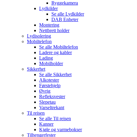
Ryggekamera
Lydkilder
Se alle
Lydkilder
DAB Enheter
Montering
Nettbrett holder
Lydisolering
Mobiltelefon
Se alle
Mobiltelefon
Ladere og kabler
Lading
Mobilholder
Sikkerhet
Se alle
Sikkerhet
Alkotester
Førstehjelp
Øvrig
Refleksvester
Slepetau
Varseltrekant
Til reisen
Se alle
Til reisen
Kanner
Kjøle og varmebokser
Tilhengerfester