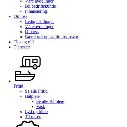
Våre avdelinger
Bli bedriftskunde
Finansiering
Om oss
Ledige stillinger
Våre avdelinger
Om oss
Bærekraft og samfunnsansvar
Tips og råd
Tjenester
Fritid
Se alle
Fritid
Båtpleie
Se alle
Båtpleie
Vask
Lyd og bilde
Til reisen