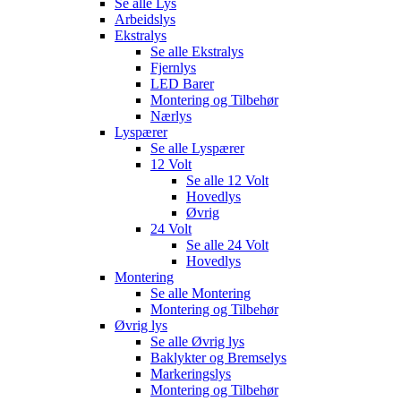
Se alle
Lys
Arbeidslys
Ekstralys
Se alle
Ekstralys
Fjernlys
LED Barer
Montering og Tilbehør
Nærlys
Lyspærer
Se alle
Lyspærer
12 Volt
Se alle
12 Volt
Hovedlys
Øvrig
24 Volt
Se alle
24 Volt
Hovedlys
Montering
Se alle
Montering
Montering og Tilbehør
Øvrig lys
Se alle
Øvrig lys
Baklykter og Bremselys
Markeringslys
Montering og Tilbehør