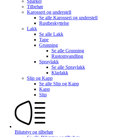
Sparkel
Tilbehør
Karosseri og understell
Se alle
Karosseri og understell
Rustbeskyttelse
Lakk
Se alle
Lakk
Tape
Grunning
Se alle
Grunning
Rustomvandling
Spraylakk
Se alle
Spraylakk
Klarlakk
Slip og Kapp
Se alle
Slip og Kapp
Kapp
Slip
Bilutstyr og tilbehør