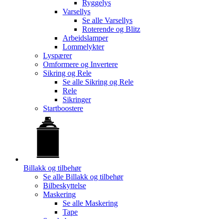
Ryggelys
Varsellys
Se alle
Varsellys
Roterende og Blitz
Arbeidslamper
Lommelykter
Lyspærer
Omformere og Invertere
Sikring og Rele
Se alle
Sikring og Rele
Rele
Sikringer
Startboostere
Billakk og tilbehør
Se alle
Billakk og tilbehør
Bilbeskyttelse
Maskering
Se alle
Maskering
Tape