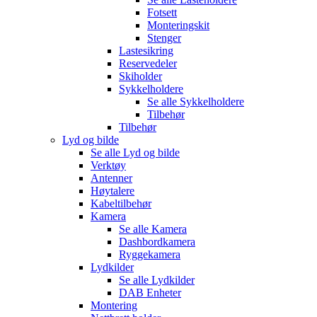
Fotsett
Monteringskit
Stenger
Lastesikring
Reservedeler
Skiholder
Sykkelholdere
Se alle
Sykkelholdere
Tilbehør
Tilbehør
Lyd og bilde
Se alle
Lyd og bilde
Verktøy
Antenner
Høytalere
Kabeltilbehør
Kamera
Se alle
Kamera
Dashbordkamera
Ryggekamera
Lydkilder
Se alle
Lydkilder
DAB Enheter
Montering