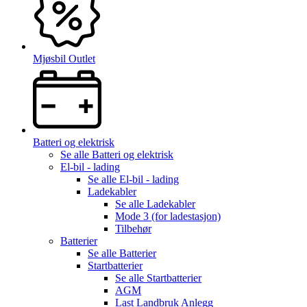
Mjøsbil Outlet
Batteri og elektrisk
Se alle
Batteri og elektrisk
El-bil - lading
Se alle
El-bil - lading
Ladekabler
Se alle
Ladekabler
Mode 3 (for ladestasjon)
Tilbehør
Batterier
Se alle
Batterier
Startbatterier
Se alle
Startbatterier
AGM
Last Landbruk Anlegg