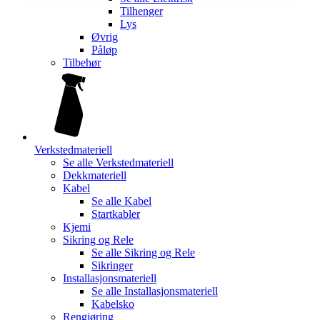
Tilhenger
Lys
Øvrig
Påløp
Tilbehør
Verkstedmateriell
Se alle
Verkstedmateriell
Dekkmateriell
Kabel
Se alle
Kabel
Startkabler
Kjemi
Sikring og Rele
Se alle
Sikring og Rele
Sikringer
Installasjonsmateriell
Se alle
Installasjonsmateriell
Kabelsko
Rengjøring