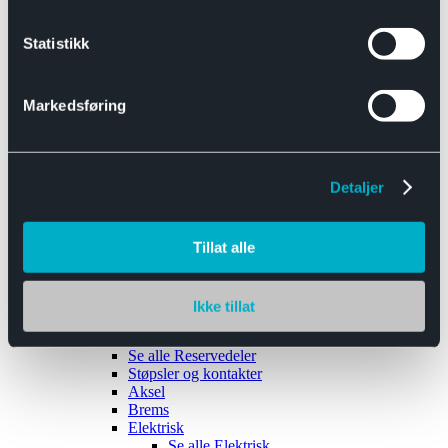
Se alle
Interiør
Sikkerhetsbelte
Statistikk
Tanklokk
Vindusviskere
Markedsføring
Detaljer
Tilhengere
Se alle
Tilhengere
Biltransport
Tillat alle
Maskinhenger
Yrkeshenger
Båthengere
Skaphengere
Ikke tillat
Varehengere
Reservedeler
Se alle
Reservedeler
Støpsler og kontakter
Aksel
Brems
Elektrisk
Se alle
Elektrisk