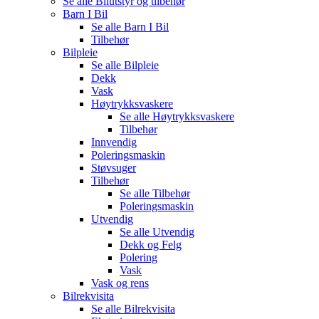
Se alle
Bilutstyr og tilbehør
Barn I Bil
Se alle
Barn I Bil
Tilbehør
Bilpleie
Se alle
Bilpleie
Dekk
Vask
Høytrykksvaskere
Se alle
Høytrykksvaskere
Tilbehør
Innvendig
Poleringsmaskin
Støvsuger
Tilbehør
Se alle
Tilbehør
Poleringsmaskin
Utvendig
Se alle
Utvendig
Dekk og Felg
Polering
Vask
Vask og rens
Bilrekvisita
Se alle
Bilrekvisita