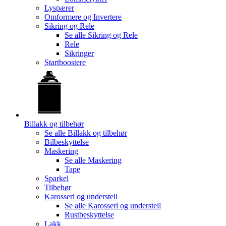
Lyspærer
Omformere og Invertere
Sikring og Rele
Se alle
Sikring og Rele
Rele
Sikringer
Startboostere
Billakk og tilbehør
Se alle
Billakk og tilbehør
Bilbeskyttelse
Maskering
Se alle
Maskering
Tape
Sparkel
Tilbehør
Karosseri og understell
Se alle
Karosseri og understell
Rustbeskyttelse
Lakk