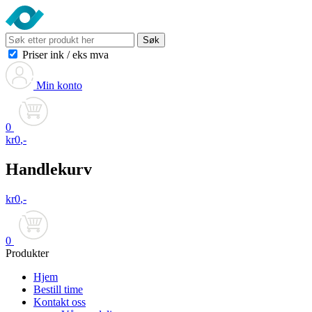
Søk
Priser ink
/
eks mva
Min konto
0
kr
0
,-
Handlekurv
kr
0
,-
0
Produkter
Hjem
Bestill time
Kontakt oss