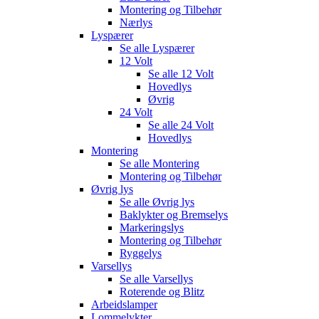
Montering og Tilbehør
Nærlys
Lyspærer
Se alle
Lyspærer
12 Volt
Se alle
12 Volt
Hovedlys
Øvrig
24 Volt
Se alle
24 Volt
Hovedlys
Montering
Se alle
Montering
Montering og Tilbehør
Øvrig lys
Se alle
Øvrig lys
Baklykter og Bremselys
Markeringslys
Montering og Tilbehør
Ryggelys
Varsellys
Se alle
Varsellys
Roterende og Blitz
Arbeidslamper
Lommelykter