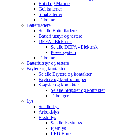
Fritid og Marine
Gel batterier
Småbatterier
Tilbehør
Batteriladere
Se alle
Batteriladere
Batteri utstyr og testere
DEFA - Elektrisk
Se alle
DEFA - Elektrisk
Powersystem
Tilbehør
Batteriutstyr og testere
Brytere og kontakter
Se alle
Brytere og kontakter
Brytere og kontrollamper
Støpsler og kontakter
Se alle
Støpsler og kontakter
Tilhenger
Lys
Se alle
Lys
Arbeidslys
Ekstralys
Se alle
Ekstralys
Fjernlys
LED Barer