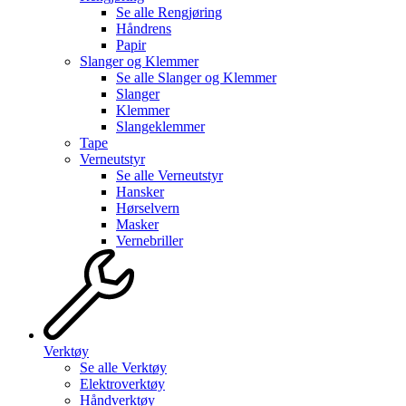
Se alle
Rengjøring
Håndrens
Papir
Slanger og Klemmer
Se alle
Slanger og Klemmer
Slanger
Klemmer
Slangeklemmer
Tape
Verneutstyr
Se alle
Verneutstyr
Hansker
Hørselvern
Masker
Vernebriller
Verktøy
Se alle
Verktøy
Elektroverktøy
Håndverktøy