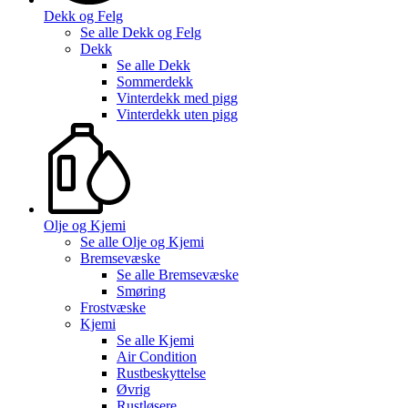
Dekk og Felg
Se alle
Dekk og Felg
Dekk
Se alle
Dekk
Sommerdekk
Vinterdekk med pigg
Vinterdekk uten pigg
Olje og Kjemi
Se alle
Olje og Kjemi
Bremsevæske
Se alle
Bremsevæske
Smøring
Frostvæske
Kjemi
Se alle
Kjemi
Air Condition
Rustbeskyttelse
Øvrig
Rustløsere