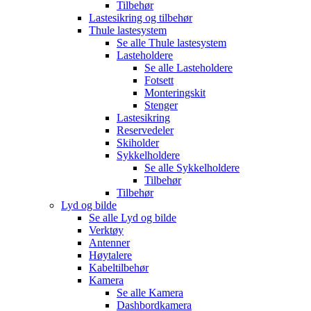
Tilbehør
Lastesikring og tilbehør
Thule lastesystem
Se alle
Thule lastesystem
Lasteholdere
Se alle
Lasteholdere
Fotsett
Monteringskit
Stenger
Lastesikring
Reservedeler
Skiholder
Sykkelholdere
Se alle
Sykkelholdere
Tilbehør
Tilbehør
Lyd og bilde
Se alle
Lyd og bilde
Verktøy
Antenner
Høytalere
Kabeltilbehør
Kamera
Se alle
Kamera
Dashbordkamera