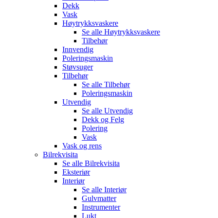
Dekk
Vask
Høytrykksvaskere
Se alle
Høytrykksvaskere
Tilbehør
Innvendig
Poleringsmaskin
Støvsuger
Tilbehør
Se alle
Tilbehør
Poleringsmaskin
Utvendig
Se alle
Utvendig
Dekk og Felg
Polering
Vask
Vask og rens
Bilrekvisita
Se alle
Bilrekvisita
Eksteriør
Interiør
Se alle
Interiør
Gulvmatter
Instrumenter
Lukt