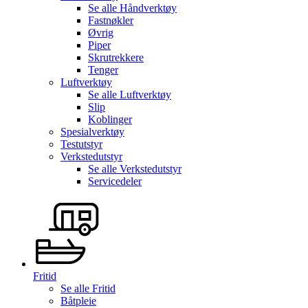
Se alle
Håndverktøy
Fastnøkler
Øvrig
Piper
Skrutrekkere
Tenger
Luftverktøy
Se alle
Luftverktøy
Slip
Koblinger
Spesialverktøy
Testutstyr
Verkstedutstyr
Se alle
Verkstedutstyr
Servicedeler
Fritid
Se alle
Fritid
Båtpleie