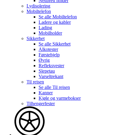
Nettbrett holder
Lydisolering
Mobiltelefon
Se alle
Mobiltelefon
Ladere og kabler
Lading
Mobilholder
Sikkerhet
Se alle
Sikkerhet
Alkotester
Førstehjelp
Øvrig
Refleksvester
Slepetau
Varseltrekant
Til reisen
Se alle
Til reisen
Kanner
Kjøle og varmebokser
Tilhengerfester