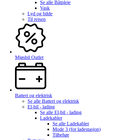
Se alle
Båtpleie
Vask
Lyd og bilde
Til reisen
Mjøsbil Outlet
Batteri og elektrisk
Se alle
Batteri og elektrisk
El-bil - lading
Se alle
El-bil - lading
Ladekabler
Se alle
Ladekabler
Mode 3 (for ladestasjon)
Tilbehør