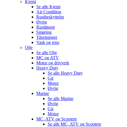
Kjemi
Se alle
Kjemi
Air Condition
Rustbeskyttelse
Øvrig
Rustløsere
Smøring
Tilsetninger
Vask og rens
Olje
Se alle
Olje
MC og ATV
Motor og drivverk
Heavy Duty
Se alle
Heavy Duty
Gir
Motor
Øvrig
Marine
Se alle
Marine
Øvrig
Gir
Motor
MC, ATV og Scootere
Se alle
MC, ATV og Scootere