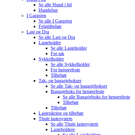
Se alle
Hund i bil
Hundebur
I Garasjen
Se alle
I Garasjen
Felgtilbehør
Last og Dra
Se alle
Last og Dra
Lasteholder
Se alle
Lasteholder
For tak
Sykkelholder
Se alle
Sykkelholder
For hengerfeste
Tilbehør
Tak- og bagasjebokser
Se alle
Tak- og bagasjebokser
Bagasjeboks for hengerfeste
Se alle
Bagasjeboks for hengerfeste
Tilbehør
Tilbehør
Lastesikring og tilbehør
Thule lastesystem
Se alle
Thule lastesystem
Lasteholdere
Se alle
Lasteholdere