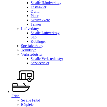
Se alle
Håndverktøy
Fastnøkler
Øvrig
Piper
Skrutrekkere
Tenger
Luftverktøy
Se alle
Luftverktøy
Slip
Koblinger
Spesialverktøy
Testutstyr
Verkstedutstyr
Se alle
Verkstedutstyr
Servicedeler
Fritid
Se alle
Fritid
Båtpleie