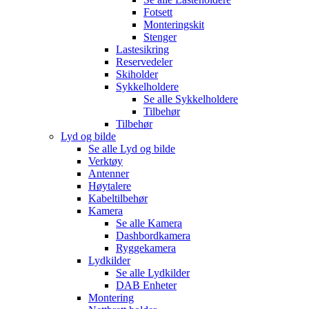
Fotsett
Monteringskit
Stenger
Lastesikring
Reservedeler
Skiholder
Sykkelholdere
Se alle
Sykkelholdere
Tilbehør
Tilbehør
Lyd og bilde
Se alle
Lyd og bilde
Verktøy
Antenner
Høytalere
Kabeltilbehør
Kamera
Se alle
Kamera
Dashbordkamera
Ryggekamera
Lydkilder
Se alle
Lydkilder
DAB Enheter
Montering