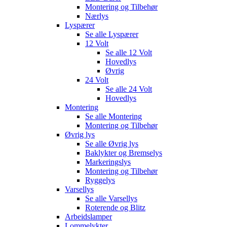
Montering og Tilbehør
Nærlys
Lyspærer
Se alle
Lyspærer
12 Volt
Se alle
12 Volt
Hovedlys
Øvrig
24 Volt
Se alle
24 Volt
Hovedlys
Montering
Se alle
Montering
Montering og Tilbehør
Øvrig lys
Se alle
Øvrig lys
Baklykter og Bremselys
Markeringslys
Montering og Tilbehør
Ryggelys
Varsellys
Se alle
Varsellys
Roterende og Blitz
Arbeidslamper
Lommelykter