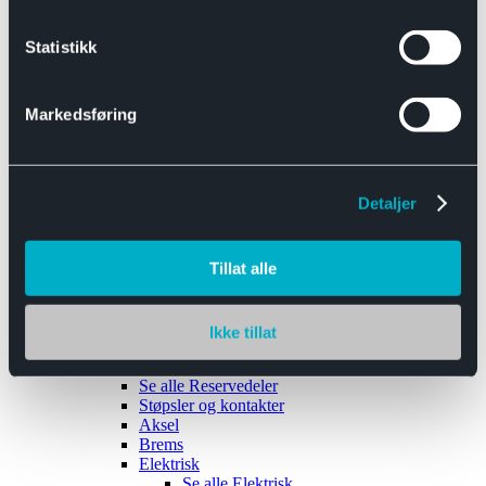
Se alle
Interiør
Sikkerhetsbelte
Statistikk
Tanklokk
Vindusviskere
Markedsføring
Detaljer
Tilhengere
Se alle
Tilhengere
Biltransport
Tillat alle
Maskinhenger
Yrkeshenger
Båthengere
Skaphengere
Ikke tillat
Varehengere
Reservedeler
Se alle
Reservedeler
Støpsler og kontakter
Aksel
Brems
Elektrisk
Se alle
Elektrisk