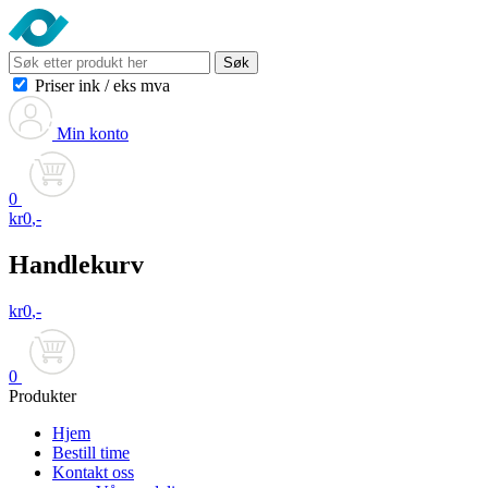
Søk
Priser ink
/
eks mva
Min konto
0
kr
0
,-
Handlekurv
kr
0
,-
0
Produkter
Hjem
Bestill time
Kontakt oss