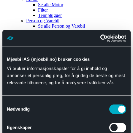
Se alle
Motor
Filter
Tennplugger
Person og Varebil
Se alle
Person og Varebil
Brems
Elektrisk
Bremser
Motor og drivverk
Universal
Se alle
Universal
Mjøsbil AS (mjosbil.no) bruker cookies
Bremsedeler
Vi bruker informasjonskapsler for å gi innhold og
Se alle
Bremsedeler
Bremsenippler
annonser et personlig preg, for å gi deg de beste og mest
Drivline og motor
relevante tilbudene, og for å analysere trafikken vår.
Se alle
Drivline og motor
Bensinpumpe
Eksosanlegg
Se alle
Eksosanlegg
Samtykkevalg
Reparasjonsmateriell
Nødvendig
Eksteriør
Se alle
Eksteriør
Horn og Tuter
Egenskaper
Speil
Interiør