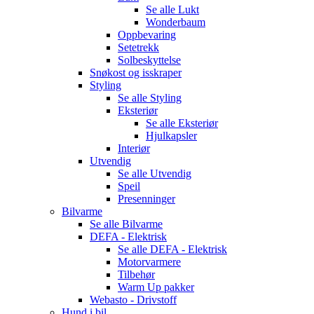
Se alle
Lukt
Wonderbaum
Oppbevaring
Setetrekk
Solbeskyttelse
Snøkost og isskraper
Styling
Se alle
Styling
Eksteriør
Se alle
Eksteriør
Hjulkapsler
Interiør
Utvendig
Se alle
Utvendig
Speil
Presenninger
Bilvarme
Se alle
Bilvarme
DEFA - Elektrisk
Se alle
DEFA - Elektrisk
Motorvarmere
Tilbehør
Warm Up pakker
Webasto - Drivstoff
Hund i bil