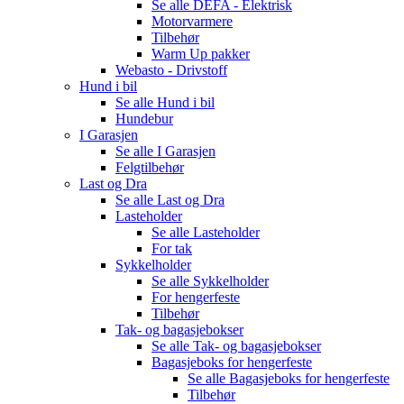
Se alle
DEFA - Elektrisk
Motorvarmere
Tilbehør
Warm Up pakker
Webasto - Drivstoff
Hund i bil
Se alle
Hund i bil
Hundebur
I Garasjen
Se alle
I Garasjen
Felgtilbehør
Last og Dra
Se alle
Last og Dra
Lasteholder
Se alle
Lasteholder
For tak
Sykkelholder
Se alle
Sykkelholder
For hengerfeste
Tilbehør
Tak- og bagasjebokser
Se alle
Tak- og bagasjebokser
Bagasjeboks for hengerfeste
Se alle
Bagasjeboks for hengerfeste
Tilbehør