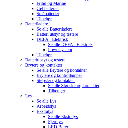
Fritid og Marine
Gel batterier
Småbatterier
Tilbehør
Batteriladere
Se alle
Batteriladere
Batteri utstyr og testere
DEFA - Elektrisk
Se alle
DEFA - Elektrisk
Powersystem
Tilbehør
Batteriutstyr og testere
Brytere og kontakter
Se alle
Brytere og kontakter
Brytere og kontrollamper
Støpsler og kontakter
Se alle
Støpsler og kontakter
Tilhenger
Lys
Se alle
Lys
Arbeidslys
Ekstralys
Se alle
Ekstralys
Fjernlys
LED Barer