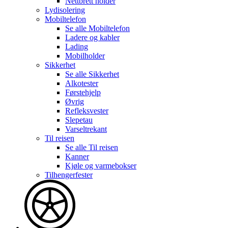
Nettbrett holder
Lydisolering
Mobiltelefon
Se alle
Mobiltelefon
Ladere og kabler
Lading
Mobilholder
Sikkerhet
Se alle
Sikkerhet
Alkotester
Førstehjelp
Øvrig
Refleksvester
Slepetau
Varseltrekant
Til reisen
Se alle
Til reisen
Kanner
Kjøle og varmebokser
Tilhengerfester