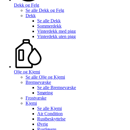
Dekk og Felg
Se alle
Dekk og Felg
Dekk
Se alle
Dekk
Sommerdekk
Vinterdekk med pigg
Vinterdekk uten pigg
Olje og Kjemi
Se alle
Olje og Kjemi
Bremsevæske
Se alle
Bremsevæske
Smøring
Frostvæske
Kjemi
Se alle
Kjemi
Air Condition
Rustbeskyttelse
Øvrig
Rustløsere