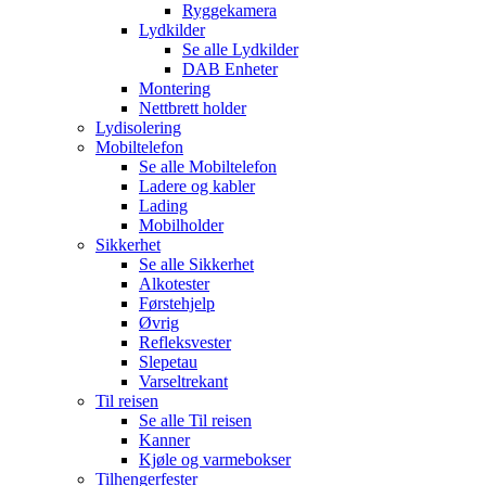
Ryggekamera
Lydkilder
Se alle
Lydkilder
DAB Enheter
Montering
Nettbrett holder
Lydisolering
Mobiltelefon
Se alle
Mobiltelefon
Ladere og kabler
Lading
Mobilholder
Sikkerhet
Se alle
Sikkerhet
Alkotester
Førstehjelp
Øvrig
Refleksvester
Slepetau
Varseltrekant
Til reisen
Se alle
Til reisen
Kanner
Kjøle og varmebokser
Tilhengerfester