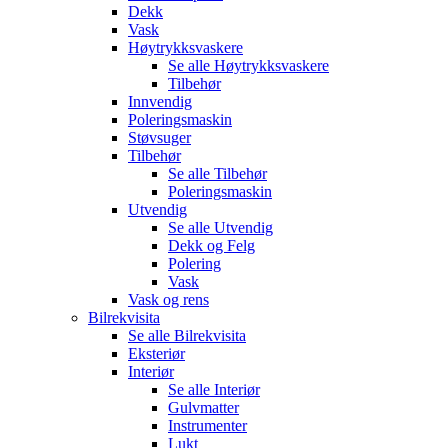
Dekk
Vask
Høytrykksvaskere
Se alle
Høytrykksvaskere
Tilbehør
Innvendig
Poleringsmaskin
Støvsuger
Tilbehør
Se alle
Tilbehør
Poleringsmaskin
Utvendig
Se alle
Utvendig
Dekk og Felg
Polering
Vask
Vask og rens
Bilrekvisita
Se alle
Bilrekvisita
Eksteriør
Interiør
Se alle
Interiør
Gulvmatter
Instrumenter
Lukt