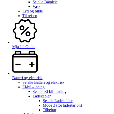
Se alle
Båtpleie
Vask
Lyd og bilde
Til reisen
Mjøsbil Outlet
Batteri og elektrisk
Se alle
Batteri og elektrisk
El-bil - lading
Se alle
El-bil - lading
Ladekabler
Se alle
Ladekabler
Mode 3 (for ladestasjon)
Tilbehør