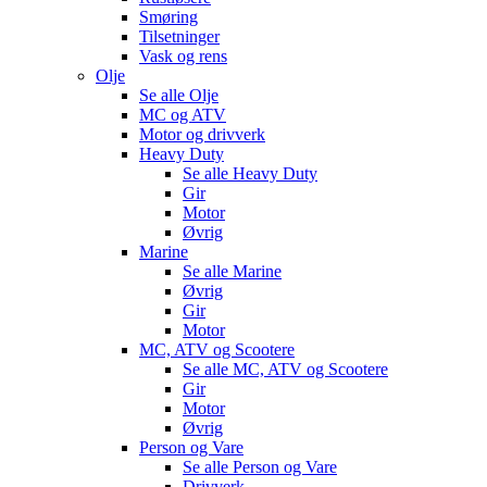
Smøring
Tilsetninger
Vask og rens
Olje
Se alle
Olje
MC og ATV
Motor og drivverk
Heavy Duty
Se alle
Heavy Duty
Gir
Motor
Øvrig
Marine
Se alle
Marine
Øvrig
Gir
Motor
MC, ATV og Scootere
Se alle
MC, ATV og Scootere
Gir
Motor
Øvrig
Person og Vare
Se alle
Person og Vare
Drivverk