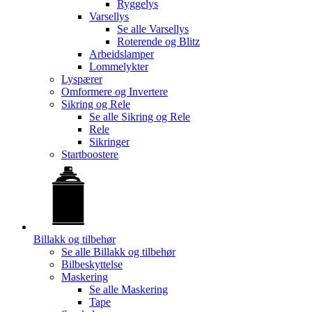
Ryggelys
Varsellys
Se alle
Varsellys
Roterende og Blitz
Arbeidslamper
Lommelykter
Lyspærer
Omformere og Invertere
Sikring og Rele
Se alle
Sikring og Rele
Rele
Sikringer
Startboostere
Billakk og tilbehør
Se alle
Billakk og tilbehør
Bilbeskyttelse
Maskering
Se alle
Maskering
Tape