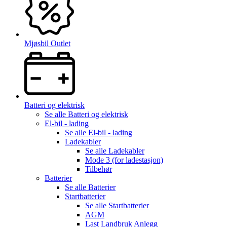
Mjøsbil Outlet
Batteri og elektrisk
Se alle
Batteri og elektrisk
El-bil - lading
Se alle
El-bil - lading
Ladekabler
Se alle
Ladekabler
Mode 3 (for ladestasjon)
Tilbehør
Batterier
Se alle
Batterier
Startbatterier
Se alle
Startbatterier
AGM
Last Landbruk Anlegg