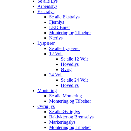
Se alle
Lys
Arbeidslys
Ekstralys
Se alle
Ekstralys
Fjernlys
LED Barer
Montering og Tilbehør
Nærlys
Lyspærer
Se alle
Lyspærer
12 Volt
Se alle
12 Volt
Hovedlys
Øvrig
24 Volt
Se alle
24 Volt
Hovedlys
Montering
Se alle
Montering
Montering og Tilbehør
Øvrig lys
Se alle
Øvrig lys
Baklykter og Bremselys
Markeringslys
Montering og Tilbehør