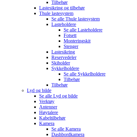
Tilbehør
Lastesikring og tilbehør
Thule lastesystem
Se alle
Thule lastesystem
Lasteholdere
Se alle
Lasteholdere
Fotsett
Monteringskit
Stenger
Lastesikring
Reservedeler
Skiholder
Sykkelholdere
Se alle
Sykkelholdere
Tilbehør
Tilbehør
Lyd og bilde
Se alle
Lyd og bilde
Verktøy
Antenner
Høytalere
Kabeltilbehør
Kamera
Se alle
Kamera
Dashbordkamera