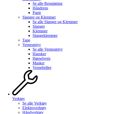
Se alle
Rengjøring
Håndrens
Papir
Slanger og Klemmer
Se alle
Slanger og Klemmer
Slanger
Klemmer
Slangeklemmer
Tape
Verneutstyr
Se alle
Verneutstyr
Hansker
Hørselvern
Masker
Vernebriller
Verktøy
Se alle
Verktøy
Elektroverktøy
Håndverktøy