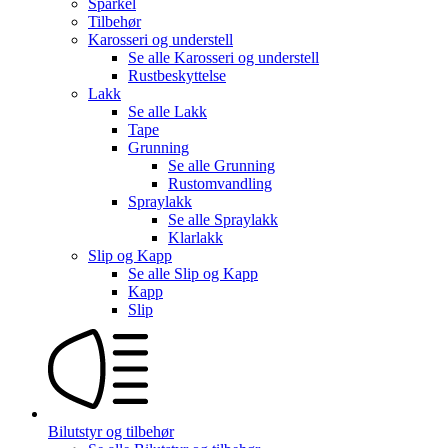
Sparkel
Tilbehør
Karosseri og understell
Se alle
Karosseri og understell
Rustbeskyttelse
Lakk
Se alle
Lakk
Tape
Grunning
Se alle
Grunning
Rustomvandling
Spraylakk
Se alle
Spraylakk
Klarlakk
Slip og Kapp
Se alle
Slip og Kapp
Kapp
Slip
Bilutstyr og tilbehør