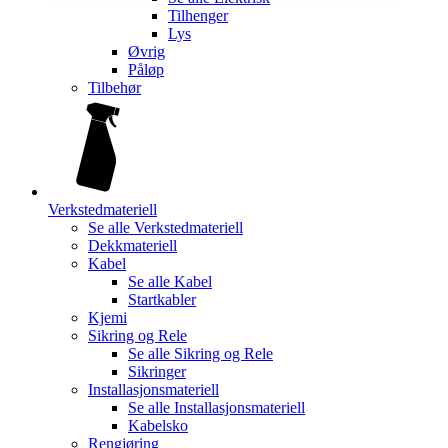
Tilhenger
Lys
Øvrig
Påløp
Tilbehør
Verkstedmateriell
Se alle
Verkstedmateriell
Dekkmateriell
Kabel
Se alle
Kabel
Startkabler
Kjemi
Sikring og Rele
Se alle
Sikring og Rele
Sikringer
Installasjonsmateriell
Se alle
Installasjonsmateriell
Kabelsko
Rengjøring