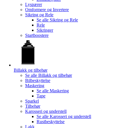
Lyspærer
Omformere og Invertere
Sikring og Rele
Se alle
Sikring og Rele
Rele
Sikringer
Startboostere
Billakk og tilbehør
Se alle
Billakk og tilbehør
Bilbeskyttelse
Maskering
Se alle
Maskering
Tape
Sparkel
Tilbehør
Karosseri og understell
Se alle
Karosseri og understell
Rustbeskyttelse
Lakk