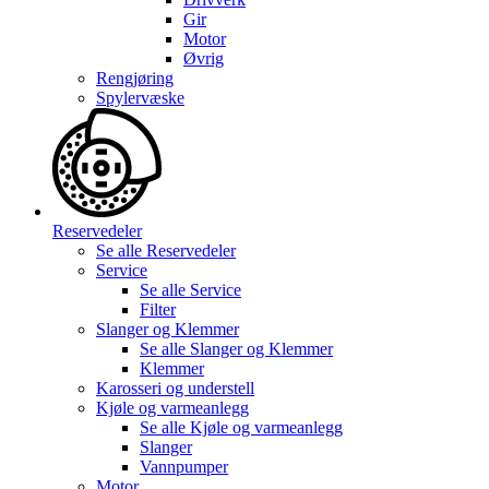
Gir
Motor
Øvrig
Rengjøring
Spylervæske
Reservedeler
Se alle
Reservedeler
Service
Se alle
Service
Filter
Slanger og Klemmer
Se alle
Slanger og Klemmer
Klemmer
Karosseri og understell
Kjøle og varmeanlegg
Se alle
Kjøle og varmeanlegg
Slanger
Vannpumper
Motor