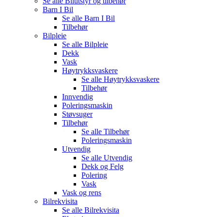
Se alle
Bilutstyr og tilbehør
Barn I Bil
Se alle
Barn I Bil
Tilbehør
Bilpleie
Se alle
Bilpleie
Dekk
Vask
Høytrykksvaskere
Se alle
Høytrykksvaskere
Tilbehør
Innvendig
Poleringsmaskin
Støvsuger
Tilbehør
Se alle
Tilbehør
Poleringsmaskin
Utvendig
Se alle
Utvendig
Dekk og Felg
Polering
Vask
Vask og rens
Bilrekvisita
Se alle
Bilrekvisita