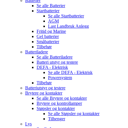
Batterier
Se alle
Batterier
Startbatterier
Se alle
Startbatterier
AGM
Last Landbruk Anlegg
Fritid og Marine
Gel batterier
Småbatterier
Tilbehør
Batteriladere
Se alle
Batteriladere
Batteri utstyr og testere
DEFA - Elektrisk
Se alle
DEFA - Elektrisk
Powersystem
Tilbehør
Batteriutstyr og testere
Brytere og kontakter
Se alle
Brytere og kontakter
Brytere og kontrollamper
Støpsler og kontakter
Se alle
Støpsler og kontakter
Tilhenger
Lys