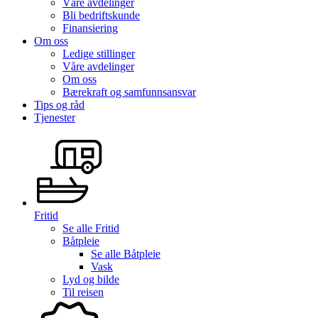
Våre avdelinger
Bli bedriftskunde
Finansiering
Om oss
Ledige stillinger
Våre avdelinger
Om oss
Bærekraft og samfunnsansvar
Tips og råd
Tjenester
Fritid
Se alle
Fritid
Båtpleie
Se alle
Båtpleie
Vask
Lyd og bilde
Til reisen