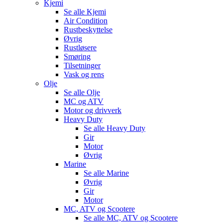
Kjemi
Se alle
Kjemi
Air Condition
Rustbeskyttelse
Øvrig
Rustløsere
Smøring
Tilsetninger
Vask og rens
Olje
Se alle
Olje
MC og ATV
Motor og drivverk
Heavy Duty
Se alle
Heavy Duty
Gir
Motor
Øvrig
Marine
Se alle
Marine
Øvrig
Gir
Motor
MC, ATV og Scootere
Se alle
MC, ATV og Scootere