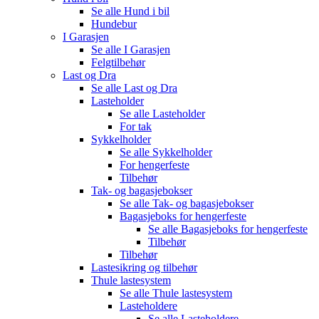
Se alle
Hund i bil
Hundebur
I Garasjen
Se alle
I Garasjen
Felgtilbehør
Last og Dra
Se alle
Last og Dra
Lasteholder
Se alle
Lasteholder
For tak
Sykkelholder
Se alle
Sykkelholder
For hengerfeste
Tilbehør
Tak- og bagasjebokser
Se alle
Tak- og bagasjebokser
Bagasjeboks for hengerfeste
Se alle
Bagasjeboks for hengerfeste
Tilbehør
Tilbehør
Lastesikring og tilbehør
Thule lastesystem
Se alle
Thule lastesystem
Lasteholdere
Se alle
Lasteholdere