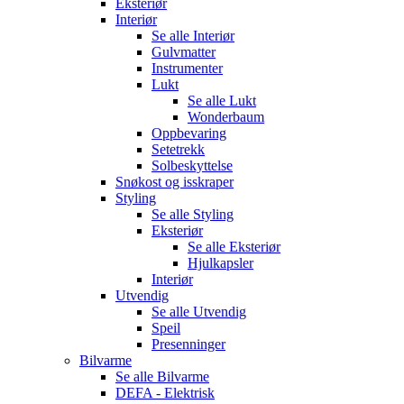
Eksteriør
Interiør
Se alle
Interiør
Gulvmatter
Instrumenter
Lukt
Se alle
Lukt
Wonderbaum
Oppbevaring
Setetrekk
Solbeskyttelse
Snøkost og isskraper
Styling
Se alle
Styling
Eksteriør
Se alle
Eksteriør
Hjulkapsler
Interiør
Utvendig
Se alle
Utvendig
Speil
Presenninger
Bilvarme
Se alle
Bilvarme
DEFA - Elektrisk