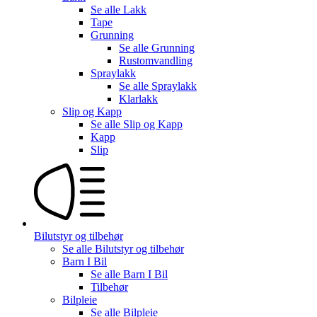
Se alle
Lakk
Tape
Grunning
Se alle
Grunning
Rustomvandling
Spraylakk
Se alle
Spraylakk
Klarlakk
Slip og Kapp
Se alle
Slip og Kapp
Kapp
Slip
Bilutstyr og tilbehør
Se alle
Bilutstyr og tilbehør
Barn I Bil
Se alle
Barn I Bil
Tilbehør
Bilpleie
Se alle
Bilpleie