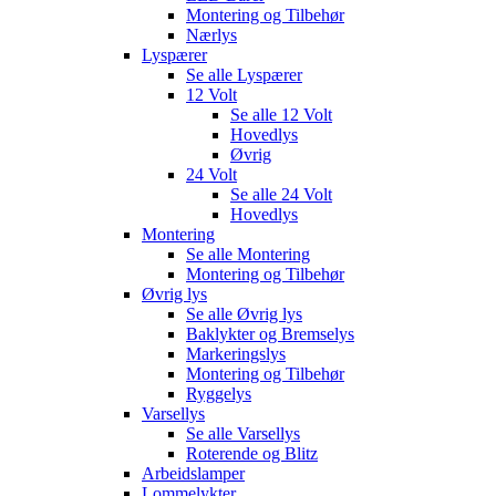
Montering og Tilbehør
Nærlys
Lyspærer
Se alle
Lyspærer
12 Volt
Se alle
12 Volt
Hovedlys
Øvrig
24 Volt
Se alle
24 Volt
Hovedlys
Montering
Se alle
Montering
Montering og Tilbehør
Øvrig lys
Se alle
Øvrig lys
Baklykter og Bremselys
Markeringslys
Montering og Tilbehør
Ryggelys
Varsellys
Se alle
Varsellys
Roterende og Blitz
Arbeidslamper
Lommelykter