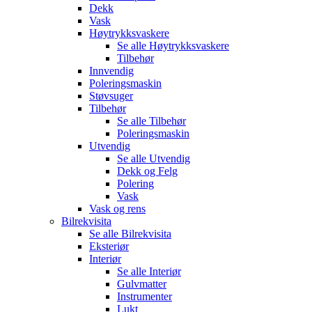
Dekk
Vask
Høytrykksvaskere
Se alle
Høytrykksvaskere
Tilbehør
Innvendig
Poleringsmaskin
Støvsuger
Tilbehør
Se alle
Tilbehør
Poleringsmaskin
Utvendig
Se alle
Utvendig
Dekk og Felg
Polering
Vask
Vask og rens
Bilrekvisita
Se alle
Bilrekvisita
Eksteriør
Interiør
Se alle
Interiør
Gulvmatter
Instrumenter
Lukt