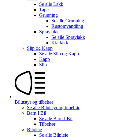
Se alle
Lakk
Tape
Grunning
Se alle
Grunning
Rustomvandling
Spraylakk
Se alle
Spraylakk
Klarlakk
Slip og Kapp
Se alle
Slip og Kapp
Kapp
Slip
Bilutstyr og tilbehør
Se alle
Bilutstyr og tilbehør
Barn I Bil
Se alle
Barn I Bil
Tilbehør
Bilpleie
Se alle
Bilpleie