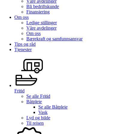
Våre avdelinger
Bli bedriftskunde
Finansiering
Om oss
Ledige stillinger
Våre avdelinger
Om oss
Bærekraft og samfunnsansvar
Tips og råd
Tjenester
Fritid
Se alle
Fritid
Båtpleie
Se alle
Båtpleie
Vask
Lyd og bilde
Til reisen