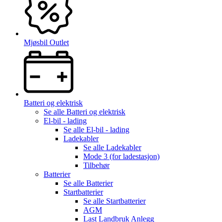
Mjøsbil Outlet
Batteri og elektrisk
Se alle
Batteri og elektrisk
El-bil - lading
Se alle
El-bil - lading
Ladekabler
Se alle
Ladekabler
Mode 3 (for ladestasjon)
Tilbehør
Batterier
Se alle
Batterier
Startbatterier
Se alle
Startbatterier
AGM
Last Landbruk Anlegg