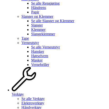
Se alle
Rengjøring
Håndrens
Papir
Slanger og Klemmer
Se alle
Slanger og Klemmer
Slanger
Klemmer
Slangeklemmer
Tape
Verneutstyr
Se alle
Verneutstyr
Hansker
Hørselvern
Masker
Vernebriller
Verktøy
Se alle
Verktøy
Elektroverktøy
Håndverktøy