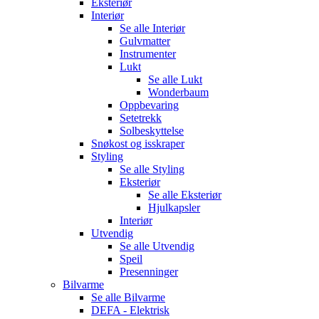
Eksteriør
Interiør
Se alle
Interiør
Gulvmatter
Instrumenter
Lukt
Se alle
Lukt
Wonderbaum
Oppbevaring
Setetrekk
Solbeskyttelse
Snøkost og isskraper
Styling
Se alle
Styling
Eksteriør
Se alle
Eksteriør
Hjulkapsler
Interiør
Utvendig
Se alle
Utvendig
Speil
Presenninger
Bilvarme
Se alle
Bilvarme
DEFA - Elektrisk