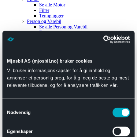
Se alle
Motor
Filter
Tennplugger
Person og Varebil
Se alle
Person og Varebil
Brems
Elektrisk
Bremser
Motor og drivverk
Universal
Se alle
Universal
Mjøsbil AS (mjosbil.no) bruker cookies
Bremsedeler
Vi bruker informasjonskapsler for å gi innhold og
Se alle
Bremsedeler
Bremsenippler
annonser et personlig preg, for å gi deg de beste og mest
Drivline og motor
relevante tilbudene, og for å analysere trafikken vår.
Se alle
Drivline og motor
Bensinpumpe
Eksosanlegg
Se alle
Eksosanlegg
Samtykkevalg
Reparasjonsmateriell
Nødvendig
Eksteriør
Se alle
Eksteriør
Horn og Tuter
Egenskaper
Speil
Interiør