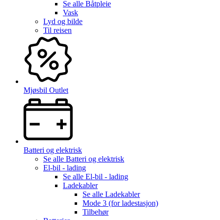
Se alle
Båtpleie
Vask
Lyd og bilde
Til reisen
Mjøsbil Outlet
Batteri og elektrisk
Se alle
Batteri og elektrisk
El-bil - lading
Se alle
El-bil - lading
Ladekabler
Se alle
Ladekabler
Mode 3 (for ladestasjon)
Tilbehør