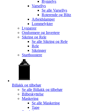
Ryggelys
Varsellys
Se alle
Varsellys
Roterende og Blitz
Arbeidslamper
Lommelykter
Lyspærer
Omformere og Invertere
Sikring og Rele
Se alle
Sikring og Rele
Rele
Sikringer
Startboostere
Billakk og tilbehør
Se alle
Billakk og tilbehør
Bilbeskyttelse
Maskering
Se alle
Maskering
Tape