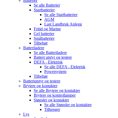
Batterier
Se alle
Batterier
Startbatterier
Se alle
Startbatterier
AGM
Last Landbruk Anlegg
Fritid og Marine
Gel batterier
Småbatterier
Tilbehør
Batteriladere
Se alle
Batteriladere
Batteri utstyr og testere
DEFA - Elektrisk
Se alle
DEFA - Elektrisk
Powersystem
Tilbehør
Batteriutstyr og testere
Brytere og kontakter
Se alle
Brytere og kontakter
Brytere og kontrollamper
Støpsler og kontakter
Se alle
Støpsler og kontakter
Tilhenger
Lys