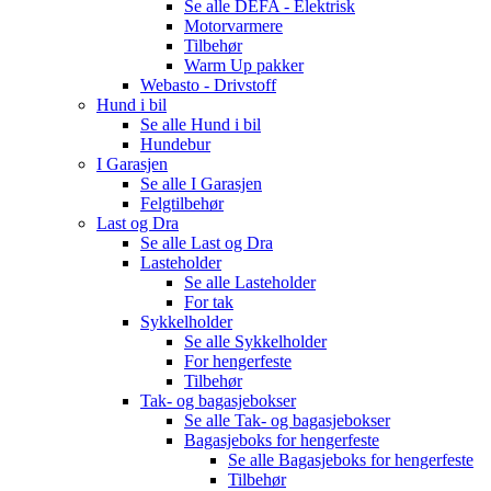
Se alle
DEFA - Elektrisk
Motorvarmere
Tilbehør
Warm Up pakker
Webasto - Drivstoff
Hund i bil
Se alle
Hund i bil
Hundebur
I Garasjen
Se alle
I Garasjen
Felgtilbehør
Last og Dra
Se alle
Last og Dra
Lasteholder
Se alle
Lasteholder
For tak
Sykkelholder
Se alle
Sykkelholder
For hengerfeste
Tilbehør
Tak- og bagasjebokser
Se alle
Tak- og bagasjebokser
Bagasjeboks for hengerfeste
Se alle
Bagasjeboks for hengerfeste
Tilbehør