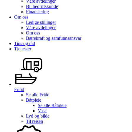
Våre avdelinger
Bli bedriftskunde
Finansiering
Om oss
Ledige stillinger
Våre avdelinger
Om oss
Bærekraft og samfunnsansvar
Tips og råd
Tjenester
Fritid
Se alle
Fritid
Båtpleie
Se alle
Båtpleie
Vask
Lyd og bilde
Til reisen