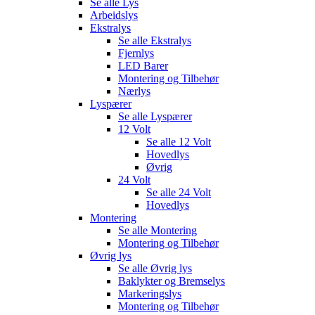
Se alle
Lys
Arbeidslys
Ekstralys
Se alle
Ekstralys
Fjernlys
LED Barer
Montering og Tilbehør
Nærlys
Lyspærer
Se alle
Lyspærer
12 Volt
Se alle
12 Volt
Hovedlys
Øvrig
24 Volt
Se alle
24 Volt
Hovedlys
Montering
Se alle
Montering
Montering og Tilbehør
Øvrig lys
Se alle
Øvrig lys
Baklykter og Bremselys
Markeringslys
Montering og Tilbehør