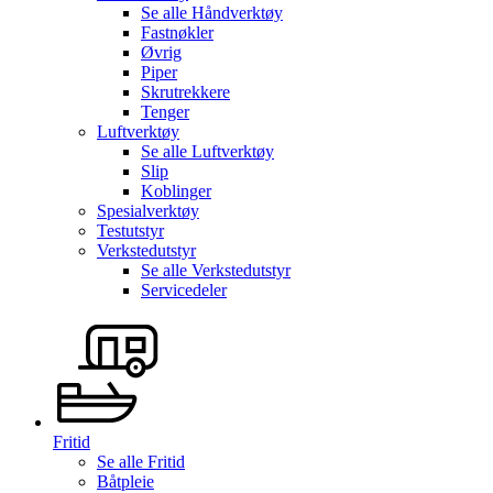
Se alle
Håndverktøy
Fastnøkler
Øvrig
Piper
Skrutrekkere
Tenger
Luftverktøy
Se alle
Luftverktøy
Slip
Koblinger
Spesialverktøy
Testutstyr
Verkstedutstyr
Se alle
Verkstedutstyr
Servicedeler
Fritid
Se alle
Fritid
Båtpleie