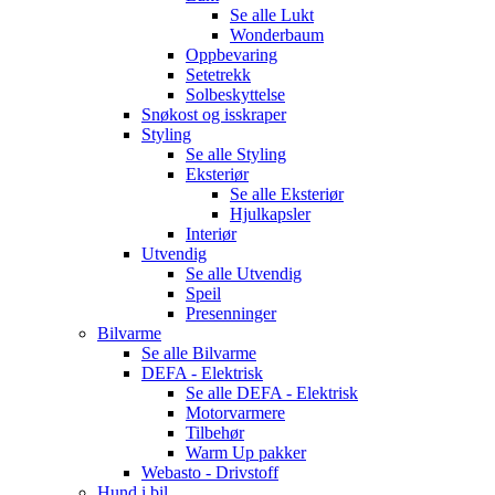
Se alle
Lukt
Wonderbaum
Oppbevaring
Setetrekk
Solbeskyttelse
Snøkost og isskraper
Styling
Se alle
Styling
Eksteriør
Se alle
Eksteriør
Hjulkapsler
Interiør
Utvendig
Se alle
Utvendig
Speil
Presenninger
Bilvarme
Se alle
Bilvarme
DEFA - Elektrisk
Se alle
DEFA - Elektrisk
Motorvarmere
Tilbehør
Warm Up pakker
Webasto - Drivstoff
Hund i bil