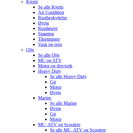
Kjemi
Se alle
Kjemi
Air Condition
Rustbeskyttelse
Øvrig
Rustløsere
Smøring
Tilsetninger
Vask og rens
Olje
Se alle
Olje
MC og ATV
Motor og drivverk
Heavy Duty
Se alle
Heavy Duty
Gir
Motor
Øvrig
Marine
Se alle
Marine
Øvrig
Gir
Motor
MC, ATV og Scootere
Se alle
MC, ATV og Scootere