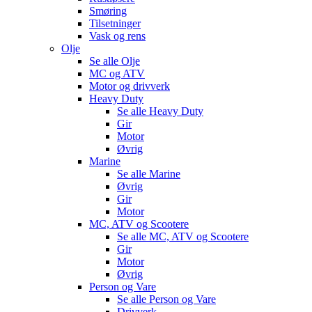
Smøring
Tilsetninger
Vask og rens
Olje
Se alle
Olje
MC og ATV
Motor og drivverk
Heavy Duty
Se alle
Heavy Duty
Gir
Motor
Øvrig
Marine
Se alle
Marine
Øvrig
Gir
Motor
MC, ATV og Scootere
Se alle
MC, ATV og Scootere
Gir
Motor
Øvrig
Person og Vare
Se alle
Person og Vare
Drivverk