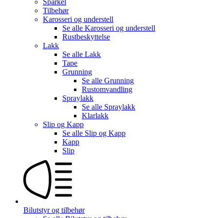
Sparkel
Tilbehør
Karosseri og understell
Se alle
Karosseri og understell
Rustbeskyttelse
Lakk
Se alle
Lakk
Tape
Grunning
Se alle
Grunning
Rustomvandling
Spraylakk
Se alle
Spraylakk
Klarlakk
Slip og Kapp
Se alle
Slip og Kapp
Kapp
Slip
Bilutstyr og tilbehør