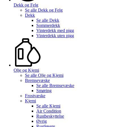
Dekk og Felg
Se alle
Dekk og Felg
Dekk
Se alle
Dekk
Sommerdekk
Vinterdekk med pigg
Vinterdekk uten pigg
Olje og Kjemi
Se alle
Olje og Kjemi
Bremsevæske
Se alle
Bremsevæske
Smøring
Frostvæske
Kjemi
Se alle
Kjemi
Air Condition
Rustbeskyttelse
Øvrig
Rustløsere