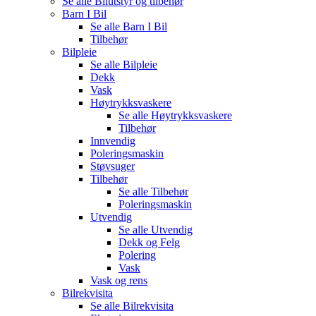
Se alle
Bilutstyr og tilbehør
Barn I Bil
Se alle
Barn I Bil
Tilbehør
Bilpleie
Se alle
Bilpleie
Dekk
Vask
Høytrykksvaskere
Se alle
Høytrykksvaskere
Tilbehør
Innvendig
Poleringsmaskin
Støvsuger
Tilbehør
Se alle
Tilbehør
Poleringsmaskin
Utvendig
Se alle
Utvendig
Dekk og Felg
Polering
Vask
Vask og rens
Bilrekvisita
Se alle
Bilrekvisita