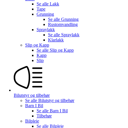
Se alle
Lakk
Tape
Grunning
Se alle
Grunning
Rustomvandling
Spraylakk
Se alle
Spraylakk
Klarlakk
Slip og Kapp
Se alle
Slip og Kapp
Kapp
Slip
Bilutstyr og tilbehør
Se alle
Bilutstyr og tilbehør
Barn I Bil
Se alle
Barn I Bil
Tilbehør
Bilpleie
Se alle
Bilpleie