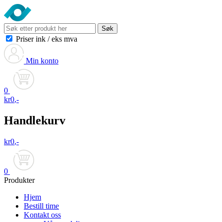
Søk
Priser ink
/
eks mva
Min konto
0
kr
0
,-
Handlekurv
kr
0
,-
0
Produkter
Hjem
Bestill time
Kontakt oss