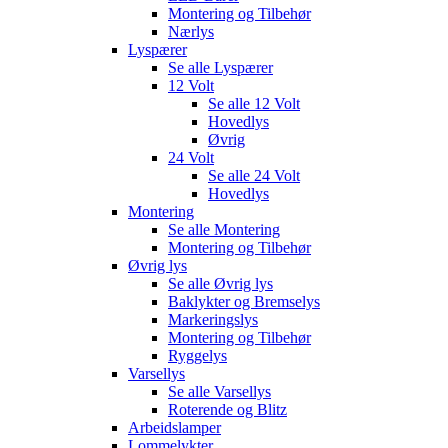
Montering og Tilbehør
Nærlys
Lyspærer
Se alle
Lyspærer
12 Volt
Se alle
12 Volt
Hovedlys
Øvrig
24 Volt
Se alle
24 Volt
Hovedlys
Montering
Se alle
Montering
Montering og Tilbehør
Øvrig lys
Se alle
Øvrig lys
Baklykter og Bremselys
Markeringslys
Montering og Tilbehør
Ryggelys
Varsellys
Se alle
Varsellys
Roterende og Blitz
Arbeidslamper
Lommelykter