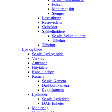
Fotsett
Monteringskit
Stenger
Lastesikring
Reservedeler
Skiholder
Sykkelholdere
Se alle
Sykkelholdere
Tilbehør
Tilbehør
Lyd og bilde
Se alle
Lyd og bilde
Verktøy
Antenner
Høytalere
Kabeltilbehør
Kamera
Se alle
Kamera
Dashbordkamera
Ryggekamera
Lydkilder
Se alle
Lydkilder
DAB Enheter
Montering