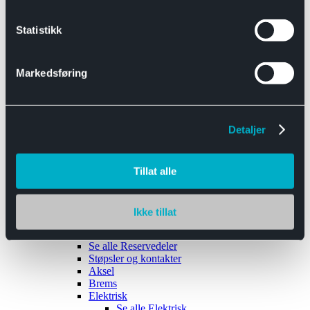
Se alle
Interiør
Sikkerhetsbelte
Statistikk
Tanklokk
Vindusviskere
Markedsføring
Detaljer
Tilhengere
Se alle
Tilhengere
Biltransport
Tillat alle
Maskinhenger
Yrkeshenger
Båthengere
Skaphengere
Ikke tillat
Varehengere
Reservedeler
Se alle
Reservedeler
Støpsler og kontakter
Aksel
Brems
Elektrisk
Se alle
Elektrisk